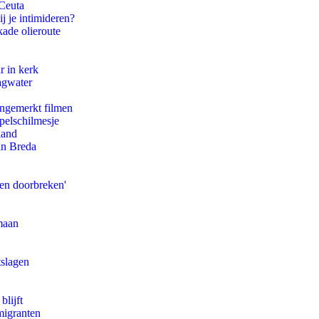
 Ceuta
j je intimideren?
kade olieroute
r in kerk
agwater
ongemerkt filmen
pelschilmesje
land
an Breda
pen doorbreken'
maan
tslagen
blijft
migranten