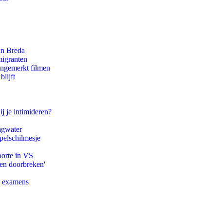
an Breda
migranten
ongemerkt filmen
lijft
ij je intimideren?
agwater
pelschilmesje
oorte in VS
pen doorbreken'
e examens