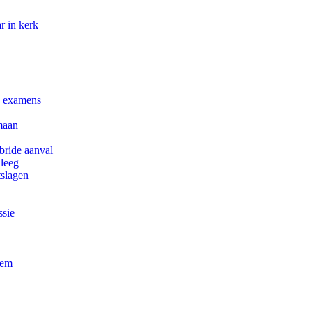
r in kerk
e examens
maan
bride aanval
 leeg
tslagen
ssie
eem