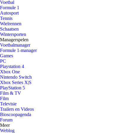
Voetbal
Formule 1
Autosport
Tennis
Wielrennen
Schaatsen
Wintersporten
Managerspelen
Voetbalmanager
Formule 1-manager
Games
PC
Playstation 4
Xbox One
Nintendo Switch
Xbox Series X|S
PlayStation 5
Film & TV
Film
Televisie
Trailers en Videos
Bioscoopagenda
Forum
Meer
Weblog