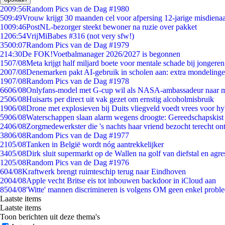
20
09:56
Random Pics van de Dag #1980
5
09:49
Vrouw krijgt 30 maanden cel voor afpersing 12-jarige misdienaa
10
09:46
PostNL-bezorger steekt bewoner na ruzie over pakket
12
06:54
VrijMiBabes #316 (not very sfw!)
35
00:07
Random Pics van de Dag #1979
2
14:30
De FOK!Voetbalmanager 2026/2027 is begonnen
15
07/08
Meta krijgt half miljard boete voor mentale schade bij jongeren
20
07/08
Denemarken pakt AI-gebruik in scholen aan: extra mondeling
19
07/08
Random Pics van de Dag #1978
66
06/08
Onlyfans-model met G-cup wil als NASA-ambassadeur naar 
25
06/08
Huisarts per direct uit vak gezet om ernstig alcoholmisbruik
19
06/08
Drone met explosieven bij Duits vliegveld voedt vrees voor hy
59
06/08
Waterschappen slaan alarm wegens droogte: Gereedschapskist
24
06/08
Zorgmedewerkster die 's nachts haar vriend bezocht terecht on
38
06/08
Random Pics van de Dag #1977
21
05/08
Tanken in België wordt nóg aantrekkelijker
34
05/08
Dirk sluit supermarkt op de Wallen na golf van diefstal en agre
12
05/08
Random Pics van de Dag #1976
6
04/08
Kraftwerk brengt ruimteschip terug naar Eindhoven
20
04/08
Apple vecht Britse eis tot inbouwen backdoor in iCloud aan
85
04/08
'Witte' mannen discrimineren is volgens OM geen enkel probl
Laatste items
Laatste items
Toon berichten uit deze thema's