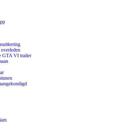
app
suitkering
d overleden
e GTA VI trailer
maan
ar
binnen
g aangekondigd
rdam