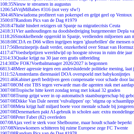
1
08:35
Nieuw te streamen in augustus
12
06:54
VrijMiBabes #316 (not very sfw!)
3
04:46
Niewiadoma profiteert van pokerspel en grijpt geel op Ventoux
35
00:07
Random Pics van de Dag #1979
26
18:47
Italië hindert reizigers uit Spanje na migratiecrisis Ceuta
24
18:31
Vier aanhoudingen na doodsbedreiging burgemeester Depla v
11
18:26
Smokkelbende opgerold in Spanje, verdienden miljoenen aan 
36
18:08
CDA en D66 willen ingrijpen tegen 'gluurbrillen' die mensen 
11
17:56
Benzineprijs daalt verder, onzekerheid over Straat van Hormuz b
41
17:47
Voedselprijzen wereldwijd op hoogste niveau in ruim drie jaar
23
14:33
Quake krijgt na 30 jaar een gratis uitbreiding
2
14:30
De FOK!Voetbalmanager 2026/2027 is begonnen
68
13:48
Meer agressie tegen een andersluidende politieke mening, laat j
31
11:52
Amsterdams dierenasiel DOA overspoeld met babykonijntjes
29
11:46
Kabinet geeft bedrijven geen compensatie voor schade door la
24
07/08
OM eist TBS tegen verwarde man die agenten stak met aardap
30
07/08
Tropische hitte keert zondag terug met lokaal 32 graden
30
07/08
Trump grijpt weer in op automatisch staatsburgerschap bij geb
56
07/08
Dikke Van Dale neemt 'vulvalippen' op: 'stigma op schaamlip
15
07/08
Meta krijgt half miljard boete voor mentale schade bij jongeren
20
07/08
Denemarken pakt AI-gebruik in scholen aan: extra mondeling
25
07/08
Peter Faber (82) overleden
0
07/08
Ajax veel te sterk voor Shelbourne, maar houdt schade beperkt
1
07/08
Nieuwkomers schitteren bij ruime Europese zege FC Twente
19
07/08
Random Pics van de Dag #1978