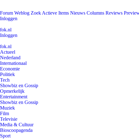
Forum
Weblog
Zoek
Actieve Items
Nieuws
Columns
Reviews
Previe
Inloggen
fok.nl
Inloggen
fok.nl
Actueel
Nederland
Internationaal
Economie
Politiek
Tech
Showbiz en Gossip
Opmerkelijk
Entertainment
Showbiz en Gossip
Muziek
Film
Televisie
Media & Cultuur
Bioscoopagenda
Sport