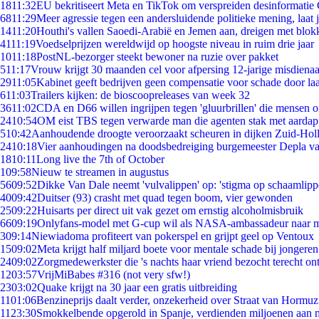
18
11:32
EU bekritiseert Meta en TikTok om verspreiden desinformatie
68
11:29
Meer agressie tegen een andersluidende politieke mening, laat ji
14
11:20
Houthi's vallen Saoedi-Arabië en Jemen aan, dreigen met blok
41
11:19
Voedselprijzen wereldwijd op hoogste niveau in ruim drie jaar
10
11:18
PostNL-bezorger steekt bewoner na ruzie over pakket
5
11:17
Vrouw krijgt 30 maanden cel voor afpersing 12-jarige misdienaa
29
11:05
Kabinet geeft bedrijven geen compensatie voor schade door la
6
11:03
Trailers kijken: de bioscoopreleases van week 32
36
11:02
CDA en D66 willen ingrijpen tegen 'gluurbrillen' die mensen 
24
10:54
OM eist TBS tegen verwarde man die agenten stak met aardap
5
10:42
Aanhoudende droogte veroorzaakt scheuren in dijken Zuid-Hol
24
10:18
Vier aanhoudingen na doodsbedreiging burgemeester Depla v
18
10:11
Long live the 7th of October
1
09:58
Nieuw te streamen in augustus
56
09:52
Dikke Van Dale neemt 'vulvalippen' op: 'stigma op schaamlip
40
09:42
Duitser (93) crasht met quad tegen boom, vier gewonden
25
09:22
Huisarts per direct uit vak gezet om ernstig alcoholmisbruik
66
09:19
Onlyfans-model met G-cup wil als NASA-ambassadeur naar 
3
09:14
Niewiadoma profiteert van pokerspel en grijpt geel op Ventoux
15
09:02
Meta krijgt half miljard boete voor mentale schade bij jongeren
24
09:02
Zorgmedewerkster die 's nachts haar vriend bezocht terecht on
12
03:57
VrijMiBabes #316 (not very sfw!)
23
03:02
Quake krijgt na 30 jaar een gratis uitbreiding
11
01:06
Benzineprijs daalt verder, onzekerheid over Straat van Hormuz 
11
23:30
Smokkelbende opgerold in Spanje, verdienden miljoenen aan 