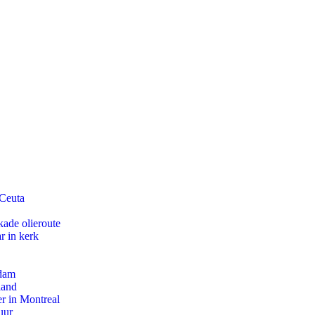
 Ceuta
kade olieroute
r in kerk
rdam
land
r in Montreal
uur