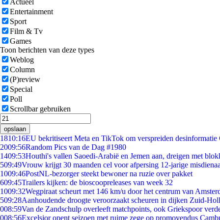
Actueel
Entertainment
Sport
Film & Tv
Games
Toon berichten van deze types
Weblog
Column
(P)review
Special
Poll
Scrollbar gebruiken
opslaan
18
10:16
EU bekritiseert Meta en TikTok om verspreiden desinformatie
20
09:56
Random Pics van de Dag #1980
14
09:53
Houthi's vallen Saoedi-Arabië en Jemen aan, dreigen met blok
5
09:49
Vrouw krijgt 30 maanden cel voor afpersing 12-jarige misdienaa
10
09:46
PostNL-bezorger steekt bewoner na ruzie over pakket
6
09:45
Trailers kijken: de bioscoopreleases van week 32
10
09:32
Wegpiraat scheurt met 146 km/u door het centrum van Amste
5
09:28
Aanhoudende droogte veroorzaakt scheuren in dijken Zuid-Hol
0
08:59
Van de Zandschulp overleeft matchpoints, ook Griekspoor verde
0
08:56
Excelsior opent seizoen met ruime zege op promovendus Camb