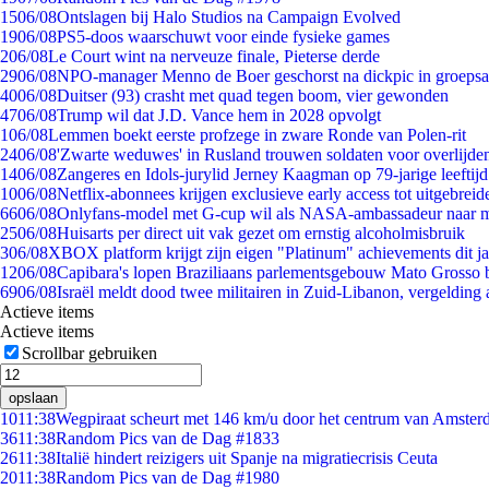
15
06/08
Ontslagen bij Halo Studios na Campaign Evolved
19
06/08
PS5-doos waarschuwt voor einde fysieke games
2
06/08
Le Court wint na nerveuze finale, Pieterse derde
29
06/08
NPO-manager Menno de Boer geschorst na dickpic in groeps
40
06/08
Duitser (93) crasht met quad tegen boom, vier gewonden
47
06/08
Trump wil dat J.D. Vance hem in 2028 opvolgt
1
06/08
Lemmen boekt eerste profzege in zware Ronde van Polen-rit
24
06/08
'Zwarte weduwes' in Rusland trouwen soldaten voor overlijden
14
06/08
Zangeres en Idols-jurylid Jerney Kaagman op 79-jarige leeftij
10
06/08
Netflix-abonnees krijgen exclusieve early access tot uitgebreid
66
06/08
Onlyfans-model met G-cup wil als NASA-ambassadeur naar 
25
06/08
Huisarts per direct uit vak gezet om ernstig alcoholmisbruik
3
06/08
XBOX platform krijgt zijn eigen "Platinum" achievements dit ja
12
06/08
Capibara's lopen Braziliaans parlementsgebouw Mato Grosso 
69
06/08
Israël meldt dood twee militairen in Zuid-Libanon, vergeldin
Actieve items
Actieve items
Scrollbar gebruiken
opslaan
10
11:38
Wegpiraat scheurt met 146 km/u door het centrum van Amste
36
11:38
Random Pics van de Dag #1833
26
11:38
Italië hindert reizigers uit Spanje na migratiecrisis Ceuta
20
11:38
Random Pics van de Dag #1980