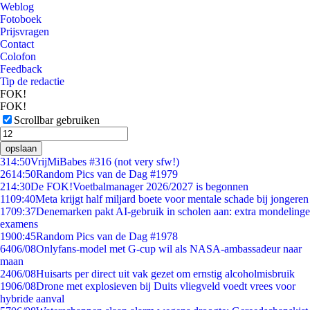
Weblog
Fotoboek
Prijsvragen
Contact
Colofon
Feedback
Tip de redactie
FOK!
FOK!
Scrollbar gebruiken
opslaan
3
14:50
VrijMiBabes #316 (not very sfw!)
26
14:50
Random Pics van de Dag #1979
2
14:30
De FOK!Voetbalmanager 2026/2027 is begonnen
11
09:40
Meta krijgt half miljard boete voor mentale schade bij jongeren
17
09:37
Denemarken pakt AI-gebruik in scholen aan: extra mondelinge
examens
19
00:45
Random Pics van de Dag #1978
64
06/08
Onlyfans-model met G-cup wil als NASA-ambassadeur naar
maan
24
06/08
Huisarts per direct uit vak gezet om ernstig alcoholmisbruik
19
06/08
Drone met explosieven bij Duits vliegveld voedt vrees voor
hybride aanval