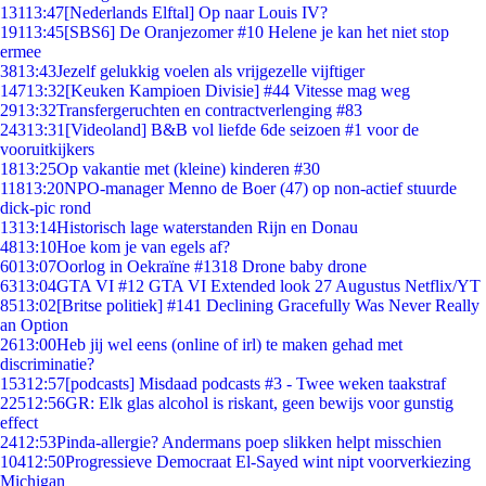
131
13:47
[Nederlands Elftal] Op naar Louis IV?
191
13:45
[SBS6] De Oranjezomer #10 Helene je kan het niet stop
ermee
38
13:43
Jezelf gelukkig voelen als vrijgezelle vijftiger
147
13:32
[Keuken Kampioen Divisie] #44 Vitesse mag weg
29
13:32
Transfergeruchten en contractverlenging #83
243
13:31
[Videoland] B&B vol liefde 6de seizoen #1 voor de
vooruitkijkers
18
13:25
Op vakantie met (kleine) kinderen #30
118
13:20
NPO-manager Menno de Boer (47) op non-actief stuurde
dick-pic rond
13
13:14
Historisch lage waterstanden Rijn en Donau
48
13:10
Hoe kom je van egels af?
60
13:07
Oorlog in Oekraïne #1318 Drone baby drone
63
13:04
GTA VI #12 GTA VI Extended look 27 Augustus Netflix/YT
85
13:02
[Britse politiek] #141 Declining Gracefully Was Never Really
an Option
26
13:00
Heb jij wel eens (online of irl) te maken gehad met
discriminatie?
153
12:57
[podcasts] Misdaad podcasts #3 - Twee weken taakstraf
225
12:56
GR: Elk glas alcohol is riskant, geen bewijs voor gunstig
effect
24
12:53
Pinda-allergie? Andermans poep slikken helpt misschien
104
12:50
Progressieve Democraat El-Sayed wint nipt voorverkiezing
Michigan