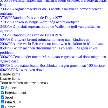
57
06/08
Waterschappen slaan alarm wegens droogte: Gereedschapskist
leeg
23
06/08
Zorgmedewerkster die 's nachts haar vriend bezocht terecht
ontslagen
37
06/08
Random Pics van de Dag #1977
21
05/08
Tanken in België wordt nóg aantrekkelijker
34
05/08
Dirk sluit supermarkt op de Wallen na golf van diefstal en
agressie
12
05/08
Random Pics van de Dag #1976
6
04/08
Kraftwerk brengt ruimteschip terug naar Eindhoven
20
04/08
Apple vecht Britse eis tot inbouwen backdoor in iCloud aan
85
04/08
'Witte' mannen discrimineren is volgens OM geen enkel
probleem
30
04/08
Ceuta-leider noemt Marokkaanse grensaanval door migranten
'gruweldaad'
6
04/08
Grote natuurbrand Boschhuizerbergen groeit naar 100 hectare
6
04/08
FOK! was even down
Laatste items
Laatste items
Toon berichten uit deze thema's
Actueel
Entertainment
Sport
Film & Tv
Games