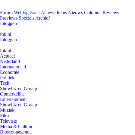
Forum
Weblog
Zoek
Actieve Items
Nieuws
Columns
Reviews
Previews
Specials
Archief
Inloggen
fok.nl
Inloggen
fok.nl
Actueel
Nederland
Internationaal
Economie
Politiek
Tech
Showbiz en Gossip
Opmerkelijk
Entertainment
Showbiz en Gossip
Muziek
Film
Televisie
Media & Cultuur
Bioscoopagenda