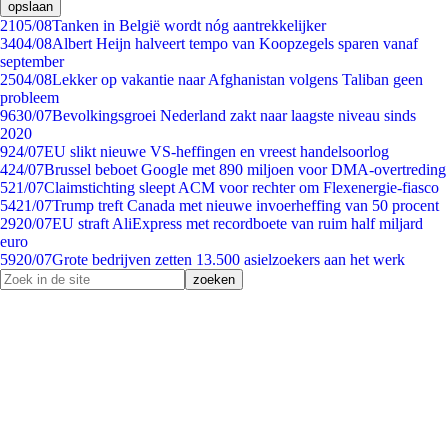
opslaan
21
05/08
Tanken in België wordt nóg aantrekkelijker
34
04/08
Albert Heijn halveert tempo van Koopzegels sparen vanaf
september
25
04/08
Lekker op vakantie naar Afghanistan volgens Taliban geen
probleem
96
30/07
Bevolkingsgroei Nederland zakt naar laagste niveau sinds
2020
9
24/07
EU slikt nieuwe VS-heffingen en vreest handelsoorlog
4
24/07
Brussel beboet Google met 890 miljoen voor DMA-overtreding
5
21/07
Claimstichting sleept ACM voor rechter om Flexenergie-fiasco
54
21/07
Trump treft Canada met nieuwe invoerheffing van 50 procent
29
20/07
EU straft AliExpress met recordboete van ruim half miljard
euro
59
20/07
Grote bedrijven zetten 13.500 asielzoekers aan het werk