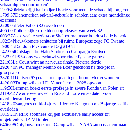
schaamlippen doorbreken'
11
09:40
Meta krijgt half miljard boete voor mentale schade bij jongeren
17
09:37
Denemarken pakt AI-gebruik in scholen aan: extra mondelinge
examens
22
09:05
Peter Faber (82) overleden
4
05:00
Trailers kijken: de bioscoopreleases van week 32
0
03:37
Ajax veel te sterk voor Shelbourne, maar houdt schade beperkt
1
02:34
Nieuwkomers schitteren bij ruime Europese zege FC Twente
19
00:45
Random Pics van de Dag #1978
14
22:04
Ontslagen bij Halo Studios na Campaign Evolved
15
22:01
PS5-doos waarschuwt voor einde fysieke games
2
21:03
Le Court wint na nerveuze finale, Pieterse derde
29
20:40
NPO-manager Menno de Boer geschorst na dickpic in
groepsapp
28
20:11
Duitser (93) crasht met quad tegen boom, vier gewonden
44
20:03
Trump wil dat J.D. Vance hem in 2028 opvolgt
1
19:50
Lemmen boekt eerste profzege in zware Ronde van Polen-rit
21
19:42
'Zwarte weduwes' in Rusland trouwen soldaten voor
overlijdensuitkering
14
18:20
Zangeres en Idols-jurylid Jerney Kaagman op 79-jarige leeftijd
overleden
10
15:21
Netflix-abonnees krijgen exclusieve early access tot
uitgebreide GTA VI trailer
64
06/08
Onlyfans-model met G-cup wil als NASA-ambassadeur naar
maan