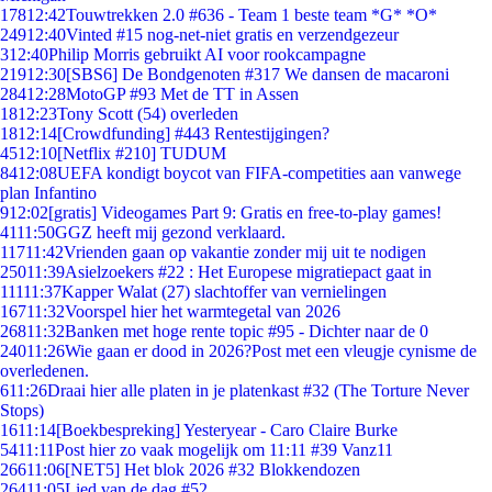
178
12:42
Touwtrekken 2.0 #636 - Team 1 beste team *G* *O*
249
12:40
Vinted #15 nog-net-niet gratis en verzendgezeur
3
12:40
Philip Morris gebruikt AI voor rookcampagne
219
12:30
[SBS6] De Bondgenoten #317 We dansen de macaroni
284
12:28
MotoGP #93 Met de TT in Assen
18
12:23
Tony Scott (54) overleden
18
12:14
[Crowdfunding] #443 Rentestijgingen?
45
12:10
[Netflix #210] TUDUM
84
12:08
UEFA kondigt boycot van FIFA-competities aan vanwege
plan Infantino
9
12:02
[gratis] Videogames Part 9: Gratis en free-to-play games!
41
11:50
GGZ heeft mij gezond verklaard.
117
11:42
Vrienden gaan op vakantie zonder mij uit te nodigen
250
11:39
Asielzoekers #22 : Het Europese migratiepact gaat in
111
11:37
Kapper Walat (27) slachtoffer van vernielingen
167
11:32
Voorspel hier het warmtegetal van 2026
268
11:32
Banken met hoge rente topic #95 - Dichter naar de 0
240
11:26
Wie gaan er dood in 2026?Post met een vleugje cynisme de
overledenen.
6
11:26
Draai hier alle platen in je platenkast #32 (The Torture Never
Stops)
16
11:14
[Boekbespreking] Yesteryear - Caro Claire Burke
54
11:11
Post hier zo vaak mogelijk om 11:11 #39 Vanz11
266
11:06
[NET5] Het blok 2026 #32 Blokkendozen
264
11:05
Lied van de dag #52