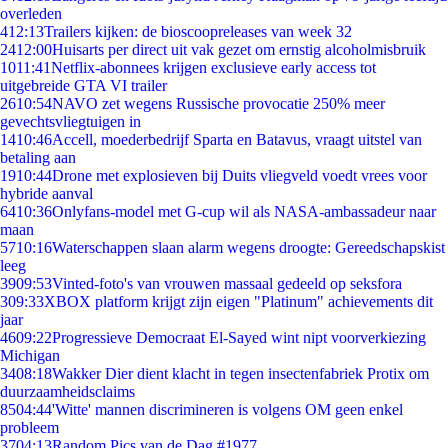
overleden
4
12:13
Trailers kijken: de bioscoopreleases van week 32
24
12:00
Huisarts per direct uit vak gezet om ernstig alcoholmisbruik
10
11:41
Netflix-abonnees krijgen exclusieve early access tot
uitgebreide GTA VI trailer
26
10:54
NAVO zet wegens Russische provocatie 250% meer
gevechtsvliegtuigen in
14
10:46
Accell, moederbedrijf Sparta en Batavus, vraagt uitstel van
betaling aan
19
10:44
Drone met explosieven bij Duits vliegveld voedt vrees voor
hybride aanval
64
10:36
Onlyfans-model met G-cup wil als NASA-ambassadeur naar
maan
57
10:16
Waterschappen slaan alarm wegens droogte: Gereedschapskist
leeg
39
09:53
Vinted-foto's van vrouwen massaal gedeeld op seksfora
3
09:33
XBOX platform krijgt zijn eigen "Platinum" achievements dit
jaar
46
09:22
Progressieve Democraat El-Sayed wint nipt voorverkiezing
Michigan
34
08:18
Wakker Dier dient klacht in tegen insectenfabriek Protix om
duurzaamheidsclaims
85
04:44
'Witte' mannen discrimineren is volgens OM geen enkel
probleem
37
04:13
Random Pics van de Dag #1977