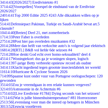
34
14:43
[2026/2027] Eredivisietoto #1
37
14:42
[Voorspellen] Voorspel de eindstand van de Eredivisie
2026/2027
240
14:41
Top 2000 Editie 2025 #243 Alle dikzakken willen op je
lijken
5
14:41
Defensiepact Pakistan, Turkije en Saudi-Arabië bevat art.5
clausule?
104
14:40
[Breien] Deel 21, met zomerbreisels
17
14:33
Peter Faber is overleden
275
14:28
Post hier pas overleden muzikanten #32
20
14:28
Meer dan helft van verkochte auto's is volgend jaar elektrisch
168
14:28
[RTL] B&B vol liefde 6de seizoen #4
72
14:28
Hoe denkt God echt over homo-seksualiteit? deel 4
45
14:17
Woningtekort: dus ga je woningen slopen, logisch
14
14:13
97-jarige Betty verbreekt opnieuw record als oudste
34
14:11
Klacht ingediend tegen grootste insectenfabriek ter wereld
116
14:10
Hurricane & Cyclone Season 2026
7
14:09
Spaanse kust onder vuur van Portugese oorlogsschepen: 120
gewonden
35
14:03
Zou je vreemdgaan in een relatie kunnen vergeven?
32
14:03
Astronomie in de Achtertuin #6
175
14:02
[Live Eredivisie #1784] Dying seconds van het seizoen!
171
14:02
Wat is jullie binnenhuistemperatuur? #81 Horrorzomer
25
13:56
Levenslang voor man die inreed op betogers in München
30
13:52
Eeuwig voortleven