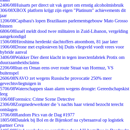
24
06/08
Huisarts per direct uit vak gezet om ernstig alcoholmisbruik
3
06/08
XBOX platform krijgt zijn eigen "Platinum" achievements dit
jaar
12
06/08
Capibara's lopen Braziliaans parlementsgebouw Mato Grosso
binnen
68
06/08
Israël meldt dood twee militairen in Zuid-Libanon, vergelding
aangekondigd
15
06/08
Hiroshima herdenkt slachtoffers atoombom, 81 jaar later
19
06/08
Drone met explosieven bij Duits vliegveld voedt vrees voor
hybride aanval
34
06/08
Wakker Dier dient klacht in tegen insectenfabriek Protix om
duurzaamheidsclaims
22
06/08
Iran en Oman eens over route Straat van Hormuz, VS
buitenspel
26
06/08
NAVO zet wegens Russische provocatie 250% meer
gevechtsvliegtuigen in
57
06/08
Waterschappen slaan alarm wegens droogte: Gereedschapskist
leeg
1
06/08
Forensics: Crime Scene Detective
23
06/08
Zorgmedewerkster die 's nachts haar vriend bezocht terecht
ontslagen
37
06/08
Random Pics van de Dag #1977
18
05/08
Datalek bij Bol en de Bijenkorf na cyberaanval op logistiek
partner Ceva