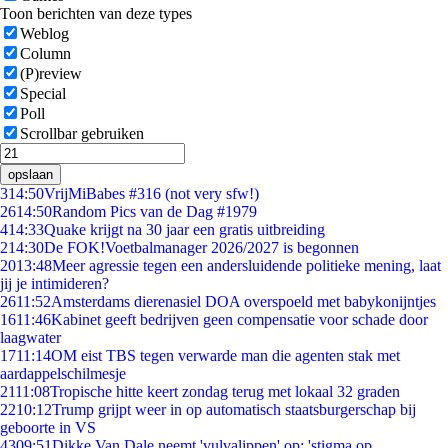
Toon berichten van deze types
Weblog
Column
(P)review
Special
Poll
Scrollbar gebruiken
opslaan
3
14:50
VrijMiBabes #316 (not very sfw!)
26
14:50
Random Pics van de Dag #1979
4
14:33
Quake krijgt na 30 jaar een gratis uitbreiding
2
14:30
De FOK!Voetbalmanager 2026/2027 is begonnen
20
13:48
Meer agressie tegen een andersluidende politieke mening, laat
jij je intimideren?
26
11:52
Amsterdams dierenasiel DOA overspoeld met babykonijntjes
16
11:46
Kabinet geeft bedrijven geen compensatie voor schade door
laagwater
17
11:14
OM eist TBS tegen verwarde man die agenten stak met
aardappelschilmesje
21
11:08
Tropische hitte keert zondag terug met lokaal 32 graden
22
10:12
Trump grijpt weer in op automatisch staatsburgerschap bij
geboorte in VS
43
09:51
Dikke Van Dale neemt 'vulvalippen' op: 'stigma op