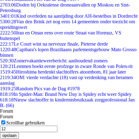
27
03:06
Doden bij Oekraïense droneaanvallen op Moskou en Sint-
Petersburg
34
01:01
Kind overleden na aanrijding door AH-bestelbus in Dordrecht
53
00:28
Van den Brink zet nog eens 14 gemeenten onder toezicht om
spreidingswet
22
22:50
Iran en Oman eens over route Straat van Hormuz, VS
buitenspel
2
22:17
Le Court wint na nerveuze finale, Pieterse derde
12
20:48
Capibara's lopen Braziliaans parlementsgebouw Mato Grosso
binnen
5
20:30
Zomervakantieweerbericht: aanhoudend zomers
1
20:21
Lemmen boekt eerste profzege in zware Ronde van Polen-rit
15
19:45
Hiroshima herdenkt slachtoffers atoombom, 81 jaar later
21
19:34
OM: vierde verdachte (18) vast op verdenking van beramen
aanslag
19
19:25
Random Pics van de Dag #1978
8
18:19
In Spider-Man: Brand New Day is Spidey echt weer Spidey
6
18:18
Nieuw slachtoffer in kindermisbruikzaak zorgprofessional Jan
B. (66)
Forum
Forum
Scrollbar gebruiken
opslaan