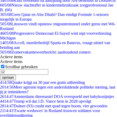
34
05/08
Kind overleden na aanrijding door AH-bestelbus in Dordrecht
6
05/08
Nieuw slachtoffer in kindermisbruikzaak zorgprofessional Jan
B. (66)
3
05/08
Geen Qatar en Abu Dhabi? Dan eindigt Formule 1-seizoen
mogelijk in Europa
5
05/08
Litouwen vindt opnieuw migrantentunnel onder grens met Wit-
Rusland
46
05/08
Progressieve Democraat El-Sayed wint nipt voorverkiezing
Michigan
14
05/08
Accell, moederbedrijf Sparta en Batavus, vraagt uitstel van
betaling aan
5
05/08
Zomervakantieweerbericht: aanhoudend zomers
Actieve items
Actieve items
Scrollbar gebruiken
opslaan
4
14:58
Quake krijgt na 30 jaar een gratis uitbreiding
20
14:56
Meer agressie tegen een andersluidende politieke mening, laat
jij je intimideren?
26
14:47
Amsterdams dierenasiel DOA overspoeld met babykonijntjes
44
14:47
Trump wil dat J.D. Vance hem in 2028 opvolgt
28
14:47
Duitser (93) crasht met quad tegen boom, vier gewonden
21
14:43
'Zwarte weduwes' in Rusland trouwen soldaten voor
overlijdensuitkering