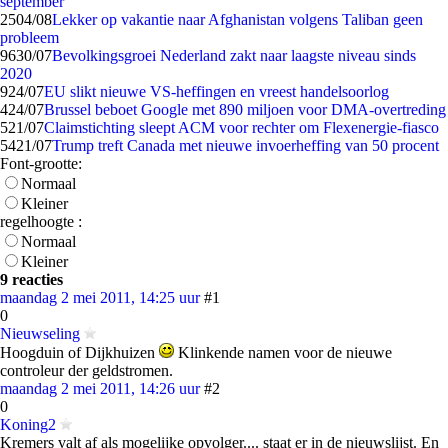
september
25
04/08
Lekker op vakantie naar Afghanistan volgens Taliban geen
probleem
96
30/07
Bevolkingsgroei Nederland zakt naar laagste niveau sinds
2020
9
24/07
EU slikt nieuwe VS-heffingen en vreest handelsoorlog
4
24/07
Brussel beboet Google met 890 miljoen voor DMA-overtreding
5
21/07
Claimstichting sleept ACM voor rechter om Flexenergie-fiasco
54
21/07
Trump treft Canada met nieuwe invoerheffing van 50 procent
Font-grootte:
Normaal
Kleiner
regelhoogte :
Normaal
Kleiner
9 reacties
maandag 2 mei 2011, 14:25 uur
#1
0
Nieuwseling
Hoogduin of Dijkhuizen
Klinkende namen voor de nieuwe
controleur der geldstromen.
maandag 2 mei 2011, 14:26 uur
#2
0
Koning2
Kremers valt af als mogelijke opvolger.... staat er in de nieuwslijst. En