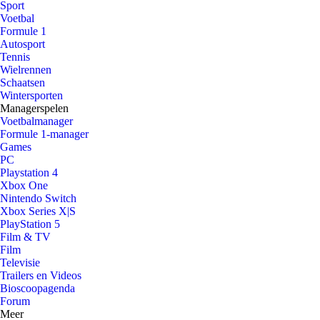
Sport
Voetbal
Formule 1
Autosport
Tennis
Wielrennen
Schaatsen
Wintersporten
Managerspelen
Voetbalmanager
Formule 1-manager
Games
PC
Playstation 4
Xbox One
Nintendo Switch
Xbox Series X|S
PlayStation 5
Film & TV
Film
Televisie
Trailers en Videos
Bioscoopagenda
Forum
Meer