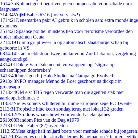
16
14:35
Kabinet geeft bedrijven geen compensatie voor schade door
laagwater
3
14:34
VrijMiBabes #316 (not very sfw!)
17
14:21
Denemarken pakt AI-gebruik in scholen aan: extra mondelinge
examens
35
14:21
Spaanse politie: minstens tien voor terrorisme veroordeelden
onder migranten Ceuta
22
14:19
Trump grijpt weer in op automatisch staatsburgerschap bij
geboorte in VS
68
14:14
Israël meldt dood twee militairen in Zuid-Libanon, vergelding
aangekondigd
43
14:01
Dikke Van Dale neemt 'vulvalippen' op: 'stigma op
schaamlippen doorbreken'
14
13:49
Ontslagen bij Halo Studios na Campaign Evolved
29
13:48
NPO-manager Menno de Boer geschorst na dickpic in
groepsapp
17
13:44
OM eist TBS tegen verwarde man die agenten stak met
aardappelschilmesje
1
13:37
Nieuwkomers schitteren bij ruime Europese zege FC Twente
21
13:31
Tropische hitte keert zondag terug met lokaal 32 graden
15
13:12
PS5-doos waarschuwt voor einde fysieke games
26
13:08
Random Pics van de Dag #1979
22
13:01
Peter Faber (82) overleden
11
12:55
Meta krijgt half miljard boete voor mentale schade bij jongeren
14
12:19
Zangeres en Idols-jurylid Jerney Kaagman op 79-jarige leeftijd