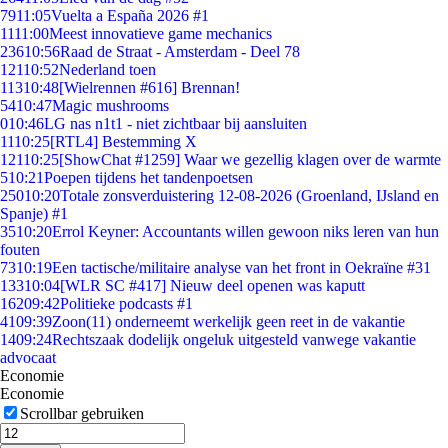
79
11:05
Vuelta a España 2026 #1
11
11:00
Meest innovatieve game mechanics
236
10:56
Raad de Straat - Amsterdam - Deel 78
121
10:52
Nederland toen
113
10:48
[Wielrennen #616] Brennan!
54
10:47
Magic mushrooms
0
10:46
LG nas n1t1 - niet zichtbaar bij aansluiten
11
10:25
[RTL4] Bestemming X
121
10:25
[ShowChat #1259] Waar we gezellig klagen over de warmte
5
10:21
Poepen tijdens het tandenpoetsen
250
10:20
Totale zonsverduistering 12-08-2026 (Groenland, IJsland en
Spanje) #1
35
10:20
Errol Keyner: Accountants willen gewoon niks leren van hun
fouten
73
10:19
Een tactische/militaire analyse van het front in Oekraïne #31
133
10:04
[WLR SC #417] Nieuw deel openen was kaputt
162
09:42
Politieke podcasts #1
41
09:39
Zoon(11) onderneemt werkelijk geen reet in de vakantie
14
09:24
Rechtszaak dodelijk ongeluk uitgesteld vanwege vakantie
advocaat
Economie
Economie
Scrollbar gebruiken