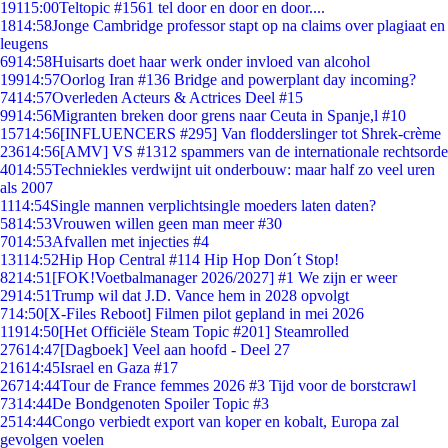
191
15:00
Teltopic #1561 tel door en door en door....
18
14:58
Jonge Cambridge professor stapt op na claims over plagiaat en
leugens
69
14:58
Huisarts doet haar werk onder invloed van alcohol
199
14:57
Oorlog Iran #136 Bridge and powerplant day incoming?
74
14:57
Overleden Acteurs & Actrices Deel #15
99
14:56
Migranten breken door grens naar Ceuta in Spanje,l #10
157
14:56
[INFLUENCERS #295] Van flodderslinger tot Shrek-crème
236
14:56
[AMV] VS #1312 spammers van de internationale rechtsorde
40
14:55
Techniekles verdwijnt uit onderbouw: maar half zo veel uren
als 2007
11
14:54
Single mannen verplichtsingle moeders laten daten?
58
14:53
Vrouwen willen geen man meer #30
70
14:53
Afvallen met injecties #4
131
14:52
Hip Hop Central #114 Hip Hop Don´t Stop!
82
14:51
[FOK!Voetbalmanager 2026/2027] #1 We zijn er weer
29
14:51
Trump wil dat J.D. Vance hem in 2028 opvolgt
7
14:50
[X-Files Reboot] Filmen pilot gepland in mei 2026
119
14:50
[Het Officiële Steam Topic #201] Steamrolled
276
14:47
[Dagboek] Veel aan hoofd - Deel 27
216
14:45
Israel en Gaza #17
267
14:44
Tour de France femmes 2026 #3 Tijd voor de borstcrawl
73
14:44
De Bondgenoten Spoiler Topic #3
25
14:44
Congo verbiedt export van koper en kobalt, Europa zal
gevolgen voelen