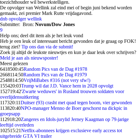
toezichthouder wil bewerkstelligen.
De opvolger van Wellink zal eind mei of begin juni bekend worden
gemaakt, zei premier Mark Rutte vrijdagavond.
dnb
opvolger
wellink
Submitter:
Bron:
Novum/Dow Jones
9
Help ons; deel dit item als je het leuk vond
Heb je een leuk of interessant bericht gevonden dat je graag op FOK!
terug ziet?
Tip ons dan via de submit!
Zoek jij altijd de leukste nieuwtjes en kun je daar leuk over schrijven?
Meld je aan als nieuwsposter!
Meest gelezen
64185
00:45
Random Pics van de Dag #1978
26681
14:50
Random Pics van de Dag #1979
25488
14:50
VrijMiBabes #316 (not very sfw!)
1554
20:03
Trump wil dat J.D. Vance hem in 2028 opvolgt
1527
19:42
'Zwarte weduwes' in Rusland trouwen soldaten voor
overlijdensuitkering
1173
20:11
Duitser (93) crasht met quad tegen boom, vier gewonden
1138
20:40
NPO-manager Menno de Boer geschorst na dickpic in
groepsapp
1129
18:20
Zangeres en Idols-jurylid Jerney Kaagman op 79-jarige
leeftijd overleden
1025
15:21
Netflix-abonnees krijgen exclusieve early access tot
uitgebreide GTA VI trailer