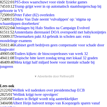
825
22:01
PS5-doos waarschuwt voor einde fysieke games
745
10:12
Trump grijpt weer in op automatisch staatsburgerschap bij
geboorte in VS
725
09:05
Peter Faber (82) overleden
724
09:51
Dikke Van Dale neemt 'vulvalippen' op: 'stigma op
schaamlippen doorbreken'
655
22:04
Ontslagen bij Halo Studios na Campaign Evolved
615
11:52
Amsterdams dierenasiel DOA overspoeld met babykonijntjes
550
09:37
Denemarken pakt AI-gebruik in scholen aan: extra
mondelinge examens
516
11:46
Kabinet geeft bedrijven geen compensatie voor schade door
laagwater
499
05:00
Trailers kijken: de bioscoopreleases van week 32
494
11:08
Tropische hitte keert zondag terug met lokaal 32 graden
464
09:40
Meta krijgt half miljard boete voor mentale schade bij
jongeren
▼ Advertentie door Refinery89
Lees ook
21
22/02
Wellink wil nadenken over presidentschap ECB
28
25/01
'Wellink krijgt twee opvolgers'
21
05/08
Tanken in België wordt nóg aantrekkelijker
34
04/08
Albert Heijn halveert tempo van Koopzegels sparen vanaf