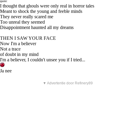
quote:
I thought that ghouls were only real in horror tales
Meant to shock the young and feeble minds
They never really scared me
Too unreal they seemed
Disappointment haunted all my dreams
THEN I SAW YOUR FACE
Now I'm a believer
Not a trace
of doubt in my mind
I'm a believer, I couldn't unsee you if I tried...
Ja nee
▼ Advertentie door Refinery89