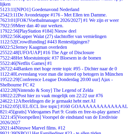
lijken
51
23:11
[NPO1] Goedenavond Nederland
254
23:11
De Avondetappe #176 - Met Ellen ten Damme.
76
23:01
[FOK!Voetbalmanager 2026/2027] #1 We zijn er weer
79
22:59
Meer dan 40 uur werken.
179
22:56
[PlayStation #184] Nieuw deel
109
22:56
Kapper Walat (27) slachtoffer van vernielingen
11
22:52
[Crowdfunding] #443 Rentestijgingen?
60
22:52
Jerney Kaagman overleden
255
22:48
[UFO/UAP] #16 The Age of Disclosure
75
22:48
Het Moestuintopic #37 Bloesem in de bomen
55
22:46
[Netflix Games] #1
267
22:44
Banken met hoge rente topic #95 - Dichter naar de 0
11
22:40
Levenslang voor man die inreed op betogers in München
195
22:29
[Conference League Donderdag 20:00 uur] Ajax -
Shelbourne FC #2
43
22:28
[Nintendo & Sony] The Legend of Zelda
180
22:22
Post hier zo vaak mogelijk om 22:22 uur #76
246
22:12
Afbeeldingen die je gemaakt hebt met AI
216
22:05
[UEL/ECL live topic] #160 GOAAAAAAAAAAAAAL
8
21:45
[gratis] Videogames Part 9: Gratis en free-to-play games!
32
21:45
[Voorspellen] Voorspel de eindstand van de Eredivisie
2026/2027
20
21:44
Nieuwe Marvel films. #12
99
21:39
[NPO1] Het Familiediner #23 - te allen tijden