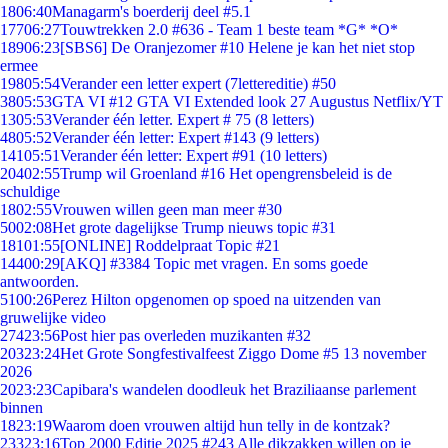
18
06:40
Managarm's boerderij deel #5.1
177
06:27
Touwtrekken 2.0 #636 - Team 1 beste team *G* *O*
189
06:23
[SBS6] De Oranjezomer #10 Helene je kan het niet stop
ermee
198
05:54
Verander een letter expert (7lettereditie) #50
38
05:53
GTA VI #12 GTA VI Extended look 27 Augustus Netflix/YT
13
05:53
Verander één letter. Expert # 75 (8 letters)
48
05:52
Verander één letter: Expert #143 (9 letters)
141
05:51
Verander één letter: Expert #91 (10 letters)
204
02:55
Trump wil Groenland #16 Het opengrensbeleid is de
schuldige
18
02:55
Vrouwen willen geen man meer #30
50
02:08
Het grote dagelijkse Trump nieuws topic #31
181
01:55
[ONLINE] Roddelpraat Topic #21
144
00:29
[AKQ] #3384 Topic met vragen. En soms goede
antwoorden.
51
00:26
Perez Hilton opgenomen op spoed na uitzenden van
gruwelijke video
274
23:56
Post hier pas overleden muzikanten #32
203
23:24
Het Grote Songfestivalfeest Ziggo Dome #5 13 november
2026
20
23:23
Capibara's wandelen doodleuk het Braziliaanse parlement
binnen
18
23:19
Waarom doen vrouwen altijd hun telly in de kontzak?
233
23:16
Top 2000 Editie 2025 #243 Alle dikzakken willen op je