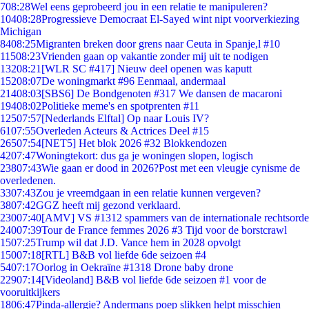
7
08:28
Wel eens geprobeerd jou in een relatie te manipuleren?
104
08:28
Progressieve Democraat El-Sayed wint nipt voorverkiezing
Michigan
84
08:25
Migranten breken door grens naar Ceuta in Spanje,l #10
115
08:23
Vrienden gaan op vakantie zonder mij uit te nodigen
132
08:21
[WLR SC #417] Nieuw deel openen was kaputt
152
08:07
De woningmarkt #96 Eenmaal, andermaal
214
08:03
[SBS6] De Bondgenoten #317 We dansen de macaroni
194
08:02
Politieke meme's en spotprenten #11
125
07:57
[Nederlands Elftal] Op naar Louis IV?
61
07:55
Overleden Acteurs & Actrices Deel #15
265
07:54
[NET5] Het blok 2026 #32 Blokkendozen
42
07:47
Woningtekort: dus ga je woningen slopen, logisch
238
07:43
Wie gaan er dood in 2026?Post met een vleugje cynisme de
overledenen.
33
07:43
Zou je vreemdgaan in een relatie kunnen vergeven?
38
07:42
GGZ heeft mij gezond verklaard.
230
07:40
[AMV] VS #1312 spammers van de internationale rechtsorde
240
07:39
Tour de France femmes 2026 #3 Tijd voor de borstcrawl
15
07:25
Trump wil dat J.D. Vance hem in 2028 opvolgt
150
07:18
[RTL] B&B vol liefde 6de seizoen #4
54
07:17
Oorlog in Oekraïne #1318 Drone baby drone
229
07:14
[Videoland] B&B vol liefde 6de seizoen #1 voor de
vooruitkijkers
18
06:47
Pinda-allergie? Andermans poep slikken helpt misschien