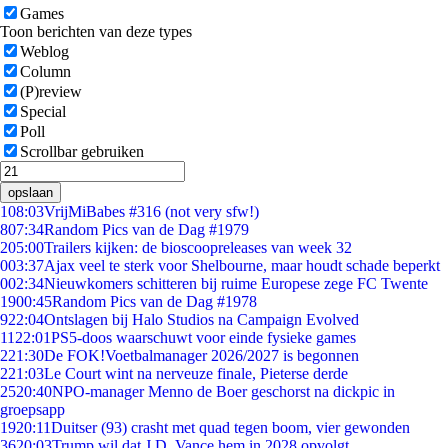
Games
Toon berichten van deze types
Weblog
Column
(P)review
Special
Poll
Scrollbar gebruiken
opslaan
1
08:03
VrijMiBabes #316 (not very sfw!)
8
07:34
Random Pics van de Dag #1979
2
05:00
Trailers kijken: de bioscoopreleases van week 32
0
03:37
Ajax veel te sterk voor Shelbourne, maar houdt schade beperkt
0
02:34
Nieuwkomers schitteren bij ruime Europese zege FC Twente
19
00:45
Random Pics van de Dag #1978
9
22:04
Ontslagen bij Halo Studios na Campaign Evolved
11
22:01
PS5-doos waarschuwt voor einde fysieke games
2
21:30
De FOK!Voetbalmanager 2026/2027 is begonnen
2
21:03
Le Court wint na nerveuze finale, Pieterse derde
25
20:40
NPO-manager Menno de Boer geschorst na dickpic in
groepsapp
19
20:11
Duitser (93) crasht met quad tegen boom, vier gewonden
36
20:03
Trump wil dat J.D. Vance hem in 2028 opvolgt