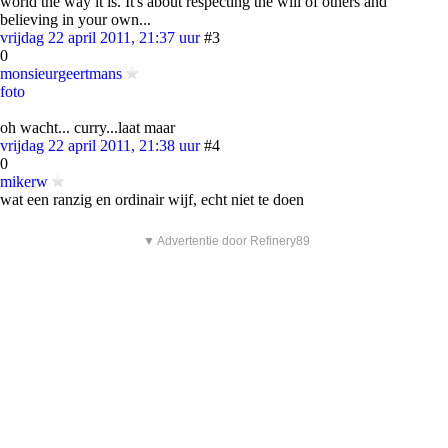
world the way it is. It's about respecting the will of others and
believing in your own...
vrijdag 22 april 2011, 21:37 uur
#3
0
monsieurgeertmans
foto
oh wacht... curry...laat maar
vrijdag 22 april 2011, 21:38 uur
#4
0
mikerw
wat een ranzig en ordinair wijf, echt niet te doen
▼ Advertentie door Refinery89