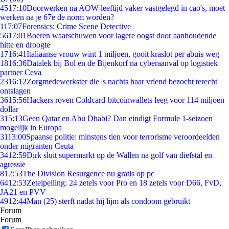
45
17:10
Doorwerken na AOW-leeftijd vaker vastgelegd in cao's, moet
werken na je 67e de norm worden?
1
17:07
Forensics: Crime Scene Detective
56
17:01
Boeren waarschuwen voor lagere oogst door aanhoudende
hitte en droogte
17
16:41
Italiaanse vrouw wint 1 miljoen, gooit kraslot per abuis weg
18
16:36
Datalek bij Bol en de Bijenkorf na cyberaanval op logistiek
partner Ceva
23
16:12
Zorgmedewerkster die 's nachts haar vriend bezocht terecht
ontslagen
36
15:56
Hackers roven Coldcard-bitcoinwallets leeg voor 114 miljoen
dollar
3
15:13
Geen Qatar en Abu Dhabi? Dan eindigt Formule 1-seizoen
mogelijk in Europa
31
13:00
Spaanse politie: minstens tien voor terrorisme veroordeelden
onder migranten Ceuta
34
12:59
Dirk sluit supermarkt op de Wallen na golf van diefstal en
agressie
8
12:53
The Division Resurgence nu gratis op pc
64
12:53
Zetelpeiling: 24 zetels voor Pro en 18 zetels voor D66, FvD,
JA21 en PVV
49
12:44
Man (25) sterft nadat hij lijm als condoom gebruikt
Forum
Forum