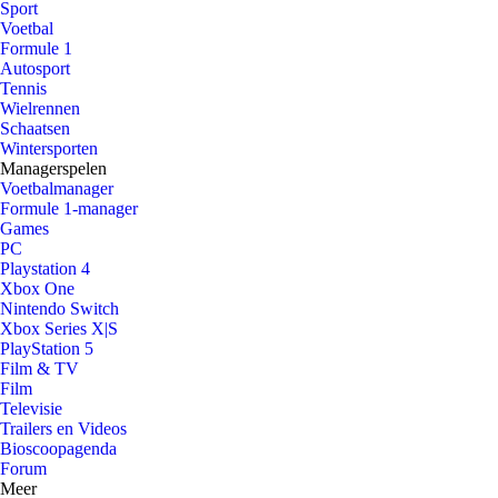
Sport
Voetbal
Formule 1
Autosport
Tennis
Wielrennen
Schaatsen
Wintersporten
Managerspelen
Voetbalmanager
Formule 1-manager
Games
PC
Playstation 4
Xbox One
Nintendo Switch
Xbox Series X|S
PlayStation 5
Film & TV
Film
Televisie
Trailers en Videos
Bioscoopagenda
Forum
Meer