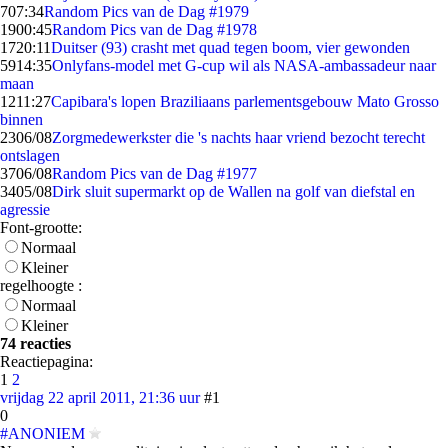
7
07:34
Random Pics van de Dag #1979
19
00:45
Random Pics van de Dag #1978
17
20:11
Duitser (93) crasht met quad tegen boom, vier gewonden
59
14:35
Onlyfans-model met G-cup wil als NASA-ambassadeur naar
maan
12
11:27
Capibara's lopen Braziliaans parlementsgebouw Mato Grosso
binnen
23
06/08
Zorgmedewerkster die 's nachts haar vriend bezocht terecht
ontslagen
37
06/08
Random Pics van de Dag #1977
34
05/08
Dirk sluit supermarkt op de Wallen na golf van diefstal en
agressie
Font-grootte:
Normaal
Kleiner
regelhoogte :
Normaal
Kleiner
74 reacties
Reactiepagina:
1
2
vrijdag 22 april 2011, 21:36 uur
#1
0
#ANONIEM