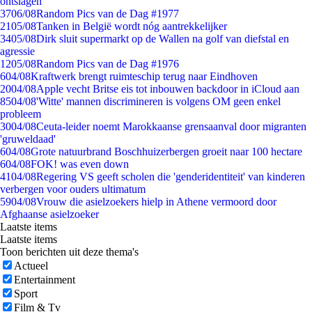
ontslagen
37
06/08
Random Pics van de Dag #1977
21
05/08
Tanken in België wordt nóg aantrekkelijker
34
05/08
Dirk sluit supermarkt op de Wallen na golf van diefstal en
agressie
12
05/08
Random Pics van de Dag #1976
6
04/08
Kraftwerk brengt ruimteschip terug naar Eindhoven
20
04/08
Apple vecht Britse eis tot inbouwen backdoor in iCloud aan
85
04/08
'Witte' mannen discrimineren is volgens OM geen enkel
probleem
30
04/08
Ceuta-leider noemt Marokkaanse grensaanval door migranten
'gruweldaad'
6
04/08
Grote natuurbrand Boschhuizerbergen groeit naar 100 hectare
6
04/08
FOK! was even down
41
04/08
Regering VS geeft scholen die 'genderidentiteit' van kinderen
verbergen voor ouders ultimatum
59
04/08
Vrouw die asielzoekers hielp in Athene vermoord door
Afghaanse asielzoeker
Laatste items
Laatste items
Toon berichten uit deze thema's
Actueel
Entertainment
Sport
Film & Tv