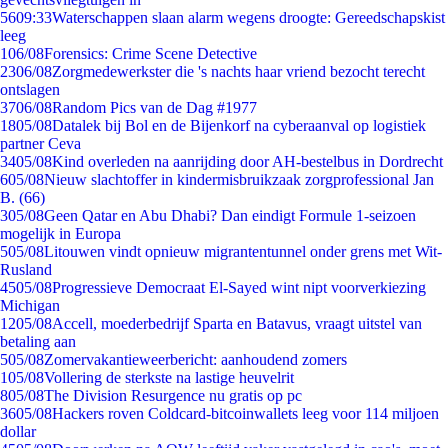
56
09:33
Waterschappen slaan alarm wegens droogte: Gereedschapskist
leeg
1
06/08
Forensics: Crime Scene Detective
23
06/08
Zorgmedewerkster die 's nachts haar vriend bezocht terecht
ontslagen
37
06/08
Random Pics van de Dag #1977
18
05/08
Datalek bij Bol en de Bijenkorf na cyberaanval op logistiek
partner Ceva
34
05/08
Kind overleden na aanrijding door AH-bestelbus in Dordrecht
6
05/08
Nieuw slachtoffer in kindermisbruikzaak zorgprofessional Jan
B. (66)
3
05/08
Geen Qatar en Abu Dhabi? Dan eindigt Formule 1-seizoen
mogelijk in Europa
5
05/08
Litouwen vindt opnieuw migrantentunnel onder grens met Wit-
Rusland
45
05/08
Progressieve Democraat El-Sayed wint nipt voorverkiezing
Michigan
12
05/08
Accell, moederbedrijf Sparta en Batavus, vraagt uitstel van
betaling aan
5
05/08
Zomervakantieweerbericht: aanhoudend zomers
1
05/08
Vollering de sterkste na lastige heuvelrit
8
05/08
The Division Resurgence nu gratis op pc
36
05/08
Hackers roven Coldcard-bitcoinwallets leeg voor 114 miljoen
dollar