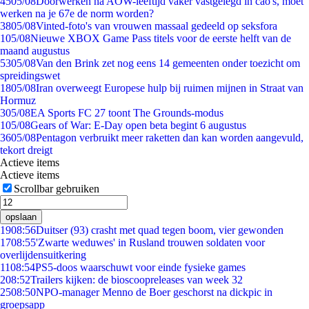
45
05/08
Doorwerken na AOW-leeftijd vaker vastgelegd in cao's, moet
werken na je 67e de norm worden?
38
05/08
Vinted-foto's van vrouwen massaal gedeeld op seksfora
1
05/08
Nieuwe XBOX Game Pass titels voor de eerste helft van de
maand augustus
53
05/08
Van den Brink zet nog eens 14 gemeenten onder toezicht om
spreidingswet
18
05/08
Iran overweegt Europese hulp bij ruimen mijnen in Straat van
Hormuz
3
05/08
EA Sports FC 27 toont The Grounds-modus
1
05/08
Gears of War: E-Day open beta begint 6 augustus
36
05/08
Pentagon verbruikt meer raketten dan kan worden aangevuld,
tekort dreigt
Actieve items
Actieve items
Scrollbar gebruiken
opslaan
19
08:56
Duitser (93) crasht met quad tegen boom, vier gewonden
17
08:55
'Zwarte weduwes' in Rusland trouwen soldaten voor
overlijdensuitkering
11
08:54
PS5-doos waarschuwt voor einde fysieke games
2
08:52
Trailers kijken: de bioscoopreleases van week 32
25
08:50
NPO-manager Menno de Boer geschorst na dickpic in
groepsapp