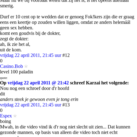
Maar nu we bij voorbaat weten dat zij het is, is het opeens allemaal
smerig.
Durf er 10 cent op te wedden dat er genoeg Fok!kers zijn die er graag
eens een keertje op zouden willen liggen, omdat ze anders helemáál
geen sex hebben.
komt een goudvis bij de dokter,
zegt de dokter:
ah, ik zie het al,
uit de kom.
vrijdag 22 april 2011, 21:45 uur
#12
0
Casino.Bob
level 100 paladin
quote:
Op
vrijdag 22 april 2011 @ 21:42
schreef Karzai het volgende:
Nou nog een schroef door d'r hoofd
dit
anders steek je gewoon even je tong erin
vrijdag 22 april 2011, 21:45 uur
#13
0
Espex
boing
Mwah, in die video vind ik d'r nog niet slecht uit zien... Dat kunnen
gezonde mannen, op basis van alleen die video toch niet echt