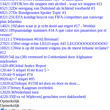
134
21:33
FOK!ers die stoppen met alcohol - waar we stoppen #21
65
21:32
De neergang van Duitsland als lichtend voorbeeld #3
69
21:27
De Bondgenoten Spoiler Topic #3
83
21:25
UEFA kondigt boycot van FIFA-competities aan vanwege
plan Infantino
140
21:19
Zaken waar je je echt dood aan ergert #17 - Werklui
68
21:18
Spaanstalige nummers #34 A que calor nos pasaremos por el
verano?
111
21:17
[Wielrennen #616] Brennan!
270
21:15
Het enige echte LEGO-topic #45 LEGOOOOOOOOOOO
169
21:13
Wat is op dit moment volgens jou de meest irritante reclame?
#12
60
20:54
Lisa (38) vermoord in Griekenland door Afghaanse
asielzoeker
14
20:49
Global Justice Report
1
20:44
+5 telspel #144 Keer 5 =
1
20:44
+9 telspel #74
99
20:42
+7 telspel #95
120
20:42
Teltopic #1558 tel door en door en door....
2
20:37
Jerney Kaagman overleden
120
20:36
Nederland toen
42
20:35
[Eva vd Wijdeven] geruchten over dakloosheid
Opmerkelijk
Opmerkelijk