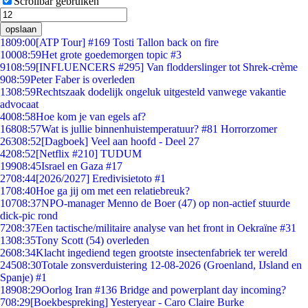
Scrollbar gebruiken
opslaan
18
09:00
[ATP Tour] #169 Tosti Tallon back on fire
100
08:59
Het grote goedemorgen topic #3
91
08:59
[INFLUENCERS #295] Van flodderslinger tot Shrek-crème
9
08:59
Peter Faber is overleden
13
08:59
Rechtszaak dodelijk ongeluk uitgesteld vanwege vakantie
advocaat
40
08:58
Hoe kom je van egels af?
168
08:57
Wat is jullie binnenhuistemperatuur? #81 Horrorzomer
263
08:52
[Dagboek] Veel aan hoofd - Deel 27
42
08:52
[Netflix #210] TUDUM
199
08:45
Israel en Gaza #17
27
08:44
[2026/2027] Eredivisietoto #1
17
08:40
Hoe ga jij om met een relatiebreuk?
107
08:37
NPO-manager Menno de Boer (47) op non-actief stuurde
dick-pic rond
72
08:37
Een tactische/militaire analyse van het front in Oekraïne #31
13
08:35
Tony Scott (54) overleden
26
08:34
Klacht ingediend tegen grootste insectenfabriek ter wereld
245
08:30
Totale zonsverduistering 12-08-2026 (Groenland, IJsland en
Spanje) #1
189
08:29
Oorlog Iran #136 Bridge and powerplant day incoming?
7
08:29
[Boekbespreking] Yesteryear - Caro Claire Burke