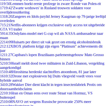
1
19:50
Lemmen boekt eerste profzege in zware Ronde van Polen-rit
17
19:42
'Zwarte weduwes' in Rusland trouwen soldaten voor
overlijdensuitkering
13
18:20
Zangeres en Idols-jurylid Jerney Kaagman op 79-jarige leeftijd
overleden
7
15:21
Netflix-abonnees krijgen exclusieve early access tot uitgebreide
GTA VI trailer
59
14:35
Onlyfans-model met G-cup wil als NASA-ambassadeur naar
maan
22
14:09
Huisarts per direct uit vak gezet om ernstig alcoholmisbruik
2
12:12
XBOX platform krijgt zijn eigen "Platinum" achievements dit
jaar
12
11:27
Capibara's lopen Braziliaans parlementsgebouw Mato Grosso
binnen
52
10:59
Israël meldt dood twee militairen in Zuid-Libanon, vergelding
aangekondigd
15
10:48
Hiroshima herdenkt slachtoffers atoombom, 81 jaar later
16
10:32
Drone met explosieven bij Duits vliegveld voedt vrees voor
hybride aanval
34
10:28
Wakker Dier dient klacht in tegen insectenfabriek Protix om
duurzaamheidsclaims
22
10:16
Iran en Oman eens over route Straat van Hormuz, VS
buitenspel
25
10:08
NAVO zet wegens Russische provocatie 250% meer
gevechtsvliegtuigen in