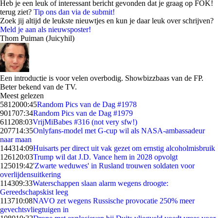
Heb je een leuk of interessant bericht gevonden dat je graag op FOK!
terug ziet?
Tip ons dan via de submit!
Zoek jij altijd de leukste nieuwtjes en kun je daar leuk over schrijven?
Meld je aan als nieuwsposter!
Thom Puiman (Juicyhil)
Een introductie is voor velen overbodig. Showbizzbaas van de FP.
Beter bekend van de TV.
Meest gelezen
58120
00:45
Random Pics van de Dag #1978
9017
07:34
Random Pics van de Dag #1979
6112
08:03
VrijMiBabes #316 (not very sfw!)
2077
14:35
Onlyfans-model met G-cup wil als NASA-ambassadeur
naar maan
1443
14:09
Huisarts per direct uit vak gezet om ernstig alcoholmisbruik
1261
20:03
Trump wil dat J.D. Vance hem in 2028 opvolgt
1250
19:42
'Zwarte weduwes' in Rusland trouwen soldaten voor
overlijdensuitkering
1143
09:33
Waterschappen slaan alarm wegens droogte:
Gereedschapskist leeg
1137
10:08
NAVO zet wegens Russische provocatie 250% meer
gevechtsvliegtuigen in