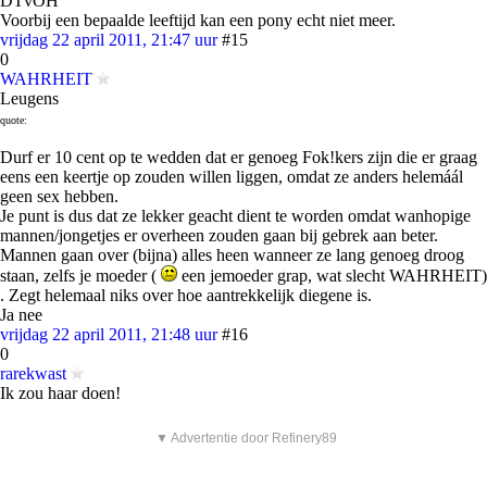
DTvOH
Voorbij een bepaalde leeftijd kan een pony echt niet meer.
vrijdag 22 april 2011, 21:47 uur
#15
0
WAHRHEIT
Leugens
quote:
Durf er 10 cent op te wedden dat er genoeg Fok!kers zijn die er graag
eens een keertje op zouden willen liggen, omdat ze anders helemáál
geen sex hebben.
Je punt is dus dat ze lekker geacht dient te worden omdat wanhopige
mannen/jongetjes er overheen zouden gaan bij gebrek aan beter.
Mannen gaan over (bijna) alles heen wanneer ze lang genoeg droog
staan, zelfs je moeder (
een jemoeder grap, wat slecht WAHRHEIT)
. Zegt helemaal niks over hoe aantrekkelijk diegene is.
Ja nee
vrijdag 22 april 2011, 21:48 uur
#16
0
rarekwast
Ik zou haar doen!
▼ Advertentie door Refinery89