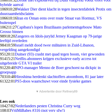
1080
10:32
Drone met explosieven bij Duits vliegveld voedt vrees voor
hybride aanval
1069
10:28
Wakker Dier dient klacht in tegen insectenfabriek Protix om
duurzaamheidsclaims
1066
10:16
Iran en Oman eens over route Straat van Hormuz, VS
buitenspel
1062
11:27
Capibara's lopen Braziliaans parlementsgebouw Mato
Grosso binnen
989
18:20
Zangeres en Idols-jurylid Jerney Kaagman op 79-jarige
leeftijd overleden
984
10:59
Israël meldt dood twee militairen in Zuid-Libanon,
vergelding aangekondigd
951
20:11
Duitser (93) crasht met quad tegen boom, vier gewonden
914
15:21
Netflix-abonnees krijgen exclusieve early access tot
uitgebreide GTA VI trailer
912
20:40
NPO-manager Menno de Boer geschorst na dickpic in
groepsapp
703
10:48
Hiroshima herdenkt slachtoffers atoombom, 81 jaar later
613
22:01
PS5-doos waarschuwt voor einde fysieke games
▼ Advertentie door Refinery89
Lees ook
104
27/02
Nederlanders pesten Christina Curry weg
1
08:03
VrijMiBabes #316 (not very sfw!)