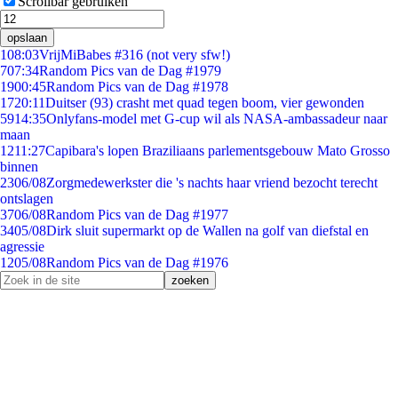
Scrollbar gebruiken
opslaan
1
08:03
VrijMiBabes #316 (not very sfw!)
7
07:34
Random Pics van de Dag #1979
19
00:45
Random Pics van de Dag #1978
17
20:11
Duitser (93) crasht met quad tegen boom, vier gewonden
59
14:35
Onlyfans-model met G-cup wil als NASA-ambassadeur naar
maan
12
11:27
Capibara's lopen Braziliaans parlementsgebouw Mato Grosso
binnen
23
06/08
Zorgmedewerkster die 's nachts haar vriend bezocht terecht
ontslagen
37
06/08
Random Pics van de Dag #1977
34
05/08
Dirk sluit supermarkt op de Wallen na golf van diefstal en
agressie
12
05/08
Random Pics van de Dag #1976