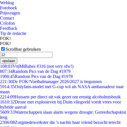
Weblog
Fotoboek
Prijsvragen
Contact
Colofon
Feedback
Tip de redactie
FOK!
FOK!
Scrollbar gebruiken
opslaan
1
08:03
VrijMiBabes #316 (not very sfw!)
8
07:34
Random Pics van de Dag #1979
19
00:45
Random Pics van de Dag #1978
2
21:30
De FOK!Voetbalmanager 2026/2027 is begonnen
59
14:35
Onlyfans-model met G-cup wil als NASA-ambassadeur naar
maan
22
14:09
Huisarts per direct uit vak gezet om ernstig alcoholmisbruik
16
10:32
Drone met explosieven bij Duits vliegveld voedt vrees voor
hybride aanval
56
09:33
Waterschappen slaan alarm wegens droogte: Gereedschapskist
leeg
23
06/08
Zorgmedewerkster die 's nachts haar vriend bezocht terecht