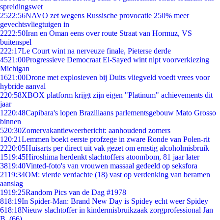
spreidingswet
25
22:56
NAVO zet wegens Russische provocatie 250% meer
gevechtsvliegtuigen in
22
22:50
Iran en Oman eens over route Straat van Hormuz, VS
buitenspel
2
22:17
Le Court wint na nerveuze finale, Pieterse derde
45
21:00
Progressieve Democraat El-Sayed wint nipt voorverkiezing
Michigan
16
21:00
Drone met explosieven bij Duits vliegveld voedt vrees voor
hybride aanval
2
20:58
XBOX platform krijgt zijn eigen "Platinum" achievements dit
jaar
12
20:48
Capibara's lopen Braziliaans parlementsgebouw Mato Grosso
binnen
5
20:30
Zomervakantieweerbericht: aanhoudend zomers
1
20:21
Lemmen boekt eerste profzege in zware Ronde van Polen-rit
22
20:05
Huisarts per direct uit vak gezet om ernstig alcoholmisbruik
15
19:45
Hiroshima herdenkt slachtoffers atoombom, 81 jaar later
38
19:40
Vinted-foto's van vrouwen massaal gedeeld op seksfora
21
19:34
OM: vierde verdachte (18) vast op verdenking van beramen
aanslag
19
19:25
Random Pics van de Dag #1978
8
18:19
In Spider-Man: Brand New Day is Spidey echt weer Spidey
6
18:18
Nieuw slachtoffer in kindermisbruikzaak zorgprofessional Jan
B. (66)