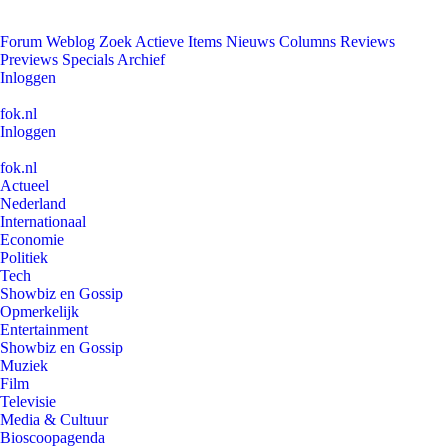
Forum
Weblog
Zoek
Actieve Items
Nieuws
Columns
Reviews
Previews
Specials
Archief
Inloggen
fok.nl
Inloggen
fok.nl
Actueel
Nederland
Internationaal
Economie
Politiek
Tech
Showbiz en Gossip
Opmerkelijk
Entertainment
Showbiz en Gossip
Muziek
Film
Televisie
Media & Cultuur
Bioscoopagenda