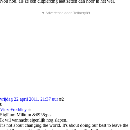
Nou nou, als ze een clitpiercing laat zetten dan hoor ik het wel.
▼ Advertentie door Refinery89
vrijdag 22 april 2011, 21:37 uur
#2
0
ViezeFreddiey
Sigillum Militum &#935;pis
Ik wil vannacht eigenlijk nog slapen...
It's not about changing the world. It's about doing our best to leave the