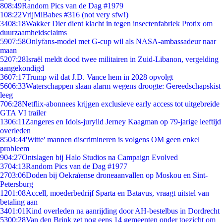
8
08:49
Random Pics van de Dag #1979
1
08:22
VrijMiBabes #316 (not very sfw!)
34
08:18
Wakker Dier dient klacht in tegen insectenfabriek Protix om
duurzaamheidsclaims
59
07:58
Onlyfans-model met G-cup wil als NASA-ambassadeur naar
maan
52
07:28
Israël meldt dood twee militairen in Zuid-Libanon, vergelding
aangekondigd
36
07:17
Trump wil dat J.D. Vance hem in 2028 opvolgt
56
06:33
Waterschappen slaan alarm wegens droogte: Gereedschapskist
leeg
7
06:28
Netflix-abonnees krijgen exclusieve early access tot uitgebreide
GTA VI trailer
13
06:11
Zangeres en Idols-jurylid Jerney Kaagman op 79-jarige leeftijd
overleden
85
04:44
'Witte' mannen discrimineren is volgens OM geen enkel
probleem
9
04:27
Ontslagen bij Halo Studios na Campaign Evolved
37
04:13
Random Pics van de Dag #1977
27
03:06
Doden bij Oekraïense droneaanvallen op Moskou en Sint-
Petersburg
12
01:08
Accell, moederbedrijf Sparta en Batavus, vraagt uitstel van
betaling aan
34
01:01
Kind overleden na aanrijding door AH-bestelbus in Dordrecht
53
00:28
Van den Brink zet nog eens 14 gemeenten onder toezicht om