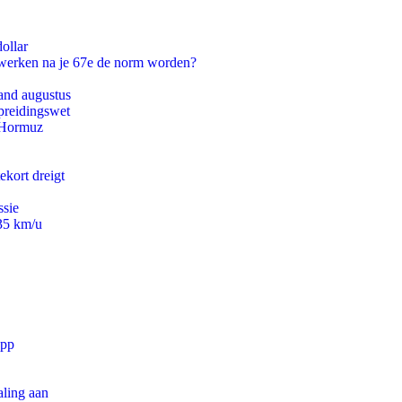
ollar
 werken na je 67e de norm worden?
and augustus
preidingswet
n Hormuz
ekort dreigt
ssie
235 km/u
app
aling aan