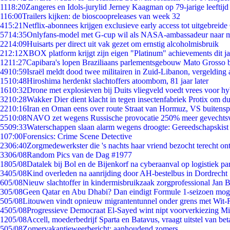
11
18:20
Zangeres en Idols-jurylid Jerney Kaagman op 79-jarige leeftijd
1
16:00
Trailers kijken: de bioscoopreleases van week 32
4
15:21
Netflix-abonnees krijgen exclusieve early access tot uitgebreide
57
14:35
Onlyfans-model met G-cup wil als NASA-ambassadeur naar 
22
14:09
Huisarts per direct uit vak gezet om ernstig alcoholmisbruik
2
12:12
XBOX platform krijgt zijn eigen "Platinum" achievements dit ja
12
11:27
Capibara's lopen Braziliaans parlementsgebouw Mato Grosso 
49
10:59
Israël meldt dood twee militairen in Zuid-Libanon, vergeldin
15
10:48
Hiroshima herdenkt slachtoffers atoombom, 81 jaar later
16
10:32
Drone met explosieven bij Duits vliegveld voedt vrees voor hy
32
10:28
Wakker Dier dient klacht in tegen insectenfabriek Protix om 
22
10:16
Iran en Oman eens over route Straat van Hormuz, VS buitensp
25
10:08
NAVO zet wegens Russische provocatie 250% meer gevechtsvl
55
09:33
Waterschappen slaan alarm wegens droogte: Gereedschapskist
1
07:00
Forensics: Crime Scene Detective
23
06:40
Zorgmedewerkster die 's nachts haar vriend bezocht terecht on
33
06/08
Random Pics van de Dag #1977
18
05/08
Datalek bij Bol en de Bijenkorf na cyberaanval op logistiek pa
34
05/08
Kind overleden na aanrijding door AH-bestelbus in Dordrecht
6
05/08
Nieuw slachtoffer in kindermisbruikzaak zorgprofessional Jan B
3
05/08
Geen Qatar en Abu Dhabi? Dan eindigt Formule 1-seizoen moge
5
05/08
Litouwen vindt opnieuw migrantentunnel onder grens met Wit-
45
05/08
Progressieve Democraat El-Sayed wint nipt voorverkiezing M
12
05/08
Accell, moederbedrijf Sparta en Batavus, vraagt uitstel van bet
5
05/08
Zomervakantieweerbericht: aanhoudend zomers