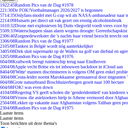
19
22:45
Random Pics van de Dag #1978
2
21:30
De FOK!Voetbalmanager 2026/2027 is begonnen
57
14:35
Onlyfans-model met G-cup wil als NASA-ambassadeur naar 
22
14:09
Huisarts per direct uit vak gezet om ernstig alcoholmisbruik
16
10:32
Drone met explosieven bij Duits vliegveld voedt vrees voor hy
55
09:33
Waterschappen slaan alarm wegens droogte: Gereedschapskist
23
06:40
Zorgmedewerkster die 's nachts haar vriend bezocht terecht on
33
06/08
Random Pics van de Dag #1977
21
05/08
Tanken in België wordt nóg aantrekkelijker
34
05/08
Dirk sluit supermarkt op de Wallen na golf van diefstal en agre
12
05/08
Random Pics van de Dag #1976
6
04/08
Kraftwerk brengt ruimteschip terug naar Eindhoven
20
04/08
Apple vecht Britse eis tot inbouwen backdoor in iCloud aan
84
04/08
'Witte' mannen discrimineren is volgens OM geen enkel probl
30
04/08
Ceuta-leider noemt Marokkaanse grensaanval door migranten 
6
04/08
Grote natuurbrand Boschhuizerbergen groeit naar 100 hectare
6
04/08
FOK! was even down
41
04/08
Regering VS geeft scholen die 'genderidentiteit' van kinderen
59
04/08
Vrouw die asielzoekers hielp in Athene vermoord door Afghaa
25
04/08
Lekker op vakantie naar Afghanistan volgens Taliban geen pr
23
04/08
Random Pics van de Dag #1975
Laatste items
Laatste items
Toon berichten uit deze thema's