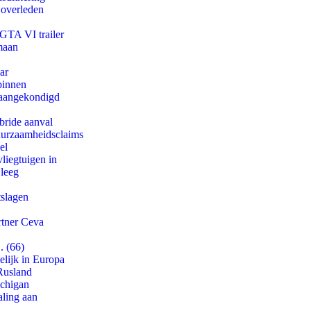
 overleden
 GTA VI trailer
maan
ar
binnen
g aangekondigd
bride aanval
duurzaamheidsclaims
el
iegtuigen in
 leeg
tslagen
rtner Ceva
. (66)
lijk in Europa
Rusland
ichigan
aling aan