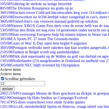
1
05/08
Vollering de sterkste na lastige heuvelrit
8
05/08
The Division Resurgence nu gratis op pc
36
05/08
Hackers roven Coldcard-bitcoinwallets leeg voor 114 miljoen d
45
05/08
Doorwerken na AOW-leeftijd vaker vastgelegd in cao's, moet
38
05/08
Vinted-foto's van vrouwen massaal gedeeld op seksfora
1
05/08
Nieuwe XBOX Game Pass titels voor de eerste helft van de ma
53
05/08
Van den Brink zet nog eens 14 gemeenten onder toezicht om s
18
05/08
Iran overweegt Europese hulp bij ruimen mijnen in Straat va
3
05/08
EA Sports FC 27 toont The Grounds-modus
1
05/08
Gears of War: E-Day open beta begint 6 augustus
36
05/08
Pentagon verbruikt meer raketten dan kan worden aangevuld, t
21
05/08
Tanken in België wordt nóg aantrekkelijker
34
05/08
Dirk sluit supermarkt op de Wallen na golf van diefstal en agre
13
05/08
Nederlander (23) aangehouden in Duitsland na snelheid van 
3
05/08
Gedurfd NEC blijft overeind bij Olympiakos
Actieve items
Actieve items
Scrollbar gebruiken
opslaan
20
02:21
NPO-manager Menno de Boer geschorst na dickpic in groeps
8
02:09
Ontslagen bij Halo Studios na Campaign Evolved
7
01:47
PS5-doos waarschuwt voor einde fysieke games
12
01:08
Accell, moederbedrijf Sparta en Batavus, vraagt uitstel van bet