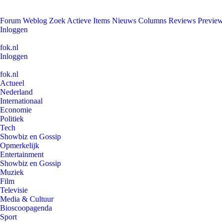
Forum
Weblog
Zoek
Actieve Items
Nieuws
Columns
Reviews
Previe
Inloggen
fok.nl
Inloggen
fok.nl
Actueel
Nederland
Internationaal
Economie
Politiek
Tech
Showbiz en Gossip
Opmerkelijk
Entertainment
Showbiz en Gossip
Muziek
Film
Televisie
Media & Cultuur
Bioscoopagenda
Sport