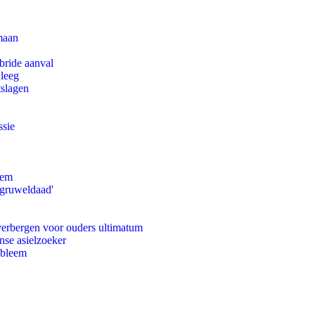
maan
bride aanval
 leeg
tslagen
ssie
eem
'gruweldaad'
 verbergen voor ouders ultimatum
nse asielzoeker
obleem