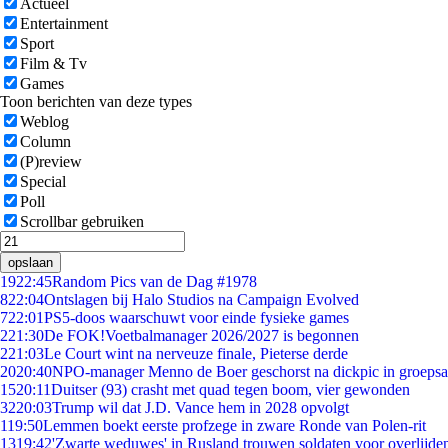
Actueel
Entertainment
Sport
Film & Tv
Games
Toon berichten van deze types
Weblog
Column
(P)review
Special
Poll
Scrollbar gebruiken
opslaan
19
22:45
Random Pics van de Dag #1978
8
22:04
Ontslagen bij Halo Studios na Campaign Evolved
7
22:01
PS5-doos waarschuwt voor einde fysieke games
2
21:30
De FOK!Voetbalmanager 2026/2027 is begonnen
2
21:03
Le Court wint na nerveuze finale, Pieterse derde
20
20:40
NPO-manager Menno de Boer geschorst na dickpic in groeps
15
20:11
Duitser (93) crasht met quad tegen boom, vier gewonden
32
20:03
Trump wil dat J.D. Vance hem in 2028 opvolgt
1
19:50
Lemmen boekt eerste profzege in zware Ronde van Polen-rit
13
19:42
'Zwarte weduwes' in Rusland trouwen soldaten voor overlijden