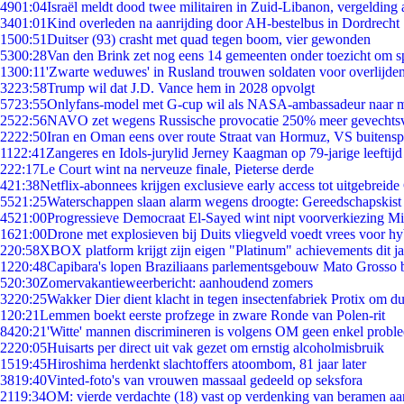
49
01:04
Israël meldt dood twee militairen in Zuid-Libanon, vergeldin
34
01:01
Kind overleden na aanrijding door AH-bestelbus in Dordrecht
15
00:51
Duitser (93) crasht met quad tegen boom, vier gewonden
53
00:28
Van den Brink zet nog eens 14 gemeenten onder toezicht om s
13
00:11
'Zwarte weduwes' in Rusland trouwen soldaten voor overlijden
32
23:58
Trump wil dat J.D. Vance hem in 2028 opvolgt
57
23:55
Onlyfans-model met G-cup wil als NASA-ambassadeur naar 
25
22:56
NAVO zet wegens Russische provocatie 250% meer gevechtsvl
22
22:50
Iran en Oman eens over route Straat van Hormuz, VS buitensp
11
22:41
Zangeres en Idols-jurylid Jerney Kaagman op 79-jarige leeftijd
2
22:17
Le Court wint na nerveuze finale, Pieterse derde
4
21:38
Netflix-abonnees krijgen exclusieve early access tot uitgebreide
55
21:25
Waterschappen slaan alarm wegens droogte: Gereedschapskist
45
21:00
Progressieve Democraat El-Sayed wint nipt voorverkiezing M
16
21:00
Drone met explosieven bij Duits vliegveld voedt vrees voor hy
2
20:58
XBOX platform krijgt zijn eigen "Platinum" achievements dit ja
12
20:48
Capibara's lopen Braziliaans parlementsgebouw Mato Grosso 
5
20:30
Zomervakantieweerbericht: aanhoudend zomers
32
20:25
Wakker Dier dient klacht in tegen insectenfabriek Protix om 
1
20:21
Lemmen boekt eerste profzege in zware Ronde van Polen-rit
84
20:21
'Witte' mannen discrimineren is volgens OM geen enkel probl
22
20:05
Huisarts per direct uit vak gezet om ernstig alcoholmisbruik
15
19:45
Hiroshima herdenkt slachtoffers atoombom, 81 jaar later
38
19:40
Vinted-foto's van vrouwen massaal gedeeld op seksfora
21
19:34
OM: vierde verdachte (18) vast op verdenking van beramen aa