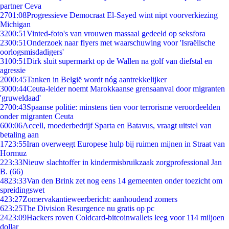
partner Ceva
27
01:08
Progressieve Democraat El-Sayed wint nipt voorverkiezing
Michigan
32
00:51
Vinted-foto's van vrouwen massaal gedeeld op seksfora
23
00:51
Onderzoek naar flyers met waarschuwing voor 'Israëlische
oorlogsmisdadigers'
31
00:51
Dirk sluit supermarkt op de Wallen na golf van diefstal en
agressie
20
00:45
Tanken in België wordt nóg aantrekkelijker
30
00:44
Ceuta-leider noemt Marokkaanse grensaanval door migranten
'gruweldaad'
27
00:43
Spaanse politie: minstens tien voor terrorisme veroordeelden
onder migranten Ceuta
6
00:06
Accell, moederbedrijf Sparta en Batavus, vraagt uitstel van
betaling aan
17
23:55
Iran overweegt Europese hulp bij ruimen mijnen in Straat van
Hormuz
2
23:33
Nieuw slachtoffer in kindermisbruikzaak zorgprofessional Jan
B. (66)
48
23:33
Van den Brink zet nog eens 14 gemeenten onder toezicht om
spreidingswet
4
23:27
Zomervakantieweerbericht: aanhoudend zomers
6
23:25
The Division Resurgence nu gratis op pc
24
23:09
Hackers roven Coldcard-bitcoinwallets leeg voor 114 miljoen
dollar