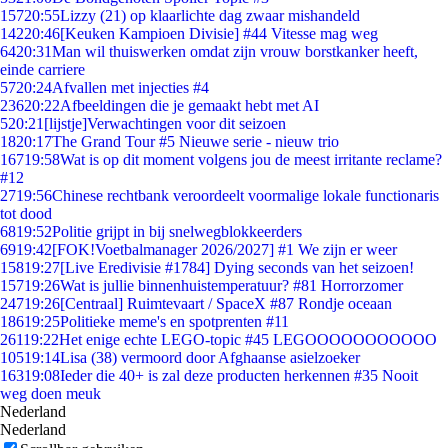
157
20:55
Lizzy (21) op klaarlichte dag zwaar mishandeld
142
20:46
[Keuken Kampioen Divisie] #44 Vitesse mag weg
64
20:31
Man wil thuiswerken omdat zijn vrouw borstkanker heeft,
einde carriere
57
20:24
Afvallen met injecties #4
236
20:22
Afbeeldingen die je gemaakt hebt met AI
5
20:21
[lijstje]Verwachtingen voor dit seizoen
18
20:17
The Grand Tour #5 Nieuwe serie - nieuw trio
167
19:58
Wat is op dit moment volgens jou de meest irritante reclame?
#12
27
19:56
Chinese rechtbank veroordeelt voormalige lokale functionaris
tot dood
68
19:52
Politie grijpt in bij snelwegblokkeerders
69
19:42
[FOK!Voetbalmanager 2026/2027] #1 We zijn er weer
158
19:27
[Live Eredivisie #1784] Dying seconds van het seizoen!
157
19:26
Wat is jullie binnenhuistemperatuur? #81 Horrorzomer
247
19:26
[Centraal] Ruimtevaart / SpaceX #87 Rondje oceaan
186
19:25
Politieke meme's en spotprenten #11
261
19:22
Het enige echte LEGO-topic #45 LEGOOOOOOOOOOO
105
19:14
Lisa (38) vermoord door Afghaanse asielzoeker
163
19:08
Ieder die 40+ is zal deze producten herkennen #35 Nooit
weg doen meuk
Nederland
Nederland