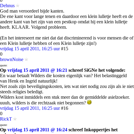
0
Dehnus
God man veroordeel bijde kanten.
De ene kant voor lange tenen en daardoor een klein lulletje heeft en de
andere kant van het zijn van een pestkop omdat hij een klein lulletje
heeft. KLAAR. Volgend probleem.
(En het intereseert me niet dat dat discriminerend is voor mensen die of
een Klein lulletje hebben of een Klein lulletje zijn!)
vrijdag 15 april 2011, 16:25 uur
#15
0
brownNoise
quote:
Op
vrijdag 15 april 2011 @ 16:21
schreef SiGNe het volgende:
En waar betaalt Wilders die kosten eigenlijk van? Het belastinggeld
van Henk en Ingrid natuurlijk!
Net zoals zijn beveiligingskosten, iets wat niet nodig zou zijn als ie niet
steeds religies beledigt.
Wilders kost inmiddels een stuk meer dan de gemiddelde asielzoeker.
uuuh, wilders is die rechtzaak niet begonnen?
vrijdag 15 april 2011, 16:25 uur
#16
0
RickT
quote:
Op
vrijdag 15 april 2011 @ 16:24
schreef Inkoppertjes het