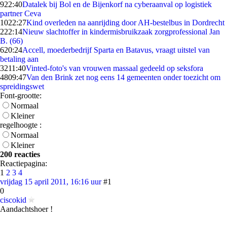
9
22:40
Datalek bij Bol en de Bijenkorf na cyberaanval op logistiek
partner Ceva
10
22:27
Kind overleden na aanrijding door AH-bestelbus in Dordrecht
2
22:14
Nieuw slachtoffer in kindermisbruikzaak zorgprofessional Jan
B. (66)
6
20:24
Accell, moederbedrijf Sparta en Batavus, vraagt uitstel van
betaling aan
32
11:40
Vinted-foto's van vrouwen massaal gedeeld op seksfora
48
09:47
Van den Brink zet nog eens 14 gemeenten onder toezicht om
spreidingswet
Font-grootte:
Normaal
Kleiner
regelhoogte :
Normaal
Kleiner
200 reacties
Reactiepagina:
1
2
3
4
vrijdag 15 april 2011, 16:16 uur
#1
0
ciscokid
Aandachtshoer !