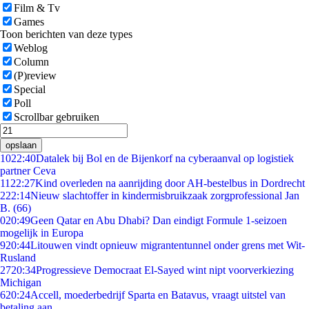
Film & Tv
Games
Toon berichten van deze types
Weblog
Column
(P)review
Special
Poll
Scrollbar gebruiken
opslaan
10
22:40
Datalek bij Bol en de Bijenkorf na cyberaanval op logistiek
partner Ceva
11
22:27
Kind overleden na aanrijding door AH-bestelbus in Dordrecht
2
22:14
Nieuw slachtoffer in kindermisbruikzaak zorgprofessional Jan
B. (66)
0
20:49
Geen Qatar en Abu Dhabi? Dan eindigt Formule 1-seizoen
mogelijk in Europa
9
20:44
Litouwen vindt opnieuw migrantentunnel onder grens met Wit-
Rusland
27
20:34
Progressieve Democraat El-Sayed wint nipt voorverkiezing
Michigan
6
20:24
Accell, moederbedrijf Sparta en Batavus, vraagt uitstel van
betaling aan