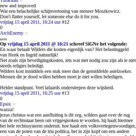
Thrackan
new and improved
Wat een belachelijke schijnvertoning van meneer Moszkowicz.
Don't flatter yourself, let someone else do it for you.
vrijdag 15 april 2011, 16:24 uur
#12
0
ArchEnemy
quote:
Op
vrijdag 15 april 2011 @ 16:21
schreef SiGNe het volgende:
En waar betaalt Wilders die kosten eigenlijk van? Het belastinggeld
van Henk en Ingrid natuurlijk!
Net zoals zijn beveiligingskosten, iets wat niet nodig zou zijn als ie niet
steeds religies beledigt.
Wilders kost inmiddels een stuk meer dan de gemiddelde asielzoeker.
Mensen die je dood willen hebben moet je niet willen beledigen.
Helder standpunt. Veel lafaards onderstrepen deze wijsheid.
vrijdag 15 april 2011, 16:25 uur
#13
0
Epsix
wazza!
jezus christus wat een aanfluiting is dit zeg. wilders gaat over de rug
van de rechtsstaat heen om vrijgesproken te worden. hij haalt hiermee
het hele rechtssysteem onderuit. hoe haalt een volksvertegenwoordiger,
een van de poten van de tria politica, het in zijn kopf om een andere