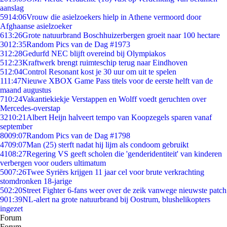
aanslag
59
14:06
Vrouw die asielzoekers hielp in Athene vermoord door
Afghaanse asielzoeker
6
13:26
Grote natuurbrand Boschhuizerbergen groeit naar 100 hectare
30
12:35
Random Pics van de Dag #1973
3
12:28
Gedurfd NEC blijft overeind bij Olympiakos
5
12:23
Kraftwerk brengt ruimteschip terug naar Eindhoven
5
12:04
Control Resonant kost je 30 uur om uit te spelen
1
11:47
Nieuwe XBOX Game Pass titels voor de eerste helft van de
maand augustus
7
10:24
Vakantiekiekje Verstappen en Wolff voedt geruchten over
Mercedes-overstap
32
10:21
Albert Heijn halveert tempo van Koopzegels sparen vanaf
september
80
09:07
Random Pics van de Dag #1798
47
09:07
Man (25) sterft nadat hij lijm als condoom gebruikt
41
08:27
Regering VS geeft scholen die 'genderidentiteit' van kinderen
verbergen voor ouders ultimatum
50
07:26
Twee Syriërs krijgen 11 jaar cel voor brute verkrachting
stomdronken 18-jarige
5
02:20
Street Fighter 6-fans weer over de zeik vanwege nieuwste patch
9
01:39
NL-alert na grote natuurbrand bij Oostrum, blushelikopters
ingezet
Forum
Forum