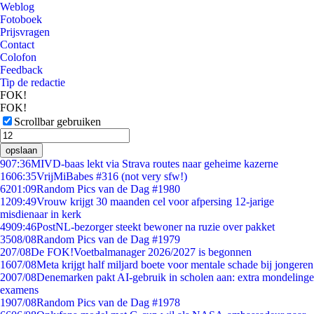
Weblog
Fotoboek
Prijsvragen
Contact
Colofon
Feedback
Tip de redactie
FOK!
FOK!
Scrollbar gebruiken
opslaan
9
07:36
MIVD-baas lekt via Strava routes naar geheime kazerne
16
06:35
VrijMiBabes #316 (not very sfw!)
62
01:09
Random Pics van de Dag #1980
12
09:49
Vrouw krijgt 30 maanden cel voor afpersing 12-jarige
misdienaar in kerk
49
09:46
PostNL-bezorger steekt bewoner na ruzie over pakket
35
08/08
Random Pics van de Dag #1979
2
07/08
De FOK!Voetbalmanager 2026/2027 is begonnen
16
07/08
Meta krijgt half miljard boete voor mentale schade bij jongeren
20
07/08
Denemarken pakt AI-gebruik in scholen aan: extra mondelinge
examens
19
07/08
Random Pics van de Dag #1978