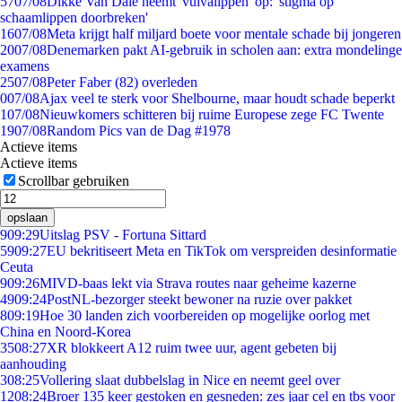
57
07/08
Dikke Van Dale neemt 'vulvalippen' op: 'stigma op
schaamlippen doorbreken'
16
07/08
Meta krijgt half miljard boete voor mentale schade bij jongeren
20
07/08
Denemarken pakt AI-gebruik in scholen aan: extra mondelinge
examens
25
07/08
Peter Faber (82) overleden
0
07/08
Ajax veel te sterk voor Shelbourne, maar houdt schade beperkt
1
07/08
Nieuwkomers schitteren bij ruime Europese zege FC Twente
19
07/08
Random Pics van de Dag #1978
Actieve items
Actieve items
Scrollbar gebruiken
opslaan
9
09:29
Uitslag PSV - Fortuna Sittard
59
09:27
EU bekritiseert Meta en TikTok om verspreiden desinformatie
Ceuta
9
09:26
MIVD-baas lekt via Strava routes naar geheime kazerne
49
09:24
PostNL-bezorger steekt bewoner na ruzie over pakket
8
09:19
Hoe 30 landen zich voorbereiden op mogelijke oorlog met
China en Noord-Korea
35
08:27
XR blokkeert A12 ruim twee uur, agent gebeten bij
aanhouding
3
08:25
Vollering slaat dubbelslag in Nice en neemt geel over
12
08:24
Broer 135 keer gestoken en gesneden: zes jaar cel en tbs voor