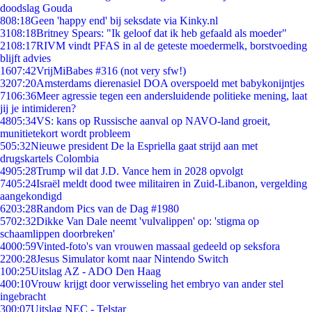
doodslag Gouda
8
08:18
Geen 'happy end' bij seksdate via Kinky.nl
31
08:18
Britney Spears: "Ik geloof dat ik heb gefaald als moeder"
21
08:17
RIVM vindt PFAS in al de geteste moedermelk, borstvoeding
blijft advies
16
07:42
VrijMiBabes #316 (not very sfw!)
32
07:20
Amsterdams dierenasiel DOA overspoeld met babykonijntjes
71
06:36
Meer agressie tegen een andersluidende politieke mening, laat
jij je intimideren?
48
05:34
VS: kans op Russische aanval op NAVO-land groeit,
munitietekort wordt probleem
5
05:32
Nieuwe president De la Espriella gaat strijd aan met
drugskartels Colombia
49
05:28
Trump wil dat J.D. Vance hem in 2028 opvolgt
74
05:24
Israël meldt dood twee militairen in Zuid-Libanon, vergelding
aangekondigd
62
03:28
Random Pics van de Dag #1980
57
02:32
Dikke Van Dale neemt 'vulvalippen' op: 'stigma op
schaamlippen doorbreken'
40
00:59
Vinted-foto's van vrouwen massaal gedeeld op seksfora
22
00:28
Jesus Simulator komt naar Nintendo Switch
1
00:25
Uitslag AZ - ADO Den Haag
4
00:10
Vrouw krijgt door verwisseling het embryo van ander stel
ingebracht
3
00:07
Uitslag NEC - Telstar