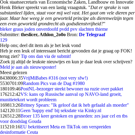
Ook staatssecretaris van Economische Zaken, Landbouw en Innovatie
Henk Bleker spreekt van een lastig vraagstuk. "
Dat er sprake is van
substantieel lijden, staat voor mij wel vast. Het gaat om vele dieren per
jaar. Maar hoe weeg je een geworteld principe als dierenwelzijn tegen
een even geworteld grondrecht als godsdienstvrijheid?
"
bleker
graus
joden
onverdoofd
pvdd
pvv
slachten
thieme
Submitter:
theslicer, Athlon_2o0o
Bron:
De Telegraaf
129
Help ons; deel dit item als je het leuk vond
Heb je een leuk of interessant bericht gevonden dat je graag op FOK!
terug ziet?
Tip ons dan via de submit!
Zoek jij altijd de leukste nieuwtjes en kun je daar leuk over schrijven?
Meld je aan als nieuwsposter!
Meest gelezen
84380
06:35
VrijMiBabes #316 (not very sfw!)
55307
01:09
Random Pics van de Dag #1980
1801
09:46
PostNL-bezorger steekt bewoner na ruzie over pakket
1762
12:42
VS: kans op Russische aanval op NAVO-land groeit,
munitietekort wordt probleem
1698
13:26
Britney Spears: "Ik geloof dat ik heb gefaald als moeder"
1421
20:11
Geen 'happy end' bij seksdate via Kinky.nl
1265
12:28
Broer 135 keer gestoken en gesneden: zes jaar cel en tbs
voor doodslag Gouda
1152
10:16
EU bekritiseert Meta en TikTok om verspreiden
desinformatie Ceuta