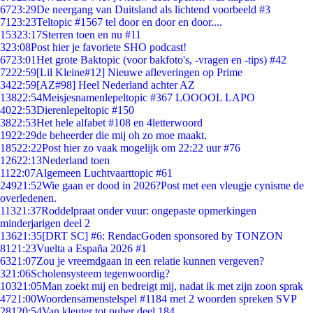
67
23:29
De neergang van Duitsland als lichtend voorbeeld #3
71
23:23
Teltopic #1567 tel door en door en door....
153
23:17
Sterren toen en nu #11
3
23:08
Post hier je favoriete SHO podcast!
67
23:01
Het grote Baktopic (voor bakfoto's, -vragen en -tips) #42
72
22:59
[Lil Kleine#12] Nieuwe afleveringen op Prime
34
22:59
[AZ#98] Heel Nederland achter AZ
138
22:54
Meisjesnamenlepeltopic #367 LOOOOL LAPO
40
22:53
Dierenlepeltopic #150
38
22:53
Het hele alfabet #108 en 4letterwoord
19
22:29
de beheerder die mij oh zo moe maakt.
185
22:22
Post hier zo vaak mogelijk om 22:22 uur #76
126
22:13
Nederland toen
11
22:07
Algemeen Luchtvaarttopic #61
249
21:52
Wie gaan er dood in 2026?Post met een vleugje cynisme de
overledenen.
113
21:37
Roddelpraat onder vuur: ongepaste opmerkingen
minderjarigen deel 2
136
21:35
[DRT SC] #6: RendacGoden sponsored by TONZON
81
21:23
Vuelta a España 2026 #1
63
21:07
Zou je vreemdgaan in een relatie kunnen vergeven?
3
21:06
Scholensysteem tegenwoordig?
103
21:05
Man zoekt mij en bedreigt mij, nadat ik met zijn zoon sprak
47
21:00
Woordensamenstelspel #1184 met 2 woorden spreken SVP
281
20:54
Van kleuter tot puber deel 184