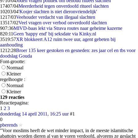
97
10/04
Joden vragen politiek om behoud ritueel slachten
174
07/04
Meerderheid tegen onverdoofd ritueel slachten
102
03/04
'Kosjer slachten is niet dieronvriendelijk'
12
17/03
Veehouder verdacht van illegaal slachten
135
17/02
Veel vragen over verbod onverdoofd slachten
9
07:36
MIVD-baas lekt via Strava routes naar geheime kazerne
8
20:11
Geen 'happy end' bij seksdate via Kinky.nl
35
19:57
XR blokkeert A12 ruim twee uur, agent gebeten bij
aanhouding
12
12:28
Broer 135 keer gestoken en gesneden: zes jaar cel en tbs voor
doodslag Gouda
Font-grootte:
Normaal
Kleiner
regelhoogte :
Normaal
Kleiner
129 reacties
Reactiepagina:
1
2
3
donderdag 14 april 2011, 16:25 uur
#1
0
pberends
"Voor moslims heeft de wet minder impact, in de meeste islamitische
abattoirs worden dieren al van te voren verdoofd, alvorens ze geslacht