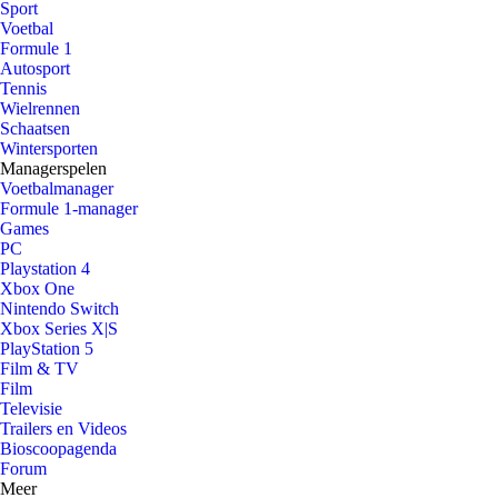
Sport
Voetbal
Formule 1
Autosport
Tennis
Wielrennen
Schaatsen
Wintersporten
Managerspelen
Voetbalmanager
Formule 1-manager
Games
PC
Playstation 4
Xbox One
Nintendo Switch
Xbox Series X|S
PlayStation 5
Film & TV
Film
Televisie
Trailers en Videos
Bioscoopagenda
Forum
Meer