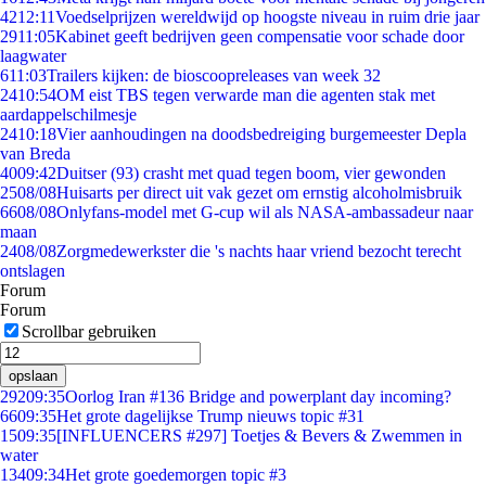
42
12:11
Voedselprijzen wereldwijd op hoogste niveau in ruim drie jaar
29
11:05
Kabinet geeft bedrijven geen compensatie voor schade door
laagwater
6
11:03
Trailers kijken: de bioscoopreleases van week 32
24
10:54
OM eist TBS tegen verwarde man die agenten stak met
aardappelschilmesje
24
10:18
Vier aanhoudingen na doodsbedreiging burgemeester Depla
van Breda
40
09:42
Duitser (93) crasht met quad tegen boom, vier gewonden
25
08/08
Huisarts per direct uit vak gezet om ernstig alcoholmisbruik
66
08/08
Onlyfans-model met G-cup wil als NASA-ambassadeur naar
maan
24
08/08
Zorgmedewerkster die 's nachts haar vriend bezocht terecht
ontslagen
Forum
Forum
Scrollbar gebruiken
opslaan
292
09:35
Oorlog Iran #136 Bridge and powerplant day incoming?
66
09:35
Het grote dagelijkse Trump nieuws topic #31
15
09:35
[INFLUENCERS #297] Toetjes & Bevers & Zwemmen in
water
134
09:34
Het grote goedemorgen topic #3