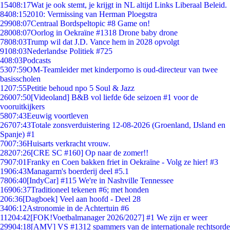
154
08:17
Wat je ook stemt, je krijgt in NL altijd Links Liberaal Beleid.
84
08:15
2010: Vermissing van Herman Ploegstra
299
08:07
Centraal Bordspeltopic #8 Game on!
280
08:07
Oorlog in Oekraïne #1318 Drone baby drone
78
08:03
Trump wil dat J.D. Vance hem in 2028 opvolgt
91
08:03
Nederlandse Politiek #725
4
08:03
Podcasts
53
07:59
OM-Teamleider met kinderporno is oud-directeur van twee
basisscholen
12
07:55
Petitie behoud npo 5 Soul & Jazz
260
07:50
[Videoland] B&B vol liefde 6de seizoen #1 voor de
vooruitkijkers
58
07:43
Eeuwig voortleven
267
07:43
Totale zonsverduistering 12-08-2026 (Groenland, IJsland en
Spanje) #1
70
07:36
Huisarts verkracht vrouw.
282
07:26
[CRE SC #160] Op naar de zomer!!
79
07:01
Franky en Coen bakken friet in Oekraïne - Volg ze hier! #3
19
06:43
Managarm's boerderij deel #5.1
78
06:40
[IndyCar] #115 We're in Nashville Tennessee
169
06:37
Traditioneel tekenen #6; met honden
2
06:36
[Dagboek] Veel aan hoofd - Deel 28
34
06:12
Astronomie in de Achtertuin #6
112
04:42
[FOK!Voetbalmanager 2026/2027] #1 We zijn er weer
299
04:18
[AMV] VS #1312 spammers van de internationale rechtsorde