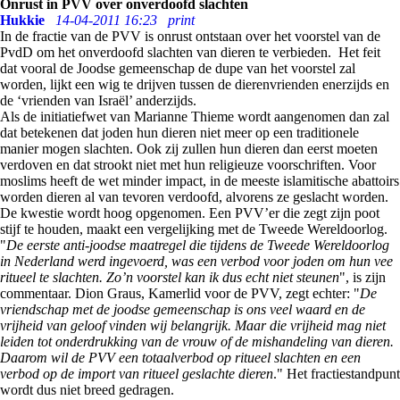
Onrust in PVV over onverdoofd slachten
Hukkie
14-04-2011 16:23
print
In de fractie van de PVV is onrust ontstaan over het voorstel van de
PvdD om het onverdoofd slachten van dieren te verbieden. Het feit
dat vooral de Joodse gemeenschap de dupe van het voorstel zal
worden, lijkt een wig te drijven tussen de dierenvrienden enerzijds en
de ‘vrienden van Israël’ anderzijds.
Als de initiatiefwet van Marianne Thieme wordt aangenomen dan zal
dat betekenen dat joden hun dieren niet meer op een traditionele
manier mogen slachten. Ook zij zullen hun dieren dan eerst moeten
verdoven en dat strookt niet met hun religieuze voorschriften. Voor
moslims heeft de wet minder impact, in de meeste islamitische abattoirs
worden dieren al van tevoren verdoofd, alvorens ze geslacht worden.
De kwestie wordt hoog opgenomen. Een PVV’er die zegt zijn poot
stijf te houden, maakt een vergelijking met de Tweede Wereldoorlog.
"
De eerste anti-joodse maatregel die tijdens de Tweede Wereldoorlog
in Nederland werd ingevoerd, was een verbod voor joden om hun vee
ritueel te slachten. Zo’n voorstel kan ik dus echt niet steunen
", is zijn
commentaar. Dion Graus, Kamerlid voor de PVV, zegt echter: "
De
vriendschap met de joodse gemeenschap is ons veel waard en de
vrijheid van geloof vinden wij belangrijk. Maar die vrijheid mag niet
leiden tot onderdrukking van de vrouw of de mishandeling van dieren.
Daarom wil de PVV een totaalverbod op ritueel slachten en een
verbod op de import van ritueel geslachte dieren
." Het fractiestandpunt
wordt dus niet breed gedragen.