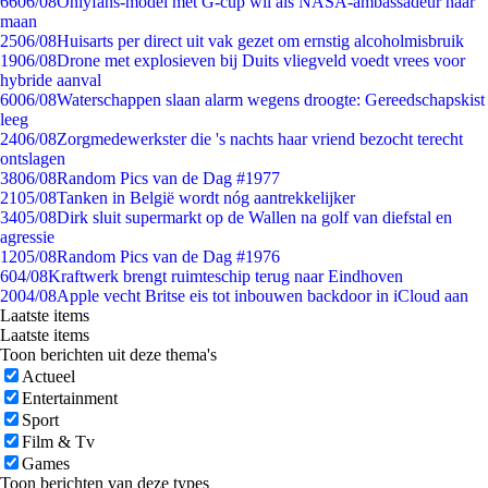
66
06/08
Onlyfans-model met G-cup wil als NASA-ambassadeur naar
maan
25
06/08
Huisarts per direct uit vak gezet om ernstig alcoholmisbruik
19
06/08
Drone met explosieven bij Duits vliegveld voedt vrees voor
hybride aanval
60
06/08
Waterschappen slaan alarm wegens droogte: Gereedschapskist
leeg
24
06/08
Zorgmedewerkster die 's nachts haar vriend bezocht terecht
ontslagen
38
06/08
Random Pics van de Dag #1977
21
05/08
Tanken in België wordt nóg aantrekkelijker
34
05/08
Dirk sluit supermarkt op de Wallen na golf van diefstal en
agressie
12
05/08
Random Pics van de Dag #1976
6
04/08
Kraftwerk brengt ruimteschip terug naar Eindhoven
20
04/08
Apple vecht Britse eis tot inbouwen backdoor in iCloud aan
Laatste items
Laatste items
Toon berichten uit deze thema's
Actueel
Entertainment
Sport
Film & Tv
Games
Toon berichten van deze types