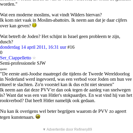
worden."
Wat een moderne moslims, wat vindt Wilders hiervan?
Ik kom niet vaak in Moslim-abattoirs. Ik neem aan dat je daar cijfers
over kan geven?
Wat betreft de Joden? Het schijnt in Israel geen probleem te zijn,
dusch?
donderdag 14 april 2011, 16:31 uur
#16
0
Ser_Ciappelletto
Semi-professionele SJW
quote:
"De eerste anti-Joodse maatregel die tijdens de Tweede Wereldoorlog
in Nederland werd ingevoerd, was een verbod voor Joden om hun vee
ritueel te slachten. Zo'n voorstel kan ik dus echt niet steunen"
Ik neem aan dat deze PVV'er dan ook tegen de aanleg van snelwegen
is? Want dat was een van Hitler's stokpaardjes. En wat vind hij van het
rookverbod? Dat heeft Hitler namelijk ook gedaan.
Nu kan ik overigens wel beter begrijpen waarom de PVV zo ageert
tegen kunstenaars.
▼ Advertentie door Refinery89