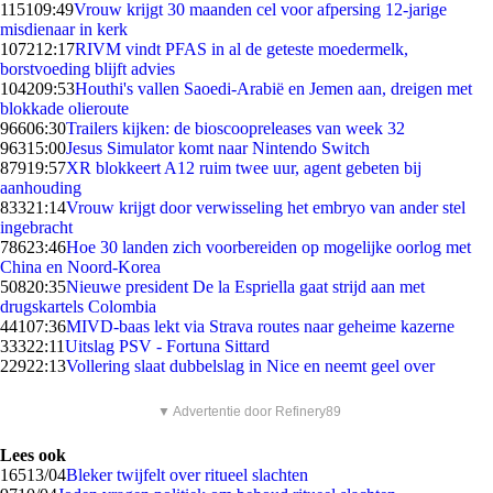
1151
09:49
Vrouw krijgt 30 maanden cel voor afpersing 12-jarige
misdienaar in kerk
1072
12:17
RIVM vindt PFAS in al de geteste moedermelk,
borstvoeding blijft advies
1042
09:53
Houthi's vallen Saoedi-Arabië en Jemen aan, dreigen met
blokkade olieroute
966
06:30
Trailers kijken: de bioscoopreleases van week 32
963
15:00
Jesus Simulator komt naar Nintendo Switch
879
19:57
XR blokkeert A12 ruim twee uur, agent gebeten bij
aanhouding
833
21:14
Vrouw krijgt door verwisseling het embryo van ander stel
ingebracht
786
23:46
Hoe 30 landen zich voorbereiden op mogelijke oorlog met
China en Noord-Korea
508
20:35
Nieuwe president De la Espriella gaat strijd aan met
drugskartels Colombia
441
07:36
MIVD-baas lekt via Strava routes naar geheime kazerne
333
22:11
Uitslag PSV - Fortuna Sittard
229
22:13
Vollering slaat dubbelslag in Nice en neemt geel over
▼ Advertentie door Refinery89
Lees ook
165
13/04
Bleker twijfelt over ritueel slachten