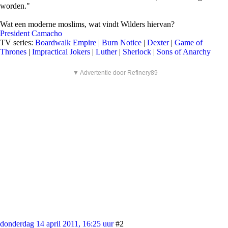
worden."
Wat een moderne moslims, wat vindt Wilders hiervan?
President Camacho
TV series:
Boardwalk Empire
|
Burn Notice
|
Dexter
|
Game of
Thrones
|
Impractical Jokers
|
Luther
|
Sherlock
|
Sons of Anarchy
▼ Advertentie door Refinery89
donderdag 14 april 2011, 16:25 uur
#2