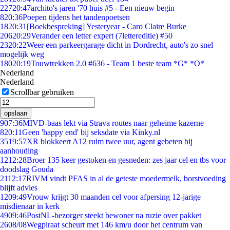
227
20:47
archito's jaren '70 huis #5 - Een nieuw begin
8
20:36
Poepen tijdens het tandenpoetsen
18
20:31
[Boekbespreking] Yesteryear - Caro Claire Burke
206
20:29
Verander een letter expert (7lettereditie) #50
23
20:22
Weer een parkeergarage dicht in Dordrecht, auto's zo snel
mogelijk weg
180
20:19
Touwtrekken 2.0 #636 - Team 1 beste team *G* *O*
Nederland
Nederland
Scrollbar gebruiken
opslaan
9
07:36
MIVD-baas lekt via Strava routes naar geheime kazerne
8
20:11
Geen 'happy end' bij seksdate via Kinky.nl
35
19:57
XR blokkeert A12 ruim twee uur, agent gebeten bij
aanhouding
12
12:28
Broer 135 keer gestoken en gesneden: zes jaar cel en tbs voor
doodslag Gouda
21
12:17
RIVM vindt PFAS in al de geteste moedermelk, borstvoeding
blijft advies
12
09:49
Vrouw krijgt 30 maanden cel voor afpersing 12-jarige
misdienaar in kerk
49
09:46
PostNL-bezorger steekt bewoner na ruzie over pakket
26
08/08
Wegpiraat scheurt met 146 km/u door het centrum van