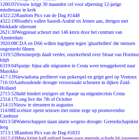
12
00:05
Vrouw krijgt 30 maanden cel voor afpersing 12-jarige
misdienaar in kerk
43
22:22
Random Pics van de Dag #1448
43
22:19
Houthi's vallen Saoedi-Arabië en Jemen aan, dreigen met
blokkade olieroute
26
21:30
Wegpiraat scheurt met 146 km/u door het centrum van
Amsterdam
39
20:08
CDA en D66 willen ingrijpen tegen 'gluurbrillen' die mensen
ongemerkt filmen
13
19:52
Benzineprijs daalt verder, onzekerheid over Straat van Hormuz
blijft
63
19:04
Spanje: bijna alle migranten in Ceuta weer teruggekeerd naar
Marokko
4
17:13
Niewiadoma profiteert van pokerspel en grijpt geel op Ventoux
7
16:10
Aanhoudende droogte veroorzaakt scheuren in dijken Zuid-
Holland
27
15:52
Italië hindert reizigers uit Spanje na migratiecrisis Ceuta
23
14:17
Long live the 7th of October
2
14:11
Nieuw te streamen in augustus
1
14:08
Excelsior opent seizoen met ruime zege op promovendus
Cambuur
60
13:58
Waterschappen slaan alarm wegens droogte: Gereedschapskist
leeg
37
13:13
Random Pics van de Dag #1833
16
12:43
Meta krijgt half miljard boete voor mentale schade bij jongeren