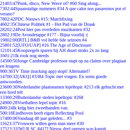
214
03:47
Punk, disco, New Wave of? #60 Sing along...
73
02:44
Spaanstalige nummers #34 A que calor nos pasaremos por el
verano?
78
02:42
PDC Nieuws #15: Matchfixing
46
02:35
Chinese Politiek #1 - Het Pad van de Draak
282
02:24
Post hier pas overleden muzikanten #32
28
02:19
De Avondetappe #177 - Bijna voorbij :(
198
02:00
[RTL] B&B vol liefde 6de seizoen #4
258
01:52
[UFO/UAP] #16 The Age of Disclosure
121
01:45
Koopzegels sparen bij AH duurt straks 2x zo lang
16
01:21
Ik rook nog steeds
145
00:50
Jonge Cambridge professor stapt op na claims over plagiaat
en leugens
9
00:36
TV Time (tracking app) stopt! Alternatief?
147
00:32
[AKQ] #3384 Topic met vragen. En soms goede
antwoorden.
236
00:30
Nederlandse plaatsnamen lepeltopic #213 elk gehucht met
een bord telt
133
00:29
Buitenlandse steden lepeltopic #268
249
00:28
Voetballers lepel topic #16
8
00:24
Ik krijg hier zweethanden van.
5
00:18
Eindhoven heeft eigen Reflecting Pool
174
00:06
Vandaag 40 jaar geleden... #3
116
23:37
Vrouwen willen geen man meer #30
175
23:31
[WLR SC #417] Nieuw deel openen was kaputt