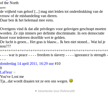
of the North
quote:
de vrijheid van geloof [...] mag niet leiden tot onderdrukking van de
vrouw of de mishandeling van dieren.
Daar ben ik het helemaal mee eens.
Overigens vind ik dat alle privileges voor gelovigen geschrapt moeten
worden. Ze zijn immers per definitie discriminatie. In een democratie
hoort voor iedereen dezelfde wet te gelden.
De lucht is groen... Het gras is blauw... Ik ben niet stoned... Wat lul je
nou???
+=+=+=+=+=+=+=+=+=+=+=+=+=+=+=+=+=+=+=+=+=+=+=+=+
- - - - war is peace - - - - freedom is slavery - - - - ignorance is strength -
- - -
donderdag 14 april 2011, 16:29 uur
#10
0
LaFleur
You've Lost me
Tja...dat wordt draaien tot ze een ons wegen.
▼ Advertentie door Refinery89