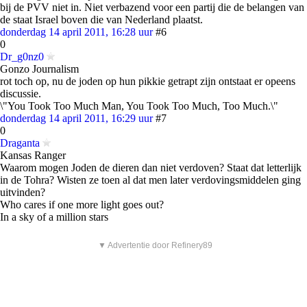
bij de PVV niet in. Niet verbazend voor een partij die de belangen van
de staat Israel boven die van Nederland plaatst.
donderdag 14 april 2011, 16:28 uur
#6
0
Dr_g0nz0
Gonzo Journalism
rot toch op, nu de joden op hun pikkie getrapt zijn ontstaat er opeens
discussie.
\"You Took Too Much Man, You Took Too Much, Too Much.\"
donderdag 14 april 2011, 16:29 uur
#7
0
Draganta
Kansas Ranger
Waarom mogen Joden de dieren dan niet verdoven? Staat dat letterlijk
in de Tohra? Wisten ze toen al dat men later verdovingsmiddelen ging
uitvinden?
Who cares if one more light goes out?
In a sky of a million stars
▼ Advertentie door Refinery89