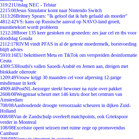
3
19:21
Uitslag NEC - Telstar
22
15:00
Jesus Simulator komt naar Nintendo Switch
31
13:26
Britney Spears: "Ik geloof dat ik heb gefaald als moeder"
48
12:42
VS: kans op Russische aanval op NAVO-land groeit,
munitietekort wordt probleem
12
12:28
Broer 135 keer gestoken en gesneden: zes jaar cel en tbs voor
doodslag Gouda
21
12:17
RIVM vindt PFAS in al de geteste moedermelk, borstvoeding
blijft advies
59
10:16
EU bekritiseert Meta en TikTok om verspreiden desinformatie
Ceuta
43
09:53
Houthi's vallen Saoedi-Arabië en Jemen aan, dreigen met
blokkade olieroute
12
09:49
Vrouw krijgt 30 maanden cel voor afpersing 12-jarige
misdienaar in kerk
49
09:46
PostNL-bezorger steekt bewoner na ruzie over pakket
26
08/08
Wegpiraat scheurt met 146 km/u door het centrum van
Amsterdam
7
08/08
Aanhoudende droogte veroorzaakt scheuren in dijken Zuid-
Holland
0
08/08
Van de Zandschulp overleeft matchpoints, ook Griekspoor
verder in Montreal
1
08/08
Excelsior opent seizoen met ruime zege op promovendus
Cambuur
2
08/08
Nieuw te streamen in augustus