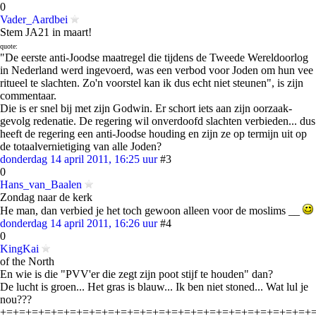
0
Vader_Aardbei
Stem JA21 in maart!
quote:
"De eerste anti-Joodse maatregel die tijdens de Tweede Wereldoorlog
in Nederland werd ingevoerd, was een verbod voor Joden om hun vee
ritueel te slachten. Zo'n voorstel kan ik dus echt niet steunen", is zijn
commentaar.
Die is er snel bij met zijn Godwin. Er schort iets aan zijn oorzaak-
gevolg redenatie. De regering wil onverdoofd slachten verbieden... dus
heeft de regering een anti-Joodse houding en zijn ze op termijn uit op
de totaalvernietiging van alle Joden?
donderdag 14 april 2011, 16:25 uur
#3
0
Hans_van_Baalen
Zondag naar de kerk
He man, dan verbied je het toch gewoon alleen voor de moslims __
donderdag 14 april 2011, 16:26 uur
#4
0
KingKai
of the North
En wie is die "PVV'er die zegt zijn poot stijf te houden" dan?
De lucht is groen... Het gras is blauw... Ik ben niet stoned... Wat lul je
nou???
+=+=+=+=+=+=+=+=+=+=+=+=+=+=+=+=+=+=+=+=+=+=+=+=+