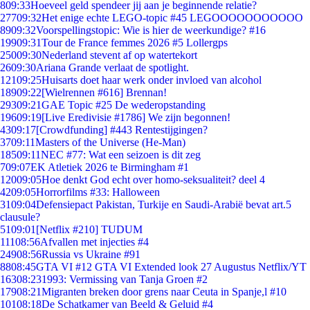
8
09:33
Hoeveel geld spendeer jij aan je beginnende relatie?
277
09:32
Het enige echte LEGO-topic #45 LEGOOOOOOOOOOO
89
09:32
Voorspellingstopic: Wie is hier de weerkundige? #16
199
09:31
Tour de France femmes 2026 #5 Lollergps
250
09:30
Nederland stevent af op watertekort
26
09:30
Ariana Grande verlaat de spotlight.
121
09:25
Huisarts doet haar werk onder invloed van alcohol
189
09:22
[Wielrennen #616] Brennan!
293
09:21
GAE Topic #25 De wederopstanding
196
09:19
[Live Eredivisie #1786] We zijn begonnen!
43
09:17
[Crowdfunding] #443 Rentestijgingen?
37
09:11
Masters of the Universe (He-Man)
185
09:11
NEC #77: Wat een seizoen is dit zeg
7
09:07
EK Atletiek 2026 te Birmingham #1
120
09:05
Hoe denkt God echt over homo-seksualiteit? deel 4
42
09:05
Horrorfilms #33: Halloween
31
09:04
Defensiepact Pakistan, Turkije en Saudi-Arabië bevat art.5
clausule?
51
09:01
[Netflix #210] TUDUM
111
08:56
Afvallen met injecties #4
249
08:56
Russia vs Ukraine #91
88
08:45
GTA VI #12 GTA VI Extended look 27 Augustus Netflix/YT
163
08:23
1993: Vermissing van Tanja Groen #2
179
08:21
Migranten breken door grens naar Ceuta in Spanje,l #10
101
08:18
De Schatkamer van Beeld & Geluid #4