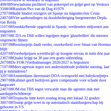
4
08/08
Niewiadoma profiteert van pokerspel en grijpt geel op Ventoux
35
08/08
Random Pics van de Dag #1979
27
07/08
Italië hindert reizigers uit Spanje na migratiecrisis Ceuta
24
07/08
Vier aanhoudingen na doodsbedreiging burgemeester Depla
van Breda
11
07/08
Smokkelbende opgerold in Spanje, verdienden miljoenen aan
migranten
39
07/08
CDA en D66 willen ingrijpen tegen 'gluurbrillen' die mensen
ongemerkt filmen
13
07/08
Benzineprijs daalt verder, onzekerheid over Straat van Hormuz
blijft
42
07/08
Voedselprijzen wereldwijd op hoogste niveau in ruim drie jaar
23
07/08
Quake krijgt na 30 jaar een gratis uitbreiding
2
07/08
De FOK!Voetbalmanager 2026/2027 is begonnen
71
07/08
Meer agressie tegen een andersluidende politieke mening, laat
jij je intimideren?
32
07/08
Amsterdams dierenasiel DOA overspoeld met babykonijntjes
29
07/08
Kabinet geeft bedrijven geen compensatie voor schade door
laagwater
24
07/08
OM eist TBS tegen verwarde man die agenten stak met
aardappelschilmesje
30
07/08
Tropische hitte keert zondag terug met lokaal 32 graden
30
07/08
Trump grijpt weer in op automatisch staatsburgerschap bij
geboorte in VS