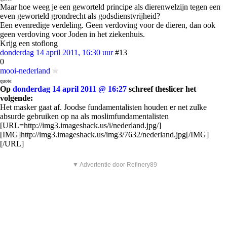
Maar hoe weeg je een geworteld principe als dierenwelzijn tegen een
even geworteld grondrecht als godsdienstvrijheid?
Een evenredige verdeling. Geen verdoving voor de dieren, dan ook
geen verdoving voor Joden in het ziekenhuis.
Krijg een stoflong
donderdag 14 april 2011, 16:30 uur
#13
0
mooi-nederland
quote:
Op
donderdag 14 april 2011 @ 16:27
schreef theslicer het
volgende:
Het masker gaat af. Joodse fundamentalisten houden er net zulke
absurde gebruiken op na als moslimfundamentalisten
[URL=http://img3.imageshack.us/i/nederland.jpg/]
[IMG]http://img3.imageshack.us/img3/7632/nederland.jpg[/IMG]
[/URL]
▼ Advertentie door Refinery89