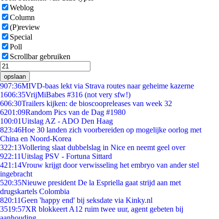
Weblog
Column
(P)review
Special
Poll
Scrollbar gebruiken
opslaan
9
07:36
MIVD-baas lekt via Strava routes naar geheime kazerne
16
06:35
VrijMiBabes #316 (not very sfw!)
6
06:30
Trailers kijken: de bioscoopreleases van week 32
62
01:09
Random Pics van de Dag #1980
1
00:01
Uitslag AZ - ADO Den Haag
8
23:46
Hoe 30 landen zich voorbereiden op mogelijke oorlog met
China en Noord-Korea
3
22:13
Vollering slaat dubbelslag in Nice en neemt geel over
9
22:11
Uitslag PSV - Fortuna Sittard
4
21:14
Vrouw krijgt door verwisseling het embryo van ander stel
ingebracht
5
20:35
Nieuwe president De la Espriella gaat strijd aan met
drugskartels Colombia
8
20:11
Geen 'happy end' bij seksdate via Kinky.nl
35
19:57
XR blokkeert A12 ruim twee uur, agent gebeten bij
aanhouding