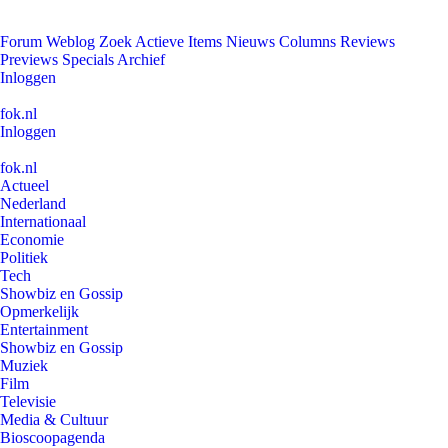
Forum
Weblog
Zoek
Actieve Items
Nieuws
Columns
Reviews
Previews
Specials
Archief
Inloggen
fok.nl
Inloggen
fok.nl
Actueel
Nederland
Internationaal
Economie
Politiek
Tech
Showbiz en Gossip
Opmerkelijk
Entertainment
Showbiz en Gossip
Muziek
Film
Televisie
Media & Cultuur
Bioscoopagenda