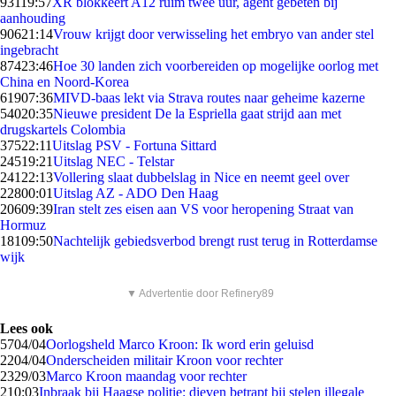
931
19:57
XR blokkeert A12 ruim twee uur, agent gebeten bij
aanhouding
906
21:14
Vrouw krijgt door verwisseling het embryo van ander stel
ingebracht
874
23:46
Hoe 30 landen zich voorbereiden op mogelijke oorlog met
China en Noord-Korea
619
07:36
MIVD-baas lekt via Strava routes naar geheime kazerne
540
20:35
Nieuwe president De la Espriella gaat strijd aan met
drugskartels Colombia
375
22:11
Uitslag PSV - Fortuna Sittard
245
19:21
Uitslag NEC - Telstar
241
22:13
Vollering slaat dubbelslag in Nice en neemt geel over
228
00:01
Uitslag AZ - ADO Den Haag
206
09:39
Iran stelt zes eisen aan VS voor heropening Straat van
Hormuz
181
09:50
Nachtelijk gebiedsverbod brengt rust terug in Rotterdamse
wijk
▼ Advertentie door Refinery89
Lees ook
57
04/04
Oorlogsheld Marco Kroon: Ik word erin geluisd
22
04/04
Onderscheiden militair Kroon voor rechter
23
29/03
Marco Kroon maandag voor rechter
2
10:03
Inbraak bij Haagse politie: dieven betrapt bij stelen illegale