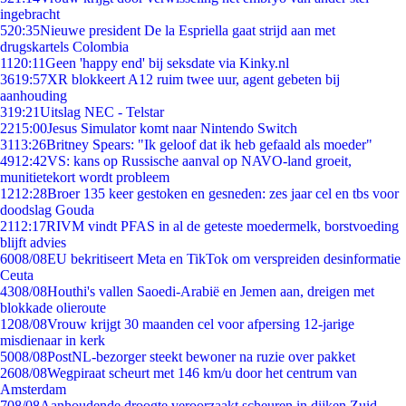
ingebracht
5
20:35
Nieuwe president De la Espriella gaat strijd aan met
drugskartels Colombia
11
20:11
Geen 'happy end' bij seksdate via Kinky.nl
36
19:57
XR blokkeert A12 ruim twee uur, agent gebeten bij
aanhouding
3
19:21
Uitslag NEC - Telstar
22
15:00
Jesus Simulator komt naar Nintendo Switch
31
13:26
Britney Spears: "Ik geloof dat ik heb gefaald als moeder"
49
12:42
VS: kans op Russische aanval op NAVO-land groeit,
munitietekort wordt probleem
12
12:28
Broer 135 keer gestoken en gesneden: zes jaar cel en tbs voor
doodslag Gouda
21
12:17
RIVM vindt PFAS in al de geteste moedermelk, borstvoeding
blijft advies
60
08/08
EU bekritiseert Meta en TikTok om verspreiden desinformatie
Ceuta
43
08/08
Houthi's vallen Saoedi-Arabië en Jemen aan, dreigen met
blokkade olieroute
12
08/08
Vrouw krijgt 30 maanden cel voor afpersing 12-jarige
misdienaar in kerk
50
08/08
PostNL-bezorger steekt bewoner na ruzie over pakket
26
08/08
Wegpiraat scheurt met 146 km/u door het centrum van
Amsterdam
7
08/08
Aanhoudende droogte veroorzaakt scheuren in dijken Zuid-