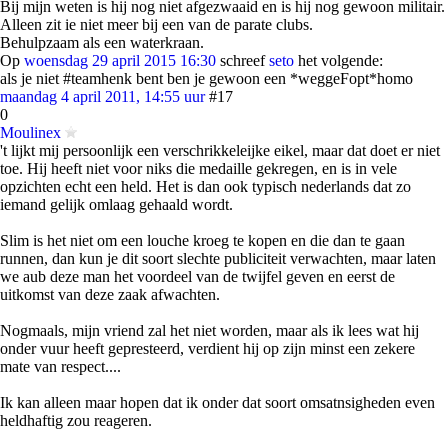
Bij mijn weten is hij nog niet afgezwaaid en is hij nog gewoon militair.
Alleen zit ie niet meer bij een van de parate clubs.
Behulpzaam als een waterkraan.
Op
woensdag 29 april 2015 16:30
schreef
seto
het volgende:
als je niet #teamhenk bent ben je gewoon een *weggeFopt*homo
maandag 4 april 2011, 14:55 uur
#17
0
Moulinex
't lijkt mij persoonlijk een verschrikkeleijke eikel, maar dat doet er niet
toe. Hij heeft niet voor niks die medaille gekregen, en is in vele
opzichten echt een held. Het is dan ook typisch nederlands dat zo
iemand gelijk omlaag gehaald wordt.
Slim is het niet om een louche kroeg te kopen en die dan te gaan
runnen, dan kun je dit soort slechte publiciteit verwachten, maar laten
we aub deze man het voordeel van de twijfel geven en eerst de
uitkomst van deze zaak afwachten.
Nogmaals, mijn vriend zal het niet worden, maar als ik lees wat hij
onder vuur heeft gepresteerd, verdient hij op zijn minst een zekere
mate van respect....
Ik kan alleen maar hopen dat ik onder dat soort omsatnsigheden even
heldhaftig zou reageren.