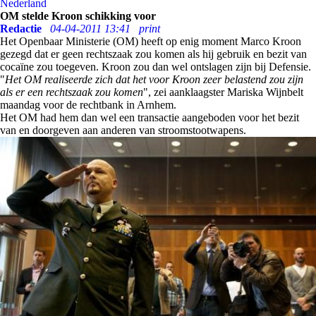
Nederland
OM stelde Kroon schikking voor
Redactie
04-04-2011 13:41
print
Het Openbaar Ministerie (OM) heeft op enig moment Marco Kroon
gezegd dat er geen rechtszaak zou komen als hij gebruik en bezit van
cocaïne zou toegeven. Kroon zou dan wel ontslagen zijn bij Defensie.
"
Het OM realiseerde zich dat het voor Kroon zeer belastend zou zijn
als er een rechtszaak zou komen
", zei aanklaagster Mariska Wijnbelt
maandag voor de rechtbank in Arnhem.
Het OM had hem dan wel een transactie aangeboden voor het bezit
van en doorgeven aan anderen van stroomstootwapens.