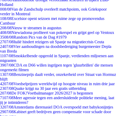
Holland
0
08/08
Van de Zandschulp overleeft matchpoints, ook Griekspoor
verder in Montreal
1
08/08
Excelsior opent seizoen met ruime zege op promovendus
Cambuur
2
08/08
Nieuw te streamen in augustus
4
08/08
Niewiadoma profiteert van pokerspel en grijpt geel op Ventoux
35
08/08
Random Pics van de Dag #1979
27
07/08
Italië hindert reizigers uit Spanje na migratiecrisis Ceuta
24
07/08
Vier aanhoudingen na doodsbedreiging burgemeester Depla
van Breda
11
07/08
Smokkelbende opgerold in Spanje, verdienden miljoenen aan
migranten
39
07/08
CDA en D66 willen ingrijpen tegen 'gluurbrillen' die mensen
ongemerkt filmen
13
07/08
Benzineprijs daalt verder, onzekerheid over Straat van Hormuz
blijft
42
07/08
Voedselprijzen wereldwijd op hoogste niveau in ruim drie jaar
23
07/08
Quake krijgt na 30 jaar een gratis uitbreiding
2
07/08
De FOK!Voetbalmanager 2026/2027 is begonnen
71
07/08
Meer agressie tegen een andersluidende politieke mening, laat
jij je intimideren?
32
07/08
Amsterdams dierenasiel DOA overspoeld met babykonijntjes
29
07/08
Kabinet geeft bedrijven geen compensatie voor schade door