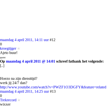
maandag 4 april 2011, 14:11 uur
#12
0
kroegtijger
Ajeto buur!
quote:
Op
maandag 4 april 2011 @ 14:01
schreef fathank het volgende:
[..]
Hoezo na zijn diensttijd?
werk jij 24/7 dan?
http://www.youtube.com/watch?v=PWZF1O3DGFY&feature=related
maandag 4 april 2011, 14:25 uur
#13
0
Trekrecord
wixxer