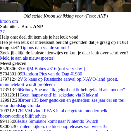
OM stelde Kroon schikking voor (Foto: ANP)
kroon
om
Submitter:
Bron:
ANP
27
Help ons; deel dit item als je het leuk vond
Heb je een leuk of interessant bericht gevonden dat je graag op FOK!
terug ziet?
Tip ons dan via de submit!
Zoek jij altijd de leukste nieuwtjes en kun je daar leuk over schrijven?
Meld je aan als nieuwsposter!
Meest gelezen
85203
06:35
VrijMiBabes #316 (not very sfw!)
57043
01:09
Random Pics van de Dag #1980
1797
12:42
VS: kans op Russische aanval op NAVO-land groeit,
munitietekort wordt probleem
1735
13:26
Britney Spears: "Ik geloof dat ik heb gefaald als moeder"
1501
20:11
Geen 'happy end' bij seksdate via Kinky.nl
1299
12:28
Broer 135 keer gestoken en gesneden: zes jaar cel en tbs
voor doodslag Gouda
1092
12:17
RIVM vindt PFAS in al de geteste moedermelk,
borstvoeding blijft advies
994
15:00
Jesus Simulator komt naar Nintendo Switch
980
06:30
Trailers kijken: de bioscoopreleases van week 32