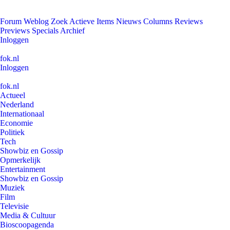
Forum
Weblog
Zoek
Actieve Items
Nieuws
Columns
Reviews
Previews
Specials
Archief
Inloggen
fok.nl
Inloggen
fok.nl
Actueel
Nederland
Internationaal
Economie
Politiek
Tech
Showbiz en Gossip
Opmerkelijk
Entertainment
Showbiz en Gossip
Muziek
Film
Televisie
Media & Cultuur
Bioscoopagenda