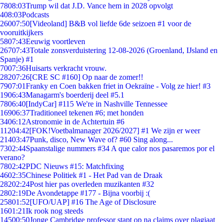
78
08:03
Trump wil dat J.D. Vance hem in 2028 opvolgt
4
08:03
Podcasts
260
07:50
[Videoland] B&B vol liefde 6de seizoen #1 voor de
vooruitkijkers
58
07:43
Eeuwig voortleven
267
07:43
Totale zonsverduistering 12-08-2026 (Groenland, IJsland en
Spanje) #1
70
07:36
Huisarts verkracht vrouw.
282
07:26
[CRE SC #160] Op naar de zomer!!
79
07:01
Franky en Coen bakken friet in Oekraïne - Volg ze hier! #3
19
06:43
Managarm's boerderij deel #5.1
78
06:40
[IndyCar] #115 We're in Nashville Tennessee
169
06:37
Traditioneel tekenen #6; met honden
34
06:12
Astronomie in de Achtertuin #6
112
04:42
[FOK!Voetbalmanager 2026/2027] #1 We zijn er weer
214
03:47
Punk, disco, New Wave of? #60 Sing along...
73
02:44
Spaanstalige nummers #34 A que calor nos pasaremos por el
verano?
78
02:42
PDC Nieuws #15: Matchfixing
46
02:35
Chinese Politiek #1 - Het Pad van de Draak
282
02:24
Post hier pas overleden muzikanten #32
28
02:19
De Avondetappe #177 - Bijna voorbij :(
258
01:52
[UFO/UAP] #16 The Age of Disclosure
16
01:21
Ik rook nog steeds
145
00:50
Jonge Cambridge professor stapt op na claims over plagiaat