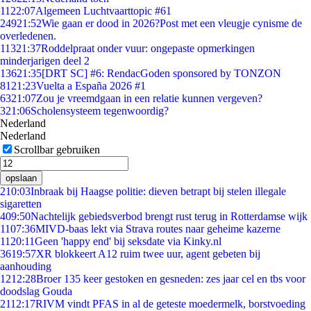
11
22:07
Algemeen Luchtvaarttopic #61
249
21:52
Wie gaan er dood in 2026?Post met een vleugje cynisme de
overledenen.
113
21:37
Roddelpraat onder vuur: ongepaste opmerkingen
minderjarigen deel 2
136
21:35
[DRT SC] #6: RendacGoden sponsored by TONZON
81
21:23
Vuelta a España 2026 #1
63
21:07
Zou je vreemdgaan in een relatie kunnen vergeven?
3
21:06
Scholensysteem tegenwoordig?
Nederland
Nederland
Scrollbar gebruiken
opslaan
2
10:03
Inbraak bij Haagse politie: dieven betrapt bij stelen illegale
sigaretten
4
09:50
Nachtelijk gebiedsverbod brengt rust terug in Rotterdamse wijk
11
07:36
MIVD-baas lekt via Strava routes naar geheime kazerne
11
20:11
Geen 'happy end' bij seksdate via Kinky.nl
36
19:57
XR blokkeert A12 ruim twee uur, agent gebeten bij
aanhouding
12
12:28
Broer 135 keer gestoken en gesneden: zes jaar cel en tbs voor
doodslag Gouda
21
12:17
RIVM vindt PFAS in al de geteste moedermelk, borstvoeding