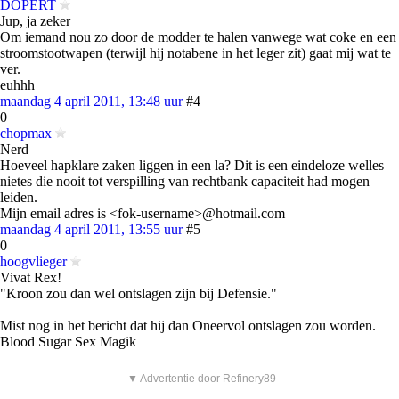
DOPERT
Jup, ja zeker
Om iemand nou zo door de modder te halen vanwege wat coke en een
stroomstootwapen (terwijl hij notabene in het leger zit) gaat mij wat te
ver.
euhhh
maandag 4 april 2011, 13:48 uur
#4
0
chopmax
Nerd
Hoeveel hapklare zaken liggen in een la? Dit is een eindeloze welles
nietes die nooit tot verspilling van rechtbank capaciteit had mogen
leiden.
Mijn email adres is <fok-username>@hotmail.com
maandag 4 april 2011, 13:55 uur
#5
0
hoogvlieger
Vivat Rex!
"Kroon zou dan wel ontslagen zijn bij Defensie."
Mist nog in het bericht dat hij dan Oneervol ontslagen zou worden.
Blood Sugar Sex Magik
▼ Advertentie door Refinery89