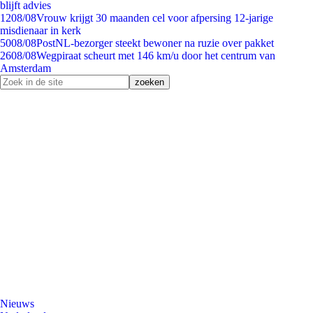
blijft advies
12
08/08
Vrouw krijgt 30 maanden cel voor afpersing 12-jarige
misdienaar in kerk
50
08/08
PostNL-bezorger steekt bewoner na ruzie over pakket
26
08/08
Wegpiraat scheurt met 146 km/u door het centrum van
Amsterdam
Nieuws