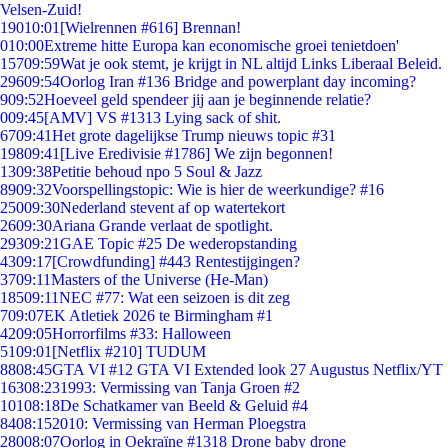
Velsen-Zuid!
190
10:01
[Wielrennen #616] Brennan!
0
10:00
Extreme hitte Europa kan economische groei tenietdoen'
157
09:59
Wat je ook stemt, je krijgt in NL altijd Links Liberaal Beleid.
296
09:54
Oorlog Iran #136 Bridge and powerplant day incoming?
9
09:52
Hoeveel geld spendeer jij aan je beginnende relatie?
0
09:45
[AMV] VS #1313 Lying sack of shit.
67
09:41
Het grote dagelijkse Trump nieuws topic #31
198
09:41
[Live Eredivisie #1786] We zijn begonnen!
13
09:38
Petitie behoud npo 5 Soul & Jazz
89
09:32
Voorspellingstopic: Wie is hier de weerkundige? #16
250
09:30
Nederland stevent af op watertekort
26
09:30
Ariana Grande verlaat de spotlight.
293
09:21
GAE Topic #25 De wederopstanding
43
09:17
[Crowdfunding] #443 Rentestijgingen?
37
09:11
Masters of the Universe (He-Man)
185
09:11
NEC #77: Wat een seizoen is dit zeg
7
09:07
EK Atletiek 2026 te Birmingham #1
42
09:05
Horrorfilms #33: Halloween
51
09:01
[Netflix #210] TUDUM
88
08:45
GTA VI #12 GTA VI Extended look 27 Augustus Netflix/YT
163
08:23
1993: Vermissing van Tanja Groen #2
101
08:18
De Schatkamer van Beeld & Geluid #4
84
08:15
2010: Vermissing van Herman Ploegstra
280
08:07
Oorlog in Oekraïne #1318 Drone baby drone