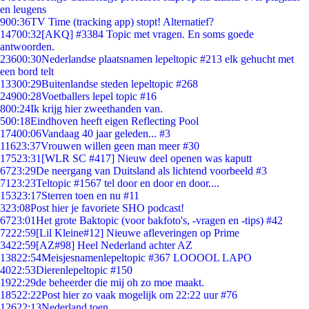
en leugens
9
00:36
TV Time (tracking app) stopt! Alternatief?
147
00:32
[AKQ] #3384 Topic met vragen. En soms goede
antwoorden.
236
00:30
Nederlandse plaatsnamen lepeltopic #213 elk gehucht met
een bord telt
133
00:29
Buitenlandse steden lepeltopic #268
249
00:28
Voetballers lepel topic #16
8
00:24
Ik krijg hier zweethanden van.
5
00:18
Eindhoven heeft eigen Reflecting Pool
174
00:06
Vandaag 40 jaar geleden... #3
116
23:37
Vrouwen willen geen man meer #30
175
23:31
[WLR SC #417] Nieuw deel openen was kaputt
67
23:29
De neergang van Duitsland als lichtend voorbeeld #3
71
23:23
Teltopic #1567 tel door en door en door....
153
23:17
Sterren toen en nu #11
3
23:08
Post hier je favoriete SHO podcast!
67
23:01
Het grote Baktopic (voor bakfoto's, -vragen en -tips) #42
72
22:59
[Lil Kleine#12] Nieuwe afleveringen op Prime
34
22:59
[AZ#98] Heel Nederland achter AZ
138
22:54
Meisjesnamenlepeltopic #367 LOOOOL LAPO
40
22:53
Dierenlepeltopic #150
19
22:29
de beheerder die mij oh zo moe maakt.
185
22:22
Post hier zo vaak mogelijk om 22:22 uur #76
126
22:13
Nederland toen