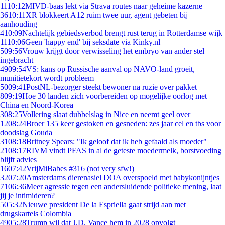
11
10:12
MIVD-baas lekt via Strava routes naar geheime kazerne
36
10:11
XR blokkeert A12 ruim twee uur, agent gebeten bij
aanhouding
4
10:09
Nachtelijk gebiedsverbod brengt rust terug in Rotterdamse wijk
11
10:06
Geen 'happy end' bij seksdate via Kinky.nl
5
09:56
Vrouw krijgt door verwisseling het embryo van ander stel
ingebracht
49
09:54
VS: kans op Russische aanval op NAVO-land groeit,
munitietekort wordt probleem
50
09:41
PostNL-bezorger steekt bewoner na ruzie over pakket
8
09:19
Hoe 30 landen zich voorbereiden op mogelijke oorlog met
China en Noord-Korea
3
08:25
Vollering slaat dubbelslag in Nice en neemt geel over
12
08:24
Broer 135 keer gestoken en gesneden: zes jaar cel en tbs voor
doodslag Gouda
31
08:18
Britney Spears: "Ik geloof dat ik heb gefaald als moeder"
21
08:17
RIVM vindt PFAS in al de geteste moedermelk, borstvoeding
blijft advies
16
07:42
VrijMiBabes #316 (not very sfw!)
32
07:20
Amsterdams dierenasiel DOA overspoeld met babykonijntjes
71
06:36
Meer agressie tegen een andersluidende politieke mening, laat
jij je intimideren?
5
05:32
Nieuwe president De la Espriella gaat strijd aan met
drugskartels Colombia
49
05:28
Trump wil dat J.D. Vance hem in 2028 opvolgt