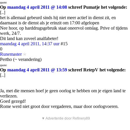
quote:
Op
maandag 4 april 2011 @ 14:08
schreef Pumatje het volgende:
[..]
het is allemaal gebeurd sinds hij niet meer actief in dienst zit, en
daarnaast is de dienst als je erinzit om 17:00 afgelopen
Nee hoor, op harddrugsgebruik staat oneervol ontslag. Prive of tijdens
werk, 24/7.
Dit land kan zoveel analfabeter!
maandag 4 april 2011, 14:37 uur
#15
0
Runemaster
Pertho (~ verandering)
quote:
Op
maandag 4 april 2011 @ 13:59
schreef RetepV het volgende:
[..]
Ja, met die mensen hoef je geen oorlog te hebben om je eigen land te
verliezen.
Goed gezegd!
Rome werd niet groot door vergaderen, maar door oorlogvoeren.
▼ Advertentie door Refinery89