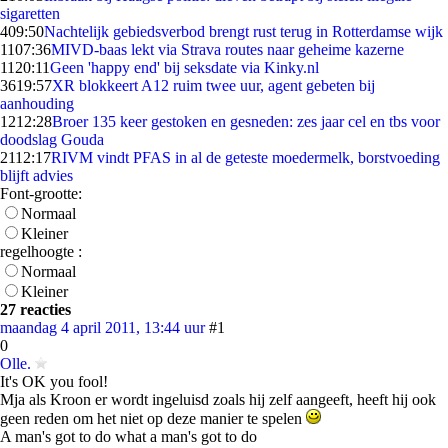
sigaretten
4
09:50
Nachtelijk gebiedsverbod brengt rust terug in Rotterdamse wijk
11
07:36
MIVD-baas lekt via Strava routes naar geheime kazerne
11
20:11
Geen 'happy end' bij seksdate via Kinky.nl
36
19:57
XR blokkeert A12 ruim twee uur, agent gebeten bij
aanhouding
12
12:28
Broer 135 keer gestoken en gesneden: zes jaar cel en tbs voor
doodslag Gouda
21
12:17
RIVM vindt PFAS in al de geteste moedermelk, borstvoeding
blijft advies
Font-grootte:
Normaal
Kleiner
regelhoogte :
Normaal
Kleiner
27 reacties
maandag 4 april 2011, 13:44 uur
#1
0
Olle.
It's OK you fool!
Mja als Kroon er wordt ingeluisd zoals hij zelf aangeeft, heeft hij ook
geen reden om het niet op deze manier te spelen
A man's got to do what a man's got to do