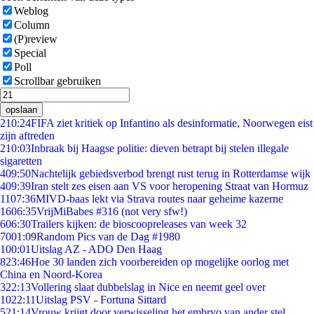
Weblog
Column
(P)review
Special
Poll
Scrollbar gebruiken
opslaan
2
10:24
FIFA ziet kritiek op Infantino als desinformatie, Noorwegen eist
zijn aftreden
2
10:03
Inbraak bij Haagse politie: dieven betrapt bij stelen illegale
sigaretten
4
09:50
Nachtelijk gebiedsverbod brengt rust terug in Rotterdamse wijk
4
09:39
Iran stelt zes eisen aan VS voor heropening Straat van Hormuz
11
07:36
MIVD-baas lekt via Strava routes naar geheime kazerne
16
06:35
VrijMiBabes #316 (not very sfw!)
6
06:30
Trailers kijken: de bioscoopreleases van week 32
70
01:09
Random Pics van de Dag #1980
1
00:01
Uitslag AZ - ADO Den Haag
8
23:46
Hoe 30 landen zich voorbereiden op mogelijke oorlog met
China en Noord-Korea
3
22:13
Vollering slaat dubbelslag in Nice en neemt geel over
10
22:11
Uitslag PSV - Fortuna Sittard
5
21:14
Vrouw krijgt door verwisseling het embryo van ander stel