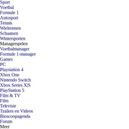
Sport
Voetbal
Formule 1
Autosport
Tennis
Wielrennen
Schaatsen
Wintersporten
Managerspelen
Voetbalmanager
Formule 1-manager
Games
PC
Playstation 4
Xbox One
Nintendo Switch
Xbox Series X|S
PlayStation 5
Film & TV
Film
Televisie
Trailers en Videos
Bioscoopagenda
Forum
Meer