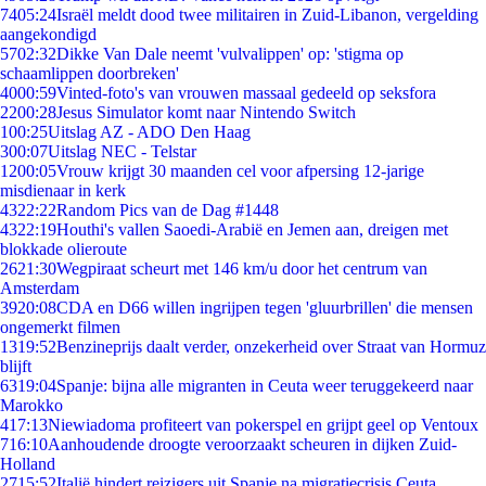
74
05:24
Israël meldt dood twee militairen in Zuid-Libanon, vergelding
aangekondigd
57
02:32
Dikke Van Dale neemt 'vulvalippen' op: 'stigma op
schaamlippen doorbreken'
40
00:59
Vinted-foto's van vrouwen massaal gedeeld op seksfora
22
00:28
Jesus Simulator komt naar Nintendo Switch
1
00:25
Uitslag AZ - ADO Den Haag
3
00:07
Uitslag NEC - Telstar
12
00:05
Vrouw krijgt 30 maanden cel voor afpersing 12-jarige
misdienaar in kerk
43
22:22
Random Pics van de Dag #1448
43
22:19
Houthi's vallen Saoedi-Arabië en Jemen aan, dreigen met
blokkade olieroute
26
21:30
Wegpiraat scheurt met 146 km/u door het centrum van
Amsterdam
39
20:08
CDA en D66 willen ingrijpen tegen 'gluurbrillen' die mensen
ongemerkt filmen
13
19:52
Benzineprijs daalt verder, onzekerheid over Straat van Hormuz
blijft
63
19:04
Spanje: bijna alle migranten in Ceuta weer teruggekeerd naar
Marokko
4
17:13
Niewiadoma profiteert van pokerspel en grijpt geel op Ventoux
7
16:10
Aanhoudende droogte veroorzaakt scheuren in dijken Zuid-
Holland
27
15:52
Italië hindert reizigers uit Spanje na migratiecrisis Ceuta