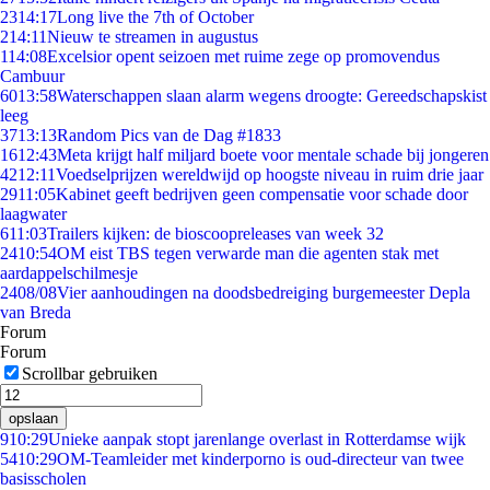
23
14:17
Long live the 7th of October
2
14:11
Nieuw te streamen in augustus
1
14:08
Excelsior opent seizoen met ruime zege op promovendus
Cambuur
60
13:58
Waterschappen slaan alarm wegens droogte: Gereedschapskist
leeg
37
13:13
Random Pics van de Dag #1833
16
12:43
Meta krijgt half miljard boete voor mentale schade bij jongeren
42
12:11
Voedselprijzen wereldwijd op hoogste niveau in ruim drie jaar
29
11:05
Kabinet geeft bedrijven geen compensatie voor schade door
laagwater
6
11:03
Trailers kijken: de bioscoopreleases van week 32
24
10:54
OM eist TBS tegen verwarde man die agenten stak met
aardappelschilmesje
24
08/08
Vier aanhoudingen na doodsbedreiging burgemeester Depla
van Breda
Forum
Forum
Scrollbar gebruiken
opslaan
9
10:29
Unieke aanpak stopt jarenlange overlast in Rotterdamse wijk
54
10:29
OM-Teamleider met kinderporno is oud-directeur van twee
basisscholen