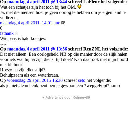
Op
maandag 4 april 2011 @ 13:44
schreef LaFleur het volgende:
Wat een schatjes zijn het toch bij het OM.
Ja, met die mensen hoef je geen oorlog te hebben om je eigen land te
verliezen.
maandag 4 april 2011, 14:01 uur
#8
0
fathank
Wie baas is bakt koekjes.
quote:
Op
maandag 4 april 2011 @ 13:56
schreef ReuZNL het volgende:
Dat niet alleen. Een oorlogsheld NB op die manier door de slijk halen
voor iets wat hij na zijn dienst-tijd doet? Kan daar ook met mijn hoofd
niet bij hoor!
Hoezo na zijn diensttijd?
Behulpzaam als een waterkraan.
Op
woensdag 29 april 2015 16:30
schreef
seto
het volgende:
als je niet #teamhenk bent ben je gewoon een *weggeFopt*homo
▼ Advertentie door Refinery89