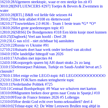
162
10:28
Algemeen steektopic, waar er een steekje los zit #3
30
10:28
[INFLUENCERS #297] Toetjes & Bevers & Zwemmen in
water
203
10:28
[RTL] B&B vol liefde 6de seizoen #4
39
10:27
Het hele alfabet #108 en 4letterwoord
182
10:27
Touwtrekken 2.0 #636 - Team 1 beste team *G* *O*
136
10:26
Het grote goedemorgen topic #3
128
10:26
[SBS6] De Bondgenoten #318 Een klein kusje moet kunnen
4
10:25
[Dagboek] Veel aan hoofd - Deel 28
2
10:23
LG nas n1t1 - niet zichtbaar bij aansluiten
252
10:22
Russia vs Ukraine #91
127
10:21
Huisarts doet haar werk onder invloed van alcohol
104
10:19
De landelijke hittegolf van 2026
114
10:17
Afvallen met injecties #4
124
10:16
Koopzegels sparen bij AH duurt straks 2x zo lang
33
10:15
Defensiepact Pakistan, Turkije en Saudi-Arabië bevat art.5
clausule?
278
10:13
Het enige echte LEGO-topic #45 LEGOOOOOOOOOOO
232
10:12
Het FOK!kers maken teringherrie topic
92
10:11
Nederlandse Politiek #725
5
10:11
Centraal Bordspeltopic #9 Waar we schuiven met karton
183
10:09
Migranten breken door grens naar Ceuta in Spanje,l #10
202
10:09
Tour de France femmes 2026 #5 Lollergps
123
10:05
Hoe denkt God echt over homo-seksualiteit? deel 4
106
10:02
Telstar-topic #2: De Witte Leeuwen Brullen nog altijd in