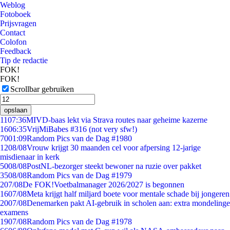
Weblog
Fotoboek
Prijsvragen
Contact
Colofon
Feedback
Tip de redactie
FOK!
FOK!
Scrollbar gebruiken
opslaan
11
07:36
MIVD-baas lekt via Strava routes naar geheime kazerne
16
06:35
VrijMiBabes #316 (not very sfw!)
70
01:09
Random Pics van de Dag #1980
12
08/08
Vrouw krijgt 30 maanden cel voor afpersing 12-jarige
misdienaar in kerk
50
08/08
PostNL-bezorger steekt bewoner na ruzie over pakket
35
08/08
Random Pics van de Dag #1979
2
07/08
De FOK!Voetbalmanager 2026/2027 is begonnen
16
07/08
Meta krijgt half miljard boete voor mentale schade bij jongeren
20
07/08
Denemarken pakt AI-gebruik in scholen aan: extra mondelinge
examens
19
07/08
Random Pics van de Dag #1978