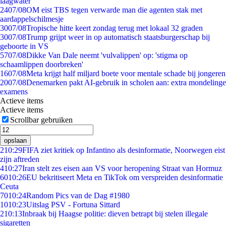
laagwater
24
07/08
OM eist TBS tegen verwarde man die agenten stak met
aardappelschilmesje
30
07/08
Tropische hitte keert zondag terug met lokaal 32 graden
30
07/08
Trump grijpt weer in op automatisch staatsburgerschap bij
geboorte in VS
57
07/08
Dikke Van Dale neemt 'vulvalippen' op: 'stigma op
schaamlippen doorbreken'
16
07/08
Meta krijgt half miljard boete voor mentale schade bij jongeren
20
07/08
Denemarken pakt AI-gebruik in scholen aan: extra mondelinge
examens
Actieve items
Actieve items
Scrollbar gebruiken
opslaan
2
10:29
FIFA ziet kritiek op Infantino als desinformatie, Noorwegen eist
zijn aftreden
4
10:27
Iran stelt zes eisen aan VS voor heropening Straat van Hormuz
60
10:26
EU bekritiseert Meta en TikTok om verspreiden desinformatie
Ceuta
70
10:24
Random Pics van de Dag #1980
10
10:23
Uitslag PSV - Fortuna Sittard
2
10:13
Inbraak bij Haagse politie: dieven betrapt bij stelen illegale
sigaretten