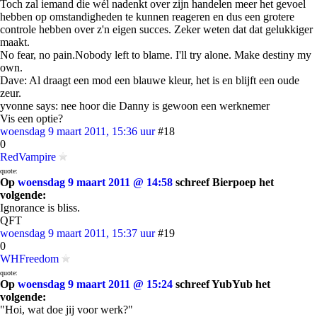
Toch zal iemand die wél nadenkt over zijn handelen meer het gevoel
hebben op omstandigheden te kunnen reageren en dus een grotere
controle hebben over z'n eigen succes. Zeker weten dat dat gelukkiger
maakt.
No fear, no pain.Nobody left to blame. I'll try alone. Make destiny my
own.
Dave: Al draagt een mod een blauwe kleur, het is en blijft een oude
zeur.
yvonne says: nee hoor die Danny is gewoon een werknemer
Vis een optie?
woensdag 9 maart 2011, 15:36 uur
#18
0
RedVampire
quote:
Op
woensdag 9 maart 2011 @ 14:58
schreef Bierpoep het
volgende:
Ignorance is bliss.
QFT
woensdag 9 maart 2011, 15:37 uur
#19
0
WHFreedom
quote:
Op
woensdag 9 maart 2011 @ 15:24
schreef YubYub het
volgende:
"Hoi, wat doe jij voor werk?"