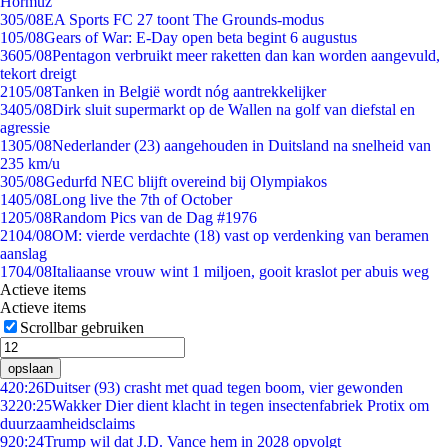
Hormuz
3
05/08
EA Sports FC 27 toont The Grounds-modus
1
05/08
Gears of War: E-Day open beta begint 6 augustus
36
05/08
Pentagon verbruikt meer raketten dan kan worden aangevuld,
tekort dreigt
21
05/08
Tanken in België wordt nóg aantrekkelijker
34
05/08
Dirk sluit supermarkt op de Wallen na golf van diefstal en
agressie
13
05/08
Nederlander (23) aangehouden in Duitsland na snelheid van
235 km/u
3
05/08
Gedurfd NEC blijft overeind bij Olympiakos
14
05/08
Long live the 7th of October
12
05/08
Random Pics van de Dag #1976
21
04/08
OM: vierde verdachte (18) vast op verdenking van beramen
aanslag
17
04/08
Italiaanse vrouw wint 1 miljoen, gooit kraslot per abuis weg
Actieve items
Actieve items
Scrollbar gebruiken
opslaan
4
20:26
Duitser (93) crasht met quad tegen boom, vier gewonden
32
20:25
Wakker Dier dient klacht in tegen insectenfabriek Protix om
duurzaamheidsclaims
9
20:24
Trump wil dat J.D. Vance hem in 2028 opvolgt