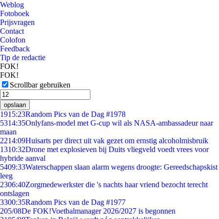
Weblog
Fotoboek
Prijsvragen
Contact
Colofon
Feedback
Tip de redactie
FOK!
FOK!
Scrollbar gebruiken
opslaan
19
15:23
Random Pics van de Dag #1978
53
14:35
Onlyfans-model met G-cup wil als NASA-ambassadeur naar
maan
22
14:09
Huisarts per direct uit vak gezet om ernstig alcoholmisbruik
13
10:32
Drone met explosieven bij Duits vliegveld voedt vrees voor
hybride aanval
54
09:33
Waterschappen slaan alarm wegens droogte: Gereedschapskist
leeg
23
06:40
Zorgmedewerkster die 's nachts haar vriend bezocht terecht
ontslagen
33
00:35
Random Pics van de Dag #1977
2
05/08
De FOK!Voetbalmanager 2026/2027 is begonnen