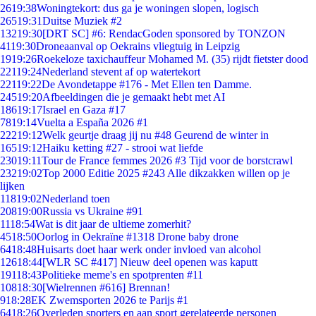
26
19:38
Woningtekort: dus ga je woningen slopen, logisch
265
19:31
Duitse Muziek #2
132
19:30
[DRT SC] #6: RendacGoden sponsored by TONZON
41
19:30
Droneaanval op Oekrains vliegtuig in Leipzig
19
19:26
Roekeloze taxichauffeur Mohamed M. (35) rijdt fietster dood
221
19:24
Nederland stevent af op watertekort
221
19:22
De Avondetappe #176 - Met Ellen ten Damme.
245
19:20
Afbeeldingen die je gemaakt hebt met AI
186
19:17
Israel en Gaza #17
78
19:14
Vuelta a España 2026 #1
222
19:12
Welk geurtje draag jij nu #48 Geurend de winter in
165
19:12
Haiku ketting #27 - strooi wat liefde
230
19:11
Tour de France femmes 2026 #3 Tijd voor de borstcrawl
232
19:02
Top 2000 Editie 2025 #243 Alle dikzakken willen op je
lijken
118
19:02
Nederland toen
208
19:00
Russia vs Ukraine #91
11
18:54
Wat is dit jaar de ultieme zomerhit?
45
18:50
Oorlog in Oekraïne #1318 Drone baby drone
64
18:48
Huisarts doet haar werk onder invloed van alcohol
126
18:44
[WLR SC #417] Nieuw deel openen was kaputt
191
18:43
Politieke meme's en spotprenten #11
108
18:30
[Wielrennen #616] Brennan!
9
18:28
EK Zwemsporten 2026 te Parijs #1
64
18:26
Overleden sporters en aan sport gerelateerde personen