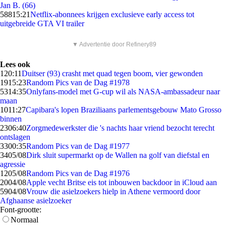
Jan B. (66)
588
15:21
Netflix-abonnees krijgen exclusieve early access tot
uitgebreide GTA VI trailer
▼ Advertentie door Refinery89
Lees ook
1
20:11
Duitser (93) crasht met quad tegen boom, vier gewonden
19
15:23
Random Pics van de Dag #1978
53
14:35
Onlyfans-model met G-cup wil als NASA-ambassadeur naar
maan
10
11:27
Capibara's lopen Braziliaans parlementsgebouw Mato Grosso
binnen
23
06:40
Zorgmedewerkster die 's nachts haar vriend bezocht terecht
ontslagen
33
00:35
Random Pics van de Dag #1977
34
05/08
Dirk sluit supermarkt op de Wallen na golf van diefstal en
agressie
12
05/08
Random Pics van de Dag #1976
20
04/08
Apple vecht Britse eis tot inbouwen backdoor in iCloud aan
59
04/08
Vrouw die asielzoekers hielp in Athene vermoord door
Afghaanse asielzoeker
Font-grootte:
Normaal