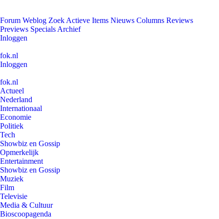
Forum
Weblog
Zoek
Actieve Items
Nieuws
Columns
Reviews
Previews
Specials
Archief
Inloggen
fok.nl
Inloggen
fok.nl
Actueel
Nederland
Internationaal
Economie
Politiek
Tech
Showbiz en Gossip
Opmerkelijk
Entertainment
Showbiz en Gossip
Muziek
Film
Televisie
Media & Cultuur
Bioscoopagenda