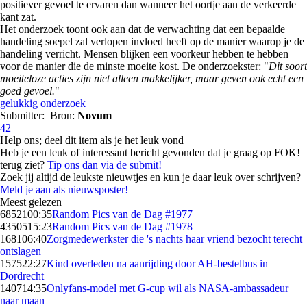
positiever gevoel te ervaren dan wanneer het oortje aan de verkeerde
kant zat.
Het onderzoek toont ook aan dat de verwachting dat een bepaalde
handeling soepel zal verlopen invloed heeft op de manier waarop je de
handeling verricht. Mensen blijken een voorkeur hebben te hebben
voor de manier die de minste moeite kost. De onderzoekster: "
Dit soort
moeiteloze acties zijn niet alleen makkelijker, maar geven ook echt een
goed gevoel.
"
gelukkig
onderzoek
Submitter:
Bron:
Novum
42
Help ons; deel dit item als je het leuk vond
Heb je een leuk of interessant bericht gevonden dat je graag op FOK!
terug ziet?
Tip ons dan via de submit!
Zoek jij altijd de leukste nieuwtjes en kun je daar leuk over schrijven?
Meld je aan als nieuwsposter!
Meest gelezen
68521
00:35
Random Pics van de Dag #1977
43505
15:23
Random Pics van de Dag #1978
1681
06:40
Zorgmedewerkster die 's nachts haar vriend bezocht terecht
ontslagen
1575
22:27
Kind overleden na aanrijding door AH-bestelbus in
Dordrecht
1407
14:35
Onlyfans-model met G-cup wil als NASA-ambassadeur
naar maan