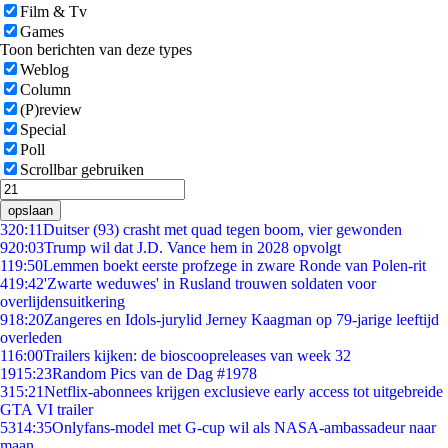
Film & Tv
Games
Toon berichten van deze types
Weblog
Column
(P)review
Special
Poll
Scrollbar gebruiken
opslaan
3
20:11
Duitser (93) crasht met quad tegen boom, vier gewonden
9
20:03
Trump wil dat J.D. Vance hem in 2028 opvolgt
1
19:50
Lemmen boekt eerste profzege in zware Ronde van Polen-rit
4
19:42
'Zwarte weduwes' in Rusland trouwen soldaten voor
overlijdensuitkering
9
18:20
Zangeres en Idols-jurylid Jerney Kaagman op 79-jarige leeftijd
overleden
1
16:00
Trailers kijken: de bioscoopreleases van week 32
19
15:23
Random Pics van de Dag #1978
3
15:21
Netflix-abonnees krijgen exclusieve early access tot uitgebreide
GTA VI trailer
53
14:35
Onlyfans-model met G-cup wil als NASA-ambassadeur naar
maan