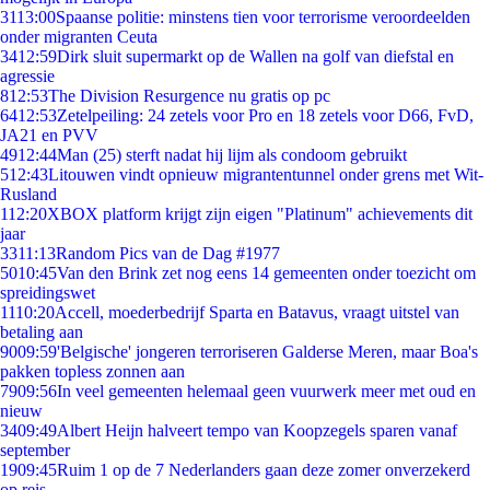
31
13:00
Spaanse politie: minstens tien voor terrorisme veroordeelden
onder migranten Ceuta
34
12:59
Dirk sluit supermarkt op de Wallen na golf van diefstal en
agressie
8
12:53
The Division Resurgence nu gratis op pc
64
12:53
Zetelpeiling: 24 zetels voor Pro en 18 zetels voor D66, FvD,
JA21 en PVV
49
12:44
Man (25) sterft nadat hij lijm als condoom gebruikt
5
12:43
Litouwen vindt opnieuw migrantentunnel onder grens met Wit-
Rusland
1
12:20
XBOX platform krijgt zijn eigen "Platinum" achievements dit
jaar
33
11:13
Random Pics van de Dag #1977
50
10:45
Van den Brink zet nog eens 14 gemeenten onder toezicht om
spreidingswet
11
10:20
Accell, moederbedrijf Sparta en Batavus, vraagt uitstel van
betaling aan
90
09:59
'Belgische' jongeren terroriseren Galderse Meren, maar Boa's
pakken topless zonnen aan
79
09:56
In veel gemeenten helemaal geen vuurwerk meer met oud en
nieuw
34
09:49
Albert Heijn halveert tempo van Koopzegels sparen vanaf
september
19
09:45
Ruim 1 op de 7 Nederlanders gaan deze zomer onverzekerd
op reis