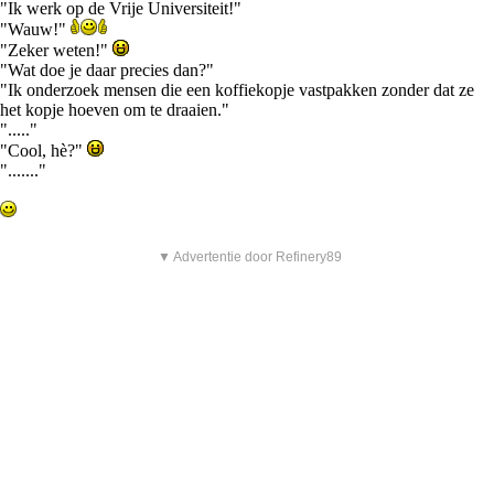
"Ik werk op de Vrije Universiteit!"
"Wauw!"
"Zeker weten!"
"Wat doe je daar precies dan?"
"Ik onderzoek mensen die een koffiekopje vastpakken zonder dat ze
het kopje hoeven om te draaien."
"....."
"Cool, hè?"
"......."
▼ Advertentie door Refinery89