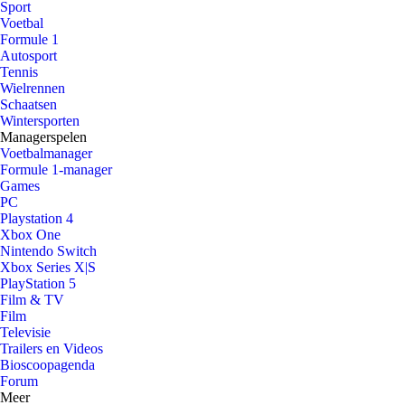
Sport
Voetbal
Formule 1
Autosport
Tennis
Wielrennen
Schaatsen
Wintersporten
Managerspelen
Voetbalmanager
Formule 1-manager
Games
PC
Playstation 4
Xbox One
Nintendo Switch
Xbox Series X|S
PlayStation 5
Film & TV
Film
Televisie
Trailers en Videos
Bioscoopagenda
Forum
Meer