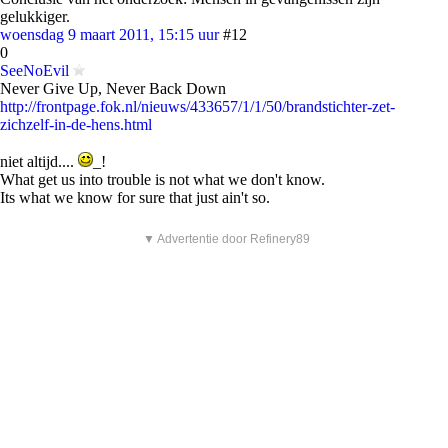
gelukkiger.
woensdag 9 maart 2011, 15:15 uur
#12
0
SeeNoEvil
Never Give Up, Never Back Down
http://frontpage.fok.nl/nieuws/433657/1/1/50/brandstichter-zet-
zichzelf-in-de-hens.html
niet altijd....
_!
What get us into trouble is not what we don't know.
Its what we know for sure that just ain't so.
▼ Advertentie door Refinery89