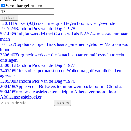
Scrollbar gebruiken
opslaan
1
20:11
Duitser (93) crasht met quad tegen boom, vier gewonden
19
15:23
Random Pics van de Dag #1978
53
14:35
Onlyfans-model met G-cup wil als NASA-ambassadeur naar
maan
10
11:27
Capibara's lopen Braziliaans parlementsgebouw Mato Grosso
binnen
23
06:40
Zorgmedewerkster die 's nachts haar vriend bezocht terecht
ontslagen
33
00:35
Random Pics van de Dag #1977
34
05/08
Dirk sluit supermarkt op de Wallen na golf van diefstal en
agressie
12
05/08
Random Pics van de Dag #1976
20
04/08
Apple vecht Britse eis tot inbouwen backdoor in iCloud aan
59
04/08
Vrouw die asielzoekers hielp in Athene vermoord door
Afghaanse asielzoeker