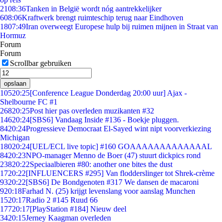
21
08:36
Tanken in België wordt nóg aantrekkelijker
6
08:06
Kraftwerk brengt ruimteschip terug naar Eindhoven
18
07:49
Iran overweegt Europese hulp bij ruimen mijnen in Straat van
Hormuz
Forum
Forum
Scrollbar gebruiken
opslaan
105
20:25
[Conference League Donderdag 20:00 uur] Ajax -
Shelbourne FC #1
268
20:25
Post hier pas overleden muzikanten #32
146
20:24
[SBS6] Vandaag Inside #136 - Boekje pluggen.
84
20:24
Progressieve Democraat El-Sayed wint nipt voorverkiezing
Michigan
180
20:24
[UEL/ECL live topic] #160 GOAAAAAAAAAAAAAL
84
20:23
NPO-manager Menno de Boer (47) stuurt dickpics rond
238
20:22
Speciaalbieren #80: another one bites the dust
17
20:22
[INFLUENCERS #295] Van flodderslinger tot Shrek-crème
93
20:22
[SBS6] De Bondgenoten #317 We dansen de macaroni
9
20:18
Farhad N. (25) krijgt levenslang voor aanslag Munchen
15
20:17
Radio 2 #145 Ruud 66
177
20:17
[PlayStation #184] Nieuw deel
34
20:15
Jerney Kaagman overleden