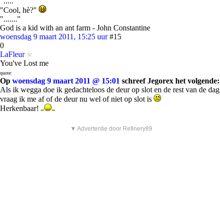
"....."
"Cool, hè?"
"......."
God is a kid with an ant farm - John Constantine
woensdag 9 maart 2011, 15:25 uur
#15
0
LaFleur
You've Lost me
quote:
Op
woensdag 9 maart 2011 @ 15:01
schreef Jegorex het volgende:
Als ik wegga doe ik gedachteloos de deur op slot en de rest van de dag
vraag ik me af of de deur nu wel of niet op slot is
Herkenbaar!
▼ Advertentie door Refinery89