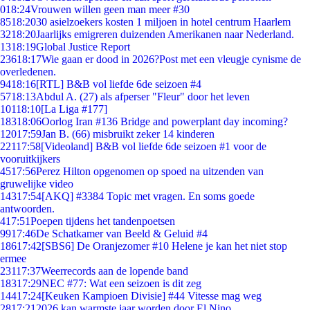
0
18:24
Vrouwen willen geen man meer #30
85
18:20
30 asielzoekers kosten 1 miljoen in hotel centrum Haarlem
32
18:20
Jaarlijks emigreren duizenden Amerikanen naar Nederland.
13
18:19
Global Justice Report
236
18:17
Wie gaan er dood in 2026?Post met een vleugje cynisme de
overledenen.
94
18:16
[RTL] B&B vol liefde 6de seizoen #4
57
18:13
Abdul A. (27) als afperser "Fleur" door het leven
101
18:10
[La Liga #177]
183
18:06
Oorlog Iran #136 Bridge and powerplant day incoming?
120
17:59
Jan B. (66) misbruikt zeker 14 kinderen
221
17:58
[Videoland] B&B vol liefde 6de seizoen #1 voor de
vooruitkijkers
45
17:56
Perez Hilton opgenomen op spoed na uitzenden van
gruwelijke video
143
17:54
[AKQ] #3384 Topic met vragen. En soms goede
antwoorden.
4
17:51
Poepen tijdens het tandenpoetsen
99
17:46
De Schatkamer van Beeld & Geluid #4
186
17:42
[SBS6] De Oranjezomer #10 Helene je kan het niet stop
ermee
231
17:37
Weerrecords aan de lopende band
183
17:29
NEC #77: Wat een seizoen is dit zeg
144
17:24
[Keuken Kampioen Divisie] #44 Vitesse mag weg
28
17:21
2026 kan warmste jaar worden door El Nino