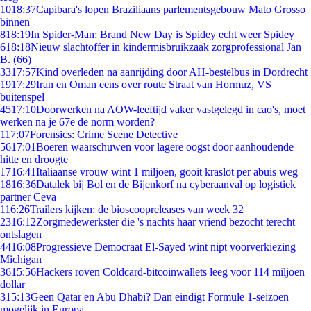
10
18:37
Capibara's lopen Braziliaans parlementsgebouw Mato Grosso
binnen
8
18:19
In Spider-Man: Brand New Day is Spidey echt weer Spidey
6
18:18
Nieuw slachtoffer in kindermisbruikzaak zorgprofessional Jan
B. (66)
33
17:57
Kind overleden na aanrijding door AH-bestelbus in Dordrecht
19
17:29
Iran en Oman eens over route Straat van Hormuz, VS
buitenspel
45
17:10
Doorwerken na AOW-leeftijd vaker vastgelegd in cao's, moet
werken na je 67e de norm worden?
1
17:07
Forensics: Crime Scene Detective
56
17:01
Boeren waarschuwen voor lagere oogst door aanhoudende
hitte en droogte
17
16:41
Italiaanse vrouw wint 1 miljoen, gooit kraslot per abuis weg
18
16:36
Datalek bij Bol en de Bijenkorf na cyberaanval op logistiek
partner Ceva
1
16:26
Trailers kijken: de bioscoopreleases van week 32
23
16:12
Zorgmedewerkster die 's nachts haar vriend bezocht terecht
ontslagen
44
16:08
Progressieve Democraat El-Sayed wint nipt voorverkiezing
Michigan
36
15:56
Hackers roven Coldcard-bitcoinwallets leeg voor 114 miljoen
dollar
3
15:13
Geen Qatar en Abu Dhabi? Dan eindigt Formule 1-seizoen
mogelijk in Europa