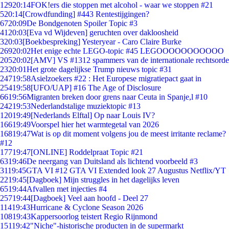
129
20:14
FOK!ers die stoppen met alcohol - waar we stoppen #21
5
20:14
[Crowdfunding] #443 Rentestijgingen?
67
20:09
De Bondgenoten Spoiler Topic #3
41
20:03
[Eva vd Wijdeven] geruchten over dakloosheid
3
20:03
[Boekbespreking] Yesteryear - Caro Claire Burke
269
20:02
Het enige echte LEGO-topic #45 LEGOOOOOOOOOOO
205
20:02
[AMV] VS #1312 spammers van de internationale rechtsorde
23
20:01
Het grote dagelijkse Trump nieuws topic #31
247
19:58
Asielzoekers #22 : Het Europese migratiepact gaat in
254
19:58
[UFO/UAP] #16 The Age of Disclosure
66
19:56
Migranten breken door grens naar Ceuta in Spanje,l #10
242
19:53
Nederlandstalige muziektopic #13
120
19:49
[Nederlands Elftal] Op naar Louis IV?
166
19:49
Voorspel hier het warmtegetal van 2026
168
19:47
Wat is op dit moment volgens jou de meest irritante reclame?
#12
177
19:47
[ONLINE] Roddelpraat Topic #21
63
19:46
De neergang van Duitsland als lichtend voorbeeld #3
31
19:45
GTA VI #12 GTA VI Extended look 27 Augustus Netflix/YT
22
19:45
[Dagboek] Mijn struggles in het dagelijks leven
65
19:44
Afvallen met injecties #4
257
19:44
[Dagboek] Veel aan hoofd - Deel 27
114
19:43
Hurricane & Cyclone Season 2026
108
19:43
Kappersoorlog teistert Regio Rijnmond
151
19:42
"Niche"-historische producten in de supermarkt