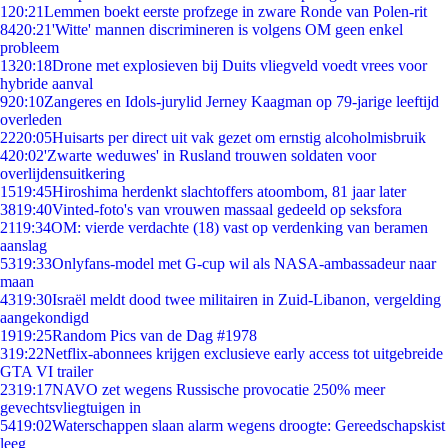
1
20:21
Lemmen boekt eerste profzege in zware Ronde van Polen-rit
84
20:21
'Witte' mannen discrimineren is volgens OM geen enkel
probleem
13
20:18
Drone met explosieven bij Duits vliegveld voedt vrees voor
hybride aanval
9
20:10
Zangeres en Idols-jurylid Jerney Kaagman op 79-jarige leeftijd
overleden
22
20:05
Huisarts per direct uit vak gezet om ernstig alcoholmisbruik
4
20:02
'Zwarte weduwes' in Rusland trouwen soldaten voor
overlijdensuitkering
15
19:45
Hiroshima herdenkt slachtoffers atoombom, 81 jaar later
38
19:40
Vinted-foto's van vrouwen massaal gedeeld op seksfora
21
19:34
OM: vierde verdachte (18) vast op verdenking van beramen
aanslag
53
19:33
Onlyfans-model met G-cup wil als NASA-ambassadeur naar
maan
43
19:30
Israël meldt dood twee militairen in Zuid-Libanon, vergelding
aangekondigd
19
19:25
Random Pics van de Dag #1978
3
19:22
Netflix-abonnees krijgen exclusieve early access tot uitgebreide
GTA VI trailer
23
19:17
NAVO zet wegens Russische provocatie 250% meer
gevechtsvliegtuigen in
54
19:02
Waterschappen slaan alarm wegens droogte: Gereedschapskist
leeg