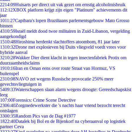
22
14:09
Huisarts per direct uit vak gezet om ernstig alcoholmisbruik
1
12:12
XBOX platform krijgt zijn eigen "Platinum" achievements dit
jaar
10
11:27
Capibara's lopen Braziliaans parlementsgebouw Mato Grosso
binnen
43
10:59
Israël meldt dood twee militairen in Zuid-Libanon, vergelding
aangekondigd
15
10:48
Hiroshima herdenkt slachtoffers atoombom, 81 jaar later
13
10:32
Drone met explosieven bij Duits vliegveld voedt vrees voor
hybride aanval
32
10:28
Wakker Dier dient klacht in tegen insectenfabriek Protix om
duurzaamheidsclaims
19
10:16
Iran en Oman eens over route Straat van Hormuz, VS
buitenspel
23
10:08
NAVO zet wegens Russische provocatie 250% meer
gevechtsvliegtuigen in
54
09:33
Waterschappen slaan alarm wegens droogte: Gereedschapskist
leeg
1
07:00
Forensics: Crime Scene Detective
23
06:40
Zorgmedewerkster die 's nachts haar vriend bezocht terecht
ontslagen
33
00:35
Random Pics van de Dag #1977
18
22:40
Datalek bij Bol en de Bijenkorf na cyberaanval op logistiek
partner Ceva
33
22:27
Kind overleden na aanrijding door AH-bestelbus in Dordrecht