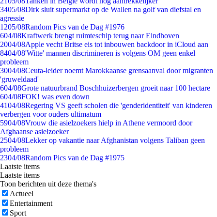
21
05/08
Tanken in België wordt nóg aantrekkelijker
34
05/08
Dirk sluit supermarkt op de Wallen na golf van diefstal en
agressie
12
05/08
Random Pics van de Dag #1976
6
04/08
Kraftwerk brengt ruimteschip terug naar Eindhoven
20
04/08
Apple vecht Britse eis tot inbouwen backdoor in iCloud aan
84
04/08
'Witte' mannen discrimineren is volgens OM geen enkel
probleem
30
04/08
Ceuta-leider noemt Marokkaanse grensaanval door migranten
'gruweldaad'
6
04/08
Grote natuurbrand Boschhuizerbergen groeit naar 100 hectare
6
04/08
FOK! was even down
41
04/08
Regering VS geeft scholen die 'genderidentiteit' van kinderen
verbergen voor ouders ultimatum
59
04/08
Vrouw die asielzoekers hielp in Athene vermoord door
Afghaanse asielzoeker
25
04/08
Lekker op vakantie naar Afghanistan volgens Taliban geen
probleem
23
04/08
Random Pics van de Dag #1975
Laatste items
Laatste items
Toon berichten uit deze thema's
Actueel
Entertainment
Sport