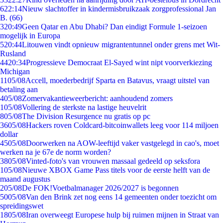
6
22:14
Nieuw slachtoffer in kindermisbruikzaak zorgprofessional Jan
B. (66)
3
20:49
Geen Qatar en Abu Dhabi? Dan eindigt Formule 1-seizoen
mogelijk in Europa
5
20:44
Litouwen vindt opnieuw migrantentunnel onder grens met Wit-
Rusland
44
20:34
Progressieve Democraat El-Sayed wint nipt voorverkiezing
Michigan
11
05/08
Accell, moederbedrijf Sparta en Batavus, vraagt uitstel van
betaling aan
4
05/08
Zomervakantieweerbericht: aanhoudend zomers
1
05/08
Vollering de sterkste na lastige heuvelrit
8
05/08
The Division Resurgence nu gratis op pc
36
05/08
Hackers roven Coldcard-bitcoinwallets leeg voor 114 miljoen
dollar
45
05/08
Doorwerken na AOW-leeftijd vaker vastgelegd in cao's, moet
werken na je 67e de norm worden?
38
05/08
Vinted-foto's van vrouwen massaal gedeeld op seksfora
1
05/08
Nieuwe XBOX Game Pass titels voor de eerste helft van de
maand augustus
2
05/08
De FOK!Voetbalmanager 2026/2027 is begonnen
50
05/08
Van den Brink zet nog eens 14 gemeenten onder toezicht om
spreidingswet
18
05/08
Iran overweegt Europese hulp bij ruimen mijnen in Straat van