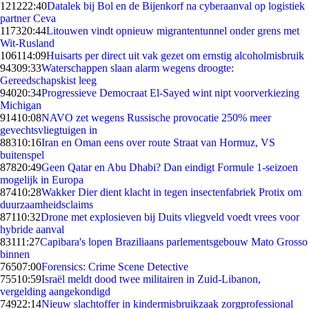
1212
22:40
Datalek bij Bol en de Bijenkorf na cyberaanval op logistiek
partner Ceva
1173
20:44
Litouwen vindt opnieuw migrantentunnel onder grens met
Wit-Rusland
1061
14:09
Huisarts per direct uit vak gezet om ernstig alcoholmisbruik
943
09:33
Waterschappen slaan alarm wegens droogte:
Gereedschapskist leeg
940
20:34
Progressieve Democraat El-Sayed wint nipt voorverkiezing
Michigan
914
10:08
NAVO zet wegens Russische provocatie 250% meer
gevechtsvliegtuigen in
883
10:16
Iran en Oman eens over route Straat van Hormuz, VS
buitenspel
878
20:49
Geen Qatar en Abu Dhabi? Dan eindigt Formule 1-seizoen
mogelijk in Europa
874
10:28
Wakker Dier dient klacht in tegen insectenfabriek Protix om
duurzaamheidsclaims
871
10:32
Drone met explosieven bij Duits vliegveld voedt vrees voor
hybride aanval
831
11:27
Capibara's lopen Braziliaans parlementsgebouw Mato Grosso
binnen
765
07:00
Forensics: Crime Scene Detective
755
10:59
Israël meldt dood twee militairen in Zuid-Libanon,
vergelding aangekondigd
749
22:14
Nieuw slachtoffer in kindermisbruikzaak zorgprofessional