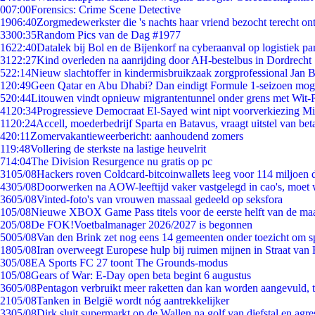
0
07:00
Forensics: Crime Scene Detective
19
06:40
Zorgmedewerkster die 's nachts haar vriend bezocht terecht on
33
00:35
Random Pics van de Dag #1977
16
22:40
Datalek bij Bol en de Bijenkorf na cyberaanval op logistiek pa
31
22:27
Kind overleden na aanrijding door AH-bestelbus in Dordrecht
5
22:14
Nieuw slachtoffer in kindermisbruikzaak zorgprofessional Jan B
1
20:49
Geen Qatar en Abu Dhabi? Dan eindigt Formule 1-seizoen moge
5
20:44
Litouwen vindt opnieuw migrantentunnel onder grens met Wit-
41
20:34
Progressieve Democraat El-Sayed wint nipt voorverkiezing M
11
20:24
Accell, moederbedrijf Sparta en Batavus, vraagt uitstel van bet
4
20:11
Zomervakantieweerbericht: aanhoudend zomers
1
19:48
Vollering de sterkste na lastige heuvelrit
7
14:04
The Division Resurgence nu gratis op pc
31
05/08
Hackers roven Coldcard-bitcoinwallets leeg voor 114 miljoen d
43
05/08
Doorwerken na AOW-leeftijd vaker vastgelegd in cao's, moet
36
05/08
Vinted-foto's van vrouwen massaal gedeeld op seksfora
1
05/08
Nieuwe XBOX Game Pass titels voor de eerste helft van de ma
2
05/08
De FOK!Voetbalmanager 2026/2027 is begonnen
50
05/08
Van den Brink zet nog eens 14 gemeenten onder toezicht om s
18
05/08
Iran overweegt Europese hulp bij ruimen mijnen in Straat va
3
05/08
EA Sports FC 27 toont The Grounds-modus
1
05/08
Gears of War: E-Day open beta begint 6 augustus
36
05/08
Pentagon verbruikt meer raketten dan kan worden aangevuld, t
21
05/08
Tanken in België wordt nóg aantrekkelijker
33
05/08
Dirk sluit supermarkt op de Wallen na golf van diefstal en agre