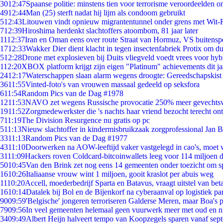
30
12:47
Spaanse politie: minstens tien voor terrorisme veroordeelden 
49
12:44
Man (25) sterft nadat hij lijm als condoom gebruikt
5
12:43
Litouwen vindt opnieuw migrantentunnel onder grens met Wit-
7
12:39
Hiroshima herdenkt slachtoffers atoombom, 81 jaar later
11
12:37
Iran en Oman eens over route Straat van Hormuz, VS buitensp
17
12:33
Wakker Dier dient klacht in tegen insectenfabriek Protix om 
5
12:28
Drone met explosieven bij Duits vliegveld voedt vrees voor hyb
1
12:20
XBOX platform krijgt zijn eigen "Platinum" achievements dit ja
24
12:17
Waterschappen slaan alarm wegens droogte: Gereedschapskist
36
11:55
Vinted-foto's van vrouwen massaal gedeeld op seksfora
6
11:54
Random Pics van de Dag #1978
12
11:53
NAVO zet wegens Russische provocatie 250% meer gevechtsvl
19
11:52
Zorgmedewerkster die 's nachts haar vriend bezocht terecht on
7
11:19
The Division Resurgence nu gratis op pc
5
11:13
Nieuw slachtoffer in kindermisbruikzaak zorgprofessional Jan B
33
11:13
Random Pics van de Dag #1977
43
11:10
Doorwerken na AOW-leeftijd vaker vastgelegd in cao's, moet
31
11:09
Hackers roven Coldcard-bitcoinwallets leeg voor 114 miljoen d
50
10:45
Van den Brink zet nog eens 14 gemeenten onder toezicht om s
16
10:26
Italiaanse vrouw wint 1 miljoen, gooit kraslot per abuis weg
11
10:20
Accell, moederbedrijf Sparta en Batavus, vraagt uitstel van bet
16
10:14
Datalek bij Bol en de Bijenkorf na cyberaanval op logistiek pa
90
09:59
'Belgische' jongeren terroriseren Galderse Meren, maar Boa's 
79
09:56
In veel gemeenten helemaal geen vuurwerk meer met oud en 
34
09:49
Albert Heijn halveert tempo van Koopzegels sparen vanaf sep