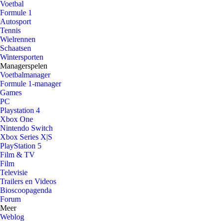
Voetbal
Formule 1
Autosport
Tennis
Wielrennen
Schaatsen
Wintersporten
Managerspelen
Voetbalmanager
Formule 1-manager
Games
PC
Playstation 4
Xbox One
Nintendo Switch
Xbox Series X|S
PlayStation 5
Film & TV
Film
Televisie
Trailers en Videos
Bioscoopagenda
Forum
Meer
Weblog