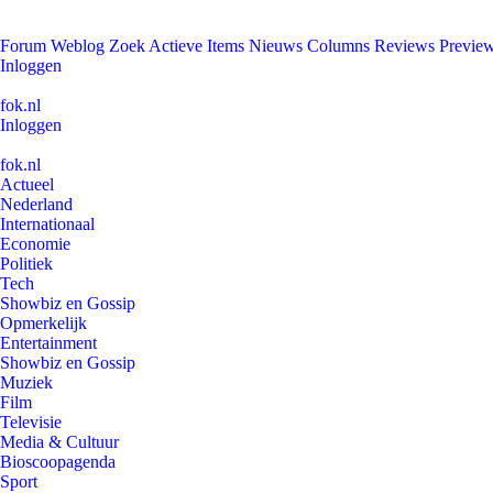
Forum
Weblog
Zoek
Actieve Items
Nieuws
Columns
Reviews
Previe
Inloggen
fok.nl
Inloggen
fok.nl
Actueel
Nederland
Internationaal
Economie
Politiek
Tech
Showbiz en Gossip
Opmerkelijk
Entertainment
Showbiz en Gossip
Muziek
Film
Televisie
Media & Cultuur
Bioscoopagenda
Sport