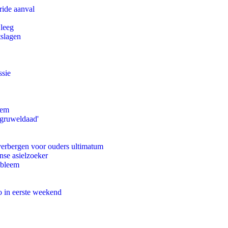
ride aanval
 leeg
tslagen
ssie
eem
'gruweldaad'
 verbergen voor ouders ultimatum
nse asielzoeker
obleem
o in eerste weekend