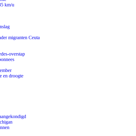
235 km/u
nslag
onder migranten Ceuta
edes-overstap
abonnees
tember
e en droogte
g aangekondigd
ichigan
innen