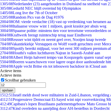
13
05/08
Nederlander (23) aangehouden in Duitsland na snelheid van 
3
05/08
Gedurfd NEC blijft overeind bij Olympiakos
14
05/08
Long live the 7th of October
12
05/08
Random Pics van de Dag #1976
20
04/08
OM: vierde verdachte (18) vast op verdenking van beramen aa
16
04/08
Italiaanse vrouw wint 1 miljoen, gooit kraslot per abuis weg
30
04/08
Spaanse politie: minstens tien voor terrorisme veroordeelden 
6
04/08
Kraftwerk brengt ruimteschip terug naar Eindhoven
1
04/08
Reusser wint tijdrit en neemt geel over, Nooijen knap tweede
7
04/08
Vakantiekiekje Verstappen en Wolff voedt geruchten over Merc
18
04/08
Spotify bereikt mijlpaal, voor het eerst 300 miljoen premium-
27
04/08
Houthi's vallen luchthaven Najran in Saoedi-Arabië aan
34
04/08
Albert Heijn halveert tempo van Koopzegels sparen vanaf sep
55
04/08
Boeren waarschuwen voor lagere oogst door aanhoudende hitt
20
04/08
Apple vecht Britse eis tot inbouwen backdoor in iCloud aan
Actieve items
Actieve items
Scrollbar gebruiken
opslaan
15
12:51
Israël meldt dood twee militairen in Zuid-Libanon, vergeldin
41
12:51
Progressieve Democraat El-Sayed wint nipt voorverkiezing M
4
12:49
Capibara's lopen Braziliaans parlementsgebouw Mato Grosso b
31
12:47
Kind overleden na aanrijding door AH-bestelbus in Dordrecht