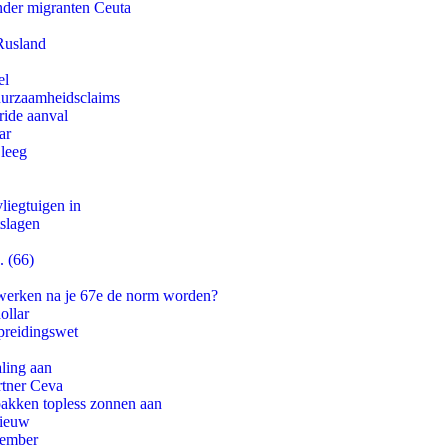
onder migranten Ceuta
Rusland
el
duurzaamheidsclaims
ride aanval
ar
 leeg
iegtuigen in
tslagen
. (66)
 werken na je 67e de norm worden?
ollar
preidingswet
aling aan
rtner Ceva
pakken topless zonnen aan
nieuw
tember