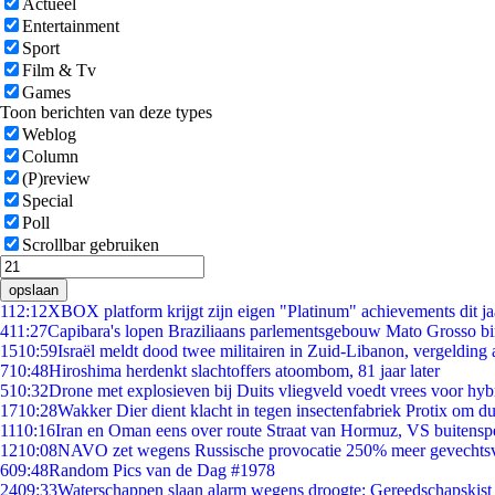
Actueel
Entertainment
Sport
Film & Tv
Games
Toon berichten van deze types
Weblog
Column
(P)review
Special
Poll
Scrollbar gebruiken
opslaan
1
12:12
XBOX platform krijgt zijn eigen "Platinum" achievements dit ja
4
11:27
Capibara's lopen Braziliaans parlementsgebouw Mato Grosso b
15
10:59
Israël meldt dood twee militairen in Zuid-Libanon, vergeldin
7
10:48
Hiroshima herdenkt slachtoffers atoombom, 81 jaar later
5
10:32
Drone met explosieven bij Duits vliegveld voedt vrees voor hyb
17
10:28
Wakker Dier dient klacht in tegen insectenfabriek Protix om 
11
10:16
Iran en Oman eens over route Straat van Hormuz, VS buitensp
12
10:08
NAVO zet wegens Russische provocatie 250% meer gevechtsvl
6
09:48
Random Pics van de Dag #1978
24
09:33
Waterschappen slaan alarm wegens droogte: Gereedschapskist