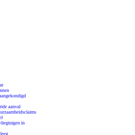
ar
innen
g aangekondigd
ride aanval
duurzaamheidsclaims
el
iegtuigen in
 leeg