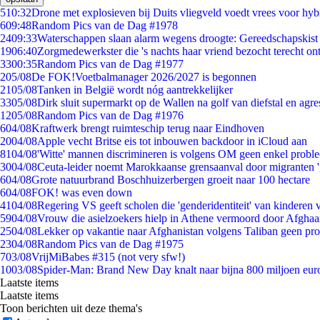
5
10:32
Drone met explosieven bij Duits vliegveld voedt vrees voor hyb
6
09:48
Random Pics van de Dag #1978
24
09:33
Waterschappen slaan alarm wegens droogte: Gereedschapskist
19
06:40
Zorgmedewerkster die 's nachts haar vriend bezocht terecht on
33
00:35
Random Pics van de Dag #1977
2
05/08
De FOK!Voetbalmanager 2026/2027 is begonnen
21
05/08
Tanken in België wordt nóg aantrekkelijker
33
05/08
Dirk sluit supermarkt op de Wallen na golf van diefstal en agre
12
05/08
Random Pics van de Dag #1976
6
04/08
Kraftwerk brengt ruimteschip terug naar Eindhoven
20
04/08
Apple vecht Britse eis tot inbouwen backdoor in iCloud aan
81
04/08
'Witte' mannen discrimineren is volgens OM geen enkel probl
30
04/08
Ceuta-leider noemt Marokkaanse grensaanval door migranten 
6
04/08
Grote natuurbrand Boschhuizerbergen groeit naar 100 hectare
6
04/08
FOK! was even down
41
04/08
Regering VS geeft scholen die 'genderidentiteit' van kinderen
59
04/08
Vrouw die asielzoekers hielp in Athene vermoord door Afghaa
25
04/08
Lekker op vakantie naar Afghanistan volgens Taliban geen pr
23
04/08
Random Pics van de Dag #1975
7
03/08
VrijMiBabes #315 (not very sfw!)
10
03/08
Spider-Man: Brand New Day knalt naar bijna 800 miljoen eur
Laatste items
Laatste items
Toon berichten uit deze thema's