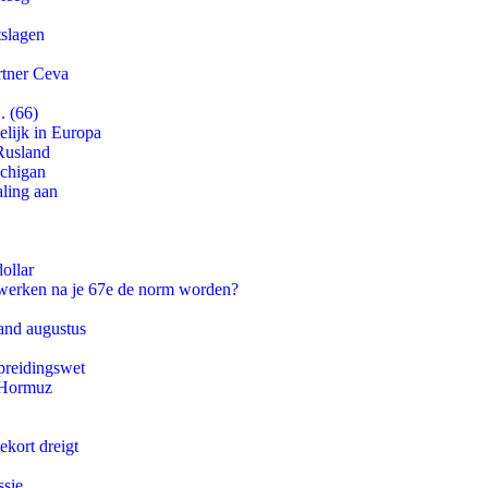
tslagen
rtner Ceva
. (66)
lijk in Europa
Rusland
ichigan
aling aan
ollar
 werken na je 67e de norm worden?
and augustus
preidingswet
n Hormuz
ekort dreigt
ssie