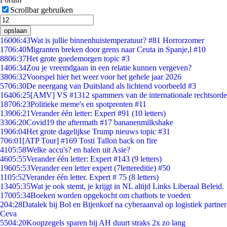
Scrollbar gebruiken
opslaan
160
06:43
Wat is jullie binnenhuistemperatuur? #81 Horrorzomer
17
06:40
Migranten breken door grens naar Ceuta in Spanje,l #10
88
06:37
Het grote goedemorgen topic #3
14
06:34
Zou je vreemdgaan in een relatie kunnen vergeven?
38
06:32
Voorspel hier het weer voor het gehele jaar 2026
57
06:30
De neergang van Duitsland als lichtend voorbeeld #3
164
06:25
[AMV] VS #1312 spammers van de internationale rechtsorde
187
06:23
Politieke meme's en spotprenten #11
139
06:21
Verander één letter: Expert #91 (10 letters)
33
06:20
Covid19 the aftermath #17 bananenmilkshake
19
06:04
Het grote dagelijkse Trump nieuws topic #31
7
06:01
[ATP Tour] #169 Tosti Tallon back on fire
41
05:58
Welke accu's? en halen uit Asie?
46
05:55
Verander één letter: Expert #143 (9 letters)
196
05:53
Verander een letter expert (7lettereditie) #50
11
05:52
Verander één letter. Expert # 75 (8 letters)
134
05:35
Wat je ook stemt, je krijgt in NL altijd Links Liberaal Beleid.
170
05:34
Boeken worden opgekocht om chatbots te voeden
2
04:28
Datalek bij Bol en Bijenkorf na cyberaanval op logistiek partner
Ceva
55
04:20
Koopzegels sparen bij AH duurt straks 2x zo lang