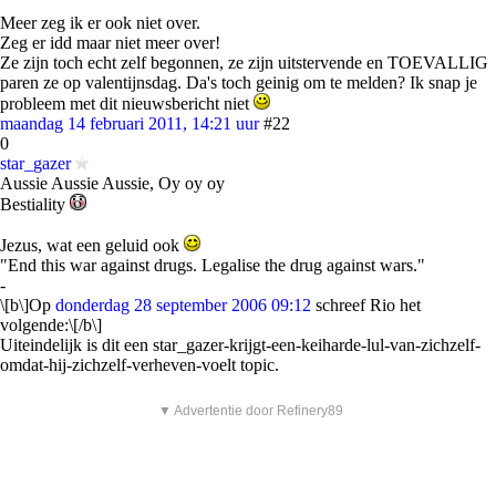
Meer zeg ik er ook niet over.
Zeg er idd maar niet meer over!
Ze zijn toch echt zelf begonnen, ze zijn uitstervende en TOEVALLIG
paren ze op valentijnsdag. Da's toch geinig om te melden? Ik snap je
probleem met dit nieuwsbericht niet
maandag 14 februari 2011, 14:21 uur
#22
0
star_gazer
Aussie Aussie Aussie, Oy oy oy
Bestiality
Jezus, wat een geluid ook
"End this war against drugs. Legalise the drug against wars."
-
\[b\]Op
donderdag 28 september 2006 09:12
schreef Rio het
volgende:\[/b\]
Uiteindelijk is dit een star_gazer-krijgt-een-keiharde-lul-van-zichzelf-
omdat-hij-zichzelf-verheven-voelt topic.
▼ Advertentie door Refinery89