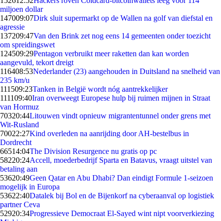
1526
12:52
Hackers roven Coldcard-bitcoinwallets leeg voor 114
miljoen dollar
1470
09:07
Dirk sluit supermarkt op de Wallen na golf van diefstal en
agressie
1372
09:47
Van den Brink zet nog eens 14 gemeenten onder toezicht
om spreidingswet
1245
09:29
Pentagon verbruikt meer raketten dan kan worden
aangevuld, tekort dreigt
1164
08:53
Nederlander (23) aangehouden in Duitsland na snelheid van
235 km/u
1115
09:23
Tanken in België wordt nóg aantrekkelijker
1111
09:40
Iran overweegt Europese hulp bij ruimen mijnen in Straat
van Hormuz
703
20:44
Litouwen vindt opnieuw migrantentunnel onder grens met
Wit-Rusland
700
22:27
Kind overleden na aanrijding door AH-bestelbus in
Dordrecht
665
14:04
The Division Resurgence nu gratis op pc
582
20:24
Accell, moederbedrijf Sparta en Batavus, vraagt uitstel van
betaling aan
536
20:49
Geen Qatar en Abu Dhabi? Dan eindigt Formule 1-seizoen
mogelijk in Europa
536
22:40
Datalek bij Bol en de Bijenkorf na cyberaanval op logistiek
partner Ceva
529
20:34
Progressieve Democraat El-Sayed wint nipt voorverkiezing