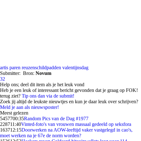
artis
paren
reuzenschildpadden
valentijnsdag
Submitter:
Bron:
Novum
32
Help ons; deel dit item als je het leuk vond
Heb je een leuk of interessant bericht gevonden dat je graag op FOK!
terug ziet?
Tip ons dan via de submit!
Zoek jij altijd de leukste nieuwtjes en kun je daar leuk over schrijven?
Meld je aan als nieuwsposter!
Meest gelezen
54577
00:35
Random Pics van de Dag #1977
2287
11:40
Vinted-foto's van vrouwen massaal gedeeld op seksfora
1637
12:15
Doorwerken na AOW-leeftijd vaker vastgelegd in cao's,
moet werken na je 67e de norm worden?