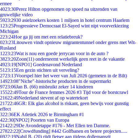
ermee
40
23:30
Perez Hilton opgenomen op spoed na uitzenden van
gruwelijke video
59
23:29
30 asielzoekers kosten 1 miljoen in hotel centrum Haarlem
1
23:25
Progressieve Democraat El-Sayed wint nipt voorverkiezing
Michigan
2
23:24
Hoe ga jij om met een relatiebreuk?
0
23:23
Litouwen vindt opnieuw migrantentunnel onder grens met Wit-
Rusland
12
23:23
Wat is nou een goede jerrycan voor in de auto ?
38
23:20
Zoon(11) onderneemt werkelijk geen reet in de vakantie
49
23:19
[NPO1] Goedenavond Nederland
51
23:15
Een gezin stichten uit verveling?
27
23:13
Voorspel hier het weer van Juli 2026 (gemeten in de Bilt)
149
23:08
"Niche"-historische producten in de supermarkt
97
23:06
Jan B. (66) misbruikt zeker 14 kinderen
155
22:49
Tour de France femmes 2026 #3 Tijd voor de borstcrawl
216
22:49
Nederland stevent af op watertekort
217
22:46
GR: Elk glas alcohol is riskant, geen bewijs voor gunstig
effect
3
22:36
EK Atletiek 2026 te Birmingham #1
4
22:30
[NPO2] Poorten van Europa
214
22:29
De Avondetappe #176 - Met Ellen ten Damme.
278
22:22
[Crowdfunding] #442 Golfbanen en betere projecten.....
69
22:19
Nabil B. (20) rijdt fietser aan tijdens dollemansrit