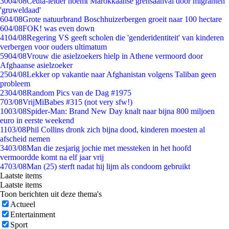
30
04/08
Ceuta-leider noemt Marokkaanse grensaanval door migranten
'gruweldaad'
6
04/08
Grote natuurbrand Boschhuizerbergen groeit naar 100 hectare
6
04/08
FOK! was even down
41
04/08
Regering VS geeft scholen die 'genderidentiteit' van kinderen
verbergen voor ouders ultimatum
59
04/08
Vrouw die asielzoekers hielp in Athene vermoord door
Afghaanse asielzoeker
25
04/08
Lekker op vakantie naar Afghanistan volgens Taliban geen
probleem
23
04/08
Random Pics van de Dag #1975
7
03/08
VrijMiBabes #315 (not very sfw!)
10
03/08
Spider-Man: Brand New Day knalt naar bijna 800 miljoen
euro in eerste weekend
11
03/08
Phil Collins dronk zich bijna dood, kinderen moesten al
afscheid nemen
34
03/08
Man die zesjarig jochie met messteken in het hoofd
vermoordde komt na elf jaar vrij
47
03/08
Man (25) sterft nadat hij lijm als condoom gebruikt
Laatste items
Laatste items
Toon berichten uit deze thema's
Actueel
Entertainment
Sport