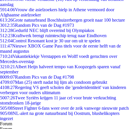
aanslag
59
14:06
Vrouw die asielzoekers hielp in Athene vermoord door
Afghaanse asielzoeker
6
13:26
Grote natuurbrand Boschhuizerbergen groeit naar 100 hectare
30
12:35
Random Pics van de Dag #1973
3
12:28
Gedurfd NEC blijft overeind bij Olympiakos
5
12:23
Kraftwerk brengt ruimteschip terug naar Eindhoven
5
12:04
Control Resonant kost je 30 uur om uit te spelen
1
11:47
Nieuwe XBOX Game Pass titels voor de eerste helft van de
maand augustus
7
10:24
Vakantiekiekje Verstappen en Wolff voedt geruchten over
Mercedes-overstap
32
10:21
Albert Heijn halveert tempo van Koopzegels sparen vanaf
september
80
09:07
Random Pics van de Dag #1798
47
09:07
Man (25) sterft nadat hij lijm als condoom gebruikt
41
08:27
Regering VS geeft scholen die 'genderidentiteit' van kinderen
verbergen voor ouders ultimatum
50
07:26
Twee Syriërs krijgen 11 jaar cel voor brute verkrachting
stomdronken 18-jarige
5
05/08
Street Fighter 6-fans weer over de zeik vanwege nieuwste patch
9
05/08
NL-alert na grote natuurbrand bij Oostrum, blushelikopters
ingezet
Forum
Forum