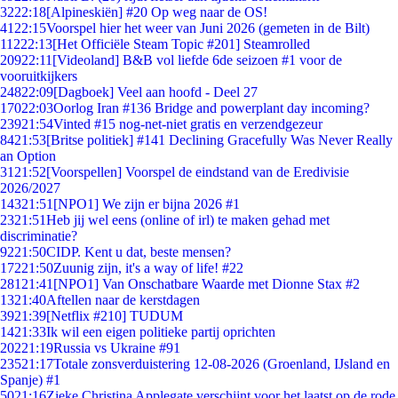
32
22:18
[Alpineskiën] #20 Op weg naar de OS!
41
22:15
Voorspel hier het weer van Juni 2026 (gemeten in de Bilt)
112
22:13
[Het Officiële Steam Topic #201] Steamrolled
209
22:11
[Videoland] B&B vol liefde 6de seizoen #1 voor de
vooruitkijkers
248
22:09
[Dagboek] Veel aan hoofd - Deel 27
170
22:03
Oorlog Iran #136 Bridge and powerplant day incoming?
239
21:54
Vinted #15 nog-net-niet gratis en verzendgezeur
84
21:53
[Britse politiek] #141 Declining Gracefully Was Never Really
an Option
31
21:52
[Voorspellen] Voorspel de eindstand van de Eredivisie
2026/2027
143
21:51
[NPO1] We zijn er bijna 2026 #1
23
21:51
Heb jij wel eens (online of irl) te maken gehad met
discriminatie?
92
21:50
CIDP. Kent u dat, beste mensen?
172
21:50
Zuunig zijn, it's a way of life! #22
281
21:41
[NPO1] Van Onschatbare Waarde met Dionne Stax #2
13
21:40
Aftellen naar de kerstdagen
39
21:39
[Netflix #210] TUDUM
14
21:33
Ik wil een eigen politieke partij oprichten
202
21:19
Russia vs Ukraine #91
235
21:17
Totale zonsverduistering 12-08-2026 (Groenland, IJsland en
Spanje) #1
50
21:16
Zieke Christina Applegate verschijnt voor het laatst op de rode