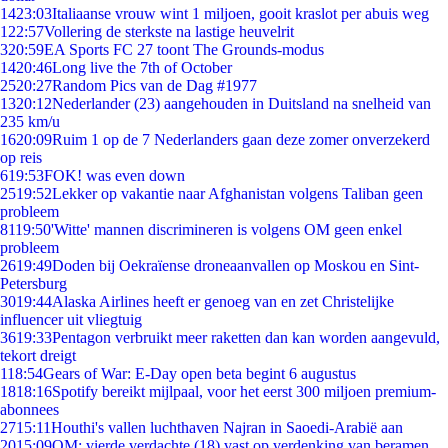
14
23:03
Italiaanse vrouw wint 1 miljoen, gooit kraslot per abuis weg
1
22:57
Vollering de sterkste na lastige heuvelrit
3
20:59
EA Sports FC 27 toont The Grounds-modus
14
20:46
Long live the 7th of October
25
20:27
Random Pics van de Dag #1977
13
20:12
Nederlander (23) aangehouden in Duitsland na snelheid van
235 km/u
16
20:09
Ruim 1 op de 7 Nederlanders gaan deze zomer onverzekerd
op reis
6
19:53
FOK! was even down
25
19:52
Lekker op vakantie naar Afghanistan volgens Taliban geen
probleem
81
19:50
'Witte' mannen discrimineren is volgens OM geen enkel
probleem
26
19:49
Doden bij Oekraïense droneaanvallen op Moskou en Sint-
Petersburg
30
19:44
Alaska Airlines heeft er genoeg van en zet Christelijke
influencer uit vliegtuig
36
19:33
Pentagon verbruikt meer raketten dan kan worden aangevuld,
tekort dreigt
1
18:54
Gears of War: E-Day open beta begint 6 augustus
18
18:16
Spotify bereikt mijlpaal, voor het eerst 300 miljoen premium-
abonnees
27
15:11
Houthi's vallen luchthaven Najran in Saoedi-Arabië aan
20
15:09
OM: vierde verdachte (18) vast op verdenking van beramen