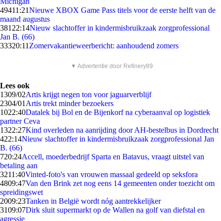
Michigan
494
11:21
Nieuwe XBOX Game Pass titels voor de eerste helft van de
maand augustus
381
22:14
Nieuw slachtoffer in kindermisbruikzaak zorgprofessional
Jan B. (66)
333
20:11
Zomervakantieweerbericht: aanhoudend zomers
▼ Advertentie door Refinery89
Lees ook
13
09/02
Artis krijgt negen ton voor jaguarverblijf
23
04/01
Artis trekt minder bezoekers
10
22:40
Datalek bij Bol en de Bijenkorf na cyberaanval op logistiek
partner Ceva
13
22:27
Kind overleden na aanrijding door AH-bestelbus in Dordrecht
4
22:14
Nieuw slachtoffer in kindermisbruikzaak zorgprofessional Jan
B. (66)
7
20:24
Accell, moederbedrijf Sparta en Batavus, vraagt uitstel van
betaling aan
32
11:40
Vinted-foto's van vrouwen massaal gedeeld op seksfora
48
09:47
Van den Brink zet nog eens 14 gemeenten onder toezicht om
spreidingswet
20
09:23
Tanken in België wordt nóg aantrekkelijker
31
09:07
Dirk sluit supermarkt op de Wallen na golf van diefstal en
agressie