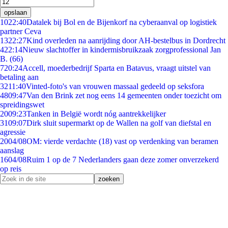
opslaan
10
22:40
Datalek bij Bol en de Bijenkorf na cyberaanval op logistiek
partner Ceva
13
22:27
Kind overleden na aanrijding door AH-bestelbus in Dordrecht
4
22:14
Nieuw slachtoffer in kindermisbruikzaak zorgprofessional Jan
B. (66)
7
20:24
Accell, moederbedrijf Sparta en Batavus, vraagt uitstel van
betaling aan
32
11:40
Vinted-foto's van vrouwen massaal gedeeld op seksfora
48
09:47
Van den Brink zet nog eens 14 gemeenten onder toezicht om
spreidingswet
20
09:23
Tanken in België wordt nóg aantrekkelijker
31
09:07
Dirk sluit supermarkt op de Wallen na golf van diefstal en
agressie
20
04/08
OM: vierde verdachte (18) vast op verdenking van beramen
aanslag
16
04/08
Ruim 1 op de 7 Nederlanders gaan deze zomer onverzekerd
op reis