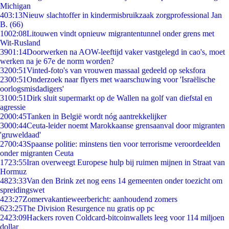
Michigan
4
03:13
Nieuw slachtoffer in kindermisbruikzaak zorgprofessional Jan
B. (66)
10
02:08
Litouwen vindt opnieuw migrantentunnel onder grens met
Wit-Rusland
39
01:14
Doorwerken na AOW-leeftijd vaker vastgelegd in cao's, moet
werken na je 67e de norm worden?
32
00:51
Vinted-foto's van vrouwen massaal gedeeld op seksfora
23
00:51
Onderzoek naar flyers met waarschuwing voor 'Israëlische
oorlogsmisdadigers'
31
00:51
Dirk sluit supermarkt op de Wallen na golf van diefstal en
agressie
20
00:45
Tanken in België wordt nóg aantrekkelijker
30
00:44
Ceuta-leider noemt Marokkaanse grensaanval door migranten
'gruweldaad'
27
00:43
Spaanse politie: minstens tien voor terrorisme veroordeelden
onder migranten Ceuta
17
23:55
Iran overweegt Europese hulp bij ruimen mijnen in Straat van
Hormuz
48
23:33
Van den Brink zet nog eens 14 gemeenten onder toezicht om
spreidingswet
4
23:27
Zomervakantieweerbericht: aanhoudend zomers
6
23:25
The Division Resurgence nu gratis op pc
24
23:09
Hackers roven Coldcard-bitcoinwallets leeg voor 114 miljoen
dollar