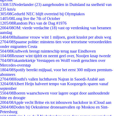
13
08:53
Nederlander (23) aangehouden in Duitsland na snelheid van
235 km/u
3
05/08
Gedurfd NEC blijft overeind bij Olympiakos
14
05/08
Long live the 7th of October
12
05/08
Random Pics van de Dag #1976
20
04/08
OM: vierde verdachte (18) vast op verdenking van beramen
aanslag
14
04/08
Italiaanse vrouw wint 1 miljoen, gooit kraslot per abuis weg
27
04/08
Spaanse politie: minstens tien voor terrorisme veroordeelden
onder migranten Ceuta
5
04/08
Kraftwerk brengt ruimteschip terug naar Eindhoven
1
04/08
Reusser wint tijdrit en neemt geel over, Nooijen knap tweede
7
04/08
Vakantiekiekje Verstappen en Wolff voedt geruchten over
Mercedes-overstap
18
04/08
Spotify bereikt mijlpaal, voor het eerst 300 miljoen premium-
abonnees
27
04/08
Houthi's vallen luchthaven Najran in Saoedi-Arabië aan
32
04/08
Albert Heijn halveert tempo van Koopzegels sparen vanaf
september
55
04/08
Boeren waarschuwen voor lagere oogst door aanhoudende
hitte en droogte
20
04/08
Apple vecht Britse eis tot inbouwen backdoor in iCloud aan
26
04/08
Doden bij Oekraïense droneaanvallen op Moskou en Sint-
Petersburg