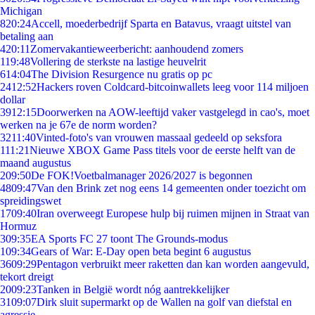
Michigan
8
20:24
Accell, moederbedrijf Sparta en Batavus, vraagt uitstel van
betaling aan
4
20:11
Zomervakantieweerbericht: aanhoudend zomers
1
19:48
Vollering de sterkste na lastige heuvelrit
6
14:04
The Division Resurgence nu gratis op pc
24
12:52
Hackers roven Coldcard-bitcoinwallets leeg voor 114 miljoen
dollar
39
12:15
Doorwerken na AOW-leeftijd vaker vastgelegd in cao's, moet
werken na je 67e de norm worden?
32
11:40
Vinted-foto's van vrouwen massaal gedeeld op seksfora
1
11:21
Nieuwe XBOX Game Pass titels voor de eerste helft van de
maand augustus
2
09:50
De FOK!Voetbalmanager 2026/2027 is begonnen
48
09:47
Van den Brink zet nog eens 14 gemeenten onder toezicht om
spreidingswet
17
09:40
Iran overweegt Europese hulp bij ruimen mijnen in Straat van
Hormuz
3
09:35
EA Sports FC 27 toont The Grounds-modus
1
09:34
Gears of War: E-Day open beta begint 6 augustus
36
09:29
Pentagon verbruikt meer raketten dan kan worden aangevuld,
tekort dreigt
20
09:23
Tanken in België wordt nóg aantrekkelijker
31
09:07
Dirk sluit supermarkt op de Wallen na golf van diefstal en
agressie