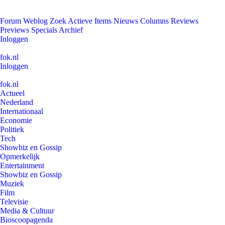
Forum
Weblog
Zoek
Actieve Items
Nieuws
Columns
Reviews
Previews
Specials
Archief
Inloggen
fok.nl
Inloggen
fok.nl
Actueel
Nederland
Internationaal
Economie
Politiek
Tech
Showbiz en Gossip
Opmerkelijk
Entertainment
Showbiz en Gossip
Muziek
Film
Televisie
Media & Cultuur
Bioscoopagenda