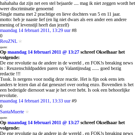
hahahaha dat zijn net een stel bejaarde .... mag ik niet zeggen wordt het
weer discriminatie genoemd
Single mama met 2 prachtige en lieve dochters van 5 en 11 jaar.
motto: heb je naaste lief (en lig niet dwars als een ander een andere
mening of levenstijl heeft dan jezelf)
maandag 14 februari 2011, 13:29 uur
#8
0
ReuZNL
quote:
Op
maandag 14 februari 2011 @ 13:27
schreef Okselhaar het
volgende:
De ene revolutie na de andere in de wereld , en FOK!s breaking news
is : Reuzenschildpadden paren op Valantijnsdag ...... goed bezig
redactie !!!
Tsssk. Is nergens voor nodig deze reactie. Het is fijn ook eens iets
anders te lezen dan al dat geneuzel over oorlog enzo. Bovendien is het
een bedreigde diersoort waar je het over hebt. Is ook een behoorlijke
revolutie.
maandag 14 februari 2011, 13:33 uur
#9
0
SantaMuerte
quote:
Op
maandag 14 februari 2011 @ 13:27
schreef Okselhaar het
volgende:
De ene revolutie na de andere in de wereld , en FOK!s breaking news