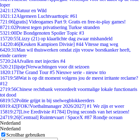
loper
24
21:12
Natuur en Wild
10
21:12
Algemeen Luchtvaarttopic #61
7
21:06
[gratis] Videogames Part 9: Gratis en free-to-play games!
87
21:02
Protest tegen privatisering Turkse stranden
53
21:00
De Bondgenoten Spoiler Topic #3
157
20:55
Lizzy (21) op klaarlichte dag zwaar mishandeld
142
20:46
[Keuken Kampioen Divisie] #44 Vitesse mag weg
64
20:31
Man wil thuiswerken omdat zijn vrouw borstkanker heeft,
einde carriere
57
20:24
Afvallen met injecties #4
5
20:21
[lijstje]Verwachtingen voor dit seizoen
18
20:17
The Grand Tour #5 Nieuwe serie - nieuw trio
167
19:58
Wat is op dit moment volgens jou de meest irritante reclame?
#12
27
19:56
Chinese rechtbank veroordeelt voormalige lokale functionaris
tot dood
68
19:52
Politie grijpt in bij snelwegblokkeerders
69
19:42
[FOK!Voetbalmanager 2026/2027] #1 We zijn er weer
158
19:27
[Live Eredivisie #1784] Dying seconds van het seizoen!
247
19:26
[Centraal] Ruimtevaart / SpaceX #87 Rondje oceaan
Nederland
Nederland
Scrollbar gebruiken