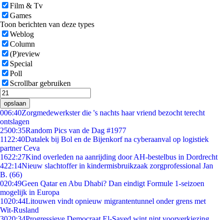
Film & Tv
Games
Toon berichten van deze types
Weblog
Column
(P)review
Special
Poll
Scrollbar gebruiken
opslaan
0
06:40
Zorgmedewerkster die 's nachts haar vriend bezocht terecht
ontslagen
25
00:35
Random Pics van de Dag #1977
11
22:40
Datalek bij Bol en de Bijenkorf na cyberaanval op logistiek
partner Ceva
16
22:27
Kind overleden na aanrijding door AH-bestelbus in Dordrecht
4
22:14
Nieuw slachtoffer in kindermisbruikzaak zorgprofessional Jan
B. (66)
0
20:49
Geen Qatar en Abu Dhabi? Dan eindigt Formule 1-seizoen
mogelijk in Europa
10
20:44
Litouwen vindt opnieuw migrantentunnel onder grens met
Wit-Rusland
30
20:34
Progressieve Democraat El-Sayed wint nipt voorverkiezing