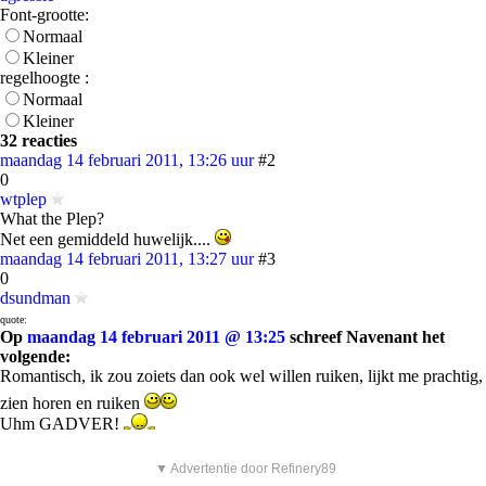
Font-grootte:
Normaal
Kleiner
regelhoogte :
Normaal
Kleiner
32 reacties
maandag 14 februari 2011, 13:26 uur
#2
0
wtplep
What the Plep?
Net een gemiddeld huwelijk....
maandag 14 februari 2011, 13:27 uur
#3
0
dsundman
quote:
Op
maandag 14 februari 2011 @ 13:25
schreef Navenant het
volgende:
Romantisch, ik zou zoiets dan ook wel willen ruiken, lijkt me prachtig,
zien horen en ruiken
Uhm GADVER!
▼ Advertentie door Refinery89