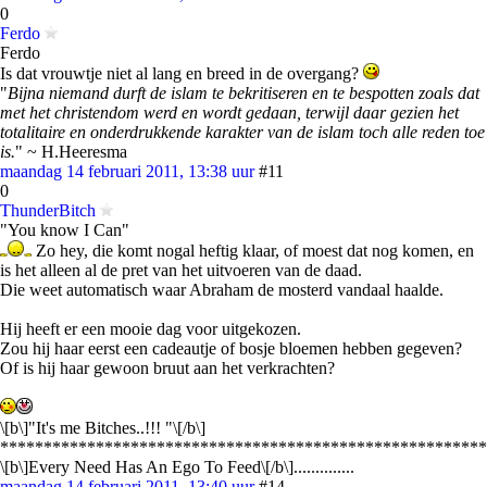
0
Ferdo
Ferdo
Is dat vrouwtje niet al lang en breed in de overgang?
"
Bijna niemand durft de islam te bekritiseren en te bespotten zoals dat
met het christendom werd en wordt gedaan, terwijl daar gezien het
totalitaire en onderdrukkende karakter van de islam toch alle reden toe
is.
" ~ H.Heeresma
maandag 14 februari 2011, 13:38 uur
#11
0
ThunderBitch
"You know I Can"
Zo hey, die komt nogal heftig klaar, of moest dat nog komen, en
is het alleen al de pret van het uitvoeren van de daad.
Die weet automatisch waar Abraham de mosterd vandaal haalde.
Hij heeft er een mooie dag voor uitgekozen.
Zou hij haar eerst een cadeautje of bosje bloemen hebben gegeven?
Of is hij haar gewoon bruut aan het verkrachten?
\[b\]"It's me Bitches..!!! "\[/b\]
********************************************************
\[b\]Every Need Has An Ego To Feed\[/b\]..............
maandag 14 februari 2011, 13:40 uur
#14