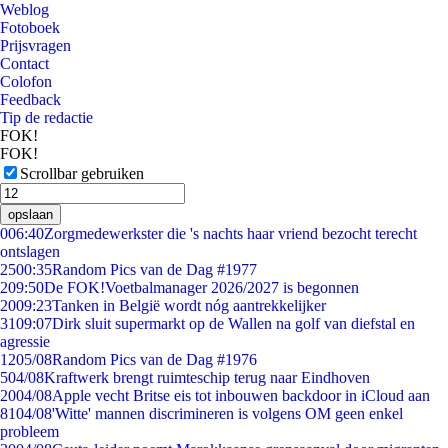
Weblog
Fotoboek
Prijsvragen
Contact
Colofon
Feedback
Tip de redactie
FOK!
FOK!
Scrollbar gebruiken
opslaan
0
06:40
Zorgmedewerkster die 's nachts haar vriend bezocht terecht
ontslagen
25
00:35
Random Pics van de Dag #1977
2
09:50
De FOK!Voetbalmanager 2026/2027 is begonnen
20
09:23
Tanken in België wordt nóg aantrekkelijker
31
09:07
Dirk sluit supermarkt op de Wallen na golf van diefstal en
agressie
12
05/08
Random Pics van de Dag #1976
5
04/08
Kraftwerk brengt ruimteschip terug naar Eindhoven
20
04/08
Apple vecht Britse eis tot inbouwen backdoor in iCloud aan
81
04/08
'Witte' mannen discrimineren is volgens OM geen enkel
probleem