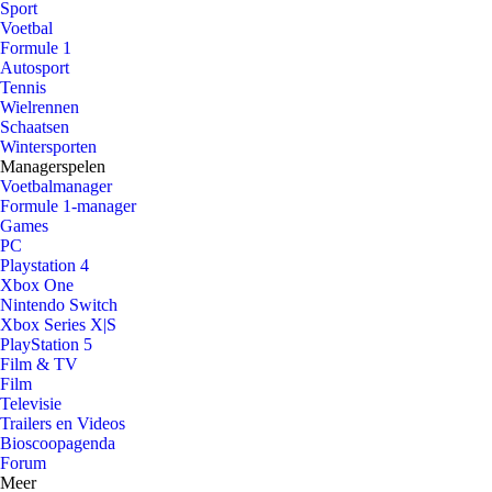
Sport
Voetbal
Formule 1
Autosport
Tennis
Wielrennen
Schaatsen
Wintersporten
Managerspelen
Voetbalmanager
Formule 1-manager
Games
PC
Playstation 4
Xbox One
Nintendo Switch
Xbox Series X|S
PlayStation 5
Film & TV
Film
Televisie
Trailers en Videos
Bioscoopagenda
Forum
Meer