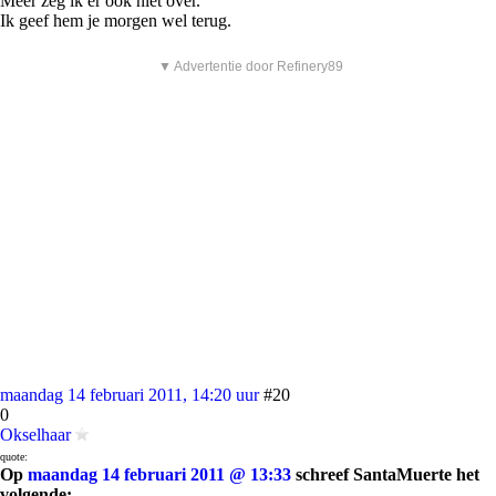
Meer zeg ik er ook niet over.
Ik geef hem je morgen wel terug.
▼ Advertentie door Refinery89
maandag 14 februari 2011, 14:20 uur
#20
0
Okselhaar
quote:
Op
maandag 14 februari 2011 @ 13:33
schreef SantaMuerte het
volgende: