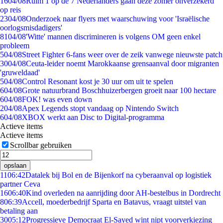
16
04/08
Ruim 1 op de 7 Nederlanders gaan deze zomer onverzekerd
op reis
23
04/08
Onderzoek naar flyers met waarschuwing voor 'Israëlische
oorlogsmisdadigers'
81
04/08
'Witte' mannen discrimineren is volgens OM geen enkel
probleem
5
04/08
Street Fighter 6-fans weer over de zeik vanwege nieuwste patch
30
04/08
Ceuta-leider noemt Marokkaanse grensaanval door migranten
'gruweldaad'
5
04/08
Control Resonant kost je 30 uur om uit te spelen
6
04/08
Grote natuurbrand Boschhuizerbergen groeit naar 100 hectare
6
04/08
FOK! was even down
2
04/08
Apex Legends stopt vandaag op Nintendo Switch
6
04/08
XBOX werkt aan Disc to Digital-programma
Actieve items
Actieve items
Scrollbar gebruiken
opslaan
11
06:42
Datalek bij Bol en de Bijenkorf na cyberaanval op logistiek
partner Ceva
16
06:40
Kind overleden na aanrijding door AH-bestelbus in Dordrecht
8
06:39
Accell, moederbedrijf Sparta en Batavus, vraagt uitstel van
betaling aan
30
05:12
Progressieve Democraat El-Sayed wint nipt voorverkiezing