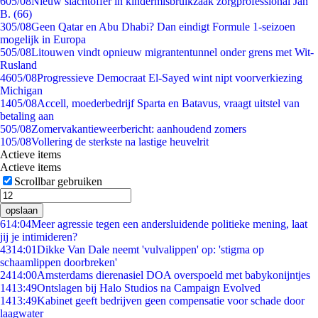
6
05/08
Nieuw slachtoffer in kindermisbruikzaak zorgprofessional Jan
B. (66)
3
05/08
Geen Qatar en Abu Dhabi? Dan eindigt Formule 1-seizoen
mogelijk in Europa
5
05/08
Litouwen vindt opnieuw migrantentunnel onder grens met Wit-
Rusland
46
05/08
Progressieve Democraat El-Sayed wint nipt voorverkiezing
Michigan
14
05/08
Accell, moederbedrijf Sparta en Batavus, vraagt uitstel van
betaling aan
5
05/08
Zomervakantieweerbericht: aanhoudend zomers
1
05/08
Vollering de sterkste na lastige heuvelrit
Actieve items
Actieve items
Scrollbar gebruiken
opslaan
6
14:04
Meer agressie tegen een andersluidende politieke mening, laat
jij je intimideren?
43
14:01
Dikke Van Dale neemt 'vulvalippen' op: 'stigma op
schaamlippen doorbreken'
24
14:00
Amsterdams dierenasiel DOA overspoeld met babykonijntjes
14
13:49
Ontslagen bij Halo Studios na Campaign Evolved
14
13:49
Kabinet geeft bedrijven geen compensatie voor schade door
laagwater