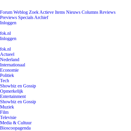
Forum
Weblog
Zoek
Actieve Items
Nieuws
Columns
Reviews
Previews
Specials
Archief
Inloggen
fok.nl
Inloggen
fok.nl
Actueel
Nederland
Internationaal
Economie
Politiek
Tech
Showbiz en Gossip
Opmerkelijk
Entertainment
Showbiz en Gossip
Muziek
Film
Televisie
Media & Cultuur
Bioscoopagenda