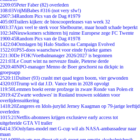
22
09:05
Peter Faber (82) overleden
1
08:03
VrijMiBabes #316 (not very sfw!)
26
07:34
Random Pics van de Dag #1979
4
05:00
Trailers kijken: de bioscoopreleases van week 32
0
03:37
Ajax veel te sterk voor Shelbourne, maar houdt schade beperkt
1
02:34
Nieuwkomers schitteren bij ruime Europese zege FC Twente
19
00:45
Random Pics van de Dag #1978
14
22:04
Ontslagen bij Halo Studios na Campaign Evolved
15
22:01
PS5-doos waarschuwt voor einde fysieke games
2
21:30
De FOK!Voetbalmanager 2026/2027 is begonnen
2
21:03
Le Court wint na nerveuze finale, Pieterse derde
29
20:40
NPO-manager Menno de Boer geschorst na dickpic in
groepsapp
25
20:11
Duitser (93) crasht met quad tegen boom, vier gewonden
43
20:03
Trump wil dat J.D. Vance hem in 2028 opvolgt
1
19:50
Lemmen boekt eerste profzege in zware Ronde van Polen-rit
20
19:42
'Zwarte weduwes' in Rusland trouwen soldaten voor
overlijdensuitkering
14
18:20
Zangeres en Idols-jurylid Jerney Kaagman op 79-jarige leeftijd
overleden
10
15:21
Netflix-abonnees krijgen exclusieve early access tot
uitgebreide GTA VI trailer
64
14:35
Onlyfans-model met G-cup wil als NASA-ambassadeur naar
maan
24
14:09
Huisarts per direct uit vak gezet om ernstig alcoholmisbruik