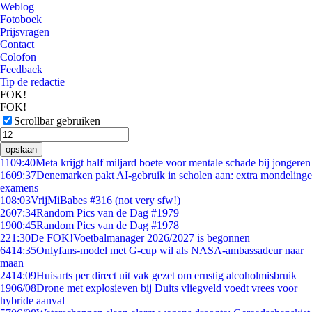
Weblog
Fotoboek
Prijsvragen
Contact
Colofon
Feedback
Tip de redactie
FOK!
FOK!
Scrollbar gebruiken
opslaan
11
09:40
Meta krijgt half miljard boete voor mentale schade bij jongeren
16
09:37
Denemarken pakt AI-gebruik in scholen aan: extra mondelinge
examens
1
08:03
VrijMiBabes #316 (not very sfw!)
26
07:34
Random Pics van de Dag #1979
19
00:45
Random Pics van de Dag #1978
2
21:30
De FOK!Voetbalmanager 2026/2027 is begonnen
64
14:35
Onlyfans-model met G-cup wil als NASA-ambassadeur naar
maan
24
14:09
Huisarts per direct uit vak gezet om ernstig alcoholmisbruik
19
06/08
Drone met explosieven bij Duits vliegveld voedt vrees voor
hybride aanval