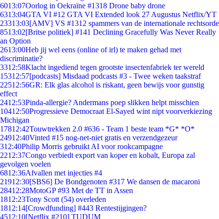
60
13:07
Oorlog in Oekraïne #1318 Drone baby drone
63
13:04
GTA VI #12 GTA VI Extended look 27 Augustus Netflix/YT
233
13:03
[AMV] VS #1312 spammers van de internationale rechtsorde
85
13:02
[Britse politiek] #141 Declining Gracefully Was Never Really
an Option
26
13:00
Heb jij wel eens (online of irl) te maken gehad met
discriminatie?
33
12:58
Klacht ingediend tegen grootste insectenfabriek ter wereld
153
12:57
[podcasts] Misdaad podcasts #3 - Twee weken taakstraf
225
12:56
GR: Elk glas alcohol is riskant, geen bewijs voor gunstig
effect
24
12:53
Pinda-allergie? Andermans poep slikken helpt misschien
104
12:50
Progressieve Democraat El-Sayed wint nipt voorverkiezing
Michigan
178
12:42
Touwtrekken 2.0 #636 - Team 1 beste team *G* *O*
249
12:40
Vinted #15 nog-net-niet gratis en verzendgezeur
3
12:40
Philip Morris gebruikt AI voor rookcampagne
22
12:37
Congo verbiedt export van koper en kobalt, Europa zal
gevolgen voelen
68
12:36
Afvallen met injecties #4
219
12:30
[SBS6] De Bondgenoten #317 We dansen de macaroni
284
12:28
MotoGP #93 Met de TT in Assen
18
12:23
Tony Scott (54) overleden
18
12:14
[Crowdfunding] #443 Rentestijgingen?
45
12:10
[Netflix #210] TUDUM