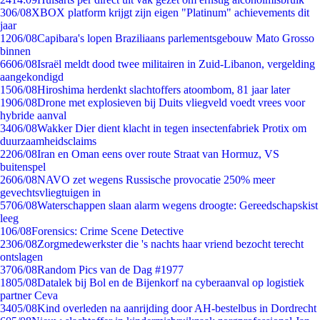
3
06/08
XBOX platform krijgt zijn eigen "Platinum" achievements dit
jaar
12
06/08
Capibara's lopen Braziliaans parlementsgebouw Mato Grosso
binnen
66
06/08
Israël meldt dood twee militairen in Zuid-Libanon, vergelding
aangekondigd
15
06/08
Hiroshima herdenkt slachtoffers atoombom, 81 jaar later
19
06/08
Drone met explosieven bij Duits vliegveld voedt vrees voor
hybride aanval
34
06/08
Wakker Dier dient klacht in tegen insectenfabriek Protix om
duurzaamheidsclaims
22
06/08
Iran en Oman eens over route Straat van Hormuz, VS
buitenspel
26
06/08
NAVO zet wegens Russische provocatie 250% meer
gevechtsvliegtuigen in
57
06/08
Waterschappen slaan alarm wegens droogte: Gereedschapskist
leeg
1
06/08
Forensics: Crime Scene Detective
23
06/08
Zorgmedewerkster die 's nachts haar vriend bezocht terecht
ontslagen
37
06/08
Random Pics van de Dag #1977
18
05/08
Datalek bij Bol en de Bijenkorf na cyberaanval op logistiek
partner Ceva
34
05/08
Kind overleden na aanrijding door AH-bestelbus in Dordrecht