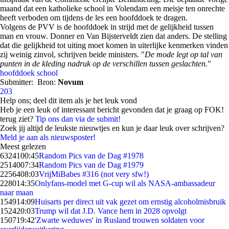
maand dat een katholieke school in Volendam een meisje ten onrechte
heeft verboden om tijdens de les een hoofddoek te dragen.
Volgens de PVV is de hoofddoek in strijd met de gelijkheid tussen
man en vrouw. Donner en Van Bijsterveldt zien dat anders. De stelling
dat die gelijkheid tot uiting moet komen in uiterlijke kenmerken vinden
zij weinig zinvol, schrijven beide ministers. "
De mode legt op tal van
punten in de kleding nadruk op de verschillen tussen geslachten.
"
hoofddoek
school
Submitter:
Bron:
Novum
203
Help ons; deel dit item als je het leuk vond
Heb je een leuk of interessant bericht gevonden dat je graag op FOK!
terug ziet?
Tip ons dan via de submit!
Zoek jij altijd de leukste nieuwtjes en kun je daar leuk over schrijven?
Meld je aan als nieuwsposter!
Meest gelezen
63241
00:45
Random Pics van de Dag #1978
25140
07:34
Random Pics van de Dag #1979
22564
08:03
VrijMiBabes #316 (not very sfw!)
2280
14:35
Onlyfans-model met G-cup wil als NASA-ambassadeur
naar maan
1549
14:09
Huisarts per direct uit vak gezet om ernstig alcoholmisbruik
1524
20:03
Trump wil dat J.D. Vance hem in 2028 opvolgt
1507
19:42
'Zwarte weduwes' in Rusland trouwen soldaten voor