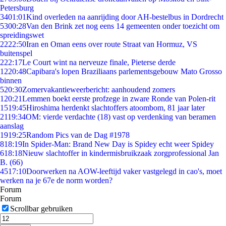
Petersburg
34
01:01
Kind overleden na aanrijding door AH-bestelbus in Dordrecht
53
00:28
Van den Brink zet nog eens 14 gemeenten onder toezicht om
spreidingswet
22
22:50
Iran en Oman eens over route Straat van Hormuz, VS
buitenspel
2
22:17
Le Court wint na nerveuze finale, Pieterse derde
12
20:48
Capibara's lopen Braziliaans parlementsgebouw Mato Grosso
binnen
5
20:30
Zomervakantieweerbericht: aanhoudend zomers
1
20:21
Lemmen boekt eerste profzege in zware Ronde van Polen-rit
15
19:45
Hiroshima herdenkt slachtoffers atoombom, 81 jaar later
21
19:34
OM: vierde verdachte (18) vast op verdenking van beramen
aanslag
19
19:25
Random Pics van de Dag #1978
8
18:19
In Spider-Man: Brand New Day is Spidey echt weer Spidey
6
18:18
Nieuw slachtoffer in kindermisbruikzaak zorgprofessional Jan
B. (66)
45
17:10
Doorwerken na AOW-leeftijd vaker vastgelegd in cao's, moet
werken na je 67e de norm worden?
Forum
Forum
Scrollbar gebruiken