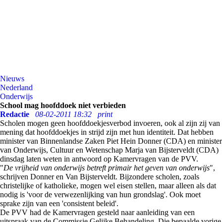
Nieuws
Nederland
Onderwijs
School mag hoofddoek niet verbieden
Redactie
08-02-2011 18:32
print
Scholen mogen geen hoofddoekjesverbod invoeren, ook al zijn zij van
mening dat hoofddoekjes in strijd zijn met hun identiteit. Dat hebben
minister van Binnenlandse Zaken Piet Hein Donner (CDA) en minister
van Onderwijs, Cultuur en Wetenschap Marja van Bijsterveldt (CDA)
dinsdag laten weten in antwoord op Kamervragen van de PVV.
"
De vrijheid van onderwijs betreft primair het geven van onderwijs
",
schrijven Donner en Van Bijsterveldt. Bijzondere scholen, zoals
christelijke of katholieke, mogen wel eisen stellen, maar alleen als dat
nodig is 'voor de verwezenlijking van hun grondslag'. Ook moet
sprake zijn van een 'consistent beleid'.
De PVV had de Kamervragen gesteld naar aanleiding van een
uitspraak van de Commissie Gelijke Behandeling. Die bepaalde vorige