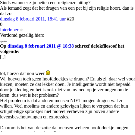
Sinds wanneer zijn petten een religieuze uiting?
Als iemand zegt dat het dragen van een pet bij zijn religie hoort, dan is
dat zo
dinsdag 8 februari 2011, 18:41 uur
#20
0
Interloper
Verdomd gezellig hiero
quote:
Op
dinsdag 8 februari 2011 @ 18:38
schreef defokfilosoof het
volgende:
[..]
lol, hoezo dat nou weer
Wij hoeven toch geen hoofddoekjes te dragen? En als zij daar wel voor
kiezen, moeten ze dat lekker doen. Je intelligentie wordt niet bepaald
door je kleding en het is ook niet van invloed op je vermogen om te
leren, dus wat is het probleem?
Het probleem is dat anderen mensen NIET mogen dragen wat ze
willen. Veel moslims en andere gelovigen lijken te vergeten dat hun
schijnheilige sprookjes niet moreel verheven zijn boven andere
levensbeschouwingen en expressies.
Daarom is het van de zotte dat mensen wel een hoofddoekje mogen
dragen, maar niet iets niet-religieus.