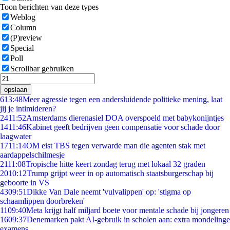
Toon berichten van deze types
Weblog
Column
(P)review
Special
Poll
Scrollbar gebruiken
opslaan
6
13:48
Meer agressie tegen een andersluidende politieke mening, laat
jij je intimideren?
24
11:52
Amsterdams dierenasiel DOA overspoeld met babykonijntjes
14
11:46
Kabinet geeft bedrijven geen compensatie voor schade door
laagwater
17
11:14
OM eist TBS tegen verwarde man die agenten stak met
aardappelschilmesje
21
11:08
Tropische hitte keert zondag terug met lokaal 32 graden
20
10:12
Trump grijpt weer in op automatisch staatsburgerschap bij
geboorte in VS
43
09:51
Dikke Van Dale neemt 'vulvalippen' op: 'stigma op
schaamlippen doorbreken'
11
09:40
Meta krijgt half miljard boete voor mentale schade bij jongeren
16
09:37
Denemarken pakt AI-gebruik in scholen aan: extra mondelinge
examens