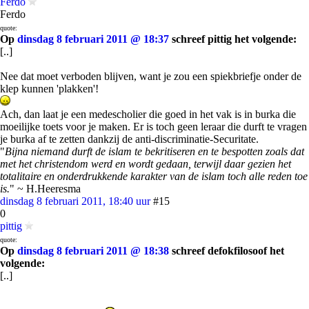
Ferdo
Ferdo
quote:
Op
dinsdag 8 februari 2011 @ 18:37
schreef pittig het volgende:
[..]
Nee dat moet verboden blijven, want je zou een spiekbriefje onder de
klep kunnen 'plakken'!
Ach, dan laat je een medescholier die goed in het vak is in burka die
moeilijke toets voor je maken. Er is toch geen leraar die durft te vragen
je burka af te zetten dankzij de anti-discriminatie-Securitate.
"
Bijna niemand durft de islam te bekritiseren en te bespotten zoals dat
met het christendom werd en wordt gedaan, terwijl daar gezien het
totalitaire en onderdrukkende karakter van de islam toch alle reden toe
is.
" ~ H.Heeresma
dinsdag 8 februari 2011, 18:40 uur
#15
0
pittig
quote:
Op
dinsdag 8 februari 2011 @ 18:38
schreef defokfilosoof het
volgende:
[..]