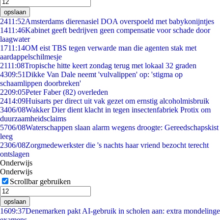
opslaan
24
11:52
Amsterdams dierenasiel DOA overspoeld met babykonijntjes
14
11:46
Kabinet geeft bedrijven geen compensatie voor schade door
laagwater
17
11:14
OM eist TBS tegen verwarde man die agenten stak met
aardappelschilmesje
21
11:08
Tropische hitte keert zondag terug met lokaal 32 graden
43
09:51
Dikke Van Dale neemt 'vulvalippen' op: 'stigma op
schaamlippen doorbreken'
22
09:05
Peter Faber (82) overleden
24
14:09
Huisarts per direct uit vak gezet om ernstig alcoholmisbruik
34
06/08
Wakker Dier dient klacht in tegen insectenfabriek Protix om
duurzaamheidsclaims
57
06/08
Waterschappen slaan alarm wegens droogte: Gereedschapskist
leeg
23
06/08
Zorgmedewerkster die 's nachts haar vriend bezocht terecht
ontslagen
Onderwijs
Onderwijs
Scrollbar gebruiken
opslaan
16
09:37
Denemarken pakt AI-gebruik in scholen aan: extra mondelinge
examens