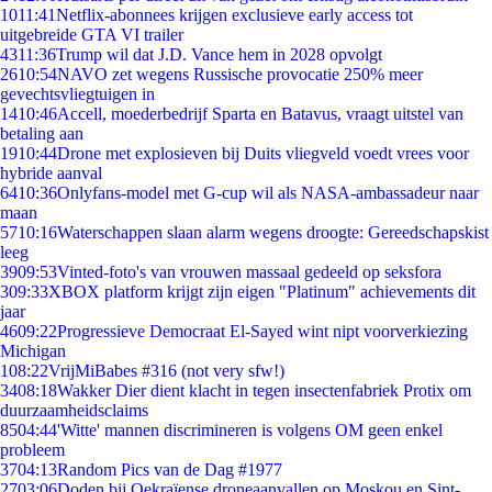
10
11:41
Netflix-abonnees krijgen exclusieve early access tot
uitgebreide GTA VI trailer
43
11:36
Trump wil dat J.D. Vance hem in 2028 opvolgt
26
10:54
NAVO zet wegens Russische provocatie 250% meer
gevechtsvliegtuigen in
14
10:46
Accell, moederbedrijf Sparta en Batavus, vraagt uitstel van
betaling aan
19
10:44
Drone met explosieven bij Duits vliegveld voedt vrees voor
hybride aanval
64
10:36
Onlyfans-model met G-cup wil als NASA-ambassadeur naar
maan
57
10:16
Waterschappen slaan alarm wegens droogte: Gereedschapskist
leeg
39
09:53
Vinted-foto's van vrouwen massaal gedeeld op seksfora
3
09:33
XBOX platform krijgt zijn eigen "Platinum" achievements dit
jaar
46
09:22
Progressieve Democraat El-Sayed wint nipt voorverkiezing
Michigan
1
08:22
VrijMiBabes #316 (not very sfw!)
34
08:18
Wakker Dier dient klacht in tegen insectenfabriek Protix om
duurzaamheidsclaims
85
04:44
'Witte' mannen discrimineren is volgens OM geen enkel
probleem
37
04:13
Random Pics van de Dag #1977
27
03:06
Doden bij Oekraïense droneaanvallen op Moskou en Sint-