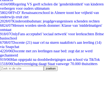
41
04/08
Regering VS geeft scholen die 'genderidentiteit' van kinderen
verbergen voor ouders ultimatum
58
02/08
'FvD' Renaissanceschool in Almere toont hoe vrijheid van
onderwijs eruit ziet
20
28/07
Kinderombudsman: jeugdgevangenissen schenden rechten
68
24/07
Mensen worden steeds dommer: Klasse van 'middelmatigen'
ontstaat
9
18/07
OnlyFans acceptabel 'sociaal netwerk' voor leerkrachten Britse
basisschool
67
08/07
Docente (21) naar cel na sturen naaktfoto's aan leerling (14)
via Snapchat
42
20/06
Docente met zes leerlingen naar bed: zegt dat ze werd
gechanteerd
9
19/06
Man opgepakt na doodsbedreigingen aan school via TikTok
15
18/06
Oudervereniging daagt Staat vanwege 70.000 thuiszitters