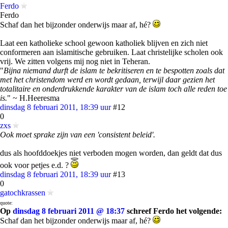
Ferdo
Ferdo
Schaf dan het bijzonder onderwijs maar af, hé?
Laat een katholieke school gewoon katholiek blijven en zich niet
conformeren aan islamitische gebruiken. Laat christelijke scholen ook
vrij. We zitten volgens mij nog niet in Teheran.
"
Bijna niemand durft de islam te bekritiseren en te bespotten zoals dat
met het christendom werd en wordt gedaan, terwijl daar gezien het
totalitaire en onderdrukkende karakter van de islam toch alle reden toe
is.
" ~ H.Heeresma
dinsdag 8 februari 2011, 18:39 uur
#12
0
zxs
Ook moet sprake zijn van een 'consistent beleid'.
dus als hoofddoekjes niet verboden mogen worden, dan geldt dat dus
ook voor petjes e.d. ?
dinsdag 8 februari 2011, 18:39 uur
#13
0
gatochkrassen
quote:
Op
dinsdag 8 februari 2011 @ 18:37
schreef Ferdo het volgende:
Schaf dan het bijzonder onderwijs maar af, hé?