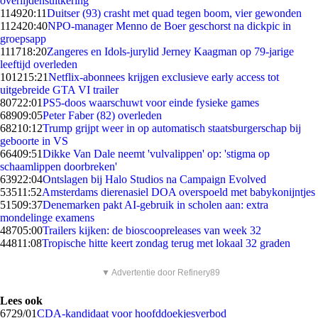
overlijdensuitkering
1149
20:11
Duitser (93) crasht met quad tegen boom, vier gewonden
1124
20:40
NPO-manager Menno de Boer geschorst na dickpic in
groepsapp
1117
18:20
Zangeres en Idols-jurylid Jerney Kaagman op 79-jarige
leeftijd overleden
1012
15:21
Netflix-abonnees krijgen exclusieve early access tot
uitgebreide GTA VI trailer
807
22:01
PS5-doos waarschuwt voor einde fysieke games
689
09:05
Peter Faber (82) overleden
682
10:12
Trump grijpt weer in op automatisch staatsburgerschap bij
geboorte in VS
664
09:51
Dikke Van Dale neemt 'vulvalippen' op: 'stigma op
schaamlippen doorbreken'
639
22:04
Ontslagen bij Halo Studios na Campaign Evolved
535
11:52
Amsterdams dierenasiel DOA overspoeld met babykonijntjes
515
09:37
Denemarken pakt AI-gebruik in scholen aan: extra
mondelinge examens
487
05:00
Trailers kijken: de bioscoopreleases van week 32
448
11:08
Tropische hitte keert zondag terug met lokaal 32 graden
▼ Advertentie door Refinery89
Lees ook
67
29/01
CDA-kandidaat voor hoofddoekjesverbod