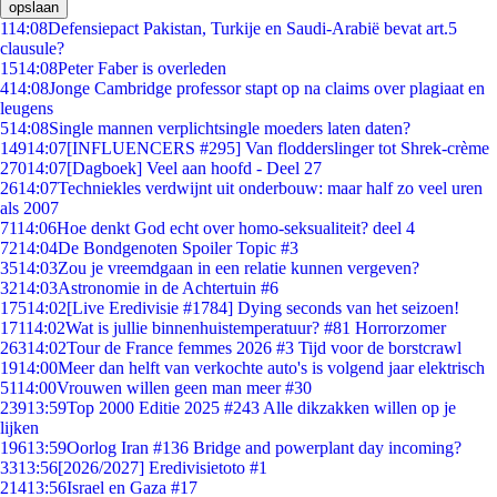
opslaan
1
14:08
Defensiepact Pakistan, Turkije en Saudi-Arabië bevat art.5
clausule?
15
14:08
Peter Faber is overleden
4
14:08
Jonge Cambridge professor stapt op na claims over plagiaat en
leugens
5
14:08
Single mannen verplichtsingle moeders laten daten?
149
14:07
[INFLUENCERS #295] Van flodderslinger tot Shrek-crème
270
14:07
[Dagboek] Veel aan hoofd - Deel 27
26
14:07
Techniekles verdwijnt uit onderbouw: maar half zo veel uren
als 2007
71
14:06
Hoe denkt God echt over homo-seksualiteit? deel 4
72
14:04
De Bondgenoten Spoiler Topic #3
35
14:03
Zou je vreemdgaan in een relatie kunnen vergeven?
32
14:03
Astronomie in de Achtertuin #6
175
14:02
[Live Eredivisie #1784] Dying seconds van het seizoen!
171
14:02
Wat is jullie binnenhuistemperatuur? #81 Horrorzomer
263
14:02
Tour de France femmes 2026 #3 Tijd voor de borstcrawl
19
14:00
Meer dan helft van verkochte auto's is volgend jaar elektrisch
51
14:00
Vrouwen willen geen man meer #30
239
13:59
Top 2000 Editie 2025 #243 Alle dikzakken willen op je
lijken
196
13:59
Oorlog Iran #136 Bridge and powerplant day incoming?
33
13:56
[2026/2027] Eredivisietoto #1
214
13:56
Israel en Gaza #17