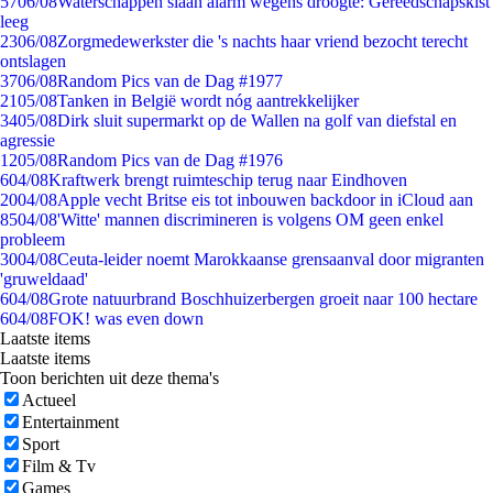
57
06/08
Waterschappen slaan alarm wegens droogte: Gereedschapskist
leeg
23
06/08
Zorgmedewerkster die 's nachts haar vriend bezocht terecht
ontslagen
37
06/08
Random Pics van de Dag #1977
21
05/08
Tanken in België wordt nóg aantrekkelijker
34
05/08
Dirk sluit supermarkt op de Wallen na golf van diefstal en
agressie
12
05/08
Random Pics van de Dag #1976
6
04/08
Kraftwerk brengt ruimteschip terug naar Eindhoven
20
04/08
Apple vecht Britse eis tot inbouwen backdoor in iCloud aan
85
04/08
'Witte' mannen discrimineren is volgens OM geen enkel
probleem
30
04/08
Ceuta-leider noemt Marokkaanse grensaanval door migranten
'gruweldaad'
6
04/08
Grote natuurbrand Boschhuizerbergen groeit naar 100 hectare
6
04/08
FOK! was even down
Laatste items
Laatste items
Toon berichten uit deze thema's
Actueel
Entertainment
Sport
Film & Tv
Games