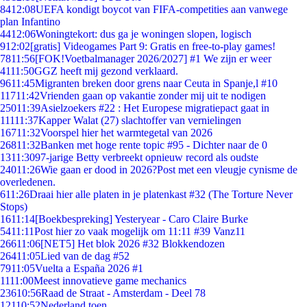
84
12:08
UEFA kondigt boycot van FIFA-competities aan vanwege
plan Infantino
44
12:06
Woningtekort: dus ga je woningen slopen, logisch
9
12:02
[gratis] Videogames Part 9: Gratis en free-to-play games!
78
11:56
[FOK!Voetbalmanager 2026/2027] #1 We zijn er weer
41
11:50
GGZ heeft mij gezond verklaard.
96
11:45
Migranten breken door grens naar Ceuta in Spanje,l #10
117
11:42
Vrienden gaan op vakantie zonder mij uit te nodigen
250
11:39
Asielzoekers #22 : Het Europese migratiepact gaat in
111
11:37
Kapper Walat (27) slachtoffer van vernielingen
167
11:32
Voorspel hier het warmtegetal van 2026
268
11:32
Banken met hoge rente topic #95 - Dichter naar de 0
13
11:30
97-jarige Betty verbreekt opnieuw record als oudste
240
11:26
Wie gaan er dood in 2026?Post met een vleugje cynisme de
overledenen.
6
11:26
Draai hier alle platen in je platenkast #32 (The Torture Never
Stops)
16
11:14
[Boekbespreking] Yesteryear - Caro Claire Burke
54
11:11
Post hier zo vaak mogelijk om 11:11 #39 Vanz11
266
11:06
[NET5] Het blok 2026 #32 Blokkendozen
264
11:05
Lied van de dag #52
79
11:05
Vuelta a España 2026 #1
11
11:00
Meest innovatieve game mechanics
236
10:56
Raad de Straat - Amsterdam - Deel 78
121
10:52
Nederland toen