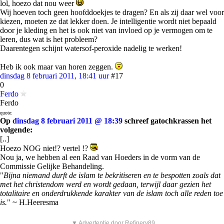
lol, hoezo dat nou weer
Wij hoeven toch geen hoofddoekjes te dragen? En als zij daar wel voor
kiezen, moeten ze dat lekker doen. Je intelligentie wordt niet bepaald
door je kleding en het is ook niet van invloed op je vermogen om te
leren, dus wat is het probleem?
Daarentegen schijnt watersof-peroxide nadelig te werken!
Heb ik ook maar van horen zeggen.
dinsdag 8 februari 2011, 18:41 uur
#17
0
Ferdo
Ferdo
quote:
Op
dinsdag 8 februari 2011 @ 18:39
schreef gatochkrassen het
volgende:
[..]
Hoezo NOG niet!? vertel !?
Nou ja, we hebben al een Raad van Hoeders in de vorm van de
Commissie Gelijke Behandeling.
"
Bijna niemand durft de islam te bekritiseren en te bespotten zoals dat
met het christendom werd en wordt gedaan, terwijl daar gezien het
totalitaire en onderdrukkende karakter van de islam toch alle reden toe
is.
" ~ H.Heeresma
▼ Advertentie door Refinery89