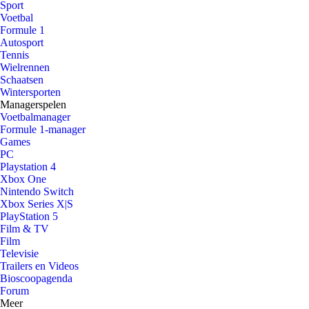
Sport
Voetbal
Formule 1
Autosport
Tennis
Wielrennen
Schaatsen
Wintersporten
Managerspelen
Voetbalmanager
Formule 1-manager
Games
PC
Playstation 4
Xbox One
Nintendo Switch
Xbox Series X|S
PlayStation 5
Film & TV
Film
Televisie
Trailers en Videos
Bioscoopagenda
Forum
Meer