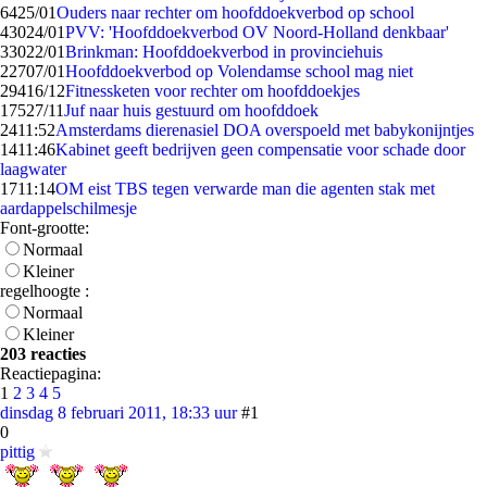
64
25/01
Ouders naar rechter om hoofddoekverbod op school
430
24/01
PVV: 'Hoofddoekverbod OV Noord-Holland denkbaar'
330
22/01
Brinkman: Hoofddoekverbod in provinciehuis
227
07/01
Hoofddoekverbod op Volendamse school mag niet
294
16/12
Fitnessketen voor rechter om hoofddoekjes
175
27/11
Juf naar huis gestuurd om hoofddoek
24
11:52
Amsterdams dierenasiel DOA overspoeld met babykonijntjes
14
11:46
Kabinet geeft bedrijven geen compensatie voor schade door
laagwater
17
11:14
OM eist TBS tegen verwarde man die agenten stak met
aardappelschilmesje
Font-grootte:
Normaal
Kleiner
regelhoogte :
Normaal
Kleiner
203 reacties
Reactiepagina:
1
2
3
4
5
dinsdag 8 februari 2011, 18:33 uur
#1
0
pittig