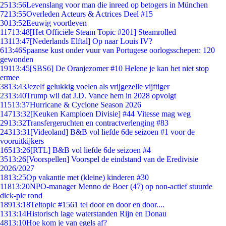
25
13:56
Levenslang voor man die inreed op betogers in München
72
13:55
Overleden Acteurs & Actrices Deel #15
30
13:52
Eeuwig voortleven
117
13:48
[Het Officiële Steam Topic #201] Steamrolled
131
13:47
[Nederlands Elftal] Op naar Louis IV?
6
13:46
Spaanse kust onder vuur van Portugese oorlogsschepen: 120
gewonden
191
13:45
[SBS6] De Oranjezomer #10 Helene je kan het niet stop
ermee
38
13:43
Jezelf gelukkig voelen als vrijgezelle vijftiger
23
13:40
Trump wil dat J.D. Vance hem in 2028 opvolgt
115
13:37
Hurricane & Cyclone Season 2026
147
13:32
[Keuken Kampioen Divisie] #44 Vitesse mag weg
29
13:32
Transfergeruchten en contractverlenging #83
243
13:31
[Videoland] B&B vol liefde 6de seizoen #1 voor de
vooruitkijkers
165
13:26
[RTL] B&B vol liefde 6de seizoen #4
35
13:26
[Voorspellen] Voorspel de eindstand van de Eredivisie
2026/2027
18
13:25
Op vakantie met (kleine) kinderen #30
118
13:20
NPO-manager Menno de Boer (47) op non-actief stuurde
dick-pic rond
189
13:18
Teltopic #1561 tel door en door en door....
13
13:14
Historisch lage waterstanden Rijn en Donau
48
13:10
Hoe kom je van egels af?