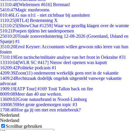
113
10:48
[Wielrennen #616] Brennan!
54
10:47
Magic mushrooms
0
10:46
LG nas n1t1 - niet zichtbaar bij aansluiten
11
10:25
[RTL4] Bestemming X
121
10:25
[ShowChat #1259] Waar we gezellig klagen over de warmte
5
10:21
Poepen tijdens het tandenpoetsen
250
10:20
Totale zonsverduistering 12-08-2026 (Groenland, IJsland en
Spanje) #1
35
10:20
Errol Keyner: Accountants willen gewoon niks leren van hun
fouten
73
10:19
Een tactische/militaire analyse van het front in Oekraïne #31
133
10:04
[WLR SC #417] Nieuw deel openen was kaputt
162
09:42
Politieke podcasts #1
42
09:39
Zoon(11) onderneemt werkelijk geen reet in de vakantie
14
09:24
Rechtszaak dodelijk ongeluk uitgesteld vanwege vakantie
advocaat
19
09:19
[ATP Tour] #169 Tosti Tallon back on fire
80
09:08
Meer dan 40 uur werken.
136
09:02
Grote natuurbrand in Noord-Limburg
100
08:59
Het grote goedemorgen topic #3
17
08:40
Hoe ga jij om met een relatiebreuk?
Nederland
Nederland
Scrollbar gebruiken