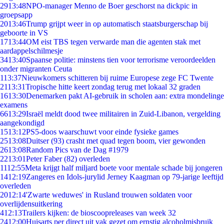
29
13:48
NPO-manager Menno de Boer geschorst na dickpic in
groepsapp
20
13:46
Trump grijpt weer in op automatisch staatsburgerschap bij
geboorte in VS
17
13:44
OM eist TBS tegen verwarde man die agenten stak met
aardappelschilmesje
34
13:40
Spaanse politie: minstens tien voor terrorisme veroordeelden
onder migranten Ceuta
1
13:37
Nieuwkomers schitteren bij ruime Europese zege FC Twente
21
13:31
Tropische hitte keert zondag terug met lokaal 32 graden
16
13:30
Denemarken pakt AI-gebruik in scholen aan: extra mondelinge
examens
66
13:29
Israël meldt dood twee militairen in Zuid-Libanon, vergelding
aangekondigd
15
13:12
PS5-doos waarschuwt voor einde fysieke games
25
13:08
Duitser (93) crasht met quad tegen boom, vier gewonden
26
13:08
Random Pics van de Dag #1979
22
13:01
Peter Faber (82) overleden
11
12:55
Meta krijgt half miljard boete voor mentale schade bij jongeren
14
12:19
Zangeres en Idols-jurylid Jerney Kaagman op 79-jarige leeftijd
overleden
20
12:14
'Zwarte weduwes' in Rusland trouwen soldaten voor
overlijdensuitkering
4
12:13
Trailers kijken: de bioscoopreleases van week 32
24
12:00
Huisarts per direct uit vak gezet om ernstig alcoholmisbruik