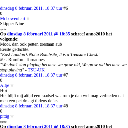
dinsdag 8 februari 2011, 18:37 uur
#6
0
MrLowenhart
Skipper Nine
quote:
Op
dinsdag 8 februari 2011 @ 18:35
schreef anno2010 het
volgende:
Mooi, dan ook petten toestaan aub
Eerste gedachte.
"East London’s Not a Bombsite, It is a Treasure Chest."
#9 - Romford Tornadoes
"We don't stop playing because we grow old, We grow old because we
stop playing"
-
TSU-UK
dinsdag 8 februari 2011, 18:37 uur
#7
0
Alfje
Hoi
Het blijft mij altijd een raadsel waarom je dan wel mag verbieden dat
men een pet draagt tijdens de les.
dinsdag 8 februari 2011, 18:37 uur
#8
0
pittig
quote:
Op
dinsdag 8 februari 2011 @ 18:35
schreef anno2010 het