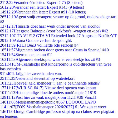
21
12:22
Verander één letter. Expert # 75 (8 letters)
56
12:20
Verander één letter: Expert #143 (9 letters)
149
12:20
Verander één letter: Expert #91 (10 letters)
265
12:19
Agent smijt zwangere vrouw op de grond, onderzoek gestart
#2
137
12:17
Huisarts doet haar werk onder invloed van alcohol
69
12:17
Het grote Baktopic (voor bakfoto's, -vragen en -tips) #42
92
12:10
GTA VI #12 GTA VI Extended look 27 Augustus Netflix/YT
29
12:10
Ariana Grande verlaat de spotlight.
204
11:59
[RTL] B&B vol liefde 6de seizoen #4
185
11:57
Migranten breken door grens naar Ceuta in Spanje,l #10
154
11:54
Sterren toen en nu #11
163
11:53
Algemeen steektopic, waar er een steekje los zit #3
55
11:41
OM-Teamleider met kinderporno is oud-directeur van twee
basisscholen
9
11:40
Ik krijg hier zweethanden van.
251
11:35
Nederland stevent af op watertekort
10
11:23
Hoeveel geld spendeer jij aan je beginnende relatie?
177
11:17
[WLR SC #417] Nieuw deel openen was kaputt
101
11:13
Het oneindige 'doet-ie anders nooit'-topic # 1819
129
11:12
Post hier zo vaak mogelijk om 11:11 #39 Vanz11
140
11:08
Meisjesnamenlepeltopic #367 LOOOOL LAPO
114
11:07
[FOK!Voetbalmanager 2026/2027] #1 We zijn er weer
146
11:01
Jonge Cambridge professor stapt op na claims over plagiaat
en leugens