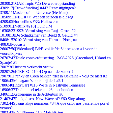
293
09:21
GAE Topic #25 De wederopstanding
43
09:17
[Crowdfunding] #443 Rentestijgingen?
37
09:11
Masters of the Universe (He-Man)
185
09:11
NEC #77: Wat een seizoen is dit zeg
42
09:05
Horrorfilms #33: Halloween
51
09:01
[Netflix #210] TUDUM
163
08:23
1993: Vermissing van Tanja Groen #2
101
08:18
De Schatkamer van Beeld & Geluid #4
84
08:15
2010: Vermissing van Herman Ploegstra
4
08:03
Podcasts
260
07:50
[Videoland] B&B vol liefde 6de seizoen #1 voor de
vooruitkijkers
267
07:43
Totale zonsverduistering 12-08-2026 (Groenland, IJsland en
Spanje) #1
70
07:36
Huisarts verkracht vrouw.
282
07:26
[CRE SC #160] Op naar de zomer!!
79
07:01
Franky en Coen bakken friet in Oekraïne - Volg ze hier! #3
19
06:43
Managarm's boerderij deel #5.1
78
06:40
[IndyCar] #115 We're in Nashville Tennessee
169
06:37
Traditioneel tekenen #6; met honden
34
06:12
Astronomie in de Achtertuin #6
214
03:47
Punk, disco, New Wave of? #60 Sing along...
73
02:44
Spaanstalige nummers #34 A que calor nos pasaremos por el
verano?
78
02:42
PDC Nieuws #15: Matchfixing