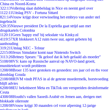
China en Noord-Korea
3
22:13
Vollering slaat dubbelslag in Nice en neemt geel over
11
22:11
Uitslag PSV - Fortuna Sittard
8
21:14
Vrouw krijgt door verwisseling het embryo van ander stel
ingebracht
5
20:35
Nieuwe president De la Espriella gaat strijd aan met
drugskartels Colombia
11
20:11
Geen 'happy end' bij seksdate via Kinky.nl
41
19:57
XR blokkeert A12 ruim twee uur, agent gebeten bij
aanhouding
3
19:21
Uitslag NEC - Telstar
22
15:00
Jesus Simulator komt naar Nintendo Switch
31
13:26
Britney Spears: "Ik geloof dat ik heb gefaald als moeder"
51
08/08
VS: kans op Russische aanval op NAVO-land groeit,
munitietekort wordt probleem
12
08/08
Broer 135 keer gestoken en gesneden: zes jaar cel en tbs voor
doodslag Gouda
21
08/08
RIVM vindt PFAS in al de geteste moedermelk, borstvoeding
blijft advies
62
08/08
EU bekritiseert Meta en TikTok om verspreiden desinformatie
Ceuta
43
08/08
Houthi's vallen Saoedi-Arabië en Jemen aan, dreigen met
blokkade olieroute
12
08/08
Vrouw krijgt 30 maanden cel voor afpersing 12-jarige
misdienaar in kerk