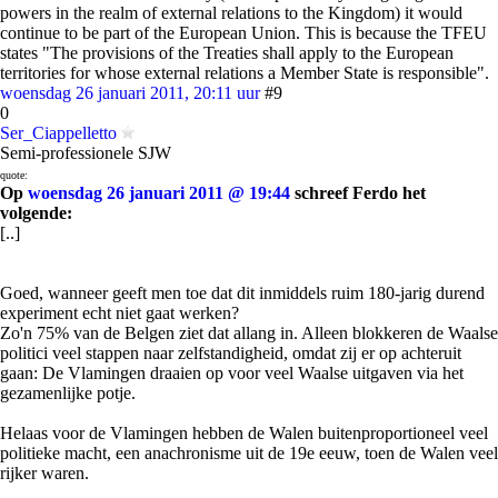
powers in the realm of external relations to the Kingdom) it would
continue to be part of the European Union. This is because the TFEU
states "The provisions of the Treaties shall apply to the European
territories for whose external relations a Member State is responsible".
woensdag 26 januari 2011, 20:11 uur
#9
0
Ser_Ciappelletto
Semi-professionele SJW
quote:
Op
woensdag 26 januari 2011 @ 19:44
schreef Ferdo het
volgende:
[..]
Goed, wanneer geeft men toe dat dit inmiddels ruim 180-jarig durend
experiment echt niet gaat werken?
Zo'n 75% van de Belgen ziet dat allang in. Alleen blokkeren de Waalse
politici veel stappen naar zelfstandigheid, omdat zij er op achteruit
gaan: De Vlamingen draaien op voor veel Waalse uitgaven via het
gezamenlijke potje.
Helaas voor de Vlamingen hebben de Walen buitenproportioneel veel
politieke macht, een anachronisme uit de 19e eeuw, toen de Walen veel
rijker waren.