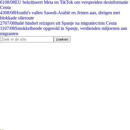
61
08/08
EU bekritiseert Meta en TikTok om verspreiden desinformatie
Ceuta
43
08/08
Houthi's vallen Saoedi-Arabië en Jemen aan, dreigen met
blokkade olieroute
27
07/08
Italië hindert reizigers uit Spanje na migratiecrisis Ceuta
11
07/08
Smokkelbende opgerold in Spanje, verdienden miljoenen aan
migranten