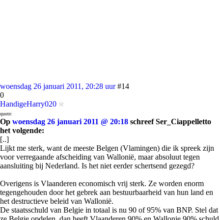
woensdag 26 januari 2011, 20:28 uur
#14
0
HandigeHarry020
quote:
Op
woensdag 26 januari 2011 @ 20:18
schreef Ser_Ciappelletto
het volgende:
[..]
Lijkt me sterk, want de meeste Belgen (Vlamingen) die ik spreek zijn
voor verregaande afscheiding van Wallonië, maar absoluut tegen
aansluiting bij Nederland. Is het niet eerder schertsend gezegd?
Overigens is Vlaanderen economisch vrij sterk. Ze worden enorm
tegengehouden door het gebrek aan bestuurbaarheid van hun land en
het destructieve beleid van Wallonië.
De staatsschuld van Belgie in totaal is nu 90 of 95% van BNP. Stel dat
ze Belgie opdelen, dan heeft Vlaanderen 90% en Wallonie 90% schuld