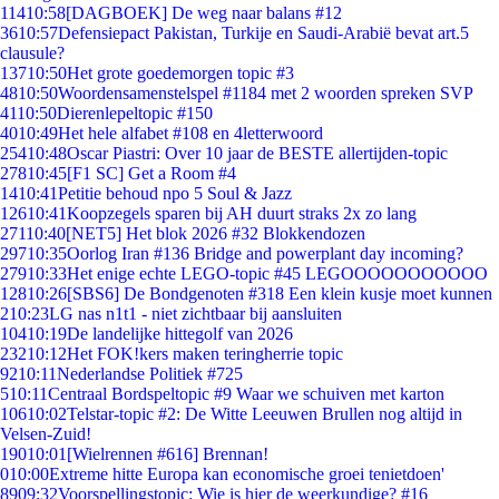
114
10:58
[DAGBOEK] De weg naar balans #12
36
10:57
Defensiepact Pakistan, Turkije en Saudi-Arabië bevat art.5
clausule?
137
10:50
Het grote goedemorgen topic #3
48
10:50
Woordensamenstelspel #1184 met 2 woorden spreken SVP
41
10:50
Dierenlepeltopic #150
40
10:49
Het hele alfabet #108 en 4letterwoord
254
10:48
Oscar Piastri: Over 10 jaar de BESTE allertijden-topic
278
10:45
[F1 SC] Get a Room #4
14
10:41
Petitie behoud npo 5 Soul & Jazz
126
10:41
Koopzegels sparen bij AH duurt straks 2x zo lang
271
10:40
[NET5] Het blok 2026 #32 Blokkendozen
297
10:35
Oorlog Iran #136 Bridge and powerplant day incoming?
279
10:33
Het enige echte LEGO-topic #45 LEGOOOOOOOOOOO
128
10:26
[SBS6] De Bondgenoten #318 Een klein kusje moet kunnen
2
10:23
LG nas n1t1 - niet zichtbaar bij aansluiten
104
10:19
De landelijke hittegolf van 2026
232
10:12
Het FOK!kers maken teringherrie topic
92
10:11
Nederlandse Politiek #725
5
10:11
Centraal Bordspeltopic #9 Waar we schuiven met karton
106
10:02
Telstar-topic #2: De Witte Leeuwen Brullen nog altijd in
Velsen-Zuid!
190
10:01
[Wielrennen #616] Brennan!
0
10:00
Extreme hitte Europa kan economische groei tenietdoen'
89
09:32
Voorspellingstopic: Wie is hier de weerkundige? #16