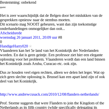
Bestemming: onbekend
quote:
Het is zeer waarschijnlijk dat de Belgen door het mislukken van de
gesprekken opnieuw naar de stembus moeten.
Dit scenario mag NOOIT gebeuren, want dan zijn toekomstige
onderhandelingen onmogelijker dan ooit...
Afscheidsrede
woensdag 26 januari 2011, 20:09 uur
#8
0
HandigeHarry020
Vlaanderen kan het 5e land van het Koninkrijk der Nederlanden
worden. En dat is geen geintje. Een professor ziet hier een elegante
oplossing voor het probleem. Vlaanderen wordt dan een land binnen
het Koninkrijk zoals Aruba, Curacao etc. ook zijn.
Dus ze houden veel eigen rechten, alleen we delen het leger. Wat op
zich geen slechte oplossing is. Brussel kan een apart land zijn of ook
deel van het Koninkrijk.
http://www.andrewcusack.com/2010/12/08/flanders-netherlands/
Prof. Storme suggests that were Flanders to join the Kingdom of the
Netherlands as its fifth country (while specifically delegating its