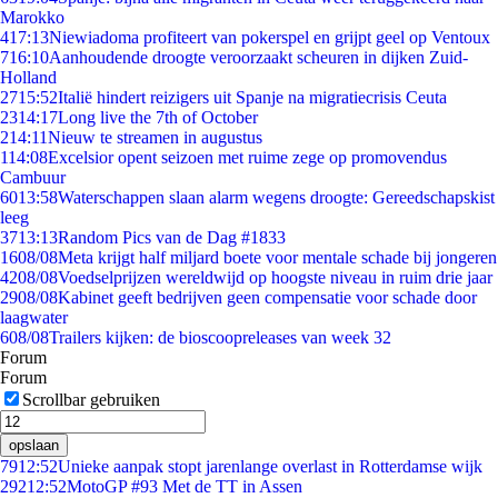
Marokko
4
17:13
Niewiadoma profiteert van pokerspel en grijpt geel op Ventoux
7
16:10
Aanhoudende droogte veroorzaakt scheuren in dijken Zuid-
Holland
27
15:52
Italië hindert reizigers uit Spanje na migratiecrisis Ceuta
23
14:17
Long live the 7th of October
2
14:11
Nieuw te streamen in augustus
1
14:08
Excelsior opent seizoen met ruime zege op promovendus
Cambuur
60
13:58
Waterschappen slaan alarm wegens droogte: Gereedschapskist
leeg
37
13:13
Random Pics van de Dag #1833
16
08/08
Meta krijgt half miljard boete voor mentale schade bij jongeren
42
08/08
Voedselprijzen wereldwijd op hoogste niveau in ruim drie jaar
29
08/08
Kabinet geeft bedrijven geen compensatie voor schade door
laagwater
6
08/08
Trailers kijken: de bioscoopreleases van week 32
Forum
Forum
Scrollbar gebruiken
opslaan
79
12:52
Unieke aanpak stopt jarenlange overlast in Rotterdamse wijk
292
12:52
MotoGP #93 Met de TT in Assen