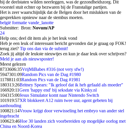
bij de deelstaten wilden neerleggen, was de gezondheidszorg. Dit
voorstel stuit echter op bezwaren bij de Franstalige partijen.
Het is zeer waarschijnlijk dat de Belgen door het mislukken van de
gesprekken opnieuw naar de stembus moeten.
belgië
formatie
vande_lanotte
Submitter:
Bron:
Novum/AP
24
Help ons; deel dit item als je het leuk vond
Heb je een leuk of interessant bericht gevonden dat je graag op FOK!
terug ziet?
Tip ons dan via de submit!
Zoek jij altijd de leukste nieuwtjes en kun je daar leuk over schrijven?
Meld je aan als nieuwsposter!
Meest gelezen
87336
06:35
VrijMiBabes #316 (not very sfw!)
59473
01:09
Random Pics van de Dag #1980
11788
11:03
Random Pics van de Dag #1981
1803
13:26
Britney Spears: "Ik geloof dat ik heb gefaald als moeder"
1669
20:11
Geen 'happy end' bij seksdate via Kinky.nl
1043
15:00
Jesus Simulator komt naar Nintendo Switch
1019
19:57
XR blokkeert A12 ruim twee uur, agent gebeten bij
aanhouding
1008
21:14
Vrouw krijgt door verwisseling het embryo van ander stel
ingebracht
1006
23:46
Hoe 30 landen zich voorbereiden op mogelijke oorlog met
China en Noord-Korea