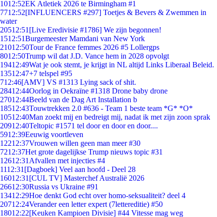
10
12:52
EK Atletiek 2026 te Birmingham #1
77
12:52
[INFLUENCERS #297] Toetjes & Bevers & Zwemmen in
water
205
12:51
[Live Eredivisie #1786] We zijn begonnen!
15
12:51
Burgemeester Mamdani van New York
210
12:50
Tour de France femmes 2026 #5 Lollergps
80
12:50
Trump wil dat J.D. Vance hem in 2028 opvolgt
194
12:49
Wat je ook stemt, je krijgt in NL altijd Links Liberaal Beleid.
135
12:47
+7 telspel #95
7
12:46
[AMV] VS #1313 Lying sack of shit.
284
12:44
Oorlog in Oekraïne #1318 Drone baby drone
270
12:44
Beeld van de Dag Art Installation b
185
12:43
Touwtrekken 2.0 #636 - Team 1 beste team *G* *O*
105
12:40
Man zoekt mij en bedreigt mij, nadat ik met zijn zoon sprak
209
12:40
Teltopic #1571 tel door en door en door....
59
12:39
Eeuwig voortleven
122
12:37
Vrouwen willen geen man meer #30
72
12:37
Het grote dagelijkse Trump nieuws topic #31
126
12:31
Afvallen met injecties #4
11
12:31
[Dagboek] Veel aan hoofd - Deel 28
160
12:31
[CUL TV] Masterchef Australië 2026
266
12:30
Russia vs Ukraine #91
134
12:29
Hoe denkt God echt over homo-seksualiteit? deel 4
207
12:24
Verander een letter expert (7lettereditie) #50
180
12:22
[Keuken Kampioen Divisie] #44 Vitesse mag weg