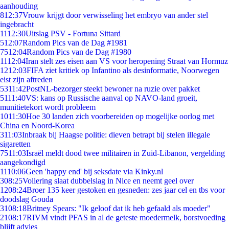
aanhouding
8
12:37
Vrouw krijgt door verwisseling het embryo van ander stel
ingebracht
11
12:30
Uitslag PSV - Fortuna Sittard
5
12:07
Random Pics van de Dag #1981
75
12:04
Random Pics van de Dag #1980
11
12:04
Iran stelt zes eisen aan VS voor heropening Straat van Hormuz
12
12:03
FIFA ziet kritiek op Infantino als desinformatie, Noorwegen
eist zijn aftreden
53
11:42
PostNL-bezorger steekt bewoner na ruzie over pakket
51
11:40
VS: kans op Russische aanval op NAVO-land groeit,
munitietekort wordt probleem
10
11:30
Hoe 30 landen zich voorbereiden op mogelijke oorlog met
China en Noord-Korea
3
11:03
Inbraak bij Haagse politie: dieven betrapt bij stelen illegale
sigaretten
75
11:03
Israël meldt dood twee militairen in Zuid-Libanon, vergelding
aangekondigd
11
10:06
Geen 'happy end' bij seksdate via Kinky.nl
3
08:25
Vollering slaat dubbelslag in Nice en neemt geel over
12
08:24
Broer 135 keer gestoken en gesneden: zes jaar cel en tbs voor
doodslag Gouda
31
08:18
Britney Spears: "Ik geloof dat ik heb gefaald als moeder"
21
08:17
RIVM vindt PFAS in al de geteste moedermelk, borstvoeding
blijft advies