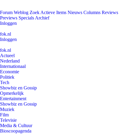
Forum
Weblog
Zoek
Actieve Items
Nieuws
Columns
Reviews
Previews
Specials
Archief
Inloggen
fok.nl
Inloggen
fok.nl
Actueel
Nederland
Internationaal
Economie
Politiek
Tech
Showbiz en Gossip
Opmerkelijk
Entertainment
Showbiz en Gossip
Muziek
Film
Televisie
Media & Cultuur
Bioscoopagenda