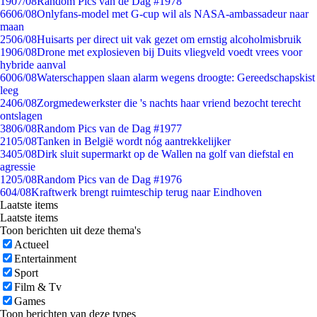
19
07/08
Random Pics van de Dag #1978
66
06/08
Onlyfans-model met G-cup wil als NASA-ambassadeur naar
maan
25
06/08
Huisarts per direct uit vak gezet om ernstig alcoholmisbruik
19
06/08
Drone met explosieven bij Duits vliegveld voedt vrees voor
hybride aanval
60
06/08
Waterschappen slaan alarm wegens droogte: Gereedschapskist
leeg
24
06/08
Zorgmedewerkster die 's nachts haar vriend bezocht terecht
ontslagen
38
06/08
Random Pics van de Dag #1977
21
05/08
Tanken in België wordt nóg aantrekkelijker
34
05/08
Dirk sluit supermarkt op de Wallen na golf van diefstal en
agressie
12
05/08
Random Pics van de Dag #1976
6
04/08
Kraftwerk brengt ruimteschip terug naar Eindhoven
Laatste items
Laatste items
Toon berichten uit deze thema's
Actueel
Entertainment
Sport
Film & Tv
Games
Toon berichten van deze types