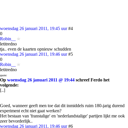
woensdag 26 januari 2011, 19:45 uur
#4
0
Robin__
letitredno
tja.. even de kaarten opnieuw schudden
woensdag 26 januari 2011, 19:46 uur
#5
0
Robin__
letitredno
quote:
Op
woensdag 26 januari 2011 @ 19:44
schreef Ferdo het
volgende:
[..]
Goed, wanneer geeft men toe dat dit inmiddels ruim 180-jarig durend
experiment echt niet gaat werken?
Het bestaan van 'franstalige' en 'nederlandstalige' partijen lijkt me ook
zeer bevorderlijk..
woensdag 26 januari 2011, 19:46 uur
#6