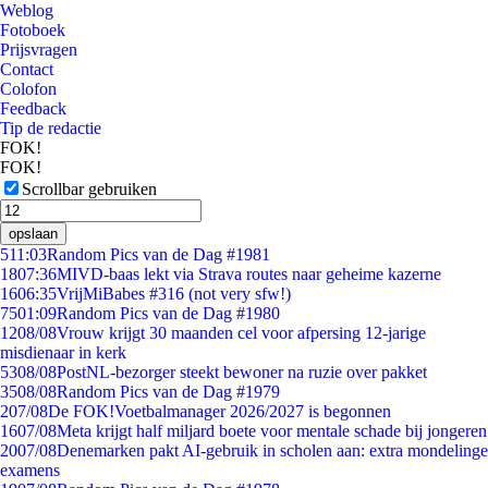
Weblog
Fotoboek
Prijsvragen
Contact
Colofon
Feedback
Tip de redactie
FOK!
FOK!
Scrollbar gebruiken
opslaan
5
11:03
Random Pics van de Dag #1981
18
07:36
MIVD-baas lekt via Strava routes naar geheime kazerne
16
06:35
VrijMiBabes #316 (not very sfw!)
75
01:09
Random Pics van de Dag #1980
12
08/08
Vrouw krijgt 30 maanden cel voor afpersing 12-jarige
misdienaar in kerk
53
08/08
PostNL-bezorger steekt bewoner na ruzie over pakket
35
08/08
Random Pics van de Dag #1979
2
07/08
De FOK!Voetbalmanager 2026/2027 is begonnen
16
07/08
Meta krijgt half miljard boete voor mentale schade bij jongeren
20
07/08
Denemarken pakt AI-gebruik in scholen aan: extra mondelinge
examens