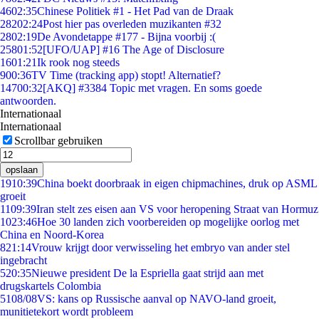
46
02:35
Chinese Politiek #1 - Het Pad van de Draak
282
02:24
Post hier pas overleden muzikanten #32
28
02:19
De Avondetappe #177 - Bijna voorbij :(
258
01:52
[UFO/UAP] #16 The Age of Disclosure
16
01:21
Ik rook nog steeds
9
00:36
TV Time (tracking app) stopt! Alternatief?
147
00:32
[AKQ] #3384 Topic met vragen. En soms goede
antwoorden.
Internationaal
Internationaal
Scrollbar gebruiken
opslaan
19
10:39
China boekt doorbraak in eigen chipmachines, druk op ASML
groeit
11
09:39
Iran stelt zes eisen aan VS voor heropening Straat van Hormuz
10
23:46
Hoe 30 landen zich voorbereiden op mogelijke oorlog met
China en Noord-Korea
8
21:14
Vrouw krijgt door verwisseling het embryo van ander stel
ingebracht
5
20:35
Nieuwe president De la Espriella gaat strijd aan met
drugskartels Colombia
51
08/08
VS: kans op Russische aanval op NAVO-land groeit,
munitietekort wordt probleem