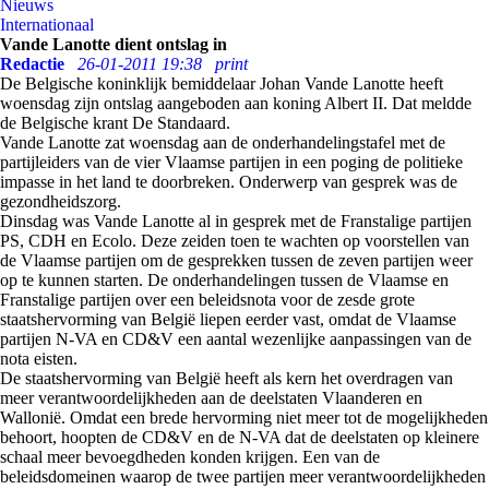
Nieuws
Internationaal
Vande Lanotte dient ontslag in
Redactie
26-01-2011 19:38
print
De Belgische koninklijk bemiddelaar Johan Vande Lanotte heeft
woensdag zijn ontslag aangeboden aan koning Albert II. Dat meldde
de Belgische krant De Standaard.
Vande Lanotte zat woensdag aan de onderhandelingstafel met de
partijleiders van de vier Vlaamse partijen in een poging de politieke
impasse in het land te doorbreken. Onderwerp van gesprek was de
gezondheidszorg.
Dinsdag was Vande Lanotte al in gesprek met de Franstalige partijen
PS, CDH en Ecolo. Deze zeiden toen te wachten op voorstellen van
de Vlaamse partijen om de gesprekken tussen de zeven partijen weer
op te kunnen starten. De onderhandelingen tussen de Vlaamse en
Franstalige partijen over een beleidsnota voor de zesde grote
staatshervorming van België liepen eerder vast, omdat de Vlaamse
partijen N-VA en CD&V een aantal wezenlijke aanpassingen van de
nota eisten.
De staatshervorming van België heeft als kern het overdragen van
meer verantwoordelijkheden aan de deelstaten Vlaanderen en
Wallonië. Omdat een brede hervorming niet meer tot de mogelijkheden
behoort, hoopten de CD&V en de N-VA dat de deelstaten op kleinere
schaal meer bevoegdheden konden krijgen. Een van de
beleidsdomeinen waarop de twee partijen meer verantwoordelijkheden