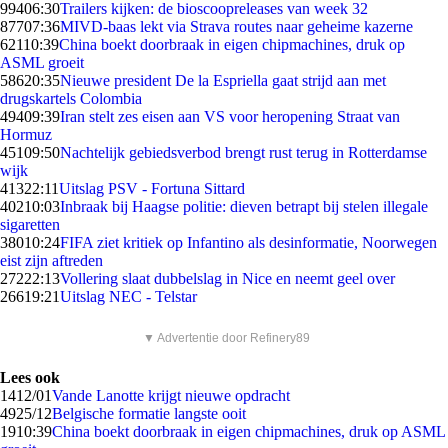
994
06:30
Trailers kijken: de bioscoopreleases van week 32
877
07:36
MIVD-baas lekt via Strava routes naar geheime kazerne
621
10:39
China boekt doorbraak in eigen chipmachines, druk op
ASML groeit
586
20:35
Nieuwe president De la Espriella gaat strijd aan met
drugskartels Colombia
494
09:39
Iran stelt zes eisen aan VS voor heropening Straat van
Hormuz
451
09:50
Nachtelijk gebiedsverbod brengt rust terug in Rotterdamse
wijk
413
22:11
Uitslag PSV - Fortuna Sittard
402
10:03
Inbraak bij Haagse politie: dieven betrapt bij stelen illegale
sigaretten
380
10:24
FIFA ziet kritiek op Infantino als desinformatie, Noorwegen
eist zijn aftreden
272
22:13
Vollering slaat dubbelslag in Nice en neemt geel over
266
19:21
Uitslag NEC - Telstar
▼ Advertentie door Refinery89
Lees ook
14
12/01
Vande Lanotte krijgt nieuwe opdracht
49
25/12
Belgische formatie langste ooit
19
10:39
China boekt doorbraak in eigen chipmachines, druk op ASML