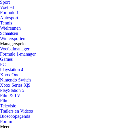
Sport
Voetbal
Formule 1
Autosport
Tennis
Wielrennen
Schaatsen
Wintersporten
Managerspelen
Voetbalmanager
Formule 1-manager
Games
PC
Playstation 4
Xbox One
Nintendo Switch
Xbox Series X|S
PlayStation 5
Film & TV
Film
Televisie
Trailers en Videos
Bioscoopagenda
Forum
Meer