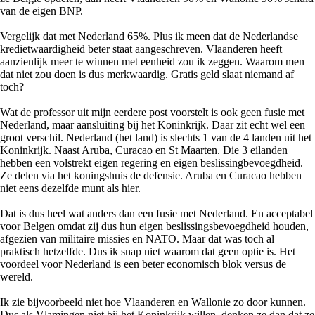
van de eigen BNP.
Vergelijk dat met Nederland 65%. Plus ik meen dat de Nederlandse
kredietwaardigheid beter staat aangeschreven. Vlaanderen heeft
aanzienlijk meer te winnen met eenheid zou ik zeggen. Waarom men
dat niet zou doen is dus merkwaardig. Gratis geld slaat niemand af
toch?
Wat de professor uit mijn eerdere post voorstelt is ook geen fusie met
Nederland, maar aansluiting bij het Koninkrijk. Daar zit echt wel een
groot verschil. Nederland (het land) is slechts 1 van de 4 landen uit het
Koninkrijk. Naast Aruba, Curacao en St Maarten. Die 3 eilanden
hebben een volstrekt eigen regering en eigen beslissingbevoegdheid.
Ze delen via het koningshuis de defensie. Aruba en Curacao hebben
niet eens dezelfde munt als hier.
Dat is dus heel wat anders dan een fusie met Nederland. En acceptabel
voor Belgen omdat zij dus hun eigen beslissingsbevoegdheid houden,
afgezien van militaire missies en NATO. Maar dat was toch al
praktisch hetzelfde. Dus ik snap niet waarom dat geen optie is. Het
voordeel voor Nederland is een beter economisch blok versus de
wereld.
Ik zie bijvoorbeeld niet hoe Vlaanderen en Wallonie zo door kunnen.
Dus als Vlamingen niet bij het Koninkrijk willen, denken ze dan dat ze