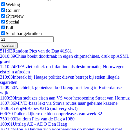
Weblog
Column
(P)review
Special
Poll
Scrollbar gebruiken
opslaan
5
11:03
Random Pics van de Dag #1981
20
10:39
China boekt doorbraak in eigen chipmachines, druk op ASML
groeit
12
10:24
FIFA ziet kritiek op Infantino als desinformatie, Noorwegen
eist zijn aftreden
3
10:03
Inbraak bij Haagse politie: dieven betrapt bij stelen illegale
sigaretten
12
09:50
Nachtelijk gebiedsverbod brengt rust terug in Rotterdamse
wijk
11
09:39
Iran stelt zes eisen aan VS voor heropening Straat van Hormuz
18
07:36
MIVD-baas lekt via Strava routes naar geheime kazerne
16
06:35
VrijMiBabes #316 (not very sfw!)
6
06:30
Trailers kijken: de bioscoopreleases van week 32
75
01:09
Random Pics van de Dag #1980
1
00:01
Uitslag AZ - ADO Den Haag
10
23:46
Hoe 30 landen zich voorbereiden op mogelijke oorlog met