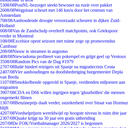
53
08/08
PostNL-bezorger steekt bewoner na ruzie over pakket
26
08/08
Wegpiraat scheurt met 146 km/u door het centrum van
Amsterdam
7
08/08
Aanhoudende droogte veroorzaakt scheuren in dijken Zuid-
Holland
0
08/08
Van de Zandschulp overleeft matchpoints, ook Griekspoor
verder in Montreal
1
08/08
Excelsior opent seizoen met ruime zege op promovendus
Cambuur
2
08/08
Nieuw te streamen in augustus
4
08/08
Niewiadoma profiteert van pokerspel en grijpt geel op Ventoux
35
08/08
Random Pics van de Dag #1979
27
07/08
Italië hindert reizigers uit Spanje na migratiecrisis Ceuta
24
07/08
Vier aanhoudingen na doodsbedreiging burgemeester Depla
van Breda
11
07/08
Smokkelbende opgerold in Spanje, verdienden miljoenen aan
migranten
39
07/08
CDA en D66 willen ingrijpen tegen 'gluurbrillen' die mensen
ongemerkt filmen
13
07/08
Benzineprijs daalt verder, onzekerheid over Straat van Hormuz
blijft
42
07/08
Voedselprijzen wereldwijd op hoogste niveau in ruim drie jaar
23
07/08
Quake krijgt na 30 jaar een gratis uitbreiding
2
07/08
De FOK!Voetbalmanager 2026/2027 is begonnen