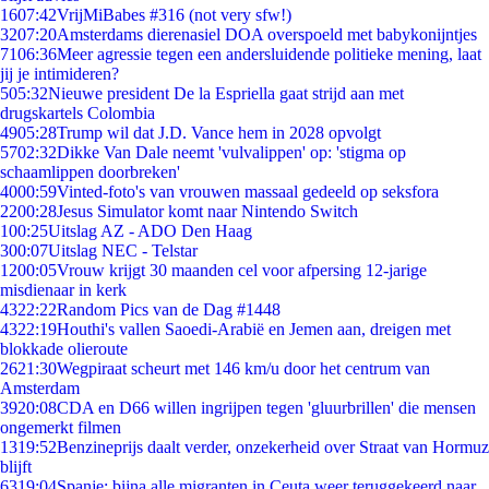
16
07:42
VrijMiBabes #316 (not very sfw!)
32
07:20
Amsterdams dierenasiel DOA overspoeld met babykonijntjes
71
06:36
Meer agressie tegen een andersluidende politieke mening, laat
jij je intimideren?
5
05:32
Nieuwe president De la Espriella gaat strijd aan met
drugskartels Colombia
49
05:28
Trump wil dat J.D. Vance hem in 2028 opvolgt
57
02:32
Dikke Van Dale neemt 'vulvalippen' op: 'stigma op
schaamlippen doorbreken'
40
00:59
Vinted-foto's van vrouwen massaal gedeeld op seksfora
22
00:28
Jesus Simulator komt naar Nintendo Switch
1
00:25
Uitslag AZ - ADO Den Haag
3
00:07
Uitslag NEC - Telstar
12
00:05
Vrouw krijgt 30 maanden cel voor afpersing 12-jarige
misdienaar in kerk
43
22:22
Random Pics van de Dag #1448
43
22:19
Houthi's vallen Saoedi-Arabië en Jemen aan, dreigen met
blokkade olieroute
26
21:30
Wegpiraat scheurt met 146 km/u door het centrum van
Amsterdam
39
20:08
CDA en D66 willen ingrijpen tegen 'gluurbrillen' die mensen
ongemerkt filmen
13
19:52
Benzineprijs daalt verder, onzekerheid over Straat van Hormuz
blijft
63
19:04
Spanje: bijna alle migranten in Ceuta weer teruggekeerd naar