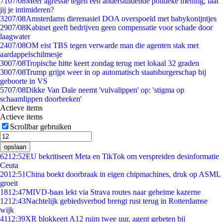
71
07/08
Meer agressie tegen een andersluidende politieke mening, laat
jij je intimideren?
32
07/08
Amsterdams dierenasiel DOA overspoeld met babykonijntjes
29
07/08
Kabinet geeft bedrijven geen compensatie voor schade door
laagwater
24
07/08
OM eist TBS tegen verwarde man die agenten stak met
aardappelschilmesje
30
07/08
Tropische hitte keert zondag terug met lokaal 32 graden
30
07/08
Trump grijpt weer in op automatisch staatsburgerschap bij
geboorte in VS
57
07/08
Dikke Van Dale neemt 'vulvalippen' op: 'stigma op
schaamlippen doorbreken'
Actieve items
Actieve items
Scrollbar gebruiken
opslaan
62
12:52
EU bekritiseert Meta en TikTok om verspreiden desinformatie
Ceuta
20
12:51
China boekt doorbraak in eigen chipmachines, druk op ASML
groeit
18
12:47
MIVD-baas lekt via Strava routes naar geheime kazerne
12
12:43
Nachtelijk gebiedsverbod brengt rust terug in Rotterdamse
wijk
41
12:39
XR blokkeert A12 ruim twee uur, agent gebeten bij