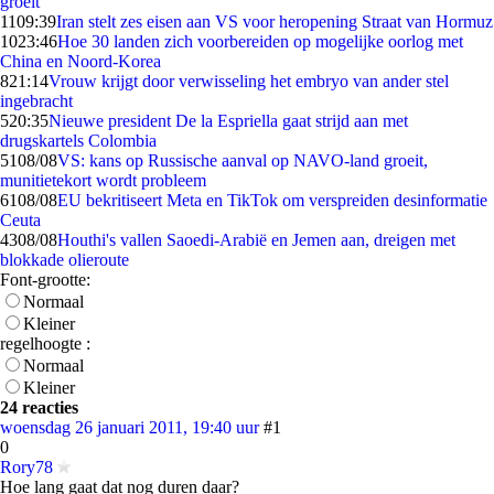
groeit
11
09:39
Iran stelt zes eisen aan VS voor heropening Straat van Hormuz
10
23:46
Hoe 30 landen zich voorbereiden op mogelijke oorlog met
China en Noord-Korea
8
21:14
Vrouw krijgt door verwisseling het embryo van ander stel
ingebracht
5
20:35
Nieuwe president De la Espriella gaat strijd aan met
drugskartels Colombia
51
08/08
VS: kans op Russische aanval op NAVO-land groeit,
munitietekort wordt probleem
61
08/08
EU bekritiseert Meta en TikTok om verspreiden desinformatie
Ceuta
43
08/08
Houthi's vallen Saoedi-Arabië en Jemen aan, dreigen met
blokkade olieroute
Font-grootte:
Normaal
Kleiner
regelhoogte :
Normaal
Kleiner
24 reacties
woensdag 26 januari 2011, 19:40 uur
#1
0
Rory78
Hoe lang gaat dat nog duren daar?