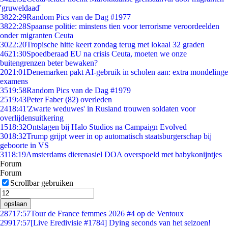
'gruweldaad'
38
22:29
Random Pics van de Dag #1977
38
22:28
Spaanse politie: minstens tien voor terrorisme veroordeelden
onder migranten Ceuta
30
22:20
Tropische hitte keert zondag terug met lokaal 32 graden
46
21:30
Spoedberaad EU na crisis Ceuta, moeten we onze
buitengrenzen beter bewaken?
20
21:01
Denemarken pakt AI-gebruik in scholen aan: extra mondelinge
examens
35
19:58
Random Pics van de Dag #1979
25
19:43
Peter Faber (82) overleden
24
18:41
'Zwarte weduwes' in Rusland trouwen soldaten voor
overlijdensuitkering
15
18:32
Ontslagen bij Halo Studios na Campaign Evolved
30
18:32
Trump grijpt weer in op automatisch staatsburgerschap bij
geboorte in VS
31
18:19
Amsterdams dierenasiel DOA overspoeld met babykonijntjes
Forum
Forum
Scrollbar gebruiken
opslaan
287
17:57
Tour de France femmes 2026 #4 op de Ventoux
299
17:57
[Live Eredivisie #1784] Dying seconds van het seizoen!