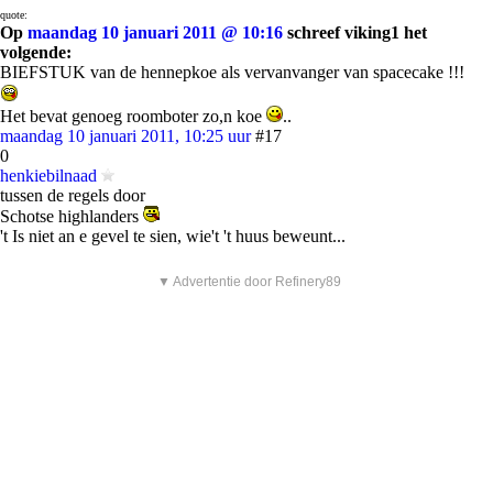
quote:
Op
maandag 10 januari 2011 @ 10:16
schreef viking1 het
volgende:
BIEFSTUK van de hennepkoe als vervanvanger van spacecake !!!
Het bevat genoeg roomboter zo,n koe
..
maandag 10 januari 2011, 10:25 uur
#17
0
henkiebilnaad
tussen de regels door
Schotse highlanders
't Is niet an e gevel te sien, wie't 't huus beweunt...
▼ Advertentie door Refinery89