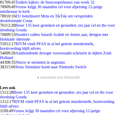
817
09:45
Trailers kijken: de bioscoopreleases van week 32
789
09:49
Vrouw krijgt 30 maanden cel voor afpersing 12-jarige
misdienaar in kerk
789
10:16
EU bekritiseert Meta en TikTok om verspreiden
desinformatie Ceuta
761
12:28
Broer 135 keer gestoken en gesneden: zes jaar cel en tbs voor
doodslag Gouda
700
09:53
Houthi's vallen Saoedi-Arabië en Jemen aan, dreigen met
blokkade olieroute
559
12:17
RIVM vindt PFAS in al het geteste moedermelk,
borstvoeding blijft advies
546
09:28
Aanhoudende droogte veroorzaakt scheuren in dijken Zuid-
Holland
443
08:35
Nieuw te streamen in augustus
383
15:00
Jesus Simulator komt naar Nintendo Switch
▼ Advertentie door Refinery89
Lees ook
15
12:28
Broer 135 keer gestoken en gesneden: zes jaar cel en tbs voor
doodslag Gouda
12
12:17
RIVM vindt PFAS in al het geteste moedermelk, borstvoeding
blijft advies
11
09:49
Vrouw krijgt 30 maanden cel voor afpersing 12-jarige