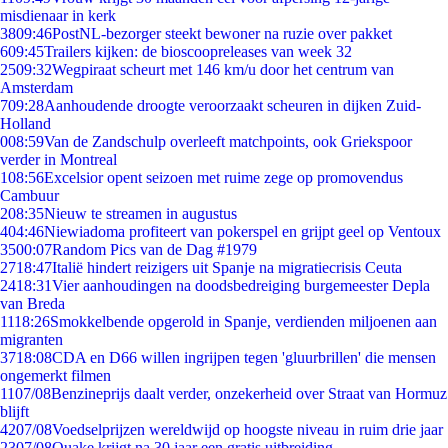
misdienaar in kerk
38
09:46
PostNL-bezorger steekt bewoner na ruzie over pakket
6
09:45
Trailers kijken: de bioscoopreleases van week 32
25
09:32
Wegpiraat scheurt met 146 km/u door het centrum van
Amsterdam
7
09:28
Aanhoudende droogte veroorzaakt scheuren in dijken Zuid-
Holland
0
08:59
Van de Zandschulp overleeft matchpoints, ook Griekspoor
verder in Montreal
1
08:56
Excelsior opent seizoen met ruime zege op promovendus
Cambuur
2
08:35
Nieuw te streamen in augustus
4
04:46
Niewiadoma profiteert van pokerspel en grijpt geel op Ventoux
35
00:07
Random Pics van de Dag #1979
27
18:47
Italië hindert reizigers uit Spanje na migratiecrisis Ceuta
24
18:31
Vier aanhoudingen na doodsbedreiging burgemeester Depla
van Breda
11
18:26
Smokkelbende opgerold in Spanje, verdienden miljoenen aan
migranten
37
18:08
CDA en D66 willen ingrijpen tegen 'gluurbrillen' die mensen
ongemerkt filmen
11
07/08
Benzineprijs daalt verder, onzekerheid over Straat van Hormuz
blijft
42
07/08
Voedselprijzen wereldwijd op hoogste niveau in ruim drie jaar
23
07/08
Quake krijgt na 30 jaar een gratis uitbreiding