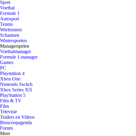
Sport
Voetbal
Formule 1
Autosport
Tennis
Wielrennen
Schaatsen
Wintersporten
Managerspelen
Voetbalmanager
Formule 1-manager
Games
PC
Playstation 4
Xbox One
Nintendo Switch
Xbox Series X|S
PlayStation 5
Film & TV
Film
Televisie
Trailers en Videos
Bioscoopagenda
Forum
Meer