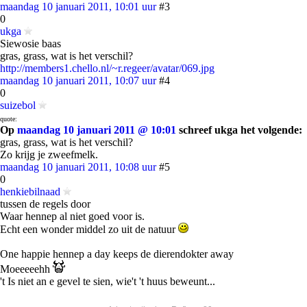
maandag 10 januari 2011, 10:01 uur
#3
0
ukga
Siewosie baas
gras, grass, wat is het verschil?
http://members1.chello.nl/~r.regeer/avatar/069.jpg
maandag 10 januari 2011, 10:07 uur
#4
0
suizebol
quote:
Op
maandag 10 januari 2011 @ 10:01
schreef ukga het volgende:
gras, grass, wat is het verschil?
Zo krijg je zweefmelk.
maandag 10 januari 2011, 10:08 uur
#5
0
henkiebilnaad
tussen de regels door
Waar hennep al niet goed voor is.
Echt een wonder middel zo uit de natuur
One happie hennep a day keeps de dierendokter away
Moeeeeehh
't Is niet an e gevel te sien, wie't 't huus beweunt...