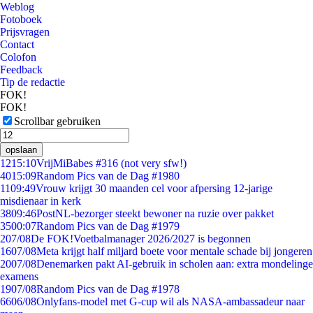
Weblog
Fotoboek
Prijsvragen
Contact
Colofon
Feedback
Tip de redactie
FOK!
FOK!
Scrollbar gebruiken
opslaan
12
15:10
VrijMiBabes #316 (not very sfw!)
40
15:09
Random Pics van de Dag #1980
11
09:49
Vrouw krijgt 30 maanden cel voor afpersing 12-jarige
misdienaar in kerk
38
09:46
PostNL-bezorger steekt bewoner na ruzie over pakket
35
00:07
Random Pics van de Dag #1979
2
07/08
De FOK!Voetbalmanager 2026/2027 is begonnen
16
07/08
Meta krijgt half miljard boete voor mentale schade bij jongeren
20
07/08
Denemarken pakt AI-gebruik in scholen aan: extra mondelinge
examens
19
07/08
Random Pics van de Dag #1978
66
06/08
Onlyfans-model met G-cup wil als NASA-ambassadeur naar