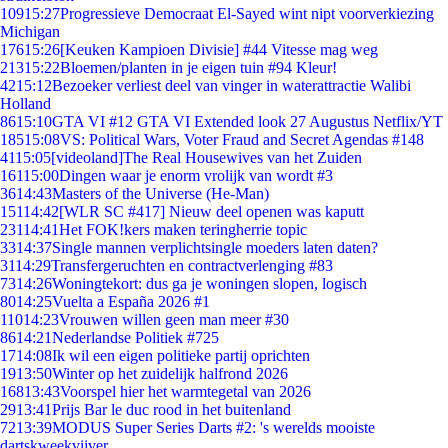
109
15:27
Progressieve Democraat El-Sayed wint nipt voorverkiezing
Michigan
176
15:26
[Keuken Kampioen Divisie] #44 Vitesse mag weg
213
15:22
Bloemen/planten in je eigen tuin #94 Kleur!
42
15:12
Bezoeker verliest deel van vinger in waterattractie Walibi
Holland
86
15:10
GTA VI #12 GTA VI Extended look 27 Augustus Netflix/YT
185
15:08
VS: Political Wars, Voter Fraud and Secret Agendas #148
41
15:05
[videoland]The Real Housewives van het Zuiden
161
15:00
Dingen waar je enorm vrolijk van wordt #3
36
14:43
Masters of the Universe (He-Man)
151
14:42
[WLR SC #417] Nieuw deel openen was kaputt
231
14:41
Het FOK!kers maken teringherrie topic
33
14:37
Single mannen verplichtsingle moeders laten daten?
31
14:29
Transfergeruchten en contractverlenging #83
73
14:26
Woningtekort: dus ga je woningen slopen, logisch
80
14:25
Vuelta a España 2026 #1
110
14:23
Vrouwen willen geen man meer #30
86
14:21
Nederlandse Politiek #725
17
14:08
Ik wil een eigen politieke partij oprichten
19
13:50
Winter op het zuidelijk halfrond 2026
168
13:43
Voorspel hier het warmtegetal van 2026
29
13:41
Prijs Bar le duc rood in het buitenland
72
13:39
MODUS Super Series Darts #2: 's werelds mooiste
dartskweekvijver