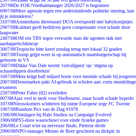
2
07/08
De FOK!Voetbalmanager 2026/2027 is begonnen
69
07/08
Meer agressie tegen een andersluidende politieke mening, laat
jij je intimideren?
31
07/08
Amsterdams dierenasiel DOA overspoeld met babykonijntjes
29
07/08
Kabinet geeft bedrijven geen compensatie voor schade door
laagwater
24
07/08
OM eist TBS tegen verwarde man die agenten stak met
aardappelschilmesje
30
07/08
Tropische hitte keert zondag terug met lokaal 32 graden
30
07/08
Trump grijpt weer in op automatisch staatsburgerschap bij
geboorte in VS
56
07/08
Dikke Van Dale neemt 'vulvalippen' op: 'stigma op
schaamlippen doorbreken'
16
07/08
Meta krijgt half miljard boete voor mentale schade bij jongeren
20
07/08
Denemarken pakt AI-gebruik in scholen aan: extra mondelinge
examens
25
07/08
Peter Faber (82) overleden
0
07/08
Ajax veel te sterk voor Shelbourne, maar houdt schade beperkt
1
07/08
Nieuwkomers schitteren bij ruime Europese zege FC Twente
19
07/08
Random Pics van de Dag #1978
15
06/08
Ontslagen bij Halo Studios na Campaign Evolved
19
06/08
PS5-doos waarschuwt voor einde fysieke games
2
06/08
Le Court wint na nerveuze finale, Pieterse derde
29
06/08
NPO-manager Menno de Boer geschorst na dickpic in