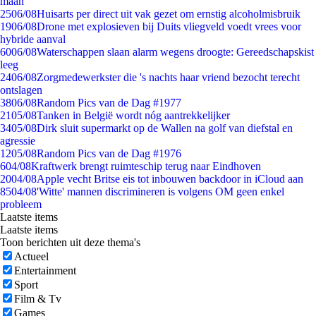
maan
25
06/08
Huisarts per direct uit vak gezet om ernstig alcoholmisbruik
19
06/08
Drone met explosieven bij Duits vliegveld voedt vrees voor
hybride aanval
60
06/08
Waterschappen slaan alarm wegens droogte: Gereedschapskist
leeg
24
06/08
Zorgmedewerkster die 's nachts haar vriend bezocht terecht
ontslagen
38
06/08
Random Pics van de Dag #1977
21
05/08
Tanken in België wordt nóg aantrekkelijker
34
05/08
Dirk sluit supermarkt op de Wallen na golf van diefstal en
agressie
12
05/08
Random Pics van de Dag #1976
6
04/08
Kraftwerk brengt ruimteschip terug naar Eindhoven
20
04/08
Apple vecht Britse eis tot inbouwen backdoor in iCloud aan
85
04/08
'Witte' mannen discrimineren is volgens OM geen enkel
probleem
Laatste items
Laatste items
Toon berichten uit deze thema's
Actueel
Entertainment
Sport
Film & Tv
Games