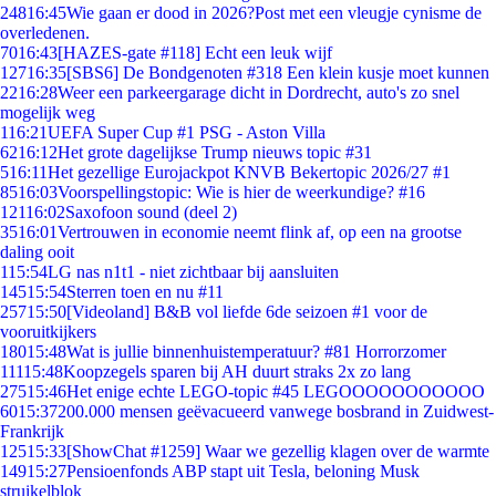
248
16:45
Wie gaan er dood in 2026?Post met een vleugje cynisme de
overledenen.
70
16:43
[HAZES-gate #118] Echt een leuk wijf
127
16:35
[SBS6] De Bondgenoten #318 Een klein kusje moet kunnen
22
16:28
Weer een parkeergarage dicht in Dordrecht, auto's zo snel
mogelijk weg
1
16:21
UEFA Super Cup #1 PSG - Aston Villa
62
16:12
Het grote dagelijkse Trump nieuws topic #31
5
16:11
Het gezellige Eurojackpot KNVB Bekertopic 2026/27 #1
85
16:03
Voorspellingstopic: Wie is hier de weerkundige? #16
121
16:02
Saxofoon sound (deel 2)
35
16:01
Vertrouwen in economie neemt flink af, op een na grootse
daling ooit
1
15:54
LG nas n1t1 - niet zichtbaar bij aansluiten
145
15:54
Sterren toen en nu #11
257
15:50
[Videoland] B&B vol liefde 6de seizoen #1 voor de
vooruitkijkers
180
15:48
Wat is jullie binnenhuistemperatuur? #81 Horrorzomer
111
15:48
Koopzegels sparen bij AH duurt straks 2x zo lang
275
15:46
Het enige echte LEGO-topic #45 LEGOOOOOOOOOOO
60
15:37
200.000 mensen geëvacueerd vanwege bosbrand in Zuidwest-
Frankrijk
125
15:33
[ShowChat #1259] Waar we gezellig klagen over de warmte
149
15:27
Pensioenfonds ABP stapt uit Tesla, beloning Musk
struikelblok