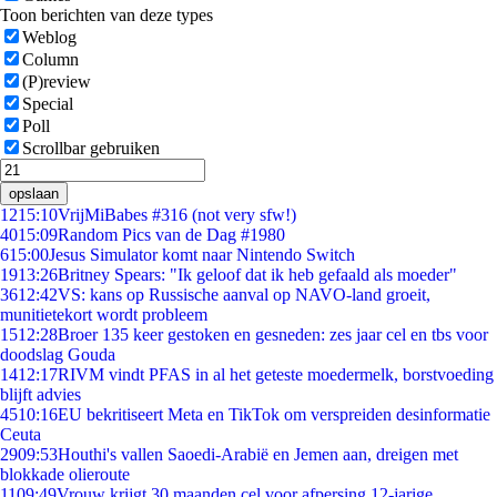
Toon berichten van deze types
Weblog
Column
(P)review
Special
Poll
Scrollbar gebruiken
opslaan
12
15:10
VrijMiBabes #316 (not very sfw!)
40
15:09
Random Pics van de Dag #1980
6
15:00
Jesus Simulator komt naar Nintendo Switch
19
13:26
Britney Spears: "Ik geloof dat ik heb gefaald als moeder"
36
12:42
VS: kans op Russische aanval op NAVO-land groeit,
munitietekort wordt probleem
15
12:28
Broer 135 keer gestoken en gesneden: zes jaar cel en tbs voor
doodslag Gouda
14
12:17
RIVM vindt PFAS in al het geteste moedermelk, borstvoeding
blijft advies
45
10:16
EU bekritiseert Meta en TikTok om verspreiden desinformatie
Ceuta
29
09:53
Houthi's vallen Saoedi-Arabië en Jemen aan, dreigen met
blokkade olieroute
11
09:49
Vrouw krijgt 30 maanden cel voor afpersing 12-jarige