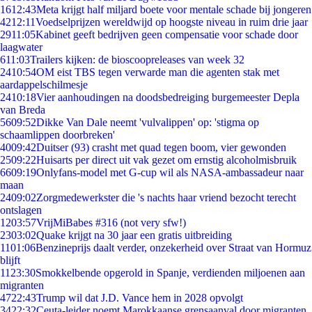
16
12:43
Meta krijgt half miljard boete voor mentale schade bij jongeren
42
12:11
Voedselprijzen wereldwijd op hoogste niveau in ruim drie jaar
29
11:05
Kabinet geeft bedrijven geen compensatie voor schade door
laagwater
6
11:03
Trailers kijken: de bioscoopreleases van week 32
24
10:54
OM eist TBS tegen verwarde man die agenten stak met
aardappelschilmesje
24
10:18
Vier aanhoudingen na doodsbedreiging burgemeester Depla
van Breda
56
09:52
Dikke Van Dale neemt 'vulvalippen' op: 'stigma op
schaamlippen doorbreken'
40
09:42
Duitser (93) crasht met quad tegen boom, vier gewonden
25
09:22
Huisarts per direct uit vak gezet om ernstig alcoholmisbruik
66
09:19
Onlyfans-model met G-cup wil als NASA-ambassadeur naar
maan
24
09:02
Zorgmedewerkster die 's nachts haar vriend bezocht terecht
ontslagen
12
03:57
VrijMiBabes #316 (not very sfw!)
23
03:02
Quake krijgt na 30 jaar een gratis uitbreiding
11
01:06
Benzineprijs daalt verder, onzekerheid over Straat van Hormuz
blijft
11
23:30
Smokkelbende opgerold in Spanje, verdienden miljoenen aan
migranten
47
22:43
Trump wil dat J.D. Vance hem in 2028 opvolgt
34
22:32
Ceuta-leider noemt Marokkaanse grensaanval door migranten