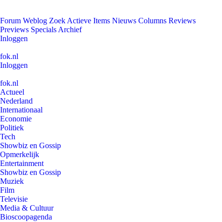
Forum
Weblog
Zoek
Actieve Items
Nieuws
Columns
Reviews
Previews
Specials
Archief
Inloggen
fok.nl
Inloggen
fok.nl
Actueel
Nederland
Internationaal
Economie
Politiek
Tech
Showbiz en Gossip
Opmerkelijk
Entertainment
Showbiz en Gossip
Muziek
Film
Televisie
Media & Cultuur
Bioscoopagenda