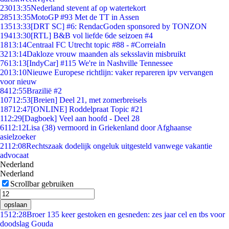
230
13:35
Nederland stevent af op watertekort
285
13:35
MotoGP #93 Met de TT in Assen
135
13:33
[DRT SC] #6: RendacGoden sponsored by TONZON
194
13:30
[RTL] B&B vol liefde 6de seizoen #4
18
13:14
Centraal FC Utrecht topic #88 - #CorreiaIn
32
13:14
Dakloze vrouw maanden als seksslavin misbruikt
76
13:13
[IndyCar] #115 We're in Nashville Tennessee
20
13:10
Nieuwe Europese richtlijn: vaker repareren ipv vervangen
voor nieuw
84
12:55
Brazilië #2
107
12:53
[Breien] Deel 21, met zomerbreisels
187
12:47
[ONLINE] Roddelpraat Topic #21
1
12:29
[Dagboek] Veel aan hoofd - Deel 28
61
12:12
Lisa (38) vermoord in Griekenland door Afghaanse
asielzoeker
21
12:08
Rechtszaak dodelijk ongeluk uitgesteld vanwege vakantie
advocaat
Nederland
Nederland
Scrollbar gebruiken
opslaan
15
12:28
Broer 135 keer gestoken en gesneden: zes jaar cel en tbs voor
doodslag Gouda