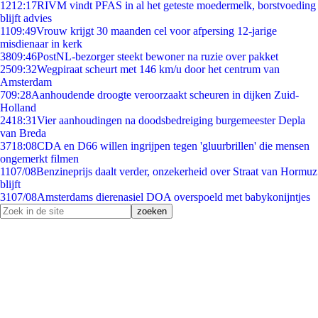
12
12:17
RIVM vindt PFAS in al het geteste moedermelk, borstvoeding
blijft advies
11
09:49
Vrouw krijgt 30 maanden cel voor afpersing 12-jarige
misdienaar in kerk
38
09:46
PostNL-bezorger steekt bewoner na ruzie over pakket
25
09:32
Wegpiraat scheurt met 146 km/u door het centrum van
Amsterdam
7
09:28
Aanhoudende droogte veroorzaakt scheuren in dijken Zuid-
Holland
24
18:31
Vier aanhoudingen na doodsbedreiging burgemeester Depla
van Breda
37
18:08
CDA en D66 willen ingrijpen tegen 'gluurbrillen' die mensen
ongemerkt filmen
11
07/08
Benzineprijs daalt verder, onzekerheid over Straat van Hormuz
blijft
31
07/08
Amsterdams dierenasiel DOA overspoeld met babykonijntjes