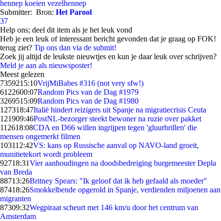
hennep
koeien
vezelhennep
Submitter:
Bron:
Het Parool
37
Help ons; deel dit item als je het leuk vond
Heb je een leuk of interessant bericht gevonden dat je graag op FOK!
terug ziet?
Tip ons dan via de submit!
Zoek jij altijd de leukste nieuwtjes en kun je daar leuk over schrijven?
Meld je aan als nieuwsposter!
Meest gelezen
73592
15:10
VrijMiBabes #316 (not very sfw!)
61226
00:07
Random Pics van de Dag #1979
32695
15:09
Random Pics van de Dag #1980
1273
18:47
Italië hindert reizigers uit Spanje na migratiecrisis Ceuta
1219
09:46
PostNL-bezorger steekt bewoner na ruzie over pakket
1126
18:08
CDA en D66 willen ingrijpen tegen 'gluurbrillen' die
mensen ongemerkt filmen
1031
12:42
VS: kans op Russische aanval op NAVO-land groeit,
munitietekort wordt probleem
927
18:31
Vier aanhoudingen na doodsbedreiging burgemeester Depla
van Breda
887
13:26
Britney Spears: "Ik geloof dat ik heb gefaald als moeder"
874
18:26
Smokkelbende opgerold in Spanje, verdienden miljoenen aan
migranten
873
09:32
Wegpiraat scheurt met 146 km/u door het centrum van
Amsterdam