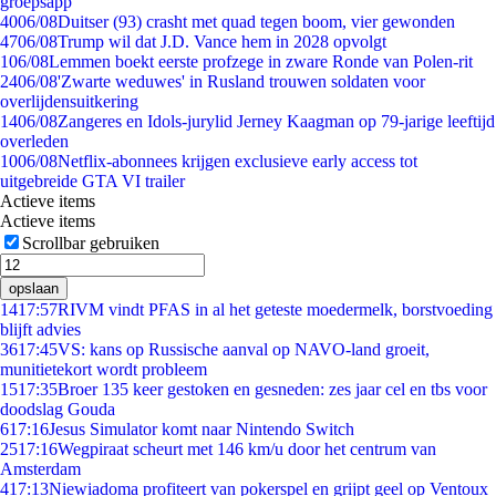
groepsapp
40
06/08
Duitser (93) crasht met quad tegen boom, vier gewonden
47
06/08
Trump wil dat J.D. Vance hem in 2028 opvolgt
1
06/08
Lemmen boekt eerste profzege in zware Ronde van Polen-rit
24
06/08
'Zwarte weduwes' in Rusland trouwen soldaten voor
overlijdensuitkering
14
06/08
Zangeres en Idols-jurylid Jerney Kaagman op 79-jarige leeftijd
overleden
10
06/08
Netflix-abonnees krijgen exclusieve early access tot
uitgebreide GTA VI trailer
Actieve items
Actieve items
Scrollbar gebruiken
opslaan
14
17:57
RIVM vindt PFAS in al het geteste moedermelk, borstvoeding
blijft advies
36
17:45
VS: kans op Russische aanval op NAVO-land groeit,
munitietekort wordt probleem
15
17:35
Broer 135 keer gestoken en gesneden: zes jaar cel en tbs voor
doodslag Gouda
6
17:16
Jesus Simulator komt naar Nintendo Switch
25
17:16
Wegpiraat scheurt met 146 km/u door het centrum van
Amsterdam
4
17:13
Niewiadoma profiteert van pokerspel en grijpt geel op Ventoux