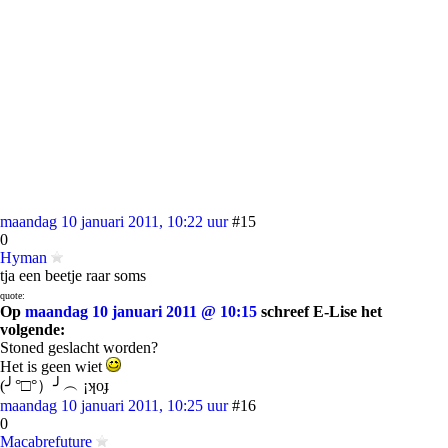
maandag 10 januari 2011, 10:22 uur
#15
0
Hyman
tja een beetje raar soms
quote:
Op
maandag 10 januari 2011 @ 10:15
schreef E-Lise het
volgende:
Stoned geslacht worden?
Het is geen wiet
(╯°□°）╯︵ ¡ʞoɟ
maandag 10 januari 2011, 10:25 uur
#16
0
Macabrefuture