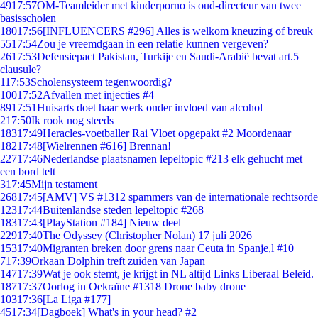
49
17:57
OM-Teamleider met kinderporno is oud-directeur van twee
basisscholen
180
17:56
[INFLUENCERS #296] Alles is welkom kneuzing of breuk
55
17:54
Zou je vreemdgaan in een relatie kunnen vergeven?
26
17:53
Defensiepact Pakistan, Turkije en Saudi-Arabië bevat art.5
clausule?
1
17:53
Scholensysteem tegenwoordig?
100
17:52
Afvallen met injecties #4
89
17:51
Huisarts doet haar werk onder invloed van alcohol
2
17:50
Ik rook nog steeds
183
17:49
Heracles-voetballer Rai Vloet opgepakt #2 Moordenaar
182
17:48
[Wielrennen #616] Brennan!
227
17:46
Nederlandse plaatsnamen lepeltopic #213 elk gehucht met
een bord telt
3
17:45
Mijn testament
268
17:45
[AMV] VS #1312 spammers van de internationale rechtsorde
123
17:44
Buitenlandse steden lepeltopic #268
183
17:43
[PlayStation #184] Nieuw deel
229
17:40
The Odyssey (Christopher Nolan) 17 juli 2026
153
17:40
Migranten breken door grens naar Ceuta in Spanje,l #10
7
17:39
Orkaan Dolphin treft zuiden van Japan
147
17:39
Wat je ook stemt, je krijgt in NL altijd Links Liberaal Beleid.
187
17:37
Oorlog in Oekraïne #1318 Drone baby drone
103
17:36
[La Liga #177]
45
17:34
[Dagboek] What's in your head? #2