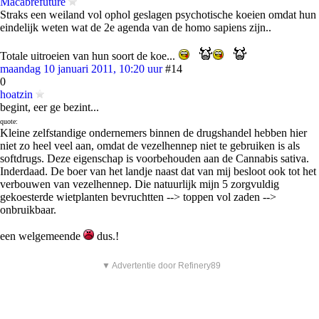
Macabrefuture
Straks een weiland vol ophol geslagen psychotische koeien omdat hun
eindelijk weten wat de 2e agenda van de homo sapiens zijn..
Totale uitroeien van hun soort de koe...
maandag 10 januari 2011, 10:20 uur
#14
0
hoatzin
begint, eer ge bezint...
quote:
Kleine zelfstandige ondernemers binnen de drugshandel hebben hier
niet zo heel veel aan, omdat de vezelhennep niet te gebruiken is als
softdrugs. Deze eigenschap is voorbehouden aan de Cannabis sativa.
Inderdaad. De boer van het landje naast dat van mij besloot ook tot het
verbouwen van vezelhennep. Die natuurlijk mijn 5 zorgvuldig
gekoesterde wietplanten bevruchtten --> toppen vol zaden -->
onbruikbaar.
een welgemeende
dus.!
▼ Advertentie door Refinery89