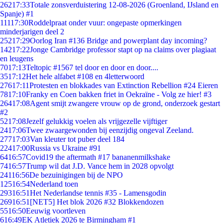
262
17:33
Totale zonsverduistering 12-08-2026 (Groenland, IJsland en
Spanje) #1
111
17:30
Roddelpraat onder vuur: ongepaste opmerkingen
minderjarigen deel 2
252
17:29
Oorlog Iran #136 Bridge and powerplant day incoming?
142
17:22
Jonge Cambridge professor stapt op na claims over plagiaat
en leugens
70
17:13
Teltopic #1567 tel door en door en door....
35
17:12
Het hele alfabet #108 en 4letterwoord
276
17:11
Protesten en blokkades van Extinction Rebellion #24 Eieren
78
17:10
Franky en Coen bakken friet in Oekraïne - Volg ze hier! #3
264
17:08
Agent smijt zwangere vrouw op de grond, onderzoek gestart
#2
52
17:08
Jezelf gelukkig voelen als vrijgezelle vijftiger
24
17:06
Twee zwaargewonden bij eenzijdig ongeval Zeeland.
277
17:03
Van kleuter tot puber deel 184
224
17:00
Russia vs Ukraine #91
64
16:57
Covid19 the aftermath #17 bananenmilkshake
74
16:57
Trump wil dat J.D. Vance hem in 2028 opvolgt
241
16:56
De bezuinigingen bij de NPO
125
16:54
Nederland toen
293
16:51
Het Nederlandse tennis #35 - Lamensgodin
269
16:51
[NET5] Het blok 2026 #32 Blokkendozen
55
16:50
Eeuwig voortleven
6
16:49
EK Atletiek 2026 te Birmingham #1