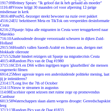
19
17:09
Britney Spears: "Ik geloof dat ik heb gefaald als moeder"
11
16:48
Vrouw krijgt 30 maanden cel voor afpersing 12-jarige
misdienaar in kerk
38
16:48
PostNL-bezorger steekt bewoner na ruzie over pakket
45
16:24
EU bekritiseert Meta en TikTok om verspreiden desinformatie
Ceuta
62
16:23
Spanje: bijna alle migranten in Ceuta weer teruggekeerd naar
Marokko
7
16:10
Aanhoudende droogte veroorzaakt scheuren in dijken Zuid-
Holland
29
15:56
Houthi's vallen Saoedi-Arabië en Jemen aan, dreigen met
blokkade olieroute
27
15:52
Italië hindert reizigers uit Spanje na migratiecrisis Ceuta
40
15:46
Random Pics van de Dag #1980
37
15:16
CDA en D66 willen ingrijpen tegen 'gluurbrillen' die mensen
ongemerkt filmen
69
14:25
Meer agressie tegen een andersluidende politieke mening, laat
jij je intimideren?
23
14:17
Long live the 7th of October
2
14:11
Nieuw te streamen in augustus
1
14:08
Excelsior opent seizoen met ruime zege op promovendus
Cambuur
60
13:58
Waterschappen slaan alarm wegens droogte: Gereedschapskist
leeg
37
13:13
Random Pics van de Dag #1833