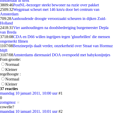
misdienaar in kerk
38
09:46
PostNL-bezorger steekt bewoner na ruzie over pakket
25
09:32
Wegpiraat scheurt met 146 km/u door het centrum van
Amsterdam
7
09:28
Aanhoudende droogte veroorzaakt scheuren in dijken Zuid-
Holland
24
18:31
Vier aanhoudingen na doodsbedreiging burgemeester Depla
van Breda
37
18:08
CDA en D66 willen ingrijpen tegen 'gluurbrillen' die mensen
ongemerkt filmen
11
07/08
Benzineprijs daalt verder, onzekerheid over Straat van Hormuz
blijft
31
07/08
Amsterdams dierenasiel DOA overspoeld met babykonijntjes
Font-grootte:
Normaal
Kleiner
regelhoogte :
Normaal
Kleiner
37 reacties
maandag 10 januari 2011, 10:00 uur
#1
0
zomgmoz
cowelie?
maandag 10 januari 2011, 10:01 uur
#2