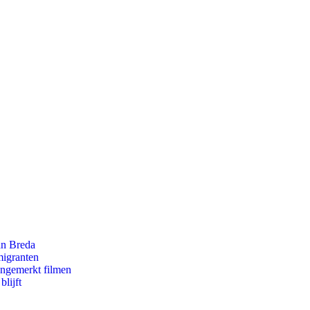
an Breda
migranten
ongemerkt filmen
lijft