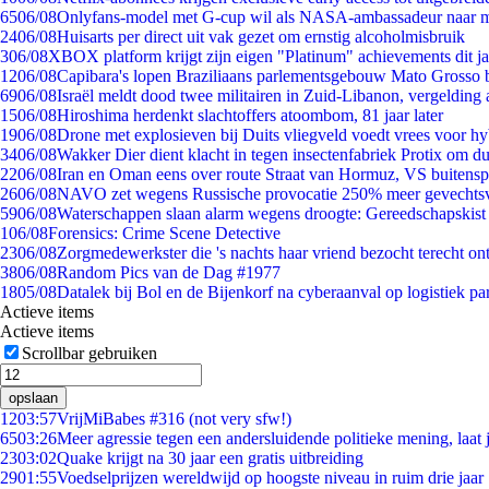
65
06/08
Onlyfans-model met G-cup wil als NASA-ambassadeur naar 
24
06/08
Huisarts per direct uit vak gezet om ernstig alcoholmisbruik
3
06/08
XBOX platform krijgt zijn eigen "Platinum" achievements dit ja
12
06/08
Capibara's lopen Braziliaans parlementsgebouw Mato Grosso 
69
06/08
Israël meldt dood twee militairen in Zuid-Libanon, vergeldin
15
06/08
Hiroshima herdenkt slachtoffers atoombom, 81 jaar later
19
06/08
Drone met explosieven bij Duits vliegveld voedt vrees voor hy
34
06/08
Wakker Dier dient klacht in tegen insectenfabriek Protix om 
22
06/08
Iran en Oman eens over route Straat van Hormuz, VS buitensp
26
06/08
NAVO zet wegens Russische provocatie 250% meer gevechtsvl
59
06/08
Waterschappen slaan alarm wegens droogte: Gereedschapskist
1
06/08
Forensics: Crime Scene Detective
23
06/08
Zorgmedewerkster die 's nachts haar vriend bezocht terecht on
38
06/08
Random Pics van de Dag #1977
18
05/08
Datalek bij Bol en de Bijenkorf na cyberaanval op logistiek pa
Actieve items
Actieve items
Scrollbar gebruiken
opslaan
12
03:57
VrijMiBabes #316 (not very sfw!)
65
03:26
Meer agressie tegen een andersluidende politieke mening, laat j
23
03:02
Quake krijgt na 30 jaar een gratis uitbreiding
29
01:55
Voedselprijzen wereldwijd op hoogste niveau in ruim drie jaar