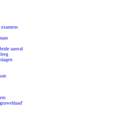
e examens
maan
bride aanval
 leeg
tslagen
ssie
eem
'gruweldaad'