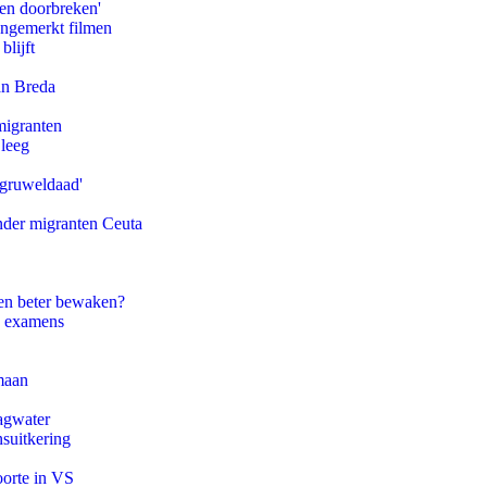
pen doorbreken'
ongemerkt filmen
blijft
an Breda
migranten
 leeg
'gruweldaad'
onder migranten Ceuta
en beter bewaken?
e examens
maan
agwater
suitkering
oorte in VS