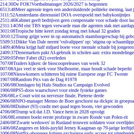
2
14:30
De FOK!Voetbalmanager 2026/2027 is begonnen
65
13:48
Meer agressie tegen een andersluidende politieke mening, laat j
31
11:52
Amsterdams dierenasiel DOA overspoeld met babykonijntjes
25
11:46
Kabinet geeft bedrijven geen compensatie voor schade door la
23
11:14
OM eist TBS tegen verwarde man die agenten stak met aardap
30
11:08
Tropische hitte keert zondag terug met lokaal 32 graden
30
10:12
Trump grijpt weer in op automatisch staatsburgerschap bij geb
55
09:51
Dikke Van Dale neemt 'vulvalippen' op: 'stigma op schaamlip
14
09:40
Meta krijgt half miljard boete voor mentale schade bij jongeren
24
09:37
Denemarken pakt AI-gebruik in scholen aan: extra mondeling
25
09:05
Peter Faber (82) overleden
7
07/08
Trailers kijken: de bioscoopreleases van week 32
0
07/08
Ajax veel te sterk voor Shelbourne, maar houdt schade beperkt
1
07/08
Nieuwkomers schitteren bij ruime Europese zege FC Twente
19
07/08
Random Pics van de Dag #1978
15
06/08
Ontslagen bij Halo Studios na Campaign Evolved
19
06/08
PS5-doos waarschuwt voor einde fysieke games
2
06/08
Le Court wint na nerveuze finale, Pieterse derde
29
06/08
NPO-manager Menno de Boer geschorst na dickpic in groeps
36
06/08
Duitser (93) crasht met quad tegen boom, vier gewonden
47
06/08
Trump wil dat J.D. Vance hem in 2028 opvolgt
1
06/08
Lemmen boekt eerste profzege in zware Ronde van Polen-rit
24
06/08
'Zwarte weduwes' in Rusland trouwen soldaten voor overlijden
14
06/08
Zangeres en Idols-jurylid Jerney Kaagman op 79-jarige leeftij
10
06/08
Netflix-abonnees krijgen exclusieve early access tot uitgebreid