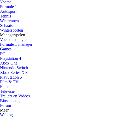
Voetbal
Formule 1
Autosport
Tennis
Wielrennen
Schaatsen
Wintersporten
Managerspelen
Voetbalmanager
Formule 1-manager
Games
PC
Playstation 4
Xbox One
Nintendo Switch
Xbox Series X|S
PlayStation 5
Film & TV
Film
Televisie
Trailers en Videos
Bioscoopagenda
Forum
Meer
Weblog