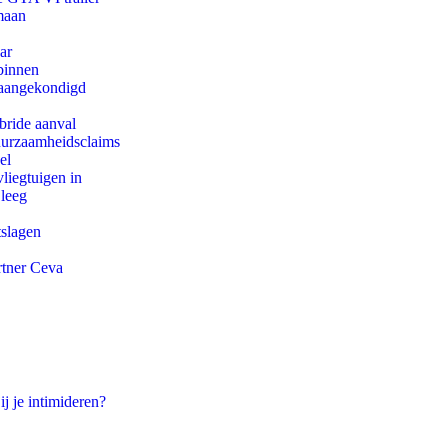
maan
ar
binnen
g aangekondigd
bride aanval
duurzaamheidsclaims
el
iegtuigen in
 leeg
tslagen
rtner Ceva
ij je intimideren?