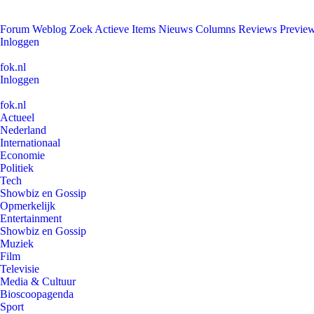
Forum
Weblog
Zoek
Actieve Items
Nieuws
Columns
Reviews
Previe
Inloggen
fok.nl
Inloggen
fok.nl
Actueel
Nederland
Internationaal
Economie
Politiek
Tech
Showbiz en Gossip
Opmerkelijk
Entertainment
Showbiz en Gossip
Muziek
Film
Televisie
Media & Cultuur
Bioscoopagenda
Sport