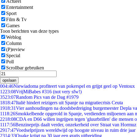
Actueel
Entertainment
Sport
Film & Tv
Games
Toon berichten van deze types
Weblog
Column
(P)review
Special
Poll
Scrollbar gebruiken
opslaan
0
04:46
Niewiadoma profiteert van pokerspel en grijpt geel op Ventoux
12
23:08
VrijMiBabes #316 (not very sfw!)
35
23:07
Random Pics van de Dag #1979
18
18:47
Italië hindert reizigers uit Spanje na migratiecrisis Ceuta
19
18:31
Vier aanhoudingen na doodsbedreiging burgemeester Depla v
11
18:26
Smokkelbende opgerold in Spanje, verdienden miljoenen aan 
22
18:08
CDA en D66 willen ingrijpen tegen 'gluurbrillen' die mensen 
11
17:56
Benzineprijs daalt verder, onzekerheid over Straat van Hormuz b
29
17:47
Voedselprijzen wereldwijd op hoogste niveau in ruim drie jaar
23
14:33
Quake krijgt na 30 jaar een gratis uitbreiding