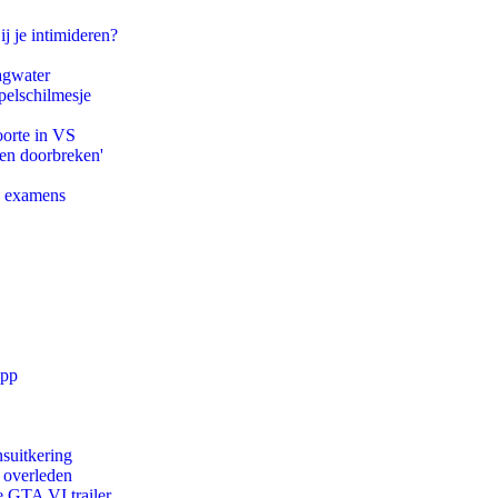
ij je intimideren?
agwater
pelschilmesje
oorte in VS
pen doorbreken'
e examens
app
suitkering
d overleden
e GTA VI trailer