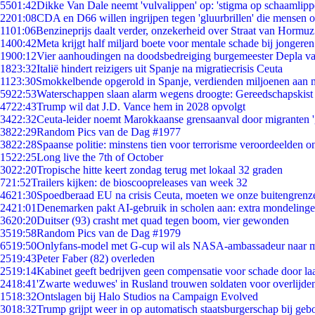
55
01:42
Dikke Van Dale neemt 'vulvalippen' op: 'stigma op schaamlip
22
01:08
CDA en D66 willen ingrijpen tegen 'gluurbrillen' die mensen 
11
01:06
Benzineprijs daalt verder, onzekerheid over Straat van Hormuz 
14
00:42
Meta krijgt half miljard boete voor mentale schade bij jongeren
19
00:12
Vier aanhoudingen na doodsbedreiging burgemeester Depla v
18
23:32
Italië hindert reizigers uit Spanje na migratiecrisis Ceuta
11
23:30
Smokkelbende opgerold in Spanje, verdienden miljoenen aan 
59
22:53
Waterschappen slaan alarm wegens droogte: Gereedschapskist
47
22:43
Trump wil dat J.D. Vance hem in 2028 opvolgt
34
22:32
Ceuta-leider noemt Marokkaanse grensaanval door migranten 
38
22:29
Random Pics van de Dag #1977
38
22:28
Spaanse politie: minstens tien voor terrorisme veroordeelden 
15
22:25
Long live the 7th of October
30
22:20
Tropische hitte keert zondag terug met lokaal 32 graden
7
21:52
Trailers kijken: de bioscoopreleases van week 32
46
21:30
Spoedberaad EU na crisis Ceuta, moeten we onze buitengrenz
24
21:01
Denemarken pakt AI-gebruik in scholen aan: extra mondeling
36
20:20
Duitser (93) crasht met quad tegen boom, vier gewonden
35
19:58
Random Pics van de Dag #1979
65
19:50
Onlyfans-model met G-cup wil als NASA-ambassadeur naar 
25
19:43
Peter Faber (82) overleden
25
19:14
Kabinet geeft bedrijven geen compensatie voor schade door la
24
18:41
'Zwarte weduwes' in Rusland trouwen soldaten voor overlijden
15
18:32
Ontslagen bij Halo Studios na Campaign Evolved
30
18:32
Trump grijpt weer in op automatisch staatsburgerschap bij geb