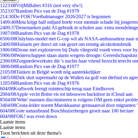
12
23:08
VrijMiBabes #316 (not very sfw!)
35
23:07
Random Pics van de Dag #1979
2
14:30
De FOK!Voetbalmanager 2026/2027 is begonnen
14
09:40
Meta krijgt half miljard boete voor mentale schade bij jongeren
24
09:37
Denemarken pakt AI-gebruik in scholen aan: extra mondeling
19
07/08
Random Pics van de Dag #1978
65
06/08
Onlyfans-model met G-cup wil als NASA-ambassadeur naar 
24
06/08
Huisarts per direct uit vak gezet om ernstig alcoholmisbruik
19
06/08
Drone met explosieven bij Duits vliegveld voedt vrees voor hy
59
06/08
Waterschappen slaan alarm wegens droogte: Gereedschapskist
23
06/08
Zorgmedewerkster die 's nachts haar vriend bezocht terecht on
38
06/08
Random Pics van de Dag #1977
21
05/08
Tanken in België wordt nóg aantrekkelijker
34
05/08
Dirk sluit supermarkt op de Wallen na golf van diefstal en agre
12
05/08
Random Pics van de Dag #1976
6
04/08
Kraftwerk brengt ruimteschip terug naar Eindhoven
20
04/08
Apple vecht Britse eis tot inbouwen backdoor in iCloud aan
85
04/08
'Witte' mannen discrimineren is volgens OM geen enkel probl
34
04/08
Ceuta-leider noemt Marokkaanse grensaanval door migranten 
6
04/08
Grote natuurbrand Boschhuizerbergen groeit naar 100 hectare
6
04/08
FOK! was even down
Laatste items
Laatste items
Toon berichten uit deze thema's