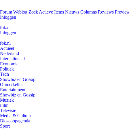
Forum
Weblog
Zoek
Actieve Items
Nieuws
Columns
Reviews
Previe
Inloggen
fok.nl
Inloggen
fok.nl
Actueel
Nederland
Internationaal
Economie
Politiek
Tech
Showbiz en Gossip
Opmerkelijk
Entertainment
Showbiz en Gossip
Muziek
Film
Televisie
Media & Cultuur
Bioscoopagenda
Sport