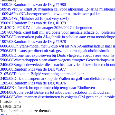
16
09:56
Random Pics van de Dag #1980
5
09:49
Vrouw krijgt 30 maanden cel voor afpersing 12-jarige misdienaa
10
09:46
PostNL-bezorger steekt bewoner na ruzie over pakket
12
06:54
VrijMiBabes #316 (not very sfw!)
35
00:07
Random Pics van de Dag #1979
2
14:30
De FOK!Voetbalmanager 2026/2027 is begonnen
15
07/08
Meta krijgt half miljard boete voor mentale schade bij jongeren
20
07/08
Denemarken pakt AI-gebruik in scholen aan: extra mondeling
19
07/08
Random Pics van de Dag #1978
66
06/08
Onlyfans-model met G-cup wil als NASA-ambassadeur naar 
25
06/08
Huisarts per direct uit vak gezet om ernstig alcoholmisbruik
19
06/08
Drone met explosieven bij Duits vliegveld voedt vrees voor hy
59
06/08
Waterschappen slaan alarm wegens droogte: Gereedschapskist
24
06/08
Zorgmedewerkster die 's nachts haar vriend bezocht terecht on
38
06/08
Random Pics van de Dag #1977
21
05/08
Tanken in België wordt nóg aantrekkelijker
34
05/08
Dirk sluit supermarkt op de Wallen na golf van diefstal en agre
12
05/08
Random Pics van de Dag #1976
6
04/08
Kraftwerk brengt ruimteschip terug naar Eindhoven
20
04/08
Apple vecht Britse eis tot inbouwen backdoor in iCloud aan
85
04/08
'Witte' mannen discrimineren is volgens OM geen enkel probl
Laatste items
Laatste items
Toon berichten uit deze thema's