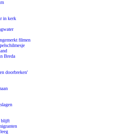
am
r in kerk
agwater
ongemerkt filmen
pelschilmesje
land
an Breda
pen doorbreken'
maan
tslagen
blijft
migranten
 leeg