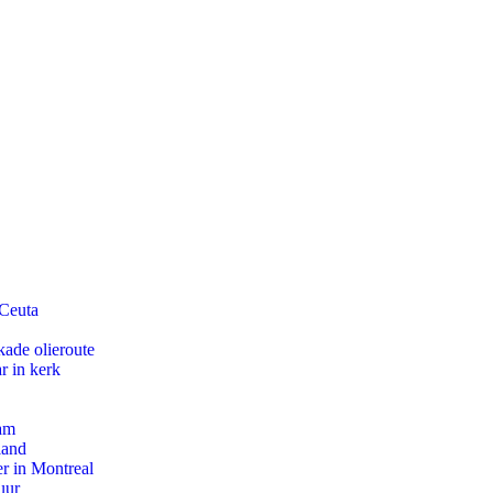
 Ceuta
kade olieroute
r in kerk
dam
land
r in Montreal
uur