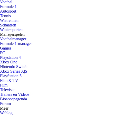
Voetbal
Formule 1
Autosport
Tennis
Wielrennen
Schaatsen
Wintersporten
Managerspelen
Voetbalmanager
Formule 1-manager
Games
PC
Playstation 4
Xbox One
Nintendo Switch
Xbox Series X|S
PlayStation 5
Film & TV
Film
Televisie
Trailers en Videos
Bioscoopagenda
Forum
Meer
Weblog