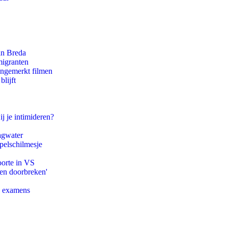
an Breda
migranten
ongemerkt filmen
lijft
ij je intimideren?
agwater
pelschilmesje
oorte in VS
pen doorbreken'
e examens