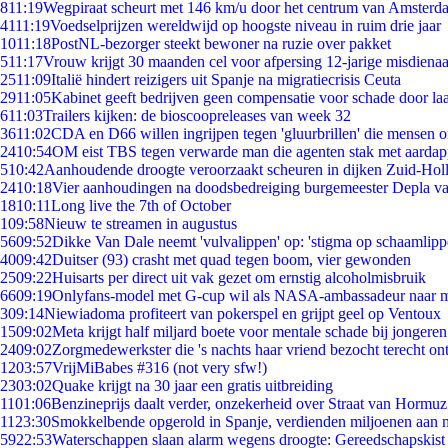
8
11:19
Wegpiraat scheurt met 146 km/u door het centrum van Amsterd
41
11:19
Voedselprijzen wereldwijd op hoogste niveau in ruim drie jaar
10
11:18
PostNL-bezorger steekt bewoner na ruzie over pakket
5
11:17
Vrouw krijgt 30 maanden cel voor afpersing 12-jarige misdienaa
25
11:09
Italië hindert reizigers uit Spanje na migratiecrisis Ceuta
29
11:05
Kabinet geeft bedrijven geen compensatie voor schade door la
6
11:03
Trailers kijken: de bioscoopreleases van week 32
36
11:02
CDA en D66 willen ingrijpen tegen 'gluurbrillen' die mensen 
24
10:54
OM eist TBS tegen verwarde man die agenten stak met aardap
5
10:42
Aanhoudende droogte veroorzaakt scheuren in dijken Zuid-Hol
24
10:18
Vier aanhoudingen na doodsbedreiging burgemeester Depla v
18
10:11
Long live the 7th of October
1
09:58
Nieuw te streamen in augustus
56
09:52
Dikke Van Dale neemt 'vulvalippen' op: 'stigma op schaamlip
40
09:42
Duitser (93) crasht met quad tegen boom, vier gewonden
25
09:22
Huisarts per direct uit vak gezet om ernstig alcoholmisbruik
66
09:19
Onlyfans-model met G-cup wil als NASA-ambassadeur naar 
3
09:14
Niewiadoma profiteert van pokerspel en grijpt geel op Ventoux
15
09:02
Meta krijgt half miljard boete voor mentale schade bij jongeren
24
09:02
Zorgmedewerkster die 's nachts haar vriend bezocht terecht on
12
03:57
VrijMiBabes #316 (not very sfw!)
23
03:02
Quake krijgt na 30 jaar een gratis uitbreiding
11
01:06
Benzineprijs daalt verder, onzekerheid over Straat van Hormuz 
11
23:30
Smokkelbende opgerold in Spanje, verdienden miljoenen aan 
59
22:53
Waterschappen slaan alarm wegens droogte: Gereedschapskist