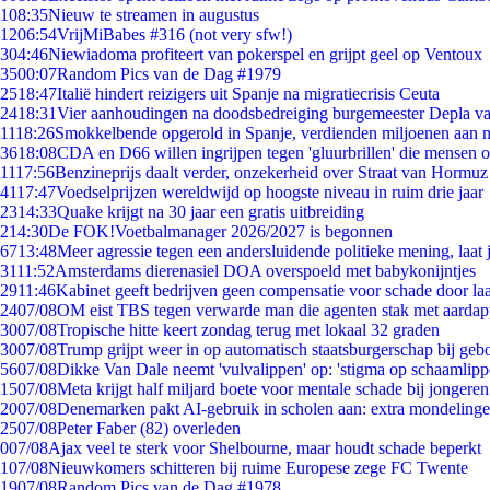
1
08:35
Nieuw te streamen in augustus
12
06:54
VrijMiBabes #316 (not very sfw!)
3
04:46
Niewiadoma profiteert van pokerspel en grijpt geel op Ventoux
35
00:07
Random Pics van de Dag #1979
25
18:47
Italië hindert reizigers uit Spanje na migratiecrisis Ceuta
24
18:31
Vier aanhoudingen na doodsbedreiging burgemeester Depla v
11
18:26
Smokkelbende opgerold in Spanje, verdienden miljoenen aan 
36
18:08
CDA en D66 willen ingrijpen tegen 'gluurbrillen' die mensen 
11
17:56
Benzineprijs daalt verder, onzekerheid over Straat van Hormuz b
41
17:47
Voedselprijzen wereldwijd op hoogste niveau in ruim drie jaar
23
14:33
Quake krijgt na 30 jaar een gratis uitbreiding
2
14:30
De FOK!Voetbalmanager 2026/2027 is begonnen
67
13:48
Meer agressie tegen een andersluidende politieke mening, laat j
31
11:52
Amsterdams dierenasiel DOA overspoeld met babykonijntjes
29
11:46
Kabinet geeft bedrijven geen compensatie voor schade door la
24
07/08
OM eist TBS tegen verwarde man die agenten stak met aardap
30
07/08
Tropische hitte keert zondag terug met lokaal 32 graden
30
07/08
Trump grijpt weer in op automatisch staatsburgerschap bij geb
56
07/08
Dikke Van Dale neemt 'vulvalippen' op: 'stigma op schaamlip
15
07/08
Meta krijgt half miljard boete voor mentale schade bij jongeren
20
07/08
Denemarken pakt AI-gebruik in scholen aan: extra mondeling
25
07/08
Peter Faber (82) overleden
0
07/08
Ajax veel te sterk voor Shelbourne, maar houdt schade beperkt
1
07/08
Nieuwkomers schitteren bij ruime Europese zege FC Twente
19
07/08
Random Pics van de Dag #1978