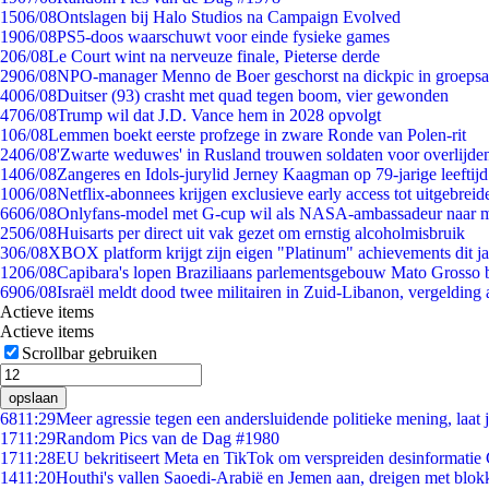
15
06/08
Ontslagen bij Halo Studios na Campaign Evolved
19
06/08
PS5-doos waarschuwt voor einde fysieke games
2
06/08
Le Court wint na nerveuze finale, Pieterse derde
29
06/08
NPO-manager Menno de Boer geschorst na dickpic in groeps
40
06/08
Duitser (93) crasht met quad tegen boom, vier gewonden
47
06/08
Trump wil dat J.D. Vance hem in 2028 opvolgt
1
06/08
Lemmen boekt eerste profzege in zware Ronde van Polen-rit
24
06/08
'Zwarte weduwes' in Rusland trouwen soldaten voor overlijden
14
06/08
Zangeres en Idols-jurylid Jerney Kaagman op 79-jarige leeftij
10
06/08
Netflix-abonnees krijgen exclusieve early access tot uitgebreid
66
06/08
Onlyfans-model met G-cup wil als NASA-ambassadeur naar 
25
06/08
Huisarts per direct uit vak gezet om ernstig alcoholmisbruik
3
06/08
XBOX platform krijgt zijn eigen "Platinum" achievements dit ja
12
06/08
Capibara's lopen Braziliaans parlementsgebouw Mato Grosso 
69
06/08
Israël meldt dood twee militairen in Zuid-Libanon, vergeldin
Actieve items
Actieve items
Scrollbar gebruiken
opslaan
68
11:29
Meer agressie tegen een andersluidende politieke mening, laat ji
17
11:29
Random Pics van de Dag #1980
17
11:28
EU bekritiseert Meta en TikTok om verspreiden desinformatie
14
11:20
Houthi's vallen Saoedi-Arabië en Jemen aan, dreigen met blok