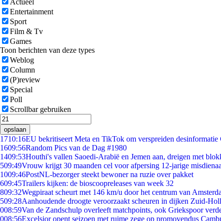
Actueel
Entertainment
Sport
Film & Tv
Games
Toon berichten van deze types
Weblog
Column
(P)review
Special
Poll
Scrollbar gebruiken
opslaan
17
10:16
EU bekritiseert Meta en TikTok om verspreiden desinformatie
16
09:56
Random Pics van de Dag #1980
14
09:53
Houthi's vallen Saoedi-Arabië en Jemen aan, dreigen met blok
5
09:49
Vrouw krijgt 30 maanden cel voor afpersing 12-jarige misdienaa
10
09:46
PostNL-bezorger steekt bewoner na ruzie over pakket
6
09:45
Trailers kijken: de bioscoopreleases van week 32
8
09:32
Wegpiraat scheurt met 146 km/u door het centrum van Amster
5
09:28
Aanhoudende droogte veroorzaakt scheuren in dijken Zuid-Hol
0
08:59
Van de Zandschulp overleeft matchpoints, ook Griekspoor verde
0
08:56
Excelsior opent seizoen met ruime zege op promovendus Camb