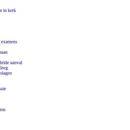
r in kerk
e examens
maan
bride aanval
 leeg
tslagen
ssie
eem