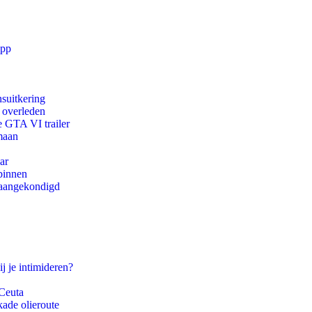
app
suitkering
d overleden
e GTA VI trailer
maan
ar
binnen
g aangekondigd
j je intimideren?
 Ceuta
kade olieroute