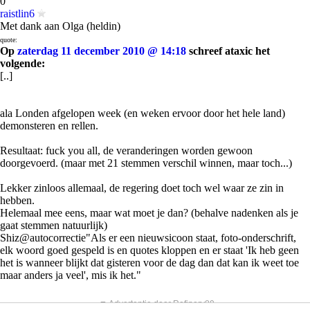
0
raistlin6
Met dank aan Olga (heldin)
quote:
Op
zaterdag 11 december 2010 @ 14:18
schreef ataxic het
volgende:
[..]
ala Londen afgelopen week (en weken ervoor door het hele land)
demonsteren en rellen.
Resultaat: fuck you all, de veranderingen worden gewoon
doorgevoerd. (maar met 21 stemmen verschil winnen, maar toch...)
Lekker zinloos allemaal, de regering doet toch wel waar ze zin in
hebben.
Helemaal mee eens, maar wat moet je dan? (behalve nadenken als je
gaat stemmen natuurlijk)
Shiz@autocorrectie"Als er een nieuwsicoon staat, foto-onderschrift,
elk woord goed gespeld is en quotes kloppen en er staat 'Ik heb geen
het is wanneer blijkt dat gisteren voor de dag dan dat kan ik weet toe
maar anders ja veel', mis ik het."
▼ Advertentie door Refinery89