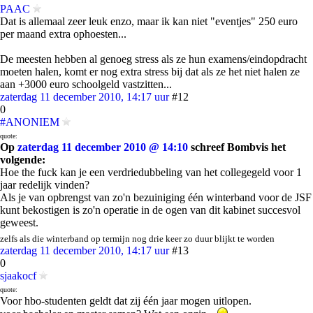
PAAC
Dat is allemaal zeer leuk enzo, maar ik kan niet "eventjes" 250 euro
per maand extra ophoesten...
De meesten hebben al genoeg stress als ze hun examens/eindopdracht
moeten halen, komt er nog extra stress bij dat als ze het niet halen ze
aan +3000 euro schoolgeld vastzitten...
zaterdag 11 december 2010, 14:17 uur
#12
0
#ANONIEM
quote:
Op
zaterdag 11 december 2010 @ 14:10
schreef Bombvis het
volgende:
Hoe the fuck kan je een verdriedubbeling van het collegegeld voor 1
jaar redelijk vinden?
Als je van opbrengst van zo'n bezuiniging één winterband voor de JSF
kunt bekostigen is zo'n operatie in de ogen van dit kabinet succesvol
geweest.
zelfs als die winterband op termijn nog drie keer zo duur blijkt te worden
zaterdag 11 december 2010, 14:17 uur
#13
0
sjaakocf
quote:
Voor hbo-studenten geldt dat zij één jaar mogen uitlopen.