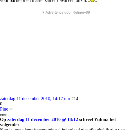
voor bachelor en master samen? Wat een onzin.
▼ Advertentie door Refinery89
zaterdag 11 december 2010, 14:17 uur
#14
0
Pine
quote:
Op
zaterdag 11 december 2010 @ 14:12
schreef Yuhina het
volgende:
Nou ja, onze kenniseconomie zal inderdaad niet afhankelijk zijn van