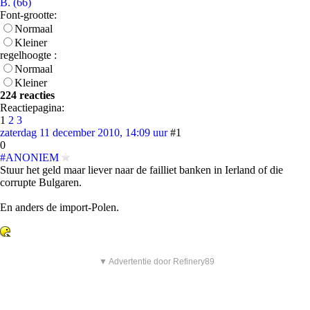
B. (66)
Font-grootte:
Normaal
Kleiner
regelhoogte :
Normaal
Kleiner
224 reacties
Reactiepagina:
1
2
3
zaterdag 11 december 2010, 14:09 uur
#1
0
#ANONIEM
Stuur het geld maar liever naar de failliet banken in Ierland of die
corrupte Bulgaren.
En anders de import-Polen.
▼ Advertentie door Refinery89