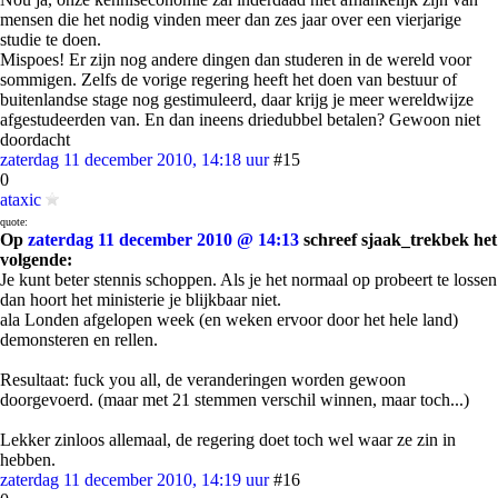
mensen die het nodig vinden meer dan zes jaar over een vierjarige
studie te doen.
Mispoes! Er zijn nog andere dingen dan studeren in de wereld voor
sommigen. Zelfs de vorige regering heeft het doen van bestuur of
buitenlandse stage nog gestimuleerd, daar krijg je meer wereldwijze
afgestudeerden van. En dan ineens driedubbel betalen? Gewoon niet
doordacht
zaterdag 11 december 2010, 14:18 uur
#15
0
ataxic
quote:
Op
zaterdag 11 december 2010 @ 14:13
schreef sjaak_trekbek het
volgende:
Je kunt beter stennis schoppen. Als je het normaal op probeert te lossen
dan hoort het ministerie je blijkbaar niet.
ala Londen afgelopen week (en weken ervoor door het hele land)
demonsteren en rellen.
Resultaat: fuck you all, de veranderingen worden gewoon
doorgevoerd. (maar met 21 stemmen verschil winnen, maar toch...)
Lekker zinloos allemaal, de regering doet toch wel waar ze zin in
hebben.
zaterdag 11 december 2010, 14:19 uur
#16