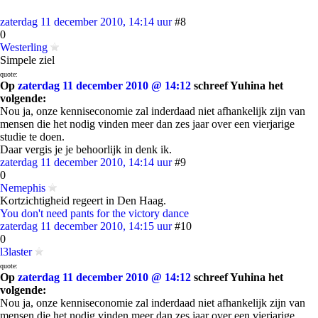
zaterdag 11 december 2010, 14:14 uur
#8
0
Westerling
Simpele ziel
quote:
Op
zaterdag 11 december 2010 @ 14:12
schreef Yuhina het
volgende:
Nou ja, onze kenniseconomie zal inderdaad niet afhankelijk zijn van
mensen die het nodig vinden meer dan zes jaar over een vierjarige
studie te doen.
Daar vergis je je behoorlijk in denk ik.
zaterdag 11 december 2010, 14:14 uur
#9
0
Nemephis
Kortzichtigheid regeert in Den Haag.
You don't need pants for the victory dance
zaterdag 11 december 2010, 14:15 uur
#10
0
l3laster
quote:
Op
zaterdag 11 december 2010 @ 14:12
schreef Yuhina het
volgende:
Nou ja, onze kenniseconomie zal inderdaad niet afhankelijk zijn van
mensen die het nodig vinden meer dan zes jaar over een vierjarige