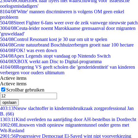
23
04/08
Onderzoek naar flyers met waarschuwing voor 'Israëlische
oorlogsmisdadigers'
81
04/08
'Witte' mannen discrimineren is volgens OM geen enkel
probleem
5
04/08
Street Fighter 6-fans weer over de zeik vanwege nieuwste patch
30
04/08
Ceuta-leider noemt Marokkaanse grensaanval door migranten
'gruweldaad'
5
04/08
Control Resonant kost je 30 uur om uit te spelen
6
04/08
Grote natuurbrand Boschhuizerbergen groeit naar 100 hectare
6
04/08
FOK! was even down
2
04/08
Apex Legends stopt vandaag op Nintendo Switch
6
04/08
XBOX werkt aan Disc to Digital-programma
41
04/08
Regering VS geeft scholen die 'genderidentiteit' van kinderen
verbergen voor ouders ultimatum
Actieve items
Actieve items
Scrollbar gebruiken
opslaan
4
03:13
Nieuw slachtoffer in kindermisbruikzaak zorgprofessional Jan
B. (66)
13
03:11
Kind overleden na aanrijding door AH-bestelbus in Dordrecht
10
02:08
Litouwen vindt opnieuw migrantentunnel onder grens met
Wit-Rusland
29
01:56
Progressieve Democraat El-Sayed wint nipt voorverkiezing