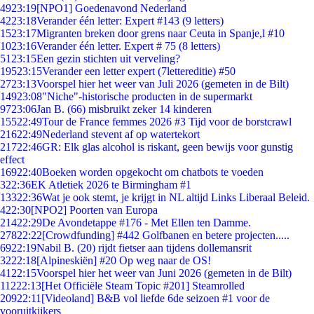
49
23:19
[NPO1] Goedenavond Nederland
42
23:18
Verander één letter: Expert #143 (9 letters)
15
23:17
Migranten breken door grens naar Ceuta in Spanje,l #10
10
23:16
Verander één letter. Expert # 75 (8 letters)
51
23:15
Een gezin stichten uit verveling?
195
23:15
Verander een letter expert (7lettereditie) #50
27
23:13
Voorspel hier het weer van Juli 2026 (gemeten in de Bilt)
149
23:08
"Niche"-historische producten in de supermarkt
97
23:06
Jan B. (66) misbruikt zeker 14 kinderen
155
22:49
Tour de France femmes 2026 #3 Tijd voor de borstcrawl
216
22:49
Nederland stevent af op watertekort
217
22:46
GR: Elk glas alcohol is riskant, geen bewijs voor gunstig
effect
169
22:40
Boeken worden opgekocht om chatbots te voeden
3
22:36
EK Atletiek 2026 te Birmingham #1
133
22:36
Wat je ook stemt, je krijgt in NL altijd Links Liberaal Beleid.
4
22:30
[NPO2] Poorten van Europa
214
22:29
De Avondetappe #176 - Met Ellen ten Damme.
278
22:22
[Crowdfunding] #442 Golfbanen en betere projecten.....
69
22:19
Nabil B. (20) rijdt fietser aan tijdens dollemansrit
32
22:18
[Alpineskiën] #20 Op weg naar de OS!
41
22:15
Voorspel hier het weer van Juni 2026 (gemeten in de Bilt)
112
22:13
[Het Officiële Steam Topic #201] Steamrolled
209
22:11
[Videoland] B&B vol liefde 6de seizoen #1 voor de
vooruitkijkers