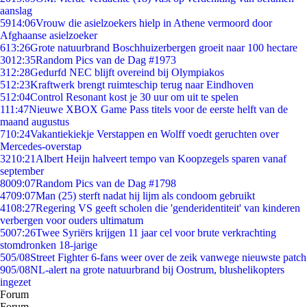
aanslag
59
14:06
Vrouw die asielzoekers hielp in Athene vermoord door
Afghaanse asielzoeker
6
13:26
Grote natuurbrand Boschhuizerbergen groeit naar 100 hectare
30
12:35
Random Pics van de Dag #1973
3
12:28
Gedurfd NEC blijft overeind bij Olympiakos
5
12:23
Kraftwerk brengt ruimteschip terug naar Eindhoven
5
12:04
Control Resonant kost je 30 uur om uit te spelen
1
11:47
Nieuwe XBOX Game Pass titels voor de eerste helft van de
maand augustus
7
10:24
Vakantiekiekje Verstappen en Wolff voedt geruchten over
Mercedes-overstap
32
10:21
Albert Heijn halveert tempo van Koopzegels sparen vanaf
september
80
09:07
Random Pics van de Dag #1798
47
09:07
Man (25) sterft nadat hij lijm als condoom gebruikt
41
08:27
Regering VS geeft scholen die 'genderidentiteit' van kinderen
verbergen voor ouders ultimatum
50
07:26
Twee Syriërs krijgen 11 jaar cel voor brute verkrachting
stomdronken 18-jarige
5
05/08
Street Fighter 6-fans weer over de zeik vanwege nieuwste patch
9
05/08
NL-alert na grote natuurbrand bij Oostrum, blushelikopters
ingezet
Forum
Forum