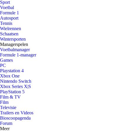
Sport
Voetbal
Formule 1
Autosport
Tennis
Wielrennen
Schaatsen
Wintersporten
Managerspelen
Voetbalmanager
Formule 1-manager
Games
PC
Playstation 4
Xbox One
Nintendo Switch
Xbox Series X|S
PlayStation 5
Film & TV
Film
Televisie
Trailers en Videos
Bioscoopagenda
Forum
Meer