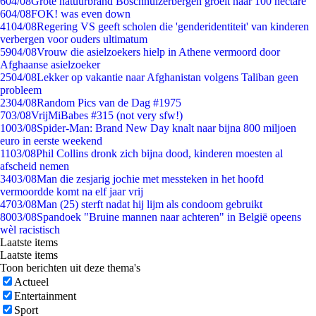
6
04/08
Grote natuurbrand Boschhuizerbergen groeit naar 100 hectare
6
04/08
FOK! was even down
41
04/08
Regering VS geeft scholen die 'genderidentiteit' van kinderen
verbergen voor ouders ultimatum
59
04/08
Vrouw die asielzoekers hielp in Athene vermoord door
Afghaanse asielzoeker
25
04/08
Lekker op vakantie naar Afghanistan volgens Taliban geen
probleem
23
04/08
Random Pics van de Dag #1975
7
03/08
VrijMiBabes #315 (not very sfw!)
10
03/08
Spider-Man: Brand New Day knalt naar bijna 800 miljoen
euro in eerste weekend
11
03/08
Phil Collins dronk zich bijna dood, kinderen moesten al
afscheid nemen
34
03/08
Man die zesjarig jochie met messteken in het hoofd
vermoordde komt na elf jaar vrij
47
03/08
Man (25) sterft nadat hij lijm als condoom gebruikt
80
03/08
Spandoek "Bruine mannen naar achteren" in België opeens
wèl racistisch
Laatste items
Laatste items
Toon berichten uit deze thema's
Actueel
Entertainment
Sport