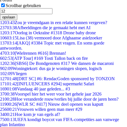
Scrollbar gebruiken
opslaan
12
03:43
Zou je vreemdgaan in een relatie kunnen vergeven?
237
03:38
Afbeeldingen die je gemaakt hebt met AI
12
03:17
Oorlog in Oekraïne #1318 Drone baby drone
106
03:15
Lisa (38) vermoord door Afghaanse asielzoeker
137
03:14
[AKQ] #3384 Topic met vragen. En soms goede
antwoorden.
47
03:10
[Wielrennen #616] Brennan!
6
02:53
[ATP Tour] #169 Tosti Tallon back on fire
12
02:36
[SBS6] De Bondgenoten #317 We dansen de macaroni
9
02:09
Woningtekort: dus ga je woningen slopen, logisch
1
02:09
Vliegen
127
01:48
[DRT SC] #6: RendacGoden sponsored by TONZON
171
01:42
[INFLUENCERS #294] supermarkt Safari
169
01:08
Vandaag 40 jaar geleden... #3
37
00:38
Voorspel hier het weer voor het gehele jaar 2026
21
00:28
Hoe veranderde rouw/verlies bij jullie door de jaren heen?
119
00:26
[WLR SC #417] Nieuw deel openen was kaputt
256
00:21
Vrouwen willen geen man meer #29
34
00:21
Hoe kom je van egels af?
75
00:13
UEFA kondigt boycot van FIFA-competities aan vanwege
plan Infantino