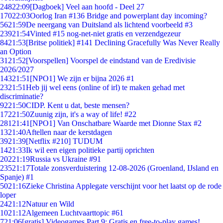
248
22:09
[Dagboek] Veel aan hoofd - Deel 27
170
22:03
Oorlog Iran #136 Bridge and powerplant day incoming?
56
21:59
De neergang van Duitsland als lichtend voorbeeld #3
239
21:54
Vinted #15 nog-net-niet gratis en verzendgezeur
84
21:53
[Britse politiek] #141 Declining Gracefully Was Never Really
an Option
31
21:52
[Voorspellen] Voorspel de eindstand van de Eredivisie
2026/2027
143
21:51
[NPO1] We zijn er bijna 2026 #1
23
21:51
Heb jij wel eens (online of irl) te maken gehad met
discriminatie?
92
21:50
CIDP. Kent u dat, beste mensen?
172
21:50
Zuunig zijn, it's a way of life! #22
281
21:41
[NPO1] Van Onschatbare Waarde met Dionne Stax #2
13
21:40
Aftellen naar de kerstdagen
39
21:39
[Netflix #210] TUDUM
14
21:33
Ik wil een eigen politieke partij oprichten
202
21:19
Russia vs Ukraine #91
235
21:17
Totale zonsverduistering 12-08-2026 (Groenland, IJsland en
Spanje) #1
50
21:16
Zieke Christina Applegate verschijnt voor het laatst op de rode
loper
24
21:12
Natuur en Wild
10
21:12
Algemeen Luchtvaarttopic #61
7
21:06
[gratis] Videogames Part 9: Gratis en free-to-play games!