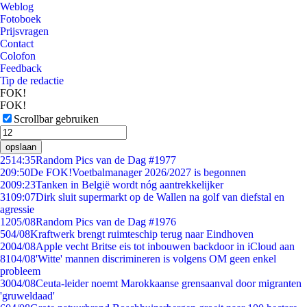
Weblog
Fotoboek
Prijsvragen
Contact
Colofon
Feedback
Tip de redactie
FOK!
FOK!
Scrollbar gebruiken
opslaan
25
14:35
Random Pics van de Dag #1977
2
09:50
De FOK!Voetbalmanager 2026/2027 is begonnen
20
09:23
Tanken in België wordt nóg aantrekkelijker
31
09:07
Dirk sluit supermarkt op de Wallen na golf van diefstal en
agressie
12
05/08
Random Pics van de Dag #1976
5
04/08
Kraftwerk brengt ruimteschip terug naar Eindhoven
20
04/08
Apple vecht Britse eis tot inbouwen backdoor in iCloud aan
81
04/08
'Witte' mannen discrimineren is volgens OM geen enkel
probleem
30
04/08
Ceuta-leider noemt Marokkaanse grensaanval door migranten
'gruweldaad'