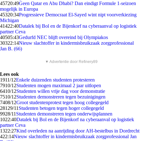
457
20:49
Geen Qatar en Abu Dhabi? Dan eindigt Formule 1-seizoen
mogelijk in Europa
453
20:34
Progressieve Democraat El-Sayed wint nipt voorverkiezing
Michigan
414
22:40
Datalek bij Bol en de Bijenkorf na cyberaanval op logistiek
partner Ceva
405
05:43
Gedurfd NEC blijft overeind bij Olympiakos
303
22:14
Nieuw slachtoffer in kindermisbruikzaak zorgprofessional
Jan B. (66)
▼ Advertentie door Refinery89
Lees ook
19
11/12
Enkele duizenden studenten protesteren
79
10/12
Studenten mogen maximaal 2 jaar uitlopen
64
10/12
Studenten willen vrije dag voor demonstratie
75
10/12
Studenten demonstreren tegen bezuinigingen
74
08/12
Groot studentenprotest tegen hoog collegegeld
281
29/11
Studenten betogen tegen hoger collegegeld
99
28/11
Studenten demonstreren tegen onderwijsplannen
10
22:40
Datalek bij Bol en de Bijenkorf na cyberaanval op logistiek
partner Ceva
13
22:27
Kind overleden na aanrijding door AH-bestelbus in Dordrecht
4
22:14
Nieuw slachtoffer in kindermisbruikzaak zorgprofessional Jan