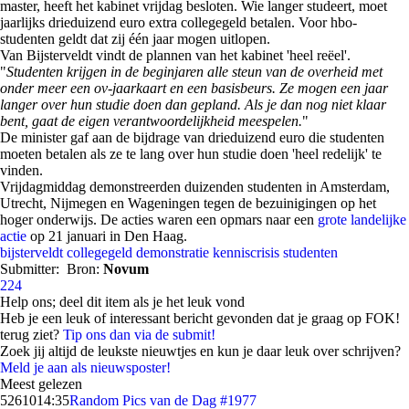
master, heeft het kabinet vrijdag besloten. Wie langer studeert, moet
jaarlijks drieduizend euro extra collegegeld betalen. Voor hbo-
studenten geldt dat zij één jaar mogen uitlopen.
Van Bijsterveldt vindt de plannen van het kabinet 'heel reëel'.
"
Studenten krijgen in de beginjaren alle steun van de overheid met
onder meer een ov-jaarkaart en een basisbeurs. Ze mogen een jaar
langer over hun studie doen dan gepland. Als je dan nog niet klaar
bent, gaat de eigen verantwoordelijkheid meespelen.
"
De minister gaf aan de bijdrage van drieduizend euro die studenten
moeten betalen als ze te lang over hun studie doen 'heel redelijk' te
vinden.
Vrijdagmiddag demonstreerden duizenden studenten in Amsterdam,
Utrecht, Nijmegen en Wageningen tegen de bezuinigingen op het
hoger onderwijs. De acties waren een opmars naar een
grote landelijke
actie
op 21 januari in Den Haag.
bijsterveldt
collegegeld
demonstratie
kenniscrisis
studenten
Submitter:
Bron:
Novum
224
Help ons; deel dit item als je het leuk vond
Heb je een leuk of interessant bericht gevonden dat je graag op FOK!
terug ziet?
Tip ons dan via de submit!
Zoek jij altijd de leukste nieuwtjes en kun je daar leuk over schrijven?
Meld je aan als nieuwsposter!
Meest gelezen
52610
14:35
Random Pics van de Dag #1977