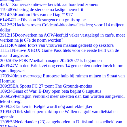
4
20:11
Zomervakantieweerbericht: aanhoudend zomers
1
19:48
Vollering de sterkste na lastige heuvelrit
25
14:35
Random Pics van de Dag #1977
6
14:04
The Division Resurgence nu gratis op pc
24
12:52
Hackers roven Coldcard-bitcoinwallets leeg voor 114 miljoen
dollar
39
12:15
Doorwerken na AOW-leeftijd vaker vastgelegd in cao's, moet
werken na je 67e de norm worden?
32
11:40
Vinted-foto's van vrouwen massaal gedeeld op seksfora
1
11:21
Nieuwe XBOX Game Pass titels voor de eerste helft van de
maand augustus
2
09:50
De FOK!Voetbalmanager 2026/2027 is begonnen
48
09:47
Van den Brink zet nog eens 14 gemeenten onder toezicht om
spreidingswet
17
09:40
Iran overweegt Europese hulp bij ruimen mijnen in Straat van
Hormuz
3
09:35
EA Sports FC 27 toont The Grounds-modus
1
09:34
Gears of War: E-Day open beta begint 6 augustus
36
09:29
Pentagon verbruikt meer raketten dan kan worden aangevuld,
tekort dreigt
20
09:23
Tanken in België wordt nóg aantrekkelijker
31
09:07
Dirk sluit supermarkt op de Wallen na golf van diefstal en
agressie
13
08:53
Nederlander (23) aangehouden in Duitsland na snelheid van
235 km/u