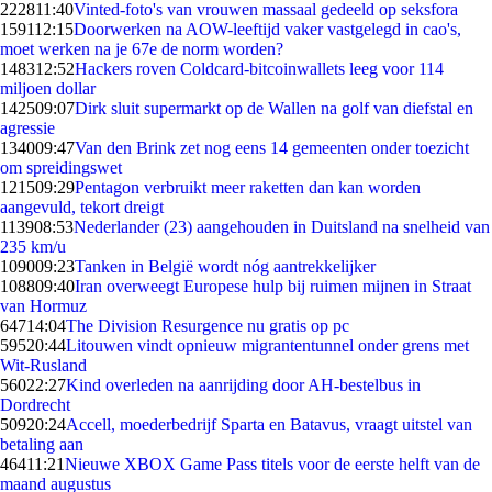
2228
11:40
Vinted-foto's van vrouwen massaal gedeeld op seksfora
1591
12:15
Doorwerken na AOW-leeftijd vaker vastgelegd in cao's,
moet werken na je 67e de norm worden?
1483
12:52
Hackers roven Coldcard-bitcoinwallets leeg voor 114
miljoen dollar
1425
09:07
Dirk sluit supermarkt op de Wallen na golf van diefstal en
agressie
1340
09:47
Van den Brink zet nog eens 14 gemeenten onder toezicht
om spreidingswet
1215
09:29
Pentagon verbruikt meer raketten dan kan worden
aangevuld, tekort dreigt
1139
08:53
Nederlander (23) aangehouden in Duitsland na snelheid van
235 km/u
1090
09:23
Tanken in België wordt nóg aantrekkelijker
1088
09:40
Iran overweegt Europese hulp bij ruimen mijnen in Straat
van Hormuz
647
14:04
The Division Resurgence nu gratis op pc
595
20:44
Litouwen vindt opnieuw migrantentunnel onder grens met
Wit-Rusland
560
22:27
Kind overleden na aanrijding door AH-bestelbus in
Dordrecht
509
20:24
Accell, moederbedrijf Sparta en Batavus, vraagt uitstel van
betaling aan
464
11:21
Nieuwe XBOX Game Pass titels voor de eerste helft van de
maand augustus