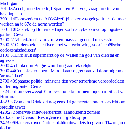
Michigan
7
01:18
Accell, moederbedrijf Sparta en Batavus, vraagt uitstel van
betaling aan
39
01:14
Doorwerken na AOW-leeftijd vaker vastgelegd in cao's, moet
werken na je 67e de norm worden?
10
01:10
Datalek bij Bol en de Bijenkorf na cyberaanval op logistiek
partner Ceva
32
00:51
Vinted-foto's van vrouwen massaal gedeeld op seksfora
23
00:51
Onderzoek naar flyers met waarschuwing voor 'Israëlische
oorlogsmisdadigers'
31
00:51
Dirk sluit supermarkt op de Wallen na golf van diefstal en
agressie
20
00:45
Tanken in België wordt nóg aantrekkelijker
30
00:44
Ceuta-leider noemt Marokkaanse grensaanval door migranten
'gruweldaad'
27
00:43
Spaanse politie: minstens tien voor terrorisme veroordeelden
onder migranten Ceuta
17
23:55
Iran overweegt Europese hulp bij ruimen mijnen in Straat van
Hormuz
48
23:33
Van den Brink zet nog eens 14 gemeenten onder toezicht om
spreidingswet
4
23:27
Zomervakantieweerbericht: aanhoudend zomers
6
23:25
The Division Resurgence nu gratis op pc
24
23:09
Hackers roven Coldcard-bitcoinwallets leeg voor 114 miljoen
dollar