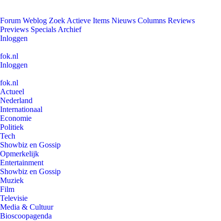
Forum
Weblog
Zoek
Actieve Items
Nieuws
Columns
Reviews
Previews
Specials
Archief
Inloggen
fok.nl
Inloggen
fok.nl
Actueel
Nederland
Internationaal
Economie
Politiek
Tech
Showbiz en Gossip
Opmerkelijk
Entertainment
Showbiz en Gossip
Muziek
Film
Televisie
Media & Cultuur
Bioscoopagenda