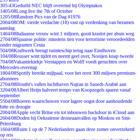
3
05:43
Gedurfd NEC blijft overeind bij Olympiakos
14
05/08
Long live the 7th of October
12
05/08
Random Pics van de Dag #1976
20
04/08
OM: vierde verdachte (18) vast op verdenking van beramen
aanslag
14
04/08
Italiaanse vrouw wint 1 miljoen, gooit kraslot per abuis weg
27
04/08
Spaanse politie: minstens tien voor terrorisme veroordeelden
onder migranten Ceuta
5
04/08
Kraftwerk brengt ruimteschip terug naar Eindhoven
1
04/08
Reusser wint tijdrit en neemt geel over, Nooijen knap tweede
7
04/08
Vakantiekiekje Verstappen en Wolff voedt geruchten over
Mercedes-overstap
18
04/08
Spotify bereikt mijlpaal, voor het eerst 300 miljoen premium-
abonnees
27
04/08
Houthi's vallen luchthaven Najran in Saoedi-Arabië aan
32
04/08
Albert Heijn halveert tempo van Koopzegels sparen vanaf
september
55
04/08
Boeren waarschuwen voor lagere oogst door aanhoudende
hitte en droogte
20
04/08
Apple vecht Britse eis tot inbouwen backdoor in iCloud aan
26
04/08
Doden bij Oekraïense droneaanvallen op Moskou en Sint-
Petersburg
16
04/08
Ruim 1 op de 7 Nederlanders gaan deze zomer onverzekerd
op reis