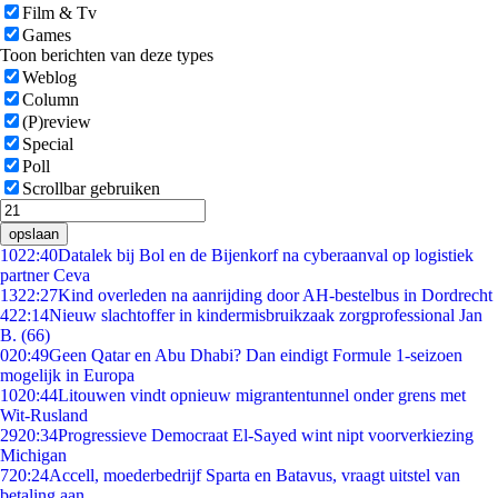
Film & Tv
Games
Toon berichten van deze types
Weblog
Column
(P)review
Special
Poll
Scrollbar gebruiken
opslaan
10
22:40
Datalek bij Bol en de Bijenkorf na cyberaanval op logistiek
partner Ceva
13
22:27
Kind overleden na aanrijding door AH-bestelbus in Dordrecht
4
22:14
Nieuw slachtoffer in kindermisbruikzaak zorgprofessional Jan
B. (66)
0
20:49
Geen Qatar en Abu Dhabi? Dan eindigt Formule 1-seizoen
mogelijk in Europa
10
20:44
Litouwen vindt opnieuw migrantentunnel onder grens met
Wit-Rusland
29
20:34
Progressieve Democraat El-Sayed wint nipt voorverkiezing
Michigan
7
20:24
Accell, moederbedrijf Sparta en Batavus, vraagt uitstel van
betaling aan