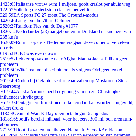
14
23:03
Italiaanse vrouw wint 1 miljoen, gooit kraslot per abuis weg
1
22:57
Vollering de sterkste na lastige heuvelrit
3
20:59
EA Sports FC 27 toont The Grounds-modus
14
20:46
Long live the 7th of October
25
20:27
Random Pics van de Dag #1977
13
20:12
Nederlander (23) aangehouden in Duitsland na snelheid van
235 km/u
16
20:09
Ruim 1 op de 7 Nederlanders gaan deze zomer onverzekerd
op reis
6
19:53
FOK! was even down
25
19:52
Lekker op vakantie naar Afghanistan volgens Taliban geen
probleem
81
19:50
'Witte' mannen discrimineren is volgens OM geen enkel
probleem
26
19:49
Doden bij Oekraïense droneaanvallen op Moskou en Sint-
Petersburg
30
19:44
Alaska Airlines heeft er genoeg van en zet Christelijke
influencer uit vliegtuig
36
19:33
Pentagon verbruikt meer raketten dan kan worden aangevuld,
tekort dreigt
1
18:54
Gears of War: E-Day open beta begint 6 augustus
18
18:16
Spotify bereikt mijlpaal, voor het eerst 300 miljoen premium-
abonnees
27
15:11
Houthi's vallen luchthaven Najran in Saoedi-Arabië aan
20
15:09
OM: vierde verdachte (18) vast op verdenking van beramen