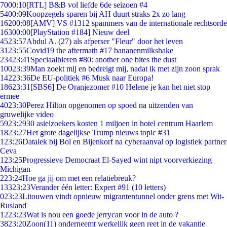
70
00:10
[RTL] B&B vol liefde 6de seizoen #4
54
00:09
Koopzegels sparen bij AH duurt straks 2x zo lang
162
00:08
[AMV] VS #1312 spammers van de internationale rechtsorde
163
00:00
[PlayStation #184] Nieuw deel
45
23:57
Abdul A. (27) als afperser "Fleur" door het leven
31
23:55
Covid19 the aftermath #17 bananenmilkshake
234
23:41
Speciaalbieren #80: another one bites the dust
100
23:39
Man zoekt mij en bedreigt mij, nadat ik met zijn zoon sprak
142
23:36
De EU-politiek #6 Musk naar Europa!
186
23:31
[SBS6] De Oranjezomer #10 Helene je kan het niet stop
ermee
40
23:30
Perez Hilton opgenomen op spoed na uitzenden van
gruwelijke video
59
23:29
30 asielzoekers kosten 1 miljoen in hotel centrum Haarlem
18
23:27
Het grote dagelijkse Trump nieuws topic #31
1
23:26
Datalek bij Bol en Bijenkorf na cyberaanval op logistiek partner
Ceva
1
23:25
Progressieve Democraat El-Sayed wint nipt voorverkiezing
Michigan
2
23:24
Hoe ga jij om met een relatiebreuk?
133
23:23
Verander één letter: Expert #91 (10 letters)
0
23:23
Litouwen vindt opnieuw migrantentunnel onder grens met Wit-
Rusland
12
23:23
Wat is nou een goede jerrycan voor in de auto ?
38
23:20
Zoon(11) onderneemt werkelijk geen reet in de vakantie