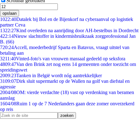
Scrollbar gebruiken
opslaan
10
22:40
Datalek bij Bol en de Bijenkorf na cyberaanval op logistiek
partner Ceva
13
22:27
Kind overleden na aanrijding door AH-bestelbus in Dordrecht
4
22:14
Nieuw slachtoffer in kindermisbruikzaak zorgprofessional Jan
B. (66)
7
20:24
Accell, moederbedrijf Sparta en Batavus, vraagt uitstel van
betaling aan
32
11:40
Vinted-foto's van vrouwen massaal gedeeld op seksfora
48
09:47
Van den Brink zet nog eens 14 gemeenten onder toezicht om
spreidingswet
20
09:23
Tanken in België wordt nóg aantrekkelijker
31
09:07
Dirk sluit supermarkt op de Wallen na golf van diefstal en
agressie
20
04/08
OM: vierde verdachte (18) vast op verdenking van beramen
aanslag
16
04/08
Ruim 1 op de 7 Nederlanders gaan deze zomer onverzekerd
op reis