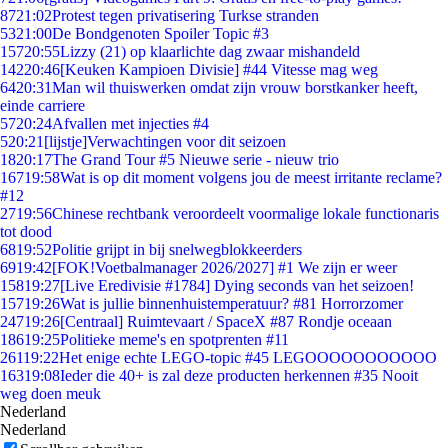
87
21:02
Protest tegen privatisering Turkse stranden
53
21:00
De Bondgenoten Spoiler Topic #3
157
20:55
Lizzy (21) op klaarlichte dag zwaar mishandeld
142
20:46
[Keuken Kampioen Divisie] #44 Vitesse mag weg
64
20:31
Man wil thuiswerken omdat zijn vrouw borstkanker heeft,
einde carriere
57
20:24
Afvallen met injecties #4
5
20:21
[lijstje]Verwachtingen voor dit seizoen
18
20:17
The Grand Tour #5 Nieuwe serie - nieuw trio
167
19:58
Wat is op dit moment volgens jou de meest irritante reclame?
#12
27
19:56
Chinese rechtbank veroordeelt voormalige lokale functionaris
tot dood
68
19:52
Politie grijpt in bij snelwegblokkeerders
69
19:42
[FOK!Voetbalmanager 2026/2027] #1 We zijn er weer
158
19:27
[Live Eredivisie #1784] Dying seconds van het seizoen!
157
19:26
Wat is jullie binnenhuistemperatuur? #81 Horrorzomer
247
19:26
[Centraal] Ruimtevaart / SpaceX #87 Rondje oceaan
186
19:25
Politieke meme's en spotprenten #11
261
19:22
Het enige echte LEGO-topic #45 LEGOOOOOOOOOOO
163
19:08
Ieder die 40+ is zal deze producten herkennen #35 Nooit
weg doen meuk
Nederland
Nederland