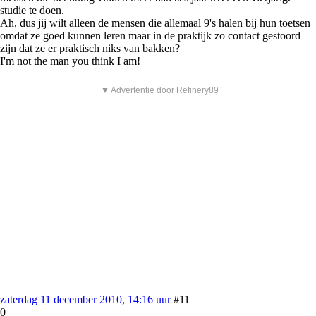
studie te doen.
Ah, dus jij wilt alleen de mensen die allemaal 9's halen bij hun toetsen
omdat ze goed kunnen leren maar in de praktijk zo contact gestoord
zijn dat ze er praktisch niks van bakken?
I'm not the man you think I am!
▼ Advertentie door Refinery89
zaterdag 11 december 2010, 14:16 uur
#11
0