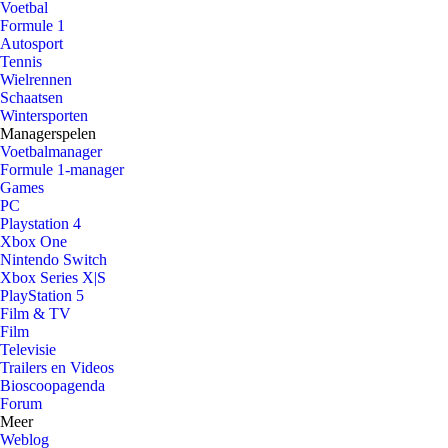
Voetbal
Formule 1
Autosport
Tennis
Wielrennen
Schaatsen
Wintersporten
Managerspelen
Voetbalmanager
Formule 1-manager
Games
PC
Playstation 4
Xbox One
Nintendo Switch
Xbox Series X|S
PlayStation 5
Film & TV
Film
Televisie
Trailers en Videos
Bioscoopagenda
Forum
Meer
Weblog