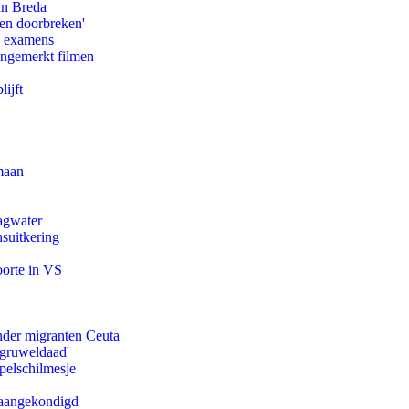
an Breda
pen doorbreken'
e examens
ongemerkt filmen
ijft
maan
agwater
suitkering
oorte in VS
onder migranten Ceuta
'gruweldaad'
pelschilmesje
g aangekondigd