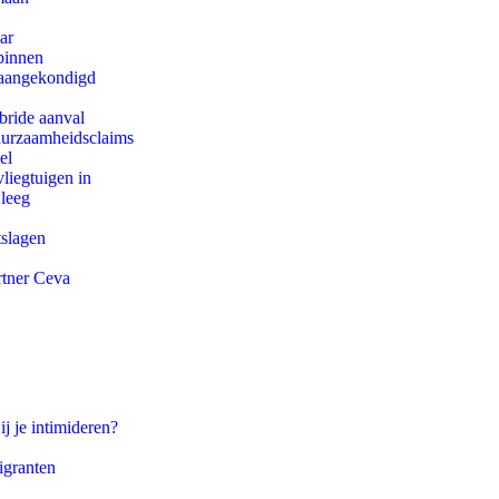
ar
binnen
g aangekondigd
bride aanval
duurzaamheidsclaims
el
iegtuigen in
 leeg
tslagen
rtner Ceva
ij je intimideren?
igranten