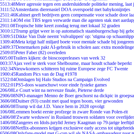
55
13:48
Meer agressie tegen een andersluidende politieke mening, laat j
31
11:52
Amsterdams dierenasiel DOA overspoeld met babykonijntjes
25
11:46
Kabinet geeft bedrijven geen compensatie voor schade door la
23
11:14
OM eist TBS tegen verwarde man die agenten stak met aardap
29
11:08
Tropische hitte keert zondag terug met lokaal 32 graden
30
10:12
Trump grijpt weer in op automatisch staatsburgerschap bij geb
53
09:51
Dikke Van Dale neemt 'vulvalippen' op: 'stigma op schaamlip
13
09:40
Meta krijgt half miljard boete voor mentale schade bij jongeren
24
09:37
Denemarken pakt AI-gebruik in scholen aan: extra mondeling
25
09:05
Peter Faber (82) overleden
6
05:00
Trailers kijken: de bioscoopreleases van week 32
0
03:37
Ajax veel te sterk voor Shelbourne, maar houdt schade beperkt
1
02:34
Nieuwkomers schitteren bij ruime Europese zege FC Twente
19
00:45
Random Pics van de Dag #1978
15
22:04
Ontslagen bij Halo Studios na Campaign Evolved
19
22:01
PS5-doos waarschuwt voor einde fysieke games
2
06/08
Le Court wint na nerveuze finale, Pieterse derde
29
06/08
NPO-manager Menno de Boer geschorst na dickpic in groeps
36
06/08
Duitser (93) crasht met quad tegen boom, vier gewonden
46
06/08
Trump wil dat J.D. Vance hem in 2028 opvolgt
1
06/08
Lemmen boekt eerste profzege in zware Ronde van Polen-rit
24
06/08
'Zwarte weduwes' in Rusland trouwen soldaten voor overlijden
14
06/08
Zangeres en Idols-jurylid Jerney Kaagman op 79-jarige leeftij
10
06/08
Netflix-abonnees krijgen exclusieve early access tot uitgebreid
65
06/08
Onlyfans-model met G-cup wil als NASA-ambassadeur naar 