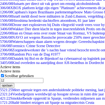
24
06/08
Huisarts per direct uit vak gezet om ernstig alcoholmisbruik
3
06/08
XBOX platform krijgt zijn eigen "Platinum" achievements dit ja
12
06/08
Capibara's lopen Braziliaans parlementsgebouw Mato Grosso 
69
06/08
Israël meldt dood twee militairen in Zuid-Libanon, vergeldin
15
06/08
Hiroshima herdenkt slachtoffers atoombom, 81 jaar later
19
06/08
Drone met explosieven bij Duits vliegveld voedt vrees voor hy
34
06/08
Wakker Dier dient klacht in tegen insectenfabriek Protix om 
22
06/08
Iran en Oman eens over route Straat van Hormuz, VS buitensp
26
06/08
NAVO zet wegens Russische provocatie 250% meer gevechtsvl
57
06/08
Waterschappen slaan alarm wegens droogte: Gereedschapskist
1
06/08
Forensics: Crime Scene Detective
23
06/08
Zorgmedewerkster die 's nachts haar vriend bezocht terecht on
37
06/08
Random Pics van de Dag #1977
18
05/08
Datalek bij Bol en de Bijenkorf na cyberaanval op logistiek pa
34
05/08
Kind overleden na aanrijding door AH-bestelbus in Dordrecht
Actieve items
Actieve items
Scrollbar gebruiken
opslaan
55
21:25
Meer agressie tegen een andersluidende politieke mening, laat j
23
21:24
Voedselprijzen wereldwijd op hoogste niveau in ruim drie jaar
4
21:22
Smokkelbende opgerold in Spanje, verdienden miljoenen aan m
17
21:20
Italië hindert reizigers uit Spanje na migratiecrisis Ceuta