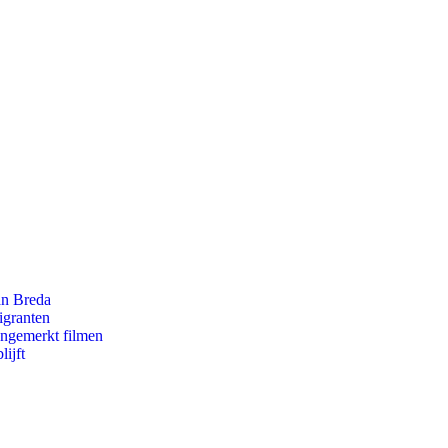
an Breda
igranten
ongemerkt filmen
ijft