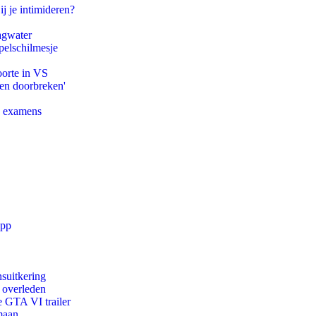
ij je intimideren?
agwater
pelschilmesje
oorte in VS
pen doorbreken'
e examens
app
suitkering
d overleden
e GTA VI trailer
maan