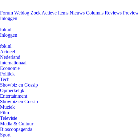
Forum
Weblog
Zoek
Actieve Items
Nieuws
Columns
Reviews
Previe
Inloggen
fok.nl
Inloggen
fok.nl
Actueel
Nederland
Internationaal
Economie
Politiek
Tech
Showbiz en Gossip
Opmerkelijk
Entertainment
Showbiz en Gossip
Muziek
Film
Televisie
Media & Cultuur
Bioscoopagenda
Sport