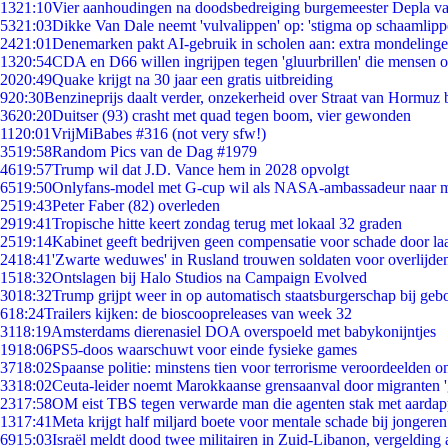
13
21:10
Vier aanhoudingen na doodsbedreiging burgemeester Depla v
53
21:03
Dikke Van Dale neemt 'vulvalippen' op: 'stigma op schaamlip
24
21:01
Denemarken pakt AI-gebruik in scholen aan: extra mondeling
13
20:54
CDA en D66 willen ingrijpen tegen 'gluurbrillen' die mensen 
20
20:49
Quake krijgt na 30 jaar een gratis uitbreiding
9
20:30
Benzineprijs daalt verder, onzekerheid over Straat van Hormuz bl
36
20:20
Duitser (93) crasht met quad tegen boom, vier gewonden
11
20:01
VrijMiBabes #316 (not very sfw!)
35
19:58
Random Pics van de Dag #1979
46
19:57
Trump wil dat J.D. Vance hem in 2028 opvolgt
65
19:50
Onlyfans-model met G-cup wil als NASA-ambassadeur naar 
25
19:43
Peter Faber (82) overleden
29
19:41
Tropische hitte keert zondag terug met lokaal 32 graden
25
19:14
Kabinet geeft bedrijven geen compensatie voor schade door la
24
18:41
'Zwarte weduwes' in Rusland trouwen soldaten voor overlijden
15
18:32
Ontslagen bij Halo Studios na Campaign Evolved
30
18:32
Trump grijpt weer in op automatisch staatsburgerschap bij geb
6
18:24
Trailers kijken: de bioscoopreleases van week 32
31
18:19
Amsterdams dierenasiel DOA overspoeld met babykonijntjes
19
18:06
PS5-doos waarschuwt voor einde fysieke games
37
18:02
Spaanse politie: minstens tien voor terrorisme veroordeelden 
33
18:02
Ceuta-leider noemt Marokkaanse grensaanval door migranten 
23
17:58
OM eist TBS tegen verwarde man die agenten stak met aardap
13
17:41
Meta krijgt half miljard boete voor mentale schade bij jongeren
69
15:03
Israël meldt dood twee militairen in Zuid-Libanon, vergeldin