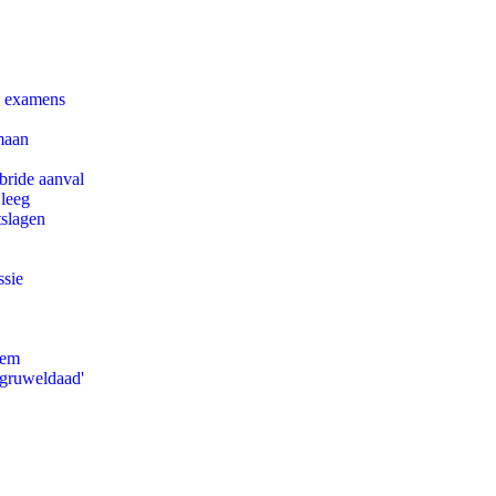
e examens
maan
bride aanval
 leeg
tslagen
ssie
eem
'gruweldaad'