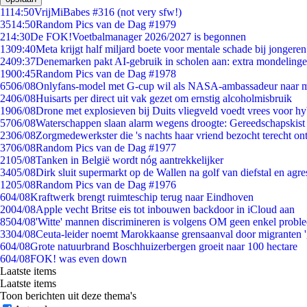
11
14:50
VrijMiBabes #316 (not very sfw!)
35
14:50
Random Pics van de Dag #1979
2
14:30
De FOK!Voetbalmanager 2026/2027 is begonnen
13
09:40
Meta krijgt half miljard boete voor mentale schade bij jongeren
24
09:37
Denemarken pakt AI-gebruik in scholen aan: extra mondeling
19
00:45
Random Pics van de Dag #1978
65
06/08
Onlyfans-model met G-cup wil als NASA-ambassadeur naar 
24
06/08
Huisarts per direct uit vak gezet om ernstig alcoholmisbruik
19
06/08
Drone met explosieven bij Duits vliegveld voedt vrees voor hy
57
06/08
Waterschappen slaan alarm wegens droogte: Gereedschapskist
23
06/08
Zorgmedewerkster die 's nachts haar vriend bezocht terecht on
37
06/08
Random Pics van de Dag #1977
21
05/08
Tanken in België wordt nóg aantrekkelijker
34
05/08
Dirk sluit supermarkt op de Wallen na golf van diefstal en agre
12
05/08
Random Pics van de Dag #1976
6
04/08
Kraftwerk brengt ruimteschip terug naar Eindhoven
20
04/08
Apple vecht Britse eis tot inbouwen backdoor in iCloud aan
85
04/08
'Witte' mannen discrimineren is volgens OM geen enkel probl
33
04/08
Ceuta-leider noemt Marokkaanse grensaanval door migranten 
6
04/08
Grote natuurbrand Boschhuizerbergen groeit naar 100 hectare
6
04/08
FOK! was even down
Laatste items
Laatste items
Toon berichten uit deze thema's