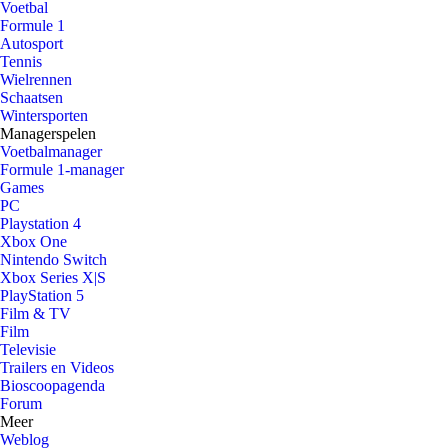
Voetbal
Formule 1
Autosport
Tennis
Wielrennen
Schaatsen
Wintersporten
Managerspelen
Voetbalmanager
Formule 1-manager
Games
PC
Playstation 4
Xbox One
Nintendo Switch
Xbox Series X|S
PlayStation 5
Film & TV
Film
Televisie
Trailers en Videos
Bioscoopagenda
Forum
Meer
Weblog