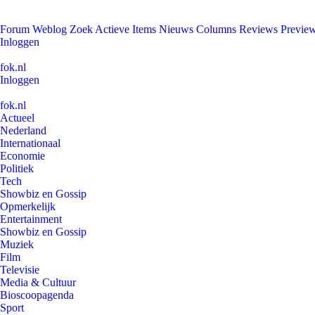
Forum
Weblog
Zoek
Actieve Items
Nieuws
Columns
Reviews
Previe
Inloggen
fok.nl
Inloggen
fok.nl
Actueel
Nederland
Internationaal
Economie
Politiek
Tech
Showbiz en Gossip
Opmerkelijk
Entertainment
Showbiz en Gossip
Muziek
Film
Televisie
Media & Cultuur
Bioscoopagenda
Sport