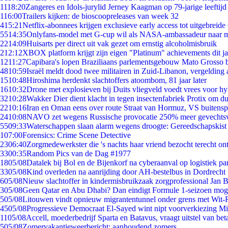
11
18:20
Zangeres en Idols-jurylid Jerney Kaagman op 79-jarige leeftijd
1
16:00
Trailers kijken: de bioscoopreleases van week 32
4
15:21
Netflix-abonnees krijgen exclusieve early access tot uitgebreide
55
14:35
Onlyfans-model met G-cup wil als NASA-ambassadeur naar 
22
14:09
Huisarts per direct uit vak gezet om ernstig alcoholmisbruik
2
12:12
XBOX platform krijgt zijn eigen "Platinum" achievements dit ja
12
11:27
Capibara's lopen Braziliaans parlementsgebouw Mato Grosso 
48
10:59
Israël meldt dood twee militairen in Zuid-Libanon, vergeldin
15
10:48
Hiroshima herdenkt slachtoffers atoombom, 81 jaar later
16
10:32
Drone met explosieven bij Duits vliegveld voedt vrees voor hy
32
10:28
Wakker Dier dient klacht in tegen insectenfabriek Protix om 
22
10:16
Iran en Oman eens over route Straat van Hormuz, VS buitensp
24
10:08
NAVO zet wegens Russische provocatie 250% meer gevechtsvl
55
09:33
Waterschappen slaan alarm wegens droogte: Gereedschapskist
1
07:00
Forensics: Crime Scene Detective
23
06:40
Zorgmedewerkster die 's nachts haar vriend bezocht terecht on
33
00:35
Random Pics van de Dag #1977
18
05/08
Datalek bij Bol en de Bijenkorf na cyberaanval op logistiek pa
33
05/08
Kind overleden na aanrijding door AH-bestelbus in Dordrecht
6
05/08
Nieuw slachtoffer in kindermisbruikzaak zorgprofessional Jan B
3
05/08
Geen Qatar en Abu Dhabi? Dan eindigt Formule 1-seizoen moge
5
05/08
Litouwen vindt opnieuw migrantentunnel onder grens met Wit-
45
05/08
Progressieve Democraat El-Sayed wint nipt voorverkiezing M
11
05/08
Accell, moederbedrijf Sparta en Batavus, vraagt uitstel van bet
5
05/08
Zomervakantieweerbericht: aanhoudend zomers