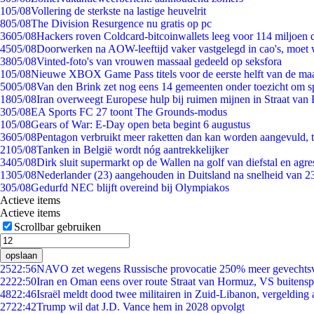
1
05/08
Vollering de sterkste na lastige heuvelrit
8
05/08
The Division Resurgence nu gratis op pc
36
05/08
Hackers roven Coldcard-bitcoinwallets leeg voor 114 miljoen d
45
05/08
Doorwerken na AOW-leeftijd vaker vastgelegd in cao's, moet
38
05/08
Vinted-foto's van vrouwen massaal gedeeld op seksfora
1
05/08
Nieuwe XBOX Game Pass titels voor de eerste helft van de ma
50
05/08
Van den Brink zet nog eens 14 gemeenten onder toezicht om s
18
05/08
Iran overweegt Europese hulp bij ruimen mijnen in Straat va
3
05/08
EA Sports FC 27 toont The Grounds-modus
1
05/08
Gears of War: E-Day open beta begint 6 augustus
36
05/08
Pentagon verbruikt meer raketten dan kan worden aangevuld, t
21
05/08
Tanken in België wordt nóg aantrekkelijker
34
05/08
Dirk sluit supermarkt op de Wallen na golf van diefstal en agre
13
05/08
Nederlander (23) aangehouden in Duitsland na snelheid van 
3
05/08
Gedurfd NEC blijft overeind bij Olympiakos
Actieve items
Actieve items
Scrollbar gebruiken
opslaan
25
22:56
NAVO zet wegens Russische provocatie 250% meer gevechtsvl
22
22:50
Iran en Oman eens over route Straat van Hormuz, VS buitensp
48
22:46
Israël meldt dood twee militairen in Zuid-Libanon, vergeldin
27
22:42
Trump wil dat J.D. Vance hem in 2028 opvolgt