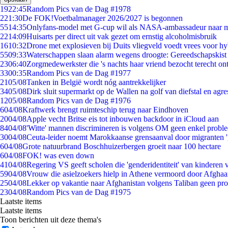
19
22:45
Random Pics van de Dag #1978
2
21:30
De FOK!Voetbalmanager 2026/2027 is begonnen
55
14:35
Onlyfans-model met G-cup wil als NASA-ambassadeur naar 
22
14:09
Huisarts per direct uit vak gezet om ernstig alcoholmisbruik
16
10:32
Drone met explosieven bij Duits vliegveld voedt vrees voor hy
55
09:33
Waterschappen slaan alarm wegens droogte: Gereedschapskist
23
06:40
Zorgmedewerkster die 's nachts haar vriend bezocht terecht on
33
00:35
Random Pics van de Dag #1977
21
05/08
Tanken in België wordt nóg aantrekkelijker
34
05/08
Dirk sluit supermarkt op de Wallen na golf van diefstal en agre
12
05/08
Random Pics van de Dag #1976
6
04/08
Kraftwerk brengt ruimteschip terug naar Eindhoven
20
04/08
Apple vecht Britse eis tot inbouwen backdoor in iCloud aan
84
04/08
'Witte' mannen discrimineren is volgens OM geen enkel probl
30
04/08
Ceuta-leider noemt Marokkaanse grensaanval door migranten 
6
04/08
Grote natuurbrand Boschhuizerbergen groeit naar 100 hectare
6
04/08
FOK! was even down
41
04/08
Regering VS geeft scholen die 'genderidentiteit' van kinderen
59
04/08
Vrouw die asielzoekers hielp in Athene vermoord door Afghaa
25
04/08
Lekker op vakantie naar Afghanistan volgens Taliban geen pr
23
04/08
Random Pics van de Dag #1975
Laatste items
Laatste items
Toon berichten uit deze thema's