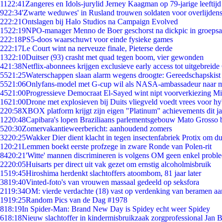
11
22:41
Zangeres en Idols-jurylid Jerney Kaagman op 79-jarige leeftijd
9
22:34
'Zwarte weduwes' in Rusland trouwen soldaten voor overlijdens
2
22:21
Ontslagen bij Halo Studios na Campaign Evolved
15
22:19
NPO-manager Menno de Boer geschorst na dickpic in groeps
2
22:18
PS5-doos waarschuwt voor einde fysieke games
2
22:17
Le Court wint na nerveuze finale, Pieterse derde
13
22:10
Duitser (93) crasht met quad tegen boom, vier gewonden
4
21:38
Netflix-abonnees krijgen exclusieve early access tot uitgebreide
55
21:25
Waterschappen slaan alarm wegens droogte: Gereedschapskist
55
21:06
Onlyfans-model met G-cup wil als NASA-ambassadeur naar 
45
21:00
Progressieve Democraat El-Sayed wint nipt voorverkiezing M
16
21:00
Drone met explosieven bij Duits vliegveld voedt vrees voor hy
2
20:58
XBOX platform krijgt zijn eigen "Platinum" achievements dit ja
12
20:48
Capibara's lopen Braziliaans parlementsgebouw Mato Grosso 
5
20:30
Zomervakantieweerbericht: aanhoudend zomers
32
20:25
Wakker Dier dient klacht in tegen insectenfabriek Protix om 
1
20:21
Lemmen boekt eerste profzege in zware Ronde van Polen-rit
84
20:21
'Witte' mannen discrimineren is volgens OM geen enkel probl
22
20:05
Huisarts per direct uit vak gezet om ernstig alcoholmisbruik
15
19:45
Hiroshima herdenkt slachtoffers atoombom, 81 jaar later
38
19:40
Vinted-foto's van vrouwen massaal gedeeld op seksfora
21
19:34
OM: vierde verdachte (18) vast op verdenking van beramen aa
19
19:25
Random Pics van de Dag #1978
8
18:19
In Spider-Man: Brand New Day is Spidey echt weer Spidey
6
18:18
Nieuw slachtoffer in kindermisbruikzaak zorgprofessional Jan B