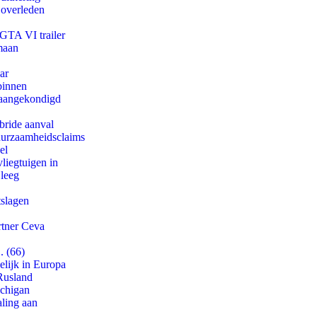
 overleden
 GTA VI trailer
maan
ar
binnen
g aangekondigd
bride aanval
duurzaamheidsclaims
el
iegtuigen in
 leeg
tslagen
rtner Ceva
. (66)
lijk in Europa
Rusland
ichigan
aling aan