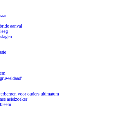
maan
bride aanval
 leeg
tslagen
ssie
eem
'gruweldaad'
 verbergen voor ouders ultimatum
nse asielzoeker
obleem