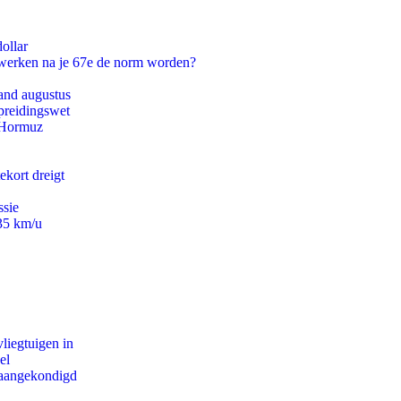
ollar
 werken na je 67e de norm worden?
and augustus
preidingswet
n Hormuz
ekort dreigt
ssie
235 km/u
iegtuigen in
el
g aangekondigd