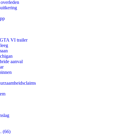
 overleden
uitkering
app
 GTA VI trailer
 leeg
maan
ichigan
bride aanval
ar
binnen
duurzaamheidsclaims
eem
nslag
. (66)