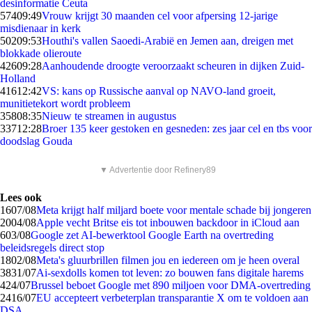
desinformatie Ceuta
574
09:49
Vrouw krijgt 30 maanden cel voor afpersing 12-jarige
misdienaar in kerk
502
09:53
Houthi's vallen Saoedi-Arabië en Jemen aan, dreigen met
blokkade olieroute
426
09:28
Aanhoudende droogte veroorzaakt scheuren in dijken Zuid-
Holland
416
12:42
VS: kans op Russische aanval op NAVO-land groeit,
munitietekort wordt probleem
358
08:35
Nieuw te streamen in augustus
337
12:28
Broer 135 keer gestoken en gesneden: zes jaar cel en tbs voor
doodslag Gouda
▼ Advertentie door Refinery89
Lees ook
16
07/08
Meta krijgt half miljard boete voor mentale schade bij jongeren
20
04/08
Apple vecht Britse eis tot inbouwen backdoor in iCloud aan
6
03/08
Google zet AI-bewerktool Google Earth na overtreding
beleidsregels direct stop
18
02/08
Meta's gluurbrillen filmen jou en iedereen om je heen overal
38
31/07
Ai-sexdolls komen tot leven: zo bouwen fans digitale harems
4
24/07
Brussel beboet Google met 890 miljoen voor DMA-overtreding
24
16/07
EU accepteert verbeterplan transparantie X om te voldoen aan
DSA