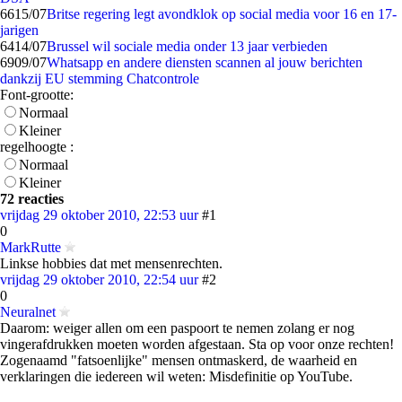
66
15/07
Britse regering legt avondklok op social media voor 16 en 17-
jarigen
64
14/07
Brussel wil sociale media onder 13 jaar verbieden
69
09/07
Whatsapp en andere diensten scannen al jouw berichten
dankzij EU stemming Chatcontrole
Font-grootte:
Normaal
Kleiner
regelhoogte :
Normaal
Kleiner
72 reacties
vrijdag 29 oktober 2010, 22:53 uur
#1
0
MarkRutte
Linkse hobbies dat met mensenrechten.
vrijdag 29 oktober 2010, 22:54 uur
#2
0
Neuralnet
Daarom: weiger allen om een paspoort te nemen zolang er nog
vingerafdrukken moeten worden afgestaan. Sta op voor onze rechten!
Zogenaamd "fatsoenlijke" mensen ontmaskerd, de waarheid en
verklaringen die iedereen wil weten: Misdefinitie op YouTube.