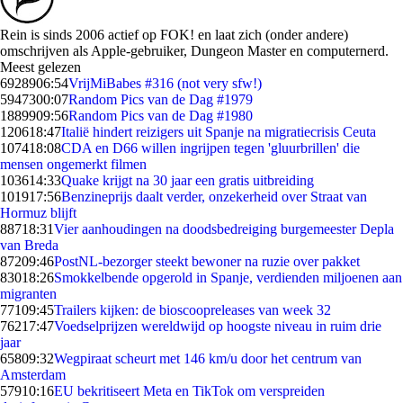
Rein is sinds 2006 actief op FOK! en laat zich (onder andere)
omschrijven als Apple-gebruiker, Dungeon Master en computernerd.
Meest gelezen
69289
06:54
VrijMiBabes #316 (not very sfw!)
59473
00:07
Random Pics van de Dag #1979
18899
09:56
Random Pics van de Dag #1980
1206
18:47
Italië hindert reizigers uit Spanje na migratiecrisis Ceuta
1074
18:08
CDA en D66 willen ingrijpen tegen 'gluurbrillen' die
mensen ongemerkt filmen
1036
14:33
Quake krijgt na 30 jaar een gratis uitbreiding
1019
17:56
Benzineprijs daalt verder, onzekerheid over Straat van
Hormuz blijft
887
18:31
Vier aanhoudingen na doodsbedreiging burgemeester Depla
van Breda
872
09:46
PostNL-bezorger steekt bewoner na ruzie over pakket
830
18:26
Smokkelbende opgerold in Spanje, verdienden miljoenen aan
migranten
771
09:45
Trailers kijken: de bioscoopreleases van week 32
762
17:47
Voedselprijzen wereldwijd op hoogste niveau in ruim drie
jaar
658
09:32
Wegpiraat scheurt met 146 km/u door het centrum van
Amsterdam
579
10:16
EU bekritiseert Meta en TikTok om verspreiden