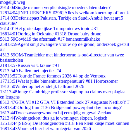
mogelijk weg
29
14:04
Single mannen verplichtsingle moeders laten daten?
128
14:04
[INFLUENCERS #296] Alles is welkom kneuzing of breuk
17
14:03
Defensiepact Pakistan, Turkije en Saudi-Arabië bevat art.5
clausule?
56
14:01
Het grote dagelijkse Trump nieuws topic #31
166
14:01
Oorlog in Oekraïne #1318 Drone baby drone
58
13:59
Covid19 the aftermath #17 bananenmilkshake
258
13:59
Agent smijt zwangere vrouw op de grond, onderzoek gestart
#2
45
13:59
OM-Teamleider met kinderporno is oud-directeur van twee
basisscholen
218
13:57
Russia vs Ukraine #91
97
13:54
Afvallen met injecties #4
207
13:52
Tour de France femmes 2026 #4 op de Ventoux
177
13:51
Wat is jullie binnenhuistemperatuur? #81 Horrorzomer
19
13:50
Winter op het zuidelijk halfrond 2026
131
13:48
Jonge Cambridge professor stapt op na claims over plagiaat
en leugens
85
13:47
GTA VI #12 GTA VI Extended look 27 Augustus Netflix/YT
238
13:45
Oorlog Iran #136 Bridge and powerplant day incoming?
16
13:44
Twee zwaargewonden bij eenzijdig ongeval Zeeland.
72
13:44
Woningtekort: dus ga je woningen slopen, logisch
125
13:44
[SBS6] De Bondgenoten #318 Een klein kusje moet kunnen
168
13:43
Voorspel hier het warmtegetal van 2026