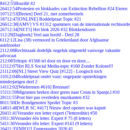
84
12:55
Brazilië #2
264
12:54
Protesten en blokkades van Extinction Rebellion #24 Eieren
107
12:53
[Breien] Deel 21, met zomerbreisels
187
12:47
[ONLINE] Roddelpraat Topic #21
266
12:38
[AMV] VS #1312 spammers van de internationale rechtsorde
267
12:34
[NET5] Het blok 2026 #32 Blokkendozen
1
12:29
[Dagboek] Veel aan hoofd - Deel 28
61
12:12
Lisa (38) vermoord in Griekenland door Afghaanse
asielzoeker
21
12:08
Rechtszaak dodelijk ongeluk uitgesteld vanwege vakantie
advocaat
2
12:08
Teltopic #1566 tel door en door en door....
121
12:07
Het RLS Social Media-topic #160 Zonder Kolonel!!
211
12:06
[NL] Street View Quiz [#122] - Loogisch toch
110
12:04
Roddelpraat onder vuur: ongepaste opmerkingen
minderjarigen deel 2
141
12:02
[Wielrennen #616] Brennan!
151
11:59
Migranten breken door grens naar Ceuta in Spanje,l #10
281
11:55
Post hier pas overleden muzikanten #32
80
11:50
De Bondgenoten Spoiler Topic #3
148
11:48
[WLR SC #417] Nieuw deel openen was kaputt
204
11:41
Verander een letter expert (7lettereditie) #50
19
11:36
Verander één letter. Expert # 75 (8 letters)
54
11:36
Verander één letter: Expert #143 (9 letters)
164
11:35
[NPO2] Zomergasten 2026 #1