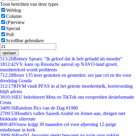
Toon berichten van deze types
Weblog
Column
(P)review
Special
Poll
Scrollbar gebruiken
opslaan
5
13:26
Britney Spears: "Ik geloof dat ik heb gefaald als moeder"
18
12:42
VS: kans op Russische aanval op NAVO-land groeit,
munitietekort wordt probleem
7
12:28
Broer 135 keer gestoken en gesneden: zes jaar cel en tbs voor
doodslag Gouda
3
12:17
RIVM vindt PFAS in al het geteste moedermelk, borstvoeding
blijft advies
39
10:16
EU bekritiseert Meta en TikTok om verspreiden desinformatie
Ceuta
34
09:56
Random Pics van de Dag #1980
27
09:53
Houthi's vallen Saoedi-Arabië en Jemen aan, dreigen met
blokkade olieroute
8
09:49
Vrouw krijgt 30 maanden cel voor afpersing 12-jarige
misdienaar in kerk
30
09:46
PostNL-bezorger steekt bewoner na ruzie over pakket