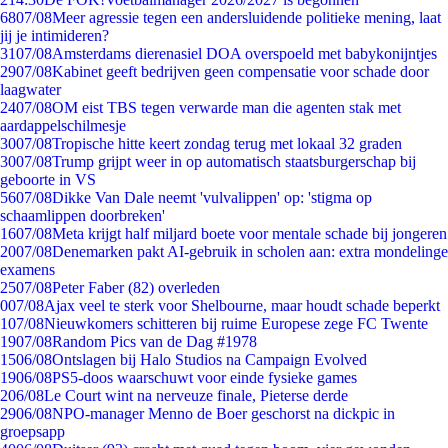
68
07/08
Meer agressie tegen een andersluidende politieke mening, laat
jij je intimideren?
31
07/08
Amsterdams dierenasiel DOA overspoeld met babykonijntjes
29
07/08
Kabinet geeft bedrijven geen compensatie voor schade door
laagwater
24
07/08
OM eist TBS tegen verwarde man die agenten stak met
aardappelschilmesje
30
07/08
Tropische hitte keert zondag terug met lokaal 32 graden
30
07/08
Trump grijpt weer in op automatisch staatsburgerschap bij
geboorte in VS
56
07/08
Dikke Van Dale neemt 'vulvalippen' op: 'stigma op
schaamlippen doorbreken'
16
07/08
Meta krijgt half miljard boete voor mentale schade bij jongeren
20
07/08
Denemarken pakt AI-gebruik in scholen aan: extra mondelinge
examens
25
07/08
Peter Faber (82) overleden
0
07/08
Ajax veel te sterk voor Shelbourne, maar houdt schade beperkt
1
07/08
Nieuwkomers schitteren bij ruime Europese zege FC Twente
19
07/08
Random Pics van de Dag #1978
15
06/08
Ontslagen bij Halo Studios na Campaign Evolved
19
06/08
PS5-doos waarschuwt voor einde fysieke games
2
06/08
Le Court wint na nerveuze finale, Pieterse derde
29
06/08
NPO-manager Menno de Boer geschorst na dickpic in
groepsapp