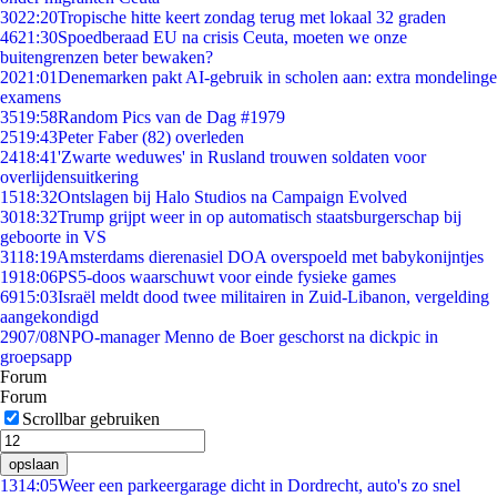
30
22:20
Tropische hitte keert zondag terug met lokaal 32 graden
46
21:30
Spoedberaad EU na crisis Ceuta, moeten we onze
buitengrenzen beter bewaken?
20
21:01
Denemarken pakt AI-gebruik in scholen aan: extra mondelinge
examens
35
19:58
Random Pics van de Dag #1979
25
19:43
Peter Faber (82) overleden
24
18:41
'Zwarte weduwes' in Rusland trouwen soldaten voor
overlijdensuitkering
15
18:32
Ontslagen bij Halo Studios na Campaign Evolved
30
18:32
Trump grijpt weer in op automatisch staatsburgerschap bij
geboorte in VS
31
18:19
Amsterdams dierenasiel DOA overspoeld met babykonijntjes
19
18:06
PS5-doos waarschuwt voor einde fysieke games
69
15:03
Israël meldt dood twee militairen in Zuid-Libanon, vergelding
aangekondigd
29
07/08
NPO-manager Menno de Boer geschorst na dickpic in
groepsapp
Forum
Forum
Scrollbar gebruiken
opslaan
13
14:05
Weer een parkeergarage dicht in Dordrecht, auto's zo snel