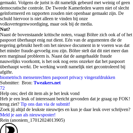
gemaakt. Volgens de jurist is dit namelijk gebeurd met weinig of geen
democratische controle. De Tweede Kamerleden waren niet of slecht
geïnformeerd en rapporten zouden niet openbaar gemaakt zijn. De
schuld hiervoor is niet alleen te vinden bij onze
volksvertegenwoordiging, maar ook bij de media.
Nut?
Naast de bovenstaande kritische noten, vraagt Böhre zich ook af of het
paspoort überhaupt enig nut dient. Eén van de argumenten die de
regering gebruikt heeft om het nieuwe document in te voeren was dat
het minder fraude-gevoelig zou zijn. Böhre stelt dat dit niet meer dan
een marginaal probleem is. Naast dat de aangehaalde fraude
nauwelijks voorkomt, is het ook nog eens onzeker dat het paspoort
überhaupt werkt. De werking wordt namelijk niet gecontroleerd bij
afgifte.
biometrisch
mensenrechten
paspoort
privacy
vingerafdrukken
Submitter:
Bron:
Tweakers.net
72
Help ons; deel dit item als je het leuk vond
Heb je een leuk of interessant bericht gevonden dat je graag op FOK!
terug ziet?
Tip ons dan via de submit!
Zoek jij altijd de leukste nieuwtjes en kun je daar leuk over schrijven?
Meld je aan als nieuwsposter!
Rein (anoniem_17012024013905)