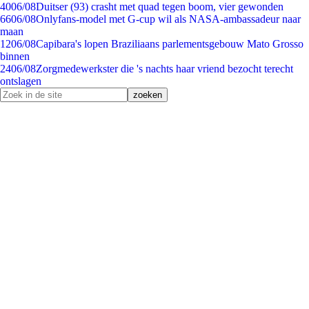
40
06/08
Duitser (93) crasht met quad tegen boom, vier gewonden
66
06/08
Onlyfans-model met G-cup wil als NASA-ambassadeur naar
maan
12
06/08
Capibara's lopen Braziliaans parlementsgebouw Mato Grosso
binnen
24
06/08
Zorgmedewerkster die 's nachts haar vriend bezocht terecht
ontslagen