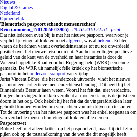
Nieuws
Digital & Games
Nederland
Opmerkelijk
'Biometrisch paspoort schendt mensenrechten'
Rein (anoniem_17012024013905)
29-10-2010 22:51
print
Dat niet iedereen even blij is met het nieuwe paspoort, waarvoor je
verplicht je vingerafdrukken moet
afgeven
, was al
bekend
. Echter
waren de berichten vanuit overheidsinstanties tot nu toe onverdeeld
positief over het nieuwe reisdocument. Aan het onvoltogen positieve
geluid van de kant van de overheid en haar instanties is door de
Wetenschappelijke Raad voor het Regeringsbeld (WRR) een einde
gemaakt. De WRR uit namelijk felle kritiek op het biometrische
paspoort in het
onderzoeksrapport
van vrijdag.
Jurist Vincent Böhre, die het onderzoek uitvoerde, vindt het nieuwe
paspoort een 'collectieve mensenrechtenschending'. Dit heeft hij het
Binnenlands Bestuur laten weten. Vooral het feit dat, niet verdachte,
burgers hun vingerafdrukken verplicht af moeten staan, is de jurist een
doorn in het oog. Ook hekelt hij het feit dat de vingerafdrukken later
gebruikt kunnen worden om verdachten van misdrijven op te sporen.
Tot de invoering van het nieuwe paspoort was het enkel toegestaan om
van verdachte mensen hun vingerafdrukken af te nemen.
Paspoortwet
Böhre heeft niet alleen kritiek op het paspoort zelf, maar hij richt zijn
pijlen ook op de totstandkoming van de wet die dit mogelijk heeft