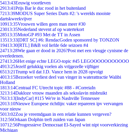
54
13:43
Eeuwig voortleven
29
13:41
Prijs Bar le duc rood in het buitenland
72
13:39
MODUS Super Series Darts #2: 's werelds mooiste
dartskweekvijver
109
13:35
Vrouwen willen geen man meer #30
230
13:35
Nederland stevent af op watertekort
285
13:35
MotoGP #93 Met de TT in Assen
135
13:33
[DRT SC] #6: RendacGoden sponsored by TONZON
194
13:30
[RTL] B&B vol liefde 6de seizoen #4
247
13:28
Wie gaan er dood in 2026?Post met een vleugje cynisme de
overledenen.
274
13:26
Het enige echte LEGO-topic #45 LEGOOOOOOOOOOO
49
13:25
Jezelf gelukkig voelen als vrijgezelle vijftiger
65
13:21
Trump wil dat J.D. Vance hem in 2028 opvolgt
40
13:15
Bezoeker verliest deel van vinger in waterattractie Walibi
Holland
18
13:14
Centraal FC Utrecht topic #88 - #CorreiaIn
32
13:14
Dakloze vrouw maanden als seksslavin misbruikt
76
13:13
[IndyCar] #115 We're in Nashville Tennessee
20
13:10
Nieuwe Europese richtlijn: vaker repareren ipv vervangen
voor nieuw
50
13:02
Zou je vreemdgaan in een relatie kunnen vergeven?
3
12:56
Orkaan Dolphin treft zuiden van Japan
107
12:56
Progressieve Democraat El-Sayed wint nipt voorverkiezing
Michigan