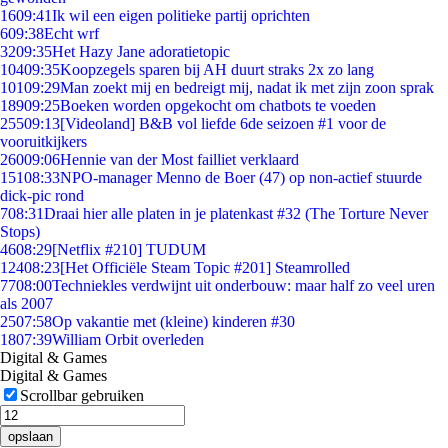
16
09:41
Ik wil een eigen politieke partij oprichten
6
09:38
Echt wrf
32
09:35
Het Hazy Jane adoratietopic
104
09:35
Koopzegels sparen bij AH duurt straks 2x zo lang
101
09:29
Man zoekt mij en bedreigt mij, nadat ik met zijn zoon sprak
189
09:25
Boeken worden opgekocht om chatbots te voeden
255
09:13
[Videoland] B&B vol liefde 6de seizoen #1 voor de
vooruitkijkers
260
09:06
Hennie van der Most failliet verklaard
151
08:33
NPO-manager Menno de Boer (47) op non-actief stuurde
dick-pic rond
7
08:31
Draai hier alle platen in je platenkast #32 (The Torture Never
Stops)
46
08:29
[Netflix #210] TUDUM
124
08:23
[Het Officiële Steam Topic #201] Steamrolled
77
08:00
Techniekles verdwijnt uit onderbouw: maar half zo veel uren
als 2007
25
07:58
Op vakantie met (kleine) kinderen #30
18
07:39
William Orbit overleden
Digital & Games
Digital & Games
Scrollbar gebruiken
opslaan