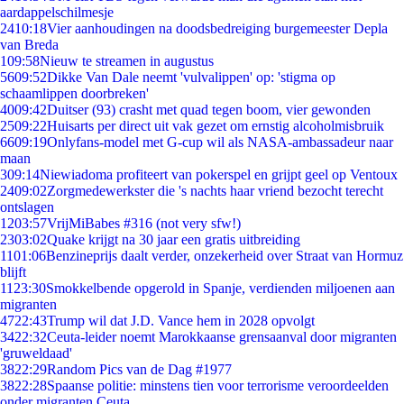
aardappelschilmesje
24
10:18
Vier aanhoudingen na doodsbedreiging burgemeester Depla
van Breda
1
09:58
Nieuw te streamen in augustus
56
09:52
Dikke Van Dale neemt 'vulvalippen' op: 'stigma op
schaamlippen doorbreken'
40
09:42
Duitser (93) crasht met quad tegen boom, vier gewonden
25
09:22
Huisarts per direct uit vak gezet om ernstig alcoholmisbruik
66
09:19
Onlyfans-model met G-cup wil als NASA-ambassadeur naar
maan
3
09:14
Niewiadoma profiteert van pokerspel en grijpt geel op Ventoux
24
09:02
Zorgmedewerkster die 's nachts haar vriend bezocht terecht
ontslagen
12
03:57
VrijMiBabes #316 (not very sfw!)
23
03:02
Quake krijgt na 30 jaar een gratis uitbreiding
11
01:06
Benzineprijs daalt verder, onzekerheid over Straat van Hormuz
blijft
11
23:30
Smokkelbende opgerold in Spanje, verdienden miljoenen aan
migranten
47
22:43
Trump wil dat J.D. Vance hem in 2028 opvolgt
34
22:32
Ceuta-leider noemt Marokkaanse grensaanval door migranten
'gruweldaad'
38
22:29
Random Pics van de Dag #1977
38
22:28
Spaanse politie: minstens tien voor terrorisme veroordeelden
onder migranten Ceuta