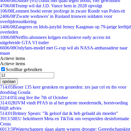
40
06/08
Duitser (93) crasht met quad tegen boom, vier gewonden
47
06/08
Trump wil dat J.D. Vance hem in 2028 opvolgt
1
06/08
Lemmen boekt eerste profzege in zware Ronde van Polen-rit
24
06/08
'Zwarte weduwes' in Rusland trouwen soldaten voor
overlijdensuitkering
14
06/08
Zangeres en Idols-jurylid Jerney Kaagman op 79-jarige leeftijd
overleden
10
06/08
Netflix-abonnees krijgen exclusieve early access tot
uitgebreide GTA VI trailer
66
06/08
Onlyfans-model met G-cup wil als NASA-ambassadeur naar
maan
Actieve items
Actieve items
Scrollbar gebruiken
opslaan
7
14:05
Broer 135 keer gestoken en gesneden: zes jaar cel en tbs voor
doodslag Gouda
22
14:05
Long live the 7th of October
3
14:02
RIVM vindt PFAS in al het geteste moedermelk, borstvoeding
blijft advies
5
14:01
Britney Spears: "Ik geloof dat ik heb gefaald als moeder"
39
13:58
EU bekritiseert Meta en TikTok om verspreiden desinformatie
Ceuta
60
13:58
Waterschappen slaan alarm wegens droogte: Gereedschapskist