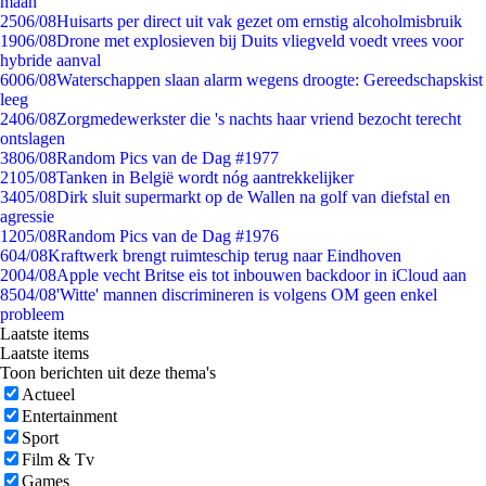
maan
25
06/08
Huisarts per direct uit vak gezet om ernstig alcoholmisbruik
19
06/08
Drone met explosieven bij Duits vliegveld voedt vrees voor
hybride aanval
60
06/08
Waterschappen slaan alarm wegens droogte: Gereedschapskist
leeg
24
06/08
Zorgmedewerkster die 's nachts haar vriend bezocht terecht
ontslagen
38
06/08
Random Pics van de Dag #1977
21
05/08
Tanken in België wordt nóg aantrekkelijker
34
05/08
Dirk sluit supermarkt op de Wallen na golf van diefstal en
agressie
12
05/08
Random Pics van de Dag #1976
6
04/08
Kraftwerk brengt ruimteschip terug naar Eindhoven
20
04/08
Apple vecht Britse eis tot inbouwen backdoor in iCloud aan
85
04/08
'Witte' mannen discrimineren is volgens OM geen enkel
probleem
Laatste items
Laatste items
Toon berichten uit deze thema's
Actueel
Entertainment
Sport
Film & Tv
Games