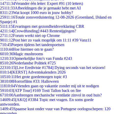
147
11:34
Verander één letter: Expert #91 (10 letters)
251
11:33
Afbeeldingen die je gemaakt hebt met AI
83
11:23
Wat koopt 1000 euro in jouw hobby?
259
11:16
Totale zonsverduistering 12-08-2026 (Groenland, IJsland en
Spanje) #1
51
11:15
Ervaringen met gezondheidsverklaring CBR
42
11:14
[Crowdfunding] #443 Rentestijgingen?
27
11:12
Forum werkt niet op Chrome
90
11:12
Post hier zo vaak mogelijk om 11:11 #39 Vanz11
7
10:45
Poepen tijdens het tandenpoetsen
11
10:44
Hoe hiermee om te gaan?
60
10:36
Magic mushrooms
12
10:31
Opmerkelijke foto's van Funda #243
85
10:26
Nederlandse Politiek #725
223
10:15
[Live Eredivisie #1784] Dying seconds van het seizoen!
0
10:14
[KERST] Adventskalenders 2026
105
10:11
Het grote goedemorgen topic #3
38
10:08
Horrorfilms #33: Halloween
118
10:04
Vrienden gaan op vakantie zonder mij uit te nodigen
59
10:03
[ATP Tour] #169 Tosti Tallon back on fire
67
10:00
Aanbrengen mechanische ventilatie zinvol in oud huis?
146
09:45
[AKQ] #3384 Topic met vragen. En soms goede
antwoorden.
14
09:45
Spaanse kust onder vuur van Portugese oorlogsschepen: 120
gewonden