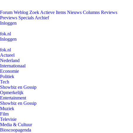
Forum
Weblog
Zoek
Actieve Items
Nieuws
Columns
Reviews
Previews
Specials
Archief
Inloggen
fok.nl
Inloggen
fok.nl
Actueel
Nederland
Internationaal
Economie
Politiek
Tech
Showbiz en Gossip
Opmerkelijk
Entertainment
Showbiz en Gossip
Muziek
Film
Televisie
Media & Cultuur
Bioscoopagenda