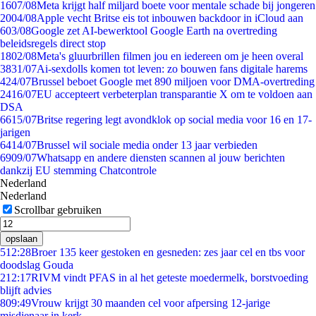
16
07/08
Meta krijgt half miljard boete voor mentale schade bij jongeren
20
04/08
Apple vecht Britse eis tot inbouwen backdoor in iCloud aan
6
03/08
Google zet AI-bewerktool Google Earth na overtreding
beleidsregels direct stop
18
02/08
Meta's gluurbrillen filmen jou en iedereen om je heen overal
38
31/07
Ai-sexdolls komen tot leven: zo bouwen fans digitale harems
4
24/07
Brussel beboet Google met 890 miljoen voor DMA-overtreding
24
16/07
EU accepteert verbeterplan transparantie X om te voldoen aan
DSA
66
15/07
Britse regering legt avondklok op social media voor 16 en 17-
jarigen
64
14/07
Brussel wil sociale media onder 13 jaar verbieden
69
09/07
Whatsapp en andere diensten scannen al jouw berichten
dankzij EU stemming Chatcontrole
Nederland
Nederland
Scrollbar gebruiken
opslaan
5
12:28
Broer 135 keer gestoken en gesneden: zes jaar cel en tbs voor
doodslag Gouda
2
12:17
RIVM vindt PFAS in al het geteste moedermelk, borstvoeding
blijft advies
8
09:49
Vrouw krijgt 30 maanden cel voor afpersing 12-jarige
misdienaar in kerk