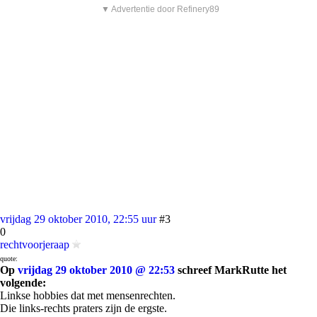
▼ Advertentie door Refinery89
vrijdag 29 oktober 2010, 22:55 uur
#3
0
rechtvoorjeraap
quote:
Op
vrijdag 29 oktober 2010 @ 22:53
schreef MarkRutte het
volgende:
Linkse hobbies dat met mensenrechten.
Die links-rechts praters zijn de ergste.