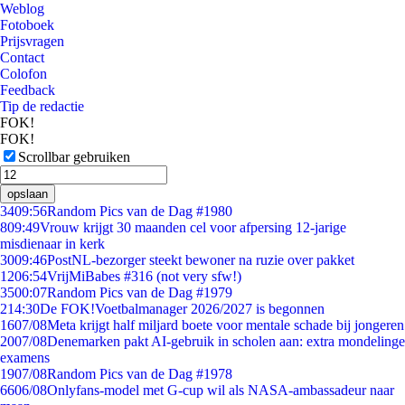
Weblog
Fotoboek
Prijsvragen
Contact
Colofon
Feedback
Tip de redactie
FOK!
FOK!
Scrollbar gebruiken
opslaan
34
09:56
Random Pics van de Dag #1980
8
09:49
Vrouw krijgt 30 maanden cel voor afpersing 12-jarige
misdienaar in kerk
30
09:46
PostNL-bezorger steekt bewoner na ruzie over pakket
12
06:54
VrijMiBabes #316 (not very sfw!)
35
00:07
Random Pics van de Dag #1979
2
14:30
De FOK!Voetbalmanager 2026/2027 is begonnen
16
07/08
Meta krijgt half miljard boete voor mentale schade bij jongeren
20
07/08
Denemarken pakt AI-gebruik in scholen aan: extra mondelinge
examens
19
07/08
Random Pics van de Dag #1978
66
06/08
Onlyfans-model met G-cup wil als NASA-ambassadeur naar