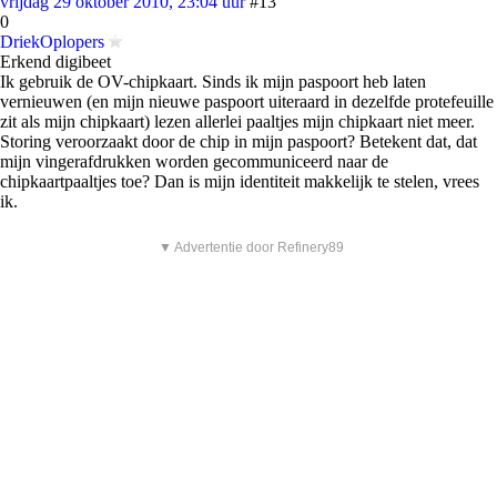
vrijdag 29 oktober 2010, 23:04 uur
#13
0
DriekOplopers
Erkend digibeet
Ik gebruik de OV-chipkaart. Sinds ik mijn paspoort heb laten
vernieuwen (en mijn nieuwe paspoort uiteraard in dezelfde protefeuille
zit als mijn chipkaart) lezen allerlei paaltjes mijn chipkaart niet meer.
Storing veroorzaakt door de chip in mijn paspoort? Betekent dat, dat
mijn vingerafdrukken worden gecommuniceerd naar de
chipkaartpaaltjes toe? Dan is mijn identiteit makkelijk te stelen, vrees
ik.
▼ Advertentie door Refinery89