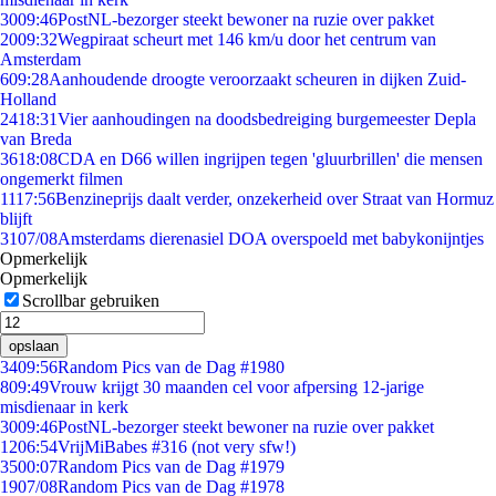
30
09:46
PostNL-bezorger steekt bewoner na ruzie over pakket
20
09:32
Wegpiraat scheurt met 146 km/u door het centrum van
Amsterdam
6
09:28
Aanhoudende droogte veroorzaakt scheuren in dijken Zuid-
Holland
24
18:31
Vier aanhoudingen na doodsbedreiging burgemeester Depla
van Breda
36
18:08
CDA en D66 willen ingrijpen tegen 'gluurbrillen' die mensen
ongemerkt filmen
11
17:56
Benzineprijs daalt verder, onzekerheid over Straat van Hormuz
blijft
31
07/08
Amsterdams dierenasiel DOA overspoeld met babykonijntjes
Opmerkelijk
Opmerkelijk
Scrollbar gebruiken
opslaan
34
09:56
Random Pics van de Dag #1980
8
09:49
Vrouw krijgt 30 maanden cel voor afpersing 12-jarige
misdienaar in kerk
30
09:46
PostNL-bezorger steekt bewoner na ruzie over pakket
12
06:54
VrijMiBabes #316 (not very sfw!)
35
00:07
Random Pics van de Dag #1979
19
07/08
Random Pics van de Dag #1978