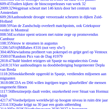
6
09:45
Trailers kijken: de bioscoopreleases van week 32
20
09:32
Wegpiraat scheurt met 146 km/u door het centrum van
Amsterdam
6
09:28
Aanhoudende droogte veroorzaakt scheuren in dijken Zuid-
Holland
0
08:59
Van de Zandschulp overleeft matchpoints, ook Griekspoor
verder in Montreal
0
08:56
Excelsior opent seizoen met ruime zege op promovendus
Cambuur
1
08:35
Nieuw te streamen in augustus
12
06:54
VrijMiBabes #316 (not very sfw!)
3
04:46
Niewiadoma profiteert van pokerspel en grijpt geel op Ventoux
35
00:07
Random Pics van de Dag #1979
28
18:47
Italië hindert reizigers uit Spanje na migratiecrisis Ceuta
24
18:31
Vier aanhoudingen na doodsbedreiging burgemeester Depla
van Breda
11
18:26
Smokkelbende opgerold in Spanje, verdienden miljoenen aan
migranten
36
18:08
CDA en D66 willen ingrijpen tegen 'gluurbrillen' die mensen
ongemerkt filmen
11
17:56
Benzineprijs daalt verder, onzekerheid over Straat van Hormuz
blijft
42
17:47
Voedselprijzen wereldwijd op hoogste niveau in ruim drie jaar
23
14:33
Quake krijgt na 30 jaar een gratis uitbreiding
2
14:30
De FOK!Voetbalmanager 2026/2027 is begonnen