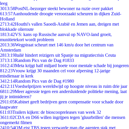
leeg
30
13:58
PostNL-bezorger steekt bewoner na ruzie over pakket
6
13:57
Aanhoudende droogte veroorzaakt scheuren in dijken Zuid-
Holland
27
13:42
Houthi's vallen Saoedi-Arabië en Jemen aan, dreigen met
blokkade olieroute
18
13:42
VS: kans op Russische aanval op NAVO-land groeit,
munitietekort wordt probleem
20
13:36
Wegpiraat scheurt met 146 km/u door het centrum van
Amsterdam
28
13:19
Italië hindert reizigers uit Spanje na migratiecrisis Ceuta
37
13:13
Random Pics van de Dag #1833
16
12:43
Meta krijgt half miljard boete voor mentale schade bij jongeren
8
12:23
Vrouw krijgt 30 maanden cel voor afpersing 12-jarige
misdienaar in kerk
34
12:14
Random Pics van de Dag #1980
42
12:11
Voedselprijzen wereldwijd op hoogste niveau in ruim drie jaar
68
11:29
Meer agressie tegen een andersluidende politieke mening, laat
jij je intimideren?
29
11:05
Kabinet geeft bedrijven geen compensatie voor schade door
laagwater
6
11:03
Trailers kijken: de bioscoopreleases van week 32
36
11:02
CDA en D66 willen ingrijpen tegen 'gluurbrillen' die mensen
ongemerkt filmen
24
10:54
OM eist TBS tegen verwarde man die agenten stak met