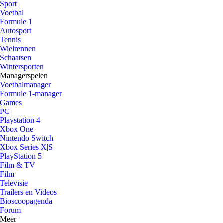
Sport
Voetbal
Formule 1
Autosport
Tennis
Wielrennen
Schaatsen
Wintersporten
Managerspelen
Voetbalmanager
Formule 1-manager
Games
PC
Playstation 4
Xbox One
Nintendo Switch
Xbox Series X|S
PlayStation 5
Film & TV
Film
Televisie
Trailers en Videos
Bioscoopagenda
Forum
Meer