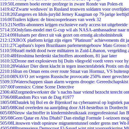
1
19:50
Lemmen boekt eerste profzege in zware Ronde van Polen-rit
14
19:42
'Zwarte weduwes' in Rusland trouwen soldaten voor overlijden
12
18:20
Zangeres en Idols-jurylid Jerney Kaagman op 79-jarige leeftij
1
16:00
Trailers kijken: de bioscoopreleases van week 32
5
15:21
Netflix-abonnees krijgen exclusieve early access tot uitgebreide
57
14:35
Onlyfans-model met G-cup wil als NASA-ambassadeur naar 
22
14:09
Huisarts per direct uit vak gezet om ernstig alcoholmisbruik
2
12:12
XBOX platform krijgt zijn eigen "Platinum" achievements dit ja
12
11:27
Capibara's lopen Braziliaans parlementsgebouw Mato Grosso 
51
10:59
Israël meldt dood twee militairen in Zuid-Libanon, vergeldin
15
10:48
Hiroshima herdenkt slachtoffers atoombom, 81 jaar later
16
10:32
Drone met explosieven bij Duits vliegveld voedt vrees voor hy
33
10:28
Wakker Dier dient klacht in tegen insectenfabriek Protix om 
22
10:16
Iran en Oman eens over route Straat van Hormuz, VS buitensp
25
10:08
NAVO zet wegens Russische provocatie 250% meer gevechtsvl
55
09:33
Waterschappen slaan alarm wegens droogte: Gereedschapskist
1
07:00
Forensics: Crime Scene Detective
23
06:40
Zorgmedewerkster die 's nachts haar vriend bezocht terecht on
37
06/08
Random Pics van de Dag #1977
18
05/08
Datalek bij Bol en de Bijenkorf na cyberaanval op logistiek pa
34
05/08
Kind overleden na aanrijding door AH-bestelbus in Dordrecht
6
05/08
Nieuw slachtoffer in kindermisbruikzaak zorgprofessional Jan B
3
05/08
Geen Qatar en Abu Dhabi? Dan eindigt Formule 1-seizoen moge
5
05/08
Litouwen vindt opnieuw migrantentunnel onder grens met Wit-
45
05/08
Progressieve Democraat El-Sayed wint nipt voorverkiezing M