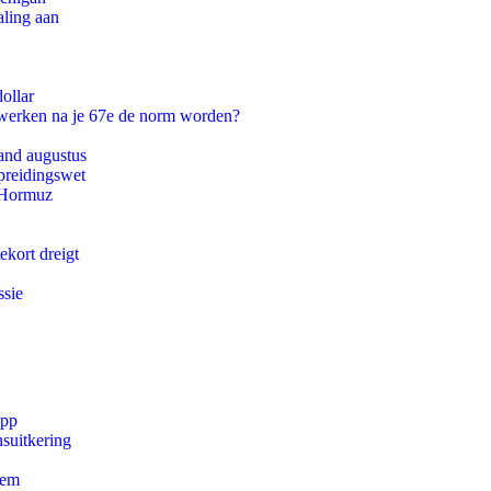
aling aan
ollar
 werken na je 67e de norm worden?
and augustus
preidingswet
n Hormuz
ekort dreigt
ssie
app
suitkering
eem