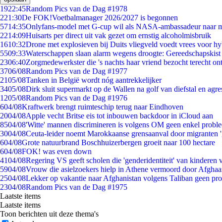
19
22:45
Random Pics van de Dag #1978
2
21:30
De FOK!Voetbalmanager 2026/2027 is begonnen
57
14:35
Onlyfans-model met G-cup wil als NASA-ambassadeur naar 
22
14:09
Huisarts per direct uit vak gezet om ernstig alcoholmisbruik
16
10:32
Drone met explosieven bij Duits vliegveld voedt vrees voor hy
55
09:33
Waterschappen slaan alarm wegens droogte: Gereedschapskist
23
06:40
Zorgmedewerkster die 's nachts haar vriend bezocht terecht on
37
06/08
Random Pics van de Dag #1977
21
05/08
Tanken in België wordt nóg aantrekkelijker
34
05/08
Dirk sluit supermarkt op de Wallen na golf van diefstal en agre
12
05/08
Random Pics van de Dag #1976
6
04/08
Kraftwerk brengt ruimteschip terug naar Eindhoven
20
04/08
Apple vecht Britse eis tot inbouwen backdoor in iCloud aan
85
04/08
'Witte' mannen discrimineren is volgens OM geen enkel probl
30
04/08
Ceuta-leider noemt Marokkaanse grensaanval door migranten 
6
04/08
Grote natuurbrand Boschhuizerbergen groeit naar 100 hectare
6
04/08
FOK! was even down
41
04/08
Regering VS geeft scholen die 'genderidentiteit' van kinderen
59
04/08
Vrouw die asielzoekers hielp in Athene vermoord door Afghaa
25
04/08
Lekker op vakantie naar Afghanistan volgens Taliban geen pr
23
04/08
Random Pics van de Dag #1975
Laatste items
Laatste items
Toon berichten uit deze thema's