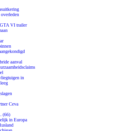
suitkering
d overleden
 GTA VI trailer
maan
ar
binnen
g aangekondigd
bride aanval
duurzaamheidsclaims
el
iegtuigen in
 leeg
tslagen
rtner Ceva
. (66)
lijk in Europa
Rusland
ichigan