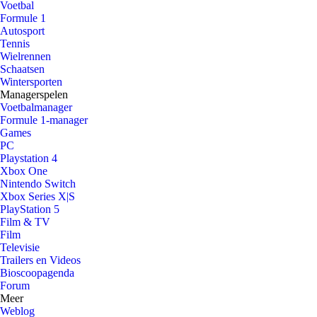
Voetbal
Formule 1
Autosport
Tennis
Wielrennen
Schaatsen
Wintersporten
Managerspelen
Voetbalmanager
Formule 1-manager
Games
PC
Playstation 4
Xbox One
Nintendo Switch
Xbox Series X|S
PlayStation 5
Film & TV
Film
Televisie
Trailers en Videos
Bioscoopagenda
Forum
Meer
Weblog