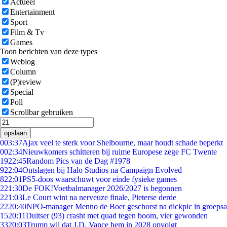
Actueel
Entertainment
Sport
Film & Tv
Games
Toon berichten van deze types
Weblog
Column
(P)review
Special
Poll
Scrollbar gebruiken
opslaan
0
03:37
Ajax veel te sterk voor Shelbourne, maar houdt schade beperkt
0
02:34
Nieuwkomers schitteren bij ruime Europese zege FC Twente
19
22:45
Random Pics van de Dag #1978
9
22:04
Ontslagen bij Halo Studios na Campaign Evolved
8
22:01
PS5-doos waarschuwt voor einde fysieke games
2
21:30
De FOK!Voetbalmanager 2026/2027 is begonnen
2
21:03
Le Court wint na nerveuze finale, Pieterse derde
22
20:40
NPO-manager Menno de Boer geschorst na dickpic in groeps
15
20:11
Duitser (93) crasht met quad tegen boom, vier gewonden
33
20:03
Trump wil dat J.D. Vance hem in 2028 opvolgt