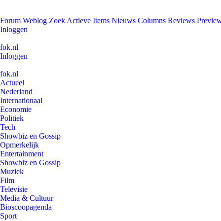
Forum
Weblog
Zoek
Actieve Items
Nieuws
Columns
Reviews
Previe
Inloggen
fok.nl
Inloggen
fok.nl
Actueel
Nederland
Internationaal
Economie
Politiek
Tech
Showbiz en Gossip
Opmerkelijk
Entertainment
Showbiz en Gossip
Muziek
Film
Televisie
Media & Cultuur
Bioscoopagenda
Sport