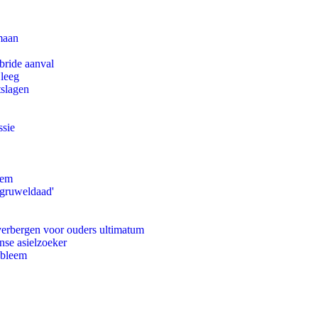
maan
bride aanval
 leeg
tslagen
ssie
eem
'gruweldaad'
 verbergen voor ouders ultimatum
nse asielzoeker
obleem