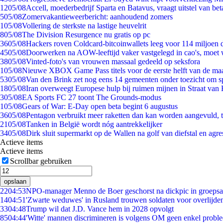
12
05/08
Accell, moederbedrijf Sparta en Batavus, vraagt uitstel van bet
5
05/08
Zomervakantieweerbericht: aanhoudend zomers
1
05/08
Vollering de sterkste na lastige heuvelrit
8
05/08
The Division Resurgence nu gratis op pc
36
05/08
Hackers roven Coldcard-bitcoinwallets leeg voor 114 miljoen d
45
05/08
Doorwerken na AOW-leeftijd vaker vastgelegd in cao's, moet
38
05/08
Vinted-foto's van vrouwen massaal gedeeld op seksfora
1
05/08
Nieuwe XBOX Game Pass titels voor de eerste helft van de ma
53
05/08
Van den Brink zet nog eens 14 gemeenten onder toezicht om s
18
05/08
Iran overweegt Europese hulp bij ruimen mijnen in Straat va
3
05/08
EA Sports FC 27 toont The Grounds-modus
1
05/08
Gears of War: E-Day open beta begint 6 augustus
36
05/08
Pentagon verbruikt meer raketten dan kan worden aangevuld, t
21
05/08
Tanken in België wordt nóg aantrekkelijker
34
05/08
Dirk sluit supermarkt op de Wallen na golf van diefstal en agre
Actieve items
Actieve items
Scrollbar gebruiken
opslaan
22
04:53
NPO-manager Menno de Boer geschorst na dickpic in groeps
14
04:51
'Zwarte weduwes' in Rusland trouwen soldaten voor overlijden
33
04:48
Trump wil dat J.D. Vance hem in 2028 opvolgt
85
04:44
'Witte' mannen discrimineren is volgens OM geen enkel probl