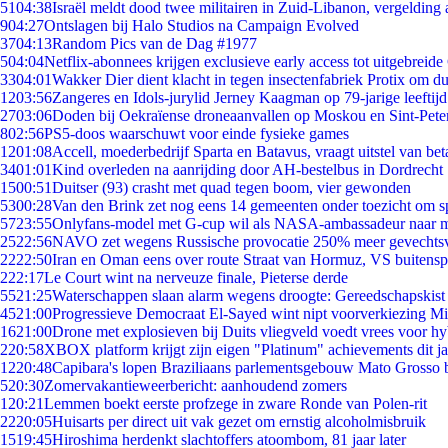
51
04:38
Israël meldt dood twee militairen in Zuid-Libanon, vergeldin
9
04:27
Ontslagen bij Halo Studios na Campaign Evolved
37
04:13
Random Pics van de Dag #1977
5
04:04
Netflix-abonnees krijgen exclusieve early access tot uitgebreide
33
04:01
Wakker Dier dient klacht in tegen insectenfabriek Protix om 
12
03:56
Zangeres en Idols-jurylid Jerney Kaagman op 79-jarige leeftij
27
03:06
Doden bij Oekraïense droneaanvallen op Moskou en Sint-Pete
8
02:56
PS5-doos waarschuwt voor einde fysieke games
12
01:08
Accell, moederbedrijf Sparta en Batavus, vraagt uitstel van bet
34
01:01
Kind overleden na aanrijding door AH-bestelbus in Dordrecht
15
00:51
Duitser (93) crasht met quad tegen boom, vier gewonden
53
00:28
Van den Brink zet nog eens 14 gemeenten onder toezicht om s
57
23:55
Onlyfans-model met G-cup wil als NASA-ambassadeur naar 
25
22:56
NAVO zet wegens Russische provocatie 250% meer gevechtsvl
22
22:50
Iran en Oman eens over route Straat van Hormuz, VS buitensp
2
22:17
Le Court wint na nerveuze finale, Pieterse derde
55
21:25
Waterschappen slaan alarm wegens droogte: Gereedschapskist
45
21:00
Progressieve Democraat El-Sayed wint nipt voorverkiezing M
16
21:00
Drone met explosieven bij Duits vliegveld voedt vrees voor hy
2
20:58
XBOX platform krijgt zijn eigen "Platinum" achievements dit ja
12
20:48
Capibara's lopen Braziliaans parlementsgebouw Mato Grosso 
5
20:30
Zomervakantieweerbericht: aanhoudend zomers
1
20:21
Lemmen boekt eerste profzege in zware Ronde van Polen-rit
22
20:05
Huisarts per direct uit vak gezet om ernstig alcoholmisbruik
15
19:45
Hiroshima herdenkt slachtoffers atoombom, 81 jaar later