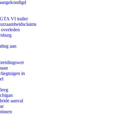
g aangekondigd
 GTA VI trailer
duurzaamheidsclaims
d overleden
rsburg
aling aan
preidingswet
maan
iegtuigen in
el
 leeg
ichigan
bride aanval
ar
binnen