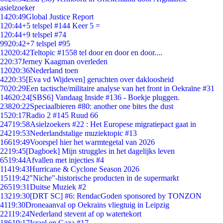
asielzoeker
14
20:49
Global Justice Report
1
20:44
+5 telspel #144 Keer 5 =
1
20:44
+9 telspel #74
99
20:42
+7 telspel #95
120
20:42
Teltopic #1558 tel door en door en door....
2
20:37
Jerney Kaagman overleden
120
20:36
Nederland toen
42
20:35
[Eva vd Wijdeven] geruchten over dakloosheid
70
20:29
Een tactische/militaire analyse van het front in Oekraïne #31
146
20:24
[SBS6] Vandaag Inside #136 - Boekje pluggen.
238
20:22
Speciaalbieren #80: another one bites the dust
15
20:17
Radio 2 #145 Ruud 66
247
19:58
Asielzoekers #22 : Het Europese migratiepact gaat in
242
19:53
Nederlandstalige muziektopic #13
166
19:49
Voorspel hier het warmtegetal van 2026
22
19:45
[Dagboek] Mijn struggles in het dagelijks leven
65
19:44
Afvallen met injecties #4
114
19:43
Hurricane & Cyclone Season 2026
151
19:42
"Niche"-historische producten in de supermarkt
265
19:31
Duitse Muziek #2
132
19:30
[DRT SC] #6: RendacGoden sponsored by TONZON
41
19:30
Droneaanval op Oekrains vliegtuig in Leipzig
221
19:24
Nederland stevent af op watertekort
186
19:17
Israel en Gaza #17