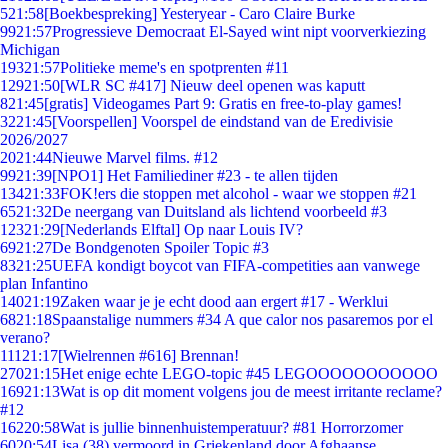
5
21:58
[Boekbespreking] Yesteryear - Caro Claire Burke
99
21:57
Progressieve Democraat El-Sayed wint nipt voorverkiezing
Michigan
193
21:57
Politieke meme's en spotprenten #11
129
21:50
[WLR SC #417] Nieuw deel openen was kaputt
8
21:45
[gratis] Videogames Part 9: Gratis en free-to-play games!
32
21:45
[Voorspellen] Voorspel de eindstand van de Eredivisie
2026/2027
20
21:44
Nieuwe Marvel films. #12
99
21:39
[NPO1] Het Familiediner #23 - te allen tijden
134
21:33
FOK!ers die stoppen met alcohol - waar we stoppen #21
65
21:32
De neergang van Duitsland als lichtend voorbeeld #3
123
21:29
[Nederlands Elftal] Op naar Louis IV?
69
21:27
De Bondgenoten Spoiler Topic #3
83
21:25
UEFA kondigt boycot van FIFA-competities aan vanwege
plan Infantino
140
21:19
Zaken waar je je echt dood aan ergert #17 - Werklui
68
21:18
Spaanstalige nummers #34 A que calor nos pasaremos por el
verano?
111
21:17
[Wielrennen #616] Brennan!
270
21:15
Het enige echte LEGO-topic #45 LEGOOOOOOOOOOO
169
21:13
Wat is op dit moment volgens jou de meest irritante reclame?
#12
162
20:58
Wat is jullie binnenhuistemperatuur? #81 Horrorzomer
60
20:54
Lisa (38) vermoord in Griekenland door Afghaanse