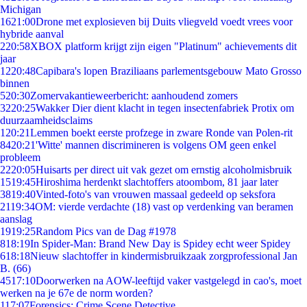
Michigan
16
21:00
Drone met explosieven bij Duits vliegveld voedt vrees voor
hybride aanval
2
20:58
XBOX platform krijgt zijn eigen "Platinum" achievements dit
jaar
12
20:48
Capibara's lopen Braziliaans parlementsgebouw Mato Grosso
binnen
5
20:30
Zomervakantieweerbericht: aanhoudend zomers
32
20:25
Wakker Dier dient klacht in tegen insectenfabriek Protix om
duurzaamheidsclaims
1
20:21
Lemmen boekt eerste profzege in zware Ronde van Polen-rit
84
20:21
'Witte' mannen discrimineren is volgens OM geen enkel
probleem
22
20:05
Huisarts per direct uit vak gezet om ernstig alcoholmisbruik
15
19:45
Hiroshima herdenkt slachtoffers atoombom, 81 jaar later
38
19:40
Vinted-foto's van vrouwen massaal gedeeld op seksfora
21
19:34
OM: vierde verdachte (18) vast op verdenking van beramen
aanslag
19
19:25
Random Pics van de Dag #1978
8
18:19
In Spider-Man: Brand New Day is Spidey echt weer Spidey
6
18:18
Nieuw slachtoffer in kindermisbruikzaak zorgprofessional Jan
B. (66)
45
17:10
Doorwerken na AOW-leeftijd vaker vastgelegd in cao's, moet
werken na je 67e de norm worden?
1
17:07
Forensics: Crime Scene Detective