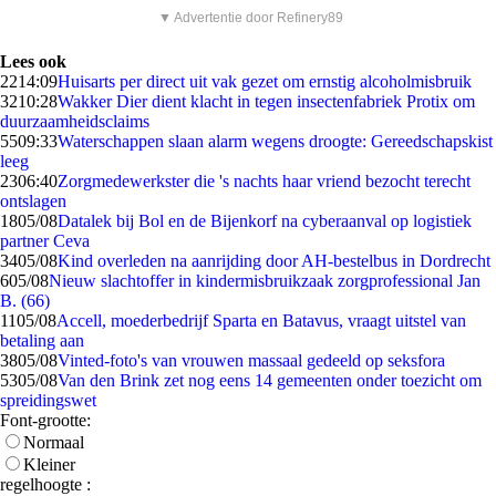
▼ Advertentie door Refinery89
Lees ook
22
14:09
Huisarts per direct uit vak gezet om ernstig alcoholmisbruik
32
10:28
Wakker Dier dient klacht in tegen insectenfabriek Protix om
duurzaamheidsclaims
55
09:33
Waterschappen slaan alarm wegens droogte: Gereedschapskist
leeg
23
06:40
Zorgmedewerkster die 's nachts haar vriend bezocht terecht
ontslagen
18
05/08
Datalek bij Bol en de Bijenkorf na cyberaanval op logistiek
partner Ceva
34
05/08
Kind overleden na aanrijding door AH-bestelbus in Dordrecht
6
05/08
Nieuw slachtoffer in kindermisbruikzaak zorgprofessional Jan
B. (66)
11
05/08
Accell, moederbedrijf Sparta en Batavus, vraagt uitstel van
betaling aan
38
05/08
Vinted-foto's van vrouwen massaal gedeeld op seksfora
53
05/08
Van den Brink zet nog eens 14 gemeenten onder toezicht om
spreidingswet
Font-grootte:
Normaal
Kleiner
regelhoogte :