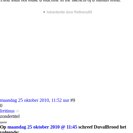
▼ Advertentie door Refinery89
maandag 25 oktober 2010, 11:52 uur
#9
0
Irritinus
zondertitel
quote:
Op
maandag 25 oktober 2010 @ 11:45
schreef DuvalBrood het
volgende: