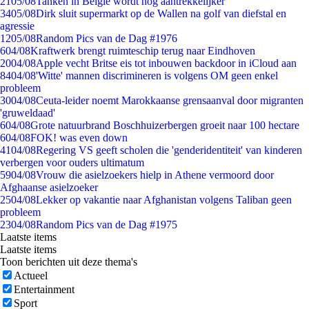
21
05/08
Tanken in België wordt nóg aantrekkelijker
34
05/08
Dirk sluit supermarkt op de Wallen na golf van diefstal en
agressie
12
05/08
Random Pics van de Dag #1976
6
04/08
Kraftwerk brengt ruimteschip terug naar Eindhoven
20
04/08
Apple vecht Britse eis tot inbouwen backdoor in iCloud aan
84
04/08
'Witte' mannen discrimineren is volgens OM geen enkel
probleem
30
04/08
Ceuta-leider noemt Marokkaanse grensaanval door migranten
'gruweldaad'
6
04/08
Grote natuurbrand Boschhuizerbergen groeit naar 100 hectare
6
04/08
FOK! was even down
41
04/08
Regering VS geeft scholen die 'genderidentiteit' van kinderen
verbergen voor ouders ultimatum
59
04/08
Vrouw die asielzoekers hielp in Athene vermoord door
Afghaanse asielzoeker
25
04/08
Lekker op vakantie naar Afghanistan volgens Taliban geen
probleem
23
04/08
Random Pics van de Dag #1975
Laatste items
Laatste items
Toon berichten uit deze thema's
Actueel
Entertainment
Sport