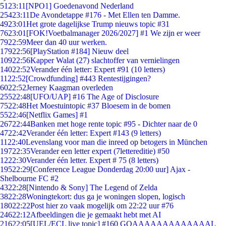
51
23:11
[NPO1] Goedenavond Nederland
254
23:11
De Avondetappe #176 - Met Ellen ten Damme.
49
23:01
Het grote dagelijkse Trump nieuws topic #31
76
23:01
[FOK!Voetbalmanager 2026/2027] #1 We zijn er weer
79
22:59
Meer dan 40 uur werken.
179
22:56
[PlayStation #184] Nieuw deel
109
22:56
Kapper Walat (27) slachtoffer van vernielingen
140
22:52
Verander één letter: Expert #91 (10 letters)
11
22:52
[Crowdfunding] #443 Rentestijgingen?
60
22:52
Jerney Kaagman overleden
255
22:48
[UFO/UAP] #16 The Age of Disclosure
75
22:48
Het Moestuintopic #37 Bloesem in de bomen
55
22:46
[Netflix Games] #1
267
22:44
Banken met hoge rente topic #95 - Dichter naar de 0
47
22:42
Verander één letter: Expert #143 (9 letters)
11
22:40
Levenslang voor man die inreed op betogers in München
197
22:35
Verander een letter expert (7lettereditie) #50
12
22:30
Verander één letter. Expert # 75 (8 letters)
195
22:29
[Conference League Donderdag 20:00 uur] Ajax -
Shelbourne FC #2
43
22:28
[Nintendo & Sony] The Legend of Zelda
38
22:28
Woningtekort: dus ga je woningen slopen, logisch
180
22:22
Post hier zo vaak mogelijk om 22:22 uur #76
246
22:12
Afbeeldingen die je gemaakt hebt met AI
216
22:05
[UEL/ECL live topic] #160 GOAAAAAAAAAAAAAL