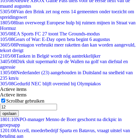
1
05/08
Nieuwe XBOX Game Pass titels voor de eerste helft van de
maand augustus
53
05/08
Van den Brink zet nog eens 14 gemeenten onder toezicht om
spreidingswet
18
05/08
Iran overweegt Europese hulp bij ruimen mijnen in Straat van
Hormuz
3
05/08
EA Sports FC 27 toont The Grounds-modus
1
05/08
Gears of War: E-Day open beta begint 6 augustus
36
05/08
Pentagon verbruikt meer raketten dan kan worden aangevuld,
tekort dreigt
21
05/08
Tanken in België wordt nóg aantrekkelijker
34
05/08
Dirk sluit supermarkt op de Wallen na golf van diefstal en
agressie
13
05/08
Nederlander (23) aangehouden in Duitsland na snelheid van
235 km/u
3
05/08
Gedurfd NEC blijft overeind bij Olympiakos
Actieve items
Actieve items
Scrollbar gebruiken
opslaan
18
01:10
NPO-manager Menno de Boer geschorst na dickpic in
groepsapp
12
01:08
Accell, moederbedrijf Sparta en Batavus, vraagt uitstel van
betaling aan