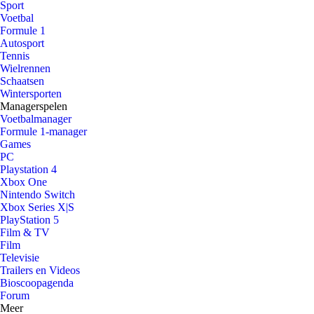
Sport
Voetbal
Formule 1
Autosport
Tennis
Wielrennen
Schaatsen
Wintersporten
Managerspelen
Voetbalmanager
Formule 1-manager
Games
PC
Playstation 4
Xbox One
Nintendo Switch
Xbox Series X|S
PlayStation 5
Film & TV
Film
Televisie
Trailers en Videos
Bioscoopagenda
Forum
Meer