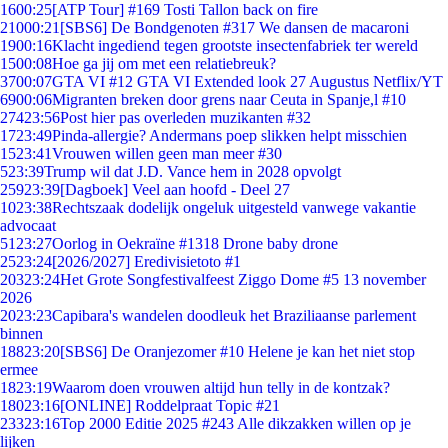
16
00:25
[ATP Tour] #169 Tosti Tallon back on fire
210
00:21
[SBS6] De Bondgenoten #317 We dansen de macaroni
19
00:16
Klacht ingediend tegen grootste insectenfabriek ter wereld
15
00:08
Hoe ga jij om met een relatiebreuk?
37
00:07
GTA VI #12 GTA VI Extended look 27 Augustus Netflix/YT
69
00:06
Migranten breken door grens naar Ceuta in Spanje,l #10
274
23:56
Post hier pas overleden muzikanten #32
17
23:49
Pinda-allergie? Andermans poep slikken helpt misschien
15
23:41
Vrouwen willen geen man meer #30
5
23:39
Trump wil dat J.D. Vance hem in 2028 opvolgt
259
23:39
[Dagboek] Veel aan hoofd - Deel 27
10
23:38
Rechtszaak dodelijk ongeluk uitgesteld vanwege vakantie
advocaat
51
23:27
Oorlog in Oekraïne #1318 Drone baby drone
25
23:24
[2026/2027] Eredivisietoto #1
203
23:24
Het Grote Songfestivalfeest Ziggo Dome #5 13 november
2026
20
23:23
Capibara's wandelen doodleuk het Braziliaanse parlement
binnen
188
23:20
[SBS6] De Oranjezomer #10 Helene je kan het niet stop
ermee
18
23:19
Waarom doen vrouwen altijd hun telly in de kontzak?
180
23:16
[ONLINE] Roddelpraat Topic #21
233
23:16
Top 2000 Editie 2025 #243 Alle dikzakken willen op je
lijken