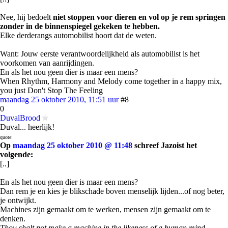
Nee, hij bedoelt
niet stoppen voor dieren en vol op je rem springen
zonder in de binnenspiegel gekeken te hebben.
Elke derderangs automobilist hoort dat de weten.
Want: Jouw eerste verantwoordelijkheid als automobilist is het
voorkomen van aanrijdingen.
En als het nou geen dier is maar een mens?
When Rhythm, Harmony and Melody come together in a happy mix,
you just Don't Stop The Feeling
maandag 25 oktober 2010, 11:51 uur
#8
0
DuvalBrood
Duval... heerlijk!
quote:
Op
maandag 25 oktober 2010 @ 11:48
schreef Jazoist het
volgende:
[..]
En als het nou geen dier is maar een mens?
Dan rem je en kies je blikschade boven menselijk lijden...of nog beter,
je ontwijkt.
Machines zijn gemaakt om te werken, mensen zijn gemaakt om te
denken.
Thou shalt not make a machine in the likeness of a human mind.