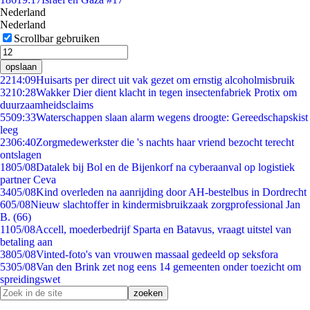
Nederland
Nederland
Scrollbar gebruiken
opslaan
22
14:09
Huisarts per direct uit vak gezet om ernstig alcoholmisbruik
32
10:28
Wakker Dier dient klacht in tegen insectenfabriek Protix om
duurzaamheidsclaims
55
09:33
Waterschappen slaan alarm wegens droogte: Gereedschapskist
leeg
23
06:40
Zorgmedewerkster die 's nachts haar vriend bezocht terecht
ontslagen
18
05/08
Datalek bij Bol en de Bijenkorf na cyberaanval op logistiek
partner Ceva
34
05/08
Kind overleden na aanrijding door AH-bestelbus in Dordrecht
6
05/08
Nieuw slachtoffer in kindermisbruikzaak zorgprofessional Jan
B. (66)
11
05/08
Accell, moederbedrijf Sparta en Batavus, vraagt uitstel van
betaling aan
38
05/08
Vinted-foto's van vrouwen massaal gedeeld op seksfora
53
05/08
Van den Brink zet nog eens 14 gemeenten onder toezicht om
spreidingswet