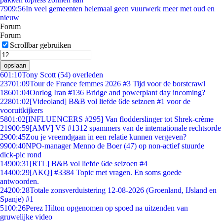
79
09:56
In veel gemeenten helemaal geen vuurwerk meer met oud en
nieuw
Forum
Forum
Scrollbar gebruiken
opslaan
6
01:10
Tony Scott (54) overleden
237
01:09
Tour de France femmes 2026 #3 Tijd voor de borstcrawl
186
01:04
Oorlog Iran #136 Bridge and powerplant day incoming?
228
01:02
[Videoland] B&B vol liefde 6de seizoen #1 voor de
vooruitkijkers
58
01:02
[INFLUENCERS #295] Van flodderslinger tot Shrek-crème
219
00:59
[AMV] VS #1312 spammers van de internationale rechtsorde
29
00:45
Zou je vreemdgaan in een relatie kunnen vergeven?
99
00:40
NPO-manager Menno de Boer (47) op non-actief stuurde
dick-pic rond
149
00:31
[RTL] B&B vol liefde 6de seizoen #4
144
00:29
[AKQ] #3384 Topic met vragen. En soms goede
antwoorden.
242
00:28
Totale zonsverduistering 12-08-2026 (Groenland, IJsland en
Spanje) #1
51
00:26
Perez Hilton opgenomen op spoed na uitzenden van
gruwelijke video