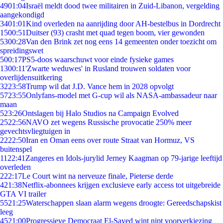
49
01:04
Israël meldt dood twee militairen in Zuid-Libanon, vergelding
aangekondigd
34
01:01
Kind overleden na aanrijding door AH-bestelbus in Dordrecht
15
00:51
Duitser (93) crasht met quad tegen boom, vier gewonden
53
00:28
Van den Brink zet nog eens 14 gemeenten onder toezicht om
spreidingswet
5
00:17
PS5-doos waarschuwt voor einde fysieke games
13
00:11
'Zwarte weduwes' in Rusland trouwen soldaten voor
overlijdensuitkering
32
23:58
Trump wil dat J.D. Vance hem in 2028 opvolgt
57
23:55
Onlyfans-model met G-cup wil als NASA-ambassadeur naar
maan
5
23:26
Ontslagen bij Halo Studios na Campaign Evolved
25
22:56
NAVO zet wegens Russische provocatie 250% meer
gevechtsvliegtuigen in
22
22:50
Iran en Oman eens over route Straat van Hormuz, VS
buitenspel
11
22:41
Zangeres en Idols-jurylid Jerney Kaagman op 79-jarige leeftijd
overleden
2
22:17
Le Court wint na nerveuze finale, Pieterse derde
4
21:38
Netflix-abonnees krijgen exclusieve early access tot uitgebreide
GTA VI trailer
55
21:25
Waterschappen slaan alarm wegens droogte: Gereedschapskist
leeg
45
21:00
Progressieve Democraat El-Sayed wint nipt voorverkiezing