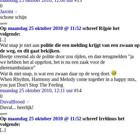
maandag 25 oktober 2010, 12:00 uur
#13
0
Jazoist
schone schijn
quote:
Op
maandag 25 oktober 2010 @ 11:52
schreef Rijpie het
volgende:
[..]
Wat snap je niet aan
politie die een melding krijgt van een zwaan op
de weg, en dit gaat bekijken.
Beetje vreemd als de politie door zou rijden, en dan terugmelden "ja
we hebben het al opgelost, het is nu een zaak voor de
dierenambulance"
Wat ik niet snap, is wat een zwaan daar op de weg doet.
When Rhythm, Harmony and Melody come together in a happy mix,
you just Don't Stop The Feeling
maandag 25 oktober 2010, 12:11 uur
#14
0
DuvalBrood
Duval... heerlijk!
quote:
Op
maandag 25 oktober 2010 @ 11:52
schreef Irritinus het
volgende:
[..]