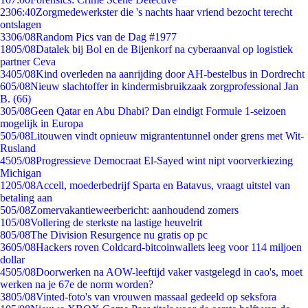
23
06:40
Zorgmedewerkster die 's nachts haar vriend bezocht terecht
ontslagen
33
06/08
Random Pics van de Dag #1977
18
05/08
Datalek bij Bol en de Bijenkorf na cyberaanval op logistiek
partner Ceva
34
05/08
Kind overleden na aanrijding door AH-bestelbus in Dordrecht
6
05/08
Nieuw slachtoffer in kindermisbruikzaak zorgprofessional Jan
B. (66)
3
05/08
Geen Qatar en Abu Dhabi? Dan eindigt Formule 1-seizoen
mogelijk in Europa
5
05/08
Litouwen vindt opnieuw migrantentunnel onder grens met Wit-
Rusland
45
05/08
Progressieve Democraat El-Sayed wint nipt voorverkiezing
Michigan
12
05/08
Accell, moederbedrijf Sparta en Batavus, vraagt uitstel van
betaling aan
5
05/08
Zomervakantieweerbericht: aanhoudend zomers
1
05/08
Vollering de sterkste na lastige heuvelrit
8
05/08
The Division Resurgence nu gratis op pc
36
05/08
Hackers roven Coldcard-bitcoinwallets leeg voor 114 miljoen
dollar
45
05/08
Doorwerken na AOW-leeftijd vaker vastgelegd in cao's, moet
werken na je 67e de norm worden?
38
05/08
Vinted-foto's van vrouwen massaal gedeeld op seksfora