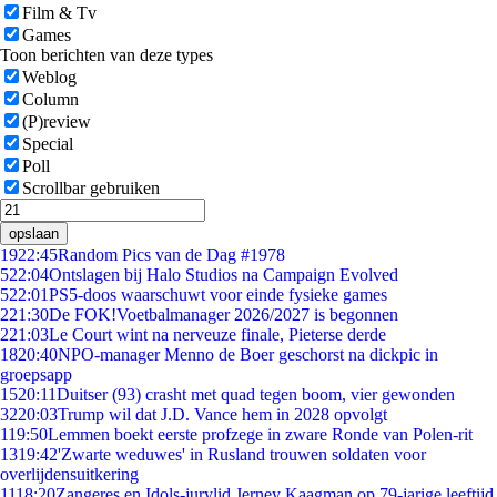
Film & Tv
Games
Toon berichten van deze types
Weblog
Column
(P)review
Special
Poll
Scrollbar gebruiken
opslaan
19
22:45
Random Pics van de Dag #1978
5
22:04
Ontslagen bij Halo Studios na Campaign Evolved
5
22:01
PS5-doos waarschuwt voor einde fysieke games
2
21:30
De FOK!Voetbalmanager 2026/2027 is begonnen
2
21:03
Le Court wint na nerveuze finale, Pieterse derde
18
20:40
NPO-manager Menno de Boer geschorst na dickpic in
groepsapp
15
20:11
Duitser (93) crasht met quad tegen boom, vier gewonden
32
20:03
Trump wil dat J.D. Vance hem in 2028 opvolgt
1
19:50
Lemmen boekt eerste profzege in zware Ronde van Polen-rit
13
19:42
'Zwarte weduwes' in Rusland trouwen soldaten voor
overlijdensuitkering
11
18:20
Zangeres en Idols-jurylid Jerney Kaagman op 79-jarige leeftijd