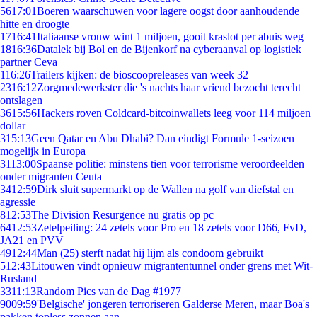
56
17:01
Boeren waarschuwen voor lagere oogst door aanhoudende
hitte en droogte
17
16:41
Italiaanse vrouw wint 1 miljoen, gooit kraslot per abuis weg
18
16:36
Datalek bij Bol en de Bijenkorf na cyberaanval op logistiek
partner Ceva
1
16:26
Trailers kijken: de bioscoopreleases van week 32
23
16:12
Zorgmedewerkster die 's nachts haar vriend bezocht terecht
ontslagen
36
15:56
Hackers roven Coldcard-bitcoinwallets leeg voor 114 miljoen
dollar
3
15:13
Geen Qatar en Abu Dhabi? Dan eindigt Formule 1-seizoen
mogelijk in Europa
31
13:00
Spaanse politie: minstens tien voor terrorisme veroordeelden
onder migranten Ceuta
34
12:59
Dirk sluit supermarkt op de Wallen na golf van diefstal en
agressie
8
12:53
The Division Resurgence nu gratis op pc
64
12:53
Zetelpeiling: 24 zetels voor Pro en 18 zetels voor D66, FvD,
JA21 en PVV
49
12:44
Man (25) sterft nadat hij lijm als condoom gebruikt
5
12:43
Litouwen vindt opnieuw migrantentunnel onder grens met Wit-
Rusland
33
11:13
Random Pics van de Dag #1977
90
09:59
'Belgische' jongeren terroriseren Galderse Meren, maar Boa's
pakken topless zonnen aan