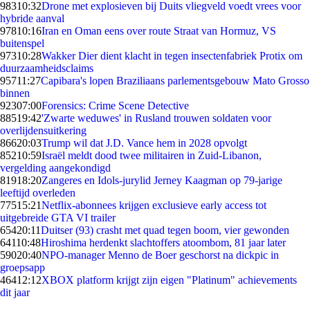
983
10:32
Drone met explosieven bij Duits vliegveld voedt vrees voor
hybride aanval
978
10:16
Iran en Oman eens over route Straat van Hormuz, VS
buitenspel
973
10:28
Wakker Dier dient klacht in tegen insectenfabriek Protix om
duurzaamheidsclaims
957
11:27
Capibara's lopen Braziliaans parlementsgebouw Mato Grosso
binnen
923
07:00
Forensics: Crime Scene Detective
885
19:42
'Zwarte weduwes' in Rusland trouwen soldaten voor
overlijdensuitkering
866
20:03
Trump wil dat J.D. Vance hem in 2028 opvolgt
852
10:59
Israël meldt dood twee militairen in Zuid-Libanon,
vergelding aangekondigd
819
18:20
Zangeres en Idols-jurylid Jerney Kaagman op 79-jarige
leeftijd overleden
775
15:21
Netflix-abonnees krijgen exclusieve early access tot
uitgebreide GTA VI trailer
654
20:11
Duitser (93) crasht met quad tegen boom, vier gewonden
641
10:48
Hiroshima herdenkt slachtoffers atoombom, 81 jaar later
590
20:40
NPO-manager Menno de Boer geschorst na dickpic in
groepsapp
464
12:12
XBOX platform krijgt zijn eigen "Platinum" achievements
dit jaar