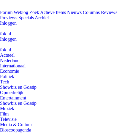
Forum
Weblog
Zoek
Actieve Items
Nieuws
Columns
Reviews
Previews
Specials
Archief
Inloggen
fok.nl
Inloggen
fok.nl
Actueel
Nederland
Internationaal
Economie
Politiek
Tech
Showbiz en Gossip
Opmerkelijk
Entertainment
Showbiz en Gossip
Muziek
Film
Televisie
Media & Cultuur
Bioscoopagenda