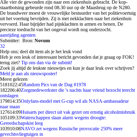
Alle vier de gewonden zijn naar een ziekenhuis gebracht. De kop-
staartbotsing gebeurde rond 08.30 uur op de Maasbrug op de N280.
De brandweer moest de vrouwelijke bestuurder van het politievoertuig
uit het voertuig bevrijden. Zij is met nekklachten naar het ziekenhuis
vervoerd. Haar bijrijder had pijnklachten in armen en benen. De
precieze toedracht van het ongeval wordt nog onderzocht.
aanrijding
agenten
Submitter:
Bron:
Novum
32
Help ons; deel dit item als je het leuk vond
Heb je een leuk of interessant bericht gevonden dat je graag op FOK!
terug ziet?
Tip ons dan via de submit!
Zoek jij altijd de leukste nieuwtjes en kun je daar leuk over schrijven?
Meld je aan als nieuwsposter!
Meest gelezen
51810
22:45
Random Pics van de Dag #1978
1822
06:40
Zorgmedewerkster die 's nachts haar vriend bezocht terecht
ontslagen
1798
14:35
Onlyfans-model met G-cup wil als NASA-ambassadeur
naar maan
1276
14:09
Huisarts per direct uit vak gezet om ernstig alcoholmisbruik
1051
09:33
Waterschappen slaan alarm wegens droogte:
Gereedschapskist leeg
1039
10:08
NAVO zet wegens Russische provocatie 250% meer
gevechtsvliegtuigen in