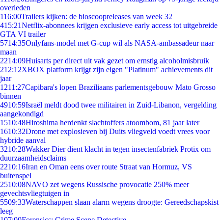
overleden
1
16:00
Trailers kijken: de bioscoopreleases van week 32
4
15:21
Netflix-abonnees krijgen exclusieve early access tot uitgebreide
GTA VI trailer
57
14:35
Onlyfans-model met G-cup wil als NASA-ambassadeur naar
maan
22
14:09
Huisarts per direct uit vak gezet om ernstig alcoholmisbruik
2
12:12
XBOX platform krijgt zijn eigen "Platinum" achievements dit
jaar
12
11:27
Capibara's lopen Braziliaans parlementsgebouw Mato Grosso
binnen
49
10:59
Israël meldt dood twee militairen in Zuid-Libanon, vergelding
aangekondigd
15
10:48
Hiroshima herdenkt slachtoffers atoombom, 81 jaar later
16
10:32
Drone met explosieven bij Duits vliegveld voedt vrees voor
hybride aanval
32
10:28
Wakker Dier dient klacht in tegen insectenfabriek Protix om
duurzaamheidsclaims
22
10:16
Iran en Oman eens over route Straat van Hormuz, VS
buitenspel
25
10:08
NAVO zet wegens Russische provocatie 250% meer
gevechtsvliegtuigen in
55
09:33
Waterschappen slaan alarm wegens droogte: Gereedschapskist
leeg
1
07:00
Forensics: Crime Scene Detective