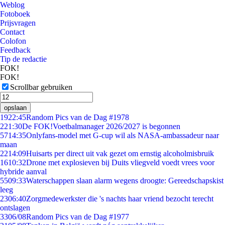
Weblog
Fotoboek
Prijsvragen
Contact
Colofon
Feedback
Tip de redactie
FOK!
FOK!
Scrollbar gebruiken
opslaan
19
22:45
Random Pics van de Dag #1978
2
21:30
De FOK!Voetbalmanager 2026/2027 is begonnen
57
14:35
Onlyfans-model met G-cup wil als NASA-ambassadeur naar
maan
22
14:09
Huisarts per direct uit vak gezet om ernstig alcoholmisbruik
16
10:32
Drone met explosieven bij Duits vliegveld voedt vrees voor
hybride aanval
55
09:33
Waterschappen slaan alarm wegens droogte: Gereedschapskist
leeg
23
06:40
Zorgmedewerkster die 's nachts haar vriend bezocht terecht
ontslagen
33
06/08
Random Pics van de Dag #1977