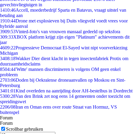
gevechtsvliegtuigen in
14
10:46
Accell, moederbedrijf Sparta en Batavus, vraagt uitstel van
betaling aan
19
10:44
Drone met explosieven bij Duits vliegveld voedt vrees voor
hybride aanval
39
09:53
Vinted-foto's van vrouwen massaal gedeeld op seksfora
3
09:33
XBOX platform krijgt zijn eigen "Platinum" achievements dit
jaar
46
09:22
Progressieve Democraat El-Sayed wint nipt voorverkiezing
Michigan
34
08:18
Wakker Dier dient klacht in tegen insectenfabriek Protix om
duurzaamheidsclaims
85
04:44
'Witte' mannen discrimineren is volgens OM geen enkel
probleem
27
03:06
Doden bij Oekraïense droneaanvallen op Moskou en Sint-
Petersburg
34
01:01
Kind overleden na aanrijding door AH-bestelbus in Dordrecht
53
00:28
Van den Brink zet nog eens 14 gemeenten onder toezicht om
spreidingswet
22
06/08
Iran en Oman eens over route Straat van Hormuz, VS
buitenspel
Forum
Forum
Scrollbar gebruiken