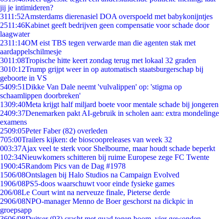
jij je intimideren?
31
11:52
Amsterdams dierenasiel DOA overspoeld met babykonijntjes
25
11:46
Kabinet geeft bedrijven geen compensatie voor schade door
laagwater
23
11:14
OM eist TBS tegen verwarde man die agenten stak met
aardappelschilmesje
30
11:08
Tropische hitte keert zondag terug met lokaal 32 graden
30
10:12
Trump grijpt weer in op automatisch staatsburgerschap bij
geboorte in VS
54
09:51
Dikke Van Dale neemt 'vulvalippen' op: 'stigma op
schaamlippen doorbreken'
13
09:40
Meta krijgt half miljard boete voor mentale schade bij jongeren
24
09:37
Denemarken pakt AI-gebruik in scholen aan: extra mondelinge
examens
25
09:05
Peter Faber (82) overleden
7
05:00
Trailers kijken: de bioscoopreleases van week 32
0
03:37
Ajax veel te sterk voor Shelbourne, maar houdt schade beperkt
1
02:34
Nieuwkomers schitteren bij ruime Europese zege FC Twente
19
00:45
Random Pics van de Dag #1978
15
06/08
Ontslagen bij Halo Studios na Campaign Evolved
19
06/08
PS5-doos waarschuwt voor einde fysieke games
2
06/08
Le Court wint na nerveuze finale, Pieterse derde
29
06/08
NPO-manager Menno de Boer geschorst na dickpic in
groepsapp
36
06/08
Duitser (93) crasht met quad tegen boom, vier gewonden