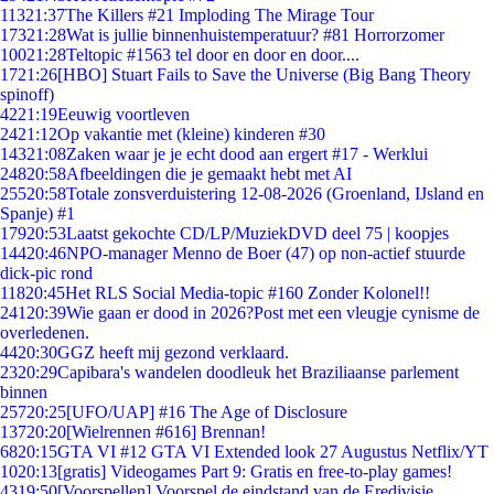
113
21:37
The Killers #21 Imploding The Mirage Tour
173
21:28
Wat is jullie binnenhuistemperatuur? #81 Horrorzomer
100
21:28
Teltopic #1563 tel door en door en door....
17
21:26
[HBO] Stuart Fails to Save the Universe (Big Bang Theory
spinoff)
42
21:19
Eeuwig voortleven
24
21:12
Op vakantie met (kleine) kinderen #30
143
21:08
Zaken waar je je echt dood aan ergert #17 - Werklui
248
20:58
Afbeeldingen die je gemaakt hebt met AI
255
20:58
Totale zonsverduistering 12-08-2026 (Groenland, IJsland en
Spanje) #1
179
20:53
Laatst gekochte CD/LP/MuziekDVD deel 75 | koopjes
144
20:46
NPO-manager Menno de Boer (47) op non-actief stuurde
dick-pic rond
118
20:45
Het RLS Social Media-topic #160 Zonder Kolonel!!
241
20:39
Wie gaan er dood in 2026?Post met een vleugje cynisme de
overledenen.
44
20:30
GGZ heeft mij gezond verklaard.
23
20:29
Capibara's wandelen doodleuk het Braziliaanse parlement
binnen
257
20:25
[UFO/UAP] #16 The Age of Disclosure
137
20:20
[Wielrennen #616] Brennan!
68
20:15
GTA VI #12 GTA VI Extended look 27 Augustus Netflix/YT
10
20:13
[gratis] Videogames Part 9: Gratis en free-to-play games!
43
19:50
[Voorspellen] Voorspel de eindstand van de Eredivisie