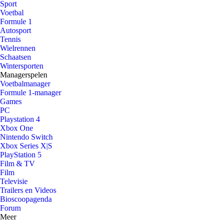
Sport
Voetbal
Formule 1
Autosport
Tennis
Wielrennen
Schaatsen
Wintersporten
Managerspelen
Voetbalmanager
Formule 1-manager
Games
PC
Playstation 4
Xbox One
Nintendo Switch
Xbox Series X|S
PlayStation 5
Film & TV
Film
Televisie
Trailers en Videos
Bioscoopagenda
Forum
Meer