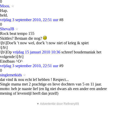
0
Moos.
Hap.
held.
vrijdag 3 september 2010, 22:51 uur
#8
0
ShevaJB
Rock beat tempo 155
Skittles? Bestaan die nog?
\[b\]Doe'k 't now wel, doe'k 't now niet of krieg ik spiet
\[/b\]
\[b\]Op
vrijdag 15 januari 2010 10:36
schreef boudemaniak het
volgende:\[/b\]
Eindbaas ^O^
vrijdag 3 september 2010, 22:51 uur
#9
0
singlemetkids
dat vind ik nou echt lef hebben ! Respect...
Single mama met 2 prachtige en lieve dochters van 5 en 11 jaar.
motto: heb je naaste lief (en lig niet dwars als een ander een andere
mening of levenstijl heeft dan jezelf)
▼ Advertentie door Refinery89