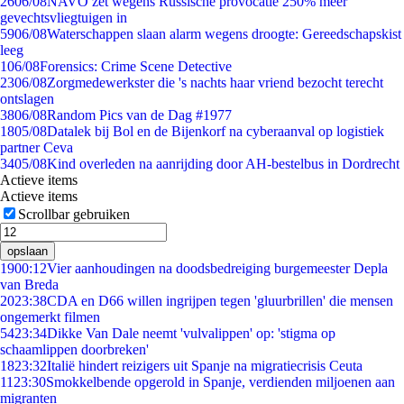
26
06/08
NAVO zet wegens Russische provocatie 250% meer
gevechtsvliegtuigen in
59
06/08
Waterschappen slaan alarm wegens droogte: Gereedschapskist
leeg
1
06/08
Forensics: Crime Scene Detective
23
06/08
Zorgmedewerkster die 's nachts haar vriend bezocht terecht
ontslagen
38
06/08
Random Pics van de Dag #1977
18
05/08
Datalek bij Bol en de Bijenkorf na cyberaanval op logistiek
partner Ceva
34
05/08
Kind overleden na aanrijding door AH-bestelbus in Dordrecht
Actieve items
Actieve items
Scrollbar gebruiken
opslaan
19
00:12
Vier aanhoudingen na doodsbedreiging burgemeester Depla
van Breda
20
23:38
CDA en D66 willen ingrijpen tegen 'gluurbrillen' die mensen
ongemerkt filmen
54
23:34
Dikke Van Dale neemt 'vulvalippen' op: 'stigma op
schaamlippen doorbreken'
18
23:32
Italië hindert reizigers uit Spanje na migratiecrisis Ceuta
11
23:30
Smokkelbende opgerold in Spanje, verdienden miljoenen aan
migranten