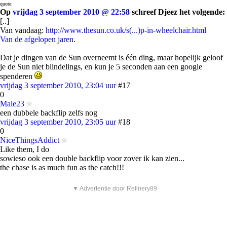
quote:
Op
vrijdag 3 september 2010 @ 22:58
schreef Djeez het volgende:
[..]
Van vandaag:
http://www.thesun.co.uk/s(...)p-in-wheelchair.html
Van de afgelopen jaren.
Dat je dingen van de Sun overneemt is één ding, maar hopelijk geloof
je de Sun niet blindelings, en kun je 5 seconden aan een google
spenderen
vrijdag 3 september 2010, 23:04 uur
#17
0
Male23
een dubbele backflip zelfs nog
vrijdag 3 september 2010, 23:05 uur
#18
0
NiceThingsAddict
Like them, I do
sowieso ook een double backflip voor zover ik kan zien...
the chase is as much fun as the catch!!!
▼ Advertentie door Refinery89