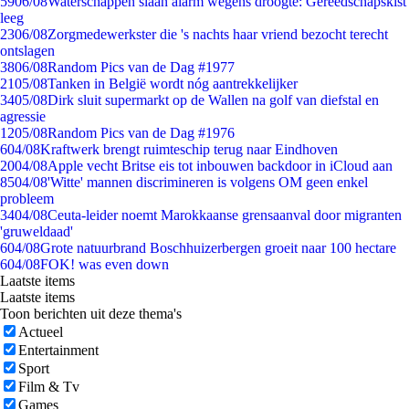
59
06/08
Waterschappen slaan alarm wegens droogte: Gereedschapskist
leeg
23
06/08
Zorgmedewerkster die 's nachts haar vriend bezocht terecht
ontslagen
38
06/08
Random Pics van de Dag #1977
21
05/08
Tanken in België wordt nóg aantrekkelijker
34
05/08
Dirk sluit supermarkt op de Wallen na golf van diefstal en
agressie
12
05/08
Random Pics van de Dag #1976
6
04/08
Kraftwerk brengt ruimteschip terug naar Eindhoven
20
04/08
Apple vecht Britse eis tot inbouwen backdoor in iCloud aan
85
04/08
'Witte' mannen discrimineren is volgens OM geen enkel
probleem
34
04/08
Ceuta-leider noemt Marokkaanse grensaanval door migranten
'gruweldaad'
6
04/08
Grote natuurbrand Boschhuizerbergen groeit naar 100 hectare
6
04/08
FOK! was even down
Laatste items
Laatste items
Toon berichten uit deze thema's
Actueel
Entertainment
Sport
Film & Tv
Games