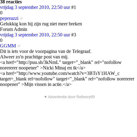
38 reacties
vrijdag 3 september 2010, 22:50 uur
#1
0
peperazzi
Gelukkig kon hij zijn rug niet meer breken
Forum Admin
vrijdag 3 september 2010, 22:50 uur
#3
0
GGMM
Dit is iets voor de voorpagina van de Telegraaf.
Alweer zo'n prachtige post van mij.
<a href="http://puu.sh/3kNmL" target="_blank" rel="nofollow
norererer noopener" >Nicki Minaj en ik</a>
<a href="http://www.youtube.com/watch?v=3BTsY1HAW_c
target=_blank rel=nofollow" target="_blank" rel="nofollow norererer
noopener" >Mijn vissen in actie.</a>
▼ Advertentie door Refinery89