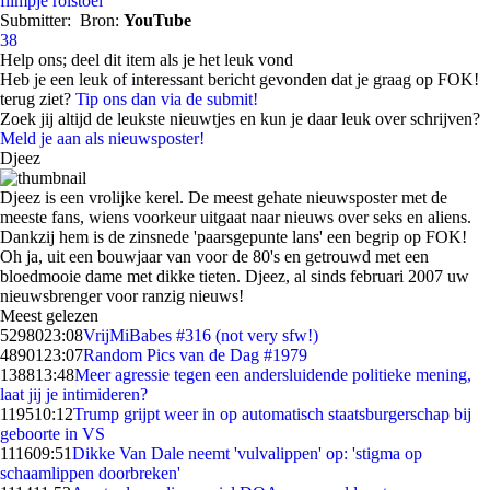
filmpje
rolstoel
Submitter:
Bron:
YouTube
38
Help ons; deel dit item als je het leuk vond
Heb je een leuk of interessant bericht gevonden dat je graag op FOK!
terug ziet?
Tip ons dan via de submit!
Zoek jij altijd de leukste nieuwtjes en kun je daar leuk over schrijven?
Meld je aan als nieuwsposter!
Djeez
Djeez is een vrolijke kerel. De meest gehate nieuwsposter met de
meeste fans, wiens voorkeur uitgaat naar nieuws over seks en aliens.
Dankzij hem is de zinsnede 'paarsgepunte lans' een begrip op FOK!
Oh ja, uit een bouwjaar van voor de 80's en getrouwd met een
bloedmooie dame met dikke tieten. Djeez, al sinds februari 2007 uw
nieuwsbrenger voor ranzig nieuws!
Meest gelezen
52980
23:08
VrijMiBabes #316 (not very sfw!)
48901
23:07
Random Pics van de Dag #1979
1388
13:48
Meer agressie tegen een andersluidende politieke mening,
laat jij je intimideren?
1195
10:12
Trump grijpt weer in op automatisch staatsburgerschap bij
geboorte in VS
1116
09:51
Dikke Van Dale neemt 'vulvalippen' op: 'stigma op
schaamlippen doorbreken'