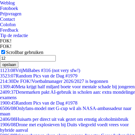
Weblog
Fotoboek
Prijsvragen
Contact
Colofon
Feedback
Tip de redactie
FOK!
FOK!
Scrollbar gebruiken
opslaan
11
23:08
VrijMiBabes #316 (not very sfw!)
35
23:07
Random Pics van de Dag #1979
2
14:30
De FOK!Voetbalmanager 2026/2027 is begonnen
13
09:40
Meta krijgt half miljard boete voor mentale schade bij jongeren
24
09:37
Denemarken pakt AI-gebruik in scholen aan: extra mondelinge
examens
19
00:45
Random Pics van de Dag #1978
65
06/08
Onlyfans-model met G-cup wil als NASA-ambassadeur naar
maan
24
06/08
Huisarts per direct uit vak gezet om ernstig alcoholmisbruik
19
06/08
Drone met explosieven bij Duits vliegveld voedt vrees voor
hybride aanval