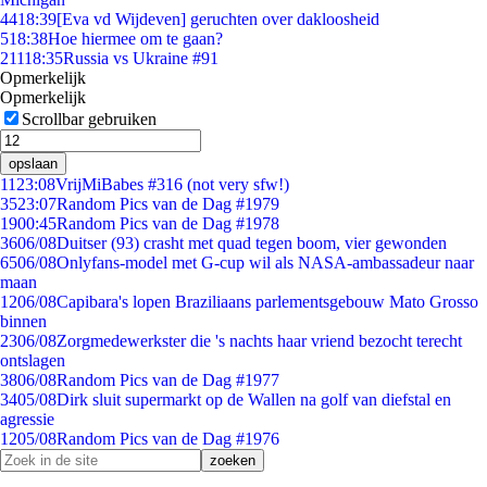
44
18:39
[Eva vd Wijdeven] geruchten over dakloosheid
5
18:38
Hoe hiermee om te gaan?
211
18:35
Russia vs Ukraine #91
Opmerkelijk
Opmerkelijk
Scrollbar gebruiken
opslaan
11
23:08
VrijMiBabes #316 (not very sfw!)
35
23:07
Random Pics van de Dag #1979
19
00:45
Random Pics van de Dag #1978
36
06/08
Duitser (93) crasht met quad tegen boom, vier gewonden
65
06/08
Onlyfans-model met G-cup wil als NASA-ambassadeur naar
maan
12
06/08
Capibara's lopen Braziliaans parlementsgebouw Mato Grosso
binnen
23
06/08
Zorgmedewerkster die 's nachts haar vriend bezocht terecht
ontslagen
38
06/08
Random Pics van de Dag #1977
34
05/08
Dirk sluit supermarkt op de Wallen na golf van diefstal en
agressie
12
05/08
Random Pics van de Dag #1976