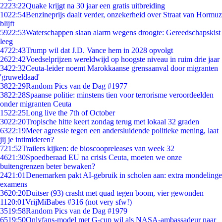
22
23:22
Quake krijgt na 30 jaar een gratis uitbreiding
10
22:54
Benzineprijs daalt verder, onzekerheid over Straat van Hormuz
blijft
59
22:53
Waterschappen slaan alarm wegens droogte: Gereedschapskist
leeg
47
22:43
Trump wil dat J.D. Vance hem in 2028 opvolgt
26
22:42
Voedselprijzen wereldwijd op hoogste niveau in ruim drie jaar
34
22:32
Ceuta-leider noemt Marokkaanse grensaanval door migranten
'gruweldaad'
38
22:29
Random Pics van de Dag #1977
38
22:28
Spaanse politie: minstens tien voor terrorisme veroordeelden
onder migranten Ceuta
15
22:25
Long live the 7th of October
30
22:20
Tropische hitte keert zondag terug met lokaal 32 graden
63
22:19
Meer agressie tegen een andersluidende politieke mening, laat
jij je intimideren?
7
21:52
Trailers kijken: de bioscoopreleases van week 32
46
21:30
Spoedberaad EU na crisis Ceuta, moeten we onze
buitengrenzen beter bewaken?
24
21:01
Denemarken pakt AI-gebruik in scholen aan: extra mondelinge
examens
36
20:20
Duitser (93) crasht met quad tegen boom, vier gewonden
11
20:01
VrijMiBabes #316 (not very sfw!)
35
19:58
Random Pics van de Dag #1979
65
19:50
Onlyfans-model met G-cup wil als NASA-ambassadeur naar