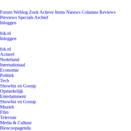
Forum
Weblog
Zoek
Actieve Items
Nieuws
Columns
Reviews
Previews
Specials
Archief
Inloggen
fok.nl
Inloggen
fok.nl
Actueel
Nederland
Internationaal
Economie
Politiek
Tech
Showbiz en Gossip
Opmerkelijk
Entertainment
Showbiz en Gossip
Muziek
Film
Televisie
Media & Cultuur
Bioscoopagenda