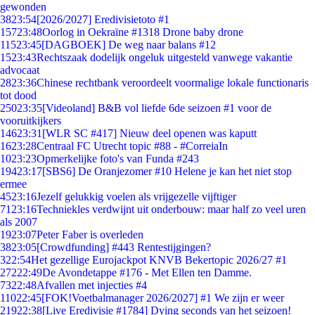
gewonden
38
23:54
[2026/2027] Eredivisietoto #1
157
23:48
Oorlog in Oekraïne #1318 Drone baby drone
115
23:45
[DAGBOEK] De weg naar balans #12
15
23:43
Rechtszaak dodelijk ongeluk uitgesteld vanwege vakantie
advocaat
28
23:36
Chinese rechtbank veroordeelt voormalige lokale functionaris
tot dood
250
23:35
[Videoland] B&B vol liefde 6de seizoen #1 voor de
vooruitkijkers
146
23:31
[WLR SC #417] Nieuw deel openen was kaputt
16
23:28
Centraal FC Utrecht topic #88 - #CorreiaIn
10
23:23
Opmerkelijke foto's van Funda #243
194
23:17
[SBS6] De Oranjezomer #10 Helene je kan het niet stop
ermee
45
23:16
Jezelf gelukkig voelen als vrijgezelle vijftiger
71
23:16
Techniekles verdwijnt uit onderbouw: maar half zo veel uren
als 2007
19
23:07
Peter Faber is overleden
38
23:05
[Crowdfunding] #443 Rentestijgingen?
3
22:54
Het gezellige Eurojackpot KNVB Bekertopic 2026/27 #1
272
22:49
De Avondetappe #176 - Met Ellen ten Damme.
73
22:48
Afvallen met injecties #4
110
22:45
[FOK!Voetbalmanager 2026/2027] #1 We zijn er weer
219
22:38
[Live Eredivisie #1784] Dying seconds van het seizoen!