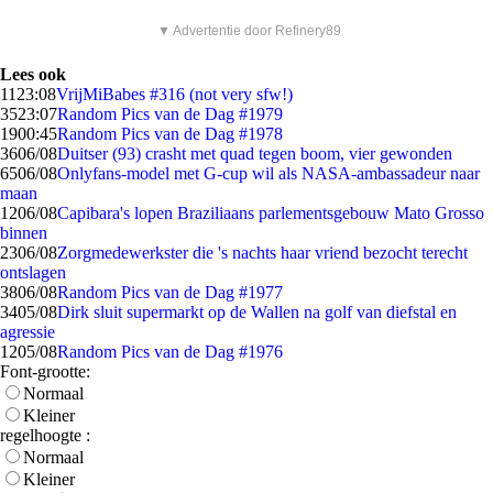
▼ Advertentie door Refinery89
Lees ook
11
23:08
VrijMiBabes #316 (not very sfw!)
35
23:07
Random Pics van de Dag #1979
19
00:45
Random Pics van de Dag #1978
36
06/08
Duitser (93) crasht met quad tegen boom, vier gewonden
65
06/08
Onlyfans-model met G-cup wil als NASA-ambassadeur naar
maan
12
06/08
Capibara's lopen Braziliaans parlementsgebouw Mato Grosso
binnen
23
06/08
Zorgmedewerkster die 's nachts haar vriend bezocht terecht
ontslagen
38
06/08
Random Pics van de Dag #1977
34
05/08
Dirk sluit supermarkt op de Wallen na golf van diefstal en
agressie
12
05/08
Random Pics van de Dag #1976
Font-grootte:
Normaal
Kleiner
regelhoogte :
Normaal
Kleiner