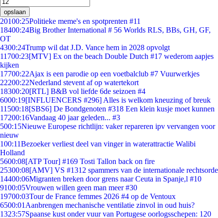
opslaan
201
00:25
Politieke meme's en spotprenten #11
184
00:24
Big Brother International # 56 Worlds RLS, BBs, GH, GF,
OT
43
00:24
Trump wil dat J.D. Vance hem in 2028 opvolgt
117
00:23
[MTV] Ex on the beach Double Dutch #17 wederom aapjes
kijken
177
00:22
Ajax is een parodie op een voetbalclub #7 Vuurwerkjes
222
00:22
Nederland stevent af op watertekort
183
00:20
[RTL] B&B vol liefde 6de seizoen #4
60
00:19
[INFLUENCERS #296] Alles is welkom kneuzing of breuk
115
00:18
[SBS6] De Bondgenoten #318 Een klein kusje moet kunnen
172
00:16
Vandaag 40 jaar geleden... #3
5
00:15
Nieuwe Europese richtlijn: vaker repareren ipv vervangen voor
nieuw
1
00:11
Bezoeker verliest deel van vinger in waterattractie Walibi
Holland
56
00:08
[ATP Tour] #169 Tosti Tallon back on fire
253
00:08
[AMV] VS #1312 spammers van de internationale rechtsorde
144
00:06
Migranten breken door grens naar Ceuta in Spanje,l #10
91
00:05
Vrouwen willen geen man meer #30
197
00:03
Tour de France femmes 2026 #4 op de Ventoux
65
00:01
Aanbrengen mechanische ventilatie zinvol in oud huis?
13
23:57
Spaanse kust onder vuur van Portugese oorlogsschepen: 120