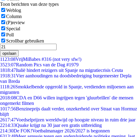
Toon berichten van deze types
Weblog
Column
(P)review
Special
Poll
Scrollbar gebruiken
opslaan
11
23:08
VrijMiBabes #316 (not very sfw!)
35
23:07
Random Pics van de Dag #1979
18
18:47
Italië hindert reizigers uit Spanje na migratiecrisis Ceuta
19
18:31
Vier aanhoudingen na doodsbedreiging burgemeester Depla
van Breda
11
18:26
Smokkelbende opgerold in Spanje, verdienden miljoenen aan
migranten
20
18:08
CDA en D66 willen ingrijpen tegen 'gluurbrillen' die mensen
ongemerkt filmen
10
17:56
Benzineprijs daalt verder, onzekerheid over Straat van Hormuz
blijft
26
17:47
Voedselprijzen wereldwijd op hoogste niveau in ruim drie jaar
22
14:33
Quake krijgt na 30 jaar een gratis uitbreiding
2
14:30
De FOK!Voetbalmanager 2026/2027 is begonnen
63
13:48
Meer agressie tegen een andersluidende politieke mening, laat