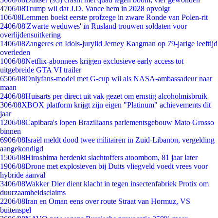
47
06/08
Trump wil dat J.D. Vance hem in 2028 opvolgt
1
06/08
Lemmen boekt eerste profzege in zware Ronde van Polen-rit
24
06/08
'Zwarte weduwes' in Rusland trouwen soldaten voor
overlijdensuitkering
14
06/08
Zangeres en Idols-jurylid Jerney Kaagman op 79-jarige leeftijd
overleden
10
06/08
Netflix-abonnees krijgen exclusieve early access tot
uitgebreide GTA VI trailer
65
06/08
Onlyfans-model met G-cup wil als NASA-ambassadeur naar
maan
24
06/08
Huisarts per direct uit vak gezet om ernstig alcoholmisbruik
3
06/08
XBOX platform krijgt zijn eigen "Platinum" achievements dit
jaar
12
06/08
Capibara's lopen Braziliaans parlementsgebouw Mato Grosso
binnen
69
06/08
Israël meldt dood twee militairen in Zuid-Libanon, vergelding
aangekondigd
15
06/08
Hiroshima herdenkt slachtoffers atoombom, 81 jaar later
19
06/08
Drone met explosieven bij Duits vliegveld voedt vrees voor
hybride aanval
34
06/08
Wakker Dier dient klacht in tegen insectenfabriek Protix om
duurzaamheidsclaims
22
06/08
Iran en Oman eens over route Straat van Hormuz, VS
buitenspel