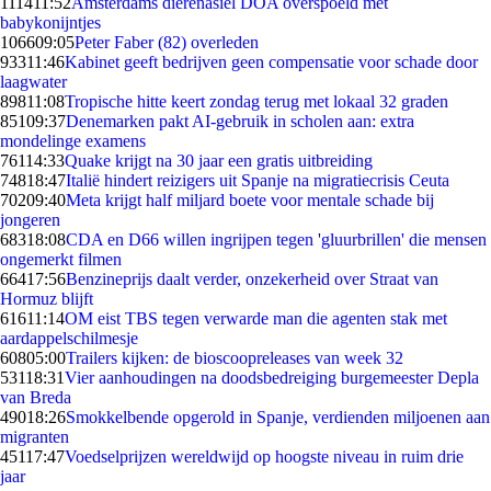
1114
11:52
Amsterdams dierenasiel DOA overspoeld met
babykonijntjes
1066
09:05
Peter Faber (82) overleden
933
11:46
Kabinet geeft bedrijven geen compensatie voor schade door
laagwater
898
11:08
Tropische hitte keert zondag terug met lokaal 32 graden
851
09:37
Denemarken pakt AI-gebruik in scholen aan: extra
mondelinge examens
761
14:33
Quake krijgt na 30 jaar een gratis uitbreiding
748
18:47
Italië hindert reizigers uit Spanje na migratiecrisis Ceuta
702
09:40
Meta krijgt half miljard boete voor mentale schade bij
jongeren
683
18:08
CDA en D66 willen ingrijpen tegen 'gluurbrillen' die mensen
ongemerkt filmen
664
17:56
Benzineprijs daalt verder, onzekerheid over Straat van
Hormuz blijft
616
11:14
OM eist TBS tegen verwarde man die agenten stak met
aardappelschilmesje
608
05:00
Trailers kijken: de bioscoopreleases van week 32
531
18:31
Vier aanhoudingen na doodsbedreiging burgemeester Depla
van Breda
490
18:26
Smokkelbende opgerold in Spanje, verdienden miljoenen aan
migranten
451
17:47
Voedselprijzen wereldwijd op hoogste niveau in ruim drie
jaar