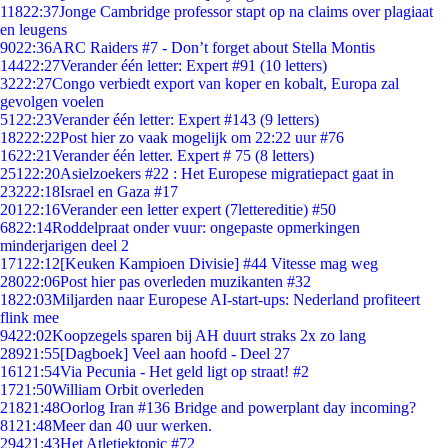
118
22:37
Jonge Cambridge professor stapt op na claims over plagiaat
en leugens
90
22:36
ARC Raiders #7 - Don’t forget about Stella Montis
144
22:27
Verander één letter: Expert #91 (10 letters)
32
22:27
Congo verbiedt export van koper en kobalt, Europa zal
gevolgen voelen
51
22:23
Verander één letter: Expert #143 (9 letters)
182
22:22
Post hier zo vaak mogelijk om 22:22 uur #76
16
22:21
Verander één letter. Expert # 75 (8 letters)
251
22:20
Asielzoekers #22 : Het Europese migratiepact gaat in
232
22:18
Israel en Gaza #17
201
22:16
Verander een letter expert (7lettereditie) #50
68
22:14
Roddelpraat onder vuur: ongepaste opmerkingen
minderjarigen deel 2
171
22:12
[Keuken Kampioen Divisie] #44 Vitesse mag weg
280
22:06
Post hier pas overleden muzikanten #32
18
22:03
Miljarden naar Europese AI-start-ups: Nederland profiteert
flink mee
94
22:02
Koopzegels sparen bij AH duurt straks 2x zo lang
289
21:55
[Dagboek] Veel aan hoofd - Deel 27
161
21:54
Via Pecunia - Het geld ligt op straat! #2
17
21:50
William Orbit overleden
218
21:48
Oorlog Iran #136 Bridge and powerplant day incoming?
81
21:48
Meer dan 40 uur werken.
294
21:43
Het Atletiektopic #72