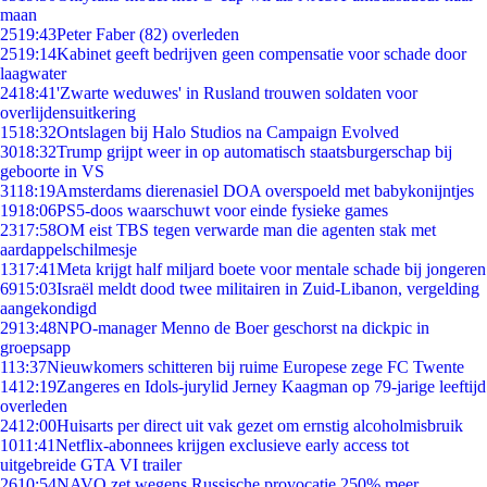
maan
25
19:43
Peter Faber (82) overleden
25
19:14
Kabinet geeft bedrijven geen compensatie voor schade door
laagwater
24
18:41
'Zwarte weduwes' in Rusland trouwen soldaten voor
overlijdensuitkering
15
18:32
Ontslagen bij Halo Studios na Campaign Evolved
30
18:32
Trump grijpt weer in op automatisch staatsburgerschap bij
geboorte in VS
31
18:19
Amsterdams dierenasiel DOA overspoeld met babykonijntjes
19
18:06
PS5-doos waarschuwt voor einde fysieke games
23
17:58
OM eist TBS tegen verwarde man die agenten stak met
aardappelschilmesje
13
17:41
Meta krijgt half miljard boete voor mentale schade bij jongeren
69
15:03
Israël meldt dood twee militairen in Zuid-Libanon, vergelding
aangekondigd
29
13:48
NPO-manager Menno de Boer geschorst na dickpic in
groepsapp
1
13:37
Nieuwkomers schitteren bij ruime Europese zege FC Twente
14
12:19
Zangeres en Idols-jurylid Jerney Kaagman op 79-jarige leeftijd
overleden
24
12:00
Huisarts per direct uit vak gezet om ernstig alcoholmisbruik
10
11:41
Netflix-abonnees krijgen exclusieve early access tot
uitgebreide GTA VI trailer
26
10:54
NAVO zet wegens Russische provocatie 250% meer