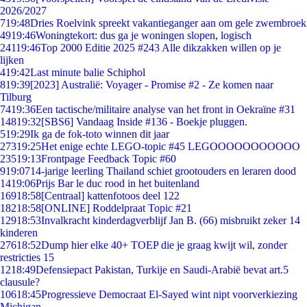
2026/2027
7
19:48
Dries Roelvink spreekt vakantieganger aan om gele zwembroek
49
19:46
Woningtekort: dus ga je woningen slopen, logisch
241
19:46
Top 2000 Editie 2025 #243 Alle dikzakken willen op je
lijken
4
19:42
Last minute balie Schiphol
8
19:39
[2023] Australië: Voyager - Promise #2 - Ze komen naar
Tilburg
74
19:36
Een tactische/militaire analyse van het front in Oekraïne #31
148
19:32
[SBS6] Vandaag Inside #136 - Boekje pluggen.
5
19:29
Ik ga de fok-toto winnen dit jaar
273
19:25
Het enige echte LEGO-topic #45 LEGOOOOOOOOOOO
235
19:13
Frontpage Feedback Topic #60
9
19:07
14-jarige leerling Thailand schiet grootouders en leraren dood
14
19:06
Prijs Bar le duc rood in het buitenland
169
18:58
[Centraal] kattenfotoos deel 122
182
18:58
[ONLINE] Roddelpraat Topic #21
129
18:53
Invalkracht kinderdagverblijf Jan B. (66) misbruikt zeker 14
kinderen
276
18:52
Dump hier elke 40+ TOEP die je graag kwijt wil, zonder
restricties 15
12
18:49
Defensiepact Pakistan, Turkije en Saudi-Arabië bevat art.5
clausule?
106
18:45
Progressieve Democraat El-Sayed wint nipt voorverkiezing
Michigan