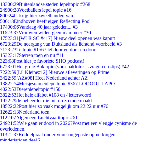
133
00:29
Buitenlandse steden lepeltopic #268
249
00:28
Voetballers lepel topic #16
8
00:24
Ik krijg hier zweethanden van.
5
00:18
Eindhoven heeft eigen Reflecting Pool
174
00:06
Vandaag 40 jaar geleden... #3
116
23:37
Vrouwen willen geen man meer #30
175
23:31
[WLR SC #417] Nieuw deel openen was kaputt
67
23:29
De neergang van Duitsland als lichtend voorbeeld #3
71
23:23
Teltopic #1567 tel door en door en door....
153
23:17
Sterren toen en nu #11
3
23:08
Post hier je favoriete SHO podcast!
67
23:01
Het grote Baktopic (voor bakfoto's, -vragen en -tips) #42
72
22:59
[Lil Kleine#12] Nieuwe afleveringen op Prime
34
22:59
[AZ#98] Heel Nederland achter AZ
138
22:54
Meisjesnamenlepeltopic #367 LOOOOL LAPO
40
22:53
Dierenlepeltopic #150
38
22:53
Het hele alfabet #108 en 4letterwoord
19
22:29
de beheerder die mij oh zo moe maakt.
185
22:22
Post hier zo vaak mogelijk om 22:22 uur #76
126
22:13
Nederland toen
11
22:07
Algemeen Luchtvaarttopic #61
249
21:52
Wie gaan er dood in 2026?Post met een vleugje cynisme de
overledenen.
113
21:37
Roddelpraat onder vuur: ongepaste opmerkingen
minderjarigen deel 2