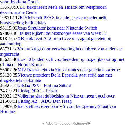
voor doodslag Gouda
1166
10:16
EU bekritiseert Meta en TikTok om verspreiden
desinformatie Ceuta
1085
12:17
RIVM vindt PFAS in al de geteste moedermelk,
borstvoeding blijft advies
981
15:00
Jesus Simulator komt naar Nintendo Switch
978
06:30
Trailers kijken: de bioscoopreleases van week 32
918
19:57
XR blokkeert A12 ruim twee uur, agent gebeten bij
aanhouding
887
21:14
Vrouw krijgt door verwisseling het embryo van ander stel
ingebracht
856
23:46
Hoe 30 landen zich voorbereiden op mogelijke oorlog met
China en Noord-Korea
560
07:36
MIVD-baas lekt via Strava routes naar geheime kazerne
531
20:35
Nieuwe president De la Espriella gaat strijd aan met
drugskartels Colombia
364
22:11
Uitslag PSV - Fortuna Sittard
243
19:21
Uitslag NEC - Telstar
239
22:13
Vollering slaat dubbelslag in Nice en neemt geel over
215
00:01
Uitslag AZ - ADO Den Haag
159
09:39
Iran stelt zes eisen aan VS voor heropening Straat van
Hormuz
▼ Advertentie door Refinery89