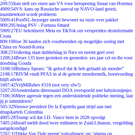
2
09:55
Iran stelt zes eisen aan VS voor heropening Straat van Hormuz
49
09:54
VS: kans op Russische aanval op NAVO-land groeit,
munitietekort wordt probleem
50
09:41
PostNL-bezorger steekt bewoner na ruzie over pakket
9
09:29
Uitslag PSV - Fortuna Sittard
59
09:27
EU bekritiseert Meta en TikTok om verspreiden desinformatie
Ceuta
8
09:19
Hoe 30 landen zich voorbereiden op mogelijke oorlog met
China en Noord-Korea
3
08:25
Vollering slaat dubbelslag in Nice en neemt geel over
12
08:24
Broer 135 keer gestoken en gesneden: zes jaar cel en tbs voor
doodslag Gouda
31
08:18
Britney Spears: "Ik geloof dat ik heb gefaald als moeder"
21
08:17
RIVM vindt PFAS in al de geteste moedermelk, borstvoeding
blijft advies
16
07:42
VrijMiBabes #316 (not very sfw!)
32
07:20
Amsterdams dierenasiel DOA overspoeld met babykonijntjes
71
06:36
Meer agressie tegen een andersluidende politieke mening, laat
jij je intimideren?
5
05:32
Nieuwe president De la Espriella gaat strijd aan met
drugskartels Colombia
49
05:28
Trump wil dat J.D. Vance hem in 2028 opvolgt
74
05:24
Israël meldt dood twee militairen in Zuid-Libanon, vergelding
aangekondigd
57
02:32
Dikke Van Dale neemt 'vulvalippen' op: 'stigma op