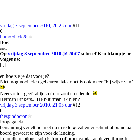
vrijdag 3 september 2010, 20:25 uur
#11
0
humorduck28
Boe!
quote:
Op
vrijdag 3 september 2010 @ 20:07
schreef Kruitdampje het
volgende:
[..]
en hoe zie je dat voor je?
Niet, nog nooit zien gebeuren. Maar het is ook meer "bij wijze van".
Neerstorten geeft altijd zo'n rotzooi en ellende.
Herman Finkers... He buurman, ik hier ?
vrijdag 3 september 2010, 21:03 uur
#12
0
thespindoctor
Propaganda
bemanning vertelt het niet na in iedergeval en er schijnt al brand aan
boord geweest te zijn voor de landing..
In public relations, spin is form of propaganda, achieved through