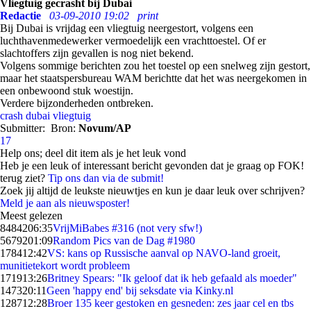
Vliegtuig gecrasht bij Dubai
Redactie
03-09-2010 19:02
print
Bij Dubai is vrijdag een vliegtuig neergestort, volgens een
luchthavenmedewerker vermoedelijk een vrachttoestel. Of er
slachtoffers zijn gevallen is nog niet bekend.
Volgens sommige berichten zou het toestel op een snelweg zijn gestort,
maar het staatspersbureau WAM berichtte dat het was neergekomen in
een onbewoond stuk woestijn.
Verdere bijzonderheden ontbreken.
crash
dubai
vliegtuig
Submitter:
Bron:
Novum/AP
17
Help ons; deel dit item als je het leuk vond
Heb je een leuk of interessant bericht gevonden dat je graag op FOK!
terug ziet?
Tip ons dan via de submit!
Zoek jij altijd de leukste nieuwtjes en kun je daar leuk over schrijven?
Meld je aan als nieuwsposter!
Meest gelezen
84842
06:35
VrijMiBabes #316 (not very sfw!)
56792
01:09
Random Pics van de Dag #1980
1784
12:42
VS: kans op Russische aanval op NAVO-land groeit,
munitietekort wordt probleem
1719
13:26
Britney Spears: "Ik geloof dat ik heb gefaald als moeder"
1473
20:11
Geen 'happy end' bij seksdate via Kinky.nl
1287
12:28
Broer 135 keer gestoken en gesneden: zes jaar cel en tbs