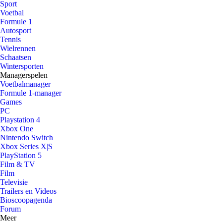
Sport
Voetbal
Formule 1
Autosport
Tennis
Wielrennen
Schaatsen
Wintersporten
Managerspelen
Voetbalmanager
Formule 1-manager
Games
PC
Playstation 4
Xbox One
Nintendo Switch
Xbox Series X|S
PlayStation 5
Film & TV
Film
Televisie
Trailers en Videos
Bioscoopagenda
Forum
Meer