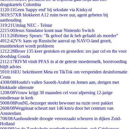
drugskartels Colombia
11
20:11
Geen 'happy end' bij seksdate via Kinky.nl
36
19:57
XR blokkeert A12 ruim twee uur, agent gebeten bij
aanhouding
3
19:21
Uitslag NEC - Telstar
22
15:00
Jesus Simulator komt naar Nintendo Switch
31
13:26
Britney Spears: "Ik geloof dat ik heb gefaald als moeder"
49
12:42
VS: kans op Russische aanval op NAVO-land groeit,
munitietekort wordt probleem
12
12:28
Broer 135 keer gestoken en gesneden: zes jaar cel en tbs voor
doodslag Gouda
21
12:17
RIVM vindt PFAS in al de geteste moedermelk, borstvoeding
blijft advies
59
10:16
EU bekritiseert Meta en TikTok om verspreiden desinformatie
Ceuta
43
08/08
Houthi's vallen Saoedi-Arabië en Jemen aan, dreigen met
blokkade olieroute
12
08/08
Vrouw krijgt 30 maanden cel voor afpersing 12-jarige
misdienaar in kerk
50
08/08
PostNL-bezorger steekt bewoner na ruzie over pakket
26
08/08
Wegpiraat scheurt met 146 km/u door het centrum van
Amsterdam
7
08/08
Aanhoudende droogte veroorzaakt scheuren in dijken Zuid-
Holland
0
08/08
Van de Zandschulp overleeft matchpoints, ook Griekspoor