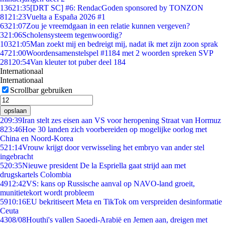
136
21:35
[DRT SC] #6: RendacGoden sponsored by TONZON
81
21:23
Vuelta a España 2026 #1
63
21:07
Zou je vreemdgaan in een relatie kunnen vergeven?
3
21:06
Scholensysteem tegenwoordig?
103
21:05
Man zoekt mij en bedreigt mij, nadat ik met zijn zoon sprak
47
21:00
Woordensamenstelspel #1184 met 2 woorden spreken SVP
281
20:54
Van kleuter tot puber deel 184
Internationaal
Internationaal
Scrollbar gebruiken
opslaan
2
09:39
Iran stelt zes eisen aan VS voor heropening Straat van Hormuz
8
23:46
Hoe 30 landen zich voorbereiden op mogelijke oorlog met
China en Noord-Korea
5
21:14
Vrouw krijgt door verwisseling het embryo van ander stel
ingebracht
5
20:35
Nieuwe president De la Espriella gaat strijd aan met
drugskartels Colombia
49
12:42
VS: kans op Russische aanval op NAVO-land groeit,
munitietekort wordt probleem
59
10:16
EU bekritiseert Meta en TikTok om verspreiden desinformatie
Ceuta
43
08/08
Houthi's vallen Saoedi-Arabië en Jemen aan, dreigen met