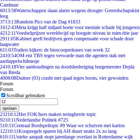
Cambuur
60
13:58
Waterschappen slaan alarm wegens droogte: Gereedschapskist
leeg
37
13:13
Random Pics van de Dag #1833
16
12:43
Meta krijgt half miljard boete voor mentale schade bij jongeren
42
12:11
Voedselprijzen wereldwijd op hoogste niveau in ruim drie jaar
29
11:05
Kabinet geeft bedrijven geen compensatie voor schade door
laagwater
6
11:03
Trailers kijken: de bioscoopreleases van week 32
24
10:54
OM eist TBS tegen verwarde man die agenten stak met
aardappelschilmesje
24
10:18
Vier aanhoudingen na doodsbedreiging burgemeester Depla
van Breda
40
08/08
Duitser (93) crasht met quad tegen boom, vier gewonden
Forum
Forum
Scrollbar gebruiken
opslaan
232
10:12
Het FOK!kers maken teringherrie topic
92
10:11
Nederlandse Politiek #725
5
10:11
Centraal Bordspeltopic #9 Waar we schuiven met karton
122
10:11
Koopzegels sparen bij AH duurt straks 2x zo lang
6
10:11
Unieke aanpak stopt jarenlange overlast in Rotterdamse wijk