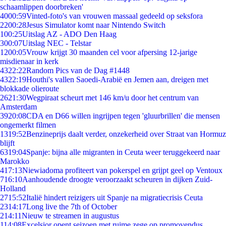
schaamlippen doorbreken'
40
00:59
Vinted-foto's van vrouwen massaal gedeeld op seksfora
22
00:28
Jesus Simulator komt naar Nintendo Switch
1
00:25
Uitslag AZ - ADO Den Haag
3
00:07
Uitslag NEC - Telstar
12
00:05
Vrouw krijgt 30 maanden cel voor afpersing 12-jarige
misdienaar in kerk
43
22:22
Random Pics van de Dag #1448
43
22:19
Houthi's vallen Saoedi-Arabië en Jemen aan, dreigen met
blokkade olieroute
26
21:30
Wegpiraat scheurt met 146 km/u door het centrum van
Amsterdam
39
20:08
CDA en D66 willen ingrijpen tegen 'gluurbrillen' die mensen
ongemerkt filmen
13
19:52
Benzineprijs daalt verder, onzekerheid over Straat van Hormuz
blijft
63
19:04
Spanje: bijna alle migranten in Ceuta weer teruggekeerd naar
Marokko
4
17:13
Niewiadoma profiteert van pokerspel en grijpt geel op Ventoux
7
16:10
Aanhoudende droogte veroorzaakt scheuren in dijken Zuid-
Holland
27
15:52
Italië hindert reizigers uit Spanje na migratiecrisis Ceuta
23
14:17
Long live the 7th of October
2
14:11
Nieuw te streamen in augustus
1
14:08
Excelsior opent seizoen met ruime zege op promovendus