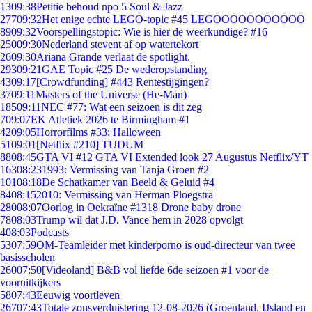
13
09:38
Petitie behoud npo 5 Soul & Jazz
277
09:32
Het enige echte LEGO-topic #45 LEGOOOOOOOOOOO
89
09:32
Voorspellingstopic: Wie is hier de weerkundige? #16
250
09:30
Nederland stevent af op watertekort
26
09:30
Ariana Grande verlaat de spotlight.
293
09:21
GAE Topic #25 De wederopstanding
43
09:17
[Crowdfunding] #443 Rentestijgingen?
37
09:11
Masters of the Universe (He-Man)
185
09:11
NEC #77: Wat een seizoen is dit zeg
7
09:07
EK Atletiek 2026 te Birmingham #1
42
09:05
Horrorfilms #33: Halloween
51
09:01
[Netflix #210] TUDUM
88
08:45
GTA VI #12 GTA VI Extended look 27 Augustus Netflix/YT
163
08:23
1993: Vermissing van Tanja Groen #2
101
08:18
De Schatkamer van Beeld & Geluid #4
84
08:15
2010: Vermissing van Herman Ploegstra
280
08:07
Oorlog in Oekraïne #1318 Drone baby drone
78
08:03
Trump wil dat J.D. Vance hem in 2028 opvolgt
4
08:03
Podcasts
53
07:59
OM-Teamleider met kinderporno is oud-directeur van twee
basisscholen
260
07:50
[Videoland] B&B vol liefde 6de seizoen #1 voor de
vooruitkijkers
58
07:43
Eeuwig voortleven
267
07:43
Totale zonsverduistering 12-08-2026 (Groenland, IJsland en