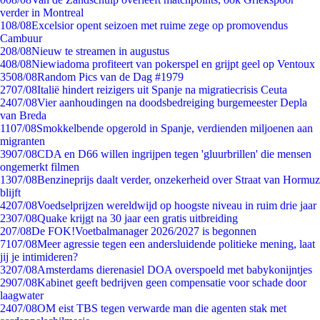
verder in Montreal
1
08/08
Excelsior opent seizoen met ruime zege op promovendus
Cambuur
2
08/08
Nieuw te streamen in augustus
4
08/08
Niewiadoma profiteert van pokerspel en grijpt geel op Ventoux
35
08/08
Random Pics van de Dag #1979
27
07/08
Italië hindert reizigers uit Spanje na migratiecrisis Ceuta
24
07/08
Vier aanhoudingen na doodsbedreiging burgemeester Depla
van Breda
11
07/08
Smokkelbende opgerold in Spanje, verdienden miljoenen aan
migranten
39
07/08
CDA en D66 willen ingrijpen tegen 'gluurbrillen' die mensen
ongemerkt filmen
13
07/08
Benzineprijs daalt verder, onzekerheid over Straat van Hormuz
blijft
42
07/08
Voedselprijzen wereldwijd op hoogste niveau in ruim drie jaar
23
07/08
Quake krijgt na 30 jaar een gratis uitbreiding
2
07/08
De FOK!Voetbalmanager 2026/2027 is begonnen
71
07/08
Meer agressie tegen een andersluidende politieke mening, laat
jij je intimideren?
32
07/08
Amsterdams dierenasiel DOA overspoeld met babykonijntjes
29
07/08
Kabinet geeft bedrijven geen compensatie voor schade door
laagwater
24
07/08
OM eist TBS tegen verwarde man die agenten stak met