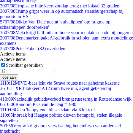
aardappelschilmesje
30
07/08
Tropische hitte keert zondag terug met lokaal 32 graden
30
07/08
Trump grijpt weer in op automatisch staatsburgerschap bij
geboorte in VS
57
07/08
Dikke Van Dale neemt 'vulvalippen' op: 'stigma op
schaamlippen doorbreken'
16
07/08
Meta krijgt half miljard boete voor mentale schade bij jongeren
20
07/08
Denemarken pakt AI-gebruik in scholen aan: extra mondelinge
examens
25
07/08
Peter Faber (82) overleden
Actieve items
Actieve items
Scrollbar gebruiken
opslaan
11
10:12
MIVD-baas lekt via Strava routes naar geheime kazerne
36
10:11
XR blokkeert A12 ruim twee uur, agent gebeten bij
aanhouding
4
10:09
Nachtelijk gebiedsverbod brengt rust terug in Rotterdamse wijk
66
10:06
Random Pics van de Dag #1980
11
10:06
Geen 'happy end' bij seksdate via Kinky.nl
1
10:05
Inbraak bij Haagse politie: dieven betrapt bij stelen illegale
sigaretten
5
09:56
Vrouw krijgt door verwisseling het embryo van ander stel
ingebracht