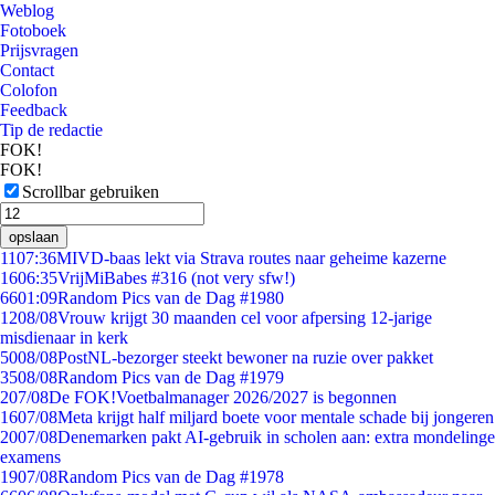
Weblog
Fotoboek
Prijsvragen
Contact
Colofon
Feedback
Tip de redactie
FOK!
FOK!
Scrollbar gebruiken
opslaan
11
07:36
MIVD-baas lekt via Strava routes naar geheime kazerne
16
06:35
VrijMiBabes #316 (not very sfw!)
66
01:09
Random Pics van de Dag #1980
12
08/08
Vrouw krijgt 30 maanden cel voor afpersing 12-jarige
misdienaar in kerk
50
08/08
PostNL-bezorger steekt bewoner na ruzie over pakket
35
08/08
Random Pics van de Dag #1979
2
07/08
De FOK!Voetbalmanager 2026/2027 is begonnen
16
07/08
Meta krijgt half miljard boete voor mentale schade bij jongeren
20
07/08
Denemarken pakt AI-gebruik in scholen aan: extra mondelinge
examens
19
07/08
Random Pics van de Dag #1978