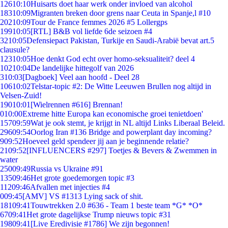
126
10:10
Huisarts doet haar werk onder invloed van alcohol
183
10:09
Migranten breken door grens naar Ceuta in Spanje,l #10
202
10:09
Tour de France femmes 2026 #5 Lollergps
199
10:05
[RTL] B&B vol liefde 6de seizoen #4
32
10:05
Defensiepact Pakistan, Turkije en Saudi-Arabië bevat art.5
clausule?
123
10:05
Hoe denkt God echt over homo-seksualiteit? deel 4
102
10:04
De landelijke hittegolf van 2026
3
10:03
[Dagboek] Veel aan hoofd - Deel 28
106
10:02
Telstar-topic #2: De Witte Leeuwen Brullen nog altijd in
Velsen-Zuid!
190
10:01
[Wielrennen #616] Brennan!
0
10:00
Extreme hitte Europa kan economische groei tenietdoen'
157
09:59
Wat je ook stemt, je krijgt in NL altijd Links Liberaal Beleid.
296
09:54
Oorlog Iran #136 Bridge and powerplant day incoming?
9
09:52
Hoeveel geld spendeer jij aan je beginnende relatie?
21
09:52
[INFLUENCERS #297] Toetjes & Bevers & Zwemmen in
water
250
09:49
Russia vs Ukraine #91
135
09:46
Het grote goedemorgen topic #3
112
09:46
Afvallen met injecties #4
0
09:45
[AMV] VS #1313 Lying sack of shit.
181
09:41
Touwtrekken 2.0 #636 - Team 1 beste team *G* *O*
67
09:41
Het grote dagelijkse Trump nieuws topic #31
198
09:41
[Live Eredivisie #1786] We zijn begonnen!