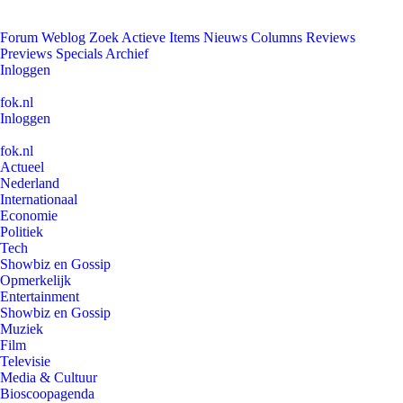
Forum
Weblog
Zoek
Actieve Items
Nieuws
Columns
Reviews
Previews
Specials
Archief
Inloggen
fok.nl
Inloggen
fok.nl
Actueel
Nederland
Internationaal
Economie
Politiek
Tech
Showbiz en Gossip
Opmerkelijk
Entertainment
Showbiz en Gossip
Muziek
Film
Televisie
Media & Cultuur
Bioscoopagenda