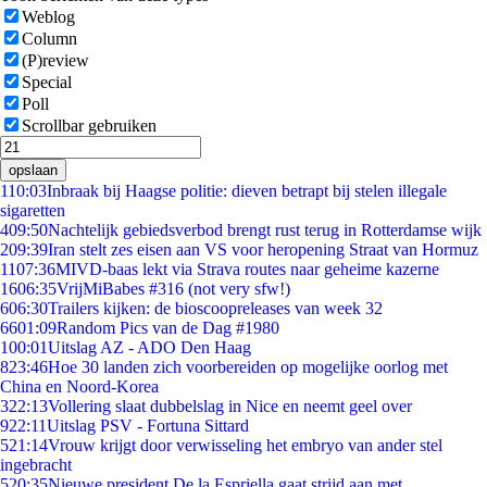
Weblog
Column
(P)review
Special
Poll
Scrollbar gebruiken
opslaan
1
10:03
Inbraak bij Haagse politie: dieven betrapt bij stelen illegale
sigaretten
4
09:50
Nachtelijk gebiedsverbod brengt rust terug in Rotterdamse wijk
2
09:39
Iran stelt zes eisen aan VS voor heropening Straat van Hormuz
11
07:36
MIVD-baas lekt via Strava routes naar geheime kazerne
16
06:35
VrijMiBabes #316 (not very sfw!)
6
06:30
Trailers kijken: de bioscoopreleases van week 32
66
01:09
Random Pics van de Dag #1980
1
00:01
Uitslag AZ - ADO Den Haag
8
23:46
Hoe 30 landen zich voorbereiden op mogelijke oorlog met
China en Noord-Korea
3
22:13
Vollering slaat dubbelslag in Nice en neemt geel over
9
22:11
Uitslag PSV - Fortuna Sittard
5
21:14
Vrouw krijgt door verwisseling het embryo van ander stel
ingebracht
5
20:35
Nieuwe president De la Espriella gaat strijd aan met