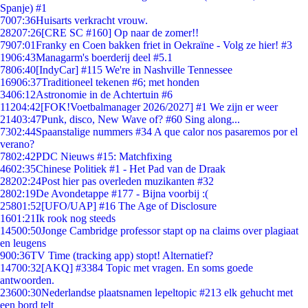
Spanje) #1
70
07:36
Huisarts verkracht vrouw.
282
07:26
[CRE SC #160] Op naar de zomer!!
79
07:01
Franky en Coen bakken friet in Oekraïne - Volg ze hier! #3
19
06:43
Managarm's boerderij deel #5.1
78
06:40
[IndyCar] #115 We're in Nashville Tennessee
169
06:37
Traditioneel tekenen #6; met honden
34
06:12
Astronomie in de Achtertuin #6
112
04:42
[FOK!Voetbalmanager 2026/2027] #1 We zijn er weer
214
03:47
Punk, disco, New Wave of? #60 Sing along...
73
02:44
Spaanstalige nummers #34 A que calor nos pasaremos por el
verano?
78
02:42
PDC Nieuws #15: Matchfixing
46
02:35
Chinese Politiek #1 - Het Pad van de Draak
282
02:24
Post hier pas overleden muzikanten #32
28
02:19
De Avondetappe #177 - Bijna voorbij :(
258
01:52
[UFO/UAP] #16 The Age of Disclosure
16
01:21
Ik rook nog steeds
145
00:50
Jonge Cambridge professor stapt op na claims over plagiaat
en leugens
9
00:36
TV Time (tracking app) stopt! Alternatief?
147
00:32
[AKQ] #3384 Topic met vragen. En soms goede
antwoorden.
236
00:30
Nederlandse plaatsnamen lepeltopic #213 elk gehucht met
een bord telt