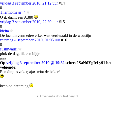
vrijdag 3 september 2010, 21:12 uur
#14
0
Thermometer_4
O ik dacht een A380
vrijdag 3 september 2010, 22:39 uur
#15
0
kiefta
De luchthavenmedewerker was verdwaald in de woestijn
zaterdag 4 september 2010, 01:05 uur
#16
0
sushiwausi
pluk de dag, tik een bijtje
quote:
Op
vrijdag 3 september 2010 @ 19:32
schreef SaNdYgIrLy91 het
volgende:
Een ding is zeker, ajax wint de beker!
keep on dreaming
▼ Advertentie door Refinery89