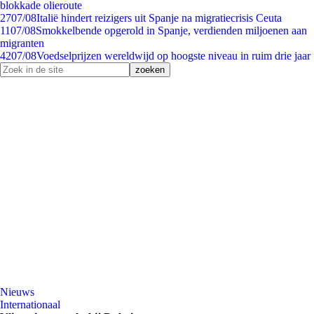
blokkade olieroute
27
07/08
Italië hindert reizigers uit Spanje na migratiecrisis Ceuta
11
07/08
Smokkelbende opgerold in Spanje, verdienden miljoenen aan
migranten
42
07/08
Voedselprijzen wereldwijd op hoogste niveau in ruim drie jaar
Nieuws
Internationaal