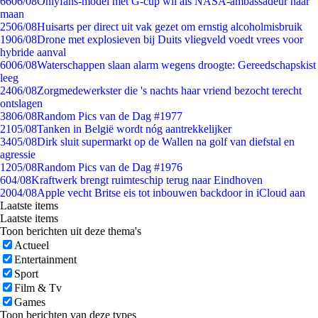
66
06/08
Onlyfans-model met G-cup wil als NASA-ambassadeur naar
maan
25
06/08
Huisarts per direct uit vak gezet om ernstig alcoholmisbruik
19
06/08
Drone met explosieven bij Duits vliegveld voedt vrees voor
hybride aanval
60
06/08
Waterschappen slaan alarm wegens droogte: Gereedschapskist
leeg
24
06/08
Zorgmedewerkster die 's nachts haar vriend bezocht terecht
ontslagen
38
06/08
Random Pics van de Dag #1977
21
05/08
Tanken in België wordt nóg aantrekkelijker
34
05/08
Dirk sluit supermarkt op de Wallen na golf van diefstal en
agressie
12
05/08
Random Pics van de Dag #1976
6
04/08
Kraftwerk brengt ruimteschip terug naar Eindhoven
20
04/08
Apple vecht Britse eis tot inbouwen backdoor in iCloud aan
Laatste items
Laatste items
Toon berichten uit deze thema's
Actueel
Entertainment
Sport
Film & Tv
Games
Toon berichten van deze types