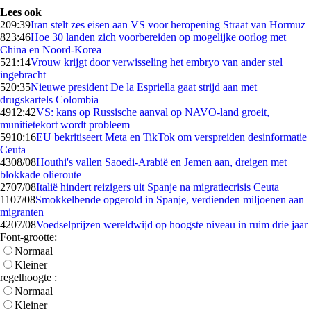
Lees ook
2
09:39
Iran stelt zes eisen aan VS voor heropening Straat van Hormuz
8
23:46
Hoe 30 landen zich voorbereiden op mogelijke oorlog met
China en Noord-Korea
5
21:14
Vrouw krijgt door verwisseling het embryo van ander stel
ingebracht
5
20:35
Nieuwe president De la Espriella gaat strijd aan met
drugskartels Colombia
49
12:42
VS: kans op Russische aanval op NAVO-land groeit,
munitietekort wordt probleem
59
10:16
EU bekritiseert Meta en TikTok om verspreiden desinformatie
Ceuta
43
08/08
Houthi's vallen Saoedi-Arabië en Jemen aan, dreigen met
blokkade olieroute
27
07/08
Italië hindert reizigers uit Spanje na migratiecrisis Ceuta
11
07/08
Smokkelbende opgerold in Spanje, verdienden miljoenen aan
migranten
42
07/08
Voedselprijzen wereldwijd op hoogste niveau in ruim drie jaar
Font-grootte:
Normaal
Kleiner
regelhoogte :
Normaal
Kleiner