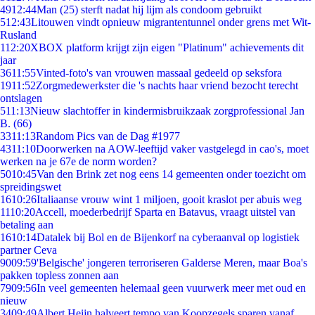
49
12:44
Man (25) sterft nadat hij lijm als condoom gebruikt
5
12:43
Litouwen vindt opnieuw migrantentunnel onder grens met Wit-
Rusland
1
12:20
XBOX platform krijgt zijn eigen "Platinum" achievements dit
jaar
36
11:55
Vinted-foto's van vrouwen massaal gedeeld op seksfora
19
11:52
Zorgmedewerkster die 's nachts haar vriend bezocht terecht
ontslagen
5
11:13
Nieuw slachtoffer in kindermisbruikzaak zorgprofessional Jan
B. (66)
33
11:13
Random Pics van de Dag #1977
43
11:10
Doorwerken na AOW-leeftijd vaker vastgelegd in cao's, moet
werken na je 67e de norm worden?
50
10:45
Van den Brink zet nog eens 14 gemeenten onder toezicht om
spreidingswet
16
10:26
Italiaanse vrouw wint 1 miljoen, gooit kraslot per abuis weg
11
10:20
Accell, moederbedrijf Sparta en Batavus, vraagt uitstel van
betaling aan
16
10:14
Datalek bij Bol en de Bijenkorf na cyberaanval op logistiek
partner Ceva
90
09:59
'Belgische' jongeren terroriseren Galderse Meren, maar Boa's
pakken topless zonnen aan
79
09:56
In veel gemeenten helemaal geen vuurwerk meer met oud en
nieuw
34
09:49
Albert Heijn halveert tempo van Koopzegels sparen vanaf