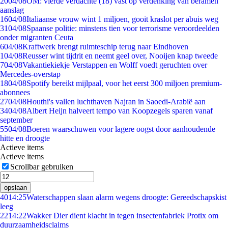
20
04/08
OM: vierde verdachte (18) vast op verdenking van beramen
aanslag
16
04/08
Italiaanse vrouw wint 1 miljoen, gooit kraslot per abuis weg
31
04/08
Spaanse politie: minstens tien voor terrorisme veroordeelden
onder migranten Ceuta
6
04/08
Kraftwerk brengt ruimteschip terug naar Eindhoven
1
04/08
Reusser wint tijdrit en neemt geel over, Nooijen knap tweede
7
04/08
Vakantiekiekje Verstappen en Wolff voedt geruchten over
Mercedes-overstap
18
04/08
Spotify bereikt mijlpaal, voor het eerst 300 miljoen premium-
abonnees
27
04/08
Houthi's vallen luchthaven Najran in Saoedi-Arabië aan
34
04/08
Albert Heijn halveert tempo van Koopzegels sparen vanaf
september
55
04/08
Boeren waarschuwen voor lagere oogst door aanhoudende
hitte en droogte
Actieve items
Actieve items
Scrollbar gebruiken
opslaan
40
14:25
Waterschappen slaan alarm wegens droogte: Gereedschapskist
leeg
22
14:22
Wakker Dier dient klacht in tegen insectenfabriek Protix om
duurzaamheidsclaims