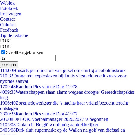
Weblog
Fotoboek
Prijsvragen
Contact
Colofon
Feedback
Tip de redactie
FOK!
FOK!
Scrollbar gebruiken
opslaan
1
14:09
Huisarts per direct uit vak gezet om ernstig alcoholmisbruik
7
10:32
Drone met explosieven bij Duits vliegveld voedt vrees voor
hybride aanval
17
09:48
Random Pics van de Dag #1978
40
09:33
Waterschappen slaan alarm wegens droogte: Gereedschapskist
leeg
19
06:40
Zorgmedewerkster die 's nachts haar vriend bezocht terecht
ontslagen
33
00:35
Random Pics van de Dag #1977
2
05/08
De FOK!Voetbalmanager 2026/2027 is begonnen
21
05/08
Tanken in België wordt nóg aantrekkelijker
34
05/08
Dirk sluit supermarkt op de Wallen na golf van diefstal en