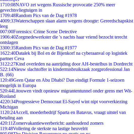
17
10:08
NAVO zet wegens Russische provocatie 250% meer
gevechtsvliegtuigen in
17
09:48
Random Pics van de Dag #1978
40
09:33
Waterschappen slaan alarm wegens droogte: Gereedschapskist
leeg
0
07:00
Forensics: Crime Scene Detective
19
06:40
Zorgmedewerkster die 's nachts haar vriend bezocht terecht
ontslagen
33
00:35
Random Pics van de Dag #1977
16
22:40
Datalek bij Bol en de Bijenkorf na cyberaanval op logistiek
partner Ceva
31
22:27
Kind overleden na aanrijding door AH-bestelbus in Dordrecht
5
22:14
Nieuw slachtoffer in kindermisbruikzaak zorgprofessional Jan
B. (66)
1
20:49
Geen Qatar en Abu Dhabi? Dan eindigt Formule 1-seizoen
mogelijk in Europa
5
20:44
Litouwen vindt opnieuw migrantentunnel onder grens met Wit-
Rusland
42
20:34
Progressieve Democraat El-Sayed wint nipt voorverkiezing
Michigan
11
20:24
Accell, moederbedrijf Sparta en Batavus, vraagt uitstel van
betaling aan
4
20:11
Zomervakantieweerbericht: aanhoudend zomers
1
19:48
Vollering de sterkste na lastige heuvelrit
8
05/08
The Division Resurgence nu gratis op pc