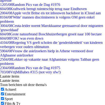
agressie
12
05/08
Random Pics van de Dag #1976
6
04/08
Kraftwerk brengt ruimteschip terug naar Eindhoven
20
04/08
Apple vecht Britse eis tot inbouwen backdoor in iCloud aan
81
04/08
'Witte' mannen discrimineren is volgens OM geen enkel
probleem
30
04/08
Ceuta-leider noemt Marokkaanse grensaanval door migranten
'gruweldaad'
6
04/08
Grote natuurbrand Boschhuizerbergen groeit naar 100 hectare
6
04/08
FOK! was even down
41
04/08
Regering VS geeft scholen die 'genderidentiteit' van kinderen
verbergen voor ouders ultimatum
59
04/08
Vrouw die asielzoekers hielp in Athene vermoord door
Afghaanse asielzoeker
25
04/08
Lekker op vakantie naar Afghanistan volgens Taliban geen
probleem
23
04/08
Random Pics van de Dag #1975
7
03/08
VrijMiBabes #315 (not very sfw!)
Laatste items
Laatste items
Toon berichten uit deze thema's
Actueel
Entertainment
Sport
Film & Tv