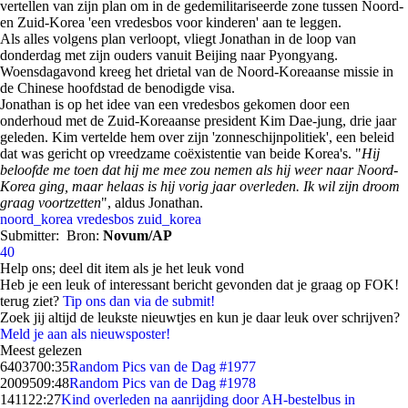
vertellen van zijn plan om in de gedemilitariseerde zone tussen Noord-
en Zuid-Korea 'een vredesbos voor kinderen' aan te leggen.
Als alles volgens plan verloopt, vliegt Jonathan in de loop van
donderdag met zijn ouders vanuit Beijing naar Pyongyang.
Woensdagavond kreeg het drietal van de Noord-Koreaanse missie in
de Chinese hoofdstad de benodigde visa.
Jonathan is op het idee van een vredesbos gekomen door een
onderhoud met de Zuid-Koreaanse president Kim Dae-jung, drie jaar
geleden. Kim vertelde hem over zijn 'zonneschijnpolitiek', een beleid
dat was gericht op vreedzame coëxistentie van beide Korea's. "
Hij
beloofde me toen dat hij me mee zou nemen als hij weer naar Noord-
Korea ging, maar helaas is hij vorig jaar overleden. Ik wil zijn droom
graag voortzetten
", aldus Jonathan.
noord_korea
vredesbos
zuid_korea
Submitter:
Bron:
Novum/AP
40
Help ons; deel dit item als je het leuk vond
Heb je een leuk of interessant bericht gevonden dat je graag op FOK!
terug ziet?
Tip ons dan via de submit!
Zoek jij altijd de leukste nieuwtjes en kun je daar leuk over schrijven?
Meld je aan als nieuwsposter!
Meest gelezen
64037
00:35
Random Pics van de Dag #1977
20095
09:48
Random Pics van de Dag #1978
1411
22:27
Kind overleden na aanrijding door AH-bestelbus in