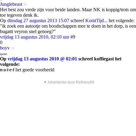
Junglebeast
Het best zou vrede zijn voor beide landen. Maar NK is koppig/trots om
toe tegeven denk ik.
Op
dinsdag 27 augustus 2013 15:07
schreef
KomtTijd...
het volgende:
"ik zoek een autootje om boodschappen mee te doen in het dorp, is een
bugatti veyron snel genoeg?"
vrijdag 13 augustus 2010, 02:10 uur
#9
0
boyv
quote:
Op
vrijdag 13 augustus 2010 @ 02:01
schreef koffiegast het
volgende:
n a ï e f
het goede voorbeeld
▼ Advertentie door Refinery89