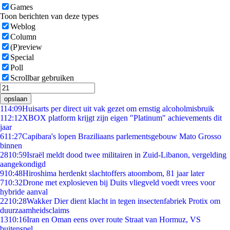
Games
Toon berichten van deze types
Weblog
Column
(P)review
Special
Poll
Scrollbar gebruiken
opslaan
1
14:09
Huisarts per direct uit vak gezet om ernstig alcoholmisbruik
1
12:12
XBOX platform krijgt zijn eigen "Platinum" achievements dit
jaar
6
11:27
Capibara's lopen Braziliaans parlementsgebouw Mato Grosso
binnen
28
10:59
Israël meldt dood twee militairen in Zuid-Libanon, vergelding
aangekondigd
9
10:48
Hiroshima herdenkt slachtoffers atoombom, 81 jaar later
7
10:32
Drone met explosieven bij Duits vliegveld voedt vrees voor
hybride aanval
22
10:28
Wakker Dier dient klacht in tegen insectenfabriek Protix om
duurzaamheidsclaims
13
10:16
Iran en Oman eens over route Straat van Hormuz, VS
buitenspel