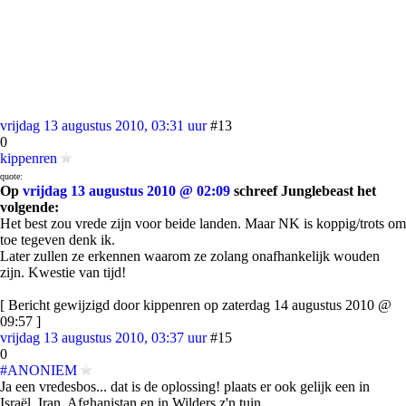
vrijdag 13 augustus 2010, 03:31 uur
#13
0
kippenren
quote:
Op
vrijdag 13 augustus 2010 @ 02:09
schreef Junglebeast het
volgende:
Het best zou vrede zijn voor beide landen. Maar NK is koppig/trots om
toe tegeven denk ik.
Later zullen ze erkennen waarom ze zolang onafhankelijk wouden
zijn. Kwestie van tijd!
[ Bericht gewijzigd door kippenren op zaterdag 14 augustus 2010 @
09:57 ]
vrijdag 13 augustus 2010, 03:37 uur
#15
0
#ANONIEM
Ja een vredesbos... dat is de oplossing! plaats er ook gelijk een in
Israël, Iran, Afghanistan en in Wilders z'n tuin.