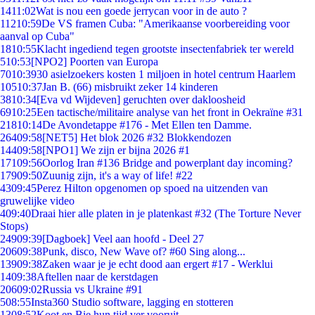
14
11:02
Wat is nou een goede jerrycan voor in de auto ?
112
10:59
De VS framen Cuba: "Amerikaanse voorbereiding voor
aanval op Cuba"
18
10:55
Klacht ingediend tegen grootste insectenfabriek ter wereld
5
10:53
[NPO2] Poorten van Europa
70
10:39
30 asielzoekers kosten 1 miljoen in hotel centrum Haarlem
105
10:37
Jan B. (66) misbruikt zeker 14 kinderen
38
10:34
[Eva vd Wijdeven] geruchten over dakloosheid
69
10:25
Een tactische/militaire analyse van het front in Oekraïne #31
218
10:14
De Avondetappe #176 - Met Ellen ten Damme.
264
09:58
[NET5] Het blok 2026 #32 Blokkendozen
144
09:58
[NPO1] We zijn er bijna 2026 #1
171
09:56
Oorlog Iran #136 Bridge and powerplant day incoming?
179
09:50
Zuunig zijn, it's a way of life! #22
43
09:45
Perez Hilton opgenomen op spoed na uitzenden van
gruwelijke video
4
09:40
Draai hier alle platen in je platenkast #32 (The Torture Never
Stops)
249
09:39
[Dagboek] Veel aan hoofd - Deel 27
206
09:38
Punk, disco, New Wave of? #60 Sing along...
139
09:38
Zaken waar je je echt dood aan ergert #17 - Werklui
14
09:38
Aftellen naar de kerstdagen
206
09:02
Russia vs Ukraine #91
5
08:55
Insta360 Studio software, lagging en stotteren
13
08:52
Koot en Bie hun tijd ver vooruit..................