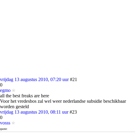
vrijdag 13 augustus 2010, 07:20 uur
#21
0
egmo
all the best freaks are here
Voor het vredesbos zal wel weer nederlandse subsidie beschikbaar
worden gesteld
vrijdag 13 augustus 2010, 08:11 uur
#23
0
vosss
quote:
Ik wil zijn droom graag voortzetten", aldus Jonathan.