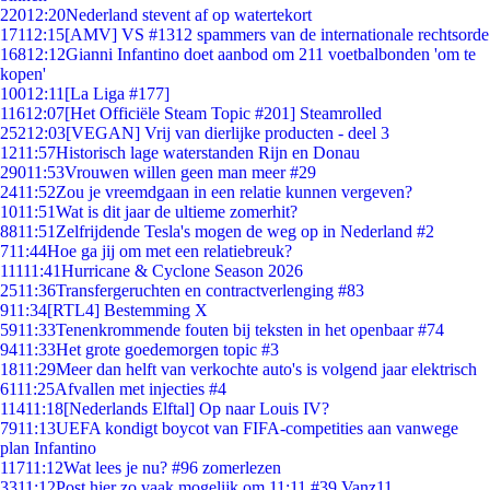
220
12:20
Nederland stevent af op watertekort
171
12:15
[AMV] VS #1312 spammers van de internationale rechtsorde
168
12:12
Gianni Infantino doet aanbod om 211 voetbalbonden 'om te
kopen'
100
12:11
[La Liga #177]
116
12:07
[Het Officiële Steam Topic #201] Steamrolled
252
12:03
[VEGAN] Vrij van dierlijke producten - deel 3
12
11:57
Historisch lage waterstanden Rijn en Donau
290
11:53
Vrouwen willen geen man meer #29
24
11:52
Zou je vreemdgaan in een relatie kunnen vergeven?
10
11:51
Wat is dit jaar de ultieme zomerhit?
88
11:51
Zelfrijdende Tesla's mogen de weg op in Nederland #2
7
11:44
Hoe ga jij om met een relatiebreuk?
111
11:41
Hurricane & Cyclone Season 2026
25
11:36
Transfergeruchten en contractverlenging #83
9
11:34
[RTL4] Bestemming X
59
11:33
Tenenkrommende fouten bij teksten in het openbaar #74
94
11:33
Het grote goedemorgen topic #3
18
11:29
Meer dan helft van verkochte auto's is volgend jaar elektrisch
61
11:25
Afvallen met injecties #4
114
11:18
[Nederlands Elftal] Op naar Louis IV?
79
11:13
UEFA kondigt boycot van FIFA-competities aan vanwege
plan Infantino
117
11:12
Wat lees je nu? #96 zomerlezen
33
11:12
Post hier zo vaak mogelijk om 11:11 #39 Vanz11