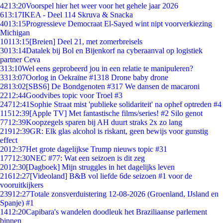
42
13:20
Voorspel hier het weer voor het gehele jaar 2026
6
13:17
IKEA - Deel 114 Skruva & Snacka
40
13:15
Progressieve Democraat El-Sayed wint nipt voorverkiezing
Michigan
101
13:15
[Breien] Deel 21, met zomerbreisels
30
13:14
Datalek bij Bol en Bijenkorf na cyberaanval op logistiek
partner Ceva
3
13:10
Wel eens geprobeerd jou in een relatie te manipuleren?
33
13:07
Oorlog in Oekraïne #1318 Drone baby drone
28
13:02
[SBS6] De Bondgenoten #317 We dansen de macaroni
22
12:44
Goodvibes topic voor Troel #3
247
12:41
Sophie Straat mist 'publieke solidariteit' na ophef optreden #4
115
12:39
[Apple TV] Met fantastische films/series! #2 Silo genot
77
12:39
Koopzegels sparen bij AH duurt straks 2x zo lang
219
12:39
GR: Elk glas alcohol is riskant, geen bewijs voor gunstig
effect
20
12:37
Het grote dagelijkse Trump nieuws topic #31
177
12:30
NEC #77: Wat een seizoen is dit zeg
20
12:30
[Dagboek] Mijn struggles in het dagelijks leven
216
12:27
[Videoland] B&B vol liefde 6de seizoen #1 voor de
vooruitkijkers
239
12:27
Totale zonsverduistering 12-08-2026 (Groenland, IJsland en
Spanje) #1
14
12:20
Capibara's wandelen doodleuk het Braziliaanse parlement
binnen