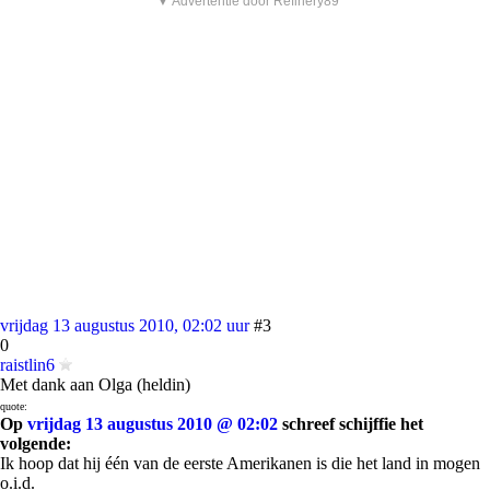
▼ Advertentie door Refinery89
vrijdag 13 augustus 2010, 02:02 uur
#3
0
raistlin6
Met dank aan Olga (heldin)
quote:
Op
vrijdag 13 augustus 2010 @ 02:02
schreef schijffie het
volgende:
Ik hoop dat hij één van de eerste Amerikanen is die het land in mogen
o.i.d.