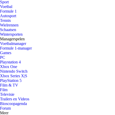
Sport
Voetbal
Formule 1
Autosport
Tennis
Wielrennen
Schaatsen
Wintersporten
Managerspelen
Voetbalmanager
Formule 1-manager
Games
PC
Playstation 4
Xbox One
Nintendo Switch
Xbox Series X|S
PlayStation 5
Film & TV
Film
Televisie
Trailers en Videos
Bioscoopagenda
Forum
Meer