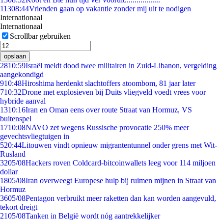
113
08:44
Vrienden gaan op vakantie zonder mij uit te nodigen
Internationaal
Internationaal
Scrollbar gebruiken
opslaan
28
10:59
Israël meldt dood twee militairen in Zuid-Libanon, vergelding
aangekondigd
9
10:48
Hiroshima herdenkt slachtoffers atoombom, 81 jaar later
7
10:32
Drone met explosieven bij Duits vliegveld voedt vrees voor
hybride aanval
13
10:16
Iran en Oman eens over route Straat van Hormuz, VS
buitenspel
17
10:08
NAVO zet wegens Russische provocatie 250% meer
gevechtsvliegtuigen in
5
20:44
Litouwen vindt opnieuw migrantentunnel onder grens met Wit-
Rusland
32
05/08
Hackers roven Coldcard-bitcoinwallets leeg voor 114 miljoen
dollar
18
05/08
Iran overweegt Europese hulp bij ruimen mijnen in Straat van
Hormuz
36
05/08
Pentagon verbruikt meer raketten dan kan worden aangevuld,
tekort dreigt
21
05/08
Tanken in België wordt nóg aantrekkelijker