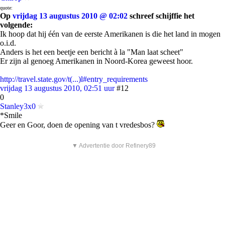
quote:
Op
vrijdag 13 augustus 2010 @ 02:02
schreef schijffie het
volgende:
Ik hoop dat hij één van de eerste Amerikanen is die het land in mogen
o.i.d.
Anders is het een beetje een bericht à la "Man laat scheet"
Er zijn al genoeg Amerikanen in Noord-Korea geweest hoor.
http://travel.state.gov/t(...)l#entry_requirements
vrijdag 13 augustus 2010, 02:51 uur
#12
0
Stanley3x0
*Smile
Geer en Goor, doen de opening van t vredesbos?
▼ Advertentie door Refinery89