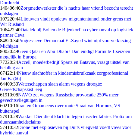
Dordrecht
1404
06:40
Zorgmedewerkster die 's nachts haar vriend bezocht terecht
ontslagen
1072
20:44
Litouwen vindt opnieuw migrantentunnel onder grens met
Wit-Rusland
1064
22:40
Datalek bij Bol en de Bijenkorf na cyberaanval op logistiek
partner Ceva
848
20:34
Progressieve Democraat El-Sayed wint nipt voorverkiezing
Michigan
800
20:49
Geen Qatar en Abu Dhabi? Dan eindigt Formule 1-seizoen
mogelijk in Europa
772
20:24
Accell, moederbedrijf Sparta en Batavus, vraagt uitstel van
betaling aan
674
22:14
Nieuw slachtoffer in kindermisbruikzaak zorgprofessional
Jan B. (66)
644
09:33
Waterschappen slaan alarm wegens droogte:
Gereedschapskist leeg
619
10:08
NAVO zet wegens Russische provocatie 250% meer
gevechtsvliegtuigen in
602
10:16
Iran en Oman eens over route Straat van Hormuz, VS
buitenspel
579
10:28
Wakker Dier dient klacht in tegen insectenfabriek Protix om
duurzaamheidsclaims
574
10:32
Drone met explosieven bij Duits vliegveld voedt vrees voor
hybride aanval