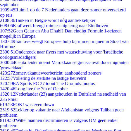
september
19
09:45
Ruim 1 op de 7 Nederlanders gaan deze zomer onverzekerd
op reis
21
08:36
Tanken in België wordt nóg aantrekkelijker
6
08:06
Kraftwerk brengt ruimteschip terug naar Eindhoven
1
07:52
Geen Qatar en Abu Dhabi? Dan eindigt Formule 1-seizoen
mogelijk in Europa
18
07:49
Iran overweegt Europese hulp bij ruimen mijnen in Straat van
Hormuz
23
00:51
Onderzoek naar flyers met waarschuwing voor 'Israëlische
oorlogsmisdadigers'
30
00:44
Ceuta-leider noemt Marokkaanse grensaanval door migranten
'gruweldaad'
4
23:27
Zomervakantieweerbericht: aanhoudend zomers
1
22:57
Vollering de sterkste na lastige heuvelrit
3
20:59
EA Sports FC 27 toont The Grounds-modus
14
20:46
Long live the 7th of October
13
20:12
Nederlander (23) aangehouden in Duitsland na snelheid van
235 km/u
6
19:53
FOK! was even down
25
19:52
Lekker op vakantie naar Afghanistan volgens Taliban geen
probleem
81
19:50
'Witte' mannen discrimineren is volgens OM geen enkel
probleem
26
19:49
Doden bij Oekraïense droneaanvallen op Moskou en Sint-