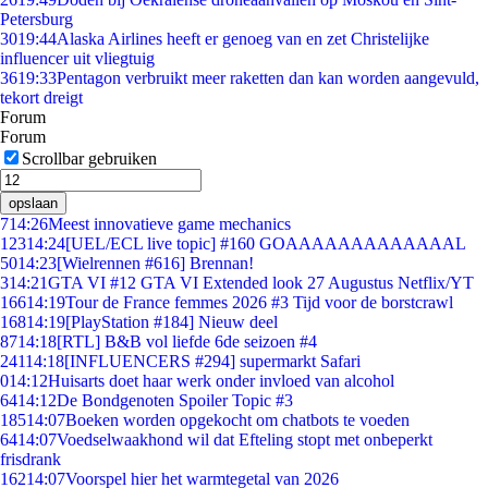
Petersburg
30
19:44
Alaska Airlines heeft er genoeg van en zet Christelijke
influencer uit vliegtuig
36
19:33
Pentagon verbruikt meer raketten dan kan worden aangevuld,
tekort dreigt
Forum
Forum
Scrollbar gebruiken
opslaan
7
14:26
Meest innovatieve game mechanics
123
14:24
[UEL/ECL live topic] #160 GOAAAAAAAAAAAAAL
50
14:23
[Wielrennen #616] Brennan!
3
14:21
GTA VI #12 GTA VI Extended look 27 Augustus Netflix/YT
166
14:19
Tour de France femmes 2026 #3 Tijd voor de borstcrawl
168
14:19
[PlayStation #184] Nieuw deel
87
14:18
[RTL] B&B vol liefde 6de seizoen #4
241
14:18
[INFLUENCERS #294] supermarkt Safari
0
14:12
Huisarts doet haar werk onder invloed van alcohol
64
14:12
De Bondgenoten Spoiler Topic #3
185
14:07
Boeken worden opgekocht om chatbots te voeden
64
14:07
Voedselwaakhond wil dat Efteling stopt met onbeperkt
frisdrank
162
14:07
Voorspel hier het warmtegetal van 2026