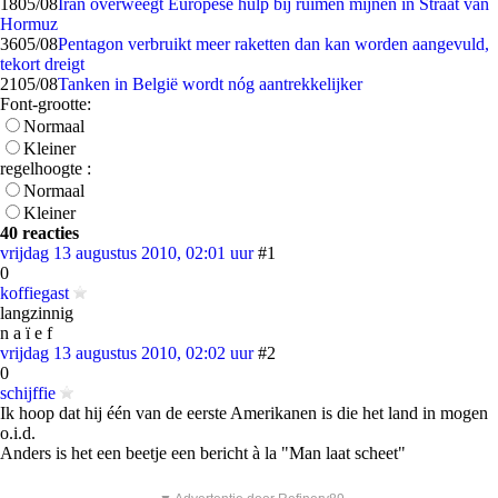
18
05/08
Iran overweegt Europese hulp bij ruimen mijnen in Straat van
Hormuz
36
05/08
Pentagon verbruikt meer raketten dan kan worden aangevuld,
tekort dreigt
21
05/08
Tanken in België wordt nóg aantrekkelijker
Font-grootte:
Normaal
Kleiner
regelhoogte :
Normaal
Kleiner
40 reacties
vrijdag 13 augustus 2010, 02:01 uur
#1
0
koffiegast
langzinnig
n a ï e f
vrijdag 13 augustus 2010, 02:02 uur
#2
0
schijffie
Ik hoop dat hij één van de eerste Amerikanen is die het land in mogen
o.i.d.
Anders is het een beetje een bericht à la "Man laat scheet"