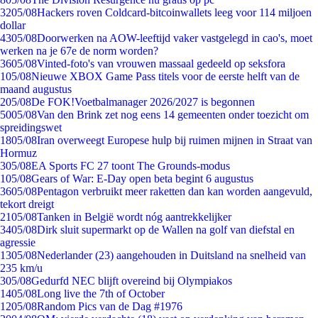
32
05/08
Hackers roven Coldcard-bitcoinwallets leeg voor 114 miljoen
dollar
43
05/08
Doorwerken na AOW-leeftijd vaker vastgelegd in cao's, moet
werken na je 67e de norm worden?
36
05/08
Vinted-foto's van vrouwen massaal gedeeld op seksfora
1
05/08
Nieuwe XBOX Game Pass titels voor de eerste helft van de
maand augustus
2
05/08
De FOK!Voetbalmanager 2026/2027 is begonnen
50
05/08
Van den Brink zet nog eens 14 gemeenten onder toezicht om
spreidingswet
18
05/08
Iran overweegt Europese hulp bij ruimen mijnen in Straat van
Hormuz
3
05/08
EA Sports FC 27 toont The Grounds-modus
1
05/08
Gears of War: E-Day open beta begint 6 augustus
36
05/08
Pentagon verbruikt meer raketten dan kan worden aangevuld,
tekort dreigt
21
05/08
Tanken in België wordt nóg aantrekkelijker
34
05/08
Dirk sluit supermarkt op de Wallen na golf van diefstal en
agressie
13
05/08
Nederlander (23) aangehouden in Duitsland na snelheid van
235 km/u
3
05/08
Gedurfd NEC blijft overeind bij Olympiakos
14
05/08
Long live the 7th of October
12
05/08
Random Pics van de Dag #1976