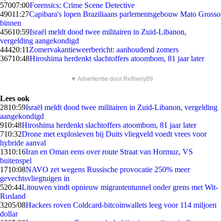
570
07:00
Forensics: Crime Scene Detective
490
11:27
Capibara's lopen Braziliaans parlementsgebouw Mato Grosso
binnen
456
10:59
Israël meldt dood twee militairen in Zuid-Libanon,
vergelding aangekondigd
444
20:11
Zomervakantieweerbericht: aanhoudend zomers
367
10:48
Hiroshima herdenkt slachtoffers atoombom, 81 jaar later
▼ Advertentie door Refinery89
Lees ook
28
10:59
Israël meldt dood twee militairen in Zuid-Libanon, vergelding
aangekondigd
9
10:48
Hiroshima herdenkt slachtoffers atoombom, 81 jaar later
7
10:32
Drone met explosieven bij Duits vliegveld voedt vrees voor
hybride aanval
13
10:16
Iran en Oman eens over route Straat van Hormuz, VS
buitenspel
17
10:08
NAVO zet wegens Russische provocatie 250% meer
gevechtsvliegtuigen in
5
20:44
Litouwen vindt opnieuw migrantentunnel onder grens met Wit-
Rusland
32
05/08
Hackers roven Coldcard-bitcoinwallets leeg voor 114 miljoen
dollar