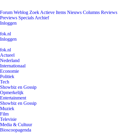
Forum
Weblog
Zoek
Actieve Items
Nieuws
Columns
Reviews
Previews
Specials
Archief
Inloggen
fok.nl
Inloggen
fok.nl
Actueel
Nederland
Internationaal
Economie
Politiek
Tech
Showbiz en Gossip
Opmerkelijk
Entertainment
Showbiz en Gossip
Muziek
Film
Televisie
Media & Cultuur
Bioscoopagenda