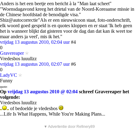
Anders is het een beetje een bericht à la "Man laat scheet"
"Woensdagavond kreeg het drietal van de Noord-Koreaanse missie in
de Chinese hoofdstad de benodigde visa."
Shiz@autocorrectie"Als er een nieuwsicoon staat, foto-onderschrift,
elk woord goed gespeld is en quotes kloppen en er staat 'Ik heb geen
het is wanneer blijkt dat gisteren voor de dag dan dat kan ik weet toe
maar anders ja veel', mis ik het."
vrijdag 13 augustus 2010, 02:04 uur
#4
0
Gravereaper
Vredesbos luuullzz
vrijdag 13 augustus 2010, 02:07 uur
#6
0
LadyVC
Funny
quote:
Op
vrijdag 13 augustus 2010 @ 02:04
schreef Gravereaper het
volgende:
Vredesbos luuullzz
of bedoelde je vledesbos
...Life Is What Happens, While You're Making Plans...
▼ Advertentie door Refinery89