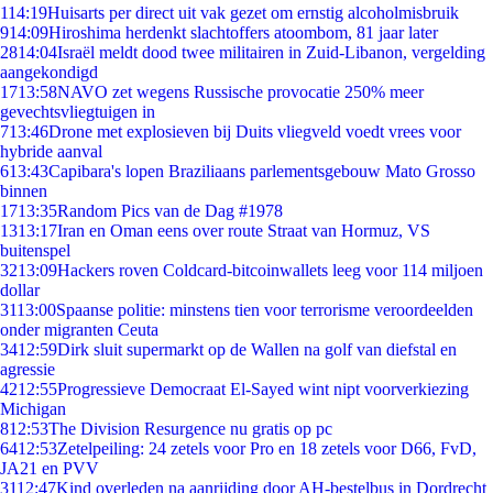
1
14:19
Huisarts per direct uit vak gezet om ernstig alcoholmisbruik
9
14:09
Hiroshima herdenkt slachtoffers atoombom, 81 jaar later
28
14:04
Israël meldt dood twee militairen in Zuid-Libanon, vergelding
aangekondigd
17
13:58
NAVO zet wegens Russische provocatie 250% meer
gevechtsvliegtuigen in
7
13:46
Drone met explosieven bij Duits vliegveld voedt vrees voor
hybride aanval
6
13:43
Capibara's lopen Braziliaans parlementsgebouw Mato Grosso
binnen
17
13:35
Random Pics van de Dag #1978
13
13:17
Iran en Oman eens over route Straat van Hormuz, VS
buitenspel
32
13:09
Hackers roven Coldcard-bitcoinwallets leeg voor 114 miljoen
dollar
31
13:00
Spaanse politie: minstens tien voor terrorisme veroordeelden
onder migranten Ceuta
34
12:59
Dirk sluit supermarkt op de Wallen na golf van diefstal en
agressie
42
12:55
Progressieve Democraat El-Sayed wint nipt voorverkiezing
Michigan
8
12:53
The Division Resurgence nu gratis op pc
64
12:53
Zetelpeiling: 24 zetels voor Pro en 18 zetels voor D66, FvD,
JA21 en PVV
31
12:47
Kind overleden na aanrijding door AH-bestelbus in Dordrecht