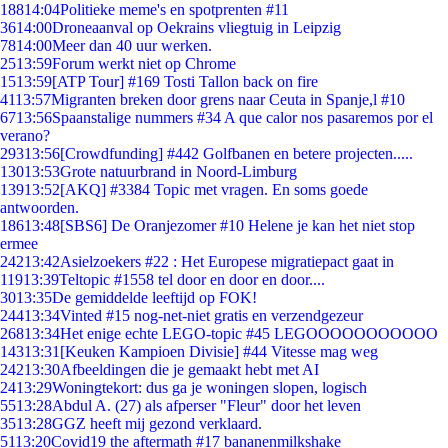
188
14:04
Politieke meme's en spotprenten #11
36
14:00
Droneaanval op Oekrains vliegtuig in Leipzig
78
14:00
Meer dan 40 uur werken.
25
13:59
Forum werkt niet op Chrome
15
13:59
[ATP Tour] #169 Tosti Tallon back on fire
41
13:57
Migranten breken door grens naar Ceuta in Spanje,l #10
67
13:56
Spaanstalige nummers #34 A que calor nos pasaremos por el
verano?
293
13:56
[Crowdfunding] #442 Golfbanen en betere projecten.....
130
13:53
Grote natuurbrand in Noord-Limburg
139
13:52
[AKQ] #3384 Topic met vragen. En soms goede
antwoorden.
186
13:48
[SBS6] De Oranjezomer #10 Helene je kan het niet stop
ermee
242
13:42
Asielzoekers #22 : Het Europese migratiepact gaat in
119
13:39
Teltopic #1558 tel door en door en door....
30
13:35
De gemiddelde leeftijd op FOK!
244
13:34
Vinted #15 nog-net-niet gratis en verzendgezeur
268
13:34
Het enige echte LEGO-topic #45 LEGOOOOOOOOOOO
143
13:31
[Keuken Kampioen Divisie] #44 Vitesse mag weg
242
13:30
Afbeeldingen die je gemaakt hebt met AI
24
13:29
Woningtekort: dus ga je woningen slopen, logisch
55
13:28
Abdul A. (27) als afperser "Fleur" door het leven
35
13:28
GGZ heeft mij gezond verklaard.
51
13:20
Covid19 the aftermath #17 bananenmilkshake