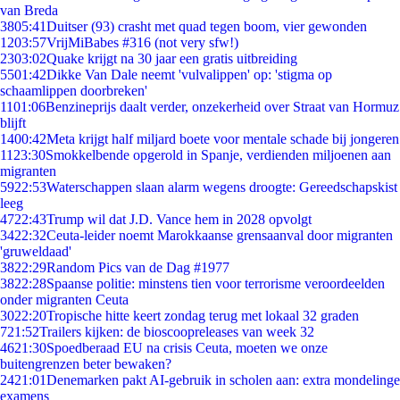
van Breda
38
05:41
Duitser (93) crasht met quad tegen boom, vier gewonden
12
03:57
VrijMiBabes #316 (not very sfw!)
23
03:02
Quake krijgt na 30 jaar een gratis uitbreiding
55
01:42
Dikke Van Dale neemt 'vulvalippen' op: 'stigma op
schaamlippen doorbreken'
11
01:06
Benzineprijs daalt verder, onzekerheid over Straat van Hormuz
blijft
14
00:42
Meta krijgt half miljard boete voor mentale schade bij jongeren
11
23:30
Smokkelbende opgerold in Spanje, verdienden miljoenen aan
migranten
59
22:53
Waterschappen slaan alarm wegens droogte: Gereedschapskist
leeg
47
22:43
Trump wil dat J.D. Vance hem in 2028 opvolgt
34
22:32
Ceuta-leider noemt Marokkaanse grensaanval door migranten
'gruweldaad'
38
22:29
Random Pics van de Dag #1977
38
22:28
Spaanse politie: minstens tien voor terrorisme veroordeelden
onder migranten Ceuta
30
22:20
Tropische hitte keert zondag terug met lokaal 32 graden
7
21:52
Trailers kijken: de bioscoopreleases van week 32
46
21:30
Spoedberaad EU na crisis Ceuta, moeten we onze
buitengrenzen beter bewaken?
24
21:01
Denemarken pakt AI-gebruik in scholen aan: extra mondelinge
examens