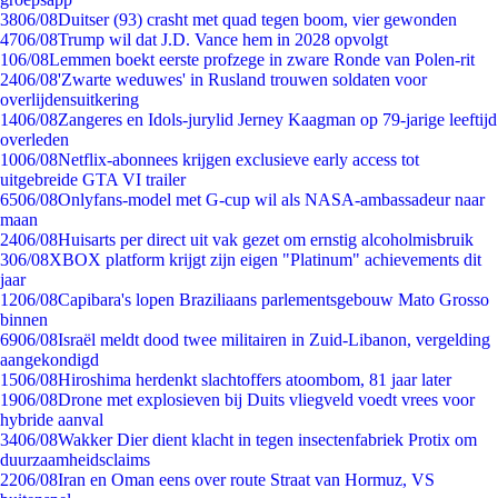
38
06/08
Duitser (93) crasht met quad tegen boom, vier gewonden
47
06/08
Trump wil dat J.D. Vance hem in 2028 opvolgt
1
06/08
Lemmen boekt eerste profzege in zware Ronde van Polen-rit
24
06/08
'Zwarte weduwes' in Rusland trouwen soldaten voor
overlijdensuitkering
14
06/08
Zangeres en Idols-jurylid Jerney Kaagman op 79-jarige leeftijd
overleden
10
06/08
Netflix-abonnees krijgen exclusieve early access tot
uitgebreide GTA VI trailer
65
06/08
Onlyfans-model met G-cup wil als NASA-ambassadeur naar
maan
24
06/08
Huisarts per direct uit vak gezet om ernstig alcoholmisbruik
3
06/08
XBOX platform krijgt zijn eigen "Platinum" achievements dit
jaar
12
06/08
Capibara's lopen Braziliaans parlementsgebouw Mato Grosso
binnen
69
06/08
Israël meldt dood twee militairen in Zuid-Libanon, vergelding
aangekondigd
15
06/08
Hiroshima herdenkt slachtoffers atoombom, 81 jaar later
19
06/08
Drone met explosieven bij Duits vliegveld voedt vrees voor
hybride aanval
34
06/08
Wakker Dier dient klacht in tegen insectenfabriek Protix om
duurzaamheidsclaims
22
06/08
Iran en Oman eens over route Straat van Hormuz, VS