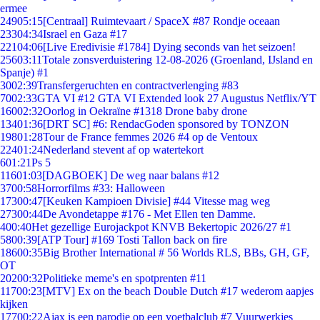
ermee
249
05:15
[Centraal] Ruimtevaart / SpaceX #87 Rondje oceaan
233
04:34
Israel en Gaza #17
221
04:06
[Live Eredivisie #1784] Dying seconds van het seizoen!
256
03:11
Totale zonsverduistering 12-08-2026 (Groenland, IJsland en
Spanje) #1
30
02:39
Transfergeruchten en contractverlenging #83
70
02:33
GTA VI #12 GTA VI Extended look 27 Augustus Netflix/YT
160
02:32
Oorlog in Oekraïne #1318 Drone baby drone
134
01:36
[DRT SC] #6: RendacGoden sponsored by TONZON
198
01:28
Tour de France femmes 2026 #4 op de Ventoux
224
01:24
Nederland stevent af op watertekort
6
01:21
Ps 5
116
01:03
[DAGBOEK] De weg naar balans #12
37
00:58
Horrorfilms #33: Halloween
173
00:47
[Keuken Kampioen Divisie] #44 Vitesse mag weg
273
00:44
De Avondetappe #176 - Met Ellen ten Damme.
4
00:40
Het gezellige Eurojackpot KNVB Bekertopic 2026/27 #1
58
00:39
[ATP Tour] #169 Tosti Tallon back on fire
186
00:35
Big Brother International # 56 Worlds RLS, BBs, GH, GF,
OT
202
00:32
Politieke meme's en spotprenten #11
117
00:23
[MTV] Ex on the beach Double Dutch #17 wederom aapjes
kijken
177
00:22
Ajax is een parodie op een voetbalclub #7 Vuurwerkjes