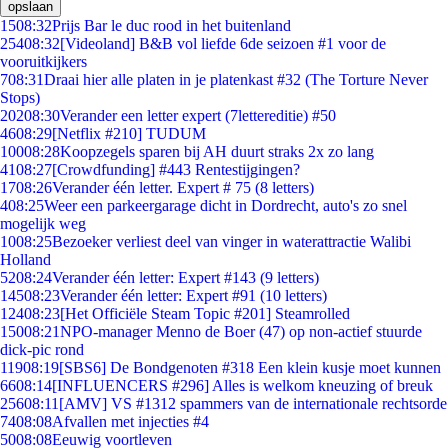
opslaan
15
08:32
Prijs Bar le duc rood in het buitenland
254
08:32
[Videoland] B&B vol liefde 6de seizoen #1 voor de
vooruitkijkers
7
08:31
Draai hier alle platen in je platenkast #32 (The Torture Never
Stops)
202
08:30
Verander een letter expert (7lettereditie) #50
46
08:29
[Netflix #210] TUDUM
100
08:28
Koopzegels sparen bij AH duurt straks 2x zo lang
41
08:27
[Crowdfunding] #443 Rentestijgingen?
17
08:26
Verander één letter. Expert # 75 (8 letters)
4
08:25
Weer een parkeergarage dicht in Dordrecht, auto's zo snel
mogelijk weg
10
08:25
Bezoeker verliest deel van vinger in waterattractie Walibi
Holland
52
08:24
Verander één letter: Expert #143 (9 letters)
145
08:23
Verander één letter: Expert #91 (10 letters)
124
08:23
[Het Officiële Steam Topic #201] Steamrolled
150
08:21
NPO-manager Menno de Boer (47) op non-actief stuurde
dick-pic rond
119
08:19
[SBS6] De Bondgenoten #318 Een klein kusje moet kunnen
66
08:14
[INFLUENCERS #296] Alles is welkom kneuzing of breuk
256
08:11
[AMV] VS #1312 spammers van de internationale rechtsorde
74
08:08
Afvallen met injecties #4
50
08:08
Eeuwig voortleven