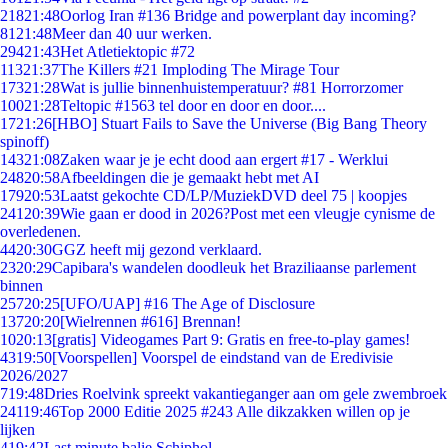
218
21:48
Oorlog Iran #136 Bridge and powerplant day incoming?
81
21:48
Meer dan 40 uur werken.
294
21:43
Het Atletiektopic #72
113
21:37
The Killers #21 Imploding The Mirage Tour
173
21:28
Wat is jullie binnenhuistemperatuur? #81 Horrorzomer
100
21:28
Teltopic #1563 tel door en door en door....
17
21:26
[HBO] Stuart Fails to Save the Universe (Big Bang Theory
spinoff)
143
21:08
Zaken waar je je echt dood aan ergert #17 - Werklui
248
20:58
Afbeeldingen die je gemaakt hebt met AI
179
20:53
Laatst gekochte CD/LP/MuziekDVD deel 75 | koopjes
241
20:39
Wie gaan er dood in 2026?Post met een vleugje cynisme de
overledenen.
44
20:30
GGZ heeft mij gezond verklaard.
23
20:29
Capibara's wandelen doodleuk het Braziliaanse parlement
binnen
257
20:25
[UFO/UAP] #16 The Age of Disclosure
137
20:20
[Wielrennen #616] Brennan!
10
20:13
[gratis] Videogames Part 9: Gratis en free-to-play games!
43
19:50
[Voorspellen] Voorspel de eindstand van de Eredivisie
2026/2027
7
19:48
Dries Roelvink spreekt vakantieganger aan om gele zwembroek
241
19:46
Top 2000 Editie 2025 #243 Alle dikzakken willen op je
lijken
4
19:42
Last minute balie Schiphol