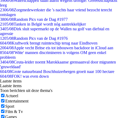
59
06/08
Waterschappen slaan alarm wegens droogte: Gereedschapskist
leeg
23
06/08
Zorgmedewerkster die 's nachts haar vriend bezocht terecht
ontslagen
38
06/08
Random Pics van de Dag #1977
21
05/08
Tanken in België wordt nóg aantrekkelijker
34
05/08
Dirk sluit supermarkt op de Wallen na golf van diefstal en
agressie
12
05/08
Random Pics van de Dag #1976
6
04/08
Kraftwerk brengt ruimteschip terug naar Eindhoven
20
04/08
Apple vecht Britse eis tot inbouwen backdoor in iCloud aan
85
04/08
'Witte' mannen discrimineren is volgens OM geen enkel
probleem
34
04/08
Ceuta-leider noemt Marokkaanse grensaanval door migranten
'gruweldaad'
6
04/08
Grote natuurbrand Boschhuizerbergen groeit naar 100 hectare
6
04/08
FOK! was even down
Laatste items
Laatste items
Toon berichten uit deze thema's
Actueel
Entertainment
Sport
Film & Tv
Games