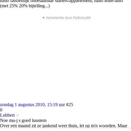
hallo
fatsoenlijk
onbetaalbaar starters-appartement, hallo lease-auto
(met
25%
20% bijtelling...)
▼ Advertentie door Refinery89
zondag 1 augustus 2010, 15:19 uur
#25
0
Lubbert
Noe mu-j s goed luustern
Over een maand zit ze jankend weer thuis, let op m'n woorden. Maar
goed, eerst maar eens goed op d'r grote bek laten gaan.