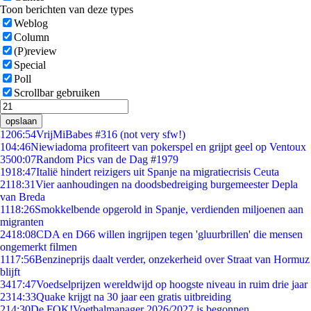
Toon berichten van deze types
Weblog
Column
(P)review
Special
Poll
Scrollbar gebruiken
opslaan
12
06:54
VrijMiBabes #316 (not very sfw!)
1
04:46
Niewiadoma profiteert van pokerspel en grijpt geel op Ventoux
35
00:07
Random Pics van de Dag #1979
19
18:47
Italië hindert reizigers uit Spanje na migratiecrisis Ceuta
21
18:31
Vier aanhoudingen na doodsbedreiging burgemeester Depla
van Breda
11
18:26
Smokkelbende opgerold in Spanje, verdienden miljoenen aan
migranten
24
18:08
CDA en D66 willen ingrijpen tegen 'gluurbrillen' die mensen
ongemerkt filmen
11
17:56
Benzineprijs daalt verder, onzekerheid over Straat van Hormuz
blijft
34
17:47
Voedselprijzen wereldwijd op hoogste niveau in ruim drie jaar
23
14:33
Quake krijgt na 30 jaar een gratis uitbreiding
2
14:30
De FOK!Voetbalmanager 2026/2027 is begonnen