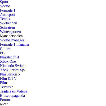
Sport
Voetbal
Formule 1
Autosport
Tennis
Wielrennen
Schaatsen
Wintersporten
Managerspelen
Voetbalmanager
Formule 1-manager
Games
PC
Playstation 4
Xbox One
Nintendo Switch
Xbox Series X|S
PlayStation 5
Film & TV
Film
Televisie
Trailers en Videos
Bioscoopagenda
Forum
Meer