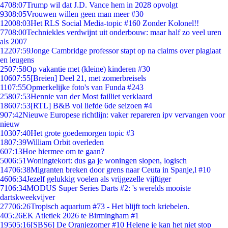
47
08:07
Trump wil dat J.D. Vance hem in 2028 opvolgt
93
08:05
Vrouwen willen geen man meer #30
120
08:03
Het RLS Social Media-topic #160 Zonder Kolonel!!
77
08:00
Techniekles verdwijnt uit onderbouw: maar half zo veel uren
als 2007
122
07:59
Jonge Cambridge professor stapt op na claims over plagiaat
en leugens
25
07:58
Op vakantie met (kleine) kinderen #30
106
07:55
[Breien] Deel 21, met zomerbreisels
11
07:55
Opmerkelijke foto's van Funda #243
258
07:53
Hennie van der Most failliet verklaard
186
07:53
[RTL] B&B vol liefde 6de seizoen #4
9
07:42
Nieuwe Europese richtlijn: vaker repareren ipv vervangen voor
nieuw
103
07:40
Het grote goedemorgen topic #3
18
07:39
William Orbit overleden
6
07:13
Hoe hiermee om te gaan?
50
06:51
Woningtekort: dus ga je woningen slopen, logisch
147
06:38
Migranten breken door grens naar Ceuta in Spanje,l #10
46
06:34
Jezelf gelukkig voelen als vrijgezelle vijftiger
71
06:34
MODUS Super Series Darts #2: 's werelds mooiste
dartskweekvijver
277
06:26
Tropisch aquarium #73 - Het blijft toch kriebelen.
4
05:26
EK Atletiek 2026 te Birmingham #1
195
05:16
[SBS6] De Oranjezomer #10 Helene je kan het niet stop