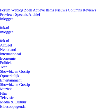
Forum
Weblog
Zoek
Actieve Items
Nieuws
Columns
Reviews
Previews
Specials
Archief
Inloggen
fok.nl
Inloggen
fok.nl
Actueel
Nederland
Internationaal
Economie
Politiek
Tech
Showbiz en Gossip
Opmerkelijk
Entertainment
Showbiz en Gossip
Muziek
Film
Televisie
Media & Cultuur
Bioscoopagenda