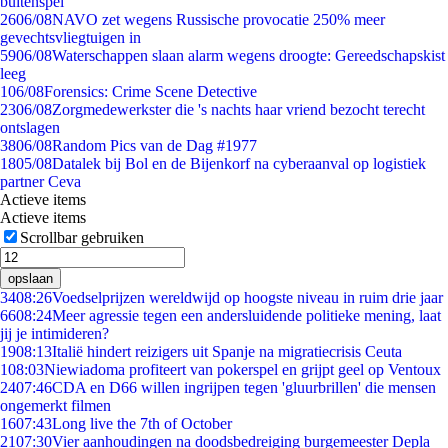
buitenspel
26
06/08
NAVO zet wegens Russische provocatie 250% meer
gevechtsvliegtuigen in
59
06/08
Waterschappen slaan alarm wegens droogte: Gereedschapskist
leeg
1
06/08
Forensics: Crime Scene Detective
23
06/08
Zorgmedewerkster die 's nachts haar vriend bezocht terecht
ontslagen
38
06/08
Random Pics van de Dag #1977
18
05/08
Datalek bij Bol en de Bijenkorf na cyberaanval op logistiek
partner Ceva
Actieve items
Actieve items
Scrollbar gebruiken
opslaan
34
08:26
Voedselprijzen wereldwijd op hoogste niveau in ruim drie jaar
66
08:24
Meer agressie tegen een andersluidende politieke mening, laat
jij je intimideren?
19
08:13
Italië hindert reizigers uit Spanje na migratiecrisis Ceuta
1
08:03
Niewiadoma profiteert van pokerspel en grijpt geel op Ventoux
24
07:46
CDA en D66 willen ingrijpen tegen 'gluurbrillen' die mensen
ongemerkt filmen
16
07:43
Long live the 7th of October
21
07:30
Vier aanhoudingen na doodsbedreiging burgemeester Depla