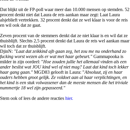
Dat blijkt uit de FP-poll waar meer dan 10.000 mensen op stemden. 52
procent denkt niet dat Laura de reis aankan maar zegt: Laat Laura
alsjeblieft vertrekken. 32 procent denkt dat ze wel klaar is voor de reis
en wil ook dat ze gaat.
Zeven procent van de stemmers denkt dat ze niet klaar is en wil dat ze
thuisblijft. Slechts 2,5 procent denkt dat Laura de reis wel aankan maar
wil toch dat ze thuisblijft.
DjinN:
"Laat dat zeikkind ajb gaan zeg, het zou me nu onderhand zo
fucking worst wezen als er wat met haar gebeurt."
Gammapooka is
milder in zijn oordeel: "
Hoe zouden jullie het allemaal vinden als een
ander beslist wat JOU kind wel of niet mag? Laat dat kind toch lekker
haar gang gaan."
MGD83 gelooft in Laura: "
Absoluut, zij en haar
ouders hebben groot gelijk. Ze voldoet aan al haar verplichtingen, en
het kind is een stuk volwassener dan de meeste mensen die het triviale
nummertje 18 wel zijn gepasseerd."
Stem ook of lees de andere reacties
hier.