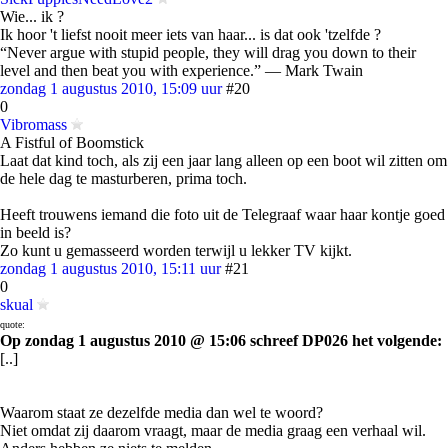
Wie... ik ?
Ik hoor 't liefst nooit meer iets van haar... is dat ook 'tzelfde ?
“Never argue with stupid people, they will drag you down to their
level and then beat you with experience.” ― Mark Twain
zondag 1 augustus 2010, 15:09 uur
#20
0
Vibromass
A Fistful of Boomstick
Laat dat kind toch, als zij een jaar lang alleen op een boot wil zitten om
de hele dag te masturberen, prima toch.
Heeft trouwens iemand die foto uit de Telegraaf waar haar kontje goed
in beeld is?
Zo kunt u gemasseerd worden terwijl u lekker TV kijkt.
zondag 1 augustus 2010, 15:11 uur
#21
0
skual
quote:
Op zondag 1 augustus 2010 @ 15:06 schreef DP026 het volgende:
[..]
Waarom staat ze dezelfde media dan wel te woord?
Niet omdat zij daarom vraagt, maar de media graag een verhaal wil.