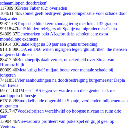
schaamlippen doorbreken'
1178
09:05
Peter Faber (82) overleden
1046
11:46
Kabinet geeft bedrijven geen compensatie voor schade door
laagwater
998
11:08
Tropische hitte keert zondag terug met lokaal 32 graden
991
18:47
Italië hindert reizigers uit Spanje na migratiecrisis Ceuta
948
09:37
Denemarken pakt AI-gebruik in scholen aan: extra
mondelinge examens
919
14:33
Quake krijgt na 30 jaar een gratis uitbreiding
913
18:08
CDA en D66 willen ingrijpen tegen 'gluurbrillen' die mensen
ongemerkt filmen
884
17:56
Benzineprijs daalt verder, onzekerheid over Straat van
Hormuz blijft
800
09:40
Meta krijgt half miljard boete voor mentale schade bij
jongeren
741
18:31
Vier aanhoudingen na doodsbedreiging burgemeester Depla
van Breda
695
11:14
OM eist TBS tegen verwarde man die agenten stak met
aardappelschilmesje
675
18:26
Smokkelbende opgerold in Spanje, verdienden miljoenen aan
migranten
626
17:47
Voedselprijzen wereldwijd op hoogste niveau in ruim drie
jaar
139
04:46
Niewiadoma profiteert van pokerspel en grijpt geel op
Ventoux