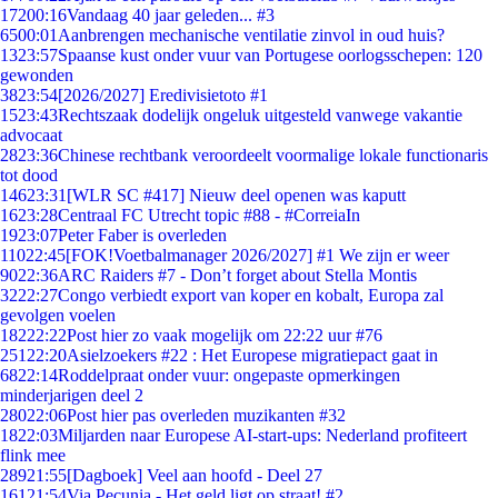
172
00:16
Vandaag 40 jaar geleden... #3
65
00:01
Aanbrengen mechanische ventilatie zinvol in oud huis?
13
23:57
Spaanse kust onder vuur van Portugese oorlogsschepen: 120
gewonden
38
23:54
[2026/2027] Eredivisietoto #1
15
23:43
Rechtszaak dodelijk ongeluk uitgesteld vanwege vakantie
advocaat
28
23:36
Chinese rechtbank veroordeelt voormalige lokale functionaris
tot dood
146
23:31
[WLR SC #417] Nieuw deel openen was kaputt
16
23:28
Centraal FC Utrecht topic #88 - #CorreiaIn
19
23:07
Peter Faber is overleden
110
22:45
[FOK!Voetbalmanager 2026/2027] #1 We zijn er weer
90
22:36
ARC Raiders #7 - Don’t forget about Stella Montis
32
22:27
Congo verbiedt export van koper en kobalt, Europa zal
gevolgen voelen
182
22:22
Post hier zo vaak mogelijk om 22:22 uur #76
251
22:20
Asielzoekers #22 : Het Europese migratiepact gaat in
68
22:14
Roddelpraat onder vuur: ongepaste opmerkingen
minderjarigen deel 2
280
22:06
Post hier pas overleden muzikanten #32
18
22:03
Miljarden naar Europese AI-start-ups: Nederland profiteert
flink mee
289
21:55
[Dagboek] Veel aan hoofd - Deel 27
161
21:54
Via Pecunia - Het geld ligt op straat! #2