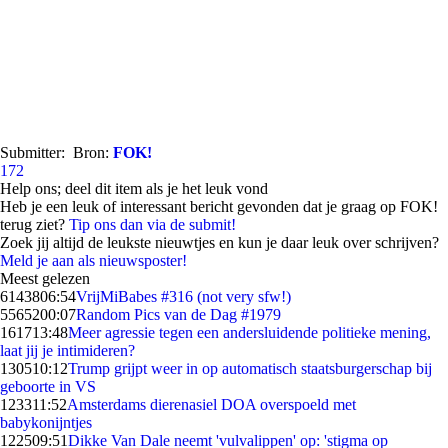
Submitter:
Bron:
FOK!
172
Help ons; deel dit item als je het leuk vond
Heb je een leuk of interessant bericht gevonden dat je graag op FOK!
terug ziet?
Tip ons dan via de submit!
Zoek jij altijd de leukste nieuwtjes en kun je daar leuk over schrijven?
Meld je aan als nieuwsposter!
Meest gelezen
61438
06:54
VrijMiBabes #316 (not very sfw!)
55652
00:07
Random Pics van de Dag #1979
1617
13:48
Meer agressie tegen een andersluidende politieke mening,
laat jij je intimideren?
1305
10:12
Trump grijpt weer in op automatisch staatsburgerschap bij
geboorte in VS
1233
11:52
Amsterdams dierenasiel DOA overspoeld met
babykonijntjes
1225
09:51
Dikke Van Dale neemt 'vulvalippen' op: 'stigma op