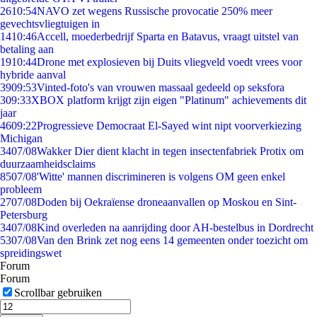
26
10:54
NAVO zet wegens Russische provocatie 250% meer
gevechtsvliegtuigen in
14
10:46
Accell, moederbedrijf Sparta en Batavus, vraagt uitstel van
betaling aan
19
10:44
Drone met explosieven bij Duits vliegveld voedt vrees voor
hybride aanval
39
09:53
Vinted-foto's van vrouwen massaal gedeeld op seksfora
3
09:33
XBOX platform krijgt zijn eigen "Platinum" achievements dit
jaar
46
09:22
Progressieve Democraat El-Sayed wint nipt voorverkiezing
Michigan
34
07/08
Wakker Dier dient klacht in tegen insectenfabriek Protix om
duurzaamheidsclaims
85
07/08
'Witte' mannen discrimineren is volgens OM geen enkel
probleem
27
07/08
Doden bij Oekraïense droneaanvallen op Moskou en Sint-
Petersburg
34
07/08
Kind overleden na aanrijding door AH-bestelbus in Dordrecht
53
07/08
Van den Brink zet nog eens 14 gemeenten onder toezicht om
spreidingswet
Forum
Forum
Scrollbar gebruiken