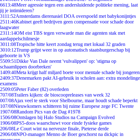
66
13:48
Meer agressie tegen een andersluidende politieke mening, laat
jij je intimideren?
31
11:52
Amsterdams dierenasiel DOA overspoeld met babykonijntjes
25
11:46
Kabinet geeft bedrijven geen compensatie voor schade door
laagwater
23
11:14
OM eist TBS tegen verwarde man die agenten stak met
aardappelschilmesje
30
11:08
Tropische hitte keert zondag terug met lokaal 32 graden
30
10:12
Trump grijpt weer in op automatisch staatsburgerschap bij
geboorte in VS
55
09:51
Dikke Van Dale neemt 'vulvalippen' op: 'stigma op
schaamlippen doorbreken'
14
09:40
Meta krijgt half miljard boete voor mentale schade bij jongeren
24
09:37
Denemarken pakt AI-gebruik in scholen aan: extra mondelinge
examens
25
09:05
Peter Faber (82) overleden
7
07/08
Trailers kijken: de bioscoopreleases van week 32
0
07/08
Ajax veel te sterk voor Shelbourne, maar houdt schade beperkt
1
07/08
Nieuwkomers schitteren bij ruime Europese zege FC Twente
19
07/08
Random Pics van de Dag #1978
15
06/08
Ontslagen bij Halo Studios na Campaign Evolved
19
06/08
PS5-doos waarschuwt voor einde fysieke games
2
06/08
Le Court wint na nerveuze finale, Pieterse derde
29
06/08
NPO-manager Menno de Boer geschorst na dickpic in
groepsapp