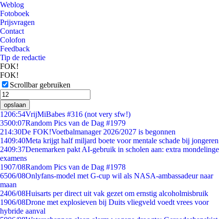
Weblog
Fotoboek
Prijsvragen
Contact
Colofon
Feedback
Tip de redactie
FOK!
FOK!
Scrollbar gebruiken
opslaan
12
06:54
VrijMiBabes #316 (not very sfw!)
35
00:07
Random Pics van de Dag #1979
2
14:30
De FOK!Voetbalmanager 2026/2027 is begonnen
14
09:40
Meta krijgt half miljard boete voor mentale schade bij jongeren
24
09:37
Denemarken pakt AI-gebruik in scholen aan: extra mondelinge
examens
19
07/08
Random Pics van de Dag #1978
65
06/08
Onlyfans-model met G-cup wil als NASA-ambassadeur naar
maan
24
06/08
Huisarts per direct uit vak gezet om ernstig alcoholmisbruik
19
06/08
Drone met explosieven bij Duits vliegveld voedt vrees voor
hybride aanval