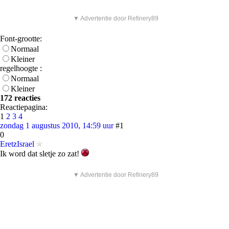
▼ Advertentie door Refinery89
Font-grootte:
Normaal
Kleiner
regelhoogte :
Normaal
Kleiner
172 reacties
Reactiepagina:
1
2
3
4
zondag 1 augustus 2010, 14:59 uur
#1
0
EretzIsrael
Ik word dat sletje zo zat!
▼ Advertentie door Refinery89