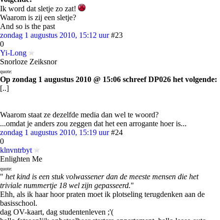
Ik word dat sletje zo zat!
Waarom is zij een sletje?
And so is the past
zondag 1 augustus 2010, 15:12 uur
#23
0
Yi-Long
Snorloze Zeiksnor
quote:
Op zondag 1 augustus 2010 @ 15:06 schreef DP026 het volgende:
[..]
Waarom staat ze dezelfde media dan wel te woord?
...omdat je anders zou zeggen dat het een arrogante hoer is...
zondag 1 augustus 2010, 15:19 uur
#24
0
klnvntrbyt
Enlighten Me
quote:
"
het kind is een stuk volwassener dan de meeste mensen die het
triviale nummertje 18 wel zijn gepasseerd.
"
Ehh, als ik haar hoor praten moet ik plotseling terugdenken aan de
basisschool.
dag OV-kaart, dag studentenleven ;'(