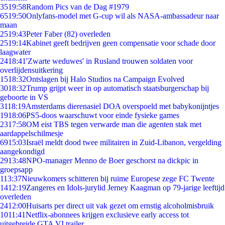
35
19:58
Random Pics van de Dag #1979
65
19:50
Onlyfans-model met G-cup wil als NASA-ambassadeur naar
maan
25
19:43
Peter Faber (82) overleden
25
19:14
Kabinet geeft bedrijven geen compensatie voor schade door
laagwater
24
18:41
'Zwarte weduwes' in Rusland trouwen soldaten voor
overlijdensuitkering
15
18:32
Ontslagen bij Halo Studios na Campaign Evolved
30
18:32
Trump grijpt weer in op automatisch staatsburgerschap bij
geboorte in VS
31
18:19
Amsterdams dierenasiel DOA overspoeld met babykonijntjes
19
18:06
PS5-doos waarschuwt voor einde fysieke games
23
17:58
OM eist TBS tegen verwarde man die agenten stak met
aardappelschilmesje
69
15:03
Israël meldt dood twee militairen in Zuid-Libanon, vergelding
aangekondigd
29
13:48
NPO-manager Menno de Boer geschorst na dickpic in
groepsapp
1
13:37
Nieuwkomers schitteren bij ruime Europese zege FC Twente
14
12:19
Zangeres en Idols-jurylid Jerney Kaagman op 79-jarige leeftijd
overleden
24
12:00
Huisarts per direct uit vak gezet om ernstig alcoholmisbruik
10
11:41
Netflix-abonnees krijgen exclusieve early access tot
uitgebreide GTA VI trailer