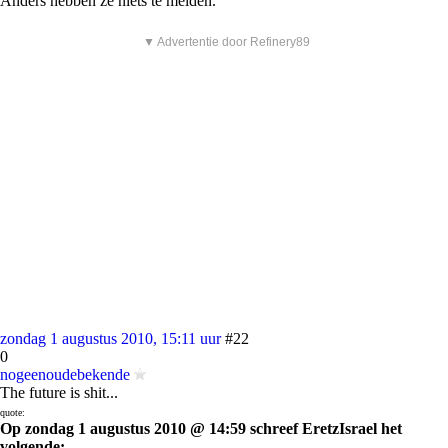
Anders hebben ze niets te melden.
▼ Advertentie door Refinery89
zondag 1 augustus 2010, 15:11 uur
#22
0
nogeenoudebekende
The future is shit...
quote:
Op zondag 1 augustus 2010 @ 14:59 schreef EretzIsrael het
volgende: