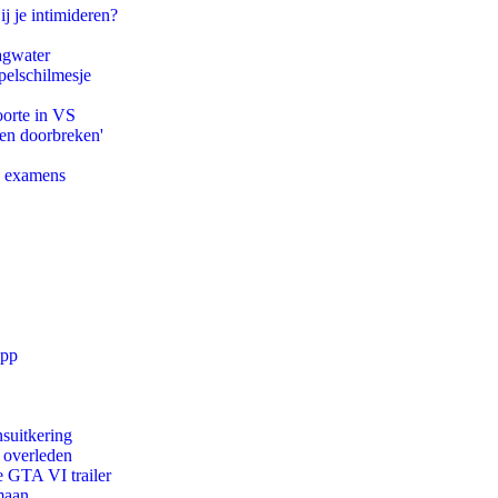
ij je intimideren?
agwater
pelschilmesje
oorte in VS
pen doorbreken'
e examens
app
suitkering
d overleden
e GTA VI trailer
maan