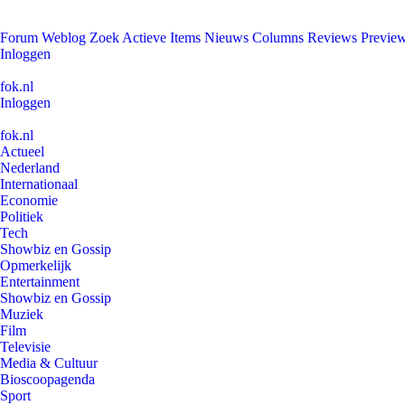
Forum
Weblog
Zoek
Actieve Items
Nieuws
Columns
Reviews
Previe
Inloggen
fok.nl
Inloggen
fok.nl
Actueel
Nederland
Internationaal
Economie
Politiek
Tech
Showbiz en Gossip
Opmerkelijk
Entertainment
Showbiz en Gossip
Muziek
Film
Televisie
Media & Cultuur
Bioscoopagenda
Sport