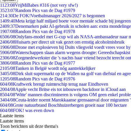
11
23:08
VrijMiBabes #316 (not very sfw!)
35
23:07
Random Pics van de Dag #1979
2
14:30
De FOK!Voetbalmanager 2026/2027 is begonnen
14
09:40
Meta krijgt half miljard boete voor mentale schade bij jongeren
24
09:37
Denemarken pakt AI-gebruik in scholen aan: extra mondeling
19
07/08
Random Pics van de Dag #1978
65
06/08
Onlyfans-model met G-cup wil als NASA-ambassadeur naar 
24
06/08
Huisarts per direct uit vak gezet om ernstig alcoholmisbruik
19
06/08
Drone met explosieven bij Duits vliegveld voedt vrees voor hy
59
06/08
Waterschappen slaan alarm wegens droogte: Gereedschapskist
23
06/08
Zorgmedewerkster die 's nachts haar vriend bezocht terecht on
38
06/08
Random Pics van de Dag #1977
21
05/08
Tanken in België wordt nóg aantrekkelijker
34
05/08
Dirk sluit supermarkt op de Wallen na golf van diefstal en agre
12
05/08
Random Pics van de Dag #1976
6
04/08
Kraftwerk brengt ruimteschip terug naar Eindhoven
20
04/08
Apple vecht Britse eis tot inbouwen backdoor in iCloud aan
85
04/08
'Witte' mannen discrimineren is volgens OM geen enkel probl
34
04/08
Ceuta-leider noemt Marokkaanse grensaanval door migranten 
6
04/08
Grote natuurbrand Boschhuizerbergen groeit naar 100 hectare
6
04/08
FOK! was even down
Laatste items
Laatste items
Toon berichten uit deze thema's