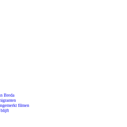
an Breda
migranten
ongemerkt filmen
lijft