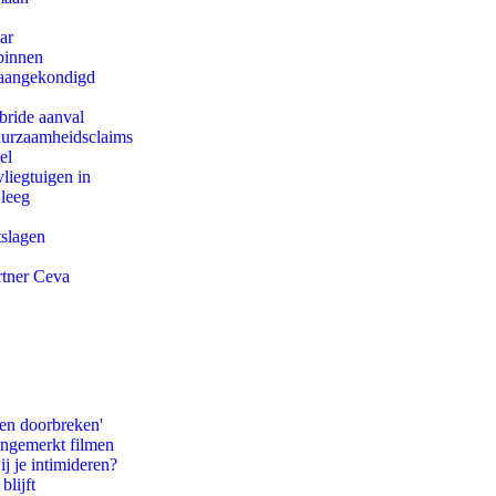
ar
binnen
g aangekondigd
bride aanval
duurzaamheidsclaims
el
iegtuigen in
 leeg
tslagen
rtner Ceva
pen doorbreken'
ongemerkt filmen
ij je intimideren?
blijft