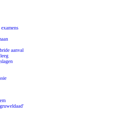
e examens
maan
bride aanval
 leeg
tslagen
ssie
eem
'gruweldaad'