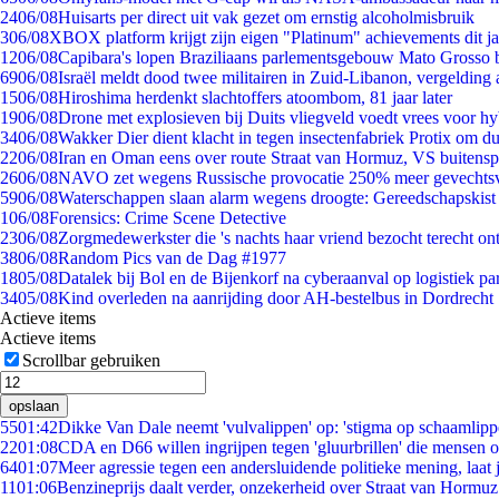
24
06/08
Huisarts per direct uit vak gezet om ernstig alcoholmisbruik
3
06/08
XBOX platform krijgt zijn eigen "Platinum" achievements dit ja
12
06/08
Capibara's lopen Braziliaans parlementsgebouw Mato Grosso 
69
06/08
Israël meldt dood twee militairen in Zuid-Libanon, vergeldin
15
06/08
Hiroshima herdenkt slachtoffers atoombom, 81 jaar later
19
06/08
Drone met explosieven bij Duits vliegveld voedt vrees voor hy
34
06/08
Wakker Dier dient klacht in tegen insectenfabriek Protix om 
22
06/08
Iran en Oman eens over route Straat van Hormuz, VS buitensp
26
06/08
NAVO zet wegens Russische provocatie 250% meer gevechtsvl
59
06/08
Waterschappen slaan alarm wegens droogte: Gereedschapskist
1
06/08
Forensics: Crime Scene Detective
23
06/08
Zorgmedewerkster die 's nachts haar vriend bezocht terecht on
38
06/08
Random Pics van de Dag #1977
18
05/08
Datalek bij Bol en de Bijenkorf na cyberaanval op logistiek pa
34
05/08
Kind overleden na aanrijding door AH-bestelbus in Dordrecht
Actieve items
Actieve items
Scrollbar gebruiken
opslaan
55
01:42
Dikke Van Dale neemt 'vulvalippen' op: 'stigma op schaamlip
22
01:08
CDA en D66 willen ingrijpen tegen 'gluurbrillen' die mensen 
64
01:07
Meer agressie tegen een andersluidende politieke mening, laat j
11
01:06
Benzineprijs daalt verder, onzekerheid over Straat van Hormuz 