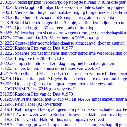
28
00:56
Voedselprijzen wereldwijd op hoogste niveau in ruim drie jaar
14
00:42
Meta krijgt half miljard boete voor mentale schade bij jongeren
19
00:12
Vier aanhoudingen na doodsbedreiging burgemeester Depla v
18
23:32
Italië hindert reizigers uit Spanje na migratiecrisis Ceuta
11
23:30
Smokkelbende opgerold in Spanje, verdienden miljoenen aan 
22
23:22
Quake krijgt na 30 jaar een gratis uitbreiding
59
22:53
Waterschappen slaan alarm wegens droogte: Gereedschapskist
47
22:43
Trump wil dat J.D. Vance hem in 2028 opvolgt
34
22:32
Ceuta-leider noemt Marokkaanse grensaanval door migranten 
38
22:29
Random Pics van de Dag #1977
38
22:28
Spaanse politie: minstens tien voor terrorisme veroordeelden 
15
22:25
Long live the 7th of October
30
22:20
Tropische hitte keert zondag terug met lokaal 32 graden
7
21:52
Trailers kijken: de bioscoopreleases van week 32
46
21:30
Spoedberaad EU na crisis Ceuta, moeten we onze buitengrenz
24
21:01
Denemarken pakt AI-gebruik in scholen aan: extra mondeling
36
20:20
Duitser (93) crasht met quad tegen boom, vier gewonden
11
20:01
VrijMiBabes #316 (not very sfw!)
35
19:58
Random Pics van de Dag #1979
65
19:50
Onlyfans-model met G-cup wil als NASA-ambassadeur naar 
25
19:43
Peter Faber (82) overleden
25
19:14
Kabinet geeft bedrijven geen compensatie voor schade door la
24
18:41
'Zwarte weduwes' in Rusland trouwen soldaten voor overlijden
15
18:32
Ontslagen bij Halo Studios na Campaign Evolved
30
18:32
Trump grijpt weer in op automatisch staatsburgerschap bij geb