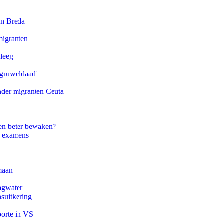
an Breda
migranten
 leeg
'gruweldaad'
onder migranten Ceuta
en beter bewaken?
e examens
maan
agwater
suitkering
oorte in VS