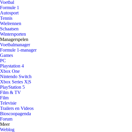
Voetbal
Formule 1
Autosport
Tennis
Wielrennen
Schaatsen
Wintersporten
Managerspelen
Voetbalmanager
Formule 1-manager
Games
PC
Playstation 4
Xbox One
Nintendo Switch
Xbox Series X|S
PlayStation 5
Film & TV
Film
Televisie
Trailers en Videos
Bioscoopagenda
Forum
Meer
Weblog