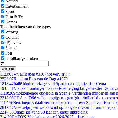
Actueel
Entertainment
Sport
Film & Tv
Games
Toon berichten van deze types
Weblog
Column
(P)review
Special
Poll
Scrollbar gebruiken
opslaan
11
23:08
VrijMiBabes #316 (not very sfw!)
35
23:07
Random Pics van de Dag #1979
18
18:47
Italië hindert reizigers uit Spanje na migratiecrisis Ceuta
19
18:31
Vier aanhoudingen na doodsbedreiging burgemeester Depla v
11
18:26
Smokkelbende opgerold in Spanje, verdienden miljoenen aan 
22
18:08
CDA en D66 willen ingrijpen tegen 'gluurbrillen' die mensen 
11
17:56
Benzineprijs daalt verder, onzekerheid over Straat van Hormuz b
28
17:47
Voedselprijzen wereldwijd op hoogste niveau in ruim drie jaar
22
14:33
Quake krijgt na 30 jaar een gratis uitbreiding
2
14:30
De FOK!Voetbalmanager 2026/2027 is begonnen