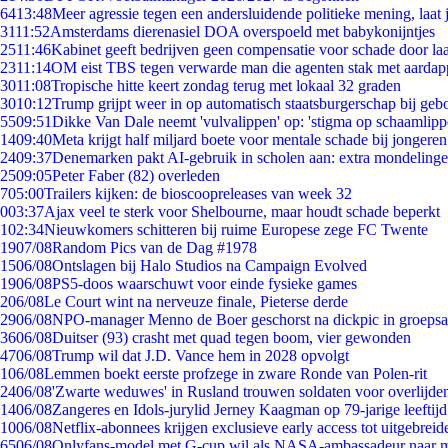
64
13:48
Meer agressie tegen een andersluidende politieke mening, laat j
31
11:52
Amsterdams dierenasiel DOA overspoeld met babykonijntjes
25
11:46
Kabinet geeft bedrijven geen compensatie voor schade door la
23
11:14
OM eist TBS tegen verwarde man die agenten stak met aardap
30
11:08
Tropische hitte keert zondag terug met lokaal 32 graden
30
10:12
Trump grijpt weer in op automatisch staatsburgerschap bij geb
55
09:51
Dikke Van Dale neemt 'vulvalippen' op: 'stigma op schaamlip
14
09:40
Meta krijgt half miljard boete voor mentale schade bij jongeren
24
09:37
Denemarken pakt AI-gebruik in scholen aan: extra mondeling
25
09:05
Peter Faber (82) overleden
7
05:00
Trailers kijken: de bioscoopreleases van week 32
0
03:37
Ajax veel te sterk voor Shelbourne, maar houdt schade beperkt
1
02:34
Nieuwkomers schitteren bij ruime Europese zege FC Twente
19
07/08
Random Pics van de Dag #1978
15
06/08
Ontslagen bij Halo Studios na Campaign Evolved
19
06/08
PS5-doos waarschuwt voor einde fysieke games
2
06/08
Le Court wint na nerveuze finale, Pieterse derde
29
06/08
NPO-manager Menno de Boer geschorst na dickpic in groeps
36
06/08
Duitser (93) crasht met quad tegen boom, vier gewonden
47
06/08
Trump wil dat J.D. Vance hem in 2028 opvolgt
1
06/08
Lemmen boekt eerste profzege in zware Ronde van Polen-rit
24
06/08
'Zwarte weduwes' in Rusland trouwen soldaten voor overlijden
14
06/08
Zangeres en Idols-jurylid Jerney Kaagman op 79-jarige leeftij
10
06/08
Netflix-abonnees krijgen exclusieve early access tot uitgebreid
65
06/08
Onlyfans-model met G-cup wil als NASA-ambassadeur naar 