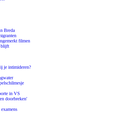
an Breda
migranten
ongemerkt filmen
lijft
ij je intimideren?
agwater
pelschilmesje
oorte in VS
pen doorbreken'
e examens