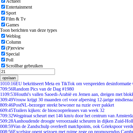
Actueel
Entertainment
Sport
Film & Tv
Games
Toon berichten van deze types
Weblog
Column
(P)review
Special
Poll
Scrollbar gebruiken
opslaan
10
10:16
EU bekritiseert Meta en TikTok om verspreiden desinformatie
7
09:56
Random Pics van de Dag #1980
11
09:53
Houthi's vallen Saoedi-Arabië en Jemen aan, dreigen met blok
3
09:49
Vrouw krijgt 30 maanden cel voor afpersing 12-jarige misdienaa
8
09:46
PostNL-bezorger steekt bewoner na ruzie over pakket
6
09:45
Trailers kijken: de bioscoopreleases van week 32
7
09:32
Wegpiraat scheurt met 146 km/u door het centrum van Amster
5
09:28
Aanhoudende droogte veroorzaakt scheuren in dijken Zuid-Hol
0
08:59
Van de Zandschulp overleeft matchpoints, ook Griekspoor verde
0
08:56
Excelsior opent seizoen met ruime zege op promovendus Camb