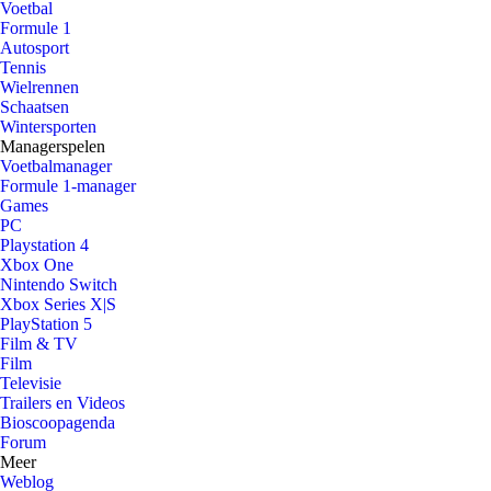
Voetbal
Formule 1
Autosport
Tennis
Wielrennen
Schaatsen
Wintersporten
Managerspelen
Voetbalmanager
Formule 1-manager
Games
PC
Playstation 4
Xbox One
Nintendo Switch
Xbox Series X|S
PlayStation 5
Film & TV
Film
Televisie
Trailers en Videos
Bioscoopagenda
Forum
Meer
Weblog