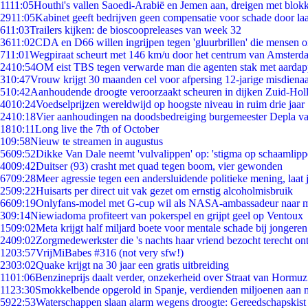
11
11:05
Houthi's vallen Saoedi-Arabië en Jemen aan, dreigen met blokk
29
11:05
Kabinet geeft bedrijven geen compensatie voor schade door la
6
11:03
Trailers kijken: de bioscoopreleases van week 32
36
11:02
CDA en D66 willen ingrijpen tegen 'gluurbrillen' die mensen 
7
11:01
Wegpiraat scheurt met 146 km/u door het centrum van Amsterd
24
10:54
OM eist TBS tegen verwarde man die agenten stak met aardap
3
10:47
Vrouw krijgt 30 maanden cel voor afpersing 12-jarige misdienaa
5
10:42
Aanhoudende droogte veroorzaakt scheuren in dijken Zuid-Hol
40
10:24
Voedselprijzen wereldwijd op hoogste niveau in ruim drie jaar
24
10:18
Vier aanhoudingen na doodsbedreiging burgemeester Depla v
18
10:11
Long live the 7th of October
1
09:58
Nieuw te streamen in augustus
56
09:52
Dikke Van Dale neemt 'vulvalippen' op: 'stigma op schaamlip
40
09:42
Duitser (93) crasht met quad tegen boom, vier gewonden
67
09:28
Meer agressie tegen een andersluidende politieke mening, laat j
25
09:22
Huisarts per direct uit vak gezet om ernstig alcoholmisbruik
66
09:19
Onlyfans-model met G-cup wil als NASA-ambassadeur naar 
3
09:14
Niewiadoma profiteert van pokerspel en grijpt geel op Ventoux
15
09:02
Meta krijgt half miljard boete voor mentale schade bij jongeren
24
09:02
Zorgmedewerkster die 's nachts haar vriend bezocht terecht on
12
03:57
VrijMiBabes #316 (not very sfw!)
23
03:02
Quake krijgt na 30 jaar een gratis uitbreiding
11
01:06
Benzineprijs daalt verder, onzekerheid over Straat van Hormuz 
11
23:30
Smokkelbende opgerold in Spanje, verdienden miljoenen aan 
59
22:53
Waterschappen slaan alarm wegens droogte: Gereedschapskist