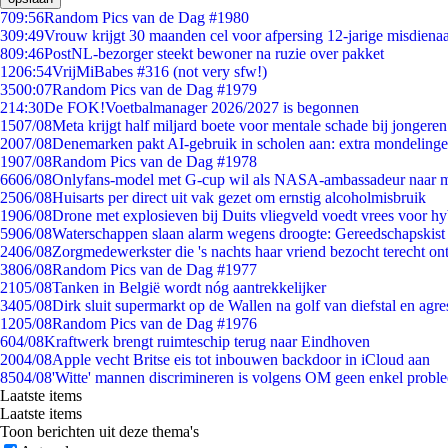
7
09:56
Random Pics van de Dag #1980
3
09:49
Vrouw krijgt 30 maanden cel voor afpersing 12-jarige misdienaa
8
09:46
PostNL-bezorger steekt bewoner na ruzie over pakket
12
06:54
VrijMiBabes #316 (not very sfw!)
35
00:07
Random Pics van de Dag #1979
2
14:30
De FOK!Voetbalmanager 2026/2027 is begonnen
15
07/08
Meta krijgt half miljard boete voor mentale schade bij jongeren
20
07/08
Denemarken pakt AI-gebruik in scholen aan: extra mondeling
19
07/08
Random Pics van de Dag #1978
66
06/08
Onlyfans-model met G-cup wil als NASA-ambassadeur naar 
25
06/08
Huisarts per direct uit vak gezet om ernstig alcoholmisbruik
19
06/08
Drone met explosieven bij Duits vliegveld voedt vrees voor hy
59
06/08
Waterschappen slaan alarm wegens droogte: Gereedschapskist
24
06/08
Zorgmedewerkster die 's nachts haar vriend bezocht terecht on
38
06/08
Random Pics van de Dag #1977
21
05/08
Tanken in België wordt nóg aantrekkelijker
34
05/08
Dirk sluit supermarkt op de Wallen na golf van diefstal en agre
12
05/08
Random Pics van de Dag #1976
6
04/08
Kraftwerk brengt ruimteschip terug naar Eindhoven
20
04/08
Apple vecht Britse eis tot inbouwen backdoor in iCloud aan
85
04/08
'Witte' mannen discrimineren is volgens OM geen enkel probl
Laatste items
Laatste items
Toon berichten uit deze thema's