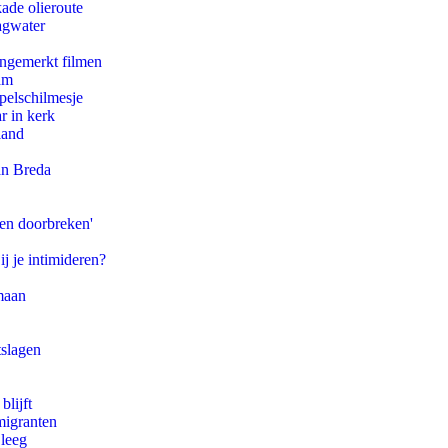
ade olieroute
agwater
ongemerkt filmen
am
pelschilmesje
r in kerk
land
an Breda
pen doorbreken'
ij je intimideren?
maan
tslagen
blijft
migranten
 leeg