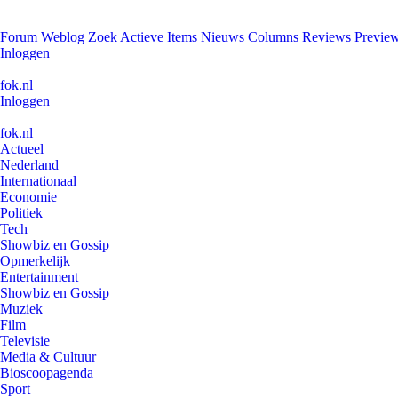
Forum
Weblog
Zoek
Actieve Items
Nieuws
Columns
Reviews
Previe
Inloggen
fok.nl
Inloggen
fok.nl
Actueel
Nederland
Internationaal
Economie
Politiek
Tech
Showbiz en Gossip
Opmerkelijk
Entertainment
Showbiz en Gossip
Muziek
Film
Televisie
Media & Cultuur
Bioscoopagenda
Sport