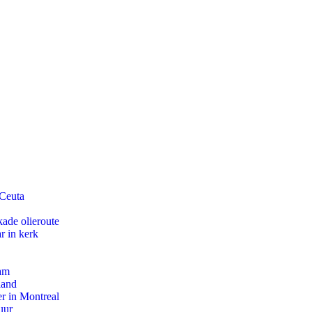
 Ceuta
kade olieroute
r in kerk
dam
land
r in Montreal
uur