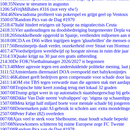
1
08:35
Nieuw te streamen in augustus
12
06:54
VrijMiBabes #316 (not very sfw!)
3
04:46
Niewiadoma profiteert van pokerspel en grijpt geel op Ventoux
35
00:07
Random Pics van de Dag #1979
25
18:47
Italië hindert reizigers uit Spanje na migratiecrisis Ceuta
24
18:31
Vier aanhoudingen na doodsbedreiging burgemeester Depla v
11
18:26
Smokkelbende opgerold in Spanje, verdienden miljoenen aan 
36
18:08
CDA en D66 willen ingrijpen tegen 'gluurbrillen' die mensen 
11
17:56
Benzineprijs daalt verder, onzekerheid over Straat van Hormuz b
40
17:47
Voedselprijzen wereldwijd op hoogste niveau in ruim drie jaar
23
14:33
Quake krijgt na 30 jaar een gratis uitbreiding
2
14:30
De FOK!Voetbalmanager 2026/2027 is begonnen
67
13:48
Meer agressie tegen een andersluidende politieke mening, laat j
31
11:52
Amsterdams dierenasiel DOA overspoeld met babykonijntjes
29
11:46
Kabinet geeft bedrijven geen compensatie voor schade door la
24
11:14
OM eist TBS tegen verwarde man die agenten stak met aardap
30
07/08
Tropische hitte keert zondag terug met lokaal 32 graden
30
07/08
Trump grijpt weer in op automatisch staatsburgerschap bij geb
56
07/08
Dikke Van Dale neemt 'vulvalippen' op: 'stigma op schaamlip
15
07/08
Meta krijgt half miljard boete voor mentale schade bij jongeren
20
07/08
Denemarken pakt AI-gebruik in scholen aan: extra mondeling
25
07/08
Peter Faber (82) overleden
0
07/08
Ajax veel te sterk voor Shelbourne, maar houdt schade beperkt
1
07/08
Nieuwkomers schitteren bij ruime Europese zege FC Twente
19
07/08
Random Pics van de Dag #1978