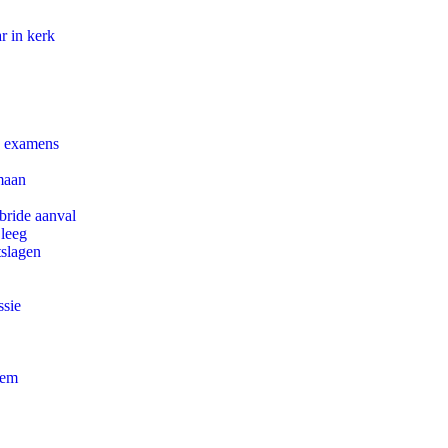
r in kerk
e examens
maan
bride aanval
 leeg
tslagen
ssie
eem