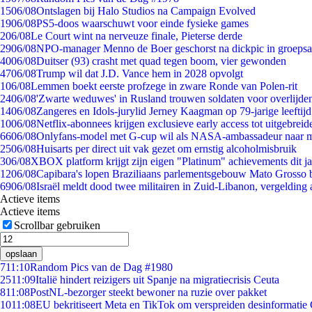
15
06/08
Ontslagen bij Halo Studios na Campaign Evolved
19
06/08
PS5-doos waarschuwt voor einde fysieke games
2
06/08
Le Court wint na nerveuze finale, Pieterse derde
29
06/08
NPO-manager Menno de Boer geschorst na dickpic in groeps
40
06/08
Duitser (93) crasht met quad tegen boom, vier gewonden
47
06/08
Trump wil dat J.D. Vance hem in 2028 opvolgt
1
06/08
Lemmen boekt eerste profzege in zware Ronde van Polen-rit
24
06/08
'Zwarte weduwes' in Rusland trouwen soldaten voor overlijden
14
06/08
Zangeres en Idols-jurylid Jerney Kaagman op 79-jarige leeftij
10
06/08
Netflix-abonnees krijgen exclusieve early access tot uitgebreid
66
06/08
Onlyfans-model met G-cup wil als NASA-ambassadeur naar 
25
06/08
Huisarts per direct uit vak gezet om ernstig alcoholmisbruik
3
06/08
XBOX platform krijgt zijn eigen "Platinum" achievements dit ja
12
06/08
Capibara's lopen Braziliaans parlementsgebouw Mato Grosso 
69
06/08
Israël meldt dood twee militairen in Zuid-Libanon, vergeldin
Actieve items
Actieve items
Scrollbar gebruiken
opslaan
7
11:10
Random Pics van de Dag #1980
25
11:09
Italië hindert reizigers uit Spanje na migratiecrisis Ceuta
8
11:08
PostNL-bezorger steekt bewoner na ruzie over pakket
10
11:08
EU bekritiseert Meta en TikTok om verspreiden desinformatie