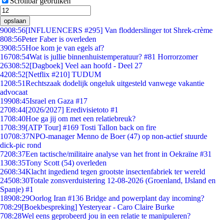
Scrollbar gebruiken
opslaan
90
08:56
[INFLUENCERS #295] Van flodderslinger tot Shrek-crème
8
08:56
Peter Faber is overleden
39
08:55
Hoe kom je van egels af?
167
08:54
Wat is jullie binnenhuistemperatuur? #81 Horrorzomer
263
08:52
[Dagboek] Veel aan hoofd - Deel 27
42
08:52
[Netflix #210] TUDUM
12
08:51
Rechtszaak dodelijk ongeluk uitgesteld vanwege vakantie
advocaat
199
08:45
Israel en Gaza #17
27
08:44
[2026/2027] Eredivisietoto #1
17
08:40
Hoe ga jij om met een relatiebreuk?
17
08:39
[ATP Tour] #169 Tosti Tallon back on fire
107
08:37
NPO-manager Menno de Boer (47) op non-actief stuurde
dick-pic rond
72
08:37
Een tactische/militaire analyse van het front in Oekraïne #31
13
08:35
Tony Scott (54) overleden
26
08:34
Klacht ingediend tegen grootste insectenfabriek ter wereld
245
08:30
Totale zonsverduistering 12-08-2026 (Groenland, IJsland en
Spanje) #1
189
08:29
Oorlog Iran #136 Bridge and powerplant day incoming?
7
08:29
[Boekbespreking] Yesteryear - Caro Claire Burke
7
08:28
Wel eens geprobeerd jou in een relatie te manipuleren?