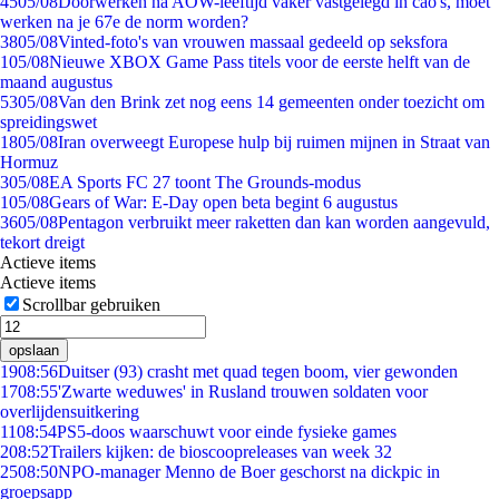
45
05/08
Doorwerken na AOW-leeftijd vaker vastgelegd in cao's, moet
werken na je 67e de norm worden?
38
05/08
Vinted-foto's van vrouwen massaal gedeeld op seksfora
1
05/08
Nieuwe XBOX Game Pass titels voor de eerste helft van de
maand augustus
53
05/08
Van den Brink zet nog eens 14 gemeenten onder toezicht om
spreidingswet
18
05/08
Iran overweegt Europese hulp bij ruimen mijnen in Straat van
Hormuz
3
05/08
EA Sports FC 27 toont The Grounds-modus
1
05/08
Gears of War: E-Day open beta begint 6 augustus
36
05/08
Pentagon verbruikt meer raketten dan kan worden aangevuld,
tekort dreigt
Actieve items
Actieve items
Scrollbar gebruiken
opslaan
19
08:56
Duitser (93) crasht met quad tegen boom, vier gewonden
17
08:55
'Zwarte weduwes' in Rusland trouwen soldaten voor
overlijdensuitkering
11
08:54
PS5-doos waarschuwt voor einde fysieke games
2
08:52
Trailers kijken: de bioscoopreleases van week 32
25
08:50
NPO-manager Menno de Boer geschorst na dickpic in
groepsapp