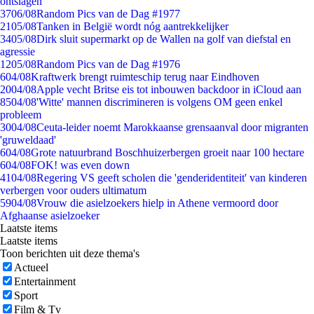
ontslagen
37
06/08
Random Pics van de Dag #1977
21
05/08
Tanken in België wordt nóg aantrekkelijker
34
05/08
Dirk sluit supermarkt op de Wallen na golf van diefstal en
agressie
12
05/08
Random Pics van de Dag #1976
6
04/08
Kraftwerk brengt ruimteschip terug naar Eindhoven
20
04/08
Apple vecht Britse eis tot inbouwen backdoor in iCloud aan
85
04/08
'Witte' mannen discrimineren is volgens OM geen enkel
probleem
30
04/08
Ceuta-leider noemt Marokkaanse grensaanval door migranten
'gruweldaad'
6
04/08
Grote natuurbrand Boschhuizerbergen groeit naar 100 hectare
6
04/08
FOK! was even down
41
04/08
Regering VS geeft scholen die 'genderidentiteit' van kinderen
verbergen voor ouders ultimatum
59
04/08
Vrouw die asielzoekers hielp in Athene vermoord door
Afghaanse asielzoeker
Laatste items
Laatste items
Toon berichten uit deze thema's
Actueel
Entertainment
Sport
Film & Tv