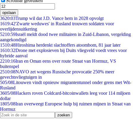
Scrollbar gebruiken
opslaan
36
20:03
Trump wil dat J.D. Vance hem in 2028 opvolgt
16
19:42
'Zwarte weduwes' in Rusland trouwen soldaten voor
overlijdensuitkering
52
10:59
Israël meldt dood twee militairen in Zuid-Libanon, vergelding
aangekondigd
15
10:48
Hiroshima herdenkt slachtoffers atoombom, 81 jaar later
16
10:32
Drone met explosieven bij Duits vliegveld voedt vrees voor
hybride aanval
22
10:16
Iran en Oman eens over route Straat van Hormuz, VS
buitenspel
25
10:08
NAVO zet wegens Russische provocatie 250% meer
gevechtsvliegtuigen in
5
05/08
Litouwen vindt opnieuw migrantentunnel onder grens met Wit-
Rusland
36
05/08
Hackers roven Coldcard-bitcoinwallets leeg voor 114 miljoen
dollar
18
05/08
Iran overweegt Europese hulp bij ruimen mijnen in Straat van
Hormuz