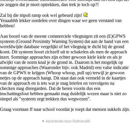
ze zeggen dat je moet optrekken, dan trek je toch op?!
Zal bij die tripoli ramp ook wel gebeurd zijn!
Yeaaahhh lekker oordelen over dingen waar we geen verstand van
hebben!
Aan boord van de meeste commerciele vliegtuigen zit een (E)GPWS
systeem (Ground Proximity Warning System) dat aan de hand van een
wereldwijde database vergelijkt of het vliegtuig te dicht bij de grond
komt. Dit systeem hoort zichzelf uit te schakelen als men de approach
inzet. Sommige approaches zijn echter gewoon kiele kiele en als je
afwijkt van de norm knal je de grond in. Daarom is het mogelijk op
sommige approaches (Waaronder bijv. ook Madrid) een valse indicatie
van de GPWS te krijgen (Whoop whoop, pull up) terwijl je gewoon
netjes op de approach hangt. Dit staat dan ook vermeld in de kaartjes
van de approach en is iets wat je mag briefen en vervolgens na
checken mag disregarden. Dat de heren voorin dus een
inschattingsfout hebben gemaakt mag duidelijk wezen maar is niet zo
simpel als "systeem zegt trekken dus wegwezen".
Graag voortaan ff naar school voordat je roept dat mensen sukkels zijn.
▼ Advertentie door Refinery89