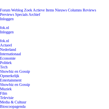
Forum
Weblog
Zoek
Actieve Items
Nieuws
Columns
Reviews
Previews
Specials
Archief
Inloggen
fok.nl
Inloggen
fok.nl
Actueel
Nederland
Internationaal
Economie
Politiek
Tech
Showbiz en Gossip
Opmerkelijk
Entertainment
Showbiz en Gossip
Muziek
Film
Televisie
Media & Cultuur
Bioscoopagenda