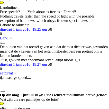
Landmijnen
Free speech?....... Yeah about as free as a Ferrari!!
Nothing travels faster than the speed of light with the possible
exception of bad news, which obeys its own special laws.
Laboro te salutante
dinsdag 1 juni 2010, 19:25 uur
#8
0
Barki
quote:
De piloten van dat toestel gaven aan dat de mist dichter was geworden,
maar dat de vliegers van het regeringstoestel best een poging om te
landen konden doen.
Juist, gokken met andermans leven, altijd mooi! <_<
dinsdag 1 juni 2010, 19:27 uur
#9
0
eetpiraat
tja haastige spoed,...
quote:
Op dinsdag 1 juni 2010 @ 19:23 schreef mouthman het volgende:
Wat zijn die rare pannetjes op de foto?
vliegtuig in de soep ....