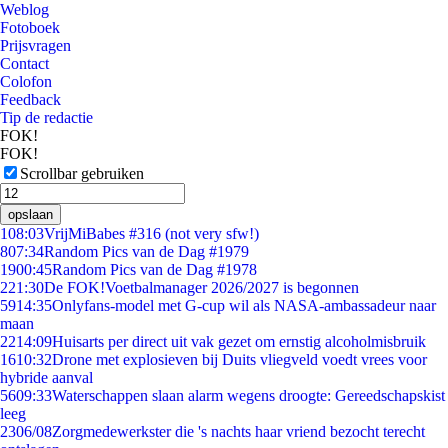
Weblog
Fotoboek
Prijsvragen
Contact
Colofon
Feedback
Tip de redactie
FOK!
FOK!
Scrollbar gebruiken
opslaan
1
08:03
VrijMiBabes #316 (not very sfw!)
8
07:34
Random Pics van de Dag #1979
19
00:45
Random Pics van de Dag #1978
2
21:30
De FOK!Voetbalmanager 2026/2027 is begonnen
59
14:35
Onlyfans-model met G-cup wil als NASA-ambassadeur naar
maan
22
14:09
Huisarts per direct uit vak gezet om ernstig alcoholmisbruik
16
10:32
Drone met explosieven bij Duits vliegveld voedt vrees voor
hybride aanval
56
09:33
Waterschappen slaan alarm wegens droogte: Gereedschapskist
leeg
23
06/08
Zorgmedewerkster die 's nachts haar vriend bezocht terecht