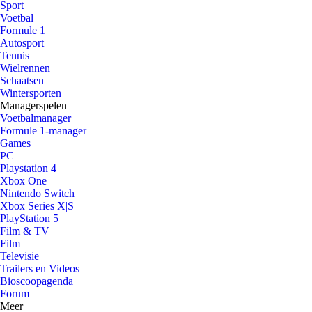
Sport
Voetbal
Formule 1
Autosport
Tennis
Wielrennen
Schaatsen
Wintersporten
Managerspelen
Voetbalmanager
Formule 1-manager
Games
PC
Playstation 4
Xbox One
Nintendo Switch
Xbox Series X|S
PlayStation 5
Film & TV
Film
Televisie
Trailers en Videos
Bioscoopagenda
Forum
Meer