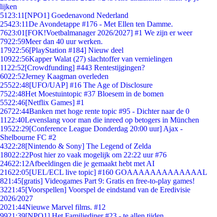
lijken
51
23:11
[NPO1] Goedenavond Nederland
254
23:11
De Avondetappe #176 - Met Ellen ten Damme.
76
23:01
[FOK!Voetbalmanager 2026/2027] #1 We zijn er weer
79
22:59
Meer dan 40 uur werken.
179
22:56
[PlayStation #184] Nieuw deel
109
22:56
Kapper Walat (27) slachtoffer van vernielingen
11
22:52
[Crowdfunding] #443 Rentestijgingen?
60
22:52
Jerney Kaagman overleden
255
22:48
[UFO/UAP] #16 The Age of Disclosure
75
22:48
Het Moestuintopic #37 Bloesem in de bomen
55
22:46
[Netflix Games] #1
267
22:44
Banken met hoge rente topic #95 - Dichter naar de 0
11
22:40
Levenslang voor man die inreed op betogers in München
195
22:29
[Conference League Donderdag 20:00 uur] Ajax -
Shelbourne FC #2
43
22:28
[Nintendo & Sony] The Legend of Zelda
180
22:22
Post hier zo vaak mogelijk om 22:22 uur #76
246
22:12
Afbeeldingen die je gemaakt hebt met AI
216
22:05
[UEL/ECL live topic] #160 GOAAAAAAAAAAAAAL
8
21:45
[gratis] Videogames Part 9: Gratis en free-to-play games!
32
21:45
[Voorspellen] Voorspel de eindstand van de Eredivisie
2026/2027
20
21:44
Nieuwe Marvel films. #12
99
21:39
[NPO1] Het Familiediner #23 - te allen tijden