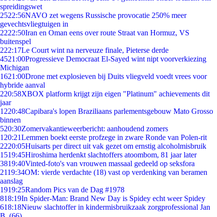
spreidingswet
25
22:56
NAVO zet wegens Russische provocatie 250% meer
gevechtsvliegtuigen in
22
22:50
Iran en Oman eens over route Straat van Hormuz, VS
buitenspel
2
22:17
Le Court wint na nerveuze finale, Pieterse derde
45
21:00
Progressieve Democraat El-Sayed wint nipt voorverkiezing
Michigan
16
21:00
Drone met explosieven bij Duits vliegveld voedt vrees voor
hybride aanval
2
20:58
XBOX platform krijgt zijn eigen "Platinum" achievements dit
jaar
12
20:48
Capibara's lopen Braziliaans parlementsgebouw Mato Grosso
binnen
5
20:30
Zomervakantieweerbericht: aanhoudend zomers
1
20:21
Lemmen boekt eerste profzege in zware Ronde van Polen-rit
22
20:05
Huisarts per direct uit vak gezet om ernstig alcoholmisbruik
15
19:45
Hiroshima herdenkt slachtoffers atoombom, 81 jaar later
38
19:40
Vinted-foto's van vrouwen massaal gedeeld op seksfora
21
19:34
OM: vierde verdachte (18) vast op verdenking van beramen
aanslag
19
19:25
Random Pics van de Dag #1978
8
18:19
In Spider-Man: Brand New Day is Spidey echt weer Spidey
6
18:18
Nieuw slachtoffer in kindermisbruikzaak zorgprofessional Jan
B. (66)