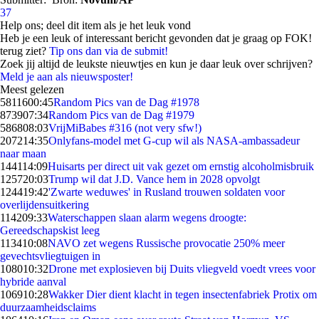
37
Help ons; deel dit item als je het leuk vond
Heb je een leuk of interessant bericht gevonden dat je graag op FOK!
terug ziet?
Tip ons dan via de submit!
Zoek jij altijd de leukste nieuwtjes en kun je daar leuk over schrijven?
Meld je aan als nieuwsposter!
Meest gelezen
58116
00:45
Random Pics van de Dag #1978
8739
07:34
Random Pics van de Dag #1979
5868
08:03
VrijMiBabes #316 (not very sfw!)
2072
14:35
Onlyfans-model met G-cup wil als NASA-ambassadeur
naar maan
1441
14:09
Huisarts per direct uit vak gezet om ernstig alcoholmisbruik
1257
20:03
Trump wil dat J.D. Vance hem in 2028 opvolgt
1244
19:42
'Zwarte weduwes' in Rusland trouwen soldaten voor
overlijdensuitkering
1142
09:33
Waterschappen slaan alarm wegens droogte:
Gereedschapskist leeg
1134
10:08
NAVO zet wegens Russische provocatie 250% meer
gevechtsvliegtuigen in
1080
10:32
Drone met explosieven bij Duits vliegveld voedt vrees voor
hybride aanval
1069
10:28
Wakker Dier dient klacht in tegen insectenfabriek Protix om
duurzaamheidsclaims