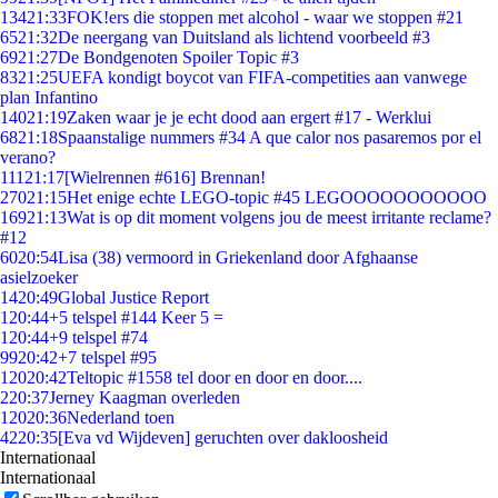
134
21:33
FOK!ers die stoppen met alcohol - waar we stoppen #21
65
21:32
De neergang van Duitsland als lichtend voorbeeld #3
69
21:27
De Bondgenoten Spoiler Topic #3
83
21:25
UEFA kondigt boycot van FIFA-competities aan vanwege
plan Infantino
140
21:19
Zaken waar je je echt dood aan ergert #17 - Werklui
68
21:18
Spaanstalige nummers #34 A que calor nos pasaremos por el
verano?
111
21:17
[Wielrennen #616] Brennan!
270
21:15
Het enige echte LEGO-topic #45 LEGOOOOOOOOOOO
169
21:13
Wat is op dit moment volgens jou de meest irritante reclame?
#12
60
20:54
Lisa (38) vermoord in Griekenland door Afghaanse
asielzoeker
14
20:49
Global Justice Report
1
20:44
+5 telspel #144 Keer 5 =
1
20:44
+9 telspel #74
99
20:42
+7 telspel #95
120
20:42
Teltopic #1558 tel door en door en door....
2
20:37
Jerney Kaagman overleden
120
20:36
Nederland toen
42
20:35
[Eva vd Wijdeven] geruchten over dakloosheid
Internationaal
Internationaal