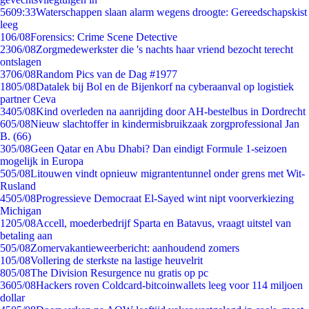
56
09:33
Waterschappen slaan alarm wegens droogte: Gereedschapskist
leeg
1
06/08
Forensics: Crime Scene Detective
23
06/08
Zorgmedewerkster die 's nachts haar vriend bezocht terecht
ontslagen
37
06/08
Random Pics van de Dag #1977
18
05/08
Datalek bij Bol en de Bijenkorf na cyberaanval op logistiek
partner Ceva
34
05/08
Kind overleden na aanrijding door AH-bestelbus in Dordrecht
6
05/08
Nieuw slachtoffer in kindermisbruikzaak zorgprofessional Jan
B. (66)
3
05/08
Geen Qatar en Abu Dhabi? Dan eindigt Formule 1-seizoen
mogelijk in Europa
5
05/08
Litouwen vindt opnieuw migrantentunnel onder grens met Wit-
Rusland
45
05/08
Progressieve Democraat El-Sayed wint nipt voorverkiezing
Michigan
12
05/08
Accell, moederbedrijf Sparta en Batavus, vraagt uitstel van
betaling aan
5
05/08
Zomervakantieweerbericht: aanhoudend zomers
1
05/08
Vollering de sterkste na lastige heuvelrit
8
05/08
The Division Resurgence nu gratis op pc
36
05/08
Hackers roven Coldcard-bitcoinwallets leeg voor 114 miljoen
dollar