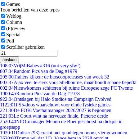
Games
Toon berichten van deze types
Weblog
Column
(P)review
Special
Poll
Scrollbar gebruiken
opslaan
1
08:03
VrijMiBabes #316 (not very sfw!)
8
07:34
Random Pics van de Dag #1979
2
05:00
Trailers kijken: de bioscoopreleases van week 32
0
03:37
Ajax veel te sterk voor Shelbourne, maar houdt schade beperkt
0
02:34
Nieuwkomers schitteren bij ruime Europese zege FC Twente
19
00:45
Random Pics van de Dag #1978
9
22:04
Ontslagen bij Halo Studios na Campaign Evolved
11
22:01
PS5-doos waarschuwt voor einde fysieke games
2
21:30
De FOK!Voetbalmanager 2026/2027 is begonnen
2
21:03
Le Court wint na nerveuze finale, Pieterse derde
25
20:40
NPO-manager Menno de Boer geschorst na dickpic in
groepsapp
19
20:11
Duitser (93) crasht met quad tegen boom, vier gewonden
36
20:03
Trump wil dat J.D. Vance hem in 2028 opvolgt