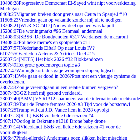
104
08:28
Progressieve Democraat El-Sayed wint nipt voorverkiezing
Michigan
84
08:25
Migranten breken door grens naar Ceuta in Spanje,l #10
115
08:23
Vrienden gaan op vakantie zonder mij uit te nodigen
132
08:21
[WLR SC #417] Nieuw deel openen was kaputt
152
08:07
De woningmarkt #96 Eenmaal, andermaal
214
08:03
[SBS6] De Bondgenoten #317 We dansen de macaroni
194
08:02
Politieke meme's en spotprenten #11
125
07:57
[Nederlands Elftal] Op naar Louis IV?
61
07:55
Overleden Acteurs & Actrices Deel #15
265
07:54
[NET5] Het blok 2026 #32 Blokkendozen
98
07:49
Het grote goedemorgen topic #3
42
07:47
Woningtekort: dus ga je woningen slopen, logisch
238
07:43
Wie gaan er dood in 2026?Post met een vleugje cynisme de
overledenen.
33
07:43
Zou je vreemdgaan in een relatie kunnen vergeven?
38
07:42
GGZ heeft mij gezond verklaard.
230
07:40
[AMV] VS #1312 spammers van de internationale rechtsorde
240
07:39
Tour de France femmes 2026 #3 Tijd voor de borstcrawl
15
07:25
Trump wil dat J.D. Vance hem in 2028 opvolgt
150
07:18
[RTL] B&B vol liefde 6de seizoen #4
54
07:17
Oorlog in Oekraïne #1318 Drone baby drone
229
07:14
[Videoland] B&B vol liefde 6de seizoen #1 voor de
vooruitkijkers
18
06:47
Pinda-allergie? Andermans poep slikken helpt misschien