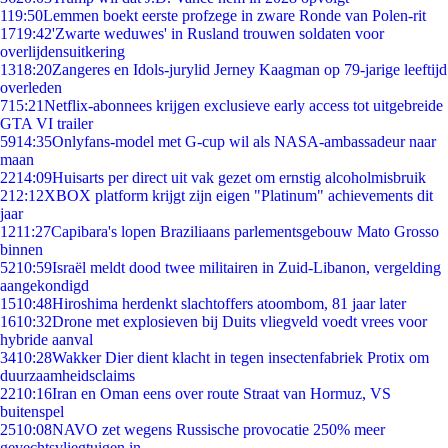
1
19:50
Lemmen boekt eerste profzege in zware Ronde van Polen-rit
17
19:42
'Zwarte weduwes' in Rusland trouwen soldaten voor
overlijdensuitkering
13
18:20
Zangeres en Idols-jurylid Jerney Kaagman op 79-jarige leeftijd
overleden
7
15:21
Netflix-abonnees krijgen exclusieve early access tot uitgebreide
GTA VI trailer
59
14:35
Onlyfans-model met G-cup wil als NASA-ambassadeur naar
maan
22
14:09
Huisarts per direct uit vak gezet om ernstig alcoholmisbruik
2
12:12
XBOX platform krijgt zijn eigen "Platinum" achievements dit
jaar
12
11:27
Capibara's lopen Braziliaans parlementsgebouw Mato Grosso
binnen
52
10:59
Israël meldt dood twee militairen in Zuid-Libanon, vergelding
aangekondigd
15
10:48
Hiroshima herdenkt slachtoffers atoombom, 81 jaar later
16
10:32
Drone met explosieven bij Duits vliegveld voedt vrees voor
hybride aanval
34
10:28
Wakker Dier dient klacht in tegen insectenfabriek Protix om
duurzaamheidsclaims
22
10:16
Iran en Oman eens over route Straat van Hormuz, VS
buitenspel
25
10:08
NAVO zet wegens Russische provocatie 250% meer
gevechtsvliegtuigen in