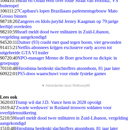
1064
10:16
Iran en Oman eens over route Straat van Hormuz, VS
buitenspel
1061
11:27
Capibara's lopen Braziliaans parlementsgebouw Mato
Grosso binnen
987
18:20
Zangeres en Idols-jurylid Jerney Kaagman op 79-jarige
leeftijd overleden
982
10:59
Israël meldt dood twee militairen in Zuid-Libanon,
vergelding aangekondigd
945
20:11
Duitser (93) crasht met quad tegen boom, vier gewonden
914
15:21
Netflix-abonnees krijgen exclusieve early access tot
uitgebreide GTA VI trailer
907
20:40
NPO-manager Menno de Boer geschorst na dickpic in
groepsapp
701
10:48
Hiroshima herdenkt slachtoffers atoombom, 81 jaar later
609
22:01
PS5-doos waarschuwt voor einde fysieke games
▼ Advertentie door Refinery89
Lees ook
36
20:03
Trump wil dat J.D. Vance hem in 2028 opvolgt
16
19:42
'Zwarte weduwes' in Rusland trouwen soldaten voor
overlijdensuitkering
52
10:59
Israël meldt dood twee militairen in Zuid-Libanon, vergelding
aangekondigd
15
10:48
Hiroshima herdenkt slachtoffers atoombom, 81 jaar later