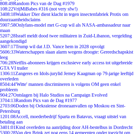
8
08:49
Random Pics van de Dag #1979
1
08:22
VrijMiBabes #316 (not very sfw!)
34
08:18
Wakker Dier dient klacht in tegen insectenfabriek Protix om
duurzaamheidsclaims
59
07:58
Onlyfans-model met G-cup wil als NASA-ambassadeur naar
maan
52
07:28
Israël meldt dood twee militairen in Zuid-Libanon, vergelding
aangekondigd
36
07:17
Trump wil dat J.D. Vance hem in 2028 opvolgt
56
06:33
Waterschappen slaan alarm wegens droogte: Gereedschapskist
leeg
7
06:28
Netflix-abonnees krijgen exclusieve early access tot uitgebreide
GTA VI trailer
13
06:11
Zangeres en Idols-jurylid Jerney Kaagman op 79-jarige leeftijd
overleden
85
04:44
'Witte' mannen discrimineren is volgens OM geen enkel
probleem
9
04:27
Ontslagen bij Halo Studios na Campaign Evolved
37
04:13
Random Pics van de Dag #1977
27
03:06
Doden bij Oekraïense droneaanvallen op Moskou en Sint-
Petersburg
12
01:08
Accell, moederbedrijf Sparta en Batavus, vraagt uitstel van
betaling aan
34
01:01
Kind overleden na aanrijding door AH-bestelbus in Dordrecht
53
00:28
Van den Brink zet nog eens 14 gemeenten onder toezicht om