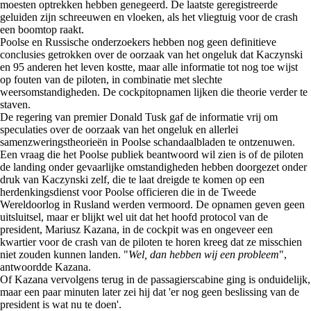
moesten optrekken hebben genegeerd. De laatste geregistreerde
geluiden zijn schreeuwen en vloeken, als het vliegtuig voor de crash
een boomtop raakt.
Poolse en Russische onderzoekers hebben nog geen definitieve
conclusies getrokken over de oorzaak van het ongeluk dat Kaczynski
en 95 anderen het leven kostte, maar alle informatie tot nog toe wijst
op fouten van de piloten, in combinatie met slechte
weersomstandigheden. De cockpitopnamen lijken die theorie verder te
staven.
De regering van premier Donald Tusk gaf de informatie vrij om
speculaties over de oorzaak van het ongeluk en allerlei
samenzweringstheorieën in Poolse schandaalbladen te ontzenuwen.
Een vraag die het Poolse publiek beantwoord wil zien is of de piloten
de landing onder gevaarlijke omstandigheden hebben doorgezet onder
druk van Kaczynski zelf, die te laat dreigde te komen op een
herdenkingsdienst voor Poolse officieren die in de Tweede
Wereldoorlog in Rusland werden vermoord. De opnamen geven geen
uitsluitsel, maar er blijkt wel uit dat het hoofd protocol van de
president, Mariusz Kazana, in de cockpit was en ongeveer een
kwartier voor de crash van de piloten te horen kreeg dat ze misschien
niet zouden kunnen landen. "
Wel, dan hebben wij een probleem
",
antwoordde Kazana.
Of Kazana vervolgens terug in de passagierscabine ging is onduidelijk,
maar een paar minuten later zei hij dat 'er nog geen beslissing van de
president is wat nu te doen'.