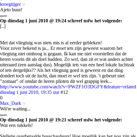
kroegtijger
Ajeto buur!
quote:
Op dinsdag 1 juni 2010 @ 19:24 schreef nsfw het volgende:
[..]
Met dat vliegtuig was niets mis is al eerder gebleken!
Voor zover bekend is ja... Er
moet
iets zijn geweest waarom het
vliegtuig niet omhoog is gegaan. Ik kan me niet voorstellen dat de
heren voorin dit als doel hadden. Zo wel, dan zit er wat anders achter
uiteraard (een aanslag dus). Mogelijk iets van een heel lokale luchtzak
of iets dergelijks?? Als het vliegtuig goed is geweest en dat ding
dondert toch uit de lucht, dan moet er wel iets zijn. 't gebeurt niet
"zomaar" of omdat de heren piloten dit wel grappig leek...
http://www.youtube.com/watch?v=PWZF1O3DGFY&feature=related
dinsdag 1 juni 2010, 19:35 uur
#12
0
Max_Dark
Wii're waiting...
quote:
Op dinsdag 1 juni 2010 @ 19:21 schreef nsfw het volgende:
Wat een sukkels!
Stelletje overbetaalde busschaufeurs! Hoe moeilijk kan het nou zijn als