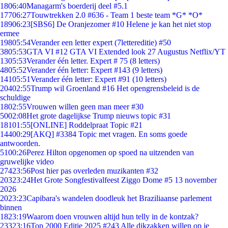
18
06:40
Managarm's boerderij deel #5.1
177
06:27
Touwtrekken 2.0 #636 - Team 1 beste team *G* *O*
189
06:23
[SBS6] De Oranjezomer #10 Helene je kan het niet stop
ermee
198
05:54
Verander een letter expert (7lettereditie) #50
38
05:53
GTA VI #12 GTA VI Extended look 27 Augustus Netflix/YT
13
05:53
Verander één letter. Expert # 75 (8 letters)
48
05:52
Verander één letter: Expert #143 (9 letters)
141
05:51
Verander één letter: Expert #91 (10 letters)
204
02:55
Trump wil Groenland #16 Het opengrensbeleid is de
schuldige
18
02:55
Vrouwen willen geen man meer #30
50
02:08
Het grote dagelijkse Trump nieuws topic #31
181
01:55
[ONLINE] Roddelpraat Topic #21
144
00:29
[AKQ] #3384 Topic met vragen. En soms goede
antwoorden.
51
00:26
Perez Hilton opgenomen op spoed na uitzenden van
gruwelijke video
274
23:56
Post hier pas overleden muzikanten #32
203
23:24
Het Grote Songfestivalfeest Ziggo Dome #5 13 november
2026
20
23:23
Capibara's wandelen doodleuk het Braziliaanse parlement
binnen
18
23:19
Waarom doen vrouwen altijd hun telly in de kontzak?
233
23:16
Top 2000 Editie 2025 #243 Alle dikzakken willen op je