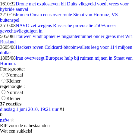
16
10:32
Drone met explosieven bij Duits vliegveld voedt vrees voor
hybride aanval
22
10:16
Iran en Oman eens over route Straat van Hormuz, VS
buitenspel
25
10:08
NAVO zet wegens Russische provocatie 250% meer
gevechtsvliegtuigen in
5
05/08
Litouwen vindt opnieuw migrantentunnel onder grens met Wit-
Rusland
36
05/08
Hackers roven Coldcard-bitcoinwallets leeg voor 114 miljoen
dollar
18
05/08
Iran overweegt Europese hulp bij ruimen mijnen in Straat van
Hormuz
Font-grootte:
Normaal
Kleiner
regelhoogte :
Normaal
Kleiner
37 reacties
dinsdag 1 juni 2010, 19:21 uur
#1
0
nsfw
RIP voor de nabestaanden
Wat een sukkels!