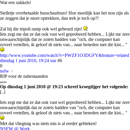
Wat een sukkels!
Stelletje overbetaalde busschaufeurs! Hoe moeilijk kan het nou zijn als
ze zeggen dat je moet optrekken, dan trek je toch op?!
Zal bij die tripoli ramp ook wel gebeurd zijn!
Iets zegt me dat ze dat ook vast wel geprobeerd hebben... Lijkt me zeer
onwaarschijnlijk dat ze zoiets hadden van "och, die computer kan
zoveel vertellen, ik geloof dr niets van... naar beneden met die kist... "
http://www.youtube.com/watch?v=PWZF1O3DGFY&feature=related
dinsdag 1 juni 2010, 19:24 uur
#6
0
nsfw
RIP voor de nabestaanden
quote:
Op dinsdag 1 juni 2010 @ 19:23 schreef kroegtijger het volgende:
[..]
Iets zegt me dat ze dat ook vast wel geprobeerd hebben... Lijkt me zeer
onwaarschijnlijk dat ze zoiets hadden van "och, die computer kan
zoveel vertellen, ik geloof dr niets van... naar beneden met die kist... "
Met dat vliegtuig was niets mis is al eerder gebleken!
NSFW @ Work