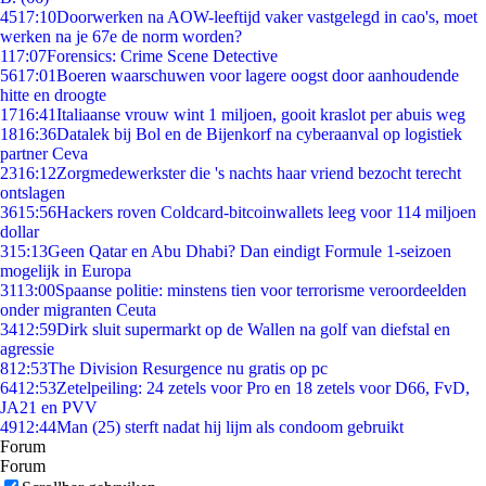
45
17:10
Doorwerken na AOW-leeftijd vaker vastgelegd in cao's, moet
werken na je 67e de norm worden?
1
17:07
Forensics: Crime Scene Detective
56
17:01
Boeren waarschuwen voor lagere oogst door aanhoudende
hitte en droogte
17
16:41
Italiaanse vrouw wint 1 miljoen, gooit kraslot per abuis weg
18
16:36
Datalek bij Bol en de Bijenkorf na cyberaanval op logistiek
partner Ceva
23
16:12
Zorgmedewerkster die 's nachts haar vriend bezocht terecht
ontslagen
36
15:56
Hackers roven Coldcard-bitcoinwallets leeg voor 114 miljoen
dollar
3
15:13
Geen Qatar en Abu Dhabi? Dan eindigt Formule 1-seizoen
mogelijk in Europa
31
13:00
Spaanse politie: minstens tien voor terrorisme veroordeelden
onder migranten Ceuta
34
12:59
Dirk sluit supermarkt op de Wallen na golf van diefstal en
agressie
8
12:53
The Division Resurgence nu gratis op pc
64
12:53
Zetelpeiling: 24 zetels voor Pro en 18 zetels voor D66, FvD,
JA21 en PVV
49
12:44
Man (25) sterft nadat hij lijm als condoom gebruikt
Forum
Forum