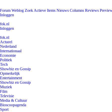
Forum
Weblog
Zoek
Actieve Items
Nieuws
Columns
Reviews
Previe
Inloggen
fok.nl
Inloggen
fok.nl
Actueel
Nederland
Internationaal
Economie
Politiek
Tech
Showbiz en Gossip
Opmerkelijk
Entertainment
Showbiz en Gossip
Muziek
Film
Televisie
Media & Cultuur
Bioscoopagenda
Sport