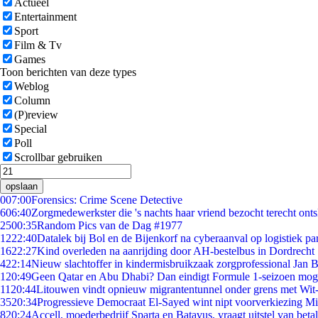
Actueel
Entertainment
Sport
Film & Tv
Games
Toon berichten van deze types
Weblog
Column
(P)review
Special
Poll
Scrollbar gebruiken
opslaan
0
07:00
Forensics: Crime Scene Detective
6
06:40
Zorgmedewerkster die 's nachts haar vriend bezocht terecht ont
25
00:35
Random Pics van de Dag #1977
12
22:40
Datalek bij Bol en de Bijenkorf na cyberaanval op logistiek pa
16
22:27
Kind overleden na aanrijding door AH-bestelbus in Dordrecht
4
22:14
Nieuw slachtoffer in kindermisbruikzaak zorgprofessional Jan B
1
20:49
Geen Qatar en Abu Dhabi? Dan eindigt Formule 1-seizoen moge
11
20:44
Litouwen vindt opnieuw migrantentunnel onder grens met Wit
35
20:34
Progressieve Democraat El-Sayed wint nipt voorverkiezing M
8
20:24
Accell, moederbedrijf Sparta en Batavus, vraagt uitstel van beta