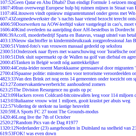
1
07:52
Geen Qatar en Abu Dhabi? Dan eindigt Formule 1-seizoen moge
18
07:49
Iran overweegt Europese hulp bij ruimen mijnen in Straat va
11
07:46
Litouwen vindt opnieuw migrantentunnel onder grens met Wit
6
07:43
Zorgmedewerkster die 's nachts haar vriend bezocht terecht ont
40
06:59
Doorwerken na AOW-leeftijd vaker vastgelegd in cao's, moet
16
06:40
Kind overleden na aanrijding door AH-bestelbus in Dordrecht
8
06:39
Accell, moederbedrijf Sparta en Batavus, vraagt uitstel van beta
4
03:13
Nieuw slachtoffer in kindermisbruikzaak zorgprofessional Jan B
32
00:51
Vinted-foto's van vrouwen massaal gedeeld op seksfora
23
00:51
Onderzoek naar flyers met waarschuwing voor 'Israëlische oor
31
00:51
Dirk sluit supermarkt op de Wallen na golf van diefstal en agre
20
00:45
Tanken in België wordt nóg aantrekkelijker
30
00:44
Ceuta-leider noemt Marokkaanse grensaanval door migranten 
27
00:43
Spaanse politie: minstens tien voor terrorisme veroordeelden 
48
23:33
Van den Brink zet nog eens 14 gemeenten onder toezicht om s
4
23:27
Zomervakantieweerbericht: aanhoudend zomers
6
23:25
The Division Resurgence nu gratis op pc
24
23:09
Hackers roven Coldcard-bitcoinwallets leeg voor 114 miljoen d
14
23:03
Italiaanse vrouw wint 1 miljoen, gooit kraslot per abuis weg
1
22:57
Vollering de sterkste na lastige heuvelrit
3
20:59
EA Sports FC 27 toont The Grounds-modus
14
20:46
Long live the 7th of October
25
20:27
Random Pics van de Dag #1977
13
20:12
Nederlander (23) aangehouden in Duitsland na snelheid van 
6
19:53
FOK! was even down