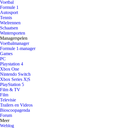
Voetbal
Formule 1
Autosport
Tennis
Wielrennen
Schaatsen
Wintersporten
Managerspelen
Voetbalmanager
Formule 1-manager
Games
PC
Playstation 4
Xbox One
Nintendo Switch
Xbox Series X|S
PlayStation 5
Film & TV
Film
Televisie
Trailers en Videos
Bioscoopagenda
Forum
Meer
Weblog