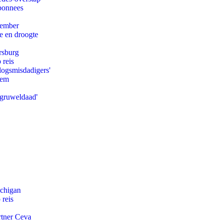
abonnees
tember
e en droogte
rsburg
 reis
logsmisdadigers'
eem
'gruweldaad'
ichigan
 reis
rtner Ceva