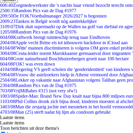
6
06:40
Zorgmedewerkster die 's nachts haar vriend bezocht terecht ont
25
00:35
Random Pics van de Dag #1977
2
09:50
De FOK!Voetbalmanager 2026/2027 is begonnen
20
09:23
Tanken in België wordt nóg aantrekkelijker
31
09:07
Dirk sluit supermarkt op de Wallen na golf van diefstal en agre
12
05/08
Random Pics van de Dag #1976
6
04/08
Kraftwerk brengt ruimteschip terug naar Eindhoven
20
04/08
Apple vecht Britse eis tot inbouwen backdoor in iCloud aan
81
04/08
'Witte' mannen discrimineren is volgens OM geen enkel probl
30
04/08
Ceuta-leider noemt Marokkaanse grensaanval door migranten 
6
04/08
Grote natuurbrand Boschhuizerbergen groeit naar 100 hectare
6
04/08
FOK! was even down
41
04/08
Regering VS geeft scholen die 'genderidentiteit' van kinderen
59
04/08
Vrouw die asielzoekers hielp in Athene vermoord door Afghaa
25
04/08
Lekker op vakantie naar Afghanistan volgens Taliban geen pr
23
04/08
Random Pics van de Dag #1975
7
03/08
VrijMiBabes #315 (not very sfw!)
10
03/08
Spider-Man: Brand New Day knalt naar bijna 800 miljoen eur
11
03/08
Phil Collins dronk zich bijna dood, kinderen moesten al afsch
34
03/08
Man die zesjarig jochie met messteken in het hoofd vermoordde 
47
03/08
Man (25) sterft nadat hij lijm als condoom gebruikt
Laatste items
Laatste items
Toon berichten uit deze thema's