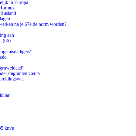
lijk in Europa
n Hormuz
-Rusland
slagen
 werken na je 67e de norm worden?
ling aan
. (66)
logsmisdadigers'
ssie
'gruweldaad'
onder migranten Ceuta
preidingswet
ollar
235 km/u