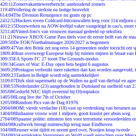
4
20:11
Zomervakantieweerbericht: aanhoudend zomers
1
19:48
Vollering de sterkste na lastige heuvelrit
6
14:04
The Division Resurgence nu gratis op pc
24
12:52
Hackers roven Coldcard-bitcoinwallets leeg voor 114 miljoen d
40
12:15
Doorwerken na AOW-leeftijd vaker vastgelegd in cao's, moet
32
11:40
Vinted-foto's van vrouwen massaal gedeeld op seksfora
1
11:21
Nieuwe XBOX Game Pass titels voor de eerste helft van de ma
2
09:50
De FOK!Voetbalmanager 2026/2027 is begonnen
48
09:47
Van den Brink zet nog eens 14 gemeenten onder toezicht om s
18
09:40
Iran overweegt Europese hulp bij ruimen mijnen in Straat va
3
09:35
EA Sports FC 27 toont The Grounds-modus
1
09:34
Gears of War: E-Day open beta begint 6 augustus
36
09:29
Pentagon verbruikt meer raketten dan kan worden aangevuld, t
20
09:23
Tanken in België wordt nóg aantrekkelijker
31
09:07
Dirk sluit supermarkt op de Wallen na golf van diefstal en agre
13
08:53
Nederlander (23) aangehouden in Duitsland na snelheid van 
3
05/08
Gedurfd NEC blijft overeind bij Olympiakos
14
05/08
Long live the 7th of October
12
05/08
Random Pics van de Dag #1976
20
04/08
OM: vierde verdachte (18) vast op verdenking van beramen aa
14
04/08
Italiaanse vrouw wint 1 miljoen, gooit kraslot per abuis weg
27
04/08
Spaanse politie: minstens tien voor terrorisme veroordeelden 
6
04/08
Kraftwerk brengt ruimteschip terug naar Eindhoven
1
04/08
Reusser wint tijdrit en neemt geel over, Nooijen knap tweede
7
04/08
Vakantiekiekje Verstappen en Wolff voedt geruchten over Merc