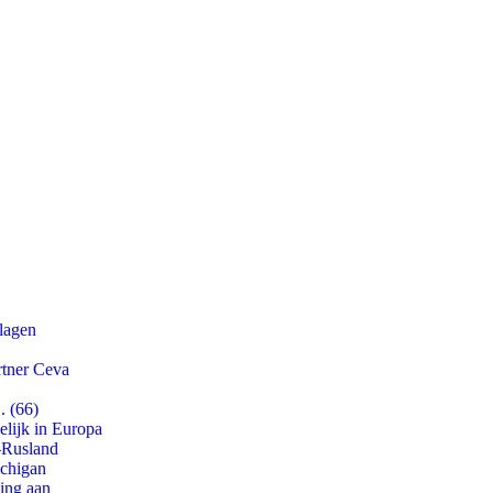
slagen
rtner Ceva
. (66)
lijk in Europa
-Rusland
ichigan
ling aan