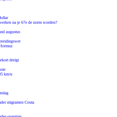
ollar
 werken na je 67e de norm worden?
and augustus
preidingswet
n Hormuz
ekort dreigt
ssie
235 km/u
nslag
onder migranten Ceuta
edes-overstap