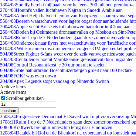
18
04/08
Spotify bereikt mijlpaal, voor het eerst 300 miljoen premium-
27
04/08
Houthi's vallen luchthaven Najran in Saoedi-Arabië aan
32
04/08
Albert Heijn halveert tempo van Koopzegels sparen vanaf sep
55
04/08
Boeren waarschuwen voor lagere oogst door aanhoudende hitt
20
04/08
Apple vecht Britse eis tot inbouwen backdoor in iCloud aan
26
04/08
Doden bij Oekraïense droneaanvallen op Moskou en Sint-Pete
17
04/08
Ruim 1 op de 7 Nederlanders gaan deze zomer onverzekerd op
23
04/08
Onderzoek naar flyers met waarschuwing voor 'Israëlische oor
81
04/08
'Witte' mannen discrimineren is volgens OM geen enkel probl
5
04/08
Street Fighter 6-fans weer over de zeik vanwege nieuwste patch
30
04/08
Ceuta-leider noemt Marokkaanse grensaanval door migranten 
5
04/08
Control Resonant kost je 30 uur om uit te spelen
6
04/08
Grote natuurbrand Boschhuizerbergen groeit naar 100 hectare
6
04/08
FOK! was even down
2
04/08
Apex Legends stopt vandaag op Nintendo Switch
Actieve items
Actieve items
Scrollbar gebruiken
opslaan
35
08:24
Progressieve Democraat El-Sayed wint nipt voorverkiezing M
17
08:11
Ruim 1 op de 7 Nederlanders gaan deze zomer onverzekerd op
6
08:06
Kraftwerk brengt ruimteschip terug naar Eindhoven
12
08:04
Datalek bij Bol en de Bijenkorf na cyberaanval op logistiek pa