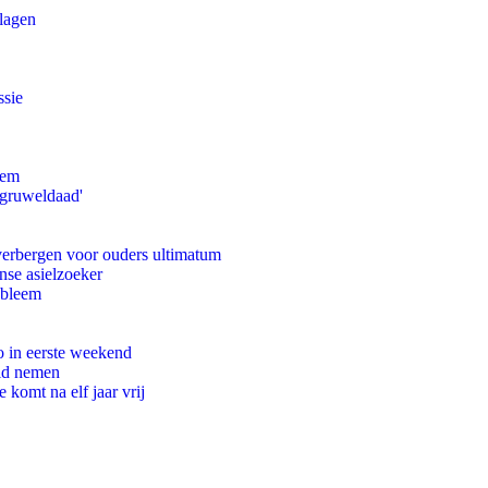
slagen
ssie
eem
'gruweldaad'
 verbergen voor ouders ultimatum
nse asielzoeker
obleem
o in eerste weekend
eid nemen
komt na elf jaar vrij