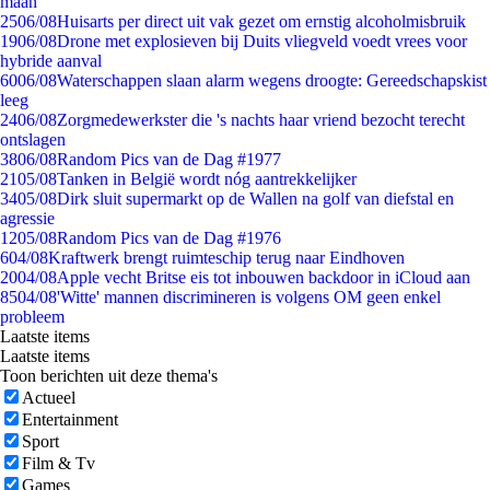
maan
25
06/08
Huisarts per direct uit vak gezet om ernstig alcoholmisbruik
19
06/08
Drone met explosieven bij Duits vliegveld voedt vrees voor
hybride aanval
60
06/08
Waterschappen slaan alarm wegens droogte: Gereedschapskist
leeg
24
06/08
Zorgmedewerkster die 's nachts haar vriend bezocht terecht
ontslagen
38
06/08
Random Pics van de Dag #1977
21
05/08
Tanken in België wordt nóg aantrekkelijker
34
05/08
Dirk sluit supermarkt op de Wallen na golf van diefstal en
agressie
12
05/08
Random Pics van de Dag #1976
6
04/08
Kraftwerk brengt ruimteschip terug naar Eindhoven
20
04/08
Apple vecht Britse eis tot inbouwen backdoor in iCloud aan
85
04/08
'Witte' mannen discrimineren is volgens OM geen enkel
probleem
Laatste items
Laatste items
Toon berichten uit deze thema's
Actueel
Entertainment
Sport
Film & Tv
Games