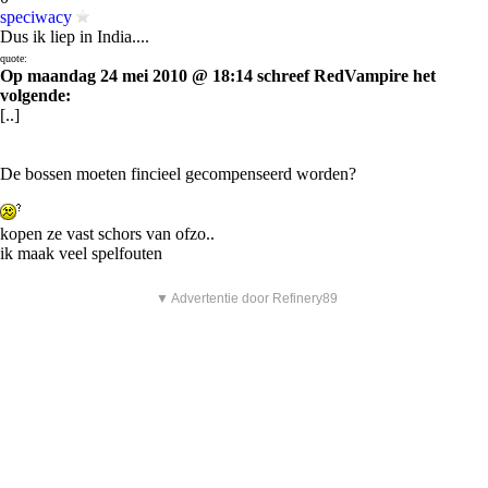
speciwacy
Dus ik liep in India....
quote:
Op maandag 24 mei 2010 @ 18:14 schreef RedVampire het
volgende:
[..]
De bossen moeten fincieel gecompenseerd worden?
kopen ze vast schors van ofzo..
ik maak veel spelfouten
▼ Advertentie door Refinery89