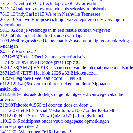
18
13:14
Centraal FC Utrecht topic #88 - #CorreiaIn
32
13:14
Dakloze vrouw maanden als seksslavin misbruikt
76
13:13
[IndyCar] #115 We're in Nashville Tennessee
20
13:10
Nieuwe Europese richtlijn: vaker repareren ipv vervangen
voor nieuw
50
13:02
Zou je vreemdgaan in een relatie kunnen vergeven?
3
12:56
Orkaan Dolphin treft zuiden van Japan
107
12:56
Progressieve Democraat El-Sayed wint nipt voorverkiezing
Michigan
84
12:55
Brazilië #2
107
12:53
[Breien] Deel 21, met zomerbreisels
187
12:47
[ONLINE] Roddelpraat Topic #21
266
12:38
[AMV] VS #1312 spammers van de internationale rechtsorde
267
12:34
[NET5] Het blok 2026 #32 Blokkendozen
1
12:29
[Dagboek] Veel aan hoofd - Deel 28
61
12:12
Lisa (38) vermoord in Griekenland door Afghaanse
asielzoeker
21
12:08
Rechtszaak dodelijk ongeluk uitgesteld vanwege vakantie
advocaat
2
12:08
Teltopic #1566 tel door en door en door....
121
12:07
Het RLS Social Media-topic #160 Zonder Kolonel!!
211
12:06
[NL] Street View Quiz [#122] - Loogisch toch
110
12:04
Roddelpraat onder vuur: ongepaste opmerkingen
minderjarigen deel 2
141
12:02
[Wielrennen #616] Brennan!