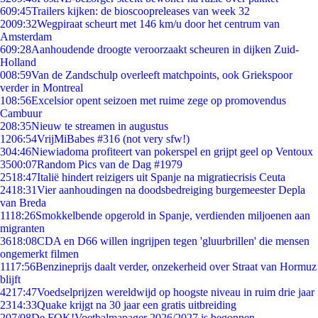
6
09:45
Trailers kijken: de bioscoopreleases van week 32
20
09:32
Wegpiraat scheurt met 146 km/u door het centrum van
Amsterdam
6
09:28
Aanhoudende droogte veroorzaakt scheuren in dijken Zuid-
Holland
0
08:59
Van de Zandschulp overleeft matchpoints, ook Griekspoor
verder in Montreal
1
08:56
Excelsior opent seizoen met ruime zege op promovendus
Cambuur
2
08:35
Nieuw te streamen in augustus
12
06:54
VrijMiBabes #316 (not very sfw!)
3
04:46
Niewiadoma profiteert van pokerspel en grijpt geel op Ventoux
35
00:07
Random Pics van de Dag #1979
25
18:47
Italië hindert reizigers uit Spanje na migratiecrisis Ceuta
24
18:31
Vier aanhoudingen na doodsbedreiging burgemeester Depla
van Breda
11
18:26
Smokkelbende opgerold in Spanje, verdienden miljoenen aan
migranten
36
18:08
CDA en D66 willen ingrijpen tegen 'gluurbrillen' die mensen
ongemerkt filmen
11
17:56
Benzineprijs daalt verder, onzekerheid over Straat van Hormuz
blijft
42
17:47
Voedselprijzen wereldwijd op hoogste niveau in ruim drie jaar
23
14:33
Quake krijgt na 30 jaar een gratis uitbreiding
2
07/08
De FOK!Voetbalmanager 2026/2027 is begonnen