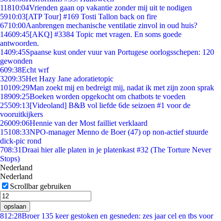
118
10:04
Vrienden gaan op vakantie zonder mij uit te nodigen
59
10:03
[ATP Tour] #169 Tosti Tallon back on fire
67
10:00
Aanbrengen mechanische ventilatie zinvol in oud huis?
146
09:45
[AKQ] #3384 Topic met vragen. En soms goede
antwoorden.
14
09:45
Spaanse kust onder vuur van Portugese oorlogsschepen: 120
gewonden
6
09:38
Echt wrf
32
09:35
Het Hazy Jane adoratietopic
101
09:29
Man zoekt mij en bedreigt mij, nadat ik met zijn zoon sprak
189
09:25
Boeken worden opgekocht om chatbots te voeden
255
09:13
[Videoland] B&B vol liefde 6de seizoen #1 voor de
vooruitkijkers
260
09:06
Hennie van der Most failliet verklaard
151
08:33
NPO-manager Menno de Boer (47) op non-actief stuurde
dick-pic rond
7
08:31
Draai hier alle platen in je platenkast #32 (The Torture Never
Stops)
Nederland
Nederland
Scrollbar gebruiken
opslaan
8
12:28
Broer 135 keer gestoken en gesneden: zes jaar cel en tbs voor