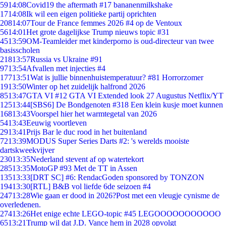
59
14:08
Covid19 the aftermath #17 bananenmilkshake
17
14:08
Ik wil een eigen politieke partij oprichten
208
14:07
Tour de France femmes 2026 #4 op de Ventoux
56
14:01
Het grote dagelijkse Trump nieuws topic #31
45
13:59
OM-Teamleider met kinderporno is oud-directeur van twee
basisscholen
218
13:57
Russia vs Ukraine #91
97
13:54
Afvallen met injecties #4
177
13:51
Wat is jullie binnenhuistemperatuur? #81 Horrorzomer
19
13:50
Winter op het zuidelijk halfrond 2026
85
13:47
GTA VI #12 GTA VI Extended look 27 Augustus Netflix/YT
125
13:44
[SBS6] De Bondgenoten #318 Een klein kusje moet kunnen
168
13:43
Voorspel hier het warmtegetal van 2026
54
13:43
Eeuwig voortleven
29
13:41
Prijs Bar le duc rood in het buitenland
72
13:39
MODUS Super Series Darts #2: 's werelds mooiste
dartskweekvijver
230
13:35
Nederland stevent af op watertekort
285
13:35
MotoGP #93 Met de TT in Assen
135
13:33
[DRT SC] #6: RendacGoden sponsored by TONZON
194
13:30
[RTL] B&B vol liefde 6de seizoen #4
247
13:28
Wie gaan er dood in 2026?Post met een vleugje cynisme de
overledenen.
274
13:26
Het enige echte LEGO-topic #45 LEGOOOOOOOOOOO
65
13:21
Trump wil dat J.D. Vance hem in 2028 opvolgt