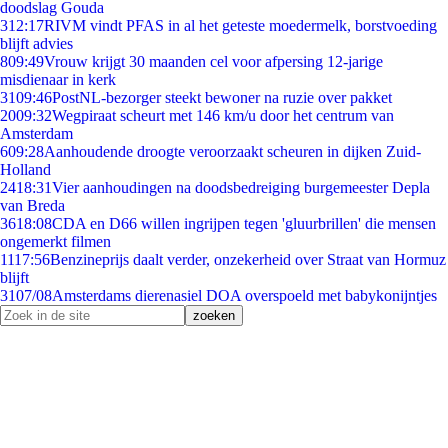
doodslag Gouda
3
12:17
RIVM vindt PFAS in al het geteste moedermelk, borstvoeding
blijft advies
8
09:49
Vrouw krijgt 30 maanden cel voor afpersing 12-jarige
misdienaar in kerk
31
09:46
PostNL-bezorger steekt bewoner na ruzie over pakket
20
09:32
Wegpiraat scheurt met 146 km/u door het centrum van
Amsterdam
6
09:28
Aanhoudende droogte veroorzaakt scheuren in dijken Zuid-
Holland
24
18:31
Vier aanhoudingen na doodsbedreiging burgemeester Depla
van Breda
36
18:08
CDA en D66 willen ingrijpen tegen 'gluurbrillen' die mensen
ongemerkt filmen
11
17:56
Benzineprijs daalt verder, onzekerheid over Straat van Hormuz
blijft
31
07/08
Amsterdams dierenasiel DOA overspoeld met babykonijntjes