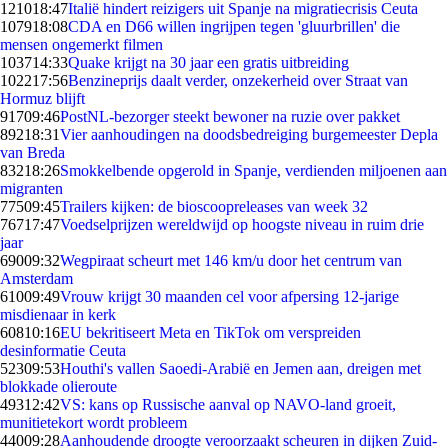
1210
18:47
Italië hindert reizigers uit Spanje na migratiecrisis Ceuta
1079
18:08
CDA en D66 willen ingrijpen tegen 'gluurbrillen' die
mensen ongemerkt filmen
1037
14:33
Quake krijgt na 30 jaar een gratis uitbreiding
1022
17:56
Benzineprijs daalt verder, onzekerheid over Straat van
Hormuz blijft
917
09:46
PostNL-bezorger steekt bewoner na ruzie over pakket
892
18:31
Vier aanhoudingen na doodsbedreiging burgemeester Depla
van Breda
832
18:26
Smokkelbende opgerold in Spanje, verdienden miljoenen aan
migranten
775
09:45
Trailers kijken: de bioscoopreleases van week 32
767
17:47
Voedselprijzen wereldwijd op hoogste niveau in ruim drie
jaar
690
09:32
Wegpiraat scheurt met 146 km/u door het centrum van
Amsterdam
610
09:49
Vrouw krijgt 30 maanden cel voor afpersing 12-jarige
misdienaar in kerk
608
10:16
EU bekritiseert Meta en TikTok om verspreiden
desinformatie Ceuta
523
09:53
Houthi's vallen Saoedi-Arabië en Jemen aan, dreigen met
blokkade olieroute
493
12:42
VS: kans op Russische aanval op NAVO-land groeit,
munitietekort wordt probleem
440
09:28
Aanhoudende droogte veroorzaakt scheuren in dijken Zuid-