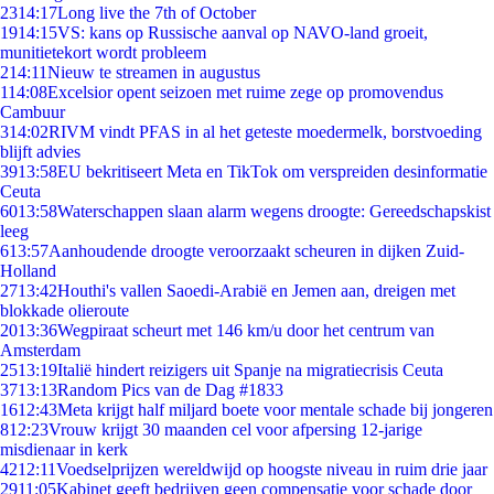
23
14:17
Long live the 7th of October
19
14:15
VS: kans op Russische aanval op NAVO-land groeit,
munitietekort wordt probleem
2
14:11
Nieuw te streamen in augustus
1
14:08
Excelsior opent seizoen met ruime zege op promovendus
Cambuur
3
14:02
RIVM vindt PFAS in al het geteste moedermelk, borstvoeding
blijft advies
39
13:58
EU bekritiseert Meta en TikTok om verspreiden desinformatie
Ceuta
60
13:58
Waterschappen slaan alarm wegens droogte: Gereedschapskist
leeg
6
13:57
Aanhoudende droogte veroorzaakt scheuren in dijken Zuid-
Holland
27
13:42
Houthi's vallen Saoedi-Arabië en Jemen aan, dreigen met
blokkade olieroute
20
13:36
Wegpiraat scheurt met 146 km/u door het centrum van
Amsterdam
25
13:19
Italië hindert reizigers uit Spanje na migratiecrisis Ceuta
37
13:13
Random Pics van de Dag #1833
16
12:43
Meta krijgt half miljard boete voor mentale schade bij jongeren
8
12:23
Vrouw krijgt 30 maanden cel voor afpersing 12-jarige
misdienaar in kerk
42
12:11
Voedselprijzen wereldwijd op hoogste niveau in ruim drie jaar
29
11:05
Kabinet geeft bedrijven geen compensatie voor schade door