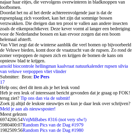
najaar haar eitjes, die vervolgens overwinteren in bladknoppen van
loofbomen.
Doordat het nu al het derde achtereenvolgende jaar is dat de
rupsenplaag zich voordoet, kan het zijn dat sommige bossen
verzwakken. Die dreigen dan ten prooi te vallen aan andere insecten
zoals de eikenprachtkever. Deze kever vormt al langer een bedreiging
voor de Nederlandse bossen en kan ervoor zorgen dat een boom
helemaal afsterft.
Van Vliet zegt dat de winterse aanblik die veel bomen op bijvoorbeeld
de Veluwe bieden, komt door de vraatzucht van de rupsen. Zo rond de
zomer verpoppen de rupsen zich en krijgen de bomen de kans om
opnieuw blad te krijgen.
arnold
biocontrole
hellingman
kaalvraat
natuurkalender
rupsen
silvia
van
veluwe
verpoppen
vliet
vlinder
Submitter:
Bron:
De Pers
17
Help ons; deel dit item als je het leuk vond
Heb je een leuk of interessant bericht gevonden dat je graag op FOK!
terug ziet?
Tip ons dan via de submit!
Zoek jij altijd de leukste nieuwtjes en kun je daar leuk over schrijven?
Meld je aan als nieuwsposter!
Meest gelezen
69742
06:54
VrijMiBabes #316 (not very sfw!)
59804
00:07
Random Pics van de Dag #1979
19825
09:56
Random Pics van de Dag #1980