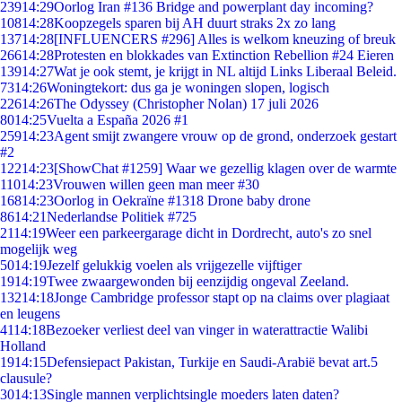
239
14:29
Oorlog Iran #136 Bridge and powerplant day incoming?
108
14:28
Koopzegels sparen bij AH duurt straks 2x zo lang
137
14:28
[INFLUENCERS #296] Alles is welkom kneuzing of breuk
266
14:28
Protesten en blokkades van Extinction Rebellion #24 Eieren
139
14:27
Wat je ook stemt, je krijgt in NL altijd Links Liberaal Beleid.
73
14:26
Woningtekort: dus ga je woningen slopen, logisch
226
14:26
The Odyssey (Christopher Nolan) 17 juli 2026
80
14:25
Vuelta a España 2026 #1
259
14:23
Agent smijt zwangere vrouw op de grond, onderzoek gestart
#2
122
14:23
[ShowChat #1259] Waar we gezellig klagen over de warmte
110
14:23
Vrouwen willen geen man meer #30
168
14:23
Oorlog in Oekraïne #1318 Drone baby drone
86
14:21
Nederlandse Politiek #725
21
14:19
Weer een parkeergarage dicht in Dordrecht, auto's zo snel
mogelijk weg
50
14:19
Jezelf gelukkig voelen als vrijgezelle vijftiger
19
14:19
Twee zwaargewonden bij eenzijdig ongeval Zeeland.
132
14:18
Jonge Cambridge professor stapt op na claims over plagiaat
en leugens
41
14:18
Bezoeker verliest deel van vinger in waterattractie Walibi
Holland
19
14:15
Defensiepact Pakistan, Turkije en Saudi-Arabië bevat art.5
clausule?
30
14:13
Single mannen verplichtsingle moeders laten daten?