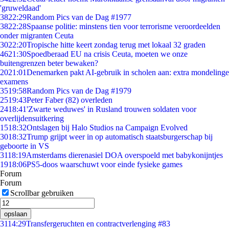
'gruweldaad'
38
22:29
Random Pics van de Dag #1977
38
22:28
Spaanse politie: minstens tien voor terrorisme veroordeelden
onder migranten Ceuta
30
22:20
Tropische hitte keert zondag terug met lokaal 32 graden
46
21:30
Spoedberaad EU na crisis Ceuta, moeten we onze
buitengrenzen beter bewaken?
20
21:01
Denemarken pakt AI-gebruik in scholen aan: extra mondelinge
examens
35
19:58
Random Pics van de Dag #1979
25
19:43
Peter Faber (82) overleden
24
18:41
'Zwarte weduwes' in Rusland trouwen soldaten voor
overlijdensuitkering
15
18:32
Ontslagen bij Halo Studios na Campaign Evolved
30
18:32
Trump grijpt weer in op automatisch staatsburgerschap bij
geboorte in VS
31
18:19
Amsterdams dierenasiel DOA overspoeld met babykonijntjes
19
18:06
PS5-doos waarschuwt voor einde fysieke games
Forum
Forum
Scrollbar gebruiken
opslaan
31
14:29
Transfergeruchten en contractverlenging #83