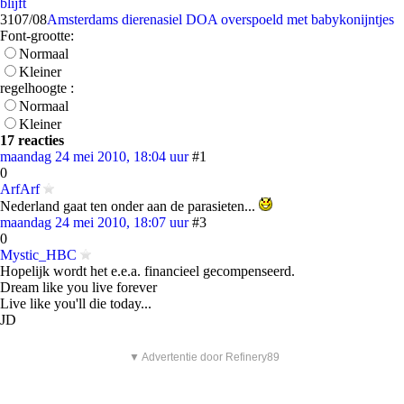
blijft
31
07/08
Amsterdams dierenasiel DOA overspoeld met babykonijntjes
Font-grootte:
Normaal
Kleiner
regelhoogte :
Normaal
Kleiner
17 reacties
maandag 24 mei 2010, 18:04 uur
#1
0
ArfArf
Nederland gaat ten onder aan de parasieten...
maandag 24 mei 2010, 18:07 uur
#3
0
Mystic_HBC
Hopelijk wordt het e.e.a. financieel gecompenseerd.
Dream like you live forever
Live like you'll die today...
JD
▼ Advertentie door Refinery89