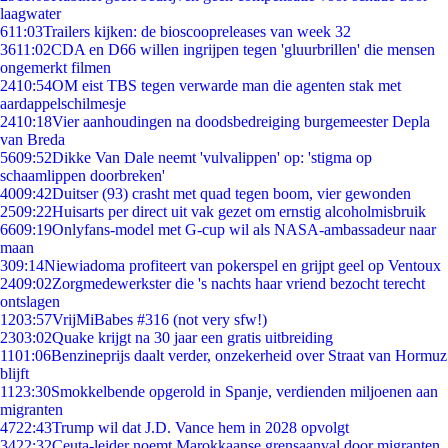
laagwater
6
11:03
Trailers kijken: de bioscoopreleases van week 32
36
11:02
CDA en D66 willen ingrijpen tegen 'gluurbrillen' die mensen
ongemerkt filmen
24
10:54
OM eist TBS tegen verwarde man die agenten stak met
aardappelschilmesje
24
10:18
Vier aanhoudingen na doodsbedreiging burgemeester Depla
van Breda
56
09:52
Dikke Van Dale neemt 'vulvalippen' op: 'stigma op
schaamlippen doorbreken'
40
09:42
Duitser (93) crasht met quad tegen boom, vier gewonden
25
09:22
Huisarts per direct uit vak gezet om ernstig alcoholmisbruik
66
09:19
Onlyfans-model met G-cup wil als NASA-ambassadeur naar
maan
3
09:14
Niewiadoma profiteert van pokerspel en grijpt geel op Ventoux
24
09:02
Zorgmedewerkster die 's nachts haar vriend bezocht terecht
ontslagen
12
03:57
VrijMiBabes #316 (not very sfw!)
23
03:02
Quake krijgt na 30 jaar een gratis uitbreiding
11
01:06
Benzineprijs daalt verder, onzekerheid over Straat van Hormuz
blijft
11
23:30
Smokkelbende opgerold in Spanje, verdienden miljoenen aan
migranten
47
22:43
Trump wil dat J.D. Vance hem in 2028 opvolgt
34
22:32
Ceuta-leider noemt Marokkaanse grensaanval door migranten