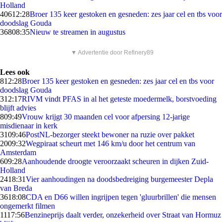
Holland
406
12:28
Broer 135 keer gestoken en gesneden: zes jaar cel en tbs voor
doodslag Gouda
368
08:35
Nieuw te streamen in augustus
▼ Advertentie door Refinery89
Lees ook
8
12:28
Broer 135 keer gestoken en gesneden: zes jaar cel en tbs voor
doodslag Gouda
3
12:17
RIVM vindt PFAS in al het geteste moedermelk, borstvoeding
blijft advies
8
09:49
Vrouw krijgt 30 maanden cel voor afpersing 12-jarige
misdienaar in kerk
31
09:46
PostNL-bezorger steekt bewoner na ruzie over pakket
20
09:32
Wegpiraat scheurt met 146 km/u door het centrum van
Amsterdam
6
09:28
Aanhoudende droogte veroorzaakt scheuren in dijken Zuid-
Holland
24
18:31
Vier aanhoudingen na doodsbedreiging burgemeester Depla
van Breda
36
18:08
CDA en D66 willen ingrijpen tegen 'gluurbrillen' die mensen
ongemerkt filmen
11
17:56
Benzineprijs daalt verder, onzekerheid over Straat van Hormuz