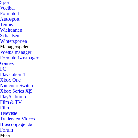
Sport
Voetbal
Formule 1
Autosport
Tennis
Wielrennen
Schaatsen
Wintersporten
Managerspelen
Voetbalmanager
Formule 1-manager
Games
PC
Playstation 4
Xbox One
Nintendo Switch
Xbox Series X|S
PlayStation 5
Film & TV
Film
Televisie
Trailers en Videos
Bioscoopagenda
Forum
Meer