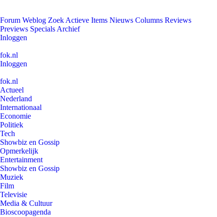
Forum
Weblog
Zoek
Actieve Items
Nieuws
Columns
Reviews
Previews
Specials
Archief
Inloggen
fok.nl
Inloggen
fok.nl
Actueel
Nederland
Internationaal
Economie
Politiek
Tech
Showbiz en Gossip
Opmerkelijk
Entertainment
Showbiz en Gossip
Muziek
Film
Televisie
Media & Cultuur
Bioscoopagenda