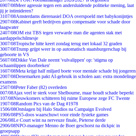
69
07/08
Meer agressie tegen een andersluidende politieke mening, laat
jij je intimideren?
31
07/08
Amsterdams dierenasiel DOA overspoeld met babykonijntjes
29
07/08
Kabinet geeft bedrijven geen compensatie voor schade door
laagwater
24
07/08
OM eist TBS tegen verwarde man die agenten stak met
aardappelschilmesje
30
07/08
Tropische hitte keert zondag terug met lokaal 32 graden
30
07/08
Trump grijpt weer in op automatisch staatsburgerschap bij
geboorte in VS
56
07/08
Dikke Van Dale neemt 'vulvalippen' op: 'stigma op
schaamlippen doorbreken'
16
07/08
Meta krijgt half miljard boete voor mentale schade bij jongeren
20
07/08
Denemarken pakt AI-gebruik in scholen aan: extra mondelinge
examens
25
07/08
Peter Faber (82) overleden
0
07/08
Ajax veel te sterk voor Shelbourne, maar houdt schade beperkt
1
07/08
Nieuwkomers schitteren bij ruime Europese zege FC Twente
19
07/08
Random Pics van de Dag #1978
15
06/08
Ontslagen bij Halo Studios na Campaign Evolved
19
06/08
PS5-doos waarschuwt voor einde fysieke games
2
06/08
Le Court wint na nerveuze finale, Pieterse derde
29
06/08
NPO-manager Menno de Boer geschorst na dickpic in
groepsapp