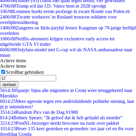
40
06/08
Duitser (93) crasht met quad tegen boom, vier gewonden
47
06/08
Trump wil dat J.D. Vance hem in 2028 opvolgt
1
06/08
Lemmen boekt eerste profzege in zware Ronde van Polen-rit
24
06/08
'Zwarte weduwes' in Rusland trouwen soldaten voor
overlijdensuitkering
14
06/08
Zangeres en Idols-jurylid Jerney Kaagman op 79-jarige leeftijd
overleden
10
06/08
Netflix-abonnees krijgen exclusieve early access tot
uitgebreide GTA VI trailer
66
06/08
Onlyfans-model met G-cup wil als NASA-ambassadeur naar
maan
Actieve items
Actieve items
Scrollbar gebruiken
opslaan
56
14:30
Spanje: bijna alle migranten in Ceuta weer teruggekeerd naar
Marokko
69
14:25
Meer agressie tegen een andersluidende politieke mening, laat
jij je intimideren?
35
14:24
Random Pics van de Dag #1980
8
14:24
Britney Spears: "Ik geloof dat ik heb gefaald als moeder"
32
14:23
PostNL-bezorger steekt bewoner na ruzie over pakket
10
14:23
Broer 135 keer gestoken en gesneden: zes jaar cel en tbs voor
doodslag Gouda