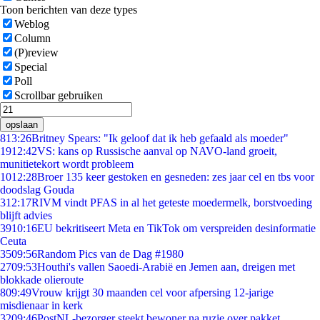
Toon berichten van deze types
Weblog
Column
(P)review
Special
Poll
Scrollbar gebruiken
opslaan
8
13:26
Britney Spears: "Ik geloof dat ik heb gefaald als moeder"
19
12:42
VS: kans op Russische aanval op NAVO-land groeit,
munitietekort wordt probleem
10
12:28
Broer 135 keer gestoken en gesneden: zes jaar cel en tbs voor
doodslag Gouda
3
12:17
RIVM vindt PFAS in al het geteste moedermelk, borstvoeding
blijft advies
39
10:16
EU bekritiseert Meta en TikTok om verspreiden desinformatie
Ceuta
35
09:56
Random Pics van de Dag #1980
27
09:53
Houthi's vallen Saoedi-Arabië en Jemen aan, dreigen met
blokkade olieroute
8
09:49
Vrouw krijgt 30 maanden cel voor afpersing 12-jarige
misdienaar in kerk
32
09:46
PostNL-bezorger steekt bewoner na ruzie over pakket