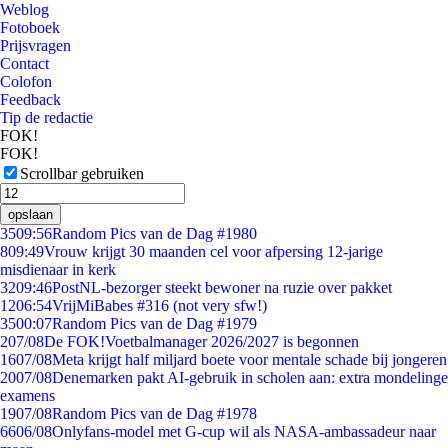
Weblog
Fotoboek
Prijsvragen
Contact
Colofon
Feedback
Tip de redactie
FOK!
FOK!
Scrollbar gebruiken
opslaan
35
09:56
Random Pics van de Dag #1980
8
09:49
Vrouw krijgt 30 maanden cel voor afpersing 12-jarige
misdienaar in kerk
32
09:46
PostNL-bezorger steekt bewoner na ruzie over pakket
12
06:54
VrijMiBabes #316 (not very sfw!)
35
00:07
Random Pics van de Dag #1979
2
07/08
De FOK!Voetbalmanager 2026/2027 is begonnen
16
07/08
Meta krijgt half miljard boete voor mentale schade bij jongeren
20
07/08
Denemarken pakt AI-gebruik in scholen aan: extra mondelinge
examens
19
07/08
Random Pics van de Dag #1978
66
06/08
Onlyfans-model met G-cup wil als NASA-ambassadeur naar