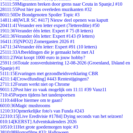
151
11:59
Migranten breken door grens naar Ceuta in Spanje,l #10
281
11:55
Post hier pas overleden muzikanten #32
80
11:50
De Bondgenoten Spoiler Topic #3
148
11:48
[WLR SC #417] Nieuw deel openen was kaputt
204
11:41
Verander een letter expert (7lettereditie) #50
19
11:36
Verander één letter. Expert # 75 (8 letters)
54
11:36
Verander één letter: Expert #143 (9 letters)
164
11:35
[NPO2] Zomergasten 2026 #1
147
11:34
Verander één letter: Expert #91 (10 letters)
251
11:33
Afbeeldingen die je gemaakt hebt met AI
83
11:23
Wat koopt 1000 euro in jouw hobby?
259
11:16
Totale zonsverduistering 12-08-2026 (Groenland, IJsland en
Spanje) #1
51
11:15
Ervaringen met gezondheidsverklaring CBR
42
11:14
[Crowdfunding] #443 Rentestijgingen?
27
11:12
Forum werkt niet op Chrome
90
11:12
Post hier zo vaak mogelijk om 11:11 #39 Vanz11
7
10:45
Poepen tijdens het tandenpoetsen
11
10:44
Hoe hiermee om te gaan?
60
10:36
Magic mushrooms
12
10:31
Opmerkelijke foto's van Funda #243
223
10:15
[Live Eredivisie #1784] Dying seconds van het seizoen!
0
10:14
[KERST] Adventskalenders 2026
105
10:11
Het grote goedemorgen topic #3
38
10:08
Horrorfilms #33: Halloween