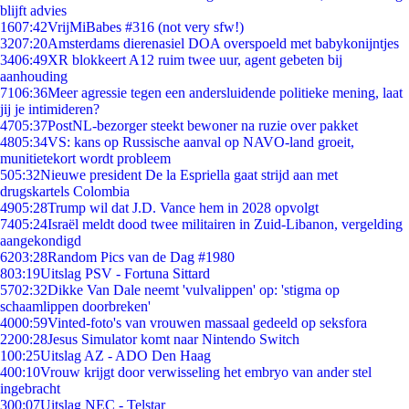
blijft advies
16
07:42
VrijMiBabes #316 (not very sfw!)
32
07:20
Amsterdams dierenasiel DOA overspoeld met babykonijntjes
34
06:49
XR blokkeert A12 ruim twee uur, agent gebeten bij
aanhouding
71
06:36
Meer agressie tegen een andersluidende politieke mening, laat
jij je intimideren?
47
05:37
PostNL-bezorger steekt bewoner na ruzie over pakket
48
05:34
VS: kans op Russische aanval op NAVO-land groeit,
munitietekort wordt probleem
5
05:32
Nieuwe president De la Espriella gaat strijd aan met
drugskartels Colombia
49
05:28
Trump wil dat J.D. Vance hem in 2028 opvolgt
74
05:24
Israël meldt dood twee militairen in Zuid-Libanon, vergelding
aangekondigd
62
03:28
Random Pics van de Dag #1980
8
03:19
Uitslag PSV - Fortuna Sittard
57
02:32
Dikke Van Dale neemt 'vulvalippen' op: 'stigma op
schaamlippen doorbreken'
40
00:59
Vinted-foto's van vrouwen massaal gedeeld op seksfora
22
00:28
Jesus Simulator komt naar Nintendo Switch
1
00:25
Uitslag AZ - ADO Den Haag
4
00:10
Vrouw krijgt door verwisseling het embryo van ander stel
ingebracht
3
00:07
Uitslag NEC - Telstar