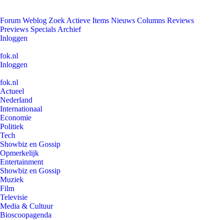
Forum
Weblog
Zoek
Actieve Items
Nieuws
Columns
Reviews
Previews
Specials
Archief
Inloggen
fok.nl
Inloggen
fok.nl
Actueel
Nederland
Internationaal
Economie
Politiek
Tech
Showbiz en Gossip
Opmerkelijk
Entertainment
Showbiz en Gossip
Muziek
Film
Televisie
Media & Cultuur
Bioscoopagenda