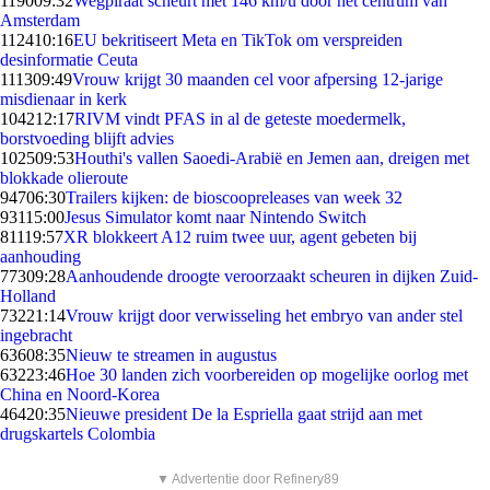
1190
09:32
Wegpiraat scheurt met 146 km/u door het centrum van
Amsterdam
1124
10:16
EU bekritiseert Meta en TikTok om verspreiden
desinformatie Ceuta
1113
09:49
Vrouw krijgt 30 maanden cel voor afpersing 12-jarige
misdienaar in kerk
1042
12:17
RIVM vindt PFAS in al de geteste moedermelk,
borstvoeding blijft advies
1025
09:53
Houthi's vallen Saoedi-Arabië en Jemen aan, dreigen met
blokkade olieroute
947
06:30
Trailers kijken: de bioscoopreleases van week 32
931
15:00
Jesus Simulator komt naar Nintendo Switch
811
19:57
XR blokkeert A12 ruim twee uur, agent gebeten bij
aanhouding
773
09:28
Aanhoudende droogte veroorzaakt scheuren in dijken Zuid-
Holland
732
21:14
Vrouw krijgt door verwisseling het embryo van ander stel
ingebracht
636
08:35
Nieuw te streamen in augustus
632
23:46
Hoe 30 landen zich voorbereiden op mogelijke oorlog met
China en Noord-Korea
464
20:35
Nieuwe president De la Espriella gaat strijd aan met
drugskartels Colombia
▼ Advertentie door Refinery89