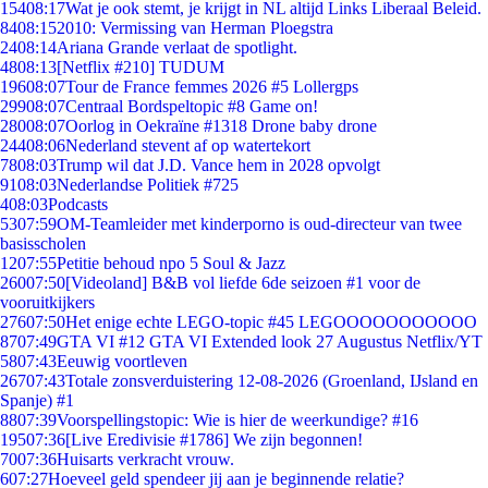
154
08:17
Wat je ook stemt, je krijgt in NL altijd Links Liberaal Beleid.
84
08:15
2010: Vermissing van Herman Ploegstra
24
08:14
Ariana Grande verlaat de spotlight.
48
08:13
[Netflix #210] TUDUM
196
08:07
Tour de France femmes 2026 #5 Lollergps
299
08:07
Centraal Bordspeltopic #8 Game on!
280
08:07
Oorlog in Oekraïne #1318 Drone baby drone
244
08:06
Nederland stevent af op watertekort
78
08:03
Trump wil dat J.D. Vance hem in 2028 opvolgt
91
08:03
Nederlandse Politiek #725
4
08:03
Podcasts
53
07:59
OM-Teamleider met kinderporno is oud-directeur van twee
basisscholen
12
07:55
Petitie behoud npo 5 Soul & Jazz
260
07:50
[Videoland] B&B vol liefde 6de seizoen #1 voor de
vooruitkijkers
276
07:50
Het enige echte LEGO-topic #45 LEGOOOOOOOOOOO
87
07:49
GTA VI #12 GTA VI Extended look 27 Augustus Netflix/YT
58
07:43
Eeuwig voortleven
267
07:43
Totale zonsverduistering 12-08-2026 (Groenland, IJsland en
Spanje) #1
88
07:39
Voorspellingstopic: Wie is hier de weerkundige? #16
195
07:36
[Live Eredivisie #1786] We zijn begonnen!
70
07:36
Huisarts verkracht vrouw.
6
07:27
Hoeveel geld spendeer jij aan je beginnende relatie?