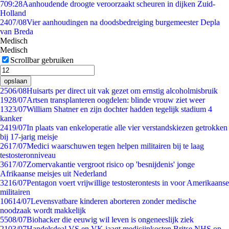
7
09:28
Aanhoudende droogte veroorzaakt scheuren in dijken Zuid-
Holland
24
07/08
Vier aanhoudingen na doodsbedreiging burgemeester Depla
van Breda
Medisch
Medisch
Scrollbar gebruiken
opslaan
25
06/08
Huisarts per direct uit vak gezet om ernstig alcoholmisbruik
19
28/07
Artsen transplanteren oogdelen: blinde vrouw ziet weer
13
23/07
William Shatner en zijn dochter hadden tegelijk stadium 4
kanker
24
19/07
In plaats van enkeloperatie alle vier verstandskiezen getrokken
bij 17-jarig meisje
26
17/07
Medici waarschuwen tegen helpen militairen bij te laag
testosteronniveau
36
17/07
Zomervakantie vergroot risico op 'besnijdenis' jonge
Afrikaanse meisjes uit Nederland
32
16/07
Pentagon voert vrijwillige testosterontests in voor Amerikaanse
militairen
106
14/07
Levensvatbare kinderen aborteren zonder medische
noodzaak wordt makkelijk
55
08/07
Biohacker die eeuwig wil leven is ongeneeslijk ziek
21
03/07
Handelsdeal VS en VK jaagt medicijnkosten Britse NHS op