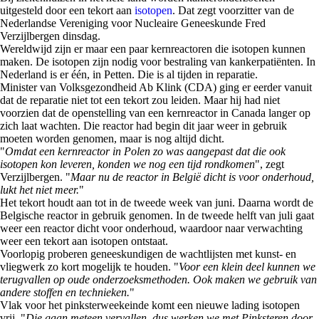
uitgesteld door een tekort aan
isotopen
. Dat zegt voorzitter van de
Nederlandse Vereniging voor Nucleaire Geneeskunde Fred
Verzijlbergen dinsdag.
Wereldwijd zijn er maar een paar kernreactoren die isotopen kunnen
maken. De isotopen zijn nodig voor bestraling van kankerpatiënten. In
Nederland is er één, in Petten. Die is al tijden in reparatie.
Minister van Volksgezondheid Ab Klink (CDA) ging er eerder vanuit
dat de reparatie niet tot een tekort zou leiden. Maar hij had niet
voorzien dat de openstelling van een kernreactor in Canada langer op
zich laat wachten. Die reactor had begin dit jaar weer in gebruik
moeten worden genomen, maar is nog altijd dicht.
"
Omdat een kernreactor in Polen zo was aangepast dat die ook
isotopen kon leveren, konden we nog een tijd rondkomen
", zegt
Verzijlbergen. "
Maar nu de reactor in België dicht is voor onderhoud,
lukt het niet meer.
"
Het tekort houdt aan tot in de tweede week van juni. Daarna wordt de
Belgische reactor in gebruik genomen. In de tweede helft van juli gaat
weer een reactor dicht voor onderhoud, waardoor naar verwachting
weer een tekort aan isotopen ontstaat.
Voorlopig proberen geneeskundigen de wachtlijsten met kunst- en
vliegwerk zo kort mogelijk te houden. "
Voor een klein deel kunnen we
terugvallen op oude onderzoeksmethoden. Ook maken we gebruik van
andere stoffen en technieken.
"
Vlak voor het pinksterweekeinde komt een nieuwe lading isotopen
vrij. "
Die gaan meteen vervallen, dus werken we met Pinksteren door