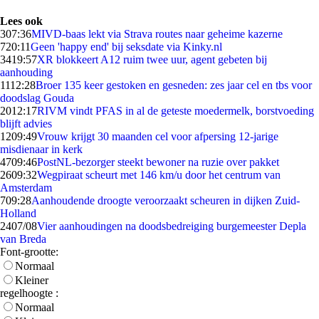
Lees ook
3
07:36
MIVD-baas lekt via Strava routes naar geheime kazerne
7
20:11
Geen 'happy end' bij seksdate via Kinky.nl
34
19:57
XR blokkeert A12 ruim twee uur, agent gebeten bij
aanhouding
11
12:28
Broer 135 keer gestoken en gesneden: zes jaar cel en tbs voor
doodslag Gouda
20
12:17
RIVM vindt PFAS in al de geteste moedermelk, borstvoeding
blijft advies
12
09:49
Vrouw krijgt 30 maanden cel voor afpersing 12-jarige
misdienaar in kerk
47
09:46
PostNL-bezorger steekt bewoner na ruzie over pakket
26
09:32
Wegpiraat scheurt met 146 km/u door het centrum van
Amsterdam
7
09:28
Aanhoudende droogte veroorzaakt scheuren in dijken Zuid-
Holland
24
07/08
Vier aanhoudingen na doodsbedreiging burgemeester Depla
van Breda
Font-grootte:
Normaal
Kleiner
regelhoogte :
Normaal