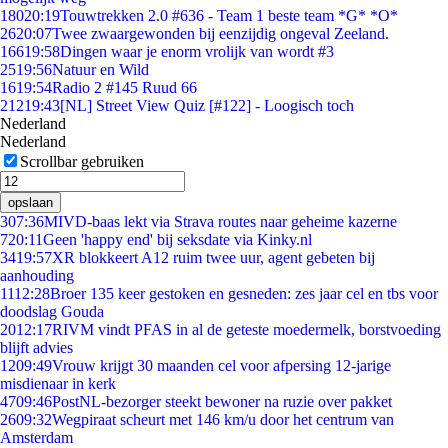
180
20:19
Touwtrekken 2.0 #636 - Team 1 beste team *G* *O*
26
20:07
Twee zwaargewonden bij eenzijdig ongeval Zeeland.
166
19:58
Dingen waar je enorm vrolijk van wordt #3
25
19:56
Natuur en Wild
16
19:54
Radio 2 #145 Ruud 66
212
19:43
[NL] Street View Quiz [#122] - Loogisch toch
Nederland
Nederland
Scrollbar gebruiken
opslaan
3
07:36
MIVD-baas lekt via Strava routes naar geheime kazerne
7
20:11
Geen 'happy end' bij seksdate via Kinky.nl
34
19:57
XR blokkeert A12 ruim twee uur, agent gebeten bij
aanhouding
11
12:28
Broer 135 keer gestoken en gesneden: zes jaar cel en tbs voor
doodslag Gouda
20
12:17
RIVM vindt PFAS in al de geteste moedermelk, borstvoeding
blijft advies
12
09:49
Vrouw krijgt 30 maanden cel voor afpersing 12-jarige
misdienaar in kerk
47
09:46
PostNL-bezorger steekt bewoner na ruzie over pakket
26
09:32
Wegpiraat scheurt met 146 km/u door het centrum van
Amsterdam