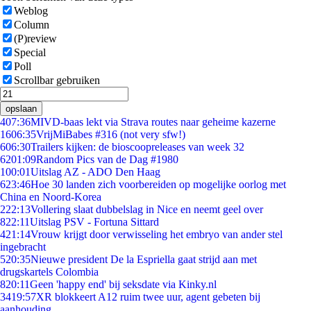
Weblog
Column
(P)review
Special
Poll
Scrollbar gebruiken
opslaan
4
07:36
MIVD-baas lekt via Strava routes naar geheime kazerne
16
06:35
VrijMiBabes #316 (not very sfw!)
6
06:30
Trailers kijken: de bioscoopreleases van week 32
62
01:09
Random Pics van de Dag #1980
1
00:01
Uitslag AZ - ADO Den Haag
6
23:46
Hoe 30 landen zich voorbereiden op mogelijke oorlog met
China en Noord-Korea
2
22:13
Vollering slaat dubbelslag in Nice en neemt geel over
8
22:11
Uitslag PSV - Fortuna Sittard
4
21:14
Vrouw krijgt door verwisseling het embryo van ander stel
ingebracht
5
20:35
Nieuwe president De la Espriella gaat strijd aan met
drugskartels Colombia
8
20:11
Geen 'happy end' bij seksdate via Kinky.nl
34
19:57
XR blokkeert A12 ruim twee uur, agent gebeten bij
aanhouding