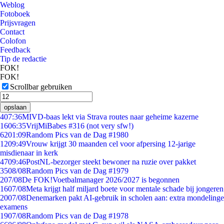
Weblog
Fotoboek
Prijsvragen
Contact
Colofon
Feedback
Tip de redactie
FOK!
FOK!
Scrollbar gebruiken
opslaan
4
07:36
MIVD-baas lekt via Strava routes naar geheime kazerne
16
06:35
VrijMiBabes #316 (not very sfw!)
62
01:09
Random Pics van de Dag #1980
12
09:49
Vrouw krijgt 30 maanden cel voor afpersing 12-jarige
misdienaar in kerk
47
09:46
PostNL-bezorger steekt bewoner na ruzie over pakket
35
08/08
Random Pics van de Dag #1979
2
07/08
De FOK!Voetbalmanager 2026/2027 is begonnen
16
07/08
Meta krijgt half miljard boete voor mentale schade bij jongeren
20
07/08
Denemarken pakt AI-gebruik in scholen aan: extra mondelinge
examens
19
07/08
Random Pics van de Dag #1978