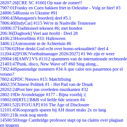
282
07:26
[CRE SC #160] Op naar de zomer!!
79
07:01
Franky en Coen bakken friet in Oekraïne - Volg ze hier! #3
248
06:54
Russia vs Ukraine #91
19
06:43
Managarm's boerderij deel #5.1
78
06:40
[IndyCar] #115 We're in Nashville Tennessee
169
06:37
Traditioneel tekenen #6; met honden
2
06:36
[Dagboek] Veel aan hoofd - Deel 28
41
06:23
Horrorfilms #33: Halloween
34
06:12
Astronomie in de Achtertuin #6
117
06:02
Hoe denkt God echt over homo-seksualiteit? deel 4
112
04:42
[FOK!Voetbalmanager 2026/2027] #1 We zijn er weer
299
04:18
[AMV] VS #1312 spammers van de internationale rechtsorde
214
03:47
Punk, disco, New Wave of? #60 Sing along...
73
02:44
Spaanstalige nummers #34 A que calor nos pasaremos por el
verano?
78
02:42
PDC Nieuws #15: Matchfixing
46
02:35
Chinese Politiek #1 - Het Pad van de Draak
282
02:24
Post hier pas overleden muzikanten #32
28
02:19
De Avondetappe #177 - Bijna voorbij :(
198
02:00
[RTL] B&B vol liefde 6de seizoen #4
258
01:52
[UFO/UAP] #16 The Age of Disclosure
121
01:45
Koopzegels sparen bij AH duurt straks 2x zo lang
16
01:21
Ik rook nog steeds
145
00:50
Jonge Cambridge professor stapt op na claims over plagiaat
en leugens