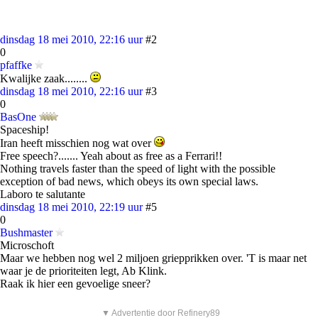
dinsdag 18 mei 2010, 22:16 uur
#2
0
pfaffke
Kwalijke zaak........
dinsdag 18 mei 2010, 22:16 uur
#3
0
BasOne
Spaceship!
Iran heeft misschien nog wat over
Free speech?....... Yeah about as free as a Ferrari!!
Nothing travels faster than the speed of light with the possible
exception of bad news, which obeys its own special laws.
Laboro te salutante
dinsdag 18 mei 2010, 22:19 uur
#5
0
Bushmaster
Microschoft
Maar we hebben nog wel 2 miljoen griepprikken over. 'T is maar net
waar je de prioriteiten legt, Ab Klink.
Raak ik hier een gevoelige sneer?
▼ Advertentie door Refinery89