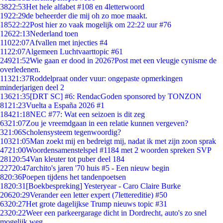
38
22:53
Het hele alfabet #108 en 4letterwoord
19
22:29
de beheerder die mij oh zo moe maakt.
185
22:22
Post hier zo vaak mogelijk om 22:22 uur #76
126
22:13
Nederland toen
110
22:07
Afvallen met injecties #4
11
22:07
Algemeen Luchtvaarttopic #61
249
21:52
Wie gaan er dood in 2026?Post met een vleugje cynisme de
overledenen.
113
21:37
Roddelpraat onder vuur: ongepaste opmerkingen
minderjarigen deel 2
136
21:35
[DRT SC] #6: RendacGoden sponsored by TONZON
81
21:23
Vuelta a España 2026 #1
184
21:18
NEC #77: Wat een seizoen is dit zeg
63
21:07
Zou je vreemdgaan in een relatie kunnen vergeven?
3
21:06
Scholensysteem tegenwoordig?
103
21:05
Man zoekt mij en bedreigt mij, nadat ik met zijn zoon sprak
47
21:00
Woordensamenstelspel #1184 met 2 woorden spreken SVP
281
20:54
Van kleuter tot puber deel 184
227
20:47
archito's jaren '70 huis #5 - Een nieuw begin
8
20:36
Poepen tijdens het tandenpoetsen
18
20:31
[Boekbespreking] Yesteryear - Caro Claire Burke
206
20:29
Verander een letter expert (7lettereditie) #50
63
20:27
Het grote dagelijkse Trump nieuws topic #31
23
20:22
Weer een parkeergarage dicht in Dordrecht, auto's zo snel
mogelijk weg