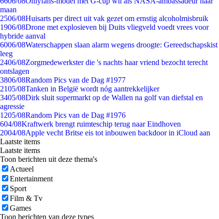
66
06/08
Onlyfans-model met G-cup wil als NASA-ambassadeur naar
maan
25
06/08
Huisarts per direct uit vak gezet om ernstig alcoholmisbruik
19
06/08
Drone met explosieven bij Duits vliegveld voedt vrees voor
hybride aanval
60
06/08
Waterschappen slaan alarm wegens droogte: Gereedschapskist
leeg
24
06/08
Zorgmedewerkster die 's nachts haar vriend bezocht terecht
ontslagen
38
06/08
Random Pics van de Dag #1977
21
05/08
Tanken in België wordt nóg aantrekkelijker
34
05/08
Dirk sluit supermarkt op de Wallen na golf van diefstal en
agressie
12
05/08
Random Pics van de Dag #1976
6
04/08
Kraftwerk brengt ruimteschip terug naar Eindhoven
20
04/08
Apple vecht Britse eis tot inbouwen backdoor in iCloud aan
Laatste items
Laatste items
Toon berichten uit deze thema's
Actueel
Entertainment
Sport
Film & Tv
Games
Toon berichten van deze types