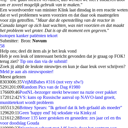
om er zoveel mogelijk gebruik van te maken.
"
Een woordvoerder van minister Klink laat dinsdag in een reactie weten
dat er wel problemen waren voorzien en dat daar ook maatregelen
voor zijn getroffen. "
Maar dat de openstelling van de reactor in
Canada langer op zich laat wachten, was niet voorzien en dat maakt
het probleem wel groter. Dat is op dit moment een gegeven.
"
isotopen
kanker
patiënten
tekort
Submitter:
Bron:
Novum
58
Help ons; deel dit item als je het leuk vond
Heb je een leuk of interessant bericht gevonden dat je graag op FOK!
terug ziet?
Tip ons dan via de submit!
Zoek jij altijd de leukste nieuwtjes en kun je daar leuk over schrijven?
Meld je aan als nieuwsposter!
Meest gelezen
83030
06:35
VrijMiBabes #316 (not very sfw!)
52912
01:09
Random Pics van de Dag #1980
1766
09:46
PostNL-bezorger steekt bewoner na ruzie over pakket
1720
12:42
VS: kans op Russische aanval op NAVO-land groeit,
munitietekort wordt probleem
1655
13:26
Britney Spears: "Ik geloof dat ik heb gefaald als moeder"
1296
20:11
Geen 'happy end' bij seksdate via Kinky.nl
1216
12:28
Broer 135 keer gestoken en gesneden: zes jaar cel en tbs
voor doodslag Gouda