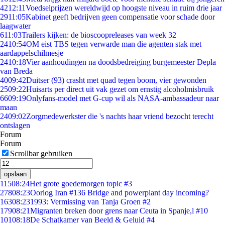
42
12:11
Voedselprijzen wereldwijd op hoogste niveau in ruim drie jaar
29
11:05
Kabinet geeft bedrijven geen compensatie voor schade door
laagwater
6
11:03
Trailers kijken: de bioscoopreleases van week 32
24
10:54
OM eist TBS tegen verwarde man die agenten stak met
aardappelschilmesje
24
10:18
Vier aanhoudingen na doodsbedreiging burgemeester Depla
van Breda
40
09:42
Duitser (93) crasht met quad tegen boom, vier gewonden
25
09:22
Huisarts per direct uit vak gezet om ernstig alcoholmisbruik
66
09:19
Onlyfans-model met G-cup wil als NASA-ambassadeur naar
maan
24
09:02
Zorgmedewerkster die 's nachts haar vriend bezocht terecht
ontslagen
Forum
Forum
Scrollbar gebruiken
opslaan
115
08:24
Het grote goedemorgen topic #3
278
08:23
Oorlog Iran #136 Bridge and powerplant day incoming?
163
08:23
1993: Vermissing van Tanja Groen #2
179
08:21
Migranten breken door grens naar Ceuta in Spanje,l #10
101
08:18
De Schatkamer van Beeld & Geluid #4