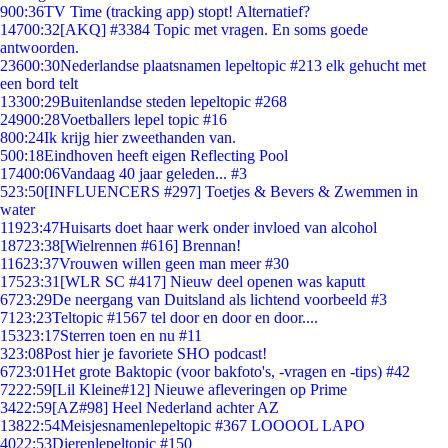
9
00:36
TV Time (tracking app) stopt! Alternatief?
147
00:32
[AKQ] #3384 Topic met vragen. En soms goede
antwoorden.
236
00:30
Nederlandse plaatsnamen lepeltopic #213 elk gehucht met
een bord telt
133
00:29
Buitenlandse steden lepeltopic #268
249
00:28
Voetballers lepel topic #16
8
00:24
Ik krijg hier zweethanden van.
5
00:18
Eindhoven heeft eigen Reflecting Pool
174
00:06
Vandaag 40 jaar geleden... #3
5
23:50
[INFLUENCERS #297] Toetjes & Bevers & Zwemmen in
water
119
23:47
Huisarts doet haar werk onder invloed van alcohol
187
23:38
[Wielrennen #616] Brennan!
116
23:37
Vrouwen willen geen man meer #30
175
23:31
[WLR SC #417] Nieuw deel openen was kaputt
67
23:29
De neergang van Duitsland als lichtend voorbeeld #3
71
23:23
Teltopic #1567 tel door en door en door....
153
23:17
Sterren toen en nu #11
3
23:08
Post hier je favoriete SHO podcast!
67
23:01
Het grote Baktopic (voor bakfoto's, -vragen en -tips) #42
72
22:59
[Lil Kleine#12] Nieuwe afleveringen op Prime
34
22:59
[AZ#98] Heel Nederland achter AZ
138
22:54
Meisjesnamenlepeltopic #367 LOOOOL LAPO
40
22:53
Dierenlepeltopic #150