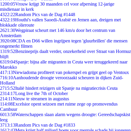
12
00:05
Vrouw krijgt 30 maanden cel voor afpersing 12-jarige
misdienaar in kerk
43
22:22
Random Pics van de Dag #1448
43
22:19
Houthi's vallen Saoedi-Arabië en Jemen aan, dreigen met
blokkade olieroute
26
21:30
Wegpiraat scheurt met 146 km/u door het centrum van
Amsterdam
39
20:08
CDA en D66 willen ingrijpen tegen 'gluurbrillen' die mensen
ongemerkt filmen
13
19:52
Benzineprijs daalt verder, onzekerheid over Straat van Hormuz
blijft
63
19:04
Spanje: bijna alle migranten in Ceuta weer teruggekeerd naar
Marokko
4
17:13
Niewiadoma profiteert van pokerspel en grijpt geel op Ventoux
7
16:10
Aanhoudende droogte veroorzaakt scheuren in dijken Zuid-
Holland
27
15:52
Italië hindert reizigers uit Spanje na migratiecrisis Ceuta
23
14:17
Long live the 7th of October
2
14:11
Nieuw te streamen in augustus
1
14:08
Excelsior opent seizoen met ruime zege op promovendus
Cambuur
60
13:58
Waterschappen slaan alarm wegens droogte: Gereedschapskist
leeg
37
13:13
Random Pics van de Dag #1833
16
12:43
Meta krijgt half miljard boete voor mentale schade bij jongeren