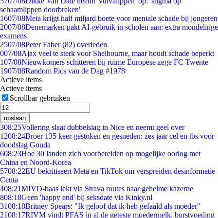
57
07/08
Dikke Van Dale neemt 'vulvalippen' op: 'stigma op
schaamlippen doorbreken'
16
07/08
Meta krijgt half miljard boete voor mentale schade bij jongeren
20
07/08
Denemarken pakt AI-gebruik in scholen aan: extra mondelinge
examens
25
07/08
Peter Faber (82) overleden
0
07/08
Ajax veel te sterk voor Shelbourne, maar houdt schade beperkt
1
07/08
Nieuwkomers schitteren bij ruime Europese zege FC Twente
19
07/08
Random Pics van de Dag #1978
Actieve items
Actieve items
Scrollbar gebruiken
opslaan
3
08:25
Vollering slaat dubbelslag in Nice en neemt geel over
12
08:24
Broer 135 keer gestoken en gesneden: zes jaar cel en tbs voor
doodslag Gouda
6
08:23
Hoe 30 landen zich voorbereiden op mogelijke oorlog met
China en Noord-Korea
57
08:22
EU bekritiseert Meta en TikTok om verspreiden desinformatie
Ceuta
4
08:21
MIVD-baas lekt via Strava routes naar geheime kazerne
8
08:18
Geen 'happy end' bij seksdate via Kinky.nl
31
08:18
Britney Spears: "Ik geloof dat ik heb gefaald als moeder"
21
08:17
RIVM vindt PFAS in al de geteste moedermelk, borstvoeding