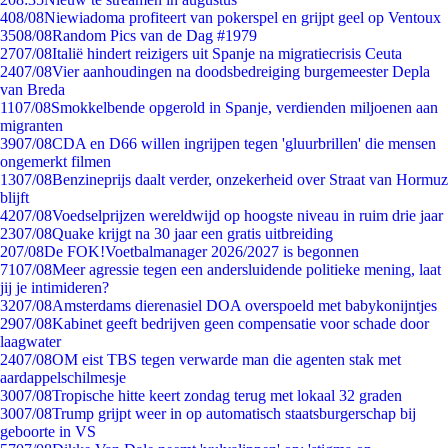
4
08/08
Niewiadoma profiteert van pokerspel en grijpt geel op Ventoux
35
08/08
Random Pics van de Dag #1979
27
07/08
Italië hindert reizigers uit Spanje na migratiecrisis Ceuta
24
07/08
Vier aanhoudingen na doodsbedreiging burgemeester Depla
van Breda
11
07/08
Smokkelbende opgerold in Spanje, verdienden miljoenen aan
migranten
39
07/08
CDA en D66 willen ingrijpen tegen 'gluurbrillen' die mensen
ongemerkt filmen
13
07/08
Benzineprijs daalt verder, onzekerheid over Straat van Hormuz
blijft
42
07/08
Voedselprijzen wereldwijd op hoogste niveau in ruim drie jaar
23
07/08
Quake krijgt na 30 jaar een gratis uitbreiding
2
07/08
De FOK!Voetbalmanager 2026/2027 is begonnen
71
07/08
Meer agressie tegen een andersluidende politieke mening, laat
jij je intimideren?
32
07/08
Amsterdams dierenasiel DOA overspoeld met babykonijntjes
29
07/08
Kabinet geeft bedrijven geen compensatie voor schade door
laagwater
24
07/08
OM eist TBS tegen verwarde man die agenten stak met
aardappelschilmesje
30
07/08
Tropische hitte keert zondag terug met lokaal 32 graden
30
07/08
Trump grijpt weer in op automatisch staatsburgerschap bij
geboorte in VS