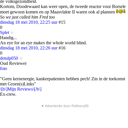
de volksgezondheid.
Kortom, Doodewaard kan weer open, de tweede reactor voor Borsele
moet gewoon komen en op Maasvlakte II waren ook al plannen
So we just called him Fred too
dinsdag 18 mei 2010, 22:25 uur
#15
0
Splet
Handig...
An eye for an eye makes the whole world blind.
dinsdag 18 mei 2010, 22:26 uur
#16
0
detulp050
Oud Reviewer
foto
"Geen kernenergie, kankerpatienten hebben pech! Zin in de toekomst
met Groen(s)Links"
\[b\]Mijn Reviews\[/b\]
Ex-crew.
▼ Advertentie door Refinery89