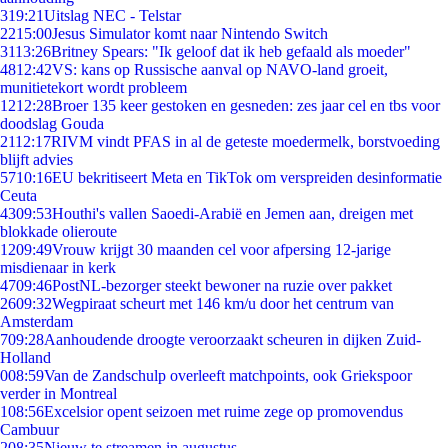
3
19:21
Uitslag NEC - Telstar
22
15:00
Jesus Simulator komt naar Nintendo Switch
31
13:26
Britney Spears: "Ik geloof dat ik heb gefaald als moeder"
48
12:42
VS: kans op Russische aanval op NAVO-land groeit,
munitietekort wordt probleem
12
12:28
Broer 135 keer gestoken en gesneden: zes jaar cel en tbs voor
doodslag Gouda
21
12:17
RIVM vindt PFAS in al de geteste moedermelk, borstvoeding
blijft advies
57
10:16
EU bekritiseert Meta en TikTok om verspreiden desinformatie
Ceuta
43
09:53
Houthi's vallen Saoedi-Arabië en Jemen aan, dreigen met
blokkade olieroute
12
09:49
Vrouw krijgt 30 maanden cel voor afpersing 12-jarige
misdienaar in kerk
47
09:46
PostNL-bezorger steekt bewoner na ruzie over pakket
26
09:32
Wegpiraat scheurt met 146 km/u door het centrum van
Amsterdam
7
09:28
Aanhoudende droogte veroorzaakt scheuren in dijken Zuid-
Holland
0
08:59
Van de Zandschulp overleeft matchpoints, ook Griekspoor
verder in Montreal
1
08:56
Excelsior opent seizoen met ruime zege op promovendus
Cambuur
2
08:35
Nieuw te streamen in augustus