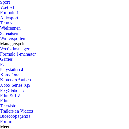
Sport
Voetbal
Formule 1
Autosport
Tennis
Wielrennen
Schaatsen
Wintersporten
Managerspelen
Voetbalmanager
Formule 1-manager
Games
PC
Playstation 4
Xbox One
Nintendo Switch
Xbox Series X|S
PlayStation 5
Film & TV
Film
Televisie
Trailers en Videos
Bioscoopagenda
Forum
Meer