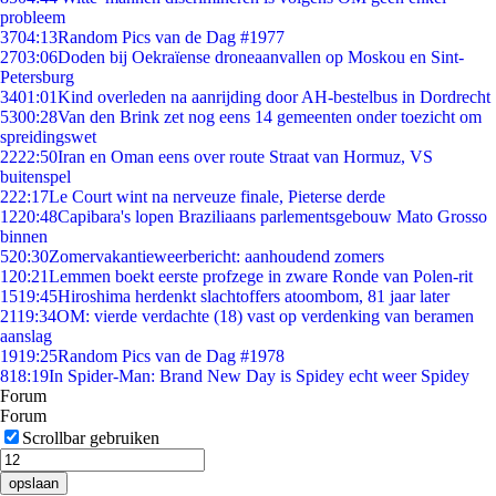
probleem
37
04:13
Random Pics van de Dag #1977
27
03:06
Doden bij Oekraïense droneaanvallen op Moskou en Sint-
Petersburg
34
01:01
Kind overleden na aanrijding door AH-bestelbus in Dordrecht
53
00:28
Van den Brink zet nog eens 14 gemeenten onder toezicht om
spreidingswet
22
22:50
Iran en Oman eens over route Straat van Hormuz, VS
buitenspel
2
22:17
Le Court wint na nerveuze finale, Pieterse derde
12
20:48
Capibara's lopen Braziliaans parlementsgebouw Mato Grosso
binnen
5
20:30
Zomervakantieweerbericht: aanhoudend zomers
1
20:21
Lemmen boekt eerste profzege in zware Ronde van Polen-rit
15
19:45
Hiroshima herdenkt slachtoffers atoombom, 81 jaar later
21
19:34
OM: vierde verdachte (18) vast op verdenking van beramen
aanslag
19
19:25
Random Pics van de Dag #1978
8
18:19
In Spider-Man: Brand New Day is Spidey echt weer Spidey
Forum
Forum
Scrollbar gebruiken
opslaan