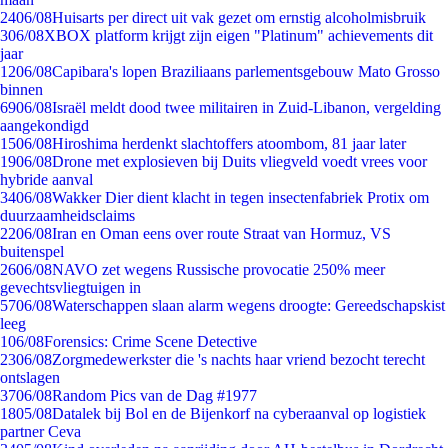
24
06/08
Huisarts per direct uit vak gezet om ernstig alcoholmisbruik
3
06/08
XBOX platform krijgt zijn eigen "Platinum" achievements dit
jaar
12
06/08
Capibara's lopen Braziliaans parlementsgebouw Mato Grosso
binnen
69
06/08
Israël meldt dood twee militairen in Zuid-Libanon, vergelding
aangekondigd
15
06/08
Hiroshima herdenkt slachtoffers atoombom, 81 jaar later
19
06/08
Drone met explosieven bij Duits vliegveld voedt vrees voor
hybride aanval
34
06/08
Wakker Dier dient klacht in tegen insectenfabriek Protix om
duurzaamheidsclaims
22
06/08
Iran en Oman eens over route Straat van Hormuz, VS
buitenspel
26
06/08
NAVO zet wegens Russische provocatie 250% meer
gevechtsvliegtuigen in
57
06/08
Waterschappen slaan alarm wegens droogte: Gereedschapskist
leeg
1
06/08
Forensics: Crime Scene Detective
23
06/08
Zorgmedewerkster die 's nachts haar vriend bezocht terecht
ontslagen
37
06/08
Random Pics van de Dag #1977
18
05/08
Datalek bij Bol en de Bijenkorf na cyberaanval op logistiek
partner Ceva