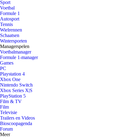
Sport
Voetbal
Formule 1
Autosport
Tennis
Wielrennen
Schaatsen
Wintersporten
Managerspelen
Voetbalmanager
Formule 1-manager
Games
PC
Playstation 4
Xbox One
Nintendo Switch
Xbox Series X|S
PlayStation 5
Film & TV
Film
Televisie
Trailers en Videos
Bioscoopagenda
Forum
Meer