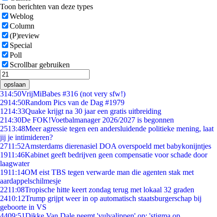
Toon berichten van deze types
Weblog
Column
(P)review
Special
Poll
Scrollbar gebruiken
opslaan
3
14:50
VrijMiBabes #316 (not very sfw!)
29
14:50
Random Pics van de Dag #1979
12
14:33
Quake krijgt na 30 jaar een gratis uitbreiding
2
14:30
De FOK!Voetbalmanager 2026/2027 is begonnen
25
13:48
Meer agressie tegen een andersluidende politieke mening, laat
jij je intimideren?
27
11:52
Amsterdams dierenasiel DOA overspoeld met babykonijntjes
19
11:46
Kabinet geeft bedrijven geen compensatie voor schade door
laagwater
19
11:14
OM eist TBS tegen verwarde man die agenten stak met
aardappelschilmesje
22
11:08
Tropische hitte keert zondag terug met lokaal 32 graden
24
10:12
Trump grijpt weer in op automatisch staatsburgerschap bij
geboorte in VS
44
09:51
Dikke Van Dale neemt 'vulvalippen' op: 'stigma op