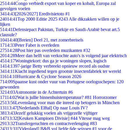
25
14:44
Congo verbiedt export van koper en kobalt, Europa zal
gevolgen voelen
34
14:43
[2026/2027] Eredivisietoto #1
240
14:41
Top 2000 Editie 2025 #243 Alle dikzakken willen op je
lijken
5
14:41
Defensiepact Pakistan, Turkije en Saudi-Arabië bevat art.5
clausule?
104
14:40
[Breien] Deel 21, met zomerbreisels
17
14:33
Peter Faber is overleden
275
14:28
Post hier pas overleden muzikanten #32
20
14:28
Meer dan helft van verkochte auto's is volgend jaar elektrisch
45
14:17
Woningtekort: dus ga je woningen slopen, logisch
14
14:13
97-jarige Betty verbreekt opnieuw record als oudste
34
14:11
Klacht ingediend tegen grootste insectenfabriek ter wereld
116
14:10
Hurricane & Cyclone Season 2026
7
14:09
Spaanse kust onder vuur van Portugese oorlogsschepen: 120
gewonden
32
14:03
Astronomie in de Achtertuin #6
171
14:02
Wat is jullie binnenhuistemperatuur? #81 Horrorzomer
25
13:56
Levenslang voor man die inreed op betogers in München
131
13:47
[Nederlands Elftal] Op naar Louis IV?
38
13:43
Jezelf gelukkig voelen als vrijgezelle vijftiger
147
13:32
[Keuken Kampioen Divisie] #44 Vitesse mag weg
29
13:32
Transfergeruchten en contractverlenging #83
243
13:31
[Videoland] B&B vol liefde 6de seizoen #1 voor de