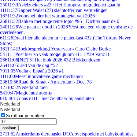
250
11:39
Asielzoekers #22 : Het Europese migratiepact gaat in
111
11:37
Kapper Walat (27) slachtoffer van vernielingen
167
11:32
Voorspel hier het warmtegetal van 2026
268
11:32
Banken met hoge rente topic #95 - Dichter naar de 0
240
11:26
Wie gaan er dood in 2026?Post met een vleugje cynisme de
overledenen.
6
11:26
Draai hier alle platen in je platenkast #32 (The Torture Never
Stops)
16
11:14
[Boekbespreking] Yesteryear - Caro Claire Burke
54
11:11
Post hier zo vaak mogelijk om 11:11 #39 Vanz11
266
11:06
[NET5] Het blok 2026 #32 Blokkendozen
264
11:05
Lied van de dag #52
79
11:05
Vuelta a España 2026 #1
11
11:00
Meest innovatieve game mechanics
236
10:56
Raad de Straat - Amsterdam - Deel 78
121
10:52
Nederland toen
54
10:47
Magic mushrooms
0
10:46
LG nas n1t1 - niet zichtbaar bij aansluiten
Nederland
Nederland
Scrollbar gebruiken
opslaan
27
11:52
Amsterdams dierenasiel DOA overspoeld met babykonijntjes