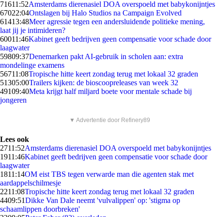
716
11:52
Amsterdams dierenasiel DOA overspoeld met babykonijntjes
670
22:04
Ontslagen bij Halo Studios na Campaign Evolved
614
13:48
Meer agressie tegen een andersluidende politieke mening,
laat jij je intimideren?
600
11:46
Kabinet geeft bedrijven geen compensatie voor schade door
laagwater
598
09:37
Denemarken pakt AI-gebruik in scholen aan: extra
mondelinge examens
567
11:08
Tropische hitte keert zondag terug met lokaal 32 graden
513
05:00
Trailers kijken: de bioscoopreleases van week 32
491
09:40
Meta krijgt half miljard boete voor mentale schade bij
jongeren
▼ Advertentie door Refinery89
Lees ook
27
11:52
Amsterdams dierenasiel DOA overspoeld met babykonijntjes
19
11:46
Kabinet geeft bedrijven geen compensatie voor schade door
laagwater
18
11:14
OM eist TBS tegen verwarde man die agenten stak met
aardappelschilmesje
22
11:08
Tropische hitte keert zondag terug met lokaal 32 graden
44
09:51
Dikke Van Dale neemt 'vulvalippen' op: 'stigma op
schaamlippen doorbreken'