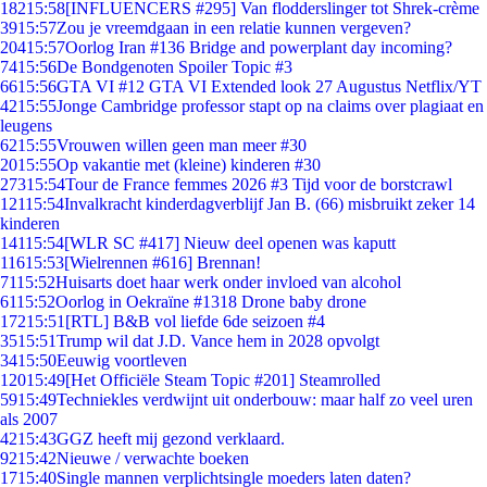
182
15:58
[INFLUENCERS #295] Van flodderslinger tot Shrek-crème
39
15:57
Zou je vreemdgaan in een relatie kunnen vergeven?
204
15:57
Oorlog Iran #136 Bridge and powerplant day incoming?
74
15:56
De Bondgenoten Spoiler Topic #3
66
15:56
GTA VI #12 GTA VI Extended look 27 Augustus Netflix/YT
42
15:55
Jonge Cambridge professor stapt op na claims over plagiaat en
leugens
62
15:55
Vrouwen willen geen man meer #30
20
15:55
Op vakantie met (kleine) kinderen #30
273
15:54
Tour de France femmes 2026 #3 Tijd voor de borstcrawl
121
15:54
Invalkracht kinderdagverblijf Jan B. (66) misbruikt zeker 14
kinderen
141
15:54
[WLR SC #417] Nieuw deel openen was kaputt
116
15:53
[Wielrennen #616] Brennan!
71
15:52
Huisarts doet haar werk onder invloed van alcohol
61
15:52
Oorlog in Oekraïne #1318 Drone baby drone
172
15:51
[RTL] B&B vol liefde 6de seizoen #4
35
15:51
Trump wil dat J.D. Vance hem in 2028 opvolgt
34
15:50
Eeuwig voortleven
120
15:49
[Het Officiële Steam Topic #201] Steamrolled
59
15:49
Techniekles verdwijnt uit onderbouw: maar half zo veel uren
als 2007
42
15:43
GGZ heeft mij gezond verklaard.
92
15:42
Nieuwe / verwachte boeken
17
15:40
Single mannen verplichtsingle moeders laten daten?