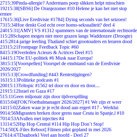
27
15:39
Pinda-allergie? Andermans poep slikken helpt misschien
192
15:38
[SBS6] De Oranjezomer #10 Helene je kan het niet stop
ermee
176
15:36
[Live Eredivisie #1784] Dying seconds van het seizoen!
73
15:34
Hoe denkt God echt over homo-seksualiteit? deel 4
240
15:31
[AMV] VS #1312 spammers van de internationale rechtsorde
1
15:28
Schapen mogen niet meer grazen langs Waddenzee (Droogte)
4
15:28
14-jarige leerling Thailand schiet grootouders en leraren dood
233
15:21
Frontpage Feedback Topic #60
84
15:19
Overleden Acteurs & Actrices Deel #15
144
15:17
De EU-politiek #6 Musk naar Europa!
38
15:15
[Voorspellen] Voorspel de eindstand van de Eredivisie
2026/2027
19
15:13
[Crowdfunding] #443 Rentestijgingen?
163
15:13
Politieke podcasts #1
200
15:13
Teltopic #1562 tel door en door en door....
219
15:12
Israel en Gaza #17
5
15:11
Geen miljonair zijn door tijdverspilling
83
15:04
[FOK!Voetbalmanager 2026/2027] #1 We zijn er weer
141
15:02
Zaken waar je je echt dood aan ergert #17 - Werklui
99
14:56
Migranten breken door grens naar Ceuta in Spanje,l #10
70
14:53
Afvallen met injecties #4
131
14:52
Hip Hop Central #114 Hip Hop Don´t Stop!
7
14:50
[X-Files Reboot] Filmen pilot gepland in mei 2026
276
14:47
[Dagboek] Veel aan hoofd - Deel 27