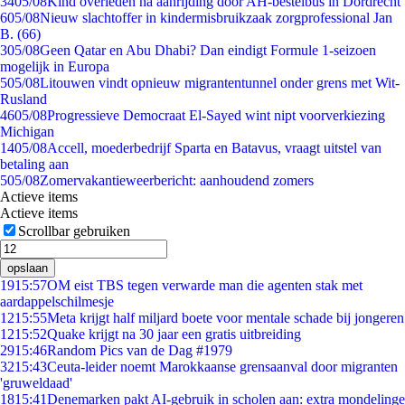
34
05/08
Kind overleden na aanrijding door AH-bestelbus in Dordrecht
6
05/08
Nieuw slachtoffer in kindermisbruikzaak zorgprofessional Jan
B. (66)
3
05/08
Geen Qatar en Abu Dhabi? Dan eindigt Formule 1-seizoen
mogelijk in Europa
5
05/08
Litouwen vindt opnieuw migrantentunnel onder grens met Wit-
Rusland
46
05/08
Progressieve Democraat El-Sayed wint nipt voorverkiezing
Michigan
14
05/08
Accell, moederbedrijf Sparta en Batavus, vraagt uitstel van
betaling aan
5
05/08
Zomervakantieweerbericht: aanhoudend zomers
Actieve items
Actieve items
Scrollbar gebruiken
opslaan
19
15:57
OM eist TBS tegen verwarde man die agenten stak met
aardappelschilmesje
12
15:55
Meta krijgt half miljard boete voor mentale schade bij jongeren
12
15:52
Quake krijgt na 30 jaar een gratis uitbreiding
29
15:46
Random Pics van de Dag #1979
32
15:43
Ceuta-leider noemt Marokkaanse grensaanval door migranten
'gruweldaad'
18
15:41
Denemarken pakt AI-gebruik in scholen aan: extra mondelinge