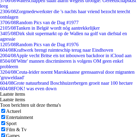
57
06/08
Waterschappen slaan alarm wegens droogte: Gereedschapskist
leeg
23
06/08
Zorgmedewerkster die 's nachts haar vriend bezocht terecht
ontslagen
37
06/08
Random Pics van de Dag #1977
21
05/08
Tanken in België wordt nóg aantrekkelijker
34
05/08
Dirk sluit supermarkt op de Wallen na golf van diefstal en
agressie
12
05/08
Random Pics van de Dag #1976
6
04/08
Kraftwerk brengt ruimteschip terug naar Eindhoven
20
04/08
Apple vecht Britse eis tot inbouwen backdoor in iCloud aan
85
04/08
'Witte' mannen discrimineren is volgens OM geen enkel
probleem
32
04/08
Ceuta-leider noemt Marokkaanse grensaanval door migranten
'gruweldaad'
6
04/08
Grote natuurbrand Boschhuizerbergen groeit naar 100 hectare
6
04/08
FOK! was even down
Laatste items
Laatste items
Toon berichten uit deze thema's
Actueel
Entertainment
Sport
Film & Tv
Games