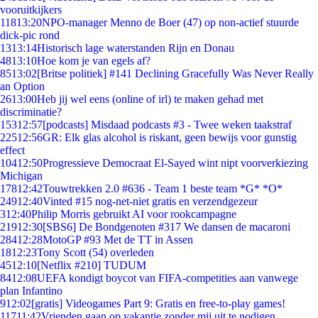
vooruitkijkers
118
13:20
NPO-manager Menno de Boer (47) op non-actief stuurde
dick-pic rond
13
13:14
Historisch lage waterstanden Rijn en Donau
48
13:10
Hoe kom je van egels af?
85
13:02
[Britse politiek] #141 Declining Gracefully Was Never Really
an Option
26
13:00
Heb jij wel eens (online of irl) te maken gehad met
discriminatie?
153
12:57
[podcasts] Misdaad podcasts #3 - Twee weken taakstraf
225
12:56
GR: Elk glas alcohol is riskant, geen bewijs voor gunstig
effect
104
12:50
Progressieve Democraat El-Sayed wint nipt voorverkiezing
Michigan
178
12:42
Touwtrekken 2.0 #636 - Team 1 beste team *G* *O*
249
12:40
Vinted #15 nog-net-niet gratis en verzendgezeur
3
12:40
Philip Morris gebruikt AI voor rookcampagne
219
12:30
[SBS6] De Bondgenoten #317 We dansen de macaroni
284
12:28
MotoGP #93 Met de TT in Assen
18
12:23
Tony Scott (54) overleden
45
12:10
[Netflix #210] TUDUM
84
12:08
UEFA kondigt boycot van FIFA-competities aan vanwege
plan Infantino
9
12:02
[gratis] Videogames Part 9: Gratis en free-to-play games!
117
11:42
Vrienden gaan op vakantie zonder mij uit te nodigen