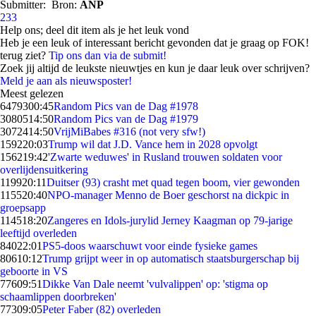
Submitter:
Bron:
ANP
233
Help ons; deel dit item als je het leuk vond
Heb je een leuk of interessant bericht gevonden dat je graag op FOK!
terug ziet?
Tip ons dan via de submit!
Zoek jij altijd de leukste nieuwtjes en kun je daar leuk over schrijven?
Meld je aan als nieuwsposter!
Meest gelezen
64793
00:45
Random Pics van de Dag #1978
30805
14:50
Random Pics van de Dag #1979
30724
14:50
VrijMiBabes #316 (not very sfw!)
1592
20:03
Trump wil dat J.D. Vance hem in 2028 opvolgt
1562
19:42
'Zwarte weduwes' in Rusland trouwen soldaten voor
overlijdensuitkering
1199
20:11
Duitser (93) crasht met quad tegen boom, vier gewonden
1155
20:40
NPO-manager Menno de Boer geschorst na dickpic in
groepsapp
1145
18:20
Zangeres en Idols-jurylid Jerney Kaagman op 79-jarige
leeftijd overleden
840
22:01
PS5-doos waarschuwt voor einde fysieke games
806
10:12
Trump grijpt weer in op automatisch staatsburgerschap bij
geboorte in VS
776
09:51
Dikke Van Dale neemt 'vulvalippen' op: 'stigma op
schaamlippen doorbreken'
773
09:05
Peter Faber (82) overleden