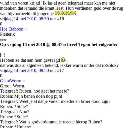
wind van voren krijgt!! Ik las al geen telegraaf maar kan me niet
indenken dat iemand die krant leest. Hun verdienen geld over de rug
van bijvoorbeeld dit jongentje
vrijdag 14 mei 2010, 08:50 uur
#16
0
Hot_Baboon
Pleiterik
quote:
Op vrijdag 14 mei 2010 @ 08:47 schreef Tegan het volgende:
[..]
Hebben ze dat aan hem gevraagd
.
dat was dus al algemeen bekend. lekker warm onder dat rotsblok?
vrijdag 14 mei 2010, 08:50 uur
#17
0
GiantWorm
Groot. Worm.
Telegraaf: Ruben, hoe gaat het met je?
Ruben: Mijn benen doen nog pijn!
Telegraaf: Weet je al dat je vader, moeder en broer dood zijn?
Ruben: *Stilte*
Telegraaf: Nou?
Ruben: *Stilte*
Telegraaf: Wat is godverdomme je reactie hierop Ruben?
Ruben: *Huilen*