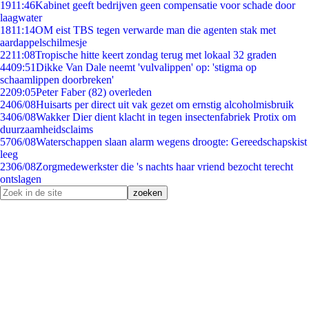
19
11:46
Kabinet geeft bedrijven geen compensatie voor schade door
laagwater
18
11:14
OM eist TBS tegen verwarde man die agenten stak met
aardappelschilmesje
22
11:08
Tropische hitte keert zondag terug met lokaal 32 graden
44
09:51
Dikke Van Dale neemt 'vulvalippen' op: 'stigma op
schaamlippen doorbreken'
22
09:05
Peter Faber (82) overleden
24
06/08
Huisarts per direct uit vak gezet om ernstig alcoholmisbruik
34
06/08
Wakker Dier dient klacht in tegen insectenfabriek Protix om
duurzaamheidsclaims
57
06/08
Waterschappen slaan alarm wegens droogte: Gereedschapskist
leeg
23
06/08
Zorgmedewerkster die 's nachts haar vriend bezocht terecht
ontslagen