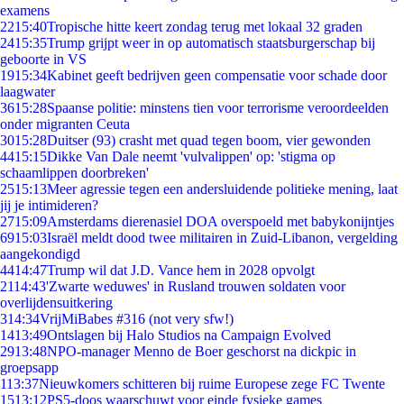
examens
22
15:40
Tropische hitte keert zondag terug met lokaal 32 graden
24
15:35
Trump grijpt weer in op automatisch staatsburgerschap bij
geboorte in VS
19
15:34
Kabinet geeft bedrijven geen compensatie voor schade door
laagwater
36
15:28
Spaanse politie: minstens tien voor terrorisme veroordeelden
onder migranten Ceuta
30
15:28
Duitser (93) crasht met quad tegen boom, vier gewonden
44
15:15
Dikke Van Dale neemt 'vulvalippen' op: 'stigma op
schaamlippen doorbreken'
25
15:13
Meer agressie tegen een andersluidende politieke mening, laat
jij je intimideren?
27
15:09
Amsterdams dierenasiel DOA overspoeld met babykonijntjes
69
15:03
Israël meldt dood twee militairen in Zuid-Libanon, vergelding
aangekondigd
44
14:47
Trump wil dat J.D. Vance hem in 2028 opvolgt
21
14:43
'Zwarte weduwes' in Rusland trouwen soldaten voor
overlijdensuitkering
3
14:34
VrijMiBabes #316 (not very sfw!)
14
13:49
Ontslagen bij Halo Studios na Campaign Evolved
29
13:48
NPO-manager Menno de Boer geschorst na dickpic in
groepsapp
1
13:37
Nieuwkomers schitteren bij ruime Europese zege FC Twente
15
13:12
PS5-doos waarschuwt voor einde fysieke games