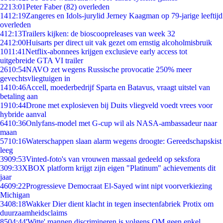
22
13:01
Peter Faber (82) overleden
14
12:19
Zangeres en Idols-jurylid Jerney Kaagman op 79-jarige leeftijd
overleden
4
12:13
Trailers kijken: de bioscoopreleases van week 32
24
12:00
Huisarts per direct uit vak gezet om ernstig alcoholmisbruik
10
11:41
Netflix-abonnees krijgen exclusieve early access tot
uitgebreide GTA VI trailer
26
10:54
NAVO zet wegens Russische provocatie 250% meer
gevechtsvliegtuigen in
14
10:46
Accell, moederbedrijf Sparta en Batavus, vraagt uitstel van
betaling aan
19
10:44
Drone met explosieven bij Duits vliegveld voedt vrees voor
hybride aanval
64
10:36
Onlyfans-model met G-cup wil als NASA-ambassadeur naar
maan
57
10:16
Waterschappen slaan alarm wegens droogte: Gereedschapskist
leeg
39
09:53
Vinted-foto's van vrouwen massaal gedeeld op seksfora
3
09:33
XBOX platform krijgt zijn eigen "Platinum" achievements dit
jaar
46
09:22
Progressieve Democraat El-Sayed wint nipt voorverkiezing
Michigan
34
08:18
Wakker Dier dient klacht in tegen insectenfabriek Protix om
duurzaamheidsclaims
85
04:44
'Witte' mannen discrimineren is volgens OM geen enkel