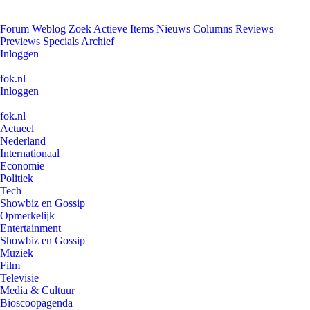
Forum
Weblog
Zoek
Actieve Items
Nieuws
Columns
Reviews
Previews
Specials
Archief
Inloggen
fok.nl
Inloggen
fok.nl
Actueel
Nederland
Internationaal
Economie
Politiek
Tech
Showbiz en Gossip
Opmerkelijk
Entertainment
Showbiz en Gossip
Muziek
Film
Televisie
Media & Cultuur
Bioscoopagenda