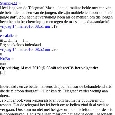
Stampie22
Heel laag van de Telegraaf. Maar... "de journaliste belde met een van
de behandeld artsen van de jongen, die zijn mobiele telefoon aan de 9-
jarige gaf". Zou het niet verstandig heen als de mensen om die jongen
heen hem in bescherming nemen tegen de massale media-aandacht?
vrijdag 14 mei 2010, 08:51 uur
#19
0
escalatie
in ... 3..., 2..., 1...
Erg smakeloos inderdaad.
vrijdag 14 mei 2010, 08:52 uur
#20
0
KoBo
quote:
Op vrijdag 14 mei 2010 @ 08:48 schreef V. het volgende:
[..]
Inderdaad , en ze belde niet eens dat jochie maar de behandelend arts
die de telefoon doorgaf.....Hier kan de Telegraaf verder weinig aan
doen..
Je kunt er ook voor keizen als krant om het niet te publiceren uit
respect. Dat de telegraaf het lef heeft om te bellen vind ik al veels te
ver gaan. Dus kom nu niet met het gezeur dat de telefoon door de arts
is doorgegeven. Het is ze alleen maar om het geld te doen. De jongen