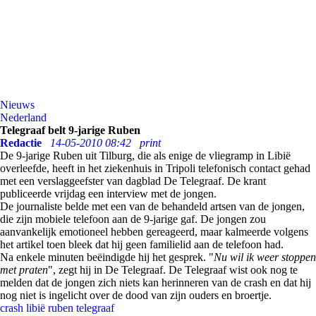
Nieuws
Nederland
Telegraaf belt 9-jarige Ruben
Redactie
14-05-2010 08:42
print
De 9-jarige Ruben uit Tilburg, die als enige de vliegramp in Libië
overleefde, heeft in het ziekenhuis in Tripoli telefonisch contact gehad
met een verslaggeefster van dagblad De Telegraaf. De krant
publiceerde vrijdag een interview met de jongen.
De journaliste belde met een van de behandeld artsen van de jongen,
die zijn mobiele telefoon aan de 9-jarige gaf. De jongen zou
aanvankelijk emotioneel hebben gereageerd, maar kalmeerde volgens
het artikel toen bleek dat hij geen familielid aan de telefoon had.
Na enkele minuten beëindigde hij het gesprek. "
Nu wil ik weer stoppen
met praten
", zegt hij in De Telegraaf. De Telegraaf wist ook nog te
melden dat de jongen zich niets kan herinneren van de crash en dat hij
nog niet is ingelicht over de dood van zijn ouders en broertje.
crash
libië
ruben
telegraaf