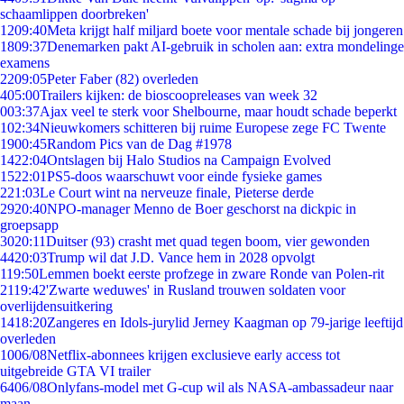
schaamlippen doorbreken'
12
09:40
Meta krijgt half miljard boete voor mentale schade bij jongeren
18
09:37
Denemarken pakt AI-gebruik in scholen aan: extra mondelinge
examens
22
09:05
Peter Faber (82) overleden
4
05:00
Trailers kijken: de bioscoopreleases van week 32
0
03:37
Ajax veel te sterk voor Shelbourne, maar houdt schade beperkt
1
02:34
Nieuwkomers schitteren bij ruime Europese zege FC Twente
19
00:45
Random Pics van de Dag #1978
14
22:04
Ontslagen bij Halo Studios na Campaign Evolved
15
22:01
PS5-doos waarschuwt voor einde fysieke games
2
21:03
Le Court wint na nerveuze finale, Pieterse derde
29
20:40
NPO-manager Menno de Boer geschorst na dickpic in
groepsapp
30
20:11
Duitser (93) crasht met quad tegen boom, vier gewonden
44
20:03
Trump wil dat J.D. Vance hem in 2028 opvolgt
1
19:50
Lemmen boekt eerste profzege in zware Ronde van Polen-rit
21
19:42
'Zwarte weduwes' in Rusland trouwen soldaten voor
overlijdensuitkering
14
18:20
Zangeres en Idols-jurylid Jerney Kaagman op 79-jarige leeftijd
overleden
10
06/08
Netflix-abonnees krijgen exclusieve early access tot
uitgebreide GTA VI trailer
64
06/08
Onlyfans-model met G-cup wil als NASA-ambassadeur naar
maan