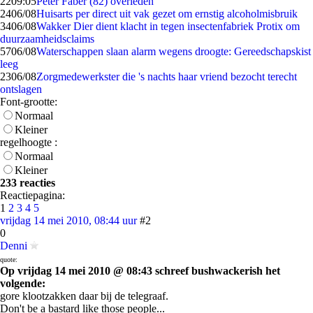
22
09:05
Peter Faber (82) overleden
24
06/08
Huisarts per direct uit vak gezet om ernstig alcoholmisbruik
34
06/08
Wakker Dier dient klacht in tegen insectenfabriek Protix om
duurzaamheidsclaims
57
06/08
Waterschappen slaan alarm wegens droogte: Gereedschapskist
leeg
23
06/08
Zorgmedewerkster die 's nachts haar vriend bezocht terecht
ontslagen
Font-grootte:
Normaal
Kleiner
regelhoogte :
Normaal
Kleiner
233 reacties
Reactiepagina:
1
2
3
4
5
vrijdag 14 mei 2010, 08:44 uur
#2
0
Denni
quote:
Op vrijdag 14 mei 2010 @ 08:43 schreef bushwackerish het
volgende:
gore klootzakken daar bij de telegraaf.
Don't be a bastard like those people...