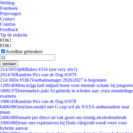
Weblog
Fotoboek
Prijsvragen
Contact
Colofon
Feedback
Tip de redactie
FOK!
FOK!
Scrollbar gebruiken
opslaan
3
14:50
VrijMiBabes #316 (not very sfw!)
29
14:50
Random Pics van de Dag #1979
2
14:30
De FOK!Voetbalmanager 2026/2027 is begonnen
12
09:40
Meta krijgt half miljard boete voor mentale schade bij jongeren
18
09:37
Denemarken pakt AI-gebruik in scholen aan: extra mondelinge
examens
19
00:45
Random Pics van de Dag #1978
64
06/08
Onlyfans-model met G-cup wil als NASA-ambassadeur naar
maan
24
06/08
Huisarts per direct uit vak gezet om ernstig alcoholmisbruik
19
06/08
Drone met explosieven bij Duits vliegveld voedt vrees voor
hybride aanval