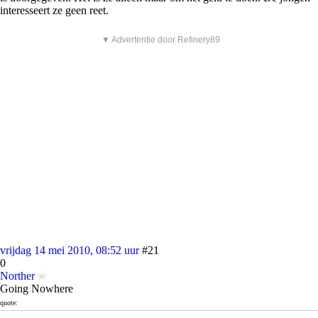
interesseert ze geen reet.
▼ Advertentie door Refinery89
vrijdag 14 mei 2010, 08:52 uur
#21
0
Norther
Going Nowhere
quote:
en dat hij nog niet is ingelicht over de dood van zijn ouders en broertje.