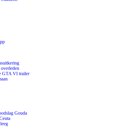
app
suitkering
d overleden
e GTA VI trailer
maan
 doodslag Gouda
 Ceuta
 leeg