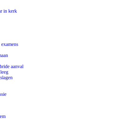
r in kerk
e examens
maan
bride aanval
 leeg
tslagen
ssie
eem