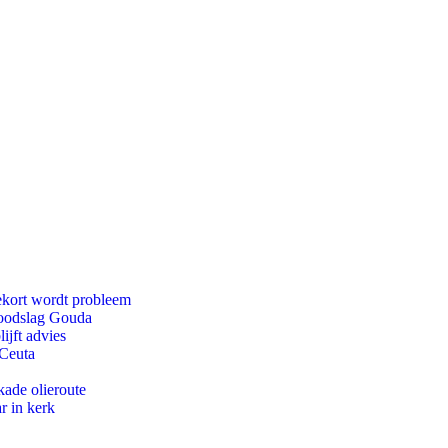
ekort wordt probleem
 doodslag Gouda
ijft advies
 Ceuta
kade olieroute
r in kerk