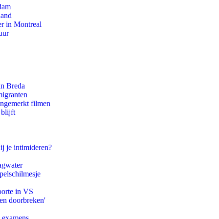
rdam
land
r in Montreal
uur
an Breda
migranten
ongemerkt filmen
lijft
ij je intimideren?
agwater
pelschilmesje
oorte in VS
pen doorbreken'
e examens