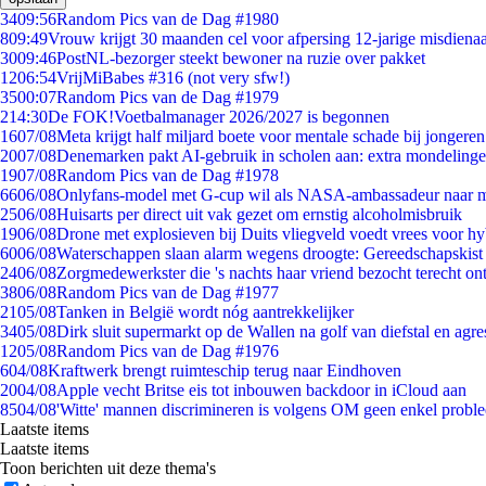
34
09:56
Random Pics van de Dag #1980
8
09:49
Vrouw krijgt 30 maanden cel voor afpersing 12-jarige misdienaa
30
09:46
PostNL-bezorger steekt bewoner na ruzie over pakket
12
06:54
VrijMiBabes #316 (not very sfw!)
35
00:07
Random Pics van de Dag #1979
2
14:30
De FOK!Voetbalmanager 2026/2027 is begonnen
16
07/08
Meta krijgt half miljard boete voor mentale schade bij jongeren
20
07/08
Denemarken pakt AI-gebruik in scholen aan: extra mondeling
19
07/08
Random Pics van de Dag #1978
66
06/08
Onlyfans-model met G-cup wil als NASA-ambassadeur naar 
25
06/08
Huisarts per direct uit vak gezet om ernstig alcoholmisbruik
19
06/08
Drone met explosieven bij Duits vliegveld voedt vrees voor hy
60
06/08
Waterschappen slaan alarm wegens droogte: Gereedschapskist
24
06/08
Zorgmedewerkster die 's nachts haar vriend bezocht terecht on
38
06/08
Random Pics van de Dag #1977
21
05/08
Tanken in België wordt nóg aantrekkelijker
34
05/08
Dirk sluit supermarkt op de Wallen na golf van diefstal en agre
12
05/08
Random Pics van de Dag #1976
6
04/08
Kraftwerk brengt ruimteschip terug naar Eindhoven
20
04/08
Apple vecht Britse eis tot inbouwen backdoor in iCloud aan
85
04/08
'Witte' mannen discrimineren is volgens OM geen enkel probl
Laatste items
Laatste items
Toon berichten uit deze thema's