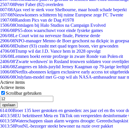
25
07/08
Peter Faber (82) overleden
0
07/08
Ajax veel te sterk voor Shelbourne, maar houdt schade beperkt
1
07/08
Nieuwkomers schitteren bij ruime Europese zege FC Twente
19
07/08
Random Pics van de Dag #1978
15
06/08
Ontslagen bij Halo Studios na Campaign Evolved
19
06/08
PS5-doos waarschuwt voor einde fysieke games
2
06/08
Le Court wint na nerveuze finale, Pieterse derde
29
06/08
NPO-manager Menno de Boer geschorst na dickpic in groeps
40
06/08
Duitser (93) crasht met quad tegen boom, vier gewonden
47
06/08
Trump wil dat J.D. Vance hem in 2028 opvolgt
1
06/08
Lemmen boekt eerste profzege in zware Ronde van Polen-rit
24
06/08
'Zwarte weduwes' in Rusland trouwen soldaten voor overlijden
14
06/08
Zangeres en Idols-jurylid Jerney Kaagman op 79-jarige leeftij
10
06/08
Netflix-abonnees krijgen exclusieve early access tot uitgebreid
66
06/08
Onlyfans-model met G-cup wil als NASA-ambassadeur naar 
Actieve items
Actieve items
Scrollbar gebruiken
opslaan
6
14:00
Broer 135 keer gestoken en gesneden: zes jaar cel en tbs voor
40
13:58
EU bekritiseert Meta en TikTok om verspreiden desinformatie
60
13:58
Waterschappen slaan alarm wegens droogte: Gereedschapskist
30
13:58
PostNL-bezorger steekt bewoner na ruzie over pakket