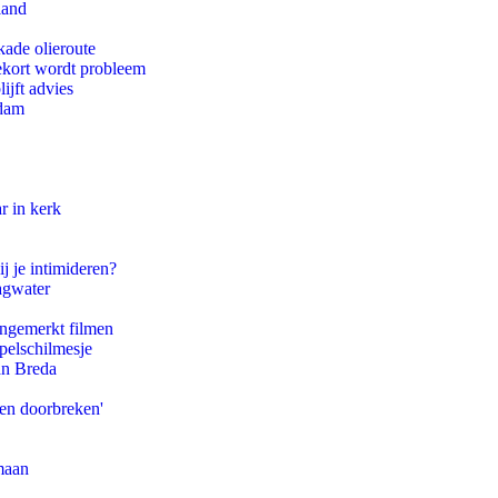
land
kade olieroute
ekort wordt probleem
ijft advies
rdam
r in kerk
j je intimideren?
agwater
ongemerkt filmen
pelschilmesje
an Breda
pen doorbreken'
maan