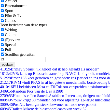
Actueel
Entertainment
Sport
Film & Tv
Games
Toon berichten van deze types
Weblog
Column
(P)review
Special
Poll
Scrollbar gebruiken
opslaan
4
13:26
Britney Spears: "Ik geloof dat ik heb gefaald als moeder"
18
12:42
VS: kans op Russische aanval op NAVO-land groeit, munitiet
5
12:28
Broer 135 keer gestoken en gesneden: zes jaar cel en tbs voor
2
12:17
RIVM vindt PFAS in al het geteste moedermelk, borstvoeding bl
40
10:16
EU bekritiseert Meta en TikTok om verspreiden desinformatie
34
09:56
Random Pics van de Dag #1980
27
09:53
Houthi's vallen Saoedi-Arabië en Jemen aan, dreigen met blok
8
09:49
Vrouw krijgt 30 maanden cel voor afpersing 12-jarige misdienaa
30
09:46
PostNL-bezorger steekt bewoner na ruzie over pakket
6
09:45
Trailers kijken: de bioscoopreleases van week 32