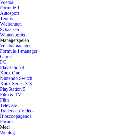
Voetbal
Formule 1
Autosport
Tennis
Wielrennen
Schaatsen
Wintersporten
Managerspelen
Voetbalmanager
Formule 1-manager
Games
PC
Playstation 4
Xbox One
Nintendo Switch
Xbox Series X|S
PlayStation 5
Film & TV
Film
Televisie
Trailers en Videos
Bioscoopagenda
Forum
Meer
Weblog