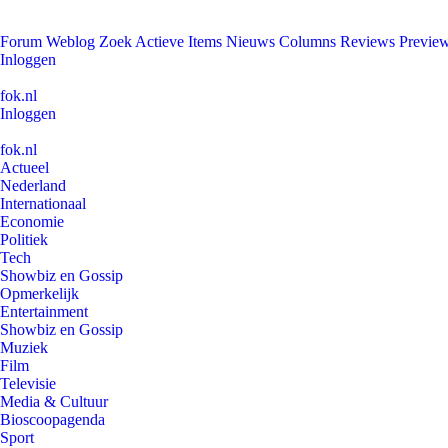
Forum
Weblog
Zoek
Actieve Items
Nieuws
Columns
Reviews
Previe
Inloggen
fok.nl
Inloggen
fok.nl
Actueel
Nederland
Internationaal
Economie
Politiek
Tech
Showbiz en Gossip
Opmerkelijk
Entertainment
Showbiz en Gossip
Muziek
Film
Televisie
Media & Cultuur
Bioscoopagenda
Sport