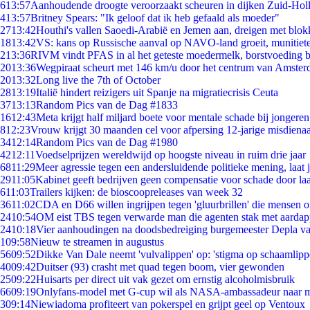
6
13:57
Aanhoudende droogte veroorzaakt scheuren in dijken Zuid-Hol
4
13:57
Britney Spears: "Ik geloof dat ik heb gefaald als moeder"
27
13:42
Houthi's vallen Saoedi-Arabië en Jemen aan, dreigen met blok
18
13:42
VS: kans op Russische aanval op NAVO-land groeit, munitiet
2
13:36
RIVM vindt PFAS in al het geteste moedermelk, borstvoeding bl
20
13:36
Wegpiraat scheurt met 146 km/u door het centrum van Amste
20
13:32
Long live the 7th of October
28
13:19
Italië hindert reizigers uit Spanje na migratiecrisis Ceuta
37
13:13
Random Pics van de Dag #1833
16
12:43
Meta krijgt half miljard boete voor mentale schade bij jongeren
8
12:23
Vrouw krijgt 30 maanden cel voor afpersing 12-jarige misdienaa
34
12:14
Random Pics van de Dag #1980
42
12:11
Voedselprijzen wereldwijd op hoogste niveau in ruim drie jaar
68
11:29
Meer agressie tegen een andersluidende politieke mening, laat ji
29
11:05
Kabinet geeft bedrijven geen compensatie voor schade door la
6
11:03
Trailers kijken: de bioscoopreleases van week 32
36
11:02
CDA en D66 willen ingrijpen tegen 'gluurbrillen' die mensen 
24
10:54
OM eist TBS tegen verwarde man die agenten stak met aardap
24
10:18
Vier aanhoudingen na doodsbedreiging burgemeester Depla v
1
09:58
Nieuw te streamen in augustus
56
09:52
Dikke Van Dale neemt 'vulvalippen' op: 'stigma op schaamlip
40
09:42
Duitser (93) crasht met quad tegen boom, vier gewonden
25
09:22
Huisarts per direct uit vak gezet om ernstig alcoholmisbruik
66
09:19
Onlyfans-model met G-cup wil als NASA-ambassadeur naar 
3
09:14
Niewiadoma profiteert van pokerspel en grijpt geel op Ventoux