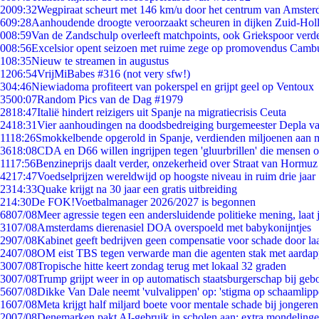
20
09:32
Wegpiraat scheurt met 146 km/u door het centrum van Amste
6
09:28
Aanhoudende droogte veroorzaakt scheuren in dijken Zuid-Hol
0
08:59
Van de Zandschulp overleeft matchpoints, ook Griekspoor verde
0
08:56
Excelsior opent seizoen met ruime zege op promovendus Camb
1
08:35
Nieuw te streamen in augustus
12
06:54
VrijMiBabes #316 (not very sfw!)
3
04:46
Niewiadoma profiteert van pokerspel en grijpt geel op Ventoux
35
00:07
Random Pics van de Dag #1979
28
18:47
Italië hindert reizigers uit Spanje na migratiecrisis Ceuta
24
18:31
Vier aanhoudingen na doodsbedreiging burgemeester Depla v
11
18:26
Smokkelbende opgerold in Spanje, verdienden miljoenen aan 
36
18:08
CDA en D66 willen ingrijpen tegen 'gluurbrillen' die mensen 
11
17:56
Benzineprijs daalt verder, onzekerheid over Straat van Hormuz b
42
17:47
Voedselprijzen wereldwijd op hoogste niveau in ruim drie jaar
23
14:33
Quake krijgt na 30 jaar een gratis uitbreiding
2
14:30
De FOK!Voetbalmanager 2026/2027 is begonnen
68
07/08
Meer agressie tegen een andersluidende politieke mening, laat j
31
07/08
Amsterdams dierenasiel DOA overspoeld met babykonijntjes
29
07/08
Kabinet geeft bedrijven geen compensatie voor schade door la
24
07/08
OM eist TBS tegen verwarde man die agenten stak met aardap
30
07/08
Tropische hitte keert zondag terug met lokaal 32 graden
30
07/08
Trump grijpt weer in op automatisch staatsburgerschap bij geb
56
07/08
Dikke Van Dale neemt 'vulvalippen' op: 'stigma op schaamlip
16
07/08
Meta krijgt half miljard boete voor mentale schade bij jongeren
20
07/08
Denemarken pakt AI-gebruik in scholen aan: extra mondeling