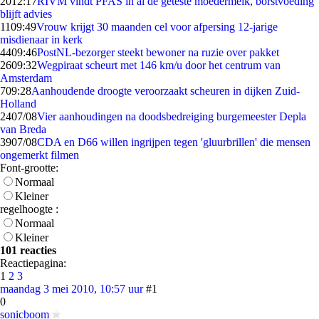
20
12:17
RIVM vindt PFAS in al de geteste moedermelk, borstvoeding
blijft advies
11
09:49
Vrouw krijgt 30 maanden cel voor afpersing 12-jarige
misdienaar in kerk
44
09:46
PostNL-bezorger steekt bewoner na ruzie over pakket
26
09:32
Wegpiraat scheurt met 146 km/u door het centrum van
Amsterdam
7
09:28
Aanhoudende droogte veroorzaakt scheuren in dijken Zuid-
Holland
24
07/08
Vier aanhoudingen na doodsbedreiging burgemeester Depla
van Breda
39
07/08
CDA en D66 willen ingrijpen tegen 'gluurbrillen' die mensen
ongemerkt filmen
Font-grootte:
Normaal
Kleiner
regelhoogte :
Normaal
Kleiner
101 reacties
Reactiepagina:
1
2
3
maandag 3 mei 2010, 10:57 uur
#1
0
sonicboom