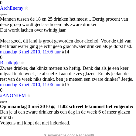
0
ArchEnemy
quote:
Mannen tussen de 18 en 25 drinken het meest... Dertig procent van
deze groep wordt geclassificeerd als zware drinker
Dat wordt lachen over twintig jaar.
Maar goed, dit land is groot geworden door alcohol. Voor de tijd van
het kraanwater ging je echt geen grachtwater drinken als je dorst had.
maandag 3 mei 2010, 11:05 uur
#14
0
Blaatkipje
Zware drinker, dat klinkt meteen zo heftig. Denk dat als je een keer
uitgaat in de week, je al snel zit aan die zes glazen. En als je dan de
rest van de week niks drinkt, ben je meteen een zware drinker? Jeetje.
maandag 3 mei 2010, 11:06 uur
#15
0
#ANONIEM
quote:
Op maandag 3 mei 2010 @ 11:02 schreef teknomist het volgende:
Ben je al een zware drinker als een dag in de week 6 of meer glazen
drinkt?
Volgens mij klopt dat niet inderdaad.
▼ Advertentie door Refinery89