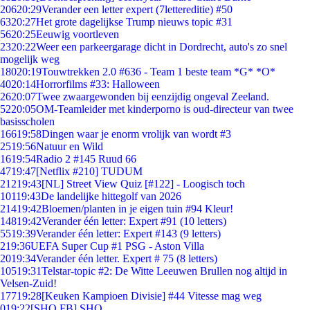
206
20:29
Verander een letter expert (7lettereditie) #50
63
20:27
Het grote dagelijkse Trump nieuws topic #31
56
20:25
Eeuwig voortleven
23
20:22
Weer een parkeergarage dicht in Dordrecht, auto's zo snel
mogelijk weg
180
20:19
Touwtrekken 2.0 #636 - Team 1 beste team *G* *O*
40
20:14
Horrorfilms #33: Halloween
26
20:07
Twee zwaargewonden bij eenzijdig ongeval Zeeland.
52
20:05
OM-Teamleider met kinderporno is oud-directeur van twee
basisscholen
166
19:58
Dingen waar je enorm vrolijk van wordt #3
25
19:56
Natuur en Wild
16
19:54
Radio 2 #145 Ruud 66
47
19:47
[Netflix #210] TUDUM
212
19:43
[NL] Street View Quiz [#122] - Loogisch toch
101
19:43
De landelijke hittegolf van 2026
214
19:42
Bloemen/planten in je eigen tuin #94 Kleur!
148
19:42
Verander één letter: Expert #91 (10 letters)
55
19:39
Verander één letter: Expert #143 (9 letters)
2
19:36
UEFA Super Cup #1 PSG - Aston Villa
20
19:34
Verander één letter. Expert # 75 (8 letters)
105
19:31
Telstar-topic #2: De Witte Leeuwen Brullen nog altijd in
Velsen-Zuid!
177
19:28
[Keuken Kampioen Divisie] #44 Vitesse mag weg
0
19:22
[SHO FB] SHO