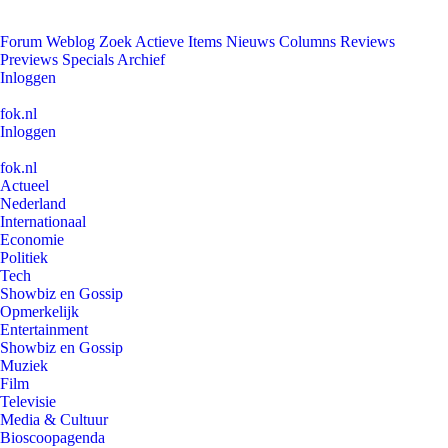
Forum
Weblog
Zoek
Actieve Items
Nieuws
Columns
Reviews
Previews
Specials
Archief
Inloggen
fok.nl
Inloggen
fok.nl
Actueel
Nederland
Internationaal
Economie
Politiek
Tech
Showbiz en Gossip
Opmerkelijk
Entertainment
Showbiz en Gossip
Muziek
Film
Televisie
Media & Cultuur
Bioscoopagenda