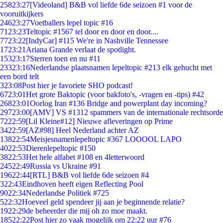
258
23:27
[Videoland] B&B vol liefde 6de seizoen #1 voor de
vooruitkijkers
246
23:27
Voetballers lepel topic #16
71
23:23
Teltopic #1567 tel door en door en door....
77
23:22
[IndyCar] #115 We're in Nashville Tennessee
17
23:21
Ariana Grande verlaat de spotlight.
153
23:17
Sterren toen en nu #11
233
23:16
Nederlandse plaatsnamen lepeltopic #213 elk gehucht met
een bord telt
3
23:08
Post hier je favoriete SHO podcast!
67
23:01
Het grote Baktopic (voor bakfoto's, -vragen en -tips) #42
268
23:01
Oorlog Iran #136 Bridge and powerplant day incoming?
297
23:00
[AMV] VS #1312 spammers van de internationale rechtsorde
72
22:59
[Lil Kleine#12] Nieuwe afleveringen op Prime
34
22:59
[AZ#98] Heel Nederland achter AZ
138
22:54
Meisjesnamenlepeltopic #367 LOOOOL LAPO
40
22:53
Dierenlepeltopic #150
38
22:53
Het hele alfabet #108 en 4letterwoord
245
22:49
Russia vs Ukraine #91
196
22:44
[RTL] B&B vol liefde 6de seizoen #4
3
22:43
Eindhoven heeft eigen Reflecting Pool
90
22:34
Nederlandse Politiek #725
5
22:32
Hoeveel geld spendeer jij aan je beginnende relatie?
19
22:29
de beheerder die mij oh zo moe maakt.
185
22:22
Post hier zo vaak mogelijk om 22:22 uur #76