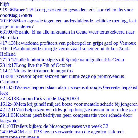
blijft
9
19:36
Broer 135 keer gestoken en gesneden: zes jaar cel en tbs voor
doodslag Gouda
70
19:35
Meer agressie tegen een andersluidende politieke mening, laat
jij je intimideren?
63
19:04
Spanje: bijna alle migranten in Ceuta weer teruggekeerd naar
Marokko
4
17:13
Niewiadoma profiteert van pokerspel en grijpt geel op Ventoux
7
16:10
Aanhoudende droogte veroorzaakt scheuren in dijken Zuid-
Holland
27
15:52
Italië hindert reizigers uit Spanje na migratiecrisis Ceuta
23
14:17
Long live the 7th of October
2
14:11
Nieuw te streamen in augustus
1
14:08
Excelsior opent seizoen met ruime zege op promovendus
Cambuur
60
13:58
Waterschappen slaan alarm wegens droogte: Gereedschapskist
leeg
37
13:13
Random Pics van de Dag #1833
16
12:43
Meta krijgt half miljard boete voor mentale schade bij jongeren
42
12:11
Voedselprijzen wereldwijd op hoogste niveau in ruim drie jaar
29
11:05
Kabinet geeft bedrijven geen compensatie voor schade door
laagwater
6
11:03
Trailers kijken: de bioscoopreleases van week 32
24
10:54
OM eist TBS tegen verwarde man die agenten stak met
aardappelschilmesje