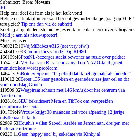
Submitter:
Bron:
Novum
101
Help ons; deel dit item als je het leuk vond
Heb je een leuk of interessant bericht gevonden dat je graag op FOK!
terug ziet?
Tip ons dan via de submit!
Zoek jij altijd de leukste nieuwtjes en kun je daar leuk over schrijven?
Meld je aan als nieuwsposter!
Meest gelezen
78802
15:10
VrijMiBabes #316 (not very sfw!)
45484
15:09
Random Pics van de Dag #1980
1601
09:46
PostNL-bezorger steekt bewoner na ruzie over pakket
1554
12:42
VS: kans op Russische aanval op NAVO-land groeit,
munitietekort wordt probleem
1464
13:26
Britney Spears: "Ik geloof dat ik heb gefaald als moeder"
1106
12:28
Broer 135 keer gestoken en gesneden: zes jaar cel en tbs
voor doodslag Gouda
1105
09:32
Wegpiraat scheurt met 146 km/u door het centrum van
Amsterdam
1026
10:16
EU bekritiseert Meta en TikTok om verspreiden
desinformatie Ceuta
1017
09:49
Vrouw krijgt 30 maanden cel voor afpersing 12-jarige
misdienaar in kerk
929
09:53
Houthi's vallen Saoedi-Arabië en Jemen aan, dreigen met
blokkade olieroute
892
20:11
Geen 'happy end' bij seksdate via Kinky.nl