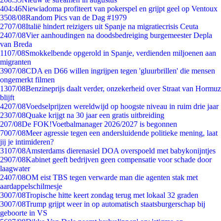
4
04:46
Niewiadoma profiteert van pokerspel en grijpt geel op Ventoux
35
08/08
Random Pics van de Dag #1979
27
07/08
Italië hindert reizigers uit Spanje na migratiecrisis Ceuta
24
07/08
Vier aanhoudingen na doodsbedreiging burgemeester Depla
van Breda
11
07/08
Smokkelbende opgerold in Spanje, verdienden miljoenen aan
migranten
39
07/08
CDA en D66 willen ingrijpen tegen 'gluurbrillen' die mensen
ongemerkt filmen
13
07/08
Benzineprijs daalt verder, onzekerheid over Straat van Hormuz
blijft
42
07/08
Voedselprijzen wereldwijd op hoogste niveau in ruim drie jaar
23
07/08
Quake krijgt na 30 jaar een gratis uitbreiding
2
07/08
De FOK!Voetbalmanager 2026/2027 is begonnen
70
07/08
Meer agressie tegen een andersluidende politieke mening, laat
jij je intimideren?
31
07/08
Amsterdams dierenasiel DOA overspoeld met babykonijntjes
29
07/08
Kabinet geeft bedrijven geen compensatie voor schade door
laagwater
24
07/08
OM eist TBS tegen verwarde man die agenten stak met
aardappelschilmesje
30
07/08
Tropische hitte keert zondag terug met lokaal 32 graden
30
07/08
Trump grijpt weer in op automatisch staatsburgerschap bij
geboorte in VS