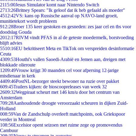
21
15:00
Jesus Simulator komt naar Nintendo Switch
27
13:26
Britney Spears: "Ik geloof dat ik heb gefaald als moeder"
45
12:42
VS: kans op Russische aanval op NAVO-land groeit,
munitietekort wordt probleem
9
12:28
Broer 135 keer gestoken en gesneden: zes jaar cel en tbs voor
doodslag Gouda
20
12:17
RIVM vindt PFAS in al de geteste moedermelk, borstvoeding
blijft advies
55
10:16
EU bekritiseert Meta en TikTok om verspreiden desinformatie
Ceuta
43
09:53
Houthi's vallen Saoedi-Arabië en Jemen aan, dreigen met
blokkade olieroute
12
09:49
Vrouw krijgt 30 maanden cel voor afpersing 12-jarige
misdienaar in kerk
44
09:46
PostNL-bezorger steekt bewoner na ruzie over pakket
6
09:45
Trailers kijken: de bioscoopreleases van week 32
26
09:32
Wegpiraat scheurt met 146 km/u door het centrum van
Amsterdam
7
09:28
Aanhoudende droogte veroorzaakt scheuren in dijken Zuid-
Holland
0
08:59
Van de Zandschulp overleeft matchpoints, ook Griekspoor
verder in Montreal
1
08:56
Excelsior opent seizoen met ruime zege op promovendus
Cambuur
2
08:35
Nieuw te streamen in augustus