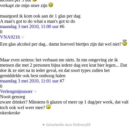
verkapt zie mijn stoer zijn
maargoed ik kom ook aan de 1 glas per dag
A man's got to do what a man's got to do
maandag 3 mei 2010, 11:00 uur
#6
0
VNA9216
Een glas alcohol per dag.. damn hoeveel biertjes zijn dat wel niet?
Maar even serieus: het verbaast me niets. In mn omgeving zie ik
mensen die met 2 personen bijna iedere dag een krat bier legen... Dat
doe ik ze niet na in ieder geval, en dat soort types zullen het
gemiddelde ook best omhoog halen
maandag 3 mei 2010, 11:01 uur
#7
0
Verlengmijnsnoer
Nooit genoeg
zware drinker? Minstens 6 glazen of meer op 1 dag/per week, dat valt
toch ook wel weer mee?
okeokeoke
▼ Advertentie door Refinery89