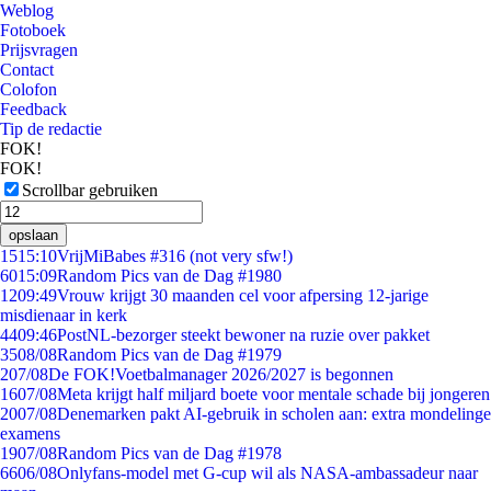
Weblog
Fotoboek
Prijsvragen
Contact
Colofon
Feedback
Tip de redactie
FOK!
FOK!
Scrollbar gebruiken
opslaan
15
15:10
VrijMiBabes #316 (not very sfw!)
60
15:09
Random Pics van de Dag #1980
12
09:49
Vrouw krijgt 30 maanden cel voor afpersing 12-jarige
misdienaar in kerk
44
09:46
PostNL-bezorger steekt bewoner na ruzie over pakket
35
08/08
Random Pics van de Dag #1979
2
07/08
De FOK!Voetbalmanager 2026/2027 is begonnen
16
07/08
Meta krijgt half miljard boete voor mentale schade bij jongeren
20
07/08
Denemarken pakt AI-gebruik in scholen aan: extra mondelinge
examens
19
07/08
Random Pics van de Dag #1978
66
06/08
Onlyfans-model met G-cup wil als NASA-ambassadeur naar