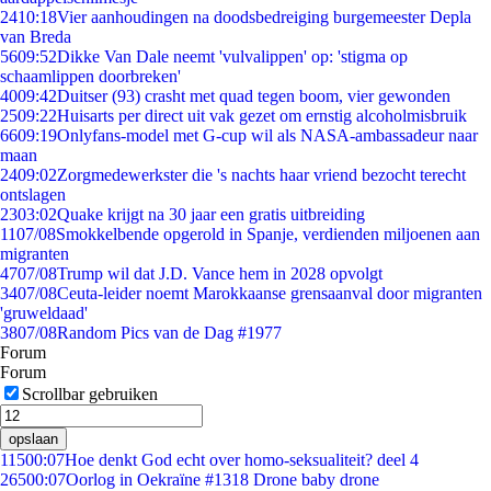
24
10:18
Vier aanhoudingen na doodsbedreiging burgemeester Depla
van Breda
56
09:52
Dikke Van Dale neemt 'vulvalippen' op: 'stigma op
schaamlippen doorbreken'
40
09:42
Duitser (93) crasht met quad tegen boom, vier gewonden
25
09:22
Huisarts per direct uit vak gezet om ernstig alcoholmisbruik
66
09:19
Onlyfans-model met G-cup wil als NASA-ambassadeur naar
maan
24
09:02
Zorgmedewerkster die 's nachts haar vriend bezocht terecht
ontslagen
23
03:02
Quake krijgt na 30 jaar een gratis uitbreiding
11
07/08
Smokkelbende opgerold in Spanje, verdienden miljoenen aan
migranten
47
07/08
Trump wil dat J.D. Vance hem in 2028 opvolgt
34
07/08
Ceuta-leider noemt Marokkaanse grensaanval door migranten
'gruweldaad'
38
07/08
Random Pics van de Dag #1977
Forum
Forum
Scrollbar gebruiken
opslaan
115
00:07
Hoe denkt God echt over homo-seksualiteit? deel 4
265
00:07
Oorlog in Oekraïne #1318 Drone baby drone