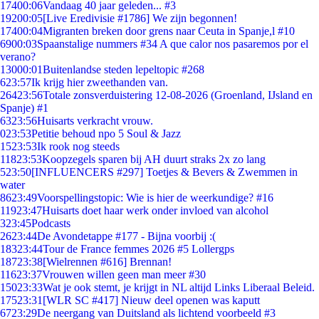
174
00:06
Vandaag 40 jaar geleden... #3
192
00:05
[Live Eredivisie #1786] We zijn begonnen!
174
00:04
Migranten breken door grens naar Ceuta in Spanje,l #10
69
00:03
Spaanstalige nummers #34 A que calor nos pasaremos por el
verano?
130
00:01
Buitenlandse steden lepeltopic #268
6
23:57
Ik krijg hier zweethanden van.
264
23:56
Totale zonsverduistering 12-08-2026 (Groenland, IJsland en
Spanje) #1
63
23:56
Huisarts verkracht vrouw.
0
23:53
Petitie behoud npo 5 Soul & Jazz
15
23:53
Ik rook nog steeds
118
23:53
Koopzegels sparen bij AH duurt straks 2x zo lang
5
23:50
[INFLUENCERS #297] Toetjes & Bevers & Zwemmen in
water
86
23:49
Voorspellingstopic: Wie is hier de weerkundige? #16
119
23:47
Huisarts doet haar werk onder invloed van alcohol
3
23:45
Podcasts
26
23:44
De Avondetappe #177 - Bijna voorbij :(
183
23:44
Tour de France femmes 2026 #5 Lollergps
187
23:38
[Wielrennen #616] Brennan!
116
23:37
Vrouwen willen geen man meer #30
150
23:33
Wat je ook stemt, je krijgt in NL altijd Links Liberaal Beleid.
175
23:31
[WLR SC #417] Nieuw deel openen was kaputt
67
23:29
De neergang van Duitsland als lichtend voorbeeld #3