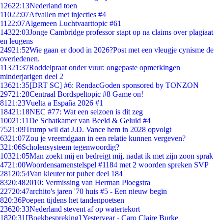
126
22:13
Nederland toen
110
22:07
Afvallen met injecties #4
11
22:07
Algemeen Luchtvaarttopic #61
143
22:03
Jonge Cambridge professor stapt op na claims over plagiaat
en leugens
249
21:52
Wie gaan er dood in 2026?Post met een vleugje cynisme de
overledenen.
113
21:37
Roddelpraat onder vuur: ongepaste opmerkingen
minderjarigen deel 2
136
21:35
[DRT SC] #6: RendacGoden sponsored by TONZON
297
21:28
Centraal Bordspeltopic #8 Game on!
81
21:23
Vuelta a España 2026 #1
184
21:18
NEC #77: Wat een seizoen is dit zeg
100
21:11
De Schatkamer van Beeld & Geluid #4
75
21:09
Trump wil dat J.D. Vance hem in 2028 opvolgt
63
21:07
Zou je vreemdgaan in een relatie kunnen vergeven?
3
21:06
Scholensysteem tegenwoordig?
103
21:05
Man zoekt mij en bedreigt mij, nadat ik met zijn zoon sprak
47
21:00
Woordensamenstelspel #1184 met 2 woorden spreken SVP
281
20:54
Van kleuter tot puber deel 184
83
20:48
2010: Vermissing van Herman Ploegstra
227
20:47
archito's jaren '70 huis #5 - Een nieuw begin
8
20:36
Poepen tijdens het tandenpoetsen
236
20:33
Nederland stevent af op watertekort
18
20:31
[Boekbespreking] Yesteryear - Caro Claire Burke