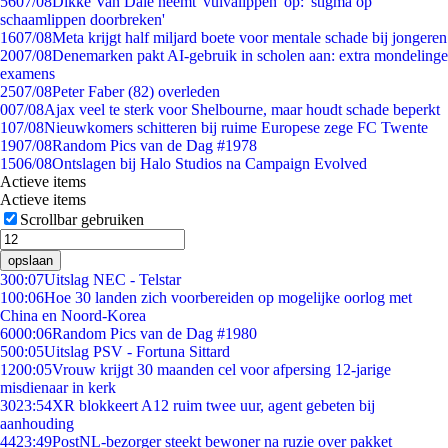
56
07/08
Dikke Van Dale neemt 'vulvalippen' op: 'stigma op
schaamlippen doorbreken'
16
07/08
Meta krijgt half miljard boete voor mentale schade bij jongeren
20
07/08
Denemarken pakt AI-gebruik in scholen aan: extra mondelinge
examens
25
07/08
Peter Faber (82) overleden
0
07/08
Ajax veel te sterk voor Shelbourne, maar houdt schade beperkt
1
07/08
Nieuwkomers schitteren bij ruime Europese zege FC Twente
19
07/08
Random Pics van de Dag #1978
15
06/08
Ontslagen bij Halo Studios na Campaign Evolved
Actieve items
Actieve items
Scrollbar gebruiken
opslaan
3
00:07
Uitslag NEC - Telstar
1
00:06
Hoe 30 landen zich voorbereiden op mogelijke oorlog met
China en Noord-Korea
60
00:06
Random Pics van de Dag #1980
5
00:05
Uitslag PSV - Fortuna Sittard
12
00:05
Vrouw krijgt 30 maanden cel voor afpersing 12-jarige
misdienaar in kerk
30
23:54
XR blokkeert A12 ruim twee uur, agent gebeten bij
aanhouding
44
23:49
PostNL-bezorger steekt bewoner na ruzie over pakket