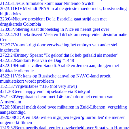
21
23:31
Jesus Simulator komt naar Nintendo Switch
20
23:11
RIVM vindt PFAS in al de geteste moedermelk, borstvoeding
blijft advies
3
23:04
Nieuwe president De la Espriella gaat strijd aan met
drugskartels Colombia
1
23:03
Vollering slaat dubbelslag in Nice en neemt geel over
55
22:47
EU bekritiseert Meta en TikTok om verspreiden desinformatie
Ceuta
3
22:27
Vrouw krijgt door verwisseling het embryo van ander stel
ingebracht
27
22:24
Britney Spears: "Ik geloof dat ik heb gefaald als moeder"
43
22:22
Random Pics van de Dag #1448
43
22:19
Houthi's vallen Saoedi-Arabië en Jemen aan, dreigen met
blokkade olieroute
45
22:11
VS: kans op Russische aanval op NAVO-land groeit,
munitietekort wordt probleem
15
21:37
VrijMiBabes #316 (not very sfw!)
4
21:30
Geen 'happy end' bij seksdate via Kinky.nl
26
21:30
Wegpiraat scheurt met 146 km/u door het centrum van
Amsterdam
72
20:58
Israël meldt dood twee militairen in Zuid-Libanon, vergelding
aangekondigd
39
20:08
CDA en D66 willen ingrijpen tegen 'gluurbrillen' die mensen
ongemerkt filmen
13
19:52
Benzineprijs daalt verder, onzekerheid over Straat van Hormuz