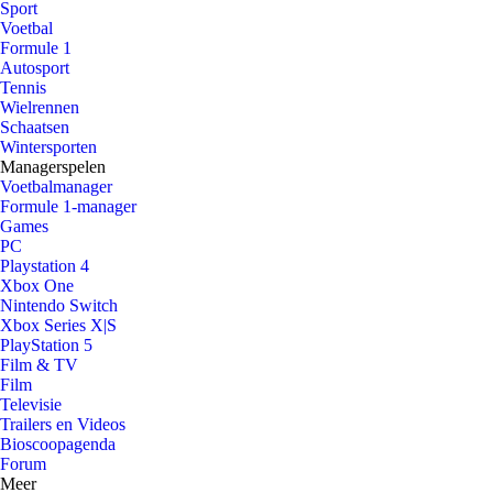
Sport
Voetbal
Formule 1
Autosport
Tennis
Wielrennen
Schaatsen
Wintersporten
Managerspelen
Voetbalmanager
Formule 1-manager
Games
PC
Playstation 4
Xbox One
Nintendo Switch
Xbox Series X|S
PlayStation 5
Film & TV
Film
Televisie
Trailers en Videos
Bioscoopagenda
Forum
Meer