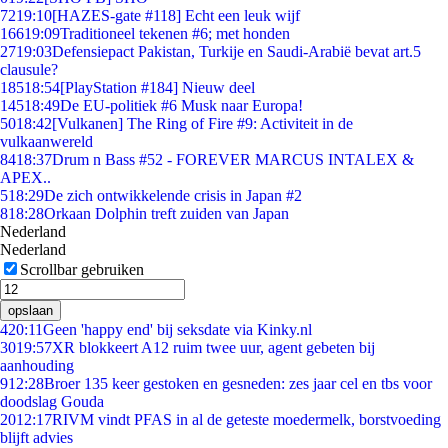
72
19:10
[HAZES-gate #118] Echt een leuk wijf
166
19:09
Traditioneel tekenen #6; met honden
27
19:03
Defensiepact Pakistan, Turkije en Saudi-Arabië bevat art.5
clausule?
185
18:54
[PlayStation #184] Nieuw deel
145
18:49
De EU-politiek #6 Musk naar Europa!
50
18:42
[Vulkanen] The Ring of Fire #9: Activiteit in de
vulkaanwereld
84
18:37
Drum n Bass #52 - FOREVER MARCUS INTALEX &
APEX..
5
18:29
De zich ontwikkelende crisis in Japan #2
8
18:28
Orkaan Dolphin treft zuiden van Japan
Nederland
Nederland
Scrollbar gebruiken
opslaan
4
20:11
Geen 'happy end' bij seksdate via Kinky.nl
30
19:57
XR blokkeert A12 ruim twee uur, agent gebeten bij
aanhouding
9
12:28
Broer 135 keer gestoken en gesneden: zes jaar cel en tbs voor
doodslag Gouda
20
12:17
RIVM vindt PFAS in al de geteste moedermelk, borstvoeding
blijft advies