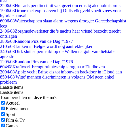
maan
25
06/08
Huisarts per direct uit vak gezet om ernstig alcoholmisbruik
19
06/08
Drone met explosieven bij Duits vliegveld voedt vrees voor
hybride aanval
60
06/08
Waterschappen slaan alarm wegens droogte: Gereedschapskist
leeg
24
06/08
Zorgmedewerkster die 's nachts haar vriend bezocht terecht
ontslagen
38
06/08
Random Pics van de Dag #1977
21
05/08
Tanken in België wordt nóg aantrekkelijker
34
05/08
Dirk sluit supermarkt op de Wallen na golf van diefstal en
agressie
12
05/08
Random Pics van de Dag #1976
6
04/08
Kraftwerk brengt ruimteschip terug naar Eindhoven
20
04/08
Apple vecht Britse eis tot inbouwen backdoor in iCloud aan
85
04/08
'Witte' mannen discrimineren is volgens OM geen enkel
probleem
Laatste items
Laatste items
Toon berichten uit deze thema's
Actueel
Entertainment
Sport
Film & Tv
Games