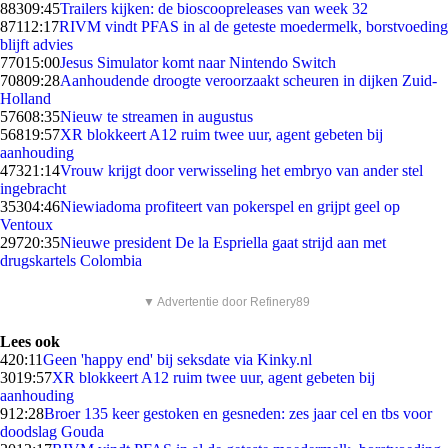
883
09:45
Trailers kijken: de bioscoopreleases van week 32
871
12:17
RIVM vindt PFAS in al de geteste moedermelk, borstvoeding
blijft advies
770
15:00
Jesus Simulator komt naar Nintendo Switch
708
09:28
Aanhoudende droogte veroorzaakt scheuren in dijken Zuid-
Holland
576
08:35
Nieuw te streamen in augustus
568
19:57
XR blokkeert A12 ruim twee uur, agent gebeten bij
aanhouding
473
21:14
Vrouw krijgt door verwisseling het embryo van ander stel
ingebracht
353
04:46
Niewiadoma profiteert van pokerspel en grijpt geel op
Ventoux
297
20:35
Nieuwe president De la Espriella gaat strijd aan met
drugskartels Colombia
▼ Advertentie door Refinery89
Lees ook
4
20:11
Geen 'happy end' bij seksdate via Kinky.nl
30
19:57
XR blokkeert A12 ruim twee uur, agent gebeten bij
aanhouding
9
12:28
Broer 135 keer gestoken en gesneden: zes jaar cel en tbs voor
doodslag Gouda