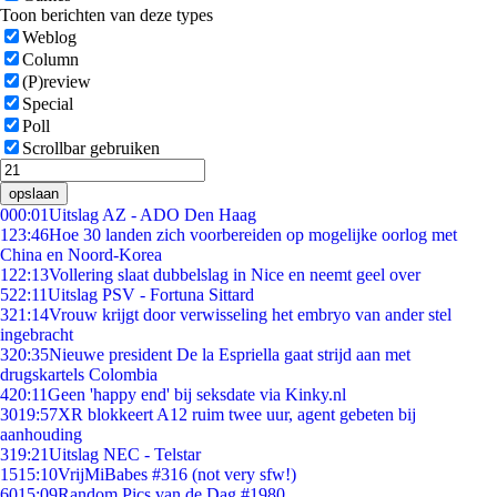
Toon berichten van deze types
Weblog
Column
(P)review
Special
Poll
Scrollbar gebruiken
opslaan
0
00:01
Uitslag AZ - ADO Den Haag
1
23:46
Hoe 30 landen zich voorbereiden op mogelijke oorlog met
China en Noord-Korea
1
22:13
Vollering slaat dubbelslag in Nice en neemt geel over
5
22:11
Uitslag PSV - Fortuna Sittard
3
21:14
Vrouw krijgt door verwisseling het embryo van ander stel
ingebracht
3
20:35
Nieuwe president De la Espriella gaat strijd aan met
drugskartels Colombia
4
20:11
Geen 'happy end' bij seksdate via Kinky.nl
30
19:57
XR blokkeert A12 ruim twee uur, agent gebeten bij
aanhouding
3
19:21
Uitslag NEC - Telstar
15
15:10
VrijMiBabes #316 (not very sfw!)
60
15:09
Random Pics van de Dag #1980