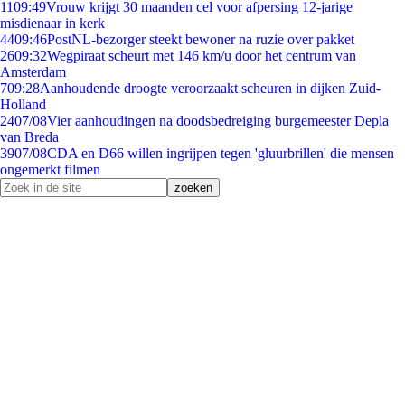
11
09:49
Vrouw krijgt 30 maanden cel voor afpersing 12-jarige
misdienaar in kerk
44
09:46
PostNL-bezorger steekt bewoner na ruzie over pakket
26
09:32
Wegpiraat scheurt met 146 km/u door het centrum van
Amsterdam
7
09:28
Aanhoudende droogte veroorzaakt scheuren in dijken Zuid-
Holland
24
07/08
Vier aanhoudingen na doodsbedreiging burgemeester Depla
van Breda
39
07/08
CDA en D66 willen ingrijpen tegen 'gluurbrillen' die mensen
ongemerkt filmen