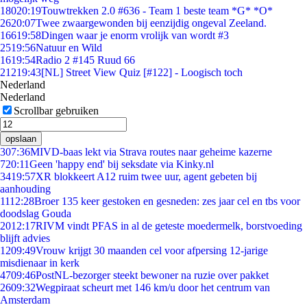
180
20:19
Touwtrekken 2.0 #636 - Team 1 beste team *G* *O*
26
20:07
Twee zwaargewonden bij eenzijdig ongeval Zeeland.
166
19:58
Dingen waar je enorm vrolijk van wordt #3
25
19:56
Natuur en Wild
16
19:54
Radio 2 #145 Ruud 66
212
19:43
[NL] Street View Quiz [#122] - Loogisch toch
Nederland
Nederland
Scrollbar gebruiken
opslaan
3
07:36
MIVD-baas lekt via Strava routes naar geheime kazerne
7
20:11
Geen 'happy end' bij seksdate via Kinky.nl
34
19:57
XR blokkeert A12 ruim twee uur, agent gebeten bij
aanhouding
11
12:28
Broer 135 keer gestoken en gesneden: zes jaar cel en tbs voor
doodslag Gouda
20
12:17
RIVM vindt PFAS in al de geteste moedermelk, borstvoeding
blijft advies
12
09:49
Vrouw krijgt 30 maanden cel voor afpersing 12-jarige
misdienaar in kerk
47
09:46
PostNL-bezorger steekt bewoner na ruzie over pakket
26
09:32
Wegpiraat scheurt met 146 km/u door het centrum van
Amsterdam