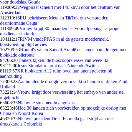
voor doodslag Gouda
1190
09:32
Wegpiraat scheurt met 146 km/u door het centrum van
Amsterdam
1123
10:16
EU bekritiseert Meta en TikTok om verspreiden
desinformatie Ceuta
1113
09:49
Vrouw krijgt 30 maanden cel voor afpersing 12-jarige
misdienaar in kerk
1041
12:17
RIVM vindt PFAS in al de geteste moedermelk,
borstvoeding blijft advies
1023
09:53
Houthi's vallen Saoedi-Arabië en Jemen aan, dreigen met
blokkade olieroute
947
06:30
Trailers kijken: de bioscoopreleases van week 32
931
15:00
Jesus Simulator komt naar Nintendo Switch
811
19:57
XR blokkeert A12 ruim twee uur, agent gebeten bij
aanhouding
773
09:28
Aanhoudende droogte veroorzaakt scheuren in dijken Zuid-
Holland
732
21:14
Vrouw krijgt door verwisseling het embryo van ander stel
ingebracht
636
08:35
Nieuw te streamen in augustus
632
23:46
Hoe 30 landen zich voorbereiden op mogelijke oorlog met
China en Noord-Korea
463
20:35
Nieuwe president De la Espriella gaat strijd aan met
drugskartels Colombia