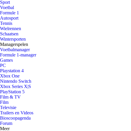
Sport
Voetbal
Formule 1
Autosport
Tennis
Wielrennen
Schaatsen
Wintersporten
Managerspelen
Voetbalmanager
Formule 1-manager
Games
PC
Playstation 4
Xbox One
Nintendo Switch
Xbox Series X|S
PlayStation 5
Film & TV
Film
Televisie
Trailers en Videos
Bioscoopagenda
Forum
Meer