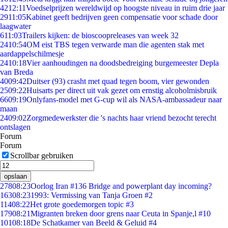
42
12:11
Voedselprijzen wereldwijd op hoogste niveau in ruim drie jaar
29
11:05
Kabinet geeft bedrijven geen compensatie voor schade door
laagwater
6
11:03
Trailers kijken: de bioscoopreleases van week 32
24
10:54
OM eist TBS tegen verwarde man die agenten stak met
aardappelschilmesje
24
10:18
Vier aanhoudingen na doodsbedreiging burgemeester Depla
van Breda
40
09:42
Duitser (93) crasht met quad tegen boom, vier gewonden
25
09:22
Huisarts per direct uit vak gezet om ernstig alcoholmisbruik
66
09:19
Onlyfans-model met G-cup wil als NASA-ambassadeur naar
maan
24
09:02
Zorgmedewerkster die 's nachts haar vriend bezocht terecht
ontslagen
Forum
Forum
Scrollbar gebruiken
opslaan
278
08:23
Oorlog Iran #136 Bridge and powerplant day incoming?
163
08:23
1993: Vermissing van Tanja Groen #2
114
08:22
Het grote goedemorgen topic #3
179
08:21
Migranten breken door grens naar Ceuta in Spanje,l #10
101
08:18
De Schatkamer van Beeld & Geluid #4