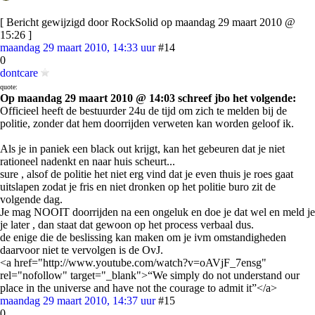
[ Bericht gewijzigd door RockSolid op maandag 29 maart 2010 @
15:26 ]
maandag 29 maart 2010, 14:33 uur
#14
0
dontcare
quote:
Op maandag 29 maart 2010 @ 14:03 schreef jbo het volgende:
Officieel heeft de bestuurder 24u de tijd om zich te melden bij de
politie, zonder dat hem doorrijden verweten kan worden geloof ik.
Als je in paniek een black out krijgt, kan het gebeuren dat je niet
rationeel nadenkt en naar huis scheurt...
sure , alsof de politie het niet erg vind dat je even thuis je roes gaat
uitslapen zodat je fris en niet dronken op het politie buro zit de
volgende dag.
Je mag NOOIT doorrijden na een ongeluk en doe je dat wel en meld je
je later , dan staat dat gewoon op het process verbaal dus.
de enige die de beslissing kan maken om je ivm omstandigheden
daarvoor niet te vervolgen is de OvJ.
<a href="http://www.youtube.com/watch?v=oAVjF_7ensg"
rel="nofollow" target="_blank">“We simply do not understand our
place in the universe and have not the courage to admit it”</a>
maandag 29 maart 2010, 14:37 uur
#15
0