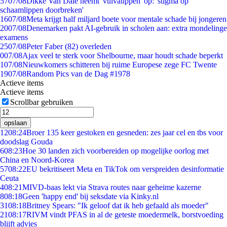
57
07/08
Dikke Van Dale neemt 'vulvalippen' op: 'stigma op
schaamlippen doorbreken'
16
07/08
Meta krijgt half miljard boete voor mentale schade bij jongeren
20
07/08
Denemarken pakt AI-gebruik in scholen aan: extra mondelinge
examens
25
07/08
Peter Faber (82) overleden
0
07/08
Ajax veel te sterk voor Shelbourne, maar houdt schade beperkt
1
07/08
Nieuwkomers schitteren bij ruime Europese zege FC Twente
19
07/08
Random Pics van de Dag #1978
Actieve items
Actieve items
Scrollbar gebruiken
opslaan
12
08:24
Broer 135 keer gestoken en gesneden: zes jaar cel en tbs voor
doodslag Gouda
6
08:23
Hoe 30 landen zich voorbereiden op mogelijke oorlog met
China en Noord-Korea
57
08:22
EU bekritiseert Meta en TikTok om verspreiden desinformatie
Ceuta
4
08:21
MIVD-baas lekt via Strava routes naar geheime kazerne
8
08:18
Geen 'happy end' bij seksdate via Kinky.nl
31
08:18
Britney Spears: "Ik geloof dat ik heb gefaald als moeder"
21
08:17
RIVM vindt PFAS in al de geteste moedermelk, borstvoeding
blijft advies