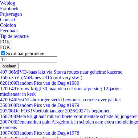
Weblog
Fotoboek
Prijsvragen
Contact
Colofon
Feedback
Tip de redactie
FOK!
FOK!
Scrollbar gebruiken
opslaan
4
07:36
MIVD-baas lekt via Strava routes naar geheime kazerne
16
06:35
VrijMiBabes #316 (not very sfw!)
62
01:09
Random Pics van de Dag #1980
12
09:49
Vrouw krijgt 30 maanden cel voor afpersing 12-jarige
misdienaar in kerk
47
09:46
PostNL-bezorger steekt bewoner na ruzie over pakket
35
08/08
Random Pics van de Dag #1979
2
07/08
De FOK!Voetbalmanager 2026/2027 is begonnen
16
07/08
Meta krijgt half miljard boete voor mentale schade bij jongeren
20
07/08
Denemarken pakt AI-gebruik in scholen aan: extra mondelinge
examens
19
07/08
Random Pics van de Dag #1978