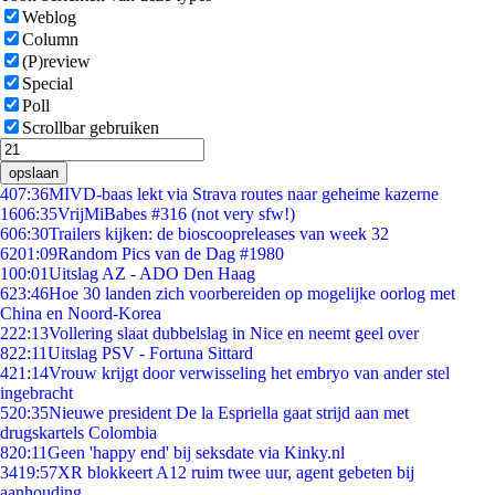
Weblog
Column
(P)review
Special
Poll
Scrollbar gebruiken
opslaan
4
07:36
MIVD-baas lekt via Strava routes naar geheime kazerne
16
06:35
VrijMiBabes #316 (not very sfw!)
6
06:30
Trailers kijken: de bioscoopreleases van week 32
62
01:09
Random Pics van de Dag #1980
1
00:01
Uitslag AZ - ADO Den Haag
6
23:46
Hoe 30 landen zich voorbereiden op mogelijke oorlog met
China en Noord-Korea
2
22:13
Vollering slaat dubbelslag in Nice en neemt geel over
8
22:11
Uitslag PSV - Fortuna Sittard
4
21:14
Vrouw krijgt door verwisseling het embryo van ander stel
ingebracht
5
20:35
Nieuwe president De la Espriella gaat strijd aan met
drugskartels Colombia
8
20:11
Geen 'happy end' bij seksdate via Kinky.nl
34
19:57
XR blokkeert A12 ruim twee uur, agent gebeten bij
aanhouding