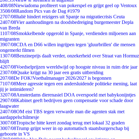
4
08/08
Niewiadoma profiteert van pokerspel en grijpt geel op Ventoux
35
08/08
Random Pics van de Dag #1979
27
07/08
Italië hindert reizigers uit Spanje na migratiecrisis Ceuta
24
07/08
Vier aanhoudingen na doodsbedreiging burgemeester Depla
van Breda
11
07/08
Smokkelbende opgerold in Spanje, verdienden miljoenen aan
migranten
39
07/08
CDA en D66 willen ingrijpen tegen 'gluurbrillen' die mensen
ongemerkt filmen
13
07/08
Benzineprijs daalt verder, onzekerheid over Straat van Hormuz
blijft
42
07/08
Voedselprijzen wereldwijd op hoogste niveau in ruim drie jaar
23
07/08
Quake krijgt na 30 jaar een gratis uitbreiding
2
07/08
De FOK!Voetbalmanager 2026/2027 is begonnen
71
07/08
Meer agressie tegen een andersluidende politieke mening, laat
jij je intimideren?
32
07/08
Amsterdams dierenasiel DOA overspoeld met babykonijntjes
29
07/08
Kabinet geeft bedrijven geen compensatie voor schade door
laagwater
24
07/08
OM eist TBS tegen verwarde man die agenten stak met
aardappelschilmesje
30
07/08
Tropische hitte keert zondag terug met lokaal 32 graden
30
07/08
Trump grijpt weer in op automatisch staatsburgerschap bij
geboorte in VS