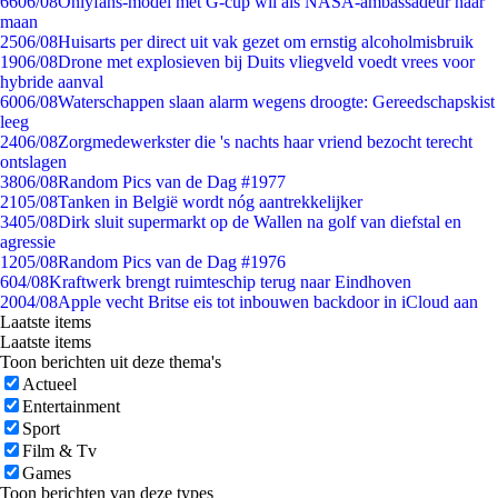
66
06/08
Onlyfans-model met G-cup wil als NASA-ambassadeur naar
maan
25
06/08
Huisarts per direct uit vak gezet om ernstig alcoholmisbruik
19
06/08
Drone met explosieven bij Duits vliegveld voedt vrees voor
hybride aanval
60
06/08
Waterschappen slaan alarm wegens droogte: Gereedschapskist
leeg
24
06/08
Zorgmedewerkster die 's nachts haar vriend bezocht terecht
ontslagen
38
06/08
Random Pics van de Dag #1977
21
05/08
Tanken in België wordt nóg aantrekkelijker
34
05/08
Dirk sluit supermarkt op de Wallen na golf van diefstal en
agressie
12
05/08
Random Pics van de Dag #1976
6
04/08
Kraftwerk brengt ruimteschip terug naar Eindhoven
20
04/08
Apple vecht Britse eis tot inbouwen backdoor in iCloud aan
Laatste items
Laatste items
Toon berichten uit deze thema's
Actueel
Entertainment
Sport
Film & Tv
Games
Toon berichten van deze types