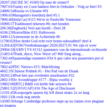
282
07:26
[CRE SC #160] Op naar de zomer!!
79
07:01
Franky en Coen bakken friet in Oekraïne - Volg ze hier! #3
248
06:54
Russia vs Ukraine #91
19
06:43
Managarm's boerderij deel #5.1
78
06:40
[IndyCar] #115 We're in Nashville Tennessee
169
06:37
Traditioneel tekenen #6; met honden
2
06:36
[Dagboek] Veel aan hoofd - Deel 28
41
06:23
Horrorfilms #33: Halloween
34
06:12
Astronomie in de Achtertuin #6
117
06:02
Hoe denkt God echt over homo-seksualiteit? deel 4
112
04:42
[FOK!Voetbalmanager 2026/2027] #1 We zijn er weer
299
04:18
[AMV] VS #1312 spammers van de internationale rechtsorde
214
03:47
Punk, disco, New Wave of? #60 Sing along...
73
02:44
Spaanstalige nummers #34 A que calor nos pasaremos por el
verano?
78
02:42
PDC Nieuws #15: Matchfixing
46
02:35
Chinese Politiek #1 - Het Pad van de Draak
282
02:24
Post hier pas overleden muzikanten #32
28
02:19
De Avondetappe #177 - Bijna voorbij :(
198
02:00
[RTL] B&B vol liefde 6de seizoen #4
258
01:52
[UFO/UAP] #16 The Age of Disclosure
121
01:45
Koopzegels sparen bij AH duurt straks 2x zo lang
16
01:21
Ik rook nog steeds
145
00:50
Jonge Cambridge professor stapt op na claims over plagiaat
en leugens