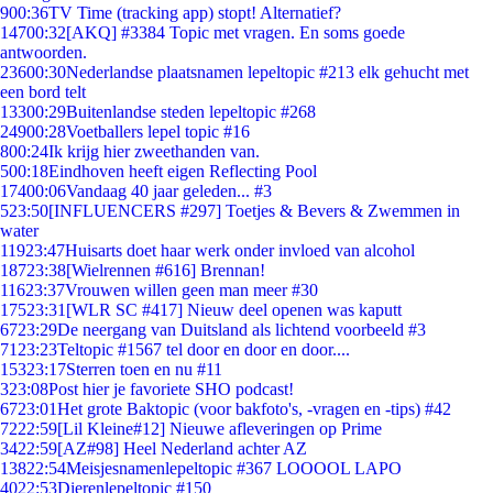
9
00:36
TV Time (tracking app) stopt! Alternatief?
147
00:32
[AKQ] #3384 Topic met vragen. En soms goede
antwoorden.
236
00:30
Nederlandse plaatsnamen lepeltopic #213 elk gehucht met
een bord telt
133
00:29
Buitenlandse steden lepeltopic #268
249
00:28
Voetballers lepel topic #16
8
00:24
Ik krijg hier zweethanden van.
5
00:18
Eindhoven heeft eigen Reflecting Pool
174
00:06
Vandaag 40 jaar geleden... #3
5
23:50
[INFLUENCERS #297] Toetjes & Bevers & Zwemmen in
water
119
23:47
Huisarts doet haar werk onder invloed van alcohol
187
23:38
[Wielrennen #616] Brennan!
116
23:37
Vrouwen willen geen man meer #30
175
23:31
[WLR SC #417] Nieuw deel openen was kaputt
67
23:29
De neergang van Duitsland als lichtend voorbeeld #3
71
23:23
Teltopic #1567 tel door en door en door....
153
23:17
Sterren toen en nu #11
3
23:08
Post hier je favoriete SHO podcast!
67
23:01
Het grote Baktopic (voor bakfoto's, -vragen en -tips) #42
72
22:59
[Lil Kleine#12] Nieuwe afleveringen op Prime
34
22:59
[AZ#98] Heel Nederland achter AZ
138
22:54
Meisjesnamenlepeltopic #367 LOOOOL LAPO
40
22:53
Dierenlepeltopic #150