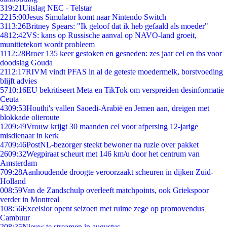
3
19:21
Uitslag NEC - Telstar
22
15:00
Jesus Simulator komt naar Nintendo Switch
31
13:26
Britney Spears: "Ik geloof dat ik heb gefaald als moeder"
48
12:42
VS: kans op Russische aanval op NAVO-land groeit,
munitietekort wordt probleem
11
12:28
Broer 135 keer gestoken en gesneden: zes jaar cel en tbs voor
doodslag Gouda
21
12:17
RIVM vindt PFAS in al de geteste moedermelk, borstvoeding
blijft advies
57
10:16
EU bekritiseert Meta en TikTok om verspreiden desinformatie
Ceuta
43
09:53
Houthi's vallen Saoedi-Arabië en Jemen aan, dreigen met
blokkade olieroute
12
09:49
Vrouw krijgt 30 maanden cel voor afpersing 12-jarige
misdienaar in kerk
47
09:46
PostNL-bezorger steekt bewoner na ruzie over pakket
26
09:32
Wegpiraat scheurt met 146 km/u door het centrum van
Amsterdam
7
09:28
Aanhoudende droogte veroorzaakt scheuren in dijken Zuid-
Holland
0
08:59
Van de Zandschulp overleeft matchpoints, ook Griekspoor
verder in Montreal
1
08:56
Excelsior opent seizoen met ruime zege op promovendus
Cambuur
2
08:35
Nieuw te streamen in augustus