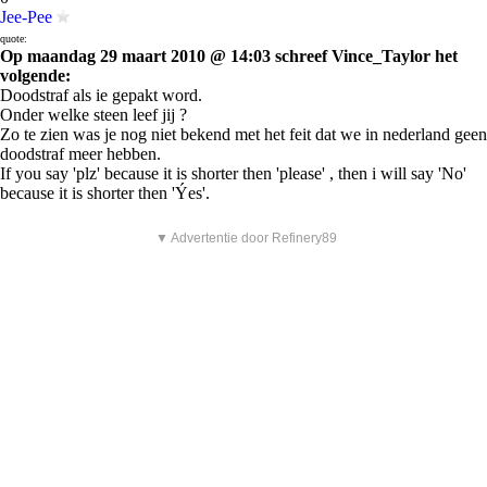
Jee-Pee
quote:
Op maandag 29 maart 2010 @ 14:03 schreef Vince_Taylor het
volgende:
Doodstraf als ie gepakt word.
Onder welke steen leef jij ?
Zo te zien was je nog niet bekend met het feit dat we in nederland geen
doodstraf meer hebben.
If you say 'plz' because it is shorter then 'please' , then i will say 'No'
because it is shorter then 'Ýes'.
▼ Advertentie door Refinery89