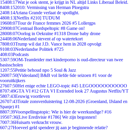
154
08:17
Wat je ook stemt, je krijgt in NL altijd Links Liberaal Beleid.
84
08:15
2010: Vermissing van Herman Ploegstra
24
08:14
Ariana Grande verlaat de spotlight.
48
08:13
[Netflix #210] TUDUM
196
08:07
Tour de France femmes 2026 #5 Lollergps
299
08:07
Centraal Bordspeltopic #8 Game on!
280
08:07
Oorlog in Oekraïne #1318 Drone baby drone
244
08:06
Nederland stevent af op watertekort
78
08:03
Trump wil dat J.D. Vance hem in 2028 opvolgt
91
08:03
Nederlandse Politiek #725
4
08:03
Podcasts
53
07:59
OM-Teamleider met kinderporno is oud-directeur van twee
basisscholen
12
07:55
Petitie behoud npo 5 Soul & Jazz
260
07:50
[Videoland] B&B vol liefde 6de seizoen #1 voor de
vooruitkijkers
276
07:50
Het enige echte LEGO-topic #45 LEGOOOOOOOOOOO
87
07:49
GTA VI #12 GTA VI Extended look 27 Augustus Netflix/YT
58
07:43
Eeuwig voortleven
267
07:43
Totale zonsverduistering 12-08-2026 (Groenland, IJsland en
Spanje) #1
88
07:39
Voorspellingstopic: Wie is hier de weerkundige? #16
195
07:36
[Live Eredivisie #1786] We zijn begonnen!
70
07:36
Huisarts verkracht vrouw.
6
07:27
Hoeveel geld spendeer jij aan je beginnende relatie?