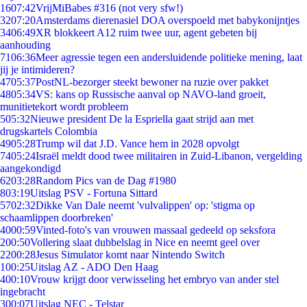
16
07:42
VrijMiBabes #316 (not very sfw!)
32
07:20
Amsterdams dierenasiel DOA overspoeld met babykonijntjes
34
06:49
XR blokkeert A12 ruim twee uur, agent gebeten bij
aanhouding
71
06:36
Meer agressie tegen een andersluidende politieke mening, laat
jij je intimideren?
47
05:37
PostNL-bezorger steekt bewoner na ruzie over pakket
48
05:34
VS: kans op Russische aanval op NAVO-land groeit,
munitietekort wordt probleem
5
05:32
Nieuwe president De la Espriella gaat strijd aan met
drugskartels Colombia
49
05:28
Trump wil dat J.D. Vance hem in 2028 opvolgt
74
05:24
Israël meldt dood twee militairen in Zuid-Libanon, vergelding
aangekondigd
62
03:28
Random Pics van de Dag #1980
8
03:19
Uitslag PSV - Fortuna Sittard
57
02:32
Dikke Van Dale neemt 'vulvalippen' op: 'stigma op
schaamlippen doorbreken'
40
00:59
Vinted-foto's van vrouwen massaal gedeeld op seksfora
2
00:50
Vollering slaat dubbelslag in Nice en neemt geel over
22
00:28
Jesus Simulator komt naar Nintendo Switch
1
00:25
Uitslag AZ - ADO Den Haag
4
00:10
Vrouw krijgt door verwisseling het embryo van ander stel
ingebracht
3
00:07
Uitslag NEC - Telstar