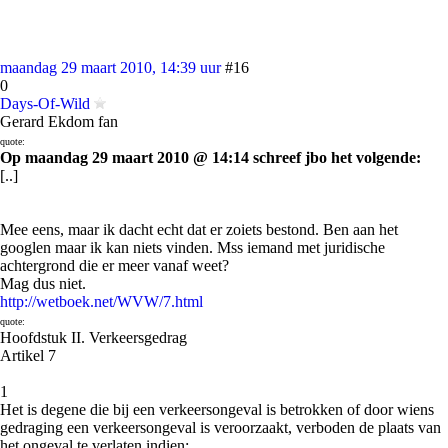
maandag 29 maart 2010, 14:39 uur
#16
0
Days-Of-Wild
Gerard Ekdom fan
quote:
Op maandag 29 maart 2010 @ 14:14 schreef jbo het volgende:
[..]
Mee eens, maar ik dacht echt dat er zoiets bestond. Ben aan het
googlen maar ik kan niets vinden. Mss iemand met juridische
achtergrond die er meer vanaf weet?
Mag dus niet.
http://wetboek.net/WVW/7.html
quote:
Hoofdstuk II. Verkeersgedrag
Artikel 7
1
Het is degene die bij een verkeersongeval is betrokken of door wiens
gedraging een verkeersongeval is veroorzaakt, verboden de plaats van
het ongeval te verlaten indien: