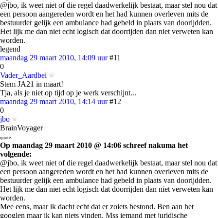
@jbo, ik weet niet of die regel daadwerkelijk bestaat, maar stel nou dat
een persoon aangereden wordt en het had kunnen overleven mits de
bestuurder gelijk een ambulance had gebeld in plaats van doorijdden.
Het lijk me dan niet echt logisch dat doorrijden dan niet verweten kan
worden.
legend
maandag 29 maart 2010, 14:09 uur
#11
0
Vader_Aardbei
Stem JA21 in maart!
Tja, als je niet op tijd op je werk verschijnt...
maandag 29 maart 2010, 14:14 uur
#12
0
jbo
BrainVoyager
quote:
Op maandag 29 maart 2010 @ 14:06 schreef nakuma het
volgende:
@jbo, ik weet niet of die regel daadwerkelijk bestaat, maar stel nou dat
een persoon aangereden wordt en het had kunnen overleven mits de
bestuurder gelijk een ambulance had gebeld in plaats van doorijdden.
Het lijk me dan niet echt logisch dat doorrijden dan niet verweten kan
worden.
Mee eens, maar ik dacht echt dat er zoiets bestond. Ben aan het
googlen maar ik kan niets vinden. Mss iemand met juridische