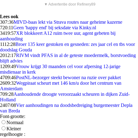
▼ Advertentie door Refinery89
Lees ook
3
07:36
MIVD-baas lekt via Strava routes naar geheime kazerne
7
20:11
Geen 'happy end' bij seksdate via Kinky.nl
34
19:57
XR blokkeert A12 ruim twee uur, agent gebeten bij
aanhouding
11
12:28
Broer 135 keer gestoken en gesneden: zes jaar cel en tbs voor
doodslag Gouda
20
12:17
RIVM vindt PFAS in al de geteste moedermelk, borstvoeding
blijft advies
12
09:49
Vrouw krijgt 30 maanden cel voor afpersing 12-jarige
misdienaar in kerk
47
09:46
PostNL-bezorger steekt bewoner na ruzie over pakket
26
09:32
Wegpiraat scheurt met 146 km/u door het centrum van
Amsterdam
7
09:28
Aanhoudende droogte veroorzaakt scheuren in dijken Zuid-
Holland
24
07/08
Vier aanhoudingen na doodsbedreiging burgemeester Depla
van Breda
Font-grootte:
Normaal
Kleiner
regelhoogte :