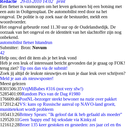
Redactie
29-03-2010 14:02
print
Een fietser is vanmorgen om het leven gekomen bij een botsing met
een auto in Ooltgensplaat. De automobilist reed door na het
ongeval. De politie is op zoek naar de bestuurder, meldt een
woordvoerder.
Het ongeval gebeurde rond 11.30 uur op de Oudelandsedijk. De
oorzaak van het ongeval en de identiteit van het slachtoffer zijn nog
onbekend.
automobilist
fietser
hitandrun
Submitter:
Bron:
Novum
42
Help ons; deel dit item als je het leuk vond
Heb je een leuk of interessant bericht gevonden dat je graag op FOK!
terug ziet?
Tip ons dan via de submit!
Zoek jij altijd de leukste nieuwtjes en kun je daar leuk over schrijven?
Meld je aan als nieuwsposter!
Meest gelezen
83015
06:35
VrijMiBabes #316 (not very sfw!)
52854
01:09
Random Pics van de Dag #1980
1766
09:46
PostNL-bezorger steekt bewoner na ruzie over pakket
1720
12:42
VS: kans op Russische aanval op NAVO-land groeit,
munitietekort wordt probleem
1654
13:26
Britney Spears: "Ik geloof dat ik heb gefaald als moeder"
1295
20:11
Geen 'happy end' bij seksdate via Kinky.nl
1216
12:28
Broer 135 keer gestoken en gesneden: zes jaar cel en tbs