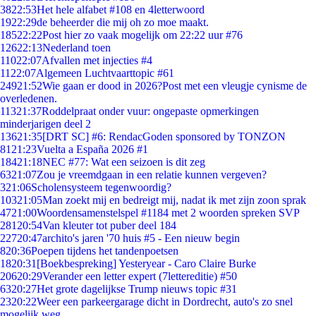
38
22:53
Het hele alfabet #108 en 4letterwoord
19
22:29
de beheerder die mij oh zo moe maakt.
185
22:22
Post hier zo vaak mogelijk om 22:22 uur #76
126
22:13
Nederland toen
110
22:07
Afvallen met injecties #4
11
22:07
Algemeen Luchtvaarttopic #61
249
21:52
Wie gaan er dood in 2026?Post met een vleugje cynisme de
overledenen.
113
21:37
Roddelpraat onder vuur: ongepaste opmerkingen
minderjarigen deel 2
136
21:35
[DRT SC] #6: RendacGoden sponsored by TONZON
81
21:23
Vuelta a España 2026 #1
184
21:18
NEC #77: Wat een seizoen is dit zeg
63
21:07
Zou je vreemdgaan in een relatie kunnen vergeven?
3
21:06
Scholensysteem tegenwoordig?
103
21:05
Man zoekt mij en bedreigt mij, nadat ik met zijn zoon sprak
47
21:00
Woordensamenstelspel #1184 met 2 woorden spreken SVP
281
20:54
Van kleuter tot puber deel 184
227
20:47
archito's jaren '70 huis #5 - Een nieuw begin
8
20:36
Poepen tijdens het tandenpoetsen
18
20:31
[Boekbespreking] Yesteryear - Caro Claire Burke
206
20:29
Verander een letter expert (7lettereditie) #50
63
20:27
Het grote dagelijkse Trump nieuws topic #31
23
20:22
Weer een parkeergarage dicht in Dordrecht, auto's zo snel
mogelijk weg