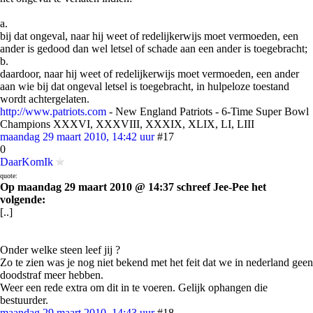
a.
bij dat ongeval, naar hij weet of redelijkerwijs moet vermoeden, een
ander is gedood dan wel letsel of schade aan een ander is toegebracht;
b.
daardoor, naar hij weet of redelijkerwijs moet vermoeden, een ander
aan wie bij dat ongeval letsel is toegebracht, in hulpeloze toestand
wordt achtergelaten.
http://www.patriots.com
- New England Patriots - 6-Time Super Bowl
Champions XXXVI, XXXVIII, XXXIX, XLIX, LI, LIII
maandag 29 maart 2010, 14:42 uur
#17
0
DaarKomIk
quote:
Op maandag 29 maart 2010 @ 14:37 schreef Jee-Pee het
volgende:
[..]
Onder welke steen leef jij ?
Zo te zien was je nog niet bekend met het feit dat we in nederland geen
doodstraf meer hebben.
Weer een rede extra om dit in te voeren. Gelijk ophangen die
bestuurder.
maandag 29 maart 2010, 14:43 uur
#18