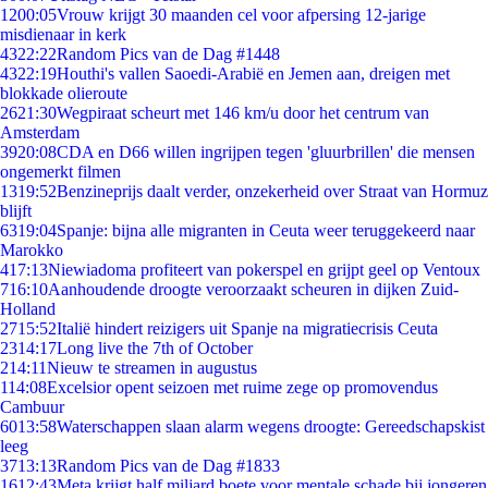
12
00:05
Vrouw krijgt 30 maanden cel voor afpersing 12-jarige
misdienaar in kerk
43
22:22
Random Pics van de Dag #1448
43
22:19
Houthi's vallen Saoedi-Arabië en Jemen aan, dreigen met
blokkade olieroute
26
21:30
Wegpiraat scheurt met 146 km/u door het centrum van
Amsterdam
39
20:08
CDA en D66 willen ingrijpen tegen 'gluurbrillen' die mensen
ongemerkt filmen
13
19:52
Benzineprijs daalt verder, onzekerheid over Straat van Hormuz
blijft
63
19:04
Spanje: bijna alle migranten in Ceuta weer teruggekeerd naar
Marokko
4
17:13
Niewiadoma profiteert van pokerspel en grijpt geel op Ventoux
7
16:10
Aanhoudende droogte veroorzaakt scheuren in dijken Zuid-
Holland
27
15:52
Italië hindert reizigers uit Spanje na migratiecrisis Ceuta
23
14:17
Long live the 7th of October
2
14:11
Nieuw te streamen in augustus
1
14:08
Excelsior opent seizoen met ruime zege op promovendus
Cambuur
60
13:58
Waterschappen slaan alarm wegens droogte: Gereedschapskist
leeg
37
13:13
Random Pics van de Dag #1833
16
12:43
Meta krijgt half miljard boete voor mentale schade bij jongeren