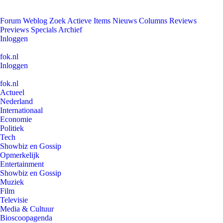
Forum
Weblog
Zoek
Actieve Items
Nieuws
Columns
Reviews
Previews
Specials
Archief
Inloggen
fok.nl
Inloggen
fok.nl
Actueel
Nederland
Internationaal
Economie
Politiek
Tech
Showbiz en Gossip
Opmerkelijk
Entertainment
Showbiz en Gossip
Muziek
Film
Televisie
Media & Cultuur
Bioscoopagenda