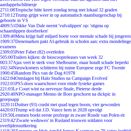
aardappelschilmesje
27
11:08
Tropische hitte keert zondag terug met lokaal 32 graden
27
10:12
Trump grijpt weer in op automatisch staatsburgerschap bij
geboorte in VS
48
09:51
Dikke Van Dale neemt 'vulvalippen' op: 'stigma op
schaamlippen doorbreken'
13
09:40
Meta krijgt half miljard boete voor mentale schade bij jongeren
19
09:37
Denemarken pakt AI-gebruik in scholen aan: extra mondelinge
examens
23
09:05
Peter Faber (82) overleden
5
05:00
Trailers kijken: de bioscoopreleases van week 32
0
03:37
Ajax veel te sterk voor Shelbourne, maar houdt schade beperkt
1
02:34
Nieuwkomers schitteren bij ruime Europese zege FC Twente
19
00:45
Random Pics van de Dag #1978
14
22:04
Ontslagen bij Halo Studios na Campaign Evolved
19
22:01
PS5-doos waarschuwt voor einde fysieke games
2
21:03
Le Court wint na nerveuze finale, Pieterse derde
29
20:40
NPO-manager Menno de Boer geschorst na dickpic in
groepsapp
32
20:11
Duitser (93) crasht met quad tegen boom, vier gewonden
44
20:03
Trump wil dat J.D. Vance hem in 2028 opvolgt
1
19:50
Lemmen boekt eerste profzege in zware Ronde van Polen-rit
23
19:42
'Zwarte weduwes' in Rusland trouwen soldaten voor
overlijdensuitkering
14
18:20
Zangeres en Idols-jurylid Jerney Kaagman op 79-jarige leeftijd