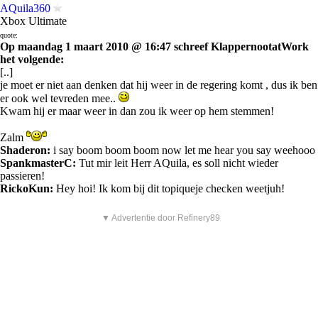
AQuila360
Xbox Ultimate
quote:
Op maandag 1 maart 2010 @ 16:47 schreef KlappernootatWork
het volgende:
[..]
je moet er niet aan denken dat hij weer in de regering komt , dus ik ben
er ook wel tevreden mee..
Kwam hij er maar weer in dan zou ik weer op hem stemmen!
Zalm
Shaderon:
i say boom boom boom now let me hear you say weehooo
SpankmasterC:
Tut mir leit Herr AQuila, es soll nicht wieder
passieren!
RickoKun:
Hey hoi! Ik kom bij dit topiqueje checken weetjuh!
▼ Advertentie door Refinery89