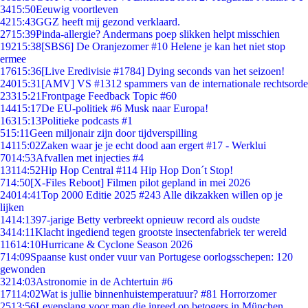
34
15:50
Eeuwig voortleven
42
15:43
GGZ heeft mij gezond verklaard.
27
15:39
Pinda-allergie? Andermans poep slikken helpt misschien
192
15:38
[SBS6] De Oranjezomer #10 Helene je kan het niet stop
ermee
176
15:36
[Live Eredivisie #1784] Dying seconds van het seizoen!
240
15:31
[AMV] VS #1312 spammers van de internationale rechtsorde
233
15:21
Frontpage Feedback Topic #60
144
15:17
De EU-politiek #6 Musk naar Europa!
163
15:13
Politieke podcasts #1
5
15:11
Geen miljonair zijn door tijdverspilling
141
15:02
Zaken waar je je echt dood aan ergert #17 - Werklui
70
14:53
Afvallen met injecties #4
131
14:52
Hip Hop Central #114 Hip Hop Don´t Stop!
7
14:50
[X-Files Reboot] Filmen pilot gepland in mei 2026
240
14:41
Top 2000 Editie 2025 #243 Alle dikzakken willen op je
lijken
14
14:13
97-jarige Betty verbreekt opnieuw record als oudste
34
14:11
Klacht ingediend tegen grootste insectenfabriek ter wereld
116
14:10
Hurricane & Cyclone Season 2026
7
14:09
Spaanse kust onder vuur van Portugese oorlogsschepen: 120
gewonden
32
14:03
Astronomie in de Achtertuin #6
171
14:02
Wat is jullie binnenhuistemperatuur? #81 Horrorzomer
25
13:56
Levenslang voor man die inreed op betogers in München