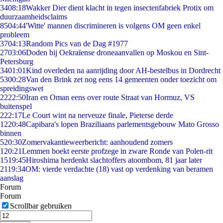
34
08:18
Wakker Dier dient klacht in tegen insectenfabriek Protix om
duurzaamheidsclaims
85
04:44
'Witte' mannen discrimineren is volgens OM geen enkel
probleem
37
04:13
Random Pics van de Dag #1977
27
03:06
Doden bij Oekraïense droneaanvallen op Moskou en Sint-
Petersburg
34
01:01
Kind overleden na aanrijding door AH-bestelbus in Dordrecht
53
00:28
Van den Brink zet nog eens 14 gemeenten onder toezicht om
spreidingswet
22
22:50
Iran en Oman eens over route Straat van Hormuz, VS
buitenspel
2
22:17
Le Court wint na nerveuze finale, Pieterse derde
12
20:48
Capibara's lopen Braziliaans parlementsgebouw Mato Grosso
binnen
5
20:30
Zomervakantieweerbericht: aanhoudend zomers
1
20:21
Lemmen boekt eerste profzege in zware Ronde van Polen-rit
15
19:45
Hiroshima herdenkt slachtoffers atoombom, 81 jaar later
21
19:34
OM: vierde verdachte (18) vast op verdenking van beramen
aanslag
Forum
Forum
Scrollbar gebruiken