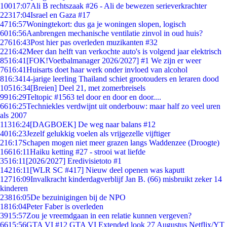
100
17:07
Ali B rechtszaak #26 - Ali de bewezen serieverkrachter
223
17:04
Israel en Gaza #17
47
16:57
Woningtekort: dus ga je woningen slopen, logisch
60
16:56
Aanbrengen mechanische ventilatie zinvol in oud huis?
276
16:43
Post hier pas overleden muzikanten #32
22
16:42
Meer dan helft van verkochte auto's is volgend jaar elektrisch
85
16:41
[FOK!Voetbalmanager 2026/2027] #1 We zijn er weer
76
16:41
Huisarts doet haar werk onder invloed van alcohol
8
16:34
14-jarige leerling Thailand schiet grootouders en leraren dood
105
16:34
[Breien] Deel 21, met zomerbreisels
99
16:29
Teltopic #1563 tel door en door en door....
66
16:25
Techniekles verdwijnt uit onderbouw: maar half zo veel uren
als 2007
113
16:24
[DAGBOEK] De weg naar balans #12
40
16:23
Jezelf gelukkig voelen als vrijgezelle vijftiger
2
16:17
Schapen mogen niet meer grazen langs Waddenzee (Droogte)
166
16:11
Haiku ketting #27 - strooi wat liefde
35
16:11
[2026/2027] Eredivisietoto #1
142
16:11
[WLR SC #417] Nieuw deel openen was kaputt
127
16:09
Invalkracht kinderdagverblijf Jan B. (66) misbruikt zeker 14
kinderen
238
16:05
De bezuinigingen bij de NPO
18
16:04
Peter Faber is overleden
39
15:57
Zou je vreemdgaan in een relatie kunnen vergeven?
66
15:56
GTA VI #12 GTA VI Extended look 27 Augustus Netflix/YT