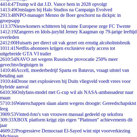
44
14:47
Trump wil dat J.D. Vance hem in 2028 opvolgt
14
13:49
Ontslagen bij Halo Studios na Campaign Evolved
29
13:48
NPO-manager Menno de Boer geschorst na dickpic in
groepsapp
1
13:37
Nieuwkomers schitteren bij ruime Europese zege FC Twente
14
12:19
Zangeres en Idols-jurylid Jerney Kaagman op 79-jarige leeftijd
overleden
24
12:00
Huisarts per direct uit vak gezet om ernstig alcoholmisbruik
10
11:41
Netflix-abonnees krijgen exclusieve early access tot
uitgebreide GTA VI trailer
26
10:54
NAVO zet wegens Russische provocatie 250% meer
gevechtsvliegtuigen in
14
10:46
Accell, moederbedrijf Sparta en Batavus, vraagt uitstel van
betaling aan
19
10:44
Drone met explosieven bij Duits vliegveld voedt vrees voor
hybride aanval
64
10:36
Onlyfans-model met G-cup wil als NASA-ambassadeur naar
maan
57
10:16
Waterschappen slaan alarm wegens droogte: Gereedschapskist
leeg
39
09:53
Vinted-foto's van vrouwen massaal gedeeld op seksfora
3
09:33
XBOX platform krijgt zijn eigen "Platinum" achievements dit
jaar
46
09:22
Progressieve Democraat El-Sayed wint nipt voorverkiezing
Michigan