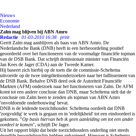
Nieuws
Economie
Nederland
Zalm mag blijven bij ABN Amro
Redactie
01-03-2010 16:38
print
Gerrit Zalm mag aanblijven als baas van ABN Amro. De
Nederlandsche Bank (DNB) heeft in een herbeoordeling positief
geoordeeld over het functioneren van de voormalige financiële topman
van de DSB Bank. Dat schrijft demissionair minister van Financiën
Jan Kees de Jager (CDA) aan de Tweede Kamer.
Hij baseert zich hierbij op de toets die de commissie-Scheltema
uitvoerde op de twee integriteitsonderzoeken naar het faillissement van
de DSB Bank. Behalve DNB deed ook de Autoriteit Financiële
Markten (AFM) onderzoek naar het functioneren van Zalm. De AFM
komt tot een andere conclusie dan DNB, maar Scheltema stelt dat de
conclusie om Zalm heen te zenden als topman van ABN Amro
'onvoldoende onderbouwing' bevat.
DNB is de leidende toezichthouder. Scheltema oordeelt dat DNB
'zorgvuldig' te werk is gegaan en in 'redelijkheid' tot een eindoordeel is
gekomen. "
Op basis hiervan heb ik geen aanleiding om tot een ander
oordeel te komen
", schrijft De Jager.
Uit het rapport blijkt dat beide toezichthouders onderling niet steeds
dezelfde beoordelingslijn hebben gehanteerd. Hierover is Scheltema