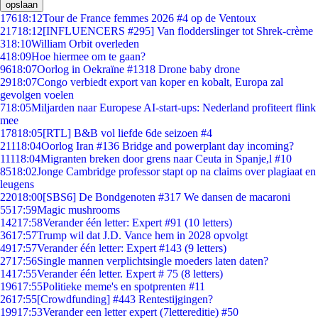
opslaan
176
18:12
Tour de France femmes 2026 #4 op de Ventoux
217
18:12
[INFLUENCERS #295] Van flodderslinger tot Shrek-crème
3
18:10
William Orbit overleden
4
18:09
Hoe hiermee om te gaan?
96
18:07
Oorlog in Oekraïne #1318 Drone baby drone
29
18:07
Congo verbiedt export van koper en kobalt, Europa zal
gevolgen voelen
7
18:05
Miljarden naar Europese AI-start-ups: Nederland profiteert flink
mee
178
18:05
[RTL] B&B vol liefde 6de seizoen #4
211
18:04
Oorlog Iran #136 Bridge and powerplant day incoming?
111
18:04
Migranten breken door grens naar Ceuta in Spanje,l #10
85
18:02
Jonge Cambridge professor stapt op na claims over plagiaat en
leugens
220
18:00
[SBS6] De Bondgenoten #317 We dansen de macaroni
55
17:59
Magic mushrooms
142
17:58
Verander één letter: Expert #91 (10 letters)
36
17:57
Trump wil dat J.D. Vance hem in 2028 opvolgt
49
17:57
Verander één letter: Expert #143 (9 letters)
27
17:56
Single mannen verplichtsingle moeders laten daten?
14
17:55
Verander één letter. Expert # 75 (8 letters)
196
17:55
Politieke meme's en spotprenten #11
26
17:55
[Crowdfunding] #443 Rentestijgingen?
199
17:53
Verander een letter expert (7lettereditie) #50