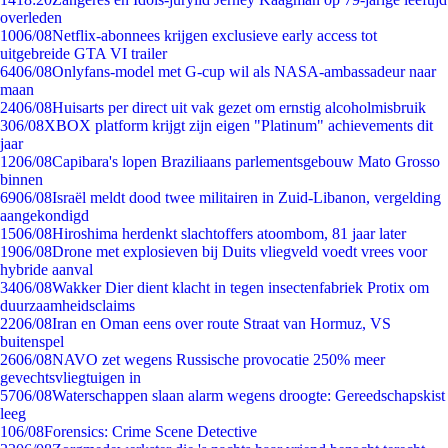
overleden
10
06/08
Netflix-abonnees krijgen exclusieve early access tot
uitgebreide GTA VI trailer
64
06/08
Onlyfans-model met G-cup wil als NASA-ambassadeur naar
maan
24
06/08
Huisarts per direct uit vak gezet om ernstig alcoholmisbruik
3
06/08
XBOX platform krijgt zijn eigen "Platinum" achievements dit
jaar
12
06/08
Capibara's lopen Braziliaans parlementsgebouw Mato Grosso
binnen
69
06/08
Israël meldt dood twee militairen in Zuid-Libanon, vergelding
aangekondigd
15
06/08
Hiroshima herdenkt slachtoffers atoombom, 81 jaar later
19
06/08
Drone met explosieven bij Duits vliegveld voedt vrees voor
hybride aanval
34
06/08
Wakker Dier dient klacht in tegen insectenfabriek Protix om
duurzaamheidsclaims
22
06/08
Iran en Oman eens over route Straat van Hormuz, VS
buitenspel
26
06/08
NAVO zet wegens Russische provocatie 250% meer
gevechtsvliegtuigen in
57
06/08
Waterschappen slaan alarm wegens droogte: Gereedschapskist
leeg
1
06/08
Forensics: Crime Scene Detective