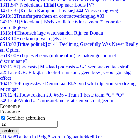
131
13:47
[Nederlands Elftal] Op naar Louis IV?
147
13:32
[Keuken Kampioen Divisie] #44 Vitesse mag weg
29
13:32
Transfergeruchten en contractverlenging #83
243
13:31
[Videoland] B&B vol liefde 6de seizoen #1 voor de
vooruitkijkers
13
13:14
Historisch lage waterstanden Rijn en Donau
48
13:10
Hoe kom je van egels af?
85
13:02
[Britse politiek] #141 Declining Gracefully Was Never Really
an Option
26
13:00
Heb jij wel eens (online of irl) te maken gehad met
discriminatie?
153
12:57
[podcasts] Misdaad podcasts #3 - Twee weken taakstraf
225
12:56
GR: Elk glas alcohol is riskant, geen bewijs voor gunstig
effect
104
12:50
Progressieve Democraat El-Sayed wint nipt voorverkiezing
Michigan
178
12:42
Touwtrekken 2.0 #636 - Team 1 beste team *G* *O*
249
12:40
Vinted #15 nog-net-niet gratis en verzendgezeur
Economie
Economie
Scrollbar gebruiken
opslaan
21
05/08
Tanken in België wordt nóg aantrekkelijker