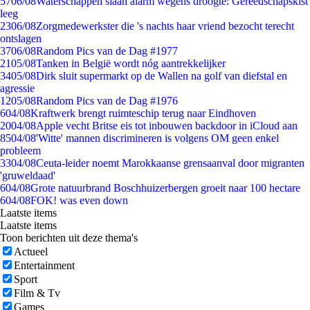
57
06/08
Waterschappen slaan alarm wegens droogte: Gereedschapskist
leeg
23
06/08
Zorgmedewerkster die 's nachts haar vriend bezocht terecht
ontslagen
37
06/08
Random Pics van de Dag #1977
21
05/08
Tanken in België wordt nóg aantrekkelijker
34
05/08
Dirk sluit supermarkt op de Wallen na golf van diefstal en
agressie
12
05/08
Random Pics van de Dag #1976
6
04/08
Kraftwerk brengt ruimteschip terug naar Eindhoven
20
04/08
Apple vecht Britse eis tot inbouwen backdoor in iCloud aan
85
04/08
'Witte' mannen discrimineren is volgens OM geen enkel
probleem
33
04/08
Ceuta-leider noemt Marokkaanse grensaanval door migranten
'gruweldaad'
6
04/08
Grote natuurbrand Boschhuizerbergen groeit naar 100 hectare
6
04/08
FOK! was even down
Laatste items
Laatste items
Toon berichten uit deze thema's
Actueel
Entertainment
Sport
Film & Tv
Games