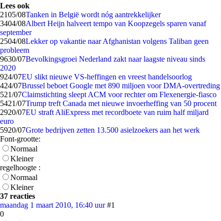
Lees ook
21
05/08
Tanken in België wordt nóg aantrekkelijker
34
04/08
Albert Heijn halveert tempo van Koopzegels sparen vanaf
september
25
04/08
Lekker op vakantie naar Afghanistan volgens Taliban geen
probleem
96
30/07
Bevolkingsgroei Nederland zakt naar laagste niveau sinds
2020
9
24/07
EU slikt nieuwe VS-heffingen en vreest handelsoorlog
4
24/07
Brussel beboet Google met 890 miljoen voor DMA-overtreding
5
21/07
Claimstichting sleept ACM voor rechter om Flexenergie-fiasco
54
21/07
Trump treft Canada met nieuwe invoerheffing van 50 procent
29
20/07
EU straft AliExpress met recordboete van ruim half miljard
euro
59
20/07
Grote bedrijven zetten 13.500 asielzoekers aan het werk
Font-grootte:
Normaal
Kleiner
regelhoogte :
Normaal
Kleiner
37 reacties
maandag 1 maart 2010, 16:40 uur
#1
0