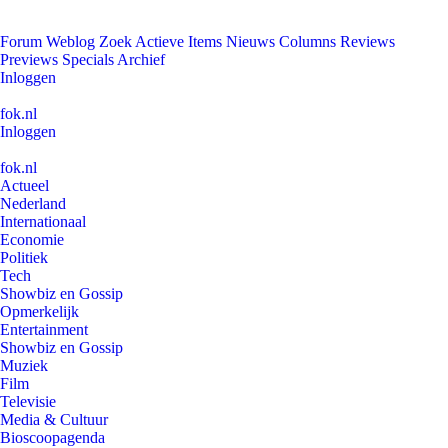
Forum
Weblog
Zoek
Actieve Items
Nieuws
Columns
Reviews
Previews
Specials
Archief
Inloggen
fok.nl
Inloggen
fok.nl
Actueel
Nederland
Internationaal
Economie
Politiek
Tech
Showbiz en Gossip
Opmerkelijk
Entertainment
Showbiz en Gossip
Muziek
Film
Televisie
Media & Cultuur
Bioscoopagenda