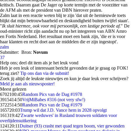
kritisch. Daarom gaat De Jager op korte termijn met de voorzitter van
de AFM als met de president van DBN hierover praten.
Zalm laat in een reactie weten blij te zijn 'dat uit de hernieuwde toets
blijkt dat mijn betrouwbaarheid en deskundigheid buiten twijfel staan'.
"
Ik sluit hiermee, ook voor mij persoonlijk, een lastige periode af.
" De
oud-minister richt zijn aandacht nu op het integreren van ABN Amro
en Fortis Nederland. Het resultaat moet een bank zijn, 'die er is voor
haar klanten en recht doet aan de middelen die er zijn ingestopt'.
zalm
Submitter:
Bron:
Novum
37
Help ons; deel dit item als je het leuk vond
Heb je een leuk of interessant bericht gevonden dat je graag op FOK!
terug ziet?
Tip ons dan via de submit!
Zoek jij altijd de leukste nieuwtjes en kun je daar leuk over schrijven?
Meld je aan als nieuwsposter!
Meest gelezen
67021
00:45
Random Pics van de Dag #1978
39154
14:50
VrijMiBabes #316 (not very sfw!)
37225
14:50
Random Pics van de Dag #1979
1657
20:03
Trump wil dat J.D. Vance hem in 2028 opvolgt
1613
19:42
'Zwarte weduwes' in Rusland trouwen soldaten voor
overlijdensuitkering
1241
20:11
Duitser (93) crasht met quad tegen boom, vier gewonden