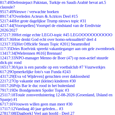
8
17:49
Defensiepact Pakistan, Turkije en Saudi-Arabië bevat art.5
clausule?
95
17:49
Nieuwe / verwachte boeken
89
17:47
Overleden Acteurs & Actrices Deel #15
52
17:44
Het grote dagelijkse Trump nieuws topic #31
42
17:44
[Voorspellen] Voorspel de eindstand van de Eredivisie
2026/2027
272
17:39
Het enige echte LEGO-topic #45 LEGOOOOOOOOOOO
85
17:36
Hoe denkt God echt over homo-seksualiteit? deel 4
123
17:35
[Het Officiële Steam Topic #201] Steamrolled
1
17:35
Dries Roelvink spreekt vakantieganger aan om gele zwembroek
134
17:34
[Wielrennen #616] Brennan!
124
17:33
NPO-manager Menno de Boer (47) op non-actief stuurde
dick-pic rond
165
17:30
Ajax is een parodie op een voetbalclub #7 Vuurwerkjes
6
17:29
Opmerkelijke foto's van Funda #243
43
17:29
[Eva vd Wijdeven] geruchten over dakloosheid
22
17:27
Op vakantie met (kleine) kinderen #30
10
17:26
Prijs Bar le duc rood in het buitenland
79
17:19
De Bondgenoten Spoiler Topic #3
251
17:18
Totale zonsverduistering 12-08-2026 (Groenland, IJsland en
Spanje) #1
67
17:16
Vrouwen willen geen man meer #30
171
17:12
Vandaag 40 jaar geleden... #3
278
17:08
[Dagboek] Veel aan hoofd - Deel 27