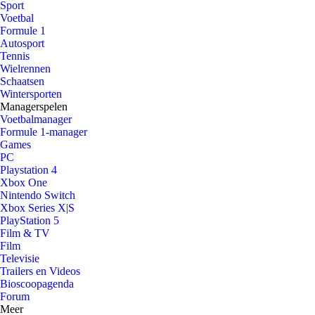
Sport
Voetbal
Formule 1
Autosport
Tennis
Wielrennen
Schaatsen
Wintersporten
Managerspelen
Voetbalmanager
Formule 1-manager
Games
PC
Playstation 4
Xbox One
Nintendo Switch
Xbox Series X|S
PlayStation 5
Film & TV
Film
Televisie
Trailers en Videos
Bioscoopagenda
Forum
Meer