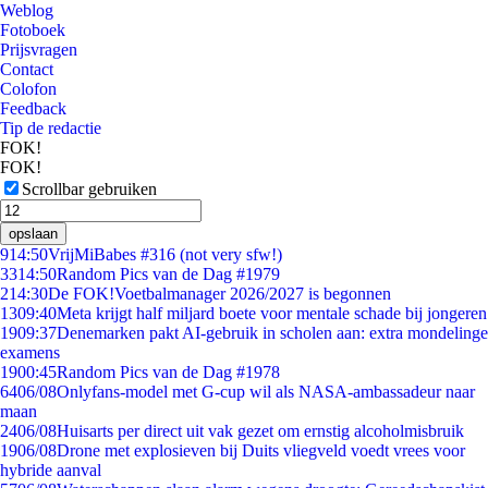
Weblog
Fotoboek
Prijsvragen
Contact
Colofon
Feedback
Tip de redactie
FOK!
FOK!
Scrollbar gebruiken
opslaan
9
14:50
VrijMiBabes #316 (not very sfw!)
33
14:50
Random Pics van de Dag #1979
2
14:30
De FOK!Voetbalmanager 2026/2027 is begonnen
13
09:40
Meta krijgt half miljard boete voor mentale schade bij jongeren
19
09:37
Denemarken pakt AI-gebruik in scholen aan: extra mondelinge
examens
19
00:45
Random Pics van de Dag #1978
64
06/08
Onlyfans-model met G-cup wil als NASA-ambassadeur naar
maan
24
06/08
Huisarts per direct uit vak gezet om ernstig alcoholmisbruik
19
06/08
Drone met explosieven bij Duits vliegveld voedt vrees voor
hybride aanval