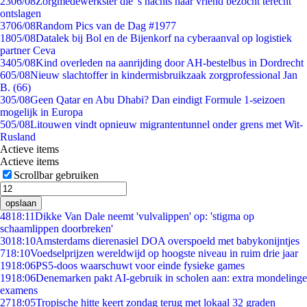
23
06/08
Zorgmedewerkster die 's nachts haar vriend bezocht terecht
ontslagen
37
06/08
Random Pics van de Dag #1977
18
05/08
Datalek bij Bol en de Bijenkorf na cyberaanval op logistiek
partner Ceva
34
05/08
Kind overleden na aanrijding door AH-bestelbus in Dordrecht
6
05/08
Nieuw slachtoffer in kindermisbruikzaak zorgprofessional Jan
B. (66)
3
05/08
Geen Qatar en Abu Dhabi? Dan eindigt Formule 1-seizoen
mogelijk in Europa
5
05/08
Litouwen vindt opnieuw migrantentunnel onder grens met Wit-
Rusland
Actieve items
Actieve items
Scrollbar gebruiken
opslaan
48
18:11
Dikke Van Dale neemt 'vulvalippen' op: 'stigma op
schaamlippen doorbreken'
30
18:10
Amsterdams dierenasiel DOA overspoeld met babykonijntjes
7
18:10
Voedselprijzen wereldwijd op hoogste niveau in ruim drie jaar
19
18:06
PS5-doos waarschuwt voor einde fysieke games
19
18:06
Denemarken pakt AI-gebruik in scholen aan: extra mondelinge
examens
27
18:05
Tropische hitte keert zondag terug met lokaal 32 graden