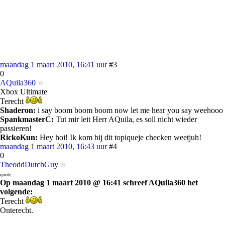
maandag 1 maart 2010, 16:41 uur
#3
0
AQuila360
Xbox Ultimate
Terecht
Shaderon:
i say boom boom boom now let me hear you say weehooo
SpankmasterC:
Tut mir leit Herr AQuila, es soll nicht wieder
passieren!
RickoKun:
Hey hoi! Ik kom bij dit topiqueje checken weetjuh!
maandag 1 maart 2010, 16:43 uur
#4
0
TheoddDutchGuy
quote:
Op maandag 1 maart 2010 @ 16:41 schreef AQuila360 het
volgende:
Terecht
Onterecht.