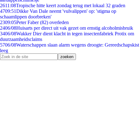
26
11:08
Tropische hitte keert zondag terug met lokaal 32 graden
47
09:51
Dikke Van Dale neemt 'vulvalippen' op: 'stigma op
schaamlippen doorbreken'
23
09:05
Peter Faber (82) overleden
24
06/08
Huisarts per direct uit vak gezet om ernstig alcoholmisbruik
34
06/08
Wakker Dier dient klacht in tegen insectenfabriek Protix om
duurzaamheidsclaims
57
06/08
Waterschappen slaan alarm wegens droogte: Gereedschapskist
leeg