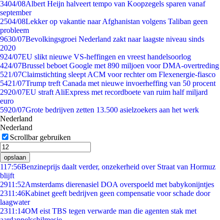
34
04/08
Albert Heijn halveert tempo van Koopzegels sparen vanaf
september
25
04/08
Lekker op vakantie naar Afghanistan volgens Taliban geen
probleem
96
30/07
Bevolkingsgroei Nederland zakt naar laagste niveau sinds
2020
9
24/07
EU slikt nieuwe VS-heffingen en vreest handelsoorlog
4
24/07
Brussel beboet Google met 890 miljoen voor DMA-overtreding
5
21/07
Claimstichting sleept ACM voor rechter om Flexenergie-fiasco
54
21/07
Trump treft Canada met nieuwe invoerheffing van 50 procent
29
20/07
EU straft AliExpress met recordboete van ruim half miljard
euro
59
20/07
Grote bedrijven zetten 13.500 asielzoekers aan het werk
Nederland
Nederland
Scrollbar gebruiken
opslaan
1
17:56
Benzineprijs daalt verder, onzekerheid over Straat van Hormuz
blijft
29
11:52
Amsterdams dierenasiel DOA overspoeld met babykonijntjes
23
11:46
Kabinet geeft bedrijven geen compensatie voor schade door
laagwater
23
11:14
OM eist TBS tegen verwarde man die agenten stak met
aardappelschilmesje