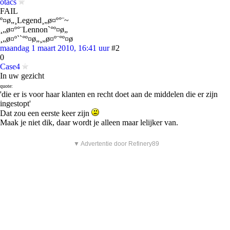
otacs
FAIL
º¤ø„¸Legend¸„ø¤º°¨~
¸„ø¤º°¨Lennon`°º¤ø„
¸„ø¤º``°º¤ø„¸„ø¤º¨°º¤ø
maandag 1 maart 2010, 16:41 uur
#2
0
Case4
In uw gezicht
quote:
'die er is voor haar klanten en recht doet aan de middelen die er zijn
ingestopt'
Dat zou een eerste keer zijn
Maak je niet dik, daar wordt je alleen maar lelijker van.
▼ Advertentie door Refinery89