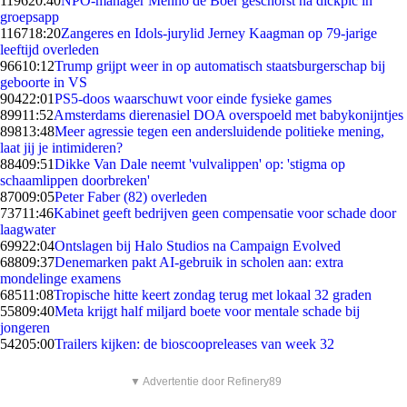
1196
20:40
NPO-manager Menno de Boer geschorst na dickpic in
groepsapp
1167
18:20
Zangeres en Idols-jurylid Jerney Kaagman op 79-jarige
leeftijd overleden
966
10:12
Trump grijpt weer in op automatisch staatsburgerschap bij
geboorte in VS
904
22:01
PS5-doos waarschuwt voor einde fysieke games
899
11:52
Amsterdams dierenasiel DOA overspoeld met babykonijntjes
898
13:48
Meer agressie tegen een andersluidende politieke mening,
laat jij je intimideren?
884
09:51
Dikke Van Dale neemt 'vulvalippen' op: 'stigma op
schaamlippen doorbreken'
870
09:05
Peter Faber (82) overleden
737
11:46
Kabinet geeft bedrijven geen compensatie voor schade door
laagwater
699
22:04
Ontslagen bij Halo Studios na Campaign Evolved
688
09:37
Denemarken pakt AI-gebruik in scholen aan: extra
mondelinge examens
685
11:08
Tropische hitte keert zondag terug met lokaal 32 graden
558
09:40
Meta krijgt half miljard boete voor mentale schade bij
jongeren
542
05:00
Trailers kijken: de bioscoopreleases van week 32
▼ Advertentie door Refinery89