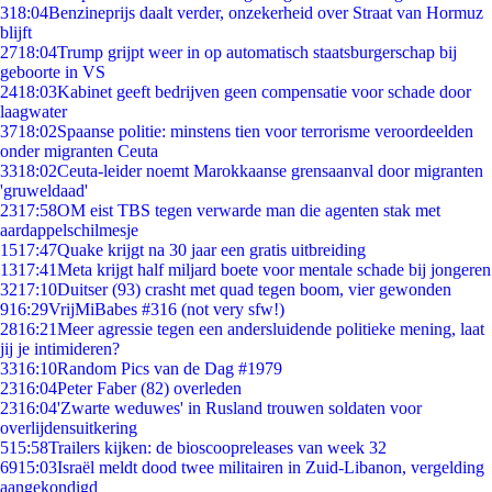
3
18:04
Benzineprijs daalt verder, onzekerheid over Straat van Hormuz
blijft
27
18:04
Trump grijpt weer in op automatisch staatsburgerschap bij
geboorte in VS
24
18:03
Kabinet geeft bedrijven geen compensatie voor schade door
laagwater
37
18:02
Spaanse politie: minstens tien voor terrorisme veroordeelden
onder migranten Ceuta
33
18:02
Ceuta-leider noemt Marokkaanse grensaanval door migranten
'gruweldaad'
23
17:58
OM eist TBS tegen verwarde man die agenten stak met
aardappelschilmesje
15
17:47
Quake krijgt na 30 jaar een gratis uitbreiding
13
17:41
Meta krijgt half miljard boete voor mentale schade bij jongeren
32
17:10
Duitser (93) crasht met quad tegen boom, vier gewonden
9
16:29
VrijMiBabes #316 (not very sfw!)
28
16:21
Meer agressie tegen een andersluidende politieke mening, laat
jij je intimideren?
33
16:10
Random Pics van de Dag #1979
23
16:04
Peter Faber (82) overleden
23
16:04
'Zwarte weduwes' in Rusland trouwen soldaten voor
overlijdensuitkering
5
15:58
Trailers kijken: de bioscoopreleases van week 32
69
15:03
Israël meldt dood twee militairen in Zuid-Libanon, vergelding
aangekondigd