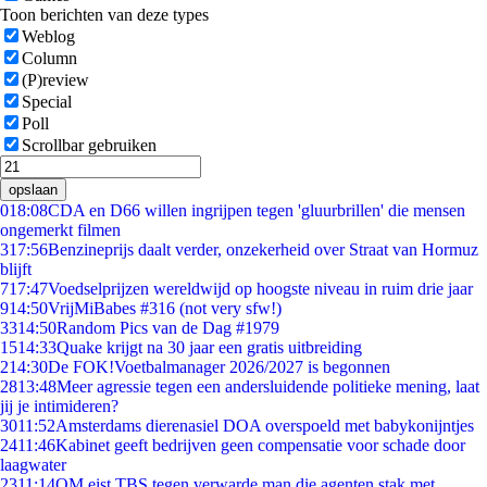
Toon berichten van deze types
Weblog
Column
(P)review
Special
Poll
Scrollbar gebruiken
opslaan
0
18:08
CDA en D66 willen ingrijpen tegen 'gluurbrillen' die mensen
ongemerkt filmen
3
17:56
Benzineprijs daalt verder, onzekerheid over Straat van Hormuz
blijft
7
17:47
Voedselprijzen wereldwijd op hoogste niveau in ruim drie jaar
9
14:50
VrijMiBabes #316 (not very sfw!)
33
14:50
Random Pics van de Dag #1979
15
14:33
Quake krijgt na 30 jaar een gratis uitbreiding
2
14:30
De FOK!Voetbalmanager 2026/2027 is begonnen
28
13:48
Meer agressie tegen een andersluidende politieke mening, laat
jij je intimideren?
30
11:52
Amsterdams dierenasiel DOA overspoeld met babykonijntjes
24
11:46
Kabinet geeft bedrijven geen compensatie voor schade door
laagwater
23
11:14
OM eist TBS tegen verwarde man die agenten stak met