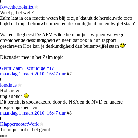
0
ikweethetookniet
Weet jij het wel ?
Zalm laat in een reactie weten blij te zijn 'dat uit de hernieuwde toets
blijkt dat mijn betrouwbaarheid en deskundigheid buiten twijfel staan'
Wat een liegbeest De AFM wilde hem nu juist wippen vanwege
onvoldoende deskundigheid en heeft dat ook in hun rapport
geschreven Hoe kan je deskundigheid dan buitentwijfel staan
Discussier mee in het Zalm topic
Gerrit Zalm - schuldige #1?
maandag 1 maart 2010, 16:47 uur
#7
0
longinus
Hollander
unglaublich
Dit bericht is goedgekeurd door de NSA en de NVD en andere
opsporingsdiensten.
maandag 1 maart 2010, 16:47 uur
#8
0
KlappernootatWork
Tot mijn strot in het genot..
quote: