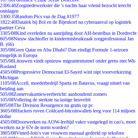
23
06:40
Zorgmedewerkster die 's nachts haar vriend bezocht terecht
ontslagen
33
00:35
Random Pics van de Dag #1977
18
22:40
Datalek bij Bol en de Bijenkorf na cyberaanval op logistiek
partner Ceva
33
05/08
Kind overleden na aanrijding door AH-bestelbus in Dordrecht
6
05/08
Nieuw slachtoffer in kindermisbruikzaak zorgprofessional Jan
B. (66)
3
05/08
Geen Qatar en Abu Dhabi? Dan eindigt Formule 1-seizoen
mogelijk in Europa
5
05/08
Litouwen vindt opnieuw migrantentunnel onder grens met Wit-
Rusland
45
05/08
Progressieve Democraat El-Sayed wint nipt voorverkiezing
Michigan
11
05/08
Accell, moederbedrijf Sparta en Batavus, vraagt uitstel van
betaling aan
5
05/08
Zomervakantieweerbericht: aanhoudend zomers
1
05/08
Vollering de sterkste na lastige heuvelrit
8
05/08
The Division Resurgence nu gratis op pc
36
05/08
Hackers roven Coldcard-bitcoinwallets leeg voor 114 miljoen
dollar
45
05/08
Doorwerken na AOW-leeftijd vaker vastgelegd in cao's, moet
werken na je 67e de norm worden?
38
05/08
Vinted-foto's van vrouwen massaal gedeeld op seksfora