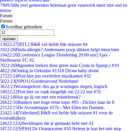
79
09:56
In veel gemeenten helemaal geen vuurwerk meer met oud en
nieuw
Forum
Forum
Scrollbar gebruiken
opslaan
130
22:27
[RTL] B&B vol liefde 6de seizoen #4
10
22:26
Pinda-allergie? Andermans poep slikken helpt misschien
194
22:26
[Conference League Donderdag 20:00 uur] Ajax -
Shelbourne FC #2
70
22:26
Migranten breken door grens naar Ceuta in Spanje,l #10
48
22:26
Oorlog in Oekraïne #1318 Drone baby drone
272
22:24
Post hier pas overleden muzikanten #32
50
22:23
[NPO1] Goedenavond Nederland
36
22:23
Woningtekort: dus ga je woningen slopen, logisch
180
22:22
Post hier zo vaak mogelijk om 22:22 uur #76
14
22:18
Hoe ga jij om met een relatiebreuk?
266
22:16
Banken met hoge rente topic #95 - Dichter naar de 0
251
22:15
De Avondetappe #176 - Met Ellen ten Damme.
224
22:14
[Videoland] B&B vol liefde 6de seizoen #1 voor de
vooruitkijkers
246
22:12
Afbeeldingen die je gemaakt hebt met AI
187
22:11
[SBS6] De Oranjezomer #10 Helene je kan het niet stop