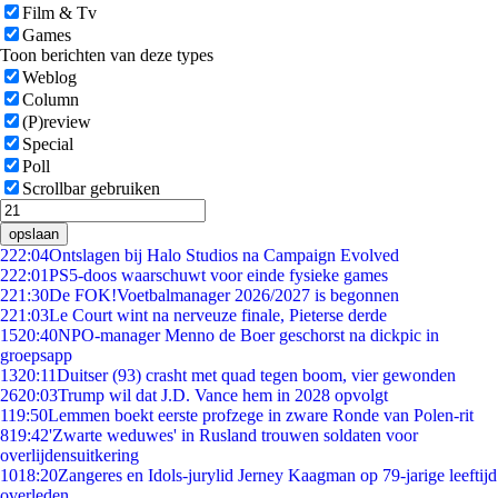
Film & Tv
Games
Toon berichten van deze types
Weblog
Column
(P)review
Special
Poll
Scrollbar gebruiken
opslaan
2
22:04
Ontslagen bij Halo Studios na Campaign Evolved
2
22:01
PS5-doos waarschuwt voor einde fysieke games
2
21:30
De FOK!Voetbalmanager 2026/2027 is begonnen
2
21:03
Le Court wint na nerveuze finale, Pieterse derde
15
20:40
NPO-manager Menno de Boer geschorst na dickpic in
groepsapp
13
20:11
Duitser (93) crasht met quad tegen boom, vier gewonden
26
20:03
Trump wil dat J.D. Vance hem in 2028 opvolgt
1
19:50
Lemmen boekt eerste profzege in zware Ronde van Polen-rit
8
19:42
'Zwarte weduwes' in Rusland trouwen soldaten voor
overlijdensuitkering
10
18:20
Zangeres en Idols-jurylid Jerney Kaagman op 79-jarige leeftijd
overleden