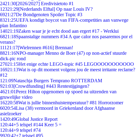
24
21:30
[2026/2027] Eredivisietoto #1
123
21:29
[Nederlands Elftal] Op naar Louis IV?
69
21:27
De Bondgenoten Spoiler Topic #3
83
21:25
UEFA kondigt boycot van FIFA-competities aan vanwege
plan Infantino
140
21:19
Zaken waar je je echt dood aan ergert #17 - Werklui
68
21:18
Spaanstalige nummers #34 A que calor nos pasaremos por el
verano?
111
21:17
[Wielrennen #616] Brennan!
88
21:16
NPO-manager Menno de Boer (47) op non-actief stuurde
dick-pic rond
270
21:15
Het enige echte LEGO-topic #45 LEGOOOOOOOOOOO
169
21:13
Wat is op dit moment volgens jou de meest irritante reclame?
#12
1
21:09
Nataschja Burgers Temprano ROTTERDAM
9
21:03
[Crowdfunding] #443 Rentestijgingen?
46
21:01
Perez Hilton opgenomen op spoed na uitzenden van
gruwelijke video
162
20:58
Wat is jullie binnenhuistemperatuur? #81 Horrorzomer
60
20:54
Lisa (38) vermoord in Griekenland door Afghaanse
asielzoeker
14
20:49
Global Justice Report
1
20:44
+5 telspel #144 Keer 5 =
1
20:44
+9 telspel #74
99
20:42
+7 telspel #95