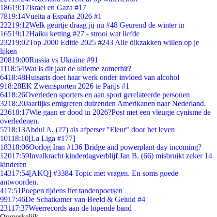
186
19:17
Israel en Gaza #17
78
19:14
Vuelta a España 2026 #1
222
19:12
Welk geurtje draag jij nu #48 Geurend de winter in
165
19:12
Haiku ketting #27 - strooi wat liefde
232
19:02
Top 2000 Editie 2025 #243 Alle dikzakken willen op je
lijken
208
19:00
Russia vs Ukraine #91
11
18:54
Wat is dit jaar de ultieme zomerhit?
64
18:48
Huisarts doet haar werk onder invloed van alcohol
9
18:28
EK Zwemsporten 2026 te Parijs #1
64
18:26
Overleden sporters en aan sport gerelateerde personen
32
18:20
Jaarlijks emigreren duizenden Amerikanen naar Nederland.
236
18:17
Wie gaan er dood in 2026?Post met een vleugje cynisme de
overledenen.
57
18:13
Abdul A. (27) als afperser "Fleur" door het leven
101
18:10
[La Liga #177]
183
18:06
Oorlog Iran #136 Bridge and powerplant day incoming?
120
17:59
Invalkracht kinderdagverblijf Jan B. (66) misbruikt zeker 14
kinderen
143
17:54
[AKQ] #3384 Topic met vragen. En soms goede
antwoorden.
4
17:51
Poepen tijdens het tandenpoetsen
99
17:46
De Schatkamer van Beeld & Geluid #4
231
17:37
Weerrecords aan de lopende band
Opmerkelijk