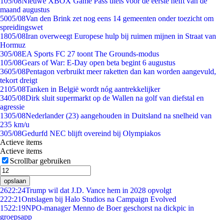
1
05/08
Nieuwe XBOX Game Pass titels voor de eerste helft van de
maand augustus
50
05/08
Van den Brink zet nog eens 14 gemeenten onder toezicht om
spreidingswet
18
05/08
Iran overweegt Europese hulp bij ruimen mijnen in Straat van
Hormuz
3
05/08
EA Sports FC 27 toont The Grounds-modus
1
05/08
Gears of War: E-Day open beta begint 6 augustus
36
05/08
Pentagon verbruikt meer raketten dan kan worden aangevuld,
tekort dreigt
21
05/08
Tanken in België wordt nóg aantrekkelijker
34
05/08
Dirk sluit supermarkt op de Wallen na golf van diefstal en
agressie
13
05/08
Nederlander (23) aangehouden in Duitsland na snelheid van
235 km/u
3
05/08
Gedurfd NEC blijft overeind bij Olympiakos
Actieve items
Actieve items
Scrollbar gebruiken
opslaan
26
22:24
Trump wil dat J.D. Vance hem in 2028 opvolgt
2
22:21
Ontslagen bij Halo Studios na Campaign Evolved
15
22:19
NPO-manager Menno de Boer geschorst na dickpic in
groepsapp