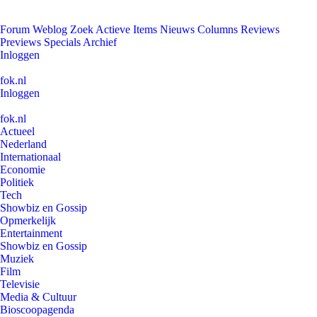
Forum
Weblog
Zoek
Actieve Items
Nieuws
Columns
Reviews
Previews
Specials
Archief
Inloggen
fok.nl
Inloggen
fok.nl
Actueel
Nederland
Internationaal
Economie
Politiek
Tech
Showbiz en Gossip
Opmerkelijk
Entertainment
Showbiz en Gossip
Muziek
Film
Televisie
Media & Cultuur
Bioscoopagenda