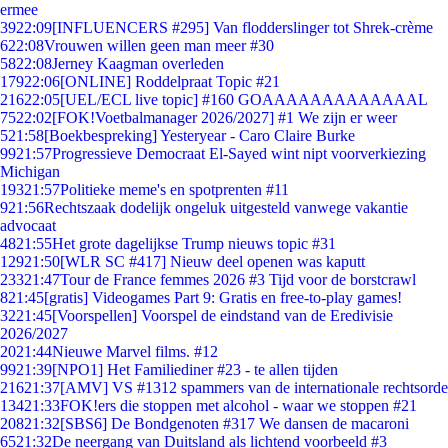
ermee
39
22:09
[INFLUENCERS #295] Van flodderslinger tot Shrek-crème
6
22:08
Vrouwen willen geen man meer #30
58
22:08
Jerney Kaagman overleden
179
22:06
[ONLINE] Roddelpraat Topic #21
216
22:05
[UEL/ECL live topic] #160 GOAAAAAAAAAAAAAL
75
22:02
[FOK!Voetbalmanager 2026/2027] #1 We zijn er weer
5
21:58
[Boekbespreking] Yesteryear - Caro Claire Burke
99
21:57
Progressieve Democraat El-Sayed wint nipt voorverkiezing
Michigan
193
21:57
Politieke meme's en spotprenten #11
9
21:56
Rechtszaak dodelijk ongeluk uitgesteld vanwege vakantie
advocaat
48
21:55
Het grote dagelijkse Trump nieuws topic #31
129
21:50
[WLR SC #417] Nieuw deel openen was kaputt
233
21:47
Tour de France femmes 2026 #3 Tijd voor de borstcrawl
8
21:45
[gratis] Videogames Part 9: Gratis en free-to-play games!
32
21:45
[Voorspellen] Voorspel de eindstand van de Eredivisie
2026/2027
20
21:44
Nieuwe Marvel films. #12
99
21:39
[NPO1] Het Familiediner #23 - te allen tijden
216
21:37
[AMV] VS #1312 spammers van de internationale rechtsorde
134
21:33
FOK!ers die stoppen met alcohol - waar we stoppen #21
208
21:32
[SBS6] De Bondgenoten #317 We dansen de macaroni
65
21:32
De neergang van Duitsland als lichtend voorbeeld #3