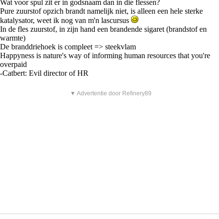
Wat voor spul zit er in godsnaam dan in die flessen?
Pure zuurstof opzich brandt namelijk niet, is alleen een hele sterke
katalysator, weet ik nog van m'n lascursus
In de fles zuurstof, in zijn hand een brandende sigaret (brandstof en
warmte)
De branddriehoek is compleet => steekvlam
Happyness is nature's way of informing human resources that you're
overpaid
-Catbert: Evil director of HR
▼ Advertentie door Refinery89