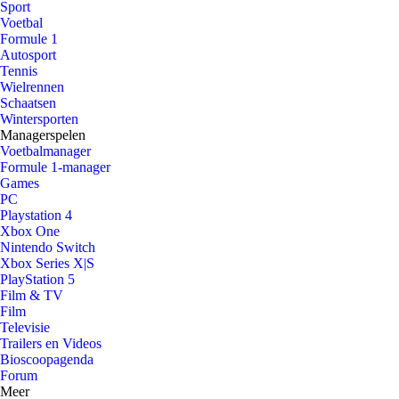
Sport
Voetbal
Formule 1
Autosport
Tennis
Wielrennen
Schaatsen
Wintersporten
Managerspelen
Voetbalmanager
Formule 1-manager
Games
PC
Playstation 4
Xbox One
Nintendo Switch
Xbox Series X|S
PlayStation 5
Film & TV
Film
Televisie
Trailers en Videos
Bioscoopagenda
Forum
Meer