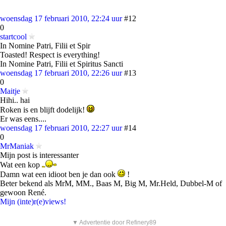
woensdag 17 februari 2010, 22:24 uur
#12
0
startcool
In Nomine Patri, Filii et Spir
Toasted! Respect is everything!
In Nomine Patri, Filii et Spiritus Sancti
woensdag 17 februari 2010, 22:26 uur
#13
0
Maitje
Hihi.. hai
Roken is en blijft dodelijk!
Er was eens....
woensdag 17 februari 2010, 22:27 uur
#14
0
MrManiak
Mijn post is interessanter
Wat een kop
Damn wat een idioot ben je dan ook
!
Beter bekend als MrM, MM., Baas M, Big M, Mr.Held, Dubbel-M of
gewoon René.
Mijn (inte)r(e)views!
▼ Advertentie door Refinery89