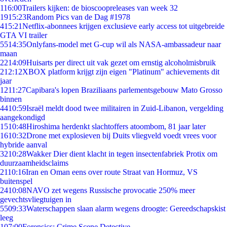
1
16:00
Trailers kijken: de bioscoopreleases van week 32
19
15:23
Random Pics van de Dag #1978
4
15:21
Netflix-abonnees krijgen exclusieve early access tot uitgebreide
GTA VI trailer
55
14:35
Onlyfans-model met G-cup wil als NASA-ambassadeur naar
maan
22
14:09
Huisarts per direct uit vak gezet om ernstig alcoholmisbruik
2
12:12
XBOX platform krijgt zijn eigen "Platinum" achievements dit
jaar
12
11:27
Capibara's lopen Braziliaans parlementsgebouw Mato Grosso
binnen
44
10:59
Israël meldt dood twee militairen in Zuid-Libanon, vergelding
aangekondigd
15
10:48
Hiroshima herdenkt slachtoffers atoombom, 81 jaar later
16
10:32
Drone met explosieven bij Duits vliegveld voedt vrees voor
hybride aanval
32
10:28
Wakker Dier dient klacht in tegen insectenfabriek Protix om
duurzaamheidsclaims
21
10:16
Iran en Oman eens over route Straat van Hormuz, VS
buitenspel
24
10:08
NAVO zet wegens Russische provocatie 250% meer
gevechtsvliegtuigen in
55
09:33
Waterschappen slaan alarm wegens droogte: Gereedschapskist
leeg
1
07:00
Forensics: Crime Scene Detective