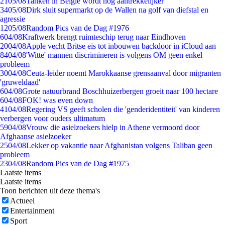
21
05/08
Tanken in België wordt nóg aantrekkelijker
34
05/08
Dirk sluit supermarkt op de Wallen na golf van diefstal en
agressie
12
05/08
Random Pics van de Dag #1976
6
04/08
Kraftwerk brengt ruimteschip terug naar Eindhoven
20
04/08
Apple vecht Britse eis tot inbouwen backdoor in iCloud aan
84
04/08
'Witte' mannen discrimineren is volgens OM geen enkel
probleem
30
04/08
Ceuta-leider noemt Marokkaanse grensaanval door migranten
'gruweldaad'
6
04/08
Grote natuurbrand Boschhuizerbergen groeit naar 100 hectare
6
04/08
FOK! was even down
41
04/08
Regering VS geeft scholen die 'genderidentiteit' van kinderen
verbergen voor ouders ultimatum
59
04/08
Vrouw die asielzoekers hielp in Athene vermoord door
Afghaanse asielzoeker
25
04/08
Lekker op vakantie naar Afghanistan volgens Taliban geen
probleem
23
04/08
Random Pics van de Dag #1975
Laatste items
Laatste items
Toon berichten uit deze thema's
Actueel
Entertainment
Sport