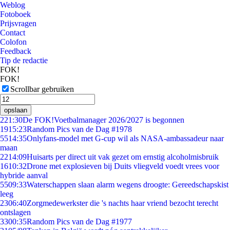
Weblog
Fotoboek
Prijsvragen
Contact
Colofon
Feedback
Tip de redactie
FOK!
FOK!
Scrollbar gebruiken
opslaan
2
21:30
De FOK!Voetbalmanager 2026/2027 is begonnen
19
15:23
Random Pics van de Dag #1978
55
14:35
Onlyfans-model met G-cup wil als NASA-ambassadeur naar
maan
22
14:09
Huisarts per direct uit vak gezet om ernstig alcoholmisbruik
16
10:32
Drone met explosieven bij Duits vliegveld voedt vrees voor
hybride aanval
55
09:33
Waterschappen slaan alarm wegens droogte: Gereedschapskist
leeg
23
06:40
Zorgmedewerkster die 's nachts haar vriend bezocht terecht
ontslagen
33
00:35
Random Pics van de Dag #1977