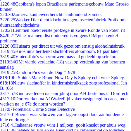
12
20:48
Capibara's lopen Braziliaans parlementsgebouw Mato Grosso
binnen
5
20:30
Zomervakantieweerbericht: aanhoudend zomers
32
20:25
Wakker Dier dient klacht in tegen insectenfabriek Protix om
duurzaamheidsclaims
1
20:21
Lemmen boekt eerste profzege in zware Ronde van Polen-rit
84
20:21
'Witte' mannen discrimineren is volgens OM geen enkel
probleem
22
20:05
Huisarts per direct uit vak gezet om ernstig alcoholmisbruik
15
19:45
Hiroshima herdenkt slachtoffers atoombom, 81 jaar later
38
19:40
Vinted-foto's van vrouwen massaal gedeeld op seksfora
21
19:34
OM: vierde verdachte (18) vast op verdenking van beramen
aanslag
19
19:25
Random Pics van de Dag #1978
8
18:19
In Spider-Man: Brand New Day is Spidey echt weer Spidey
6
18:18
Nieuw slachtoffer in kindermisbruikzaak zorgprofessional Jan
B. (66)
33
17:57
Kind overleden na aanrijding door AH-bestelbus in Dordrecht
45
17:10
Doorwerken na AOW-leeftijd vaker vastgelegd in cao's, moet
werken na je 67e de norm worden?
1
17:07
Forensics: Crime Scene Detective
56
17:01
Boeren waarschuwen voor lagere oogst door aanhoudende
hitte en droogte
17
16:41
Italiaanse vrouw wint 1 miljoen, gooit kraslot per abuis weg
18
16:36
Datalek bij Bol en de Bijenkorf na cyberaanval op logistiek