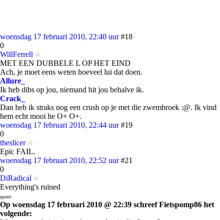
woensdag 17 februari 2010, 22:40 uur
#18
0
WillFerrell
MET EEN DUBBELE L OP HET EIND
Ach, je moet eens weten hoeveel lui dat doen.
Allure_
Ik heb dibs op jou, niemand hit jou behalve ik.
Crack_
Dan heb ik straks nog een crush op je met die zwembroek :@. Ik vind
hem echt mooi he O+ O+.
woensdag 17 februari 2010, 22:44 uur
#19
0
theslicer
Epic FAIL.
woensdag 17 februari 2010, 22:52 uur
#21
0
DiRadical
Everything's ruined
quote:
Op woensdag 17 februari 2010 @ 22:39 schreef Fietspomp86 het
volgende: