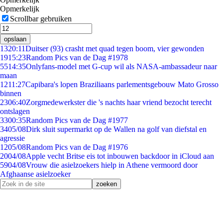
Opmerkelijk
Scrollbar gebruiken
opslaan
13
20:11
Duitser (93) crasht met quad tegen boom, vier gewonden
19
15:23
Random Pics van de Dag #1978
55
14:35
Onlyfans-model met G-cup wil als NASA-ambassadeur naar
maan
12
11:27
Capibara's lopen Braziliaans parlementsgebouw Mato Grosso
binnen
23
06:40
Zorgmedewerkster die 's nachts haar vriend bezocht terecht
ontslagen
33
00:35
Random Pics van de Dag #1977
34
05/08
Dirk sluit supermarkt op de Wallen na golf van diefstal en
agressie
12
05/08
Random Pics van de Dag #1976
20
04/08
Apple vecht Britse eis tot inbouwen backdoor in iCloud aan
59
04/08
Vrouw die asielzoekers hielp in Athene vermoord door
Afghaanse asielzoeker