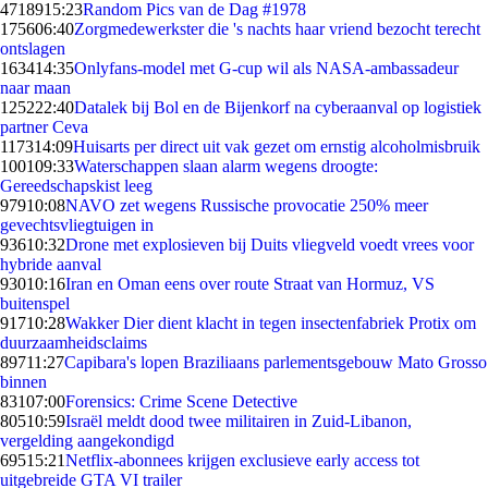
47189
15:23
Random Pics van de Dag #1978
1756
06:40
Zorgmedewerkster die 's nachts haar vriend bezocht terecht
ontslagen
1634
14:35
Onlyfans-model met G-cup wil als NASA-ambassadeur
naar maan
1252
22:40
Datalek bij Bol en de Bijenkorf na cyberaanval op logistiek
partner Ceva
1173
14:09
Huisarts per direct uit vak gezet om ernstig alcoholmisbruik
1001
09:33
Waterschappen slaan alarm wegens droogte:
Gereedschapskist leeg
979
10:08
NAVO zet wegens Russische provocatie 250% meer
gevechtsvliegtuigen in
936
10:32
Drone met explosieven bij Duits vliegveld voedt vrees voor
hybride aanval
930
10:16
Iran en Oman eens over route Straat van Hormuz, VS
buitenspel
917
10:28
Wakker Dier dient klacht in tegen insectenfabriek Protix om
duurzaamheidsclaims
897
11:27
Capibara's lopen Braziliaans parlementsgebouw Mato Grosso
binnen
831
07:00
Forensics: Crime Scene Detective
805
10:59
Israël meldt dood twee militairen in Zuid-Libanon,
vergelding aangekondigd
695
15:21
Netflix-abonnees krijgen exclusieve early access tot
uitgebreide GTA VI trailer