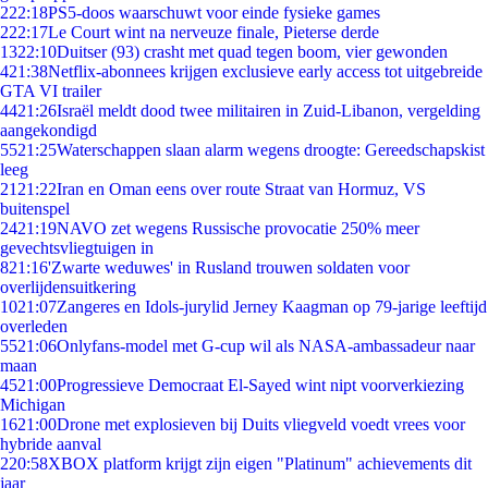
2
22:18
PS5-doos waarschuwt voor einde fysieke games
2
22:17
Le Court wint na nerveuze finale, Pieterse derde
13
22:10
Duitser (93) crasht met quad tegen boom, vier gewonden
4
21:38
Netflix-abonnees krijgen exclusieve early access tot uitgebreide
GTA VI trailer
44
21:26
Israël meldt dood twee militairen in Zuid-Libanon, vergelding
aangekondigd
55
21:25
Waterschappen slaan alarm wegens droogte: Gereedschapskist
leeg
21
21:22
Iran en Oman eens over route Straat van Hormuz, VS
buitenspel
24
21:19
NAVO zet wegens Russische provocatie 250% meer
gevechtsvliegtuigen in
8
21:16
'Zwarte weduwes' in Rusland trouwen soldaten voor
overlijdensuitkering
10
21:07
Zangeres en Idols-jurylid Jerney Kaagman op 79-jarige leeftijd
overleden
55
21:06
Onlyfans-model met G-cup wil als NASA-ambassadeur naar
maan
45
21:00
Progressieve Democraat El-Sayed wint nipt voorverkiezing
Michigan
16
21:00
Drone met explosieven bij Duits vliegveld voedt vrees voor
hybride aanval
2
20:58
XBOX platform krijgt zijn eigen "Platinum" achievements dit
jaar