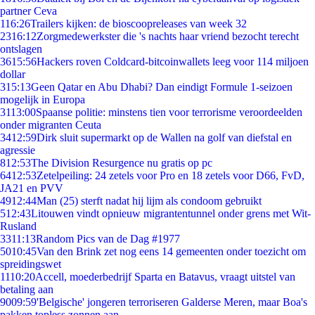
partner Ceva
1
16:26
Trailers kijken: de bioscoopreleases van week 32
23
16:12
Zorgmedewerkster die 's nachts haar vriend bezocht terecht
ontslagen
36
15:56
Hackers roven Coldcard-bitcoinwallets leeg voor 114 miljoen
dollar
3
15:13
Geen Qatar en Abu Dhabi? Dan eindigt Formule 1-seizoen
mogelijk in Europa
31
13:00
Spaanse politie: minstens tien voor terrorisme veroordeelden
onder migranten Ceuta
34
12:59
Dirk sluit supermarkt op de Wallen na golf van diefstal en
agressie
8
12:53
The Division Resurgence nu gratis op pc
64
12:53
Zetelpeiling: 24 zetels voor Pro en 18 zetels voor D66, FvD,
JA21 en PVV
49
12:44
Man (25) sterft nadat hij lijm als condoom gebruikt
5
12:43
Litouwen vindt opnieuw migrantentunnel onder grens met Wit-
Rusland
33
11:13
Random Pics van de Dag #1977
50
10:45
Van den Brink zet nog eens 14 gemeenten onder toezicht om
spreidingswet
11
10:20
Accell, moederbedrijf Sparta en Batavus, vraagt uitstel van
betaling aan
90
09:59
'Belgische' jongeren terroriseren Galderse Meren, maar Boa's
pakken topless zonnen aan