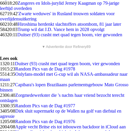
660
18:20
Zangeres en Idols-jurylid Jerney Kaagman op 79-jarige
leeftijd overleden
627
19:42
'Zwarte weduwes' in Rusland trouwen soldaten voor
overlijdensuitkering
602
10:48
Hiroshima herdenkt slachtoffers atoombom, 81 jaar later
584
20:03
Trump wil dat J.D. Vance hem in 2028 opvolgt
463
20:11
Duitser (93) crasht met quad tegen boom, vier gewonden
▼ Advertentie door Refinery89
Lees ook
13
20:11
Duitser (93) crasht met quad tegen boom, vier gewonden
19
15:23
Random Pics van de Dag #1978
55
14:35
Onlyfans-model met G-cup wil als NASA-ambassadeur naar
maan
12
11:27
Capibara's lopen Braziliaans parlementsgebouw Mato Grosso
binnen
23
06:40
Zorgmedewerkster die 's nachts haar vriend bezocht terecht
ontslagen
33
00:35
Random Pics van de Dag #1977
34
05/08
Dirk sluit supermarkt op de Wallen na golf van diefstal en
agressie
12
05/08
Random Pics van de Dag #1976
20
04/08
Apple vecht Britse eis tot inbouwen backdoor in iCloud aan