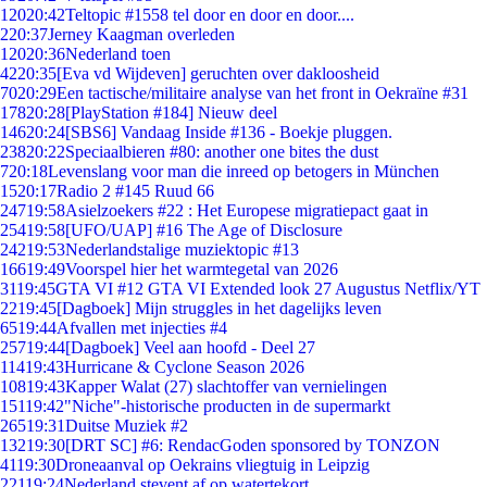
120
20:42
Teltopic #1558 tel door en door en door....
2
20:37
Jerney Kaagman overleden
120
20:36
Nederland toen
42
20:35
[Eva vd Wijdeven] geruchten over dakloosheid
70
20:29
Een tactische/militaire analyse van het front in Oekraïne #31
178
20:28
[PlayStation #184] Nieuw deel
146
20:24
[SBS6] Vandaag Inside #136 - Boekje pluggen.
238
20:22
Speciaalbieren #80: another one bites the dust
7
20:18
Levenslang voor man die inreed op betogers in München
15
20:17
Radio 2 #145 Ruud 66
247
19:58
Asielzoekers #22 : Het Europese migratiepact gaat in
254
19:58
[UFO/UAP] #16 The Age of Disclosure
242
19:53
Nederlandstalige muziektopic #13
166
19:49
Voorspel hier het warmtegetal van 2026
31
19:45
GTA VI #12 GTA VI Extended look 27 Augustus Netflix/YT
22
19:45
[Dagboek] Mijn struggles in het dagelijks leven
65
19:44
Afvallen met injecties #4
257
19:44
[Dagboek] Veel aan hoofd - Deel 27
114
19:43
Hurricane & Cyclone Season 2026
108
19:43
Kapper Walat (27) slachtoffer van vernielingen
151
19:42
"Niche"-historische producten in de supermarkt
265
19:31
Duitse Muziek #2
132
19:30
[DRT SC] #6: RendacGoden sponsored by TONZON
41
19:30
Droneaanval op Oekrains vliegtuig in Leipzig
221
19:24
Nederland stevent af op watertekort