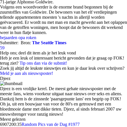
71-jarige Alphonso Goldwire.
Volgens een woordvoerder is de enorme brand begonnen bij de
zuurstoffles van Goldwire. De bewoners van het elf verdiepingen
tellende appartementen moesten 's nachts in allerijl worden
geëvacueerd. Er wordt nu met man en macht gewerkt aan het oplappen
van de getroffen woningen, men hoopt dat de bewoners dit weekend
weer in hun flatje kunnen.
bejaarden
opa
roken
Submitter:
Bron:
The Seattle Times
59
Help ons; deel dit item als je het leuk vond
Heb je een leuk of interessant bericht gevonden dat je graag op FOK!
terug ziet?
Tip ons dan via de submit!
Zoek jij altijd de leukste nieuwtjes en kun je daar leuk over schrijven?
Meld je aan als nieuwsposter!
Djeez
Djeez is een vrolijke kerel. De meest gehate nieuwsposter met de
meeste fans, wiens voorkeur uitgaat naar nieuws over seks en aliens.
Dankzij hem is de zinsnede 'paarsgepunte lans' een begrip op FOK!
Oh ja, uit een bouwjaar van voor de 80's en getrouwd met een
bloedmooie dame met dikke tieten. Djeez, al sinds februari 2007 uw
nieuwsbrenger voor ranzig nieuws!
Meest gelezen
69072
00:35
Random Pics van de Dag #1977