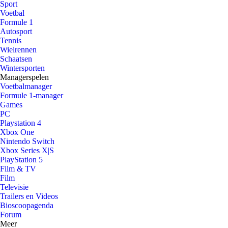
Sport
Voetbal
Formule 1
Autosport
Tennis
Wielrennen
Schaatsen
Wintersporten
Managerspelen
Voetbalmanager
Formule 1-manager
Games
PC
Playstation 4
Xbox One
Nintendo Switch
Xbox Series X|S
PlayStation 5
Film & TV
Film
Televisie
Trailers en Videos
Bioscoopagenda
Forum
Meer