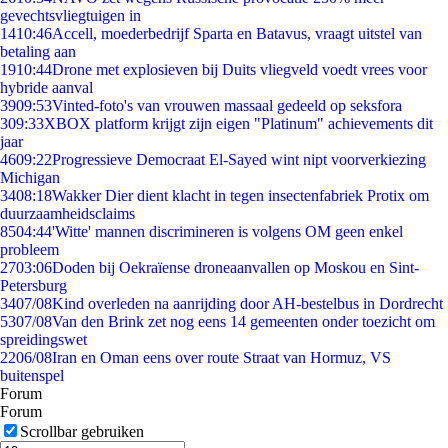
gevechtsvliegtuigen in
14
10:46
Accell, moederbedrijf Sparta en Batavus, vraagt uitstel van
betaling aan
19
10:44
Drone met explosieven bij Duits vliegveld voedt vrees voor
hybride aanval
39
09:53
Vinted-foto's van vrouwen massaal gedeeld op seksfora
3
09:33
XBOX platform krijgt zijn eigen "Platinum" achievements dit
jaar
46
09:22
Progressieve Democraat El-Sayed wint nipt voorverkiezing
Michigan
34
08:18
Wakker Dier dient klacht in tegen insectenfabriek Protix om
duurzaamheidsclaims
85
04:44
'Witte' mannen discrimineren is volgens OM geen enkel
probleem
27
03:06
Doden bij Oekraïense droneaanvallen op Moskou en Sint-
Petersburg
34
07/08
Kind overleden na aanrijding door AH-bestelbus in Dordrecht
53
07/08
Van den Brink zet nog eens 14 gemeenten onder toezicht om
spreidingswet
22
06/08
Iran en Oman eens over route Straat van Hormuz, VS
buitenspel
Forum
Forum
Scrollbar gebruiken