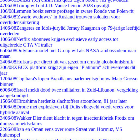
47
06/08
Trump wil dat J.D. Vance hem in 2028 opvolgt
1
06/08
Lemmen boekt eerste profzege in zware Ronde van Polen-rit
24
06/08
'Zwarte weduwes' in Rusland trouwen soldaten voor
overlijdensuitkering
14
06/08
Zangeres en Idols-jurylid Jerney Kaagman op 79-jarige leeftijd
overleden
10
06/08
Netflix-abonnees krijgen exclusieve early access tot
uitgebreide GTA VI trailer
65
06/08
Onlyfans-model met G-cup wil als NASA-ambassadeur naar
maan
24
06/08
Huisarts per direct uit vak gezet om ernstig alcoholmisbruik
3
06/08
XBOX platform krijgt zijn eigen "Platinum" achievements dit
jaar
12
06/08
Capibara's lopen Braziliaans parlementsgebouw Mato Grosso
binnen
69
06/08
Israël meldt dood twee militairen in Zuid-Libanon, vergelding
aangekondigd
15
06/08
Hiroshima herdenkt slachtoffers atoombom, 81 jaar later
19
06/08
Drone met explosieven bij Duits vliegveld voedt vrees voor
hybride aanval
34
06/08
Wakker Dier dient klacht in tegen insectenfabriek Protix om
duurzaamheidsclaims
22
06/08
Iran en Oman eens over route Straat van Hormuz, VS
buitenspel