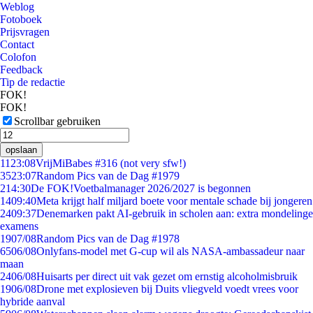
Weblog
Fotoboek
Prijsvragen
Contact
Colofon
Feedback
Tip de redactie
FOK!
FOK!
Scrollbar gebruiken
opslaan
11
23:08
VrijMiBabes #316 (not very sfw!)
35
23:07
Random Pics van de Dag #1979
2
14:30
De FOK!Voetbalmanager 2026/2027 is begonnen
14
09:40
Meta krijgt half miljard boete voor mentale schade bij jongeren
24
09:37
Denemarken pakt AI-gebruik in scholen aan: extra mondelinge
examens
19
07/08
Random Pics van de Dag #1978
65
06/08
Onlyfans-model met G-cup wil als NASA-ambassadeur naar
maan
24
06/08
Huisarts per direct uit vak gezet om ernstig alcoholmisbruik
19
06/08
Drone met explosieven bij Duits vliegveld voedt vrees voor
hybride aanval