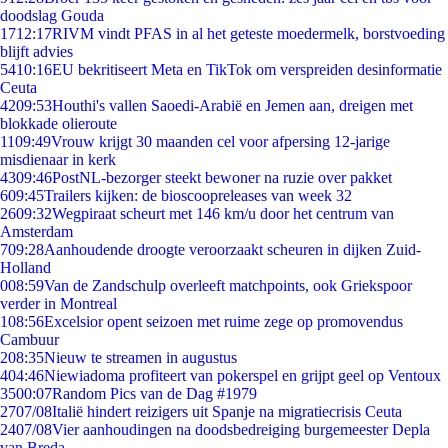
doodslag Gouda
17
12:17
RIVM vindt PFAS in al het geteste moedermelk, borstvoeding
blijft advies
54
10:16
EU bekritiseert Meta en TikTok om verspreiden desinformatie
Ceuta
42
09:53
Houthi's vallen Saoedi-Arabië en Jemen aan, dreigen met
blokkade olieroute
11
09:49
Vrouw krijgt 30 maanden cel voor afpersing 12-jarige
misdienaar in kerk
43
09:46
PostNL-bezorger steekt bewoner na ruzie over pakket
6
09:45
Trailers kijken: de bioscoopreleases van week 32
26
09:32
Wegpiraat scheurt met 146 km/u door het centrum van
Amsterdam
7
09:28
Aanhoudende droogte veroorzaakt scheuren in dijken Zuid-
Holland
0
08:59
Van de Zandschulp overleeft matchpoints, ook Griekspoor
verder in Montreal
1
08:56
Excelsior opent seizoen met ruime zege op promovendus
Cambuur
2
08:35
Nieuw te streamen in augustus
4
04:46
Niewiadoma profiteert van pokerspel en grijpt geel op Ventoux
35
00:07
Random Pics van de Dag #1979
27
07/08
Italië hindert reizigers uit Spanje na migratiecrisis Ceuta
24
07/08
Vier aanhoudingen na doodsbedreiging burgemeester Depla
van Breda