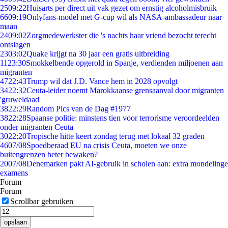
25
09:22
Huisarts per direct uit vak gezet om ernstig alcoholmisbruik
66
09:19
Onlyfans-model met G-cup wil als NASA-ambassadeur naar
maan
24
09:02
Zorgmedewerkster die 's nachts haar vriend bezocht terecht
ontslagen
23
03:02
Quake krijgt na 30 jaar een gratis uitbreiding
11
23:30
Smokkelbende opgerold in Spanje, verdienden miljoenen aan
migranten
47
22:43
Trump wil dat J.D. Vance hem in 2028 opvolgt
34
22:32
Ceuta-leider noemt Marokkaanse grensaanval door migranten
'gruweldaad'
38
22:29
Random Pics van de Dag #1977
38
22:28
Spaanse politie: minstens tien voor terrorisme veroordeelden
onder migranten Ceuta
30
22:20
Tropische hitte keert zondag terug met lokaal 32 graden
46
07/08
Spoedberaad EU na crisis Ceuta, moeten we onze
buitengrenzen beter bewaken?
20
07/08
Denemarken pakt AI-gebruik in scholen aan: extra mondelinge
examens
Forum
Forum
Scrollbar gebruiken
opslaan