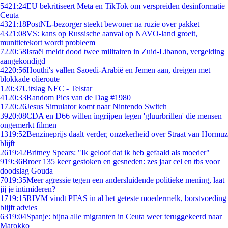
54
21:24
EU bekritiseert Meta en TikTok om verspreiden desinformatie
Ceuta
43
21:18
PostNL-bezorger steekt bewoner na ruzie over pakket
43
21:08
VS: kans op Russische aanval op NAVO-land groeit,
munitietekort wordt probleem
72
20:58
Israël meldt dood twee militairen in Zuid-Libanon, vergelding
aangekondigd
42
20:56
Houthi's vallen Saoedi-Arabië en Jemen aan, dreigen met
blokkade olieroute
1
20:37
Uitslag NEC - Telstar
41
20:33
Random Pics van de Dag #1980
17
20:26
Jesus Simulator komt naar Nintendo Switch
39
20:08
CDA en D66 willen ingrijpen tegen 'gluurbrillen' die mensen
ongemerkt filmen
13
19:52
Benzineprijs daalt verder, onzekerheid over Straat van Hormuz
blijft
26
19:42
Britney Spears: "Ik geloof dat ik heb gefaald als moeder"
9
19:36
Broer 135 keer gestoken en gesneden: zes jaar cel en tbs voor
doodslag Gouda
70
19:35
Meer agressie tegen een andersluidende politieke mening, laat
jij je intimideren?
17
19:15
RIVM vindt PFAS in al het geteste moedermelk, borstvoeding
blijft advies
63
19:04
Spanje: bijna alle migranten in Ceuta weer teruggekeerd naar
Marokko