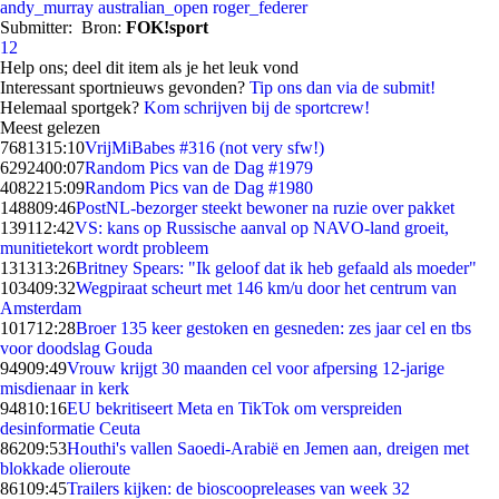
andy_murray
australian_open
roger_federer
Submitter:
Bron:
FOK!sport
12
Help ons; deel dit item als je het leuk vond
Interessant sportnieuws gevonden?
Tip ons dan via de submit!
Helemaal sportgek?
Kom schrijven bij de sportcrew!
Meest gelezen
76813
15:10
VrijMiBabes #316 (not very sfw!)
62924
00:07
Random Pics van de Dag #1979
40822
15:09
Random Pics van de Dag #1980
1488
09:46
PostNL-bezorger steekt bewoner na ruzie over pakket
1391
12:42
VS: kans op Russische aanval op NAVO-land groeit,
munitietekort wordt probleem
1313
13:26
Britney Spears: "Ik geloof dat ik heb gefaald als moeder"
1034
09:32
Wegpiraat scheurt met 146 km/u door het centrum van
Amsterdam
1017
12:28
Broer 135 keer gestoken en gesneden: zes jaar cel en tbs
voor doodslag Gouda
949
09:49
Vrouw krijgt 30 maanden cel voor afpersing 12-jarige
misdienaar in kerk
948
10:16
EU bekritiseert Meta en TikTok om verspreiden
desinformatie Ceuta
862
09:53
Houthi's vallen Saoedi-Arabië en Jemen aan, dreigen met
blokkade olieroute
861
09:45
Trailers kijken: de bioscoopreleases van week 32