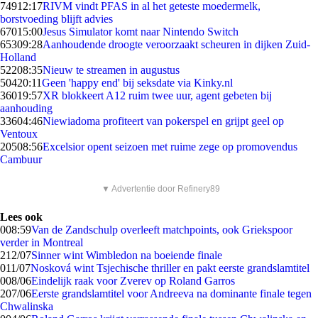
749
12:17
RIVM vindt PFAS in al het geteste moedermelk,
borstvoeding blijft advies
670
15:00
Jesus Simulator komt naar Nintendo Switch
653
09:28
Aanhoudende droogte veroorzaakt scheuren in dijken Zuid-
Holland
522
08:35
Nieuw te streamen in augustus
504
20:11
Geen 'happy end' bij seksdate via Kinky.nl
360
19:57
XR blokkeert A12 ruim twee uur, agent gebeten bij
aanhouding
336
04:46
Niewiadoma profiteert van pokerspel en grijpt geel op
Ventoux
205
08:56
Excelsior opent seizoen met ruime zege op promovendus
Cambuur
▼ Advertentie door Refinery89
Lees ook
0
08:59
Van de Zandschulp overleeft matchpoints, ook Griekspoor
verder in Montreal
2
12/07
Sinner wint Wimbledon na boeiende finale
0
11/07
Nosková wint Tsjechische thriller en pakt eerste grandslamtitel
0
08/06
Eindelijk raak voor Zverev op Roland Garros
2
07/06
Eerste grandslamtitel voor Andreeva na dominante finale tegen
Chwalinska