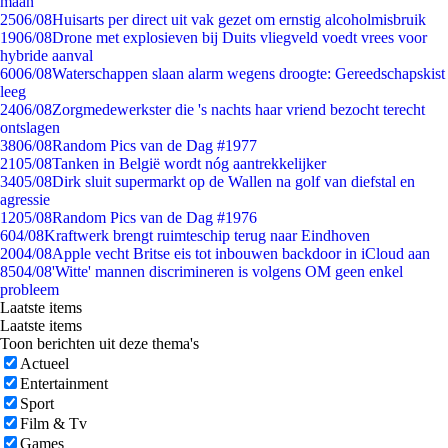
maan
25
06/08
Huisarts per direct uit vak gezet om ernstig alcoholmisbruik
19
06/08
Drone met explosieven bij Duits vliegveld voedt vrees voor
hybride aanval
60
06/08
Waterschappen slaan alarm wegens droogte: Gereedschapskist
leeg
24
06/08
Zorgmedewerkster die 's nachts haar vriend bezocht terecht
ontslagen
38
06/08
Random Pics van de Dag #1977
21
05/08
Tanken in België wordt nóg aantrekkelijker
34
05/08
Dirk sluit supermarkt op de Wallen na golf van diefstal en
agressie
12
05/08
Random Pics van de Dag #1976
6
04/08
Kraftwerk brengt ruimteschip terug naar Eindhoven
20
04/08
Apple vecht Britse eis tot inbouwen backdoor in iCloud aan
85
04/08
'Witte' mannen discrimineren is volgens OM geen enkel
probleem
Laatste items
Laatste items
Toon berichten uit deze thema's
Actueel
Entertainment
Sport
Film & Tv
Games