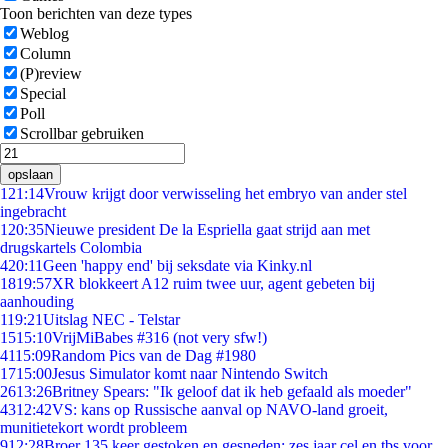
Toon berichten van deze types
Weblog
Column
(P)review
Special
Poll
Scrollbar gebruiken
opslaan
1
21:14
Vrouw krijgt door verwisseling het embryo van ander stel
ingebracht
1
20:35
Nieuwe president De la Espriella gaat strijd aan met
drugskartels Colombia
4
20:11
Geen 'happy end' bij seksdate via Kinky.nl
18
19:57
XR blokkeert A12 ruim twee uur, agent gebeten bij
aanhouding
1
19:21
Uitslag NEC - Telstar
15
15:10
VrijMiBabes #316 (not very sfw!)
41
15:09
Random Pics van de Dag #1980
17
15:00
Jesus Simulator komt naar Nintendo Switch
26
13:26
Britney Spears: "Ik geloof dat ik heb gefaald als moeder"
43
12:42
VS: kans op Russische aanval op NAVO-land groeit,
munitietekort wordt probleem
9
12:28
Broer 135 keer gestoken en gesneden: zes jaar cel en tbs voor