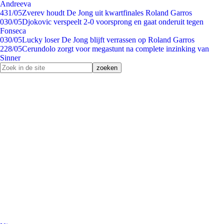
Andreeva
4
31/05
Zverev houdt De Jong uit kwartfinales Roland Garros
0
30/05
Djokovic verspeelt 2-0 voorsprong en gaat onderuit tegen
Fonseca
0
30/05
Lucky loser De Jong blijft verrassen op Roland Garros
2
28/05
Cerundolo zorgt voor megastunt na complete inzinking van
Sinner