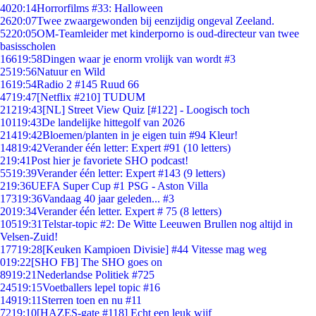
40
20:14
Horrorfilms #33: Halloween
26
20:07
Twee zwaargewonden bij eenzijdig ongeval Zeeland.
52
20:05
OM-Teamleider met kinderporno is oud-directeur van twee
basisscholen
166
19:58
Dingen waar je enorm vrolijk van wordt #3
25
19:56
Natuur en Wild
16
19:54
Radio 2 #145 Ruud 66
47
19:47
[Netflix #210] TUDUM
212
19:43
[NL] Street View Quiz [#122] - Loogisch toch
101
19:43
De landelijke hittegolf van 2026
214
19:42
Bloemen/planten in je eigen tuin #94 Kleur!
148
19:42
Verander één letter: Expert #91 (10 letters)
2
19:41
Post hier je favoriete SHO podcast!
55
19:39
Verander één letter: Expert #143 (9 letters)
2
19:36
UEFA Super Cup #1 PSG - Aston Villa
173
19:36
Vandaag 40 jaar geleden... #3
20
19:34
Verander één letter. Expert # 75 (8 letters)
105
19:31
Telstar-topic #2: De Witte Leeuwen Brullen nog altijd in
Velsen-Zuid!
177
19:28
[Keuken Kampioen Divisie] #44 Vitesse mag weg
0
19:22
[SHO FB] The SHO goes on
89
19:21
Nederlandse Politiek #725
245
19:15
Voetballers lepel topic #16
149
19:11
Sterren toen en nu #11
72
19:10
[HAZES-gate #118] Echt een leuk wijf