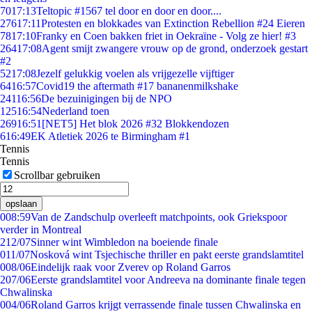
70
17:13
Teltopic #1567 tel door en door en door....
276
17:11
Protesten en blokkades van Extinction Rebellion #24 Eieren
78
17:10
Franky en Coen bakken friet in Oekraïne - Volg ze hier! #3
264
17:08
Agent smijt zwangere vrouw op de grond, onderzoek gestart
#2
52
17:08
Jezelf gelukkig voelen als vrijgezelle vijftiger
64
16:57
Covid19 the aftermath #17 bananenmilkshake
241
16:56
De bezuinigingen bij de NPO
125
16:54
Nederland toen
269
16:51
[NET5] Het blok 2026 #32 Blokkendozen
6
16:49
EK Atletiek 2026 te Birmingham #1
Tennis
Tennis
Scrollbar gebruiken
opslaan
0
08:59
Van de Zandschulp overleeft matchpoints, ook Griekspoor
verder in Montreal
2
12/07
Sinner wint Wimbledon na boeiende finale
0
11/07
Nosková wint Tsjechische thriller en pakt eerste grandslamtitel
0
08/06
Eindelijk raak voor Zverev op Roland Garros
2
07/06
Eerste grandslamtitel voor Andreeva na dominante finale tegen
Chwalinska
0
04/06
Roland Garros krijgt verrassende finale tussen Chwalinska en