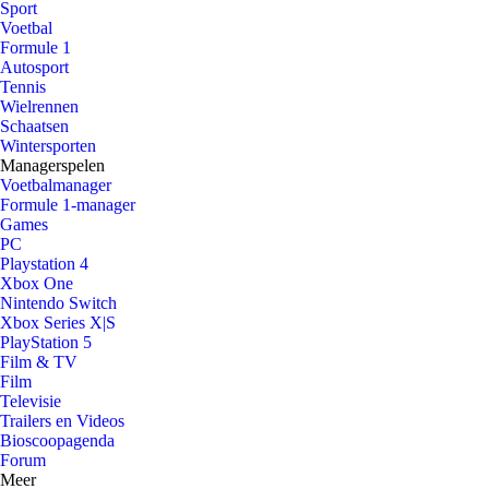
Sport
Voetbal
Formule 1
Autosport
Tennis
Wielrennen
Schaatsen
Wintersporten
Managerspelen
Voetbalmanager
Formule 1-manager
Games
PC
Playstation 4
Xbox One
Nintendo Switch
Xbox Series X|S
PlayStation 5
Film & TV
Film
Televisie
Trailers en Videos
Bioscoopagenda
Forum
Meer