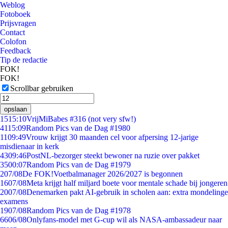
Weblog
Fotoboek
Prijsvragen
Contact
Colofon
Feedback
Tip de redactie
FOK!
FOK!
Scrollbar gebruiken
opslaan
15
15:10
VrijMiBabes #316 (not very sfw!)
41
15:09
Random Pics van de Dag #1980
11
09:49
Vrouw krijgt 30 maanden cel voor afpersing 12-jarige
misdienaar in kerk
43
09:46
PostNL-bezorger steekt bewoner na ruzie over pakket
35
00:07
Random Pics van de Dag #1979
2
07/08
De FOK!Voetbalmanager 2026/2027 is begonnen
16
07/08
Meta krijgt half miljard boete voor mentale schade bij jongeren
20
07/08
Denemarken pakt AI-gebruik in scholen aan: extra mondelinge
examens
19
07/08
Random Pics van de Dag #1978
66
06/08
Onlyfans-model met G-cup wil als NASA-ambassadeur naar