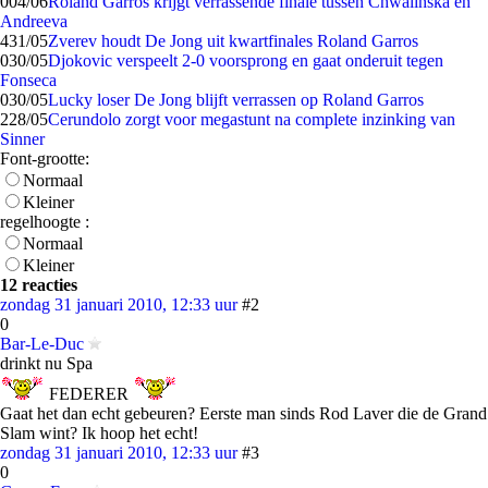
0
04/06
Roland Garros krijgt verrassende finale tussen Chwalinska en
Andreeva
4
31/05
Zverev houdt De Jong uit kwartfinales Roland Garros
0
30/05
Djokovic verspeelt 2-0 voorsprong en gaat onderuit tegen
Fonseca
0
30/05
Lucky loser De Jong blijft verrassen op Roland Garros
2
28/05
Cerundolo zorgt voor megastunt na complete inzinking van
Sinner
Font-grootte:
Normaal
Kleiner
regelhoogte :
Normaal
Kleiner
12 reacties
zondag 31 januari 2010, 12:33 uur
#2
0
Bar-Le-Duc
drinkt nu Spa
FEDERER
Gaat het dan echt gebeuren? Eerste man sinds Rod Laver die de Grand
Slam wint? Ik hoop het echt!
zondag 31 januari 2010, 12:33 uur
#3
0