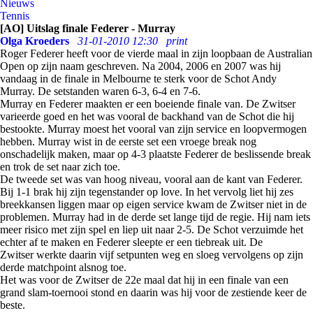
Nieuws
Tennis
[AO] Uitslag finale Federer - Murray
Olga Kroeders
31-01-2010 12:30
print
Roger Federer heeft voor de vierde maal in zijn loopbaan de Australian
Open op zijn naam geschreven. Na 2004, 2006 en 2007 was hij
vandaag in de finale in Melbourne te sterk voor de Schot Andy
Murray. De setstanden waren 6-3, 6-4 en 7-6.
Murray en Federer maakten er een boeiende finale van. De Zwitser
varieerde goed en het was vooral de backhand van de Schot die hij
bestookte. Murray moest het vooral van zijn service en loopvermogen
hebben. Murray wist in de eerste set een vroege break nog
onschadelijk maken, maar op 4-3 plaatste Federer de beslissende break
en trok de set naar zich toe.
De tweede set was van hoog niveau, vooral aan de kant van Federer.
Bij 1-1 brak hij zijn tegenstander op love. In het vervolg liet hij zes
breekkansen liggen maar op eigen service kwam de Zwitser niet in de
problemen. Murray had in de derde set lange tijd de regie. Hij nam iets
meer risico met zijn spel en liep uit naar 2-5. De Schot verzuimde het
echter af te maken en Federer sleepte er een tiebreak uit. De
Zwitser werkte daarin vijf setpunten weg en sloeg vervolgens op zijn
derde matchpoint alsnog toe.
Het was voor de Zwitser de 22e maal dat hij in een finale van een
grand slam-toernooi stond en daarin was hij voor de zestiende keer de
beste.