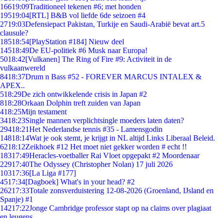
166
19:09
Traditioneel tekenen #6; met honden
195
19:04
[RTL] B&B vol liefde 6de seizoen #4
27
19:03
Defensiepact Pakistan, Turkije en Saudi-Arabië bevat art.5
clausule?
185
18:54
[PlayStation #184] Nieuw deel
145
18:49
De EU-politiek #6 Musk naar Europa!
50
18:42
[Vulkanen] The Ring of Fire #9: Activiteit in de
vulkaanwereld
84
18:37
Drum n Bass #52 - FOREVER MARCUS INTALEX &
APEX..
5
18:29
De zich ontwikkelende crisis in Japan #2
8
18:28
Orkaan Dolphin treft zuiden van Japan
4
18:25
Mijn testament
34
18:23
Single mannen verplichtsingle moeders laten daten?
294
18:21
Het Nederlandse tennis #35 - Lamensgodin
148
18:14
Wat je ook stemt, je krijgt in NL altijd Links Liberaal Beleid.
62
18:12
Zeikhoek #12 Het moet niet gekker worden # echt !!
183
17:49
Heracles-voetballer Rai Vloet opgepakt #2 Moordenaar
229
17:40
The Odyssey (Christopher Nolan) 17 juli 2026
103
17:36
[La Liga #177]
45
17:34
[Dagboek] What's in your head? #2
262
17:33
Totale zonsverduistering 12-08-2026 (Groenland, IJsland en
Spanje) #1
142
17:22
Jonge Cambridge professor stapt op na claims over plagiaat
en leugens