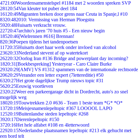
47
21:00
Woordensamenstelspel #1184 met 2 woorden spreken SVP
281
20:54
Van kleuter tot puber deel 184
161
20:49
Migranten breken door grens naar Ceuta in Spanje,l #10
83
20:48
2010: Vermissing van Herman Ploegstra
59
20:48
Huisarts verkracht vrouw.
227
20:47
archito's jaren '70 huis #5 - Een nieuw begin
185
20:46
[Wielrennen #616] Brennan!
8
20:36
Poepen tijdens het tandenpoetsen
117
20:35
Huisarts doet haar werk onder invloed van alcohol
236
20:33
Nederland stevent af op watertekort
262
20:32
Oorlog Iran #136 Bridge and powerplant day incoming?
18
20:31
[Boekbespreking] Yesteryear - Caro Claire Burke
293
20:29
[AMV] VS #1312 spammers van de internationale rechtsorde
206
20:29
Verander een letter expert (7lettereditie) #50
63
20:27
Het grote dagelijkse Trump nieuws topic #31
56
20:25
Eeuwig voortleven
23
20:22
Weer een parkeergarage dicht in Dordrecht, auto's zo snel
mogelijk weg
180
20:19
Touwtrekken 2.0 #636 - Team 1 beste team *G* *O*
137
20:19
Meisjesnamenlepeltopic #367 LOOOOL LAPO
125
20:19
Buitenlandse steden lepeltopic #268
39
20:17
Dierenlepeltopic #150
37
20:16
Het hele alfabet #108 en 4letterwoord
229
20:15
Nederlandse plaatsnamen lepeltopic #213 elk gehucht met
een bord telt