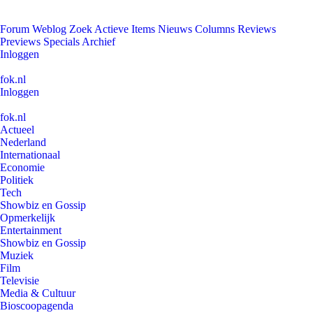
Forum
Weblog
Zoek
Actieve Items
Nieuws
Columns
Reviews
Previews
Specials
Archief
Inloggen
fok.nl
Inloggen
fok.nl
Actueel
Nederland
Internationaal
Economie
Politiek
Tech
Showbiz en Gossip
Opmerkelijk
Entertainment
Showbiz en Gossip
Muziek
Film
Televisie
Media & Cultuur
Bioscoopagenda