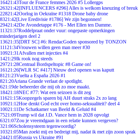
164
21:43
Tour de France femmes 2026 #5 Lollergps
263
21:42
[INFLUENCERS #296] Alles is welkom kneuzing of breuk
228
21:42
Oorlog in Oekraïne #1318 Drone baby drone
83
21:42
[Live Eredivisie #1786] We zijn begonnen!
294
21:42
De Avondetappe #176 - Met Ellen ten Damme.
113
21:37
Roddelpraat onder vuur: ongepaste opmerkingen
minderjarigen deel 2
136
21:35
[DRT SC] #6: RendacGoden sponsored by TONZON
111
21:34
Vrouwen willen geen man meer #30
109
21:31
Afvallen met injecties #4
14
21:29
Ik rook nog steeds
297
21:28
Centraal Bordspeltopic #8 Game on!
161
21:26
[WLR SC #417] Nieuw deel openen was kaputt
81
21:23
Vuelta a España 2026 #1
8
21:20
Ariana Grande verlaat de spotlight.
6
21:19
de beheerder die mij oh zo moe maakt.
184
21:18
NEC #77: Wat een seizoen is dit zeg
116
21:15
Koopzegels sparen bij AH duurt straks 2x zo lang
109
21:12
Hoe denkt God echt over homo-seksualiteit? deel 4
100
21:11
De Schatkamer van Beeld & Geluid #4
75
21:09
Trump wil dat J.D. Vance hem in 2028 opvolgt
63
21:07
Zou je vreemdgaan in een relatie kunnen vergeven?
3
21:06
Scholensysteem tegenwoordig?
103
21:05
Man zoekt mij en bedreigt mij, nadat ik met zijn zoon sprak
244
21:05
Russia vs Ukraine #91