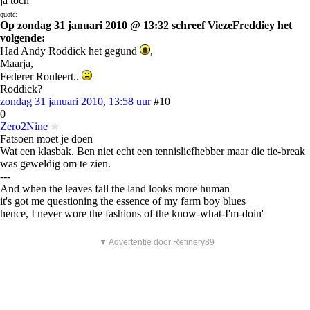
ja toch
quote:
Op zondag 31 januari 2010 @ 13:32 schreef ViezeFreddiey het
volgende:
Had Andy Roddick het gegund
,
Maarja,
Federer Rouleert..
Roddick?
zondag 31 januari 2010, 13:58 uur
#10
0
Zero2Nine
Fatsoen moet je doen
Wat een klasbak. Ben niet echt een tennisliefhebber maar die tie-break
was geweldig om te zien.
---
And when the leaves fall the land looks more human
it's got me questioning the essence of my farm boy blues
hence, I never wore the fashions of the know-what-I'm-doin'
▼ Advertentie door Refinery89