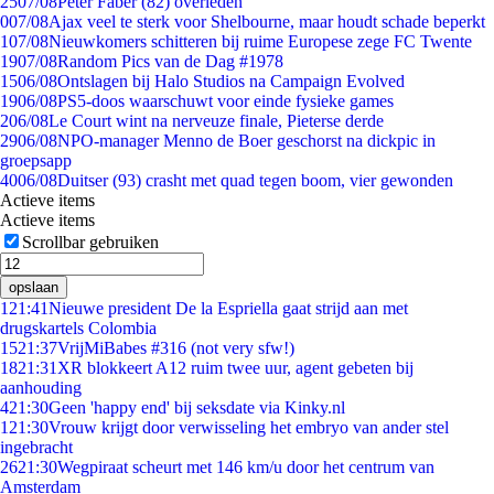
25
07/08
Peter Faber (82) overleden
0
07/08
Ajax veel te sterk voor Shelbourne, maar houdt schade beperkt
1
07/08
Nieuwkomers schitteren bij ruime Europese zege FC Twente
19
07/08
Random Pics van de Dag #1978
15
06/08
Ontslagen bij Halo Studios na Campaign Evolved
19
06/08
PS5-doos waarschuwt voor einde fysieke games
2
06/08
Le Court wint na nerveuze finale, Pieterse derde
29
06/08
NPO-manager Menno de Boer geschorst na dickpic in
groepsapp
40
06/08
Duitser (93) crasht met quad tegen boom, vier gewonden
Actieve items
Actieve items
Scrollbar gebruiken
opslaan
1
21:41
Nieuwe president De la Espriella gaat strijd aan met
drugskartels Colombia
15
21:37
VrijMiBabes #316 (not very sfw!)
18
21:31
XR blokkeert A12 ruim twee uur, agent gebeten bij
aanhouding
4
21:30
Geen 'happy end' bij seksdate via Kinky.nl
1
21:30
Vrouw krijgt door verwisseling het embryo van ander stel
ingebracht
26
21:30
Wegpiraat scheurt met 146 km/u door het centrum van
Amsterdam