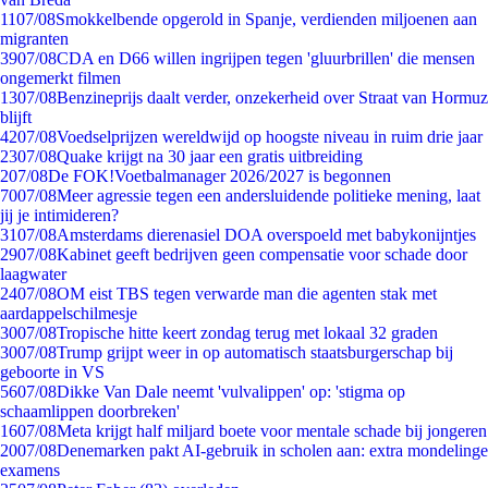
11
07/08
Smokkelbende opgerold in Spanje, verdienden miljoenen aan
migranten
39
07/08
CDA en D66 willen ingrijpen tegen 'gluurbrillen' die mensen
ongemerkt filmen
13
07/08
Benzineprijs daalt verder, onzekerheid over Straat van Hormuz
blijft
42
07/08
Voedselprijzen wereldwijd op hoogste niveau in ruim drie jaar
23
07/08
Quake krijgt na 30 jaar een gratis uitbreiding
2
07/08
De FOK!Voetbalmanager 2026/2027 is begonnen
70
07/08
Meer agressie tegen een andersluidende politieke mening, laat
jij je intimideren?
31
07/08
Amsterdams dierenasiel DOA overspoeld met babykonijntjes
29
07/08
Kabinet geeft bedrijven geen compensatie voor schade door
laagwater
24
07/08
OM eist TBS tegen verwarde man die agenten stak met
aardappelschilmesje
30
07/08
Tropische hitte keert zondag terug met lokaal 32 graden
30
07/08
Trump grijpt weer in op automatisch staatsburgerschap bij
geboorte in VS
56
07/08
Dikke Van Dale neemt 'vulvalippen' op: 'stigma op
schaamlippen doorbreken'
16
07/08
Meta krijgt half miljard boete voor mentale schade bij jongeren
20
07/08
Denemarken pakt AI-gebruik in scholen aan: extra mondelinge
examens