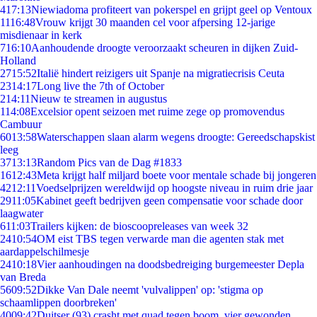
4
17:13
Niewiadoma profiteert van pokerspel en grijpt geel op Ventoux
11
16:48
Vrouw krijgt 30 maanden cel voor afpersing 12-jarige
misdienaar in kerk
7
16:10
Aanhoudende droogte veroorzaakt scheuren in dijken Zuid-
Holland
27
15:52
Italië hindert reizigers uit Spanje na migratiecrisis Ceuta
23
14:17
Long live the 7th of October
2
14:11
Nieuw te streamen in augustus
1
14:08
Excelsior opent seizoen met ruime zege op promovendus
Cambuur
60
13:58
Waterschappen slaan alarm wegens droogte: Gereedschapskist
leeg
37
13:13
Random Pics van de Dag #1833
16
12:43
Meta krijgt half miljard boete voor mentale schade bij jongeren
42
12:11
Voedselprijzen wereldwijd op hoogste niveau in ruim drie jaar
29
11:05
Kabinet geeft bedrijven geen compensatie voor schade door
laagwater
6
11:03
Trailers kijken: de bioscoopreleases van week 32
24
10:54
OM eist TBS tegen verwarde man die agenten stak met
aardappelschilmesje
24
10:18
Vier aanhoudingen na doodsbedreiging burgemeester Depla
van Breda
56
09:52
Dikke Van Dale neemt 'vulvalippen' op: 'stigma op
schaamlippen doorbreken'
40
09:42
Duitser (93) crasht met quad tegen boom, vier gewonden