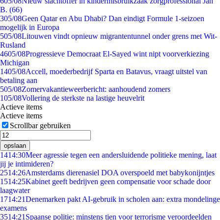
6
05/08
Nieuw slachtoffer in kindermisbruikzaak zorgprofessional Jan
B. (66)
3
05/08
Geen Qatar en Abu Dhabi? Dan eindigt Formule 1-seizoen
mogelijk in Europa
5
05/08
Litouwen vindt opnieuw migrantentunnel onder grens met Wit-
Rusland
46
05/08
Progressieve Democraat El-Sayed wint nipt voorverkiezing
Michigan
14
05/08
Accell, moederbedrijf Sparta en Batavus, vraagt uitstel van
betaling aan
5
05/08
Zomervakantieweerbericht: aanhoudend zomers
1
05/08
Vollering de sterkste na lastige heuvelrit
Actieve items
Actieve items
Scrollbar gebruiken
opslaan
14
14:30
Meer agressie tegen een andersluidende politieke mening, laat
jij je intimideren?
25
14:26
Amsterdams dierenasiel DOA overspoeld met babykonijntjes
15
14:25
Kabinet geeft bedrijven geen compensatie voor schade door
laagwater
17
14:21
Denemarken pakt AI-gebruik in scholen aan: extra mondelinge
examens
35
14:21
Spaanse politie: minstens tien voor terrorisme veroordeelden