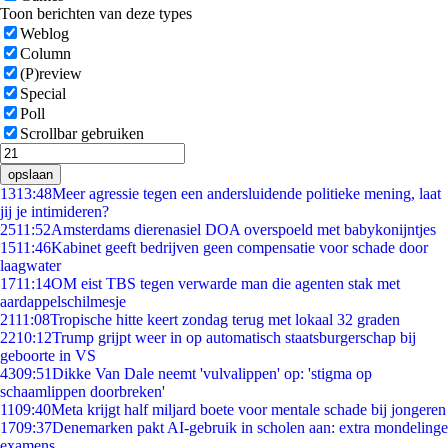
Toon berichten van deze types
Weblog
Column
(P)review
Special
Poll
Scrollbar gebruiken
opslaan
13
13:48
Meer agressie tegen een andersluidende politieke mening, laat
jij je intimideren?
25
11:52
Amsterdams dierenasiel DOA overspoeld met babykonijntjes
15
11:46
Kabinet geeft bedrijven geen compensatie voor schade door
laagwater
17
11:14
OM eist TBS tegen verwarde man die agenten stak met
aardappelschilmesje
21
11:08
Tropische hitte keert zondag terug met lokaal 32 graden
22
10:12
Trump grijpt weer in op automatisch staatsburgerschap bij
geboorte in VS
43
09:51
Dikke Van Dale neemt 'vulvalippen' op: 'stigma op
schaamlippen doorbreken'
11
09:40
Meta krijgt half miljard boete voor mentale schade bij jongeren
17
09:37
Denemarken pakt AI-gebruik in scholen aan: extra mondelinge
examens