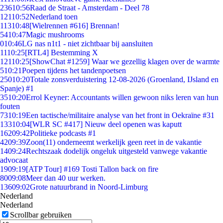
236
10:56
Raad de Straat - Amsterdam - Deel 78
121
10:52
Nederland toen
113
10:48
[Wielrennen #616] Brennan!
54
10:47
Magic mushrooms
0
10:46
LG nas n1t1 - niet zichtbaar bij aansluiten
11
10:25
[RTL4] Bestemming X
121
10:25
[ShowChat #1259] Waar we gezellig klagen over de warmte
5
10:21
Poepen tijdens het tandenpoetsen
250
10:20
Totale zonsverduistering 12-08-2026 (Groenland, IJsland en
Spanje) #1
35
10:20
Errol Keyner: Accountants willen gewoon niks leren van hun
fouten
73
10:19
Een tactische/militaire analyse van het front in Oekraïne #31
133
10:04
[WLR SC #417] Nieuw deel openen was kaputt
162
09:42
Politieke podcasts #1
42
09:39
Zoon(11) onderneemt werkelijk geen reet in de vakantie
14
09:24
Rechtszaak dodelijk ongeluk uitgesteld vanwege vakantie
advocaat
19
09:19
[ATP Tour] #169 Tosti Tallon back on fire
80
09:08
Meer dan 40 uur werken.
136
09:02
Grote natuurbrand in Noord-Limburg
Nederland
Nederland
Scrollbar gebruiken