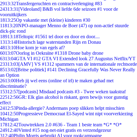
29
13:32
Transfergeruchten en contractverlenging #83
243
13:31
[Videoland] B&B vol liefde 6de seizoen #1 voor de
vooruitkijkers
18
13:25
Op vakantie met (kleine) kinderen #30
118
13:20
NPO-manager Menno de Boer (47) op non-actief stuurde
dick-pic rond
189
13:18
Teltopic #1561 tel door en door en door....
13
13:14
Historisch lage waterstanden Rijn en Donau
48
13:10
Hoe kom je van egels af?
60
13:07
Oorlog in Oekraïne #1318 Drone baby drone
63
13:04
GTA VI #12 GTA VI Extended look 27 Augustus Netflix/YT
233
13:03
[AMV] VS #1312 spammers van de internationale rechtsorde
85
13:02
[Britse politiek] #141 Declining Gracefully Was Never Really
an Option
26
13:00
Heb jij wel eens (online of irl) te maken gehad met
discriminatie?
153
12:57
[podcasts] Misdaad podcasts #3 - Twee weken taakstraf
225
12:56
GR: Elk glas alcohol is riskant, geen bewijs voor gunstig
effect
24
12:53
Pinda-allergie? Andermans poep slikken helpt misschien
104
12:50
Progressieve Democraat El-Sayed wint nipt voorverkiezing
Michigan
178
12:42
Touwtrekken 2.0 #636 - Team 1 beste team *G* *O*
249
12:40
Vinted #15 nog-net-niet gratis en verzendgezeur
3
12:40
Philip Morris gebruikt AI voor rookcampagne