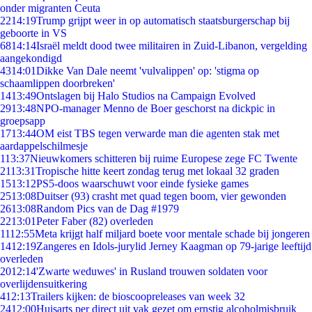
onder migranten Ceuta
22
14:19
Trump grijpt weer in op automatisch staatsburgerschap bij
geboorte in VS
68
14:14
Israël meldt dood twee militairen in Zuid-Libanon, vergelding
aangekondigd
43
14:01
Dikke Van Dale neemt 'vulvalippen' op: 'stigma op
schaamlippen doorbreken'
14
13:49
Ontslagen bij Halo Studios na Campaign Evolved
29
13:48
NPO-manager Menno de Boer geschorst na dickpic in
groepsapp
17
13:44
OM eist TBS tegen verwarde man die agenten stak met
aardappelschilmesje
1
13:37
Nieuwkomers schitteren bij ruime Europese zege FC Twente
21
13:31
Tropische hitte keert zondag terug met lokaal 32 graden
15
13:12
PS5-doos waarschuwt voor einde fysieke games
25
13:08
Duitser (93) crasht met quad tegen boom, vier gewonden
26
13:08
Random Pics van de Dag #1979
22
13:01
Peter Faber (82) overleden
11
12:55
Meta krijgt half miljard boete voor mentale schade bij jongeren
14
12:19
Zangeres en Idols-jurylid Jerney Kaagman op 79-jarige leeftijd
overleden
20
12:14
'Zwarte weduwes' in Rusland trouwen soldaten voor
overlijdensuitkering
4
12:13
Trailers kijken: de bioscoopreleases van week 32
24
12:00
Huisarts per direct uit vak gezet om ernstig alcoholmisbruik