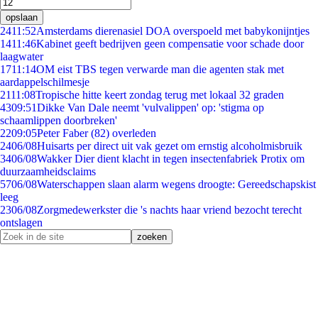
opslaan
24
11:52
Amsterdams dierenasiel DOA overspoeld met babykonijntjes
14
11:46
Kabinet geeft bedrijven geen compensatie voor schade door
laagwater
17
11:14
OM eist TBS tegen verwarde man die agenten stak met
aardappelschilmesje
21
11:08
Tropische hitte keert zondag terug met lokaal 32 graden
43
09:51
Dikke Van Dale neemt 'vulvalippen' op: 'stigma op
schaamlippen doorbreken'
22
09:05
Peter Faber (82) overleden
24
06/08
Huisarts per direct uit vak gezet om ernstig alcoholmisbruik
34
06/08
Wakker Dier dient klacht in tegen insectenfabriek Protix om
duurzaamheidsclaims
57
06/08
Waterschappen slaan alarm wegens droogte: Gereedschapskist
leeg
23
06/08
Zorgmedewerkster die 's nachts haar vriend bezocht terecht
ontslagen