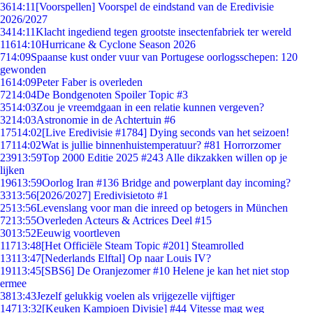
36
14:11
[Voorspellen] Voorspel de eindstand van de Eredivisie
2026/2027
34
14:11
Klacht ingediend tegen grootste insectenfabriek ter wereld
116
14:10
Hurricane & Cyclone Season 2026
7
14:09
Spaanse kust onder vuur van Portugese oorlogsschepen: 120
gewonden
16
14:09
Peter Faber is overleden
72
14:04
De Bondgenoten Spoiler Topic #3
35
14:03
Zou je vreemdgaan in een relatie kunnen vergeven?
32
14:03
Astronomie in de Achtertuin #6
175
14:02
[Live Eredivisie #1784] Dying seconds van het seizoen!
171
14:02
Wat is jullie binnenhuistemperatuur? #81 Horrorzomer
239
13:59
Top 2000 Editie 2025 #243 Alle dikzakken willen op je
lijken
196
13:59
Oorlog Iran #136 Bridge and powerplant day incoming?
33
13:56
[2026/2027] Eredivisietoto #1
25
13:56
Levenslang voor man die inreed op betogers in München
72
13:55
Overleden Acteurs & Actrices Deel #15
30
13:52
Eeuwig voortleven
117
13:48
[Het Officiële Steam Topic #201] Steamrolled
131
13:47
[Nederlands Elftal] Op naar Louis IV?
191
13:45
[SBS6] De Oranjezomer #10 Helene je kan het niet stop
ermee
38
13:43
Jezelf gelukkig voelen als vrijgezelle vijftiger
147
13:32
[Keuken Kampioen Divisie] #44 Vitesse mag weg