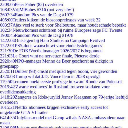
22
09:05
Peter Faber (82) overleden
1
08:03
VrijMiBabes #316 (not very sfw!)
26
07:34
Random Pics van de Dag #1979
4
05:00
Trailers kijken: de bioscoopreleases van week 32
0
03:37
Ajax veel te sterk voor Shelbourne, maar houdt schade beperkt
1
02:34
Nieuwkomers schitteren bij ruime Europese zege FC Twente
19
00:45
Random Pics van de Dag #1978
14
22:04
Ontslagen bij Halo Studios na Campaign Evolved
15
22:01
PS5-doos waarschuwt voor einde fysieke games
2
21:30
De FOK!Voetbalmanager 2026/2027 is begonnen
2
21:03
Le Court wint na nerveuze finale, Pieterse derde
29
20:40
NPO-manager Menno de Boer geschorst na dickpic in
groepsapp
25
20:11
Duitser (93) crasht met quad tegen boom, vier gewonden
43
20:03
Trump wil dat J.D. Vance hem in 2028 opvolgt
1
19:50
Lemmen boekt eerste profzege in zware Ronde van Polen-rit
20
19:42
'Zwarte weduwes' in Rusland trouwen soldaten voor
overlijdensuitkering
14
18:20
Zangeres en Idols-jurylid Jerney Kaagman op 79-jarige leeftijd
overleden
10
15:21
Netflix-abonnees krijgen exclusieve early access tot
uitgebreide GTA VI trailer
64
14:35
Onlyfans-model met G-cup wil als NASA-ambassadeur naar
maan
24
06/08
Huisarts per direct uit vak gezet om ernstig alcoholmisbruik