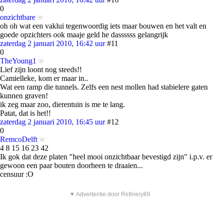
0
onzichtbare
oh oh wat een vaklui tegenwoordig iets maar bouwen en het valt en
goede opzichters ook maaje geld he dassssss gelangrijk
zaterdag 2 januari 2010, 16:42 uur
#11
0
TheYoung1
Lief zijn loont nog steeds!!
Camielleke, kom er maar in..
Wat een ramp die tunnels. Zelfs een nest mollen had stabielere gaten
kunnen graven!
ik zeg maar zoo, dierentuin is me te lang.
Patat, dat is het!!
zaterdag 2 januari 2010, 16:45 uur
#12
0
RemcoDelft
4 8 15 16 23 42
Ik gok dat deze platen "heel mooi onzichtbaar bevestigd zijn" i.p.v. er
gewoon een paar bouten doorheen te draaien...
censuur :O
▼ Advertentie door Refinery89