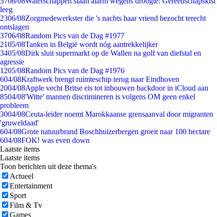
57
06/08
Waterschappen slaan alarm wegens droogte: Gereedschapskist
leeg
23
06/08
Zorgmedewerkster die 's nachts haar vriend bezocht terecht
ontslagen
37
06/08
Random Pics van de Dag #1977
21
05/08
Tanken in België wordt nóg aantrekkelijker
34
05/08
Dirk sluit supermarkt op de Wallen na golf van diefstal en
agressie
12
05/08
Random Pics van de Dag #1976
6
04/08
Kraftwerk brengt ruimteschip terug naar Eindhoven
20
04/08
Apple vecht Britse eis tot inbouwen backdoor in iCloud aan
85
04/08
'Witte' mannen discrimineren is volgens OM geen enkel
probleem
30
04/08
Ceuta-leider noemt Marokkaanse grensaanval door migranten
'gruweldaad'
6
04/08
Grote natuurbrand Boschhuizerbergen groeit naar 100 hectare
6
04/08
FOK! was even down
Laatste items
Laatste items
Toon berichten uit deze thema's
Actueel
Entertainment
Sport
Film & Tv
Games