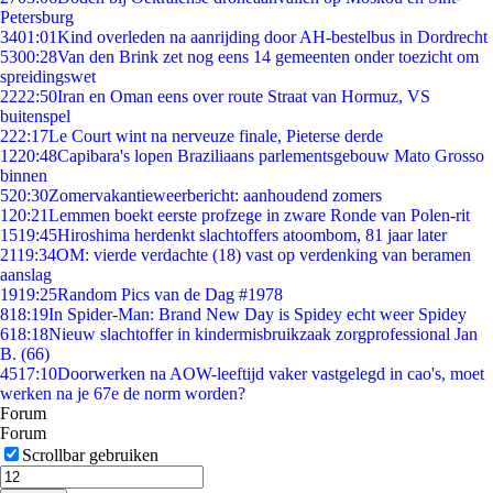
Petersburg
34
01:01
Kind overleden na aanrijding door AH-bestelbus in Dordrecht
53
00:28
Van den Brink zet nog eens 14 gemeenten onder toezicht om
spreidingswet
22
22:50
Iran en Oman eens over route Straat van Hormuz, VS
buitenspel
2
22:17
Le Court wint na nerveuze finale, Pieterse derde
12
20:48
Capibara's lopen Braziliaans parlementsgebouw Mato Grosso
binnen
5
20:30
Zomervakantieweerbericht: aanhoudend zomers
1
20:21
Lemmen boekt eerste profzege in zware Ronde van Polen-rit
15
19:45
Hiroshima herdenkt slachtoffers atoombom, 81 jaar later
21
19:34
OM: vierde verdachte (18) vast op verdenking van beramen
aanslag
19
19:25
Random Pics van de Dag #1978
8
18:19
In Spider-Man: Brand New Day is Spidey echt weer Spidey
6
18:18
Nieuw slachtoffer in kindermisbruikzaak zorgprofessional Jan
B. (66)
45
17:10
Doorwerken na AOW-leeftijd vaker vastgelegd in cao's, moet
werken na je 67e de norm worden?
Forum
Forum
Scrollbar gebruiken