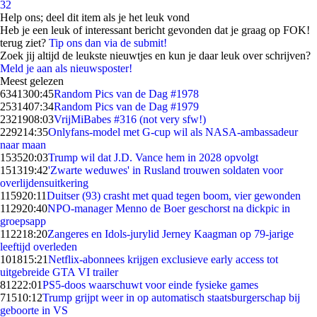
32
Help ons; deel dit item als je het leuk vond
Heb je een leuk of interessant bericht gevonden dat je graag op FOK!
terug ziet?
Tip ons dan via de submit!
Zoek jij altijd de leukste nieuwtjes en kun je daar leuk over schrijven?
Meld je aan als nieuwsposter!
Meest gelezen
63413
00:45
Random Pics van de Dag #1978
25314
07:34
Random Pics van de Dag #1979
23219
08:03
VrijMiBabes #316 (not very sfw!)
2292
14:35
Onlyfans-model met G-cup wil als NASA-ambassadeur
naar maan
1535
20:03
Trump wil dat J.D. Vance hem in 2028 opvolgt
1513
19:42
'Zwarte weduwes' in Rusland trouwen soldaten voor
overlijdensuitkering
1159
20:11
Duitser (93) crasht met quad tegen boom, vier gewonden
1129
20:40
NPO-manager Menno de Boer geschorst na dickpic in
groepsapp
1122
18:20
Zangeres en Idols-jurylid Jerney Kaagman op 79-jarige
leeftijd overleden
1018
15:21
Netflix-abonnees krijgen exclusieve early access tot
uitgebreide GTA VI trailer
812
22:01
PS5-doos waarschuwt voor einde fysieke games
715
10:12
Trump grijpt weer in op automatisch staatsburgerschap bij
geboorte in VS