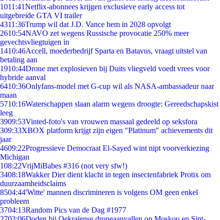
10
11:41
Netflix-abonnees krijgen exclusieve early access tot
uitgebreide GTA VI trailer
43
11:36
Trump wil dat J.D. Vance hem in 2028 opvolgt
26
10:54
NAVO zet wegens Russische provocatie 250% meer
gevechtsvliegtuigen in
14
10:46
Accell, moederbedrijf Sparta en Batavus, vraagt uitstel van
betaling aan
19
10:44
Drone met explosieven bij Duits vliegveld voedt vrees voor
hybride aanval
64
10:36
Onlyfans-model met G-cup wil als NASA-ambassadeur naar
maan
57
10:16
Waterschappen slaan alarm wegens droogte: Gereedschapskist
leeg
39
09:53
Vinted-foto's van vrouwen massaal gedeeld op seksfora
3
09:33
XBOX platform krijgt zijn eigen "Platinum" achievements dit
jaar
46
09:22
Progressieve Democraat El-Sayed wint nipt voorverkiezing
Michigan
1
08:22
VrijMiBabes #316 (not very sfw!)
34
08:18
Wakker Dier dient klacht in tegen insectenfabriek Protix om
duurzaamheidsclaims
85
04:44
'Witte' mannen discrimineren is volgens OM geen enkel
probleem
37
04:13
Random Pics van de Dag #1977
27
03:06
Doden bij Oekraïense droneaanvallen op Moskou en Sint-