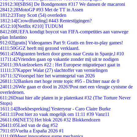
219
12:30
[SBS6] De Bondgenoten #317 We dansen de macaroni
284
12:28
MotoGP #93 Met de TT in Assen
18
12:23
Tony Scott (54) overleden
18
12:14
[Crowdfunding] #443 Rentestijgingen?
45
12:10
[Netflix #210] TUDUM
84
12:08
UEFA kondigt boycot van FIFA-competities aan vanwege
plan Infantino
9
12:02
[gratis] Videogames Part 9: Gratis en free-to-play games!
41
11:50
GGZ heeft mij gezond verklaard.
96
11:45
Migranten breken door grens naar Ceuta in Spanje,l #10
117
11:42
Vrienden gaan op vakantie zonder mij uit te nodigen
250
11:39
Asielzoekers #22 : Het Europese migratiepact gaat in
111
11:37
Kapper Walat (27) slachtoffer van vernielingen
167
11:32
Voorspel hier het warmtegetal van 2026
268
11:32
Banken met hoge rente topic #95 - Dichter naar de 0
240
11:26
Wie gaan er dood in 2026?Post met een vleugje cynisme de
overledenen.
6
11:26
Draai hier alle platen in je platenkast #32 (The Torture Never
Stops)
16
11:14
[Boekbespreking] Yesteryear - Caro Claire Burke
54
11:11
Post hier zo vaak mogelijk om 11:11 #39 Vanz11
266
11:06
[NET5] Het blok 2026 #32 Blokkendozen
264
11:05
Lied van de dag #52
79
11:05
Vuelta a España 2026 #1
11
11:00
Meest innovatieve game mechanics