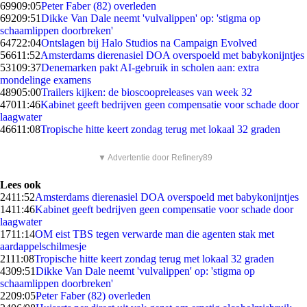
699
09:05
Peter Faber (82) overleden
692
09:51
Dikke Van Dale neemt 'vulvalippen' op: 'stigma op
schaamlippen doorbreken'
647
22:04
Ontslagen bij Halo Studios na Campaign Evolved
566
11:52
Amsterdams dierenasiel DOA overspoeld met babykonijntjes
531
09:37
Denemarken pakt AI-gebruik in scholen aan: extra
mondelinge examens
489
05:00
Trailers kijken: de bioscoopreleases van week 32
470
11:46
Kabinet geeft bedrijven geen compensatie voor schade door
laagwater
466
11:08
Tropische hitte keert zondag terug met lokaal 32 graden
▼ Advertentie door Refinery89
Lees ook
24
11:52
Amsterdams dierenasiel DOA overspoeld met babykonijntjes
14
11:46
Kabinet geeft bedrijven geen compensatie voor schade door
laagwater
17
11:14
OM eist TBS tegen verwarde man die agenten stak met
aardappelschilmesje
21
11:08
Tropische hitte keert zondag terug met lokaal 32 graden
43
09:51
Dikke Van Dale neemt 'vulvalippen' op: 'stigma op
schaamlippen doorbreken'
22
09:05
Peter Faber (82) overleden