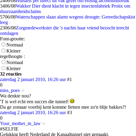
24
06/08
Huisarts per direct uit vak gezet om ernstig alcoholmisbruik
34
06/08
Wakker Dier dient klacht in tegen insectenfabriek Protix om
duurzaamheidsclaims
57
06/08
Waterschappen slaan alarm wegens droogte: Gereedschapskist
leeg
23
06/08
Zorgmedewerkster die 's nachts haar vriend bezocht terecht
ontslagen
Font-grootte:
Normaal
Kleiner
regelhoogte :
Normaal
Kleiner
32 reacties
zaterdag 2 januari 2010, 16:26 uur
#1
0
miss_poes
Wa denkte nou?
'T is wel echt een succes die tunnel!
Da ge zomaar voorbij kent komme fietsen mee zo'n blije bakkes?!
zaterdag 2 januari 2010, 16:26 uur
#3
0
Your_mother_in_law
#SELFIE
Gelukkig heeft Nederland de Kanaaltunnel niet gemaakt.