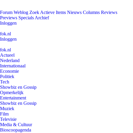
Forum
Weblog
Zoek
Actieve Items
Nieuws
Columns
Reviews
Previews
Specials
Archief
Inloggen
fok.nl
Inloggen
fok.nl
Actueel
Nederland
Internationaal
Economie
Politiek
Tech
Showbiz en Gossip
Opmerkelijk
Entertainment
Showbiz en Gossip
Muziek
Film
Televisie
Media & Cultuur
Bioscoopagenda