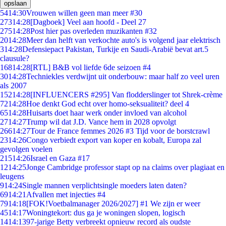
opslaan
54
14:30
Vrouwen willen geen man meer #30
273
14:28
[Dagboek] Veel aan hoofd - Deel 27
275
14:28
Post hier pas overleden muzikanten #32
20
14:28
Meer dan helft van verkochte auto's is volgend jaar elektrisch
3
14:28
Defensiepact Pakistan, Turkije en Saudi-Arabië bevat art.5
clausule?
168
14:28
[RTL] B&B vol liefde 6de seizoen #4
30
14:28
Techniekles verdwijnt uit onderbouw: maar half zo veel uren
als 2007
152
14:28
[INFLUENCERS #295] Van flodderslinger tot Shrek-crème
72
14:28
Hoe denkt God echt over homo-seksualiteit? deel 4
65
14:28
Huisarts doet haar werk onder invloed van alcohol
27
14:27
Trump wil dat J.D. Vance hem in 2028 opvolgt
266
14:27
Tour de France femmes 2026 #3 Tijd voor de borstcrawl
23
14:26
Congo verbiedt export van koper en kobalt, Europa zal
gevolgen voelen
215
14:26
Israel en Gaza #17
12
14:25
Jonge Cambridge professor stapt op na claims over plagiaat en
leugens
9
14:24
Single mannen verplichtsingle moeders laten daten?
69
14:21
Afvallen met injecties #4
79
14:18
[FOK!Voetbalmanager 2026/2027] #1 We zijn er weer
45
14:17
Woningtekort: dus ga je woningen slopen, logisch
14
14:13
97-jarige Betty verbreekt opnieuw record als oudste