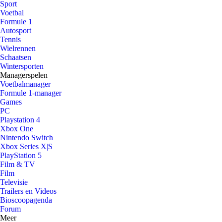
Sport
Voetbal
Formule 1
Autosport
Tennis
Wielrennen
Schaatsen
Wintersporten
Managerspelen
Voetbalmanager
Formule 1-manager
Games
PC
Playstation 4
Xbox One
Nintendo Switch
Xbox Series X|S
PlayStation 5
Film & TV
Film
Televisie
Trailers en Videos
Bioscoopagenda
Forum
Meer