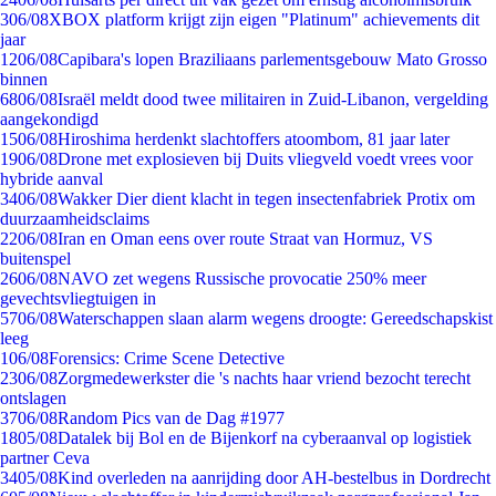
3
06/08
XBOX platform krijgt zijn eigen "Platinum" achievements dit
jaar
12
06/08
Capibara's lopen Braziliaans parlementsgebouw Mato Grosso
binnen
68
06/08
Israël meldt dood twee militairen in Zuid-Libanon, vergelding
aangekondigd
15
06/08
Hiroshima herdenkt slachtoffers atoombom, 81 jaar later
19
06/08
Drone met explosieven bij Duits vliegveld voedt vrees voor
hybride aanval
34
06/08
Wakker Dier dient klacht in tegen insectenfabriek Protix om
duurzaamheidsclaims
22
06/08
Iran en Oman eens over route Straat van Hormuz, VS
buitenspel
26
06/08
NAVO zet wegens Russische provocatie 250% meer
gevechtsvliegtuigen in
57
06/08
Waterschappen slaan alarm wegens droogte: Gereedschapskist
leeg
1
06/08
Forensics: Crime Scene Detective
23
06/08
Zorgmedewerkster die 's nachts haar vriend bezocht terecht
ontslagen
37
06/08
Random Pics van de Dag #1977
18
05/08
Datalek bij Bol en de Bijenkorf na cyberaanval op logistiek
partner Ceva
34
05/08
Kind overleden na aanrijding door AH-bestelbus in Dordrecht