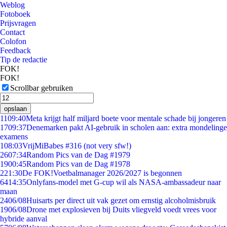
Weblog
Fotoboek
Prijsvragen
Contact
Colofon
Feedback
Tip de redactie
FOK!
FOK!
Scrollbar gebruiken
opslaan
11
09:40
Meta krijgt half miljard boete voor mentale schade bij jongeren
17
09:37
Denemarken pakt AI-gebruik in scholen aan: extra mondelinge
examens
1
08:03
VrijMiBabes #316 (not very sfw!)
26
07:34
Random Pics van de Dag #1979
19
00:45
Random Pics van de Dag #1978
2
21:30
De FOK!Voetbalmanager 2026/2027 is begonnen
64
14:35
Onlyfans-model met G-cup wil als NASA-ambassadeur naar
maan
24
06/08
Huisarts per direct uit vak gezet om ernstig alcoholmisbruik
19
06/08
Drone met explosieven bij Duits vliegveld voedt vrees voor
hybride aanval