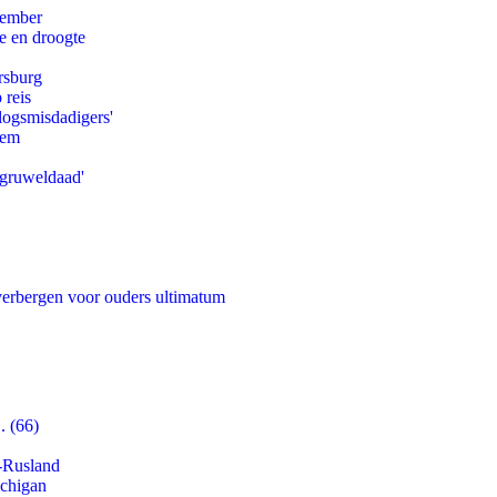
tember
e en droogte
rsburg
 reis
logsmisdadigers'
eem
'gruweldaad'
 verbergen voor ouders ultimatum
. (66)
-Rusland
ichigan