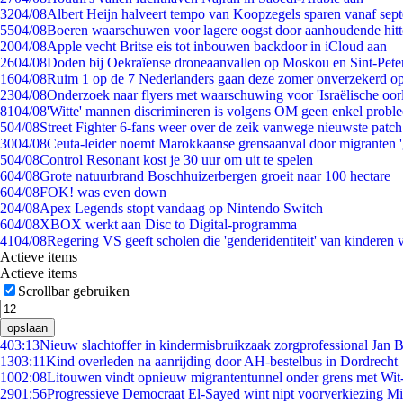
32
04/08
Albert Heijn halveert tempo van Koopzegels sparen vanaf sep
55
04/08
Boeren waarschuwen voor lagere oogst door aanhoudende hitt
20
04/08
Apple vecht Britse eis tot inbouwen backdoor in iCloud aan
26
04/08
Doden bij Oekraïense droneaanvallen op Moskou en Sint-Pete
16
04/08
Ruim 1 op de 7 Nederlanders gaan deze zomer onverzekerd op
23
04/08
Onderzoek naar flyers met waarschuwing voor 'Israëlische oor
81
04/08
'Witte' mannen discrimineren is volgens OM geen enkel probl
5
04/08
Street Fighter 6-fans weer over de zeik vanwege nieuwste patch
30
04/08
Ceuta-leider noemt Marokkaanse grensaanval door migranten 
5
04/08
Control Resonant kost je 30 uur om uit te spelen
6
04/08
Grote natuurbrand Boschhuizerbergen groeit naar 100 hectare
6
04/08
FOK! was even down
2
04/08
Apex Legends stopt vandaag op Nintendo Switch
6
04/08
XBOX werkt aan Disc to Digital-programma
41
04/08
Regering VS geeft scholen die 'genderidentiteit' van kinderen
Actieve items
Actieve items
Scrollbar gebruiken
opslaan
4
03:13
Nieuw slachtoffer in kindermisbruikzaak zorgprofessional Jan B
13
03:11
Kind overleden na aanrijding door AH-bestelbus in Dordrecht
10
02:08
Litouwen vindt opnieuw migrantentunnel onder grens met Wit
29
01:56
Progressieve Democraat El-Sayed wint nipt voorverkiezing M