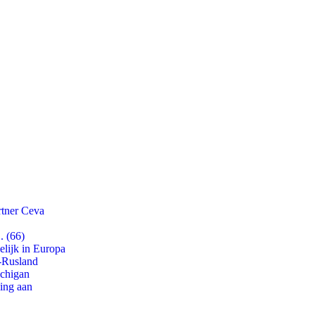
rtner Ceva
. (66)
lijk in Europa
-Rusland
ichigan
ling aan