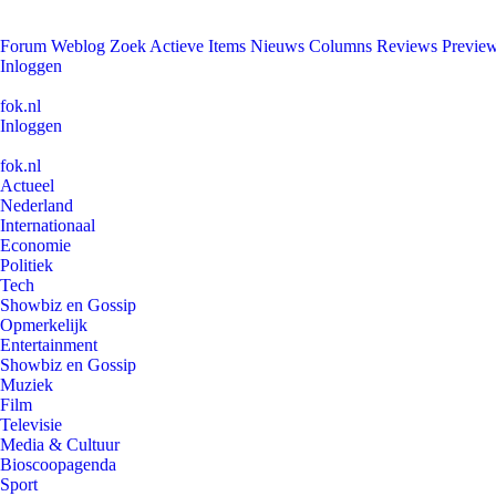
Forum
Weblog
Zoek
Actieve Items
Nieuws
Columns
Reviews
Previe
Inloggen
fok.nl
Inloggen
fok.nl
Actueel
Nederland
Internationaal
Economie
Politiek
Tech
Showbiz en Gossip
Opmerkelijk
Entertainment
Showbiz en Gossip
Muziek
Film
Televisie
Media & Cultuur
Bioscoopagenda
Sport