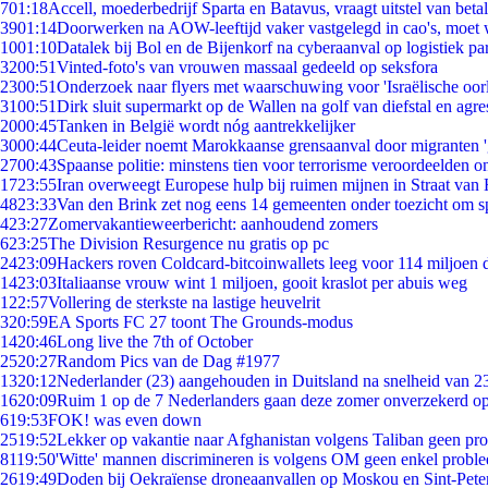
7
01:18
Accell, moederbedrijf Sparta en Batavus, vraagt uitstel van beta
39
01:14
Doorwerken na AOW-leeftijd vaker vastgelegd in cao's, moet
10
01:10
Datalek bij Bol en de Bijenkorf na cyberaanval op logistiek pa
32
00:51
Vinted-foto's van vrouwen massaal gedeeld op seksfora
23
00:51
Onderzoek naar flyers met waarschuwing voor 'Israëlische oor
31
00:51
Dirk sluit supermarkt op de Wallen na golf van diefstal en agre
20
00:45
Tanken in België wordt nóg aantrekkelijker
30
00:44
Ceuta-leider noemt Marokkaanse grensaanval door migranten 
27
00:43
Spaanse politie: minstens tien voor terrorisme veroordeelden 
17
23:55
Iran overweegt Europese hulp bij ruimen mijnen in Straat va
48
23:33
Van den Brink zet nog eens 14 gemeenten onder toezicht om s
4
23:27
Zomervakantieweerbericht: aanhoudend zomers
6
23:25
The Division Resurgence nu gratis op pc
24
23:09
Hackers roven Coldcard-bitcoinwallets leeg voor 114 miljoen d
14
23:03
Italiaanse vrouw wint 1 miljoen, gooit kraslot per abuis weg
1
22:57
Vollering de sterkste na lastige heuvelrit
3
20:59
EA Sports FC 27 toont The Grounds-modus
14
20:46
Long live the 7th of October
25
20:27
Random Pics van de Dag #1977
13
20:12
Nederlander (23) aangehouden in Duitsland na snelheid van 
16
20:09
Ruim 1 op de 7 Nederlanders gaan deze zomer onverzekerd op
6
19:53
FOK! was even down
25
19:52
Lekker op vakantie naar Afghanistan volgens Taliban geen pr
81
19:50
'Witte' mannen discrimineren is volgens OM geen enkel probl
26
19:49
Doden bij Oekraïense droneaanvallen op Moskou en Sint-Pete