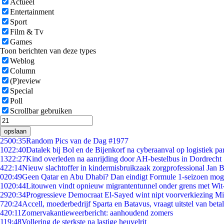
Actueel
Entertainment
Sport
Film & Tv
Games
Toon berichten van deze types
Weblog
Column
(P)review
Special
Poll
Scrollbar gebruiken
opslaan
25
00:35
Random Pics van de Dag #1977
10
22:40
Datalek bij Bol en de Bijenkorf na cyberaanval op logistiek pa
13
22:27
Kind overleden na aanrijding door AH-bestelbus in Dordrecht
4
22:14
Nieuw slachtoffer in kindermisbruikzaak zorgprofessional Jan B
0
20:49
Geen Qatar en Abu Dhabi? Dan eindigt Formule 1-seizoen moge
10
20:44
Litouwen vindt opnieuw migrantentunnel onder grens met Wit
29
20:34
Progressieve Democraat El-Sayed wint nipt voorverkiezing M
7
20:24
Accell, moederbedrijf Sparta en Batavus, vraagt uitstel van beta
4
20:11
Zomervakantieweerbericht: aanhoudend zomers
1
19:48
Vollering de sterkste na lastige heuvelrit