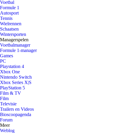
Voetbal
Formule 1
Autosport
Tennis
Wielrennen
Schaatsen
Wintersporten
Managerspelen
Voetbalmanager
Formule 1-manager
Games
PC
Playstation 4
Xbox One
Nintendo Switch
Xbox Series X|S
PlayStation 5
Film & TV
Film
Televisie
Trailers en Videos
Bioscoopagenda
Forum
Meer
Weblog