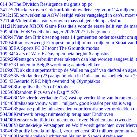
6
14:04
The Division Resurgence nu gratis op pc
24
12:52
Hackers roven Coldcard-bitcoinwallets leeg voor 114 miljoen d
39
12:15
Doorwerken na AOW-leeftijd vaker vastgelegd in cao's, moet
32
11:40
Vinted-foto's van vrouwen massaal gedeeld op seksfora
1
11:21
Nieuwe XBOX Game Pass titels voor de eerste helft van de ma
2
09:50
De FOK!Voetbalmanager 2026/2027 is begonnen
48
09:47
Van den Brink zet nog eens 14 gemeenten onder toezicht om s
17
09:40
Iran overweegt Europese hulp bij ruimen mijnen in Straat va
3
09:35
EA Sports FC 27 toont The Grounds-modus
1
09:34
Gears of War: E-Day open beta begint 6 augustus
36
09:29
Pentagon verbruikt meer raketten dan kan worden aangevuld, t
20
09:23
Tanken in België wordt nóg aantrekkelijker
31
09:07
Dirk sluit supermarkt op de Wallen na golf van diefstal en agre
13
08:53
Nederlander (23) aangehouden in Duitsland na snelheid van 
3
05:43
Gedurfd NEC blijft overeind bij Olympiakos
14
05/08
Long live the 7th of October
12
05/08
Random Pics van de Dag #1976
20
04/08
OM: vierde verdachte (18) vast op verdenking van beramen aa
14
04/08
Italiaanse vrouw wint 1 miljoen, gooit kraslot per abuis weg
27
04/08
Spaanse politie: minstens tien voor terrorisme veroordeelden 
5
04/08
Kraftwerk brengt ruimteschip terug naar Eindhoven
1
04/08
Reusser wint tijdrit en neemt geel over, Nooijen knap tweede
7
04/08
Vakantiekiekje Verstappen en Wolff voedt geruchten over Merc
18
04/08
Spotify bereikt mijlpaal, voor het eerst 300 miljoen premium-
27
04/08
Houthi's vallen luchthaven Najran in Saoedi-Arabië aan