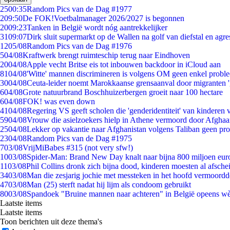
25
00:35
Random Pics van de Dag #1977
2
09:50
De FOK!Voetbalmanager 2026/2027 is begonnen
20
09:23
Tanken in België wordt nóg aantrekkelijker
31
09:07
Dirk sluit supermarkt op de Wallen na golf van diefstal en agre
12
05/08
Random Pics van de Dag #1976
5
04/08
Kraftwerk brengt ruimteschip terug naar Eindhoven
20
04/08
Apple vecht Britse eis tot inbouwen backdoor in iCloud aan
81
04/08
'Witte' mannen discrimineren is volgens OM geen enkel probl
30
04/08
Ceuta-leider noemt Marokkaanse grensaanval door migranten 
6
04/08
Grote natuurbrand Boschhuizerbergen groeit naar 100 hectare
6
04/08
FOK! was even down
41
04/08
Regering VS geeft scholen die 'genderidentiteit' van kinderen
59
04/08
Vrouw die asielzoekers hielp in Athene vermoord door Afghaa
25
04/08
Lekker op vakantie naar Afghanistan volgens Taliban geen pr
23
04/08
Random Pics van de Dag #1975
7
03/08
VrijMiBabes #315 (not very sfw!)
10
03/08
Spider-Man: Brand New Day knalt naar bijna 800 miljoen eur
11
03/08
Phil Collins dronk zich bijna dood, kinderen moesten al afsch
34
03/08
Man die zesjarig jochie met messteken in het hoofd vermoordde 
47
03/08
Man (25) sterft nadat hij lijm als condoom gebruikt
80
03/08
Spandoek "Bruine mannen naar achteren" in België opeens wèl
Laatste items
Laatste items
Toon berichten uit deze thema's