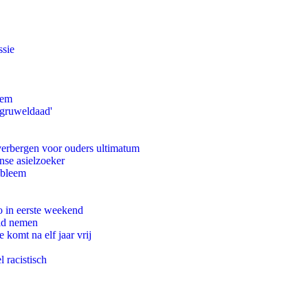
ssie
eem
'gruweldaad'
 verbergen voor ouders ultimatum
nse asielzoeker
obleem
o in eerste weekend
eid nemen
komt na elf jaar vrij
 racistisch