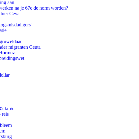
ling aan
 werken na je 67e de norm worden?
rtner Ceva
logsmisdadigers'
ssie
'gruweldaad'
onder migranten Ceuta
n Hormuz
preidingswet
ollar
235 km/u
 reis
obleem
eem
rsburg