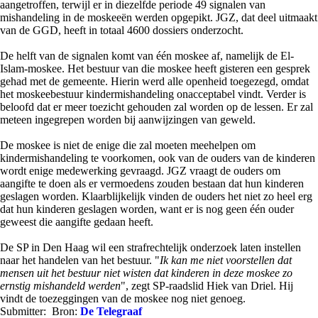
aangetroffen, terwijl er in diezelfde periode 49 signalen van
mishandeling in de moskeeën werden opgepikt. JGZ, dat deel uitmaakt
van de GGD, heeft in totaal 4600 dossiers onderzocht.
De helft van de signalen komt van één moskee af, namelijk de El-
Islam-moskee. Het bestuur van die moskee heeft gisteren een gesprek
gehad met de gemeente. Hierin werd alle openheid toegezegd, omdat
het moskeebestuur kindermishandeling onacceptabel vindt. Verder is
beloofd dat er meer toezicht gehouden zal worden op de lessen. Er zal
meteen ingegrepen worden bij aanwijzingen van geweld.
De moskee is niet de enige die zal moeten meehelpen om
kindermishandeling te voorkomen, ook van de ouders van de kinderen
wordt enige medewerking gevraagd. JGZ vraagt de ouders om
aangifte te doen als er vermoedens zouden bestaan dat hun kinderen
geslagen worden. Klaarblijkelijk vinden de ouders het niet zo heel erg
dat hun kinderen geslagen worden, want er is nog geen één ouder
geweest die aangifte gedaan heeft.
De SP in Den Haag wil een strafrechtelijk onderzoek laten instellen
naar het handelen van het bestuur. "
Ik kan me niet voorstellen dat
mensen uit het bestuur niet wisten dat kinderen in deze moskee zo
ernstig mishandeld werden
", zegt SP-raadslid Hiek van Driel. Hij
vindt de toezeggingen van de moskee nog niet genoeg.
Submitter:
Bron:
De Telegraaf