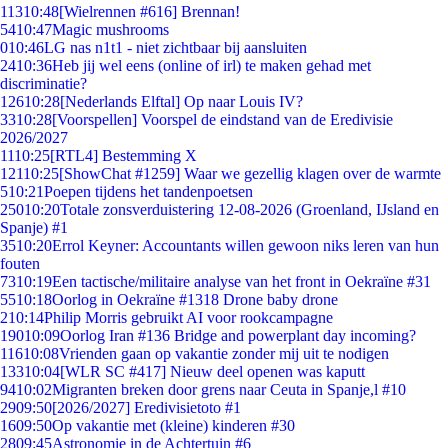
113
10:48
[Wielrennen #616] Brennan!
54
10:47
Magic mushrooms
0
10:46
LG nas n1t1 - niet zichtbaar bij aansluiten
24
10:36
Heb jij wel eens (online of irl) te maken gehad met
discriminatie?
126
10:28
[Nederlands Elftal] Op naar Louis IV?
33
10:28
[Voorspellen] Voorspel de eindstand van de Eredivisie
2026/2027
11
10:25
[RTL4] Bestemming X
121
10:25
[ShowChat #1259] Waar we gezellig klagen over de warmte
5
10:21
Poepen tijdens het tandenpoetsen
250
10:20
Totale zonsverduistering 12-08-2026 (Groenland, IJsland en
Spanje) #1
35
10:20
Errol Keyner: Accountants willen gewoon niks leren van hun
fouten
73
10:19
Een tactische/militaire analyse van het front in Oekraïne #31
55
10:18
Oorlog in Oekraïne #1318 Drone baby drone
2
10:14
Philip Morris gebruikt AI voor rookcampagne
190
10:09
Oorlog Iran #136 Bridge and powerplant day incoming?
116
10:08
Vrienden gaan op vakantie zonder mij uit te nodigen
133
10:04
[WLR SC #417] Nieuw deel openen was kaputt
94
10:02
Migranten breken door grens naar Ceuta in Spanje,l #10
29
09:50
[2026/2027] Eredivisietoto #1
16
09:50
Op vakantie met (kleine) kinderen #30
28
09:45
Astronomie in de Achtertuin #6