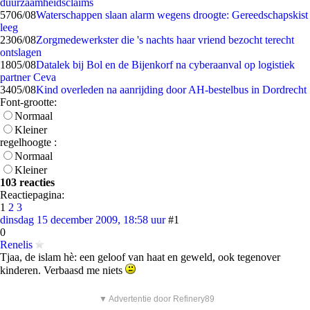
duurzaamheidsclaims
57
06/08
Waterschappen slaan alarm wegens droogte: Gereedschapskist
leeg
23
06/08
Zorgmedewerkster die 's nachts haar vriend bezocht terecht
ontslagen
18
05/08
Datalek bij Bol en de Bijenkorf na cyberaanval op logistiek
partner Ceva
34
05/08
Kind overleden na aanrijding door AH-bestelbus in Dordrecht
Font-grootte:
Normaal
Kleiner
regelhoogte :
Normaal
Kleiner
103 reacties
Reactiepagina:
1
2
3
dinsdag 15 december 2009, 18:58 uur
#1
0
Renelis
Tjaa, de islam hè: een geloof van haat en geweld, ook tegenover
kinderen. Verbaasd me niets
▼ Advertentie door Refinery89