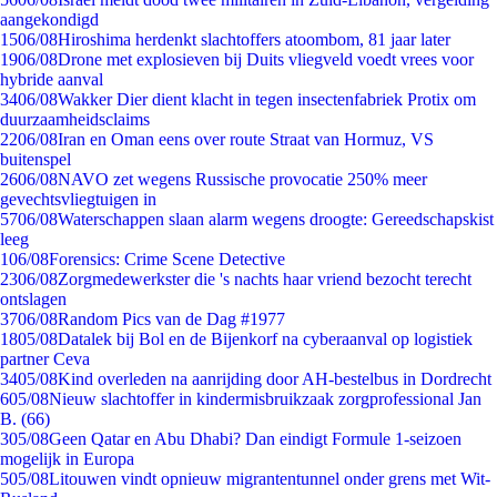
aangekondigd
15
06/08
Hiroshima herdenkt slachtoffers atoombom, 81 jaar later
19
06/08
Drone met explosieven bij Duits vliegveld voedt vrees voor
hybride aanval
34
06/08
Wakker Dier dient klacht in tegen insectenfabriek Protix om
duurzaamheidsclaims
22
06/08
Iran en Oman eens over route Straat van Hormuz, VS
buitenspel
26
06/08
NAVO zet wegens Russische provocatie 250% meer
gevechtsvliegtuigen in
57
06/08
Waterschappen slaan alarm wegens droogte: Gereedschapskist
leeg
1
06/08
Forensics: Crime Scene Detective
23
06/08
Zorgmedewerkster die 's nachts haar vriend bezocht terecht
ontslagen
37
06/08
Random Pics van de Dag #1977
18
05/08
Datalek bij Bol en de Bijenkorf na cyberaanval op logistiek
partner Ceva
34
05/08
Kind overleden na aanrijding door AH-bestelbus in Dordrecht
6
05/08
Nieuw slachtoffer in kindermisbruikzaak zorgprofessional Jan
B. (66)
3
05/08
Geen Qatar en Abu Dhabi? Dan eindigt Formule 1-seizoen
mogelijk in Europa
5
05/08
Litouwen vindt opnieuw migrantentunnel onder grens met Wit-