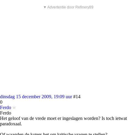
▼ Advertentie door Refinery89
dinsdag 15 december 2009, 19:09 uur
#14
0
Ferdo
Ferdo
Het geloof van de vrede moet er ingeslagen worden? Is toch ietwat
paradoxaal.
Of waagden de koters het om kritische vragen te stellen?