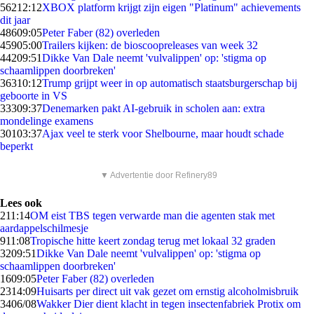
562
12:12
XBOX platform krijgt zijn eigen "Platinum" achievements
dit jaar
486
09:05
Peter Faber (82) overleden
459
05:00
Trailers kijken: de bioscoopreleases van week 32
442
09:51
Dikke Van Dale neemt 'vulvalippen' op: 'stigma op
schaamlippen doorbreken'
363
10:12
Trump grijpt weer in op automatisch staatsburgerschap bij
geboorte in VS
333
09:37
Denemarken pakt AI-gebruik in scholen aan: extra
mondelinge examens
301
03:37
Ajax veel te sterk voor Shelbourne, maar houdt schade
beperkt
▼ Advertentie door Refinery89
Lees ook
2
11:14
OM eist TBS tegen verwarde man die agenten stak met
aardappelschilmesje
9
11:08
Tropische hitte keert zondag terug met lokaal 32 graden
32
09:51
Dikke Van Dale neemt 'vulvalippen' op: 'stigma op
schaamlippen doorbreken'
16
09:05
Peter Faber (82) overleden
23
14:09
Huisarts per direct uit vak gezet om ernstig alcoholmisbruik
34
06/08
Wakker Dier dient klacht in tegen insectenfabriek Protix om