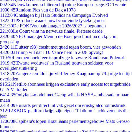
0
02:34
Nieuwkomers schitteren bij ruime Europese zege FC Twente
19
00:45
Random Pics van de Dag #1978
11
22:04
Ontslagen bij Halo Studios na Campaign Evolved
13
22:01
PS5-doos waarschuwt voor einde fysieke games
2
21:30
De FOK!Voetbalmanager 2026/2027 is begonnen
2
21:03
Le Court wint na nerveuze finale, Pieterse derde
28
20:40
NPO-manager Menno de Boer geschorst na dickpic in
groepsapp
24
20:11
Duitser (93) crasht met quad tegen boom, vier gewonden
43
20:03
Trump wil dat J.D. Vance hem in 2028 opvolgt
1
19:50
Lemmen boekt eerste profzege in zware Ronde van Polen-rit
19
19:42
'Zwarte weduwes' in Rusland trouwen soldaten voor
overlijdensuitkering
13
18:20
Zangeres en Idols-jurylid Jerney Kaagman op 79-jarige leeftijd
overleden
9
15:21
Netflix-abonnees krijgen exclusieve early access tot uitgebreide
GTA VI trailer
64
14:35
Onlyfans-model met G-cup wil als NASA-ambassadeur naar
maan
23
14:09
Huisarts per direct uit vak gezet om ernstig alcoholmisbruik
3
12:12
XBOX platform krijgt zijn eigen "Platinum" achievements dit
jaar
12
06/08
Capibara's lopen Braziliaans parlementsgebouw Mato Grosso
binnen
56
06/08
Israël meldt dood twee militairen in Zuid-Libanon, vergelding