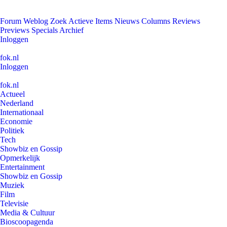
Forum
Weblog
Zoek
Actieve Items
Nieuws
Columns
Reviews
Previews
Specials
Archief
Inloggen
fok.nl
Inloggen
fok.nl
Actueel
Nederland
Internationaal
Economie
Politiek
Tech
Showbiz en Gossip
Opmerkelijk
Entertainment
Showbiz en Gossip
Muziek
Film
Televisie
Media & Cultuur
Bioscoopagenda