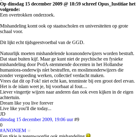
Op dinsdag 15 december 2009 @ 18:59 schreef Opus_Iustitiae het
volgende:
Een overtrokken onderzoek.
Mishandeling komt ook op staatsscholen en universiteiten op grote
schaal voor.
Dit lijkt echt tijdsgeestvoetbal van de GGD.
Natuurlijk moeten mishandelende koranonderwijzers worden bestraft.
Dat staat buiten kijf. Maar ge kunt niet de psychische en fysieke
mishandeling door PvdA-stemmende docenten in het Hollandse
humaniora-onderwijs níet bestraffen, en moslimonderwijzers die
zonder vergoeding werken, collectief verdacht maken.
Vrees dat dit op Fok! niet echt kan, tenminste bij een groot deel ervan.
Het is de islam weet je, bij voorbaat al fout....
Liever vingertje wijzen naar anderen dan ook even kijken in de eigen
achtertuin.
Dream like you live forever
Live like you'll die today...
JD
dinsdag 15 december 2009, 19:06 uur
#9
0
#ANONIEM
Een tikje is tegenwoordig ook mishandeling