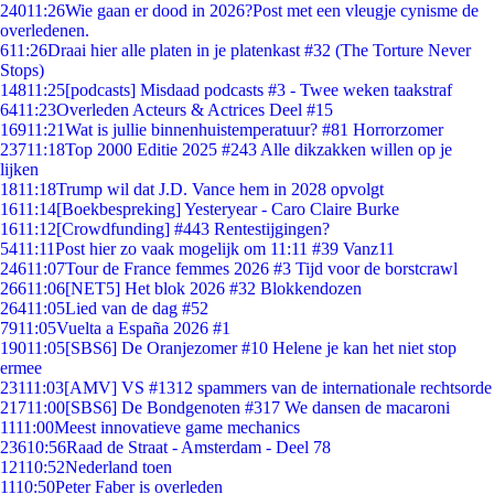
240
11:26
Wie gaan er dood in 2026?Post met een vleugje cynisme de
overledenen.
6
11:26
Draai hier alle platen in je platenkast #32 (The Torture Never
Stops)
148
11:25
[podcasts] Misdaad podcasts #3 - Twee weken taakstraf
64
11:23
Overleden Acteurs & Actrices Deel #15
169
11:21
Wat is jullie binnenhuistemperatuur? #81 Horrorzomer
237
11:18
Top 2000 Editie 2025 #243 Alle dikzakken willen op je
lijken
18
11:18
Trump wil dat J.D. Vance hem in 2028 opvolgt
16
11:14
[Boekbespreking] Yesteryear - Caro Claire Burke
16
11:12
[Crowdfunding] #443 Rentestijgingen?
54
11:11
Post hier zo vaak mogelijk om 11:11 #39 Vanz11
246
11:07
Tour de France femmes 2026 #3 Tijd voor de borstcrawl
266
11:06
[NET5] Het blok 2026 #32 Blokkendozen
264
11:05
Lied van de dag #52
79
11:05
Vuelta a España 2026 #1
190
11:05
[SBS6] De Oranjezomer #10 Helene je kan het niet stop
ermee
231
11:03
[AMV] VS #1312 spammers van de internationale rechtsorde
217
11:00
[SBS6] De Bondgenoten #317 We dansen de macaroni
11
11:00
Meest innovatieve game mechanics
236
10:56
Raad de Straat - Amsterdam - Deel 78
121
10:52
Nederland toen
11
10:50
Peter Faber is overleden