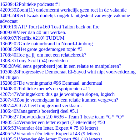
162
09:42
Politieke podcasts #1
42
09:39
Zoon(11) onderneemt werkelijk geen reet in de vakantie
14
09:24
Rechtszaak dodelijk ongeluk uitgesteld vanwege vakantie
advocaat
19
09:19
[ATP Tour] #169 Tosti Tallon back on fire
80
09:08
Meer dan 40 uur werken.
44
09:07
[Netflix #210] TUDUM
136
09:02
Grote natuurbrand in Noord-Limburg
100
08:59
Het grote goedemorgen topic #3
17
08:40
Hoe ga jij om met een relatiebreuk?
13
08:35
Tony Scott (54) overleden
7
08:28
Wel eens geprobeerd jou in een relatie te manipuleren?
103
08:28
Progressieve Democraat El-Sayed wint nipt voorverkiezing
Michigan
152
08:07
De woningmarkt #96 Eenmaal, andermaal
194
08:02
Politieke meme's en spotprenten #11
42
07:47
Woningtekort: dus ga je woningen slopen, logisch
33
07:43
Zou je vreemdgaan in een relatie kunnen vergeven?
38
07:42
GGZ heeft mij gezond verklaard.
18
06:40
Managarm's boerderij deel #5.1
177
06:27
Touwtrekken 2.0 #636 - Team 1 beste team *G* *O*
198
05:54
Verander een letter expert (7lettereditie) #50
13
05:53
Verander één letter. Expert # 75 (8 letters)
48
05:52
Verander één letter: Expert #143 (9 letters)
141
05:51
Verander één letter: Expert #91 (10 letters)