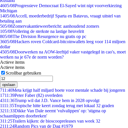
Rusland
46
05/08
Progressieve Democraat El-Sayed wint nipt voorverkiezing
Michigan
14
05/08
Accell, moederbedrijf Sparta en Batavus, vraagt uitstel van
betaling aan
5
05/08
Zomervakantieweerbericht: aanhoudend zomers
1
05/08
Vollering de sterkste na lastige heuvelrit
8
05/08
The Division Resurgence nu gratis op pc
36
05/08
Hackers roven Coldcard-bitcoinwallets leeg voor 114 miljoen
dollar
45
05/08
Doorwerken na AOW-leeftijd vaker vastgelegd in cao's, moet
werken na je 67e de norm worden?
Actieve items
Actieve items
Scrollbar gebruiken
opslaan
7
11:40
Meta krijgt half miljard boete voor mentale schade bij jongeren
17
11:39
Peter Faber (82) overleden
43
11:36
Trump wil dat J.D. Vance hem in 2028 opvolgt
11
11:35
Tropische hitte keert zondag terug met lokaal 32 graden
32
11:33
Dikke Van Dale neemt 'vulvalippen' op: 'stigma op
schaamlippen doorbreken'
3
11:25
Trailers kijken: de bioscoopreleases van week 32
21
11:24
Random Pics van de Dag #1979