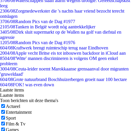
57
06/08
Waterschappen slaan alarm wegens droogte: Gereedschapskist
leeg
23
06/08
Zorgmedewerkster die 's nachts haar vriend bezocht terecht
ontslagen
37
06/08
Random Pics van de Dag #1977
21
05/08
Tanken in België wordt nóg aantrekkelijker
34
05/08
Dirk sluit supermarkt op de Wallen na golf van diefstal en
agressie
12
05/08
Random Pics van de Dag #1976
6
04/08
Kraftwerk brengt ruimteschip terug naar Eindhoven
20
04/08
Apple vecht Britse eis tot inbouwen backdoor in iCloud aan
85
04/08
'Witte' mannen discrimineren is volgens OM geen enkel
probleem
30
04/08
Ceuta-leider noemt Marokkaanse grensaanval door migranten
'gruweldaad'
6
04/08
Grote natuurbrand Boschhuizerbergen groeit naar 100 hectare
6
04/08
FOK! was even down
Laatste items
Laatste items
Toon berichten uit deze thema's
Actueel
Entertainment
Sport
Film & Tv
Games