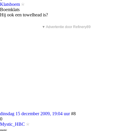
Klatsboem
Boemklats
Hij ook een towelhead is?
▼ Advertentie door Refinery89
dinsdag 15 december 2009, 19:04 uur
#8
0
Mystic_HBC
quote: