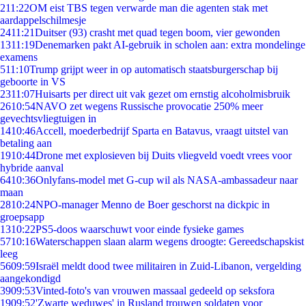
2
11:22
OM eist TBS tegen verwarde man die agenten stak met
aardappelschilmesje
24
11:21
Duitser (93) crasht met quad tegen boom, vier gewonden
13
11:19
Denemarken pakt AI-gebruik in scholen aan: extra mondelinge
examens
5
11:10
Trump grijpt weer in op automatisch staatsburgerschap bij
geboorte in VS
23
11:07
Huisarts per direct uit vak gezet om ernstig alcoholmisbruik
26
10:54
NAVO zet wegens Russische provocatie 250% meer
gevechtsvliegtuigen in
14
10:46
Accell, moederbedrijf Sparta en Batavus, vraagt uitstel van
betaling aan
19
10:44
Drone met explosieven bij Duits vliegveld voedt vrees voor
hybride aanval
64
10:36
Onlyfans-model met G-cup wil als NASA-ambassadeur naar
maan
28
10:24
NPO-manager Menno de Boer geschorst na dickpic in
groepsapp
13
10:22
PS5-doos waarschuwt voor einde fysieke games
57
10:16
Waterschappen slaan alarm wegens droogte: Gereedschapskist
leeg
56
09:59
Israël meldt dood twee militairen in Zuid-Libanon, vergelding
aangekondigd
39
09:53
Vinted-foto's van vrouwen massaal gedeeld op seksfora
19
09:52
'Zwarte weduwes' in Rusland trouwen soldaten voor