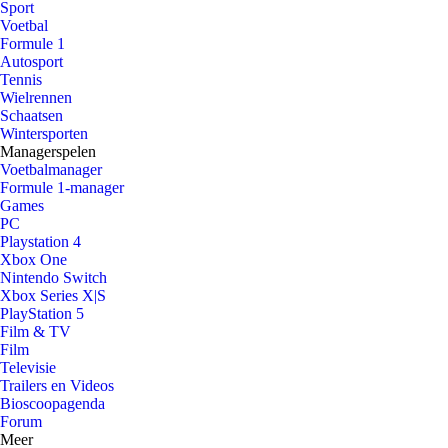
Sport
Voetbal
Formule 1
Autosport
Tennis
Wielrennen
Schaatsen
Wintersporten
Managerspelen
Voetbalmanager
Formule 1-manager
Games
PC
Playstation 4
Xbox One
Nintendo Switch
Xbox Series X|S
PlayStation 5
Film & TV
Film
Televisie
Trailers en Videos
Bioscoopagenda
Forum
Meer