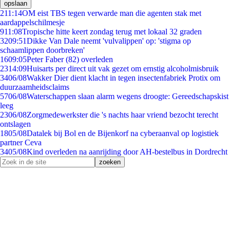
opslaan
2
11:14
OM eist TBS tegen verwarde man die agenten stak met
aardappelschilmesje
9
11:08
Tropische hitte keert zondag terug met lokaal 32 graden
32
09:51
Dikke Van Dale neemt 'vulvalippen' op: 'stigma op
schaamlippen doorbreken'
16
09:05
Peter Faber (82) overleden
23
14:09
Huisarts per direct uit vak gezet om ernstig alcoholmisbruik
34
06/08
Wakker Dier dient klacht in tegen insectenfabriek Protix om
duurzaamheidsclaims
57
06/08
Waterschappen slaan alarm wegens droogte: Gereedschapskist
leeg
23
06/08
Zorgmedewerkster die 's nachts haar vriend bezocht terecht
ontslagen
18
05/08
Datalek bij Bol en de Bijenkorf na cyberaanval op logistiek
partner Ceva
34
05/08
Kind overleden na aanrijding door AH-bestelbus in Dordrecht