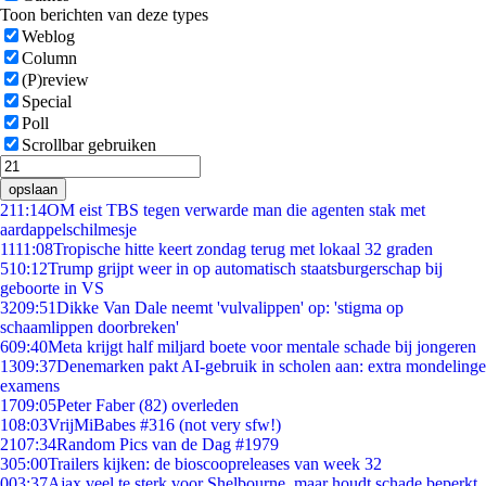
Toon berichten van deze types
Weblog
Column
(P)review
Special
Poll
Scrollbar gebruiken
opslaan
2
11:14
OM eist TBS tegen verwarde man die agenten stak met
aardappelschilmesje
11
11:08
Tropische hitte keert zondag terug met lokaal 32 graden
5
10:12
Trump grijpt weer in op automatisch staatsburgerschap bij
geboorte in VS
32
09:51
Dikke Van Dale neemt 'vulvalippen' op: 'stigma op
schaamlippen doorbreken'
6
09:40
Meta krijgt half miljard boete voor mentale schade bij jongeren
13
09:37
Denemarken pakt AI-gebruik in scholen aan: extra mondelinge
examens
17
09:05
Peter Faber (82) overleden
1
08:03
VrijMiBabes #316 (not very sfw!)
21
07:34
Random Pics van de Dag #1979
3
05:00
Trailers kijken: de bioscoopreleases van week 32
0
03:37
Ajax veel te sterk voor Shelbourne, maar houdt schade beperkt