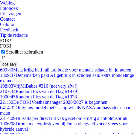
Weblog
Fotoboek
Prijsvragen
Contact
Colofon
Feedback
Tip de redactie
FOK!
FOK!
Scrollbar gebruiken
opslaan
6
09:40
Meta krijgt half miljard boete voor mentale schade bij jongeren
13
09:37
Denemarken pakt AI-gebruik in scholen aan: extra mondelinge
examens
1
08:03
VrijMiBabes #316 (not very sfw!)
21
07:34
Random Pics van de Dag #1979
19
00:45
Random Pics van de Dag #1978
2
21:30
De FOK!Voetbalmanager 2026/2027 is begonnen
64
14:35
Onlyfans-model met G-cup wil als NASA-ambassadeur naar
maan
23
14:09
Huisarts per direct uit vak gezet om ernstig alcoholmisbruik
19
06/08
Drone met explosieven bij Duits vliegveld voedt vrees voor
hybride aanval