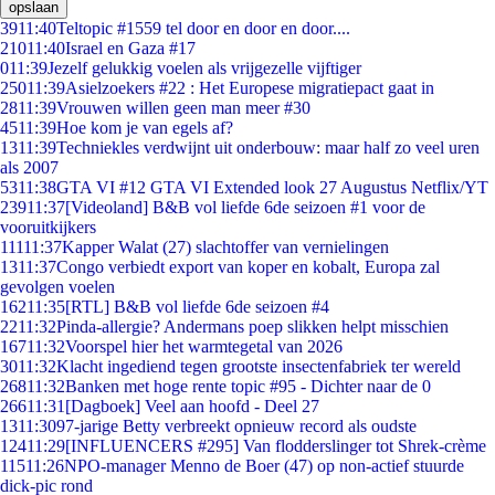
opslaan
39
11:40
Teltopic #1559 tel door en door en door....
210
11:40
Israel en Gaza #17
0
11:39
Jezelf gelukkig voelen als vrijgezelle vijftiger
250
11:39
Asielzoekers #22 : Het Europese migratiepact gaat in
28
11:39
Vrouwen willen geen man meer #30
45
11:39
Hoe kom je van egels af?
13
11:39
Techniekles verdwijnt uit onderbouw: maar half zo veel uren
als 2007
53
11:38
GTA VI #12 GTA VI Extended look 27 Augustus Netflix/YT
239
11:37
[Videoland] B&B vol liefde 6de seizoen #1 voor de
vooruitkijkers
111
11:37
Kapper Walat (27) slachtoffer van vernielingen
13
11:37
Congo verbiedt export van koper en kobalt, Europa zal
gevolgen voelen
162
11:35
[RTL] B&B vol liefde 6de seizoen #4
22
11:32
Pinda-allergie? Andermans poep slikken helpt misschien
167
11:32
Voorspel hier het warmtegetal van 2026
30
11:32
Klacht ingediend tegen grootste insectenfabriek ter wereld
268
11:32
Banken met hoge rente topic #95 - Dichter naar de 0
266
11:31
[Dagboek] Veel aan hoofd - Deel 27
13
11:30
97-jarige Betty verbreekt opnieuw record als oudste
124
11:29
[INFLUENCERS #295] Van flodderslinger tot Shrek-crème
115
11:26
NPO-manager Menno de Boer (47) op non-actief stuurde
dick-pic rond