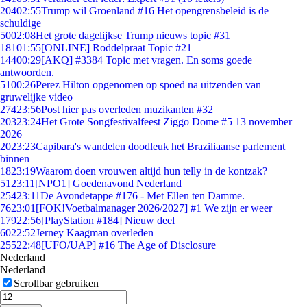
204
02:55
Trump wil Groenland #16 Het opengrensbeleid is de
schuldige
50
02:08
Het grote dagelijkse Trump nieuws topic #31
181
01:55
[ONLINE] Roddelpraat Topic #21
144
00:29
[AKQ] #3384 Topic met vragen. En soms goede
antwoorden.
51
00:26
Perez Hilton opgenomen op spoed na uitzenden van
gruwelijke video
274
23:56
Post hier pas overleden muzikanten #32
203
23:24
Het Grote Songfestivalfeest Ziggo Dome #5 13 november
2026
20
23:23
Capibara's wandelen doodleuk het Braziliaanse parlement
binnen
18
23:19
Waarom doen vrouwen altijd hun telly in de kontzak?
51
23:11
[NPO1] Goedenavond Nederland
254
23:11
De Avondetappe #176 - Met Ellen ten Damme.
76
23:01
[FOK!Voetbalmanager 2026/2027] #1 We zijn er weer
179
22:56
[PlayStation #184] Nieuw deel
60
22:52
Jerney Kaagman overleden
255
22:48
[UFO/UAP] #16 The Age of Disclosure
Nederland
Nederland
Scrollbar gebruiken