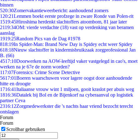
binnen
5
20:30
Zomervakantieweerbericht: aanhoudend zomers
1
20:21
Lemmen boekt eerste profzege in zware Ronde van Polen-rit
15
19:45
Hiroshima herdenkt slachtoffers atoombom, 81 jaar later
21
19:34
OM: vierde verdachte (18) vast op verdenking van beramen
aanslag
19
19:25
Random Pics van de Dag #1978
8
18:19
In Spider-Man: Brand New Day is Spidey echt weer Spidey
6
18:18
Nieuw slachtoffer in kindermisbruikzaak zorgprofessional Jan
B. (66)
45
17:10
Doorwerken na AOW-leeftijd vaker vastgelegd in cao's, moet
werken na je 67e de norm worden?
1
17:07
Forensics: Crime Scene Detective
56
17:01
Boeren waarschuwen voor lagere oogst door aanhoudende
hitte en droogte
17
16:41
Italiaanse vrouw wint 1 miljoen, gooit kraslot per abuis weg
18
16:36
Datalek bij Bol en de Bijenkorf na cyberaanval op logistiek
partner Ceva
23
16:12
Zorgmedewerkster die 's nachts haar vriend bezocht terecht
ontslagen
Forum
Forum
Scrollbar gebruiken