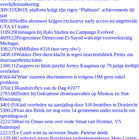
overlijdensuitkering
3
09:33
XBOX platform krijgt zijn eigen "Platinum" achievements dit
jaar
9
09:30
Netflix-abonnees krijgen exclusieve early access tot uitgebreide
GTA VI trailer
11
09:29
Ontslagen bij Halo Studios na Campaign Evolved
46
09:22
Progressieve Democraat El-Sayed wint nipt voorverkiezing
Michigan
1
08:22
VrijMiBabes #316 (not very sfw!)
34
08:18
Wakker Dier dient klacht in tegen insectenfabriek Protix om
duurzaamheidsclaims
13
06:11
Zangeres en Idols-jurylid Jerney Kaagman op 79-jarige leeftijd
overleden
85
04:44
'Witte' mannen discrimineren is volgens OM geen enkel
probleem
37
04:13
Random Pics van de Dag #1977
27
03:06
Doden bij Oekraïense droneaanvallen op Moskou en Sint-
Petersburg
34
01:01
Kind overleden na aanrijding door AH-bestelbus in Dordrecht
53
00:28
Van den Brink zet nog eens 14 gemeenten onder toezicht om
spreidingswet
22
22:50
Iran en Oman eens over route Straat van Hormuz, VS
buitenspel
2
22:17
Le Court wint na nerveuze finale, Pieterse derde
12
20:48
Capibara's lopen Braziliaans parlementsgebouw Mato Grosso