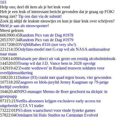
103
Help ons; deel dit item als je het leuk vond
Heb je een leuk of interessant bericht gevonden dat je graag op FOK!
terug ziet?
Tip ons dan via de submit!
Zoek jij altijd de leukste nieuwtjes en kun je daar leuk over schrijven?
Meld je aan als nieuwsposter!
Meest gelezen
60639
00:45
Random Pics van de Dag #1978
20537
07:34
Random Pics van de Dag #1979
16172
08:03
VrijMiBabes #316 (not very sfw!)
2212
14:35
Onlyfans-model met G-cup wil als NASA-ambassadeur
naar maan
1506
14:09
Huisarts per direct uit vak gezet om ernstig alcoholmisbruik
1445
20:03
Trump wil dat J.D. Vance hem in 2028 opvolgt
1429
19:42
'Zwarte weduwes' in Rusland trouwen soldaten voor
overlijdensuitkering
1082
20:11
Duitser (93) crasht met quad tegen boom, vier gewonden
1075
18:20
Zangeres en Idols-jurylid Jerney Kaagman op 79-jarige
leeftijd overleden
1046
20:40
NPO-manager Menno de Boer geschorst na dickpic in
groepsapp
973
15:21
Netflix-abonnees krijgen exclusieve early access tot
uitgebreide GTA VI trailer
732
22:01
PS5-doos waarschuwt voor einde fysieke games
578
22:04
Ontslagen bij Halo Studios na Campaign Evolved