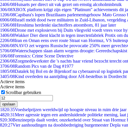
24
06/08
Huisarts per direct uit vak gezet om ernstig alcoholmisbruik
3
06/08
XBOX platform krijgt zijn eigen "Platinum" achievements dit ja
12
06/08
Capibara's lopen Braziliaans parlementsgebouw Mato Grosso 
69
06/08
Israël meldt dood twee militairen in Zuid-Libanon, vergeldin
15
06/08
Hiroshima herdenkt slachtoffers atoombom, 81 jaar later
19
06/08
Drone met explosieven bij Duits vliegveld voedt vrees voor hy
34
06/08
Wakker Dier dient klacht in tegen insectenfabriek Protix om 
22
06/08
Iran en Oman eens over route Straat van Hormuz, VS buitensp
26
06/08
NAVO zet wegens Russische provocatie 250% meer gevechtsvl
57
06/08
Waterschappen slaan alarm wegens droogte: Gereedschapskist
1
06/08
Forensics: Crime Scene Detective
23
06/08
Zorgmedewerkster die 's nachts haar vriend bezocht terecht on
37
06/08
Random Pics van de Dag #1977
18
05/08
Datalek bij Bol en de Bijenkorf na cyberaanval op logistiek pa
34
05/08
Kind overleden na aanrijding door AH-bestelbus in Dordrecht
Actieve items
Actieve items
Scrollbar gebruiken
opslaan
18
20:35
Voedselprijzen wereldwijd op hoogste niveau in ruim drie jaar
48
20:31
Meer agressie tegen een andersluidende politieke mening, laat j
9
20:30
Benzineprijs daalt verder, onzekerheid over Straat van Hormuz bl
8
20:27
Vier aanhoudingen na doodsbedreiging burgemeester Depla va