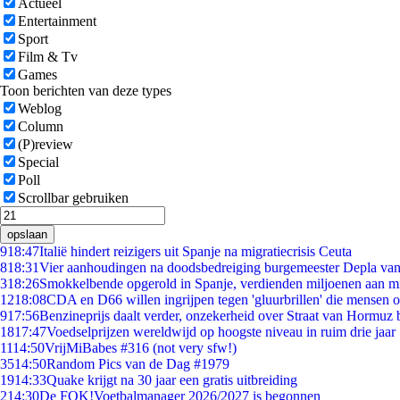
Actueel
Entertainment
Sport
Film & Tv
Games
Toon berichten van deze types
Weblog
Column
(P)review
Special
Poll
Scrollbar gebruiken
opslaan
9
18:47
Italië hindert reizigers uit Spanje na migratiecrisis Ceuta
8
18:31
Vier aanhoudingen na doodsbedreiging burgemeester Depla va
3
18:26
Smokkelbende opgerold in Spanje, verdienden miljoenen aan m
12
18:08
CDA en D66 willen ingrijpen tegen 'gluurbrillen' die mensen 
9
17:56
Benzineprijs daalt verder, onzekerheid over Straat van Hormuz bl
18
17:47
Voedselprijzen wereldwijd op hoogste niveau in ruim drie jaar
11
14:50
VrijMiBabes #316 (not very sfw!)
35
14:50
Random Pics van de Dag #1979
19
14:33
Quake krijgt na 30 jaar een gratis uitbreiding
2
14:30
De FOK!Voetbalmanager 2026/2027 is begonnen