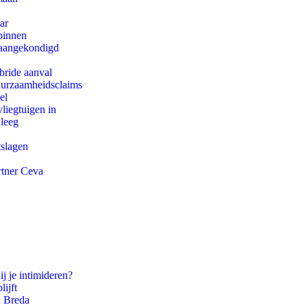
ar
binnen
g aangekondigd
bride aanval
duurzaamheidsclaims
el
iegtuigen in
 leeg
tslagen
rtner Ceva
ij je intimideren?
ijft
n Breda