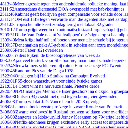
48
13:48
Meer agressie tegen een andersluidende politieke mening, laat j
31
11:52
Amsterdams dierenasiel DOA overspoeld met babykonijntjes
25
11:46
Kabinet geeft bedrijven geen compensatie voor schade door la
23
11:14
OM eist TBS tegen verwarde man die agenten stak met aardap
29
11:08
Tropische hitte keert zondag terug met lokaal 32 graden
30
10:12
Trump grijpt weer in op automatisch staatsburgerschap bij geb
52
09:51
Dikke Van Dale neemt 'vulvalippen' op: 'stigma op schaamlip
13
09:40
Meta krijgt half miljard boete voor mentale schade bij jongeren
21
09:37
Denemarken pakt AI-gebruik in scholen aan: extra mondeling
25
09:05
Peter Faber (82) overleden
6
05:00
Trailers kijken: de bioscoopreleases van week 32
0
03:37
Ajax veel te sterk voor Shelbourne, maar houdt schade beperkt
1
02:34
Nieuwkomers schitteren bij ruime Europese zege FC Twente
19
00:45
Random Pics van de Dag #1978
15
22:04
Ontslagen bij Halo Studios na Campaign Evolved
19
22:01
PS5-doos waarschuwt voor einde fysieke games
2
21:03
Le Court wint na nerveuze finale, Pieterse derde
29
20:40
NPO-manager Menno de Boer geschorst na dickpic in groeps
36
06/08
Duitser (93) crasht met quad tegen boom, vier gewonden
46
06/08
Trump wil dat J.D. Vance hem in 2028 opvolgt
1
06/08
Lemmen boekt eerste profzege in zware Ronde van Polen-rit
24
06/08
'Zwarte weduwes' in Rusland trouwen soldaten voor overlijden
14
06/08
Zangeres en Idols-jurylid Jerney Kaagman op 79-jarige leeftij
10
06/08
Netflix-abonnees krijgen exclusieve early access tot uitgebreid
65
06/08
Onlyfans-model met G-cup wil als NASA-ambassadeur naar 