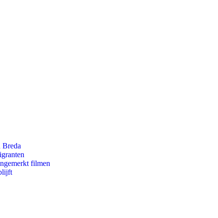
n Breda
igranten
ongemerkt filmen
ijft