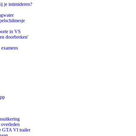
ij je intimideren?
agwater
pelschilmesje
oorte in VS
pen doorbreken'
e examens
app
suitkering
d overleden
e GTA VI trailer
maan