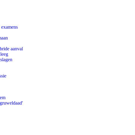
e examens
maan
bride aanval
 leeg
tslagen
ssie
eem
'gruweldaad'