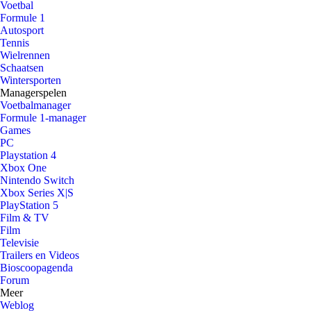
Voetbal
Formule 1
Autosport
Tennis
Wielrennen
Schaatsen
Wintersporten
Managerspelen
Voetbalmanager
Formule 1-manager
Games
PC
Playstation 4
Xbox One
Nintendo Switch
Xbox Series X|S
PlayStation 5
Film & TV
Film
Televisie
Trailers en Videos
Bioscoopagenda
Forum
Meer
Weblog