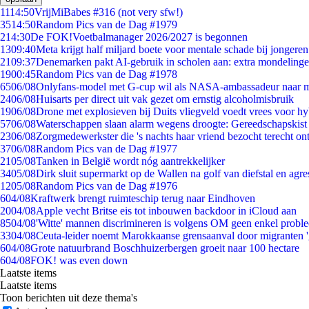
11
14:50
VrijMiBabes #316 (not very sfw!)
35
14:50
Random Pics van de Dag #1979
2
14:30
De FOK!Voetbalmanager 2026/2027 is begonnen
13
09:40
Meta krijgt half miljard boete voor mentale schade bij jongeren
21
09:37
Denemarken pakt AI-gebruik in scholen aan: extra mondeling
19
00:45
Random Pics van de Dag #1978
65
06/08
Onlyfans-model met G-cup wil als NASA-ambassadeur naar 
24
06/08
Huisarts per direct uit vak gezet om ernstig alcoholmisbruik
19
06/08
Drone met explosieven bij Duits vliegveld voedt vrees voor hy
57
06/08
Waterschappen slaan alarm wegens droogte: Gereedschapskist
23
06/08
Zorgmedewerkster die 's nachts haar vriend bezocht terecht on
37
06/08
Random Pics van de Dag #1977
21
05/08
Tanken in België wordt nóg aantrekkelijker
34
05/08
Dirk sluit supermarkt op de Wallen na golf van diefstal en agre
12
05/08
Random Pics van de Dag #1976
6
04/08
Kraftwerk brengt ruimteschip terug naar Eindhoven
20
04/08
Apple vecht Britse eis tot inbouwen backdoor in iCloud aan
85
04/08
'Witte' mannen discrimineren is volgens OM geen enkel probl
33
04/08
Ceuta-leider noemt Marokkaanse grensaanval door migranten 
6
04/08
Grote natuurbrand Boschhuizerbergen groeit naar 100 hectare
6
04/08
FOK! was even down
Laatste items
Laatste items
Toon berichten uit deze thema's