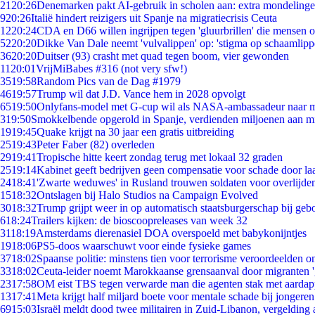
21
20:26
Denemarken pakt AI-gebruik in scholen aan: extra mondeling
9
20:26
Italië hindert reizigers uit Spanje na migratiecrisis Ceuta
12
20:24
CDA en D66 willen ingrijpen tegen 'gluurbrillen' die mensen 
52
20:20
Dikke Van Dale neemt 'vulvalippen' op: 'stigma op schaamlip
36
20:20
Duitser (93) crasht met quad tegen boom, vier gewonden
11
20:01
VrijMiBabes #316 (not very sfw!)
35
19:58
Random Pics van de Dag #1979
46
19:57
Trump wil dat J.D. Vance hem in 2028 opvolgt
65
19:50
Onlyfans-model met G-cup wil als NASA-ambassadeur naar 
3
19:50
Smokkelbende opgerold in Spanje, verdienden miljoenen aan m
19
19:45
Quake krijgt na 30 jaar een gratis uitbreiding
25
19:43
Peter Faber (82) overleden
29
19:41
Tropische hitte keert zondag terug met lokaal 32 graden
25
19:14
Kabinet geeft bedrijven geen compensatie voor schade door la
24
18:41
'Zwarte weduwes' in Rusland trouwen soldaten voor overlijden
15
18:32
Ontslagen bij Halo Studios na Campaign Evolved
30
18:32
Trump grijpt weer in op automatisch staatsburgerschap bij geb
6
18:24
Trailers kijken: de bioscoopreleases van week 32
31
18:19
Amsterdams dierenasiel DOA overspoeld met babykonijntjes
19
18:06
PS5-doos waarschuwt voor einde fysieke games
37
18:02
Spaanse politie: minstens tien voor terrorisme veroordeelden 
33
18:02
Ceuta-leider noemt Marokkaanse grensaanval door migranten 
23
17:58
OM eist TBS tegen verwarde man die agenten stak met aardap
13
17:41
Meta krijgt half miljard boete voor mentale schade bij jongeren
69
15:03
Israël meldt dood twee militairen in Zuid-Libanon, vergeldin