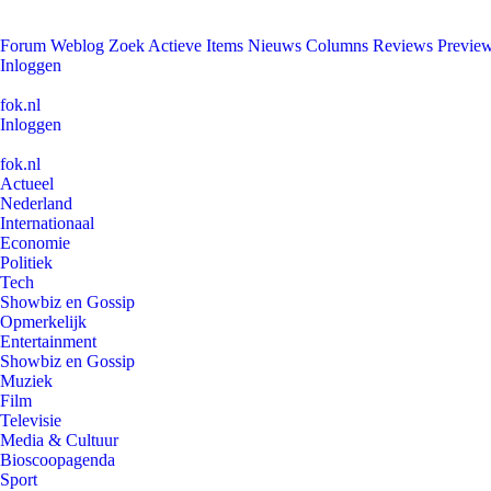
Forum
Weblog
Zoek
Actieve Items
Nieuws
Columns
Reviews
Previe
Inloggen
fok.nl
Inloggen
fok.nl
Actueel
Nederland
Internationaal
Economie
Politiek
Tech
Showbiz en Gossip
Opmerkelijk
Entertainment
Showbiz en Gossip
Muziek
Film
Televisie
Media & Cultuur
Bioscoopagenda
Sport