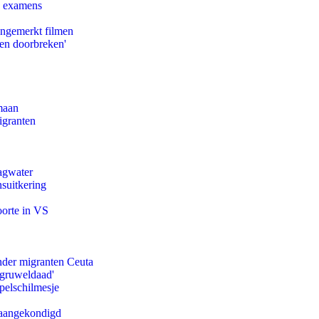
e examens
ongemerkt filmen
pen doorbreken'
maan
igranten
agwater
suitkering
oorte in VS
onder migranten Ceuta
'gruweldaad'
pelschilmesje
g aangekondigd