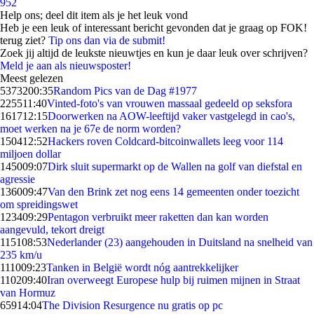
952
Help ons; deel dit item als je het leuk vond
Heb je een leuk of interessant bericht gevonden dat je graag op FOK!
terug ziet?
Tip ons dan via de submit!
Zoek jij altijd de leukste nieuwtjes en kun je daar leuk over schrijven?
Meld je aan als nieuwsposter!
Meest gelezen
53732
00:35
Random Pics van de Dag #1977
2255
11:40
Vinted-foto's van vrouwen massaal gedeeld op seksfora
1617
12:15
Doorwerken na AOW-leeftijd vaker vastgelegd in cao's,
moet werken na je 67e de norm worden?
1504
12:52
Hackers roven Coldcard-bitcoinwallets leeg voor 114
miljoen dollar
1450
09:07
Dirk sluit supermarkt op de Wallen na golf van diefstal en
agressie
1360
09:47
Van den Brink zet nog eens 14 gemeenten onder toezicht
om spreidingswet
1234
09:29
Pentagon verbruikt meer raketten dan kan worden
aangevuld, tekort dreigt
1151
08:53
Nederlander (23) aangehouden in Duitsland na snelheid van
235 km/u
1110
09:23
Tanken in België wordt nóg aantrekkelijker
1102
09:40
Iran overweegt Europese hulp bij ruimen mijnen in Straat
van Hormuz
659
14:04
The Division Resurgence nu gratis op pc