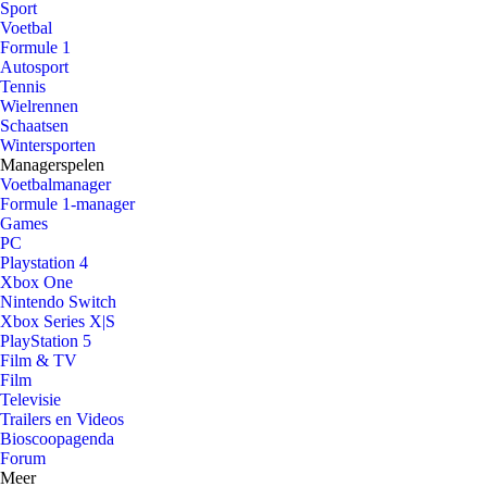
Sport
Voetbal
Formule 1
Autosport
Tennis
Wielrennen
Schaatsen
Wintersporten
Managerspelen
Voetbalmanager
Formule 1-manager
Games
PC
Playstation 4
Xbox One
Nintendo Switch
Xbox Series X|S
PlayStation 5
Film & TV
Film
Televisie
Trailers en Videos
Bioscoopagenda
Forum
Meer