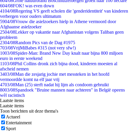
6
04/08
Grote natuurbrand Boschhuizerbergen groeit naar 100 hectare
6
04/08
FOK! was even down
41
04/08
Regering VS geeft scholen die 'genderidentiteit' van kinderen
verbergen voor ouders ultimatum
59
04/08
Vrouw die asielzoekers hielp in Athene vermoord door
Afghaanse asielzoeker
25
04/08
Lekker op vakantie naar Afghanistan volgens Taliban geen
probleem
23
04/08
Random Pics van de Dag #1975
7
03/08
VrijMiBabes #315 (not very sfw!)
10
03/08
Spider-Man: Brand New Day knalt naar bijna 800 miljoen
euro in eerste weekend
11
03/08
Phil Collins dronk zich bijna dood, kinderen moesten al
afscheid nemen
34
03/08
Man die zesjarig jochie met messteken in het hoofd
vermoordde komt na elf jaar vrij
47
03/08
Man (25) sterft nadat hij lijm als condoom gebruikt
80
03/08
Spandoek "Bruine mannen naar achteren" in België opeens
wèl racistisch
Laatste items
Laatste items
Toon berichten uit deze thema's
Actueel
Entertainment
Sport