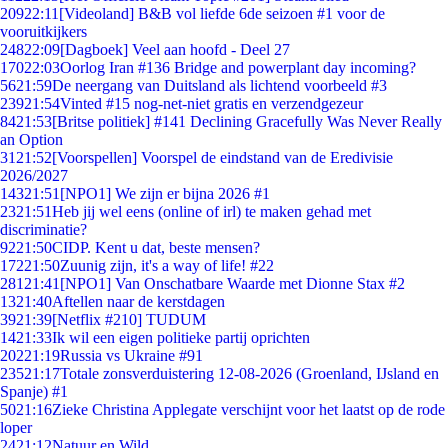
209
22:11
[Videoland] B&B vol liefde 6de seizoen #1 voor de
vooruitkijkers
248
22:09
[Dagboek] Veel aan hoofd - Deel 27
170
22:03
Oorlog Iran #136 Bridge and powerplant day incoming?
56
21:59
De neergang van Duitsland als lichtend voorbeeld #3
239
21:54
Vinted #15 nog-net-niet gratis en verzendgezeur
84
21:53
[Britse politiek] #141 Declining Gracefully Was Never Really
an Option
31
21:52
[Voorspellen] Voorspel de eindstand van de Eredivisie
2026/2027
143
21:51
[NPO1] We zijn er bijna 2026 #1
23
21:51
Heb jij wel eens (online of irl) te maken gehad met
discriminatie?
92
21:50
CIDP. Kent u dat, beste mensen?
172
21:50
Zuunig zijn, it's a way of life! #22
281
21:41
[NPO1] Van Onschatbare Waarde met Dionne Stax #2
13
21:40
Aftellen naar de kerstdagen
39
21:39
[Netflix #210] TUDUM
14
21:33
Ik wil een eigen politieke partij oprichten
202
21:19
Russia vs Ukraine #91
235
21:17
Totale zonsverduistering 12-08-2026 (Groenland, IJsland en
Spanje) #1
50
21:16
Zieke Christina Applegate verschijnt voor het laatst op de rode
loper
24
21:12
Natuur en Wild