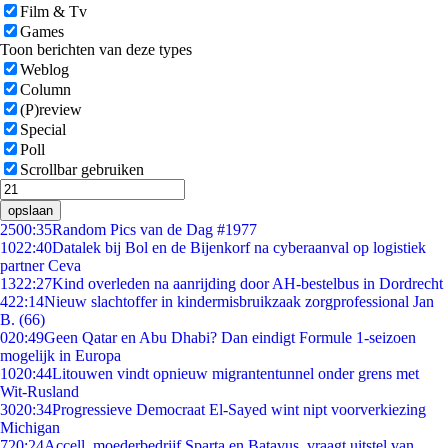
Film & Tv
Games
Toon berichten van deze types
Weblog
Column
(P)review
Special
Poll
Scrollbar gebruiken
opslaan
25
00:35
Random Pics van de Dag #1977
10
22:40
Datalek bij Bol en de Bijenkorf na cyberaanval op logistiek
partner Ceva
13
22:27
Kind overleden na aanrijding door AH-bestelbus in Dordrecht
4
22:14
Nieuw slachtoffer in kindermisbruikzaak zorgprofessional Jan
B. (66)
0
20:49
Geen Qatar en Abu Dhabi? Dan eindigt Formule 1-seizoen
mogelijk in Europa
10
20:44
Litouwen vindt opnieuw migrantentunnel onder grens met
Wit-Rusland
30
20:34
Progressieve Democraat El-Sayed wint nipt voorverkiezing
Michigan
7
20:24
Accell, moederbedrijf Sparta en Batavus, vraagt uitstel van