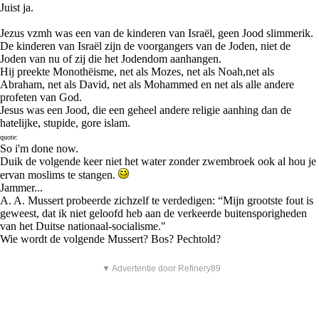
Juist ja.
Jezus vzmh was een van de kinderen van Israël, geen Jood slimmerik.
De kinderen van Israël zijn de voorgangers van de Joden, niet de
Joden van nu of zij die het Jodendom aanhangen.
Hij preekte Monothëisme, net als Mozes, net als Noah,net als
Abraham, net als David, net als Mohammed en net als alle andere
profeten van God.
Jesus was een Jood, die een geheel andere religie aanhing dan de
hatelijke, stupide, gore islam.
quote:
So i'm done now.
Duik de volgende keer niet het water zonder zwembroek ook al hou je
ervan moslims te stangen.
Jammer...
A. A. Mussert probeerde zichzelf te verdedigen: “Mijn grootste fout is
geweest, dat ik niet geloofd heb aan de verkeerde buitensporigheden
van het Duitse nationaal-socialisme."
Wie wordt de volgende Mussert? Bos? Pechtold?
▼ Advertentie door Refinery89