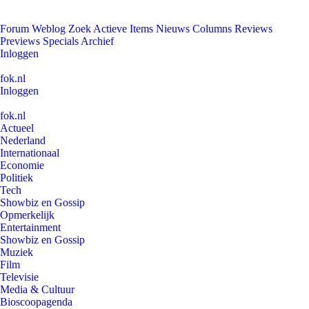
Forum
Weblog
Zoek
Actieve Items
Nieuws
Columns
Reviews
Previews
Specials
Archief
Inloggen
fok.nl
Inloggen
fok.nl
Actueel
Nederland
Internationaal
Economie
Politiek
Tech
Showbiz en Gossip
Opmerkelijk
Entertainment
Showbiz en Gossip
Muziek
Film
Televisie
Media & Cultuur
Bioscoopagenda