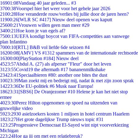
169
01:08
Vandaag 40 jaar geleden... #3
37
00:38
Voorspel hier het weer voor het gehele jaar 2026
21
00:28
Hoe veranderde rouw/verlies bij jullie door de jaren heen?
119
00:26
[WLR SC #417] Nieuw deel openen was kaputt
256
00:21
Vrouwen willen geen man meer #29
34
00:21
Hoe kom je van egels af?
75
00:13
UEFA kondigt boycot van FIFA-competities aan vanwege
plan Infantino
70
00:10
[RTL] B&B vol liefde 6de seizoen #4
162
00:08
[AMV] VS #1312 spammers van de internationale rechtsorde
163
00:00
[PlayStation #184] Nieuw deel
45
23:57
Abdul A. (27) als afperser "Fleur" door het leven
31
23:55
Covid19 the aftermath #17 bananenmilkshake
234
23:41
Speciaalbieren #80: another one bites the dust
100
23:39
Man zoekt mij en bedreigt mij, nadat ik met zijn zoon sprak
142
23:36
De EU-politiek #6 Musk naar Europa!
186
23:31
[SBS6] De Oranjezomer #10 Helene je kan het niet stop
ermee
40
23:30
Perez Hilton opgenomen op spoed na uitzenden van
gruwelijke video
59
23:29
30 asielzoekers kosten 1 miljoen in hotel centrum Haarlem
18
23:27
Het grote dagelijkse Trump nieuws topic #31
1
23:25
Progressieve Democraat El-Sayed wint nipt voorverkiezing
Michigan
2
23:24
Hoe ga jij om met een relatiebreuk?