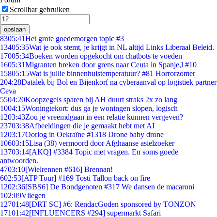
Scrollbar gebruiken
opslaan
83
05:41
Het grote goedemorgen topic #3
134
05:35
Wat je ook stemt, je krijgt in NL altijd Links Liberaal Beleid.
170
05:34
Boeken worden opgekocht om chatbots te voeden
16
05:31
Migranten breken door grens naar Ceuta in Spanje,l #10
158
05:15
Wat is jullie binnenhuistemperatuur? #81 Horrorzomer
2
04:28
Datalek bij Bol en Bijenkorf na cyberaanval op logistiek partner
Ceva
55
04:20
Koopzegels sparen bij AH duurt straks 2x zo lang
10
04:15
Woningtekort: dus ga je woningen slopen, logisch
12
03:43
Zou je vreemdgaan in een relatie kunnen vergeven?
237
03:38
Afbeeldingen die je gemaakt hebt met AI
12
03:17
Oorlog in Oekraïne #1318 Drone baby drone
106
03:15
Lisa (38) vermoord door Afghaanse asielzoeker
137
03:14
[AKQ] #3384 Topic met vragen. En soms goede
antwoorden.
47
03:10
[Wielrennen #616] Brennan!
6
02:53
[ATP Tour] #169 Tosti Tallon back on fire
12
02:36
[SBS6] De Bondgenoten #317 We dansen de macaroni
1
02:09
Vliegen
127
01:48
[DRT SC] #6: RendacGoden sponsored by TONZON
171
01:42
[INFLUENCERS #294] supermarkt Safari