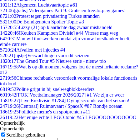
10
21:12
Algemeen Luchtvaarttopic #61
7
21:06
[gratis] Videogames Part 9: Gratis en free-to-play games!
87
21:02
Protest tegen privatisering Turkse stranden
53
21:00
De Bondgenoten Spoiler Topic #3
157
20:55
Lizzy (21) op klaarlichte dag zwaar mishandeld
142
20:46
[Keuken Kampioen Divisie] #44 Vitesse mag weg
64
20:31
Man wil thuiswerken omdat zijn vrouw borstkanker heeft,
einde carriere
57
20:24
Afvallen met injecties #4
5
20:21
[lijstje]Verwachtingen voor dit seizoen
18
20:17
The Grand Tour #5 Nieuwe serie - nieuw trio
167
19:58
Wat is op dit moment volgens jou de meest irritante reclame?
#12
27
19:56
Chinese rechtbank veroordeelt voormalige lokale functionaris
tot dood
68
19:52
Politie grijpt in bij snelwegblokkeerders
69
19:42
[FOK!Voetbalmanager 2026/2027] #1 We zijn er weer
158
19:27
[Live Eredivisie #1784] Dying seconds van het seizoen!
247
19:26
[Centraal] Ruimtevaart / SpaceX #87 Rondje oceaan
186
19:25
Politieke meme's en spotprenten #11
261
19:22
Het enige echte LEGO-topic #45 LEGOOOOOOOOOOO
Opmerkelijk
Opmerkelijk
Scrollbar gebruiken