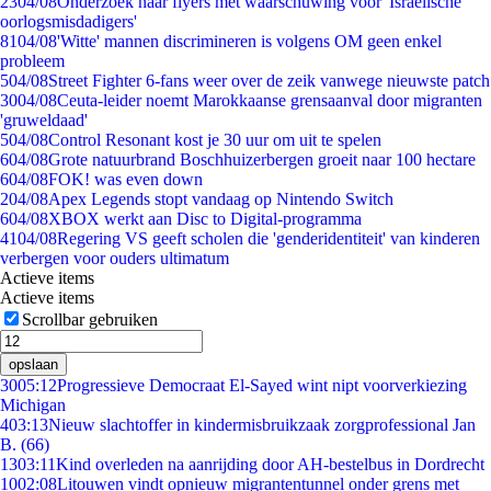
23
04/08
Onderzoek naar flyers met waarschuwing voor 'Israëlische
oorlogsmisdadigers'
81
04/08
'Witte' mannen discrimineren is volgens OM geen enkel
probleem
5
04/08
Street Fighter 6-fans weer over de zeik vanwege nieuwste patch
30
04/08
Ceuta-leider noemt Marokkaanse grensaanval door migranten
'gruweldaad'
5
04/08
Control Resonant kost je 30 uur om uit te spelen
6
04/08
Grote natuurbrand Boschhuizerbergen groeit naar 100 hectare
6
04/08
FOK! was even down
2
04/08
Apex Legends stopt vandaag op Nintendo Switch
6
04/08
XBOX werkt aan Disc to Digital-programma
41
04/08
Regering VS geeft scholen die 'genderidentiteit' van kinderen
verbergen voor ouders ultimatum
Actieve items
Actieve items
Scrollbar gebruiken
opslaan
30
05:12
Progressieve Democraat El-Sayed wint nipt voorverkiezing
Michigan
4
03:13
Nieuw slachtoffer in kindermisbruikzaak zorgprofessional Jan
B. (66)
13
03:11
Kind overleden na aanrijding door AH-bestelbus in Dordrecht
10
02:08
Litouwen vindt opnieuw migrantentunnel onder grens met