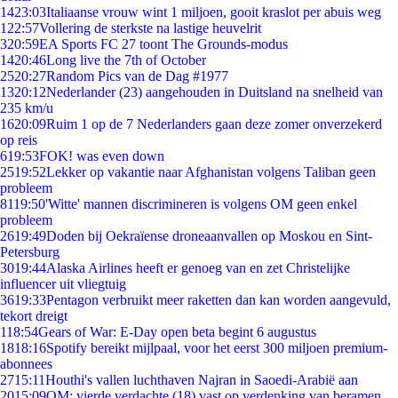
14
23:03
Italiaanse vrouw wint 1 miljoen, gooit kraslot per abuis weg
1
22:57
Vollering de sterkste na lastige heuvelrit
3
20:59
EA Sports FC 27 toont The Grounds-modus
14
20:46
Long live the 7th of October
25
20:27
Random Pics van de Dag #1977
13
20:12
Nederlander (23) aangehouden in Duitsland na snelheid van
235 km/u
16
20:09
Ruim 1 op de 7 Nederlanders gaan deze zomer onverzekerd
op reis
6
19:53
FOK! was even down
25
19:52
Lekker op vakantie naar Afghanistan volgens Taliban geen
probleem
81
19:50
'Witte' mannen discrimineren is volgens OM geen enkel
probleem
26
19:49
Doden bij Oekraïense droneaanvallen op Moskou en Sint-
Petersburg
30
19:44
Alaska Airlines heeft er genoeg van en zet Christelijke
influencer uit vliegtuig
36
19:33
Pentagon verbruikt meer raketten dan kan worden aangevuld,
tekort dreigt
1
18:54
Gears of War: E-Day open beta begint 6 augustus
18
18:16
Spotify bereikt mijlpaal, voor het eerst 300 miljoen premium-
abonnees
27
15:11
Houthi's vallen luchthaven Najran in Saoedi-Arabië aan
20
15:09
OM: vierde verdachte (18) vast op verdenking van beramen