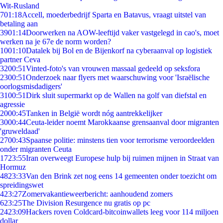
Wit-Rusland
7
01:18
Accell, moederbedrijf Sparta en Batavus, vraagt uitstel van
betaling aan
39
01:14
Doorwerken na AOW-leeftijd vaker vastgelegd in cao's, moet
werken na je 67e de norm worden?
10
01:10
Datalek bij Bol en de Bijenkorf na cyberaanval op logistiek
partner Ceva
32
00:51
Vinted-foto's van vrouwen massaal gedeeld op seksfora
23
00:51
Onderzoek naar flyers met waarschuwing voor 'Israëlische
oorlogsmisdadigers'
31
00:51
Dirk sluit supermarkt op de Wallen na golf van diefstal en
agressie
20
00:45
Tanken in België wordt nóg aantrekkelijker
30
00:44
Ceuta-leider noemt Marokkaanse grensaanval door migranten
'gruweldaad'
27
00:43
Spaanse politie: minstens tien voor terrorisme veroordeelden
onder migranten Ceuta
17
23:55
Iran overweegt Europese hulp bij ruimen mijnen in Straat van
Hormuz
48
23:33
Van den Brink zet nog eens 14 gemeenten onder toezicht om
spreidingswet
4
23:27
Zomervakantieweerbericht: aanhoudend zomers
6
23:25
The Division Resurgence nu gratis op pc
24
23:09
Hackers roven Coldcard-bitcoinwallets leeg voor 114 miljoen
dollar