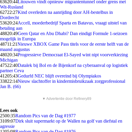
636
20:44
Litouwen vindt opnieuw migrantentunnel onder grens met
Wit-Rusland
627
22:27
Kind overleden na aanrijding door AH-bestelbus in
Dordrecht
536
20:24
Accell, moederbedrijf Sparta en Batavus, vraagt uitstel van
betaling aan
488
20:49
Geen Qatar en Abu Dhabi? Dan eindigt Formule 1-seizoen
mogelijk in Europa
487
11:21
Nieuwe XBOX Game Pass titels voor de eerste helft van de
maand augustus
480
20:34
Progressieve Democraat El-Sayed wint nipt voorverkiezing
Michigan
475
22:40
Datalek bij Bol en de Bijenkorf na cyberaanval op logistiek
partner Ceva
412
05:43
Gedurfd NEC blijft overeind bij Olympiakos
338
22:14
Nieuw slachtoffer in kindermisbruikzaak zorgprofessional
Jan B. (66)
▼ Advertentie door Refinery89
Lees ook
25
00:35
Random Pics van de Dag #1977
31
09:07
Dirk sluit supermarkt op de Wallen na golf van diefstal en
agressie
12
05/08
Random Pics van de Dag #1976