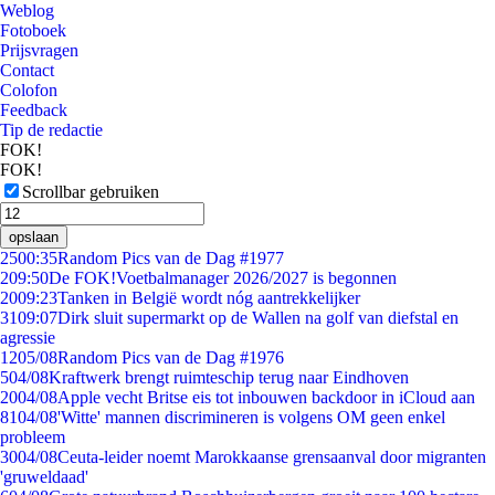
Weblog
Fotoboek
Prijsvragen
Contact
Colofon
Feedback
Tip de redactie
FOK!
FOK!
Scrollbar gebruiken
opslaan
25
00:35
Random Pics van de Dag #1977
2
09:50
De FOK!Voetbalmanager 2026/2027 is begonnen
20
09:23
Tanken in België wordt nóg aantrekkelijker
31
09:07
Dirk sluit supermarkt op de Wallen na golf van diefstal en
agressie
12
05/08
Random Pics van de Dag #1976
5
04/08
Kraftwerk brengt ruimteschip terug naar Eindhoven
20
04/08
Apple vecht Britse eis tot inbouwen backdoor in iCloud aan
81
04/08
'Witte' mannen discrimineren is volgens OM geen enkel
probleem
30
04/08
Ceuta-leider noemt Marokkaanse grensaanval door migranten
'gruweldaad'