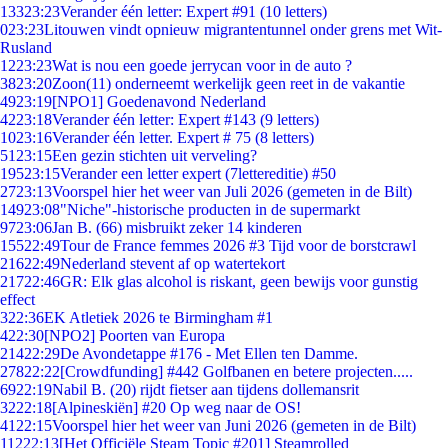
133
23:23
Verander één letter: Expert #91 (10 letters)
0
23:23
Litouwen vindt opnieuw migrantentunnel onder grens met Wit-
Rusland
12
23:23
Wat is nou een goede jerrycan voor in de auto ?
38
23:20
Zoon(11) onderneemt werkelijk geen reet in de vakantie
49
23:19
[NPO1] Goedenavond Nederland
42
23:18
Verander één letter: Expert #143 (9 letters)
10
23:16
Verander één letter. Expert # 75 (8 letters)
51
23:15
Een gezin stichten uit verveling?
195
23:15
Verander een letter expert (7lettereditie) #50
27
23:13
Voorspel hier het weer van Juli 2026 (gemeten in de Bilt)
149
23:08
"Niche"-historische producten in de supermarkt
97
23:06
Jan B. (66) misbruikt zeker 14 kinderen
155
22:49
Tour de France femmes 2026 #3 Tijd voor de borstcrawl
216
22:49
Nederland stevent af op watertekort
217
22:46
GR: Elk glas alcohol is riskant, geen bewijs voor gunstig
effect
3
22:36
EK Atletiek 2026 te Birmingham #1
4
22:30
[NPO2] Poorten van Europa
214
22:29
De Avondetappe #176 - Met Ellen ten Damme.
278
22:22
[Crowdfunding] #442 Golfbanen en betere projecten.....
69
22:19
Nabil B. (20) rijdt fietser aan tijdens dollemansrit
32
22:18
[Alpineskiën] #20 Op weg naar de OS!
41
22:15
Voorspel hier het weer van Juni 2026 (gemeten in de Bilt)
112
22:13
[Het Officiële Steam Topic #201] Steamrolled