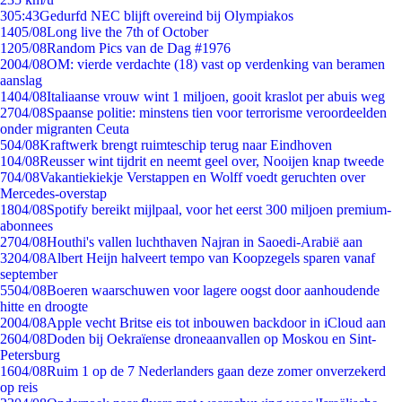
3
05:43
Gedurfd NEC blijft overeind bij Olympiakos
14
05/08
Long live the 7th of October
12
05/08
Random Pics van de Dag #1976
20
04/08
OM: vierde verdachte (18) vast op verdenking van beramen
aanslag
14
04/08
Italiaanse vrouw wint 1 miljoen, gooit kraslot per abuis weg
27
04/08
Spaanse politie: minstens tien voor terrorisme veroordeelden
onder migranten Ceuta
5
04/08
Kraftwerk brengt ruimteschip terug naar Eindhoven
1
04/08
Reusser wint tijdrit en neemt geel over, Nooijen knap tweede
7
04/08
Vakantiekiekje Verstappen en Wolff voedt geruchten over
Mercedes-overstap
18
04/08
Spotify bereikt mijlpaal, voor het eerst 300 miljoen premium-
abonnees
27
04/08
Houthi's vallen luchthaven Najran in Saoedi-Arabië aan
32
04/08
Albert Heijn halveert tempo van Koopzegels sparen vanaf
september
55
04/08
Boeren waarschuwen voor lagere oogst door aanhoudende
hitte en droogte
20
04/08
Apple vecht Britse eis tot inbouwen backdoor in iCloud aan
26
04/08
Doden bij Oekraïense droneaanvallen op Moskou en Sint-
Petersburg
16
04/08
Ruim 1 op de 7 Nederlanders gaan deze zomer onverzekerd
op reis