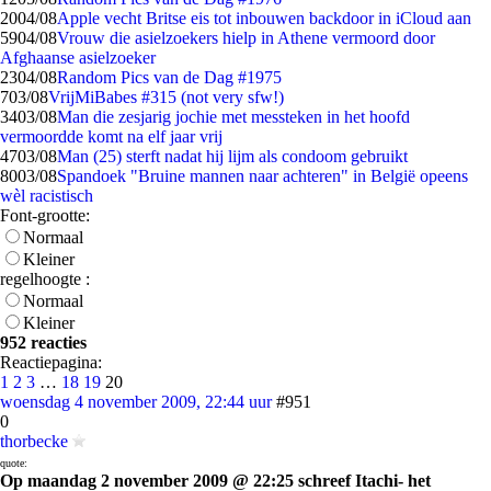
20
04/08
Apple vecht Britse eis tot inbouwen backdoor in iCloud aan
59
04/08
Vrouw die asielzoekers hielp in Athene vermoord door
Afghaanse asielzoeker
23
04/08
Random Pics van de Dag #1975
7
03/08
VrijMiBabes #315 (not very sfw!)
34
03/08
Man die zesjarig jochie met messteken in het hoofd
vermoordde komt na elf jaar vrij
47
03/08
Man (25) sterft nadat hij lijm als condoom gebruikt
80
03/08
Spandoek "Bruine mannen naar achteren" in België opeens
wèl racistisch
Font-grootte:
Normaal
Kleiner
regelhoogte :
Normaal
Kleiner
952 reacties
Reactiepagina:
1
2
3
…
18
19
20
woensdag 4 november 2009, 22:44 uur
#951
0
thorbecke
quote:
Op maandag 2 november 2009 @ 22:25 schreef Itachi- het