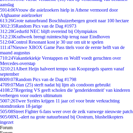
aanslag
59
14:06
Vrouw die asielzoekers hielp in Athene vermoord door
Afghaanse asielzoeker
6
13:26
Grote natuurbrand Boschhuizerbergen groeit naar 100 hectare
30
12:35
Random Pics van de Dag #1973
3
12:28
Gedurfd NEC blijft overeind bij Olympiakos
5
12:23
Kraftwerk brengt ruimteschip terug naar Eindhoven
5
12:04
Control Resonant kost je 30 uur om uit te spelen
1
11:47
Nieuwe XBOX Game Pass titels voor de eerste helft van de
maand augustus
7
10:24
Vakantiekiekje Verstappen en Wolff voedt geruchten over
Mercedes-overstap
32
10:21
Albert Heijn halveert tempo van Koopzegels sparen vanaf
september
80
09:07
Random Pics van de Dag #1798
47
09:07
Man (25) sterft nadat hij lijm als condoom gebruikt
41
08:27
Regering VS geeft scholen die 'genderidentiteit' van kinderen
verbergen voor ouders ultimatum
50
07:26
Twee Syriërs krijgen 11 jaar cel voor brute verkrachting
stomdronken 18-jarige
5
05/08
Street Fighter 6-fans weer over de zeik vanwege nieuwste patch
9
05/08
NL-alert na grote natuurbrand bij Oostrum, blushelikopters
ingezet
Forum
Forum