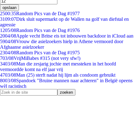
opslaan
25
00:35
Random Pics van de Dag #1977
31
09:07
Dirk sluit supermarkt op de Wallen na golf van diefstal en
agressie
12
05/08
Random Pics van de Dag #1976
20
04/08
Apple vecht Britse eis tot inbouwen backdoor in iCloud aan
59
04/08
Vrouw die asielzoekers hielp in Athene vermoord door
Afghaanse asielzoeker
23
04/08
Random Pics van de Dag #1975
7
03/08
VrijMiBabes #315 (not very sfw!)
34
03/08
Man die zesjarig jochie met messteken in het hoofd
vermoordde komt na elf jaar vrij
47
03/08
Man (25) sterft nadat hij lijm als condoom gebruikt
80
03/08
Spandoek "Bruine mannen naar achteren" in België opeens
wèl racistisch