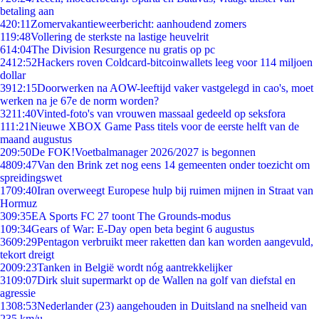
betaling aan
4
20:11
Zomervakantieweerbericht: aanhoudend zomers
1
19:48
Vollering de sterkste na lastige heuvelrit
6
14:04
The Division Resurgence nu gratis op pc
24
12:52
Hackers roven Coldcard-bitcoinwallets leeg voor 114 miljoen
dollar
39
12:15
Doorwerken na AOW-leeftijd vaker vastgelegd in cao's, moet
werken na je 67e de norm worden?
32
11:40
Vinted-foto's van vrouwen massaal gedeeld op seksfora
1
11:21
Nieuwe XBOX Game Pass titels voor de eerste helft van de
maand augustus
2
09:50
De FOK!Voetbalmanager 2026/2027 is begonnen
48
09:47
Van den Brink zet nog eens 14 gemeenten onder toezicht om
spreidingswet
17
09:40
Iran overweegt Europese hulp bij ruimen mijnen in Straat van
Hormuz
3
09:35
EA Sports FC 27 toont The Grounds-modus
1
09:34
Gears of War: E-Day open beta begint 6 augustus
36
09:29
Pentagon verbruikt meer raketten dan kan worden aangevuld,
tekort dreigt
20
09:23
Tanken in België wordt nóg aantrekkelijker
31
09:07
Dirk sluit supermarkt op de Wallen na golf van diefstal en
agressie
13
08:53
Nederlander (23) aangehouden in Duitsland na snelheid van
235 km/u