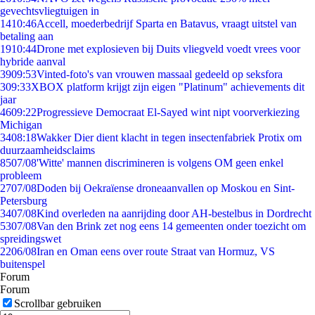
gevechtsvliegtuigen in
14
10:46
Accell, moederbedrijf Sparta en Batavus, vraagt uitstel van
betaling aan
19
10:44
Drone met explosieven bij Duits vliegveld voedt vrees voor
hybride aanval
39
09:53
Vinted-foto's van vrouwen massaal gedeeld op seksfora
3
09:33
XBOX platform krijgt zijn eigen "Platinum" achievements dit
jaar
46
09:22
Progressieve Democraat El-Sayed wint nipt voorverkiezing
Michigan
34
08:18
Wakker Dier dient klacht in tegen insectenfabriek Protix om
duurzaamheidsclaims
85
07/08
'Witte' mannen discrimineren is volgens OM geen enkel
probleem
27
07/08
Doden bij Oekraïense droneaanvallen op Moskou en Sint-
Petersburg
34
07/08
Kind overleden na aanrijding door AH-bestelbus in Dordrecht
53
07/08
Van den Brink zet nog eens 14 gemeenten onder toezicht om
spreidingswet
22
06/08
Iran en Oman eens over route Straat van Hormuz, VS
buitenspel
Forum
Forum
Scrollbar gebruiken