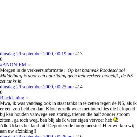
dinsdag 29 september 2009, 00:19 uur
#13
0
#ANONIEM
Morgen in de verkeersinformatie : '
Op het baanvak Roodeschool-
Middelburg is door een aanrijding geen treinverkeer mogelijk, de NS
zet tanks in
'
dinsdag 29 september 2009, 00:25 uur
#14
0
BlackLining
Mwa, ik was vandaag ook in staat tanks in te zetten tegen de NS, als ik
er één zou hebben dan. Klote gezeik weer met intercities die ik lopend
bij kan houden vanwege een storing, trienen die half zonder stroom
zitten.. ga toch weg, ben blij als ik weer eigen vervoer heb
Alle Urkers het land uit! Deporteer de burgemeester! Hier werken wij
aan uw afzinking!!
dinsdag 29 september 2009, 00:26 uur
#16