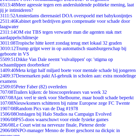
65
13:48
Meer agressie tegen een andersluidende politieke mening, laat
jij je intimideren?
31
11:52
Amsterdams dierenasiel DOA overspoeld met babykonijntjes
25
11:46
Kabinet geeft bedrijven geen compensatie voor schade door
laagwater
23
11:14
OM eist TBS tegen verwarde man die agenten stak met
aardappelschilmesje
30
11:08
Tropische hitte keert zondag terug met lokaal 32 graden
30
10:12
Trump grijpt weer in op automatisch staatsburgerschap bij
geboorte in VS
55
09:51
Dikke Van Dale neemt 'vulvalippen' op: 'stigma op
schaamlippen doorbreken'
14
09:40
Meta krijgt half miljard boete voor mentale schade bij jongeren
24
09:37
Denemarken pakt AI-gebruik in scholen aan: extra mondelinge
examens
25
09:05
Peter Faber (82) overleden
7
07/08
Trailers kijken: de bioscoopreleases van week 32
0
07/08
Ajax veel te sterk voor Shelbourne, maar houdt schade beperkt
1
07/08
Nieuwkomers schitteren bij ruime Europese zege FC Twente
19
07/08
Random Pics van de Dag #1978
15
06/08
Ontslagen bij Halo Studios na Campaign Evolved
19
06/08
PS5-doos waarschuwt voor einde fysieke games
2
06/08
Le Court wint na nerveuze finale, Pieterse derde
29
06/08
NPO-manager Menno de Boer geschorst na dickpic in
groepsapp