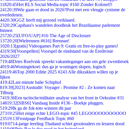
118
20:45
Het RLS Social Media-topic #160 Zonder Kolonel!!
241
20:39
Wie gaan er dood in 2026?Post met een vleugje cynisme de
overledenen.
44
20:30
GGZ heeft mij gezond verklaard.
23
20:29
Capibara's wandelen doodleuk het Braziliaanse parlement
binnen
257
20:25
[UFO/UAP] #16 The Age of Disclosure
137
20:20
[Wielrennen #616] Brennan!
10
20:13
[gratis] Videogames Part 9: Gratis en free-to-play games!
43
19:50
[Voorspellen] Voorspel de eindstand van de Eredivisie
2026/2027
7
19:48
Dries Roelvink spreekt vakantieganger aan om gele zwembroek
49
19:46
Woningtekort: dus ga je woningen slopen, logisch
241
19:46
Top 2000 Editie 2025 #243 Alle dikzakken willen op je
lijken
4
19:42
Last minute balie Schiphol
8
19:39
[2023] Australië: Voyager - Promise #2 - Ze komen naar
Tilburg
74
19:36
Een tactische/militaire analyse van het front in Oekraïne #31
148
19:32
[SBS6] Vandaag Inside #136 - Boekje pluggen.
5
19:29
Ik ga de fok-toto winnen dit jaar
273
19:25
Het enige echte LEGO-topic #45 LEGOOOOOOOOOOO
235
19:13
Frontpage Feedback Topic #60
9
19:07
14-jarige leerling Thailand schiet grootouders en leraren dood
14
19:06
Prijs Bar le duc rood in het buitenland