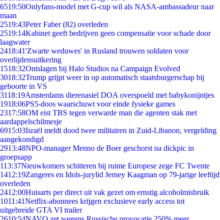
65
19:50
Onlyfans-model met G-cup wil als NASA-ambassadeur naar
maan
25
19:43
Peter Faber (82) overleden
25
19:14
Kabinet geeft bedrijven geen compensatie voor schade door
laagwater
24
18:41
'Zwarte weduwes' in Rusland trouwen soldaten voor
overlijdensuitkering
15
18:32
Ontslagen bij Halo Studios na Campaign Evolved
30
18:32
Trump grijpt weer in op automatisch staatsburgerschap bij
geboorte in VS
31
18:19
Amsterdams dierenasiel DOA overspoeld met babykonijntjes
19
18:06
PS5-doos waarschuwt voor einde fysieke games
23
17:58
OM eist TBS tegen verwarde man die agenten stak met
aardappelschilmesje
69
15:03
Israël meldt dood twee militairen in Zuid-Libanon, vergelding
aangekondigd
29
13:48
NPO-manager Menno de Boer geschorst na dickpic in
groepsapp
1
13:37
Nieuwkomers schitteren bij ruime Europese zege FC Twente
14
12:19
Zangeres en Idols-jurylid Jerney Kaagman op 79-jarige leeftijd
overleden
24
12:00
Huisarts per direct uit vak gezet om ernstig alcoholmisbruik
10
11:41
Netflix-abonnees krijgen exclusieve early access tot
uitgebreide GTA VI trailer
26
10:54
NAVO zet wegens Russische provocatie 250% meer