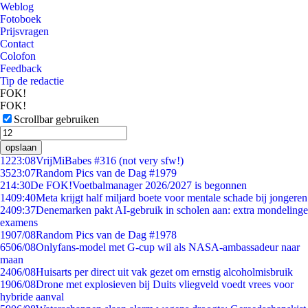
Weblog
Fotoboek
Prijsvragen
Contact
Colofon
Feedback
Tip de redactie
FOK!
FOK!
Scrollbar gebruiken
opslaan
12
23:08
VrijMiBabes #316 (not very sfw!)
35
23:07
Random Pics van de Dag #1979
2
14:30
De FOK!Voetbalmanager 2026/2027 is begonnen
14
09:40
Meta krijgt half miljard boete voor mentale schade bij jongeren
24
09:37
Denemarken pakt AI-gebruik in scholen aan: extra mondelinge
examens
19
07/08
Random Pics van de Dag #1978
65
06/08
Onlyfans-model met G-cup wil als NASA-ambassadeur naar
maan
24
06/08
Huisarts per direct uit vak gezet om ernstig alcoholmisbruik
19
06/08
Drone met explosieven bij Duits vliegveld voedt vrees voor
hybride aanval