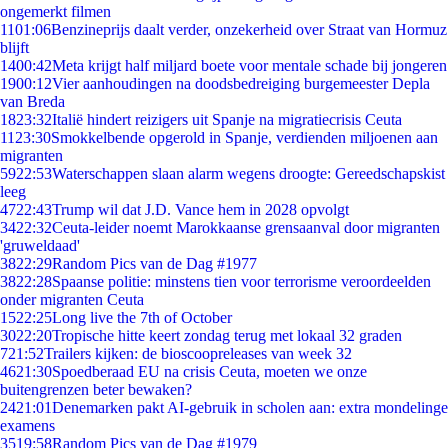
ongemerkt filmen
11
01:06
Benzineprijs daalt verder, onzekerheid over Straat van Hormuz
blijft
14
00:42
Meta krijgt half miljard boete voor mentale schade bij jongeren
19
00:12
Vier aanhoudingen na doodsbedreiging burgemeester Depla
van Breda
18
23:32
Italië hindert reizigers uit Spanje na migratiecrisis Ceuta
11
23:30
Smokkelbende opgerold in Spanje, verdienden miljoenen aan
migranten
59
22:53
Waterschappen slaan alarm wegens droogte: Gereedschapskist
leeg
47
22:43
Trump wil dat J.D. Vance hem in 2028 opvolgt
34
22:32
Ceuta-leider noemt Marokkaanse grensaanval door migranten
'gruweldaad'
38
22:29
Random Pics van de Dag #1977
38
22:28
Spaanse politie: minstens tien voor terrorisme veroordeelden
onder migranten Ceuta
15
22:25
Long live the 7th of October
30
22:20
Tropische hitte keert zondag terug met lokaal 32 graden
7
21:52
Trailers kijken: de bioscoopreleases van week 32
46
21:30
Spoedberaad EU na crisis Ceuta, moeten we onze
buitengrenzen beter bewaken?
24
21:01
Denemarken pakt AI-gebruik in scholen aan: extra mondelinge
examens
35
19:58
Random Pics van de Dag #1979