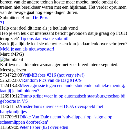
bergen van de andere treinen kostte meer moeite, mede omdat de
treinen niet bereikbaar waren met een hijskraan. Het verder opruimen
van de ravage gaat nog enige dagen duren.
Submitter:
Bron:
De Pers
31
Help ons; deel dit item als je het leuk vond
Heb je een leuk of interessant bericht gevonden dat je graag op FOK!
terug ziet?
Tip ons dan via de submit!
Zoek jij altijd de leukste nieuwtjes en kun je daar leuk over schrijven?
Meld je aan als nieuwsposter!
Marc (MPG)
Koffieverslaafde nieuwsmanager met zeer breed interessegebied.
Meest gelezen
57347
23:08
VrijMiBabes #316 (not very sfw!)
52525
23:07
Random Pics van de Dag #1979
1524
13:48
Meer agressie tegen een andersluidende politieke mening,
laat jij je intimideren?
1269
10:12
Trump grijpt weer in op automatisch staatsburgerschap bij
geboorte in VS
1186
11:52
Amsterdams dierenasiel DOA overspoeld met
babykonijntjes
1177
09:51
Dikke Van Dale neemt 'vulvalippen' op: 'stigma op
schaamlippen doorbreken'
1135
09:05
Peter Faber (82) overleden