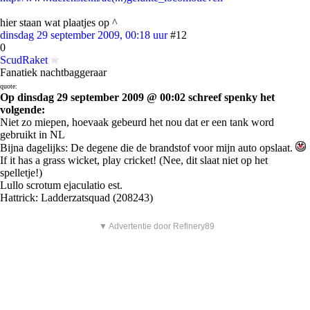
hier staan wat plaatjes op ^
dinsdag 29 september 2009, 00:18 uur
#12
0
ScudRaket
Fanatiek nachtbaggeraar
quote:
Op dinsdag 29 september 2009 @ 00:02 schreef spenky het
volgende:
Niet zo miepen, hoevaak gebeurd het nou dat er een tank word
gebruikt in NL
Bijna dagelijks: De degene die de brandstof voor mijn auto opslaat.
If it has a grass wicket, play cricket! (Nee, dit slaat niet op het
spelletje!)
Lullo scrotum ejaculatio est.
Hattrick: Ladderzatsquad (208243)
▼ Advertentie door Refinery89