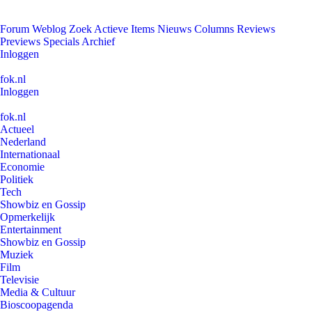
Forum
Weblog
Zoek
Actieve Items
Nieuws
Columns
Reviews
Previews
Specials
Archief
Inloggen
fok.nl
Inloggen
fok.nl
Actueel
Nederland
Internationaal
Economie
Politiek
Tech
Showbiz en Gossip
Opmerkelijk
Entertainment
Showbiz en Gossip
Muziek
Film
Televisie
Media & Cultuur
Bioscoopagenda