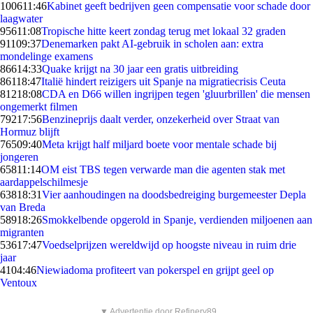
1006
11:46
Kabinet geeft bedrijven geen compensatie voor schade door
laagwater
956
11:08
Tropische hitte keert zondag terug met lokaal 32 graden
911
09:37
Denemarken pakt AI-gebruik in scholen aan: extra
mondelinge examens
866
14:33
Quake krijgt na 30 jaar een gratis uitbreiding
861
18:47
Italië hindert reizigers uit Spanje na migratiecrisis Ceuta
812
18:08
CDA en D66 willen ingrijpen tegen 'gluurbrillen' die mensen
ongemerkt filmen
792
17:56
Benzineprijs daalt verder, onzekerheid over Straat van
Hormuz blijft
765
09:40
Meta krijgt half miljard boete voor mentale schade bij
jongeren
658
11:14
OM eist TBS tegen verwarde man die agenten stak met
aardappelschilmesje
638
18:31
Vier aanhoudingen na doodsbedreiging burgemeester Depla
van Breda
589
18:26
Smokkelbende opgerold in Spanje, verdienden miljoenen aan
migranten
536
17:47
Voedselprijzen wereldwijd op hoogste niveau in ruim drie
jaar
41
04:46
Niewiadoma profiteert van pokerspel en grijpt geel op
Ventoux
▼ Advertentie door Refinery89