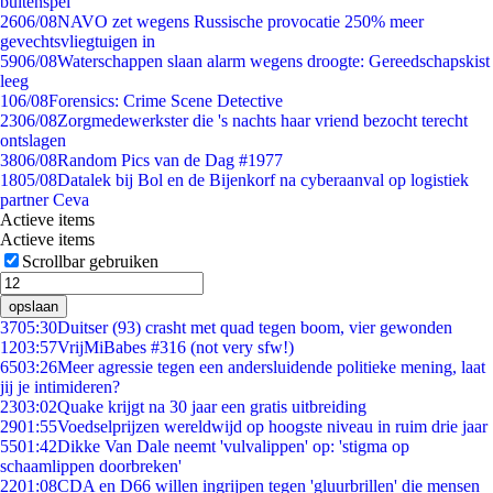
buitenspel
26
06/08
NAVO zet wegens Russische provocatie 250% meer
gevechtsvliegtuigen in
59
06/08
Waterschappen slaan alarm wegens droogte: Gereedschapskist
leeg
1
06/08
Forensics: Crime Scene Detective
23
06/08
Zorgmedewerkster die 's nachts haar vriend bezocht terecht
ontslagen
38
06/08
Random Pics van de Dag #1977
18
05/08
Datalek bij Bol en de Bijenkorf na cyberaanval op logistiek
partner Ceva
Actieve items
Actieve items
Scrollbar gebruiken
opslaan
37
05:30
Duitser (93) crasht met quad tegen boom, vier gewonden
12
03:57
VrijMiBabes #316 (not very sfw!)
65
03:26
Meer agressie tegen een andersluidende politieke mening, laat
jij je intimideren?
23
03:02
Quake krijgt na 30 jaar een gratis uitbreiding
29
01:55
Voedselprijzen wereldwijd op hoogste niveau in ruim drie jaar
55
01:42
Dikke Van Dale neemt 'vulvalippen' op: 'stigma op
schaamlippen doorbreken'
22
01:08
CDA en D66 willen ingrijpen tegen 'gluurbrillen' die mensen