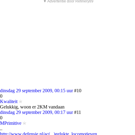
▼ Advertentie door Refinery89
dinsdag 29 september 2009, 00:15 uur
#10
0
Kwaliteit
Gelukkig, woon er 2KM vandaan
dinsdag 29 september 2009, 00:17 uur
#11
0
MPrimitive
..
http://www.defensie.nl/ac(...)gelukte_locomotieven