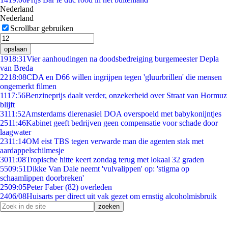
Nederland
Nederland
Scrollbar gebruiken
opslaan
19
18:31
Vier aanhoudingen na doodsbedreiging burgemeester Depla
van Breda
22
18:08
CDA en D66 willen ingrijpen tegen 'gluurbrillen' die mensen
ongemerkt filmen
11
17:56
Benzineprijs daalt verder, onzekerheid over Straat van Hormuz
blijft
31
11:52
Amsterdams dierenasiel DOA overspoeld met babykonijntjes
25
11:46
Kabinet geeft bedrijven geen compensatie voor schade door
laagwater
23
11:14
OM eist TBS tegen verwarde man die agenten stak met
aardappelschilmesje
30
11:08
Tropische hitte keert zondag terug met lokaal 32 graden
55
09:51
Dikke Van Dale neemt 'vulvalippen' op: 'stigma op
schaamlippen doorbreken'
25
09:05
Peter Faber (82) overleden
24
06/08
Huisarts per direct uit vak gezet om ernstig alcoholmisbruik