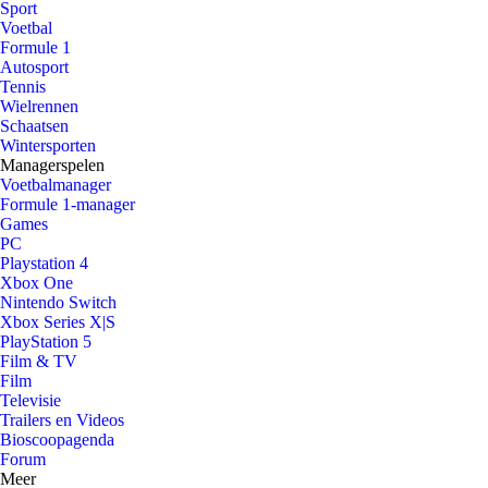
Sport
Voetbal
Formule 1
Autosport
Tennis
Wielrennen
Schaatsen
Wintersporten
Managerspelen
Voetbalmanager
Formule 1-manager
Games
PC
Playstation 4
Xbox One
Nintendo Switch
Xbox Series X|S
PlayStation 5
Film & TV
Film
Televisie
Trailers en Videos
Bioscoopagenda
Forum
Meer