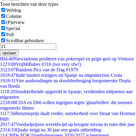
Toon berichten van deze types
Weblog
Column
(P)review
Special
Poll
Scrollbar gebruiken
opslaan
0
04:46
Niewiadoma profiteert van pokerspel en grijpt geel op Ventoux
12
23:08
VrijMiBabes #316 (not very sfw!)
35
23:07
Random Pics van de Dag #1979
18
18:47
Italië hindert reizigers uit Spanje na migratiecrisis Ceuta
19
18:31
Vier aanhoudingen na doodsbedreiging burgemeester Depla
van Breda
11
18:26
Smokkelbende opgerold in Spanje, verdienden miljoenen aan
migranten
22
18:08
CDA en D66 willen ingrijpen tegen 'gluurbrillen' die mensen
ongemerkt filmen
11
17:56
Benzineprijs daalt verder, onzekerheid over Straat van Hormuz
blijft
29
17:47
Voedselprijzen wereldwijd op hoogste niveau in ruim drie jaar
23
14:33
Quake krijgt na 30 jaar een gratis uitbreiding
2
14:30
De FOK!Voetbalmanager 2026/2027 is begonnen