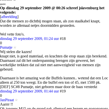
quote:
Op dinsdag 29 september 2009 @ 00:26 schreef jslavenburg het
volgende:
[
afbeelding
]
Dat die mensen zo dichtbij mogen staan, als zon staalkabel knapt,
worden ze allemaal netjes doormidden gesneden.
Wel vette foto's.
dinsdag 29 september 2009, 01:24 uur
#18
0
Pumatje
Wij stelen die kazen!
knapt niet, is goed materiaal, en krachten die erop staan zijn berekend.
Daarnaast zal dit het onderspanning brengen zijn geweest, het
werkelijke trekken dat zal niet met aanwezigheid van mensen zijn
gebeurd.
Daarnaast is het amazing wat die Buffels kunnen.. wetend dat een Loc
alleen al 250 ton weegt. En die buffel een ton of 45, met 1500 pk.
[DEF] SC#8 Pumatje, niet geboren maar door de baas verstrekt
dinsdag 29 september 2009, 01:44 uur
#19
0
JanPiraat
Aarrrr !!
Ok jongens M15 op de grond pak allemaal een bezem en gogogogogo