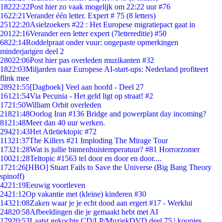
182
22:22
Post hier zo vaak mogelijk om 22:22 uur #76
16
22:21
Verander één letter. Expert # 75 (8 letters)
251
22:20
Asielzoekers #22 : Het Europese migratiepact gaat in
201
22:16
Verander een letter expert (7lettereditie) #50
68
22:14
Roddelpraat onder vuur: ongepaste opmerkingen
minderjarigen deel 2
280
22:06
Post hier pas overleden muzikanten #32
18
22:03
Miljarden naar Europese AI-start-ups: Nederland profiteert
flink mee
289
21:55
[Dagboek] Veel aan hoofd - Deel 27
161
21:54
Via Pecunia - Het geld ligt op straat! #2
17
21:50
William Orbit overleden
218
21:48
Oorlog Iran #136 Bridge and powerplant day incoming?
81
21:48
Meer dan 40 uur werken.
294
21:43
Het Atletiektopic #72
113
21:37
The Killers #21 Imploding The Mirage Tour
173
21:28
Wat is jullie binnenhuistemperatuur? #81 Horrorzomer
100
21:28
Teltopic #1563 tel door en door en door....
17
21:26
[HBO] Stuart Fails to Save the Universe (Big Bang Theory
spinoff)
42
21:19
Eeuwig voortleven
24
21:12
Op vakantie met (kleine) kinderen #30
143
21:08
Zaken waar je je echt dood aan ergert #17 - Werklui
248
20:58
Afbeeldingen die je gemaakt hebt met AI
179
20:53
Laatst gekochte CD/LP/MuziekDVD deel 75 | koopjes