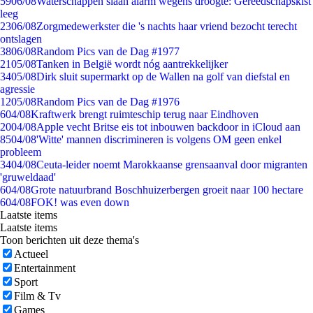
59
06/08
Waterschappen slaan alarm wegens droogte: Gereedschapskist
leeg
23
06/08
Zorgmedewerkster die 's nachts haar vriend bezocht terecht
ontslagen
38
06/08
Random Pics van de Dag #1977
21
05/08
Tanken in België wordt nóg aantrekkelijker
34
05/08
Dirk sluit supermarkt op de Wallen na golf van diefstal en
agressie
12
05/08
Random Pics van de Dag #1976
6
04/08
Kraftwerk brengt ruimteschip terug naar Eindhoven
20
04/08
Apple vecht Britse eis tot inbouwen backdoor in iCloud aan
85
04/08
'Witte' mannen discrimineren is volgens OM geen enkel
probleem
34
04/08
Ceuta-leider noemt Marokkaanse grensaanval door migranten
'gruweldaad'
6
04/08
Grote natuurbrand Boschhuizerbergen groeit naar 100 hectare
6
04/08
FOK! was even down
Laatste items
Laatste items
Toon berichten uit deze thema's
Actueel
Entertainment
Sport
Film & Tv
Games