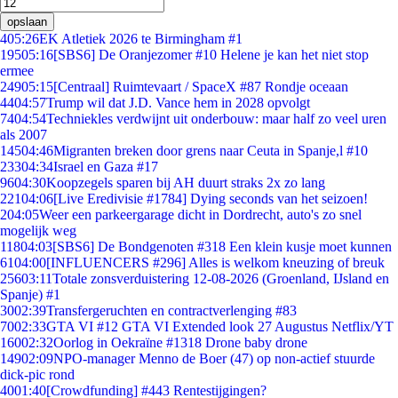
opslaan
4
05:26
EK Atletiek 2026 te Birmingham #1
195
05:16
[SBS6] De Oranjezomer #10 Helene je kan het niet stop
ermee
249
05:15
[Centraal] Ruimtevaart / SpaceX #87 Rondje oceaan
44
04:57
Trump wil dat J.D. Vance hem in 2028 opvolgt
74
04:54
Techniekles verdwijnt uit onderbouw: maar half zo veel uren
als 2007
145
04:46
Migranten breken door grens naar Ceuta in Spanje,l #10
233
04:34
Israel en Gaza #17
96
04:30
Koopzegels sparen bij AH duurt straks 2x zo lang
221
04:06
[Live Eredivisie #1784] Dying seconds van het seizoen!
2
04:05
Weer een parkeergarage dicht in Dordrecht, auto's zo snel
mogelijk weg
118
04:03
[SBS6] De Bondgenoten #318 Een klein kusje moet kunnen
61
04:00
[INFLUENCERS #296] Alles is welkom kneuzing of breuk
256
03:11
Totale zonsverduistering 12-08-2026 (Groenland, IJsland en
Spanje) #1
30
02:39
Transfergeruchten en contractverlenging #83
70
02:33
GTA VI #12 GTA VI Extended look 27 Augustus Netflix/YT
160
02:32
Oorlog in Oekraïne #1318 Drone baby drone
149
02:09
NPO-manager Menno de Boer (47) op non-actief stuurde
dick-pic rond
40
01:40
[Crowdfunding] #443 Rentestijgingen?