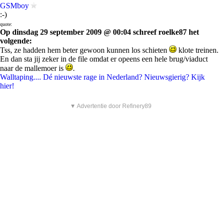
GSMboy
:-)
quote:
Op dinsdag 29 september 2009 @ 00:04 schreef roelke87 het
volgende:
Tss, ze hadden hem beter gewoon kunnen los schieten
klote treinen.
En dan sta jij zeker in de file omdat er opeens een hele brug/viaduct
naar de mallemoer is
.
Walltaping.... Dé nieuwste rage in Nederland? Nieuwsgierig? Kijk
hier!
▼ Advertentie door Refinery89