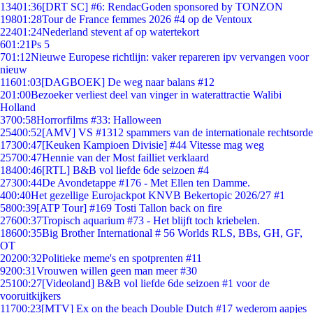
134
01:36
[DRT SC] #6: RendacGoden sponsored by TONZON
198
01:28
Tour de France femmes 2026 #4 op de Ventoux
224
01:24
Nederland stevent af op watertekort
6
01:21
Ps 5
7
01:12
Nieuwe Europese richtlijn: vaker repareren ipv vervangen voor
nieuw
116
01:03
[DAGBOEK] De weg naar balans #12
2
01:00
Bezoeker verliest deel van vinger in waterattractie Walibi
Holland
37
00:58
Horrorfilms #33: Halloween
254
00:52
[AMV] VS #1312 spammers van de internationale rechtsorde
173
00:47
[Keuken Kampioen Divisie] #44 Vitesse mag weg
257
00:47
Hennie van der Most failliet verklaard
184
00:46
[RTL] B&B vol liefde 6de seizoen #4
273
00:44
De Avondetappe #176 - Met Ellen ten Damme.
4
00:40
Het gezellige Eurojackpot KNVB Bekertopic 2026/27 #1
58
00:39
[ATP Tour] #169 Tosti Tallon back on fire
276
00:37
Tropisch aquarium #73 - Het blijft toch kriebelen.
186
00:35
Big Brother International # 56 Worlds RLS, BBs, GH, GF,
OT
202
00:32
Politieke meme's en spotprenten #11
92
00:31
Vrouwen willen geen man meer #30
251
00:27
[Videoland] B&B vol liefde 6de seizoen #1 voor de
vooruitkijkers
117
00:23
[MTV] Ex on the beach Double Dutch #17 wederom aapjes