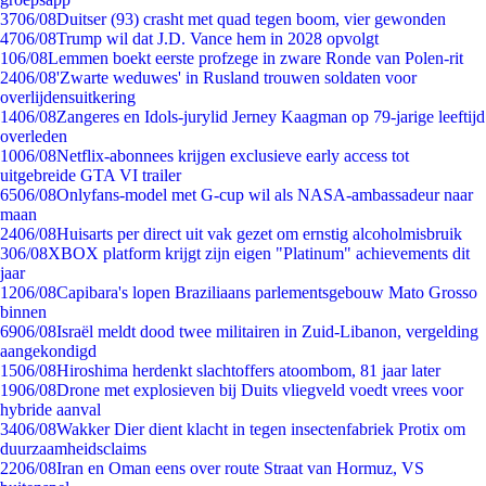
37
06/08
Duitser (93) crasht met quad tegen boom, vier gewonden
47
06/08
Trump wil dat J.D. Vance hem in 2028 opvolgt
1
06/08
Lemmen boekt eerste profzege in zware Ronde van Polen-rit
24
06/08
'Zwarte weduwes' in Rusland trouwen soldaten voor
overlijdensuitkering
14
06/08
Zangeres en Idols-jurylid Jerney Kaagman op 79-jarige leeftijd
overleden
10
06/08
Netflix-abonnees krijgen exclusieve early access tot
uitgebreide GTA VI trailer
65
06/08
Onlyfans-model met G-cup wil als NASA-ambassadeur naar
maan
24
06/08
Huisarts per direct uit vak gezet om ernstig alcoholmisbruik
3
06/08
XBOX platform krijgt zijn eigen "Platinum" achievements dit
jaar
12
06/08
Capibara's lopen Braziliaans parlementsgebouw Mato Grosso
binnen
69
06/08
Israël meldt dood twee militairen in Zuid-Libanon, vergelding
aangekondigd
15
06/08
Hiroshima herdenkt slachtoffers atoombom, 81 jaar later
19
06/08
Drone met explosieven bij Duits vliegveld voedt vrees voor
hybride aanval
34
06/08
Wakker Dier dient klacht in tegen insectenfabriek Protix om
duurzaamheidsclaims
22
06/08
Iran en Oman eens over route Straat van Hormuz, VS