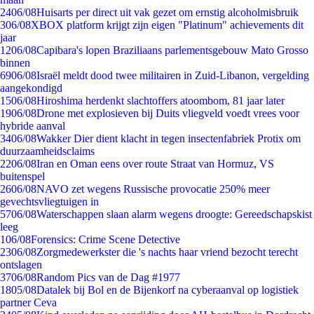
24
06/08
Huisarts per direct uit vak gezet om ernstig alcoholmisbruik
3
06/08
XBOX platform krijgt zijn eigen "Platinum" achievements dit
jaar
12
06/08
Capibara's lopen Braziliaans parlementsgebouw Mato Grosso
binnen
69
06/08
Israël meldt dood twee militairen in Zuid-Libanon, vergelding
aangekondigd
15
06/08
Hiroshima herdenkt slachtoffers atoombom, 81 jaar later
19
06/08
Drone met explosieven bij Duits vliegveld voedt vrees voor
hybride aanval
34
06/08
Wakker Dier dient klacht in tegen insectenfabriek Protix om
duurzaamheidsclaims
22
06/08
Iran en Oman eens over route Straat van Hormuz, VS
buitenspel
26
06/08
NAVO zet wegens Russische provocatie 250% meer
gevechtsvliegtuigen in
57
06/08
Waterschappen slaan alarm wegens droogte: Gereedschapskist
leeg
1
06/08
Forensics: Crime Scene Detective
23
06/08
Zorgmedewerkster die 's nachts haar vriend bezocht terecht
ontslagen
37
06/08
Random Pics van de Dag #1977
18
05/08
Datalek bij Bol en de Bijenkorf na cyberaanval op logistiek
partner Ceva