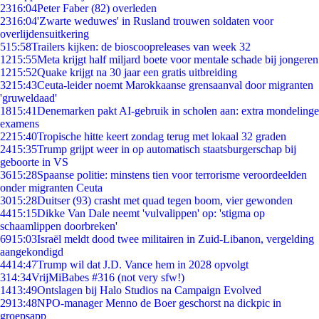
23
16:04
Peter Faber (82) overleden
23
16:04
'Zwarte weduwes' in Rusland trouwen soldaten voor
overlijdensuitkering
5
15:58
Trailers kijken: de bioscoopreleases van week 32
12
15:55
Meta krijgt half miljard boete voor mentale schade bij jongeren
12
15:52
Quake krijgt na 30 jaar een gratis uitbreiding
32
15:43
Ceuta-leider noemt Marokkaanse grensaanval door migranten
'gruweldaad'
18
15:41
Denemarken pakt AI-gebruik in scholen aan: extra mondelinge
examens
22
15:40
Tropische hitte keert zondag terug met lokaal 32 graden
24
15:35
Trump grijpt weer in op automatisch staatsburgerschap bij
geboorte in VS
36
15:28
Spaanse politie: minstens tien voor terrorisme veroordeelden
onder migranten Ceuta
30
15:28
Duitser (93) crasht met quad tegen boom, vier gewonden
44
15:15
Dikke Van Dale neemt 'vulvalippen' op: 'stigma op
schaamlippen doorbreken'
69
15:03
Israël meldt dood twee militairen in Zuid-Libanon, vergelding
aangekondigd
44
14:47
Trump wil dat J.D. Vance hem in 2028 opvolgt
3
14:34
VrijMiBabes #316 (not very sfw!)
14
13:49
Ontslagen bij Halo Studios na Campaign Evolved
29
13:48
NPO-manager Menno de Boer geschorst na dickpic in
groepsapp