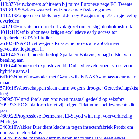
1
13:37
Nieuwkomers schitteren bij ruime Europese zege FC Twente
15
13:12
PS5-doos waarschuwt voor einde fysieke games
14
12:19
Zangeres en Idols-jurylid Jerney Kaagman op 79-jarige leeftijd
overleden
24
12:00
Huisarts per direct uit vak gezet om ernstig alcoholmisbruik
10
11:41
Netflix-abonnees krijgen exclusieve early access tot
uitgebreide GTA VI trailer
26
10:54
NAVO zet wegens Russische provocatie 250% meer
gevechtsvliegtuigen in
14
10:46
Accell, moederbedrijf Sparta en Batavus, vraagt uitstel van
betaling aan
19
10:44
Drone met explosieven bij Duits vliegveld voedt vrees voor
hybride aanval
64
10:36
Onlyfans-model met G-cup wil als NASA-ambassadeur naar
maan
57
10:16
Waterschappen slaan alarm wegens droogte: Gereedschapskist
leeg
39
09:53
Vinted-foto's van vrouwen massaal gedeeld op seksfora
3
09:33
XBOX platform krijgt zijn eigen "Platinum" achievements dit
jaar
46
09:22
Progressieve Democraat El-Sayed wint nipt voorverkiezing
Michigan
34
08:18
Wakker Dier dient klacht in tegen insectenfabriek Protix om
duurzaamheidsclaims
85
04:44
'Witte' mannen discrimineren is volgens OM geen enkel