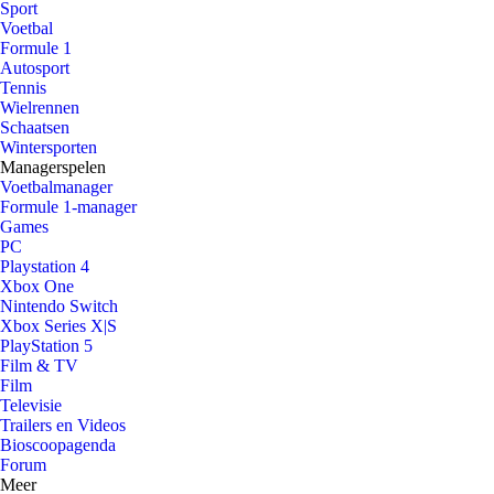
Sport
Voetbal
Formule 1
Autosport
Tennis
Wielrennen
Schaatsen
Wintersporten
Managerspelen
Voetbalmanager
Formule 1-manager
Games
PC
Playstation 4
Xbox One
Nintendo Switch
Xbox Series X|S
PlayStation 5
Film & TV
Film
Televisie
Trailers en Videos
Bioscoopagenda
Forum
Meer