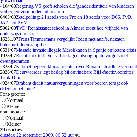
'gruweldaad'
41
04/08
Regering VS geeft scholen die 'genderidentiteit' van kinderen
verbergen voor ouders ultimatum
64
03/08
Zetelpeiling: 24 zetels voor Pro en 18 zetels voor D66, FvD,
JA21 en PVV
58
02/08
'FvD' Renaissanceschool in Almere toont hoe vrijheid van
onderwijs eruit ziet
162
31/07
Frans Timmermans vergelijkt Joden met nazi’s, nazaten
holocaust doen aangifte
65
31/07
Massale invasie illegale Marokkanen in Spanje ontketent crisis
19
28/07
Rechtbank tikt Dienst Toeslagen alsnog op de vingers met
dwangsommen
23
28/07
Kabinet negeert klimaatrechter over Bonaire: deadline verloopt
28
26/07
Deurwaarder legt beslag bij onvindbare Bij1-fractievoorzitter
Tofik Dibi
49
24/07
Brabant draait natuurvergunningen voor boeren terug: ook
elders in het land?
Font-grootte:
Normaal
Kleiner
regelhoogte :
Normaal
Kleiner
39 reacties
dinsdag 22 september 2009, 06:52 uur
#1