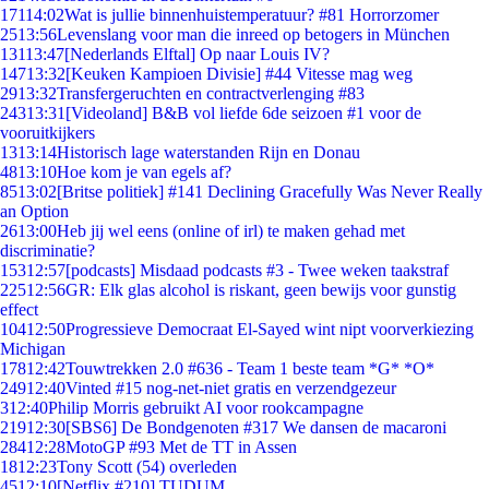
171
14:02
Wat is jullie binnenhuistemperatuur? #81 Horrorzomer
25
13:56
Levenslang voor man die inreed op betogers in München
131
13:47
[Nederlands Elftal] Op naar Louis IV?
147
13:32
[Keuken Kampioen Divisie] #44 Vitesse mag weg
29
13:32
Transfergeruchten en contractverlenging #83
243
13:31
[Videoland] B&B vol liefde 6de seizoen #1 voor de
vooruitkijkers
13
13:14
Historisch lage waterstanden Rijn en Donau
48
13:10
Hoe kom je van egels af?
85
13:02
[Britse politiek] #141 Declining Gracefully Was Never Really
an Option
26
13:00
Heb jij wel eens (online of irl) te maken gehad met
discriminatie?
153
12:57
[podcasts] Misdaad podcasts #3 - Twee weken taakstraf
225
12:56
GR: Elk glas alcohol is riskant, geen bewijs voor gunstig
effect
104
12:50
Progressieve Democraat El-Sayed wint nipt voorverkiezing
Michigan
178
12:42
Touwtrekken 2.0 #636 - Team 1 beste team *G* *O*
249
12:40
Vinted #15 nog-net-niet gratis en verzendgezeur
3
12:40
Philip Morris gebruikt AI voor rookcampagne
219
12:30
[SBS6] De Bondgenoten #317 We dansen de macaroni
284
12:28
MotoGP #93 Met de TT in Assen
18
12:23
Tony Scott (54) overleden
45
12:10
[Netflix #210] TUDUM