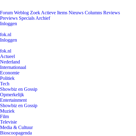
Forum
Weblog
Zoek
Actieve Items
Nieuws
Columns
Reviews
Previews
Specials
Archief
Inloggen
fok.nl
Inloggen
fok.nl
Actueel
Nederland
Internationaal
Economie
Politiek
Tech
Showbiz en Gossip
Opmerkelijk
Entertainment
Showbiz en Gossip
Muziek
Film
Televisie
Media & Cultuur
Bioscoopagenda