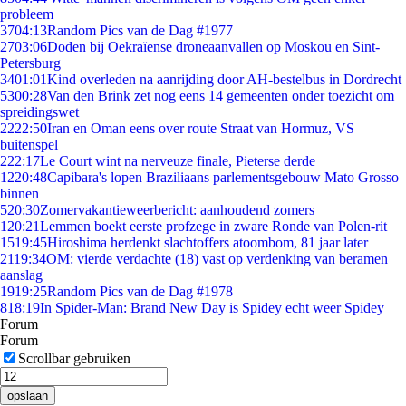
probleem
37
04:13
Random Pics van de Dag #1977
27
03:06
Doden bij Oekraïense droneaanvallen op Moskou en Sint-
Petersburg
34
01:01
Kind overleden na aanrijding door AH-bestelbus in Dordrecht
53
00:28
Van den Brink zet nog eens 14 gemeenten onder toezicht om
spreidingswet
22
22:50
Iran en Oman eens over route Straat van Hormuz, VS
buitenspel
2
22:17
Le Court wint na nerveuze finale, Pieterse derde
12
20:48
Capibara's lopen Braziliaans parlementsgebouw Mato Grosso
binnen
5
20:30
Zomervakantieweerbericht: aanhoudend zomers
1
20:21
Lemmen boekt eerste profzege in zware Ronde van Polen-rit
15
19:45
Hiroshima herdenkt slachtoffers atoombom, 81 jaar later
21
19:34
OM: vierde verdachte (18) vast op verdenking van beramen
aanslag
19
19:25
Random Pics van de Dag #1978
8
18:19
In Spider-Man: Brand New Day is Spidey echt weer Spidey
Forum
Forum
Scrollbar gebruiken
opslaan