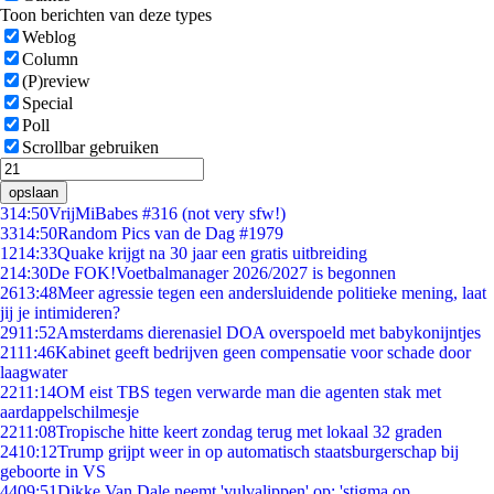
Toon berichten van deze types
Weblog
Column
(P)review
Special
Poll
Scrollbar gebruiken
opslaan
3
14:50
VrijMiBabes #316 (not very sfw!)
33
14:50
Random Pics van de Dag #1979
12
14:33
Quake krijgt na 30 jaar een gratis uitbreiding
2
14:30
De FOK!Voetbalmanager 2026/2027 is begonnen
26
13:48
Meer agressie tegen een andersluidende politieke mening, laat
jij je intimideren?
29
11:52
Amsterdams dierenasiel DOA overspoeld met babykonijntjes
21
11:46
Kabinet geeft bedrijven geen compensatie voor schade door
laagwater
22
11:14
OM eist TBS tegen verwarde man die agenten stak met
aardappelschilmesje
22
11:08
Tropische hitte keert zondag terug met lokaal 32 graden
24
10:12
Trump grijpt weer in op automatisch staatsburgerschap bij
geboorte in VS
44
09:51
Dikke Van Dale neemt 'vulvalippen' op: 'stigma op