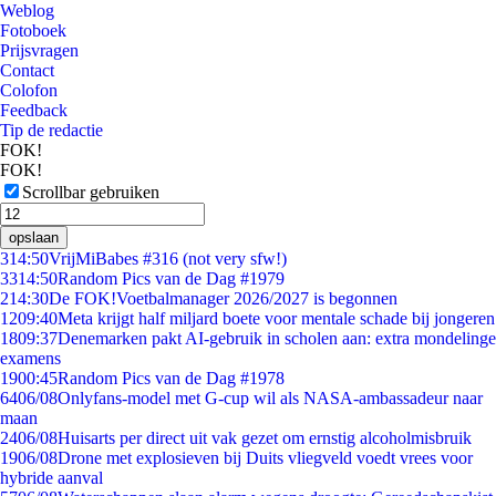
Weblog
Fotoboek
Prijsvragen
Contact
Colofon
Feedback
Tip de redactie
FOK!
FOK!
Scrollbar gebruiken
opslaan
3
14:50
VrijMiBabes #316 (not very sfw!)
33
14:50
Random Pics van de Dag #1979
2
14:30
De FOK!Voetbalmanager 2026/2027 is begonnen
12
09:40
Meta krijgt half miljard boete voor mentale schade bij jongeren
18
09:37
Denemarken pakt AI-gebruik in scholen aan: extra mondelinge
examens
19
00:45
Random Pics van de Dag #1978
64
06/08
Onlyfans-model met G-cup wil als NASA-ambassadeur naar
maan
24
06/08
Huisarts per direct uit vak gezet om ernstig alcoholmisbruik
19
06/08
Drone met explosieven bij Duits vliegveld voedt vrees voor
hybride aanval