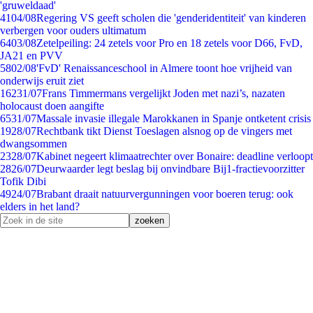
'gruweldaad'
41
04/08
Regering VS geeft scholen die 'genderidentiteit' van kinderen
verbergen voor ouders ultimatum
64
03/08
Zetelpeiling: 24 zetels voor Pro en 18 zetels voor D66, FvD,
JA21 en PVV
58
02/08
'FvD' Renaissanceschool in Almere toont hoe vrijheid van
onderwijs eruit ziet
162
31/07
Frans Timmermans vergelijkt Joden met nazi’s, nazaten
holocaust doen aangifte
65
31/07
Massale invasie illegale Marokkanen in Spanje ontketent crisis
19
28/07
Rechtbank tikt Dienst Toeslagen alsnog op de vingers met
dwangsommen
23
28/07
Kabinet negeert klimaatrechter over Bonaire: deadline verloopt
28
26/07
Deurwaarder legt beslag bij onvindbare Bij1-fractievoorzitter
Tofik Dibi
49
24/07
Brabant draait natuurvergunningen voor boeren terug: ook
elders in het land?