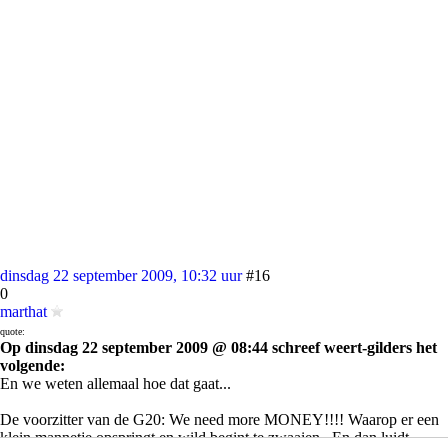
dinsdag 22 september 2009, 10:32 uur
#16
0
marthat
quote:
Op dinsdag 22 september 2009 @ 08:44 schreef weert-gilders het
volgende:
En we weten allemaal hoe dat gaat...
De voorzitter van de G20: We need more MONEY!!!! Waarop er een
klein mannetje opspringt en wild begint te zwaaien.. En dan luidt