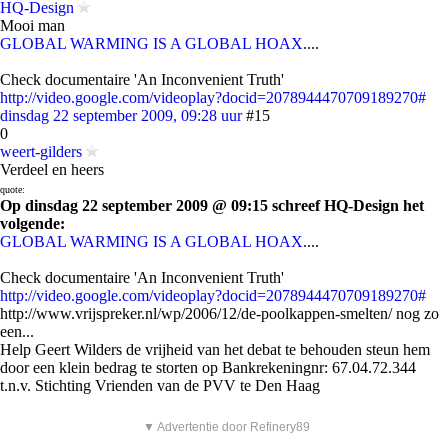
HQ-Design
Mooi man
GLOBAL WARMING IS A GLOBAL HOAX
....
Check documentaire 'An Inconvenient Truth'
http://video.google.com/videoplay?docid=2078944470709189270#
dinsdag 22 september 2009, 09:28 uur
#15
0
weert-gilders
Verdeel en heers
quote:
Op dinsdag 22 september 2009 @ 09:15 schreef HQ-Design het
volgende:
GLOBAL WARMING IS A GLOBAL HOAX
....
Check documentaire 'An Inconvenient Truth'
http://video.google.com/videoplay?docid=2078944470709189270#
http://www.vrijspreker.nl/wp/2006/12/de-poolkappen-smelten/ nog zo
een...
Help Geert Wilders de vrijheid van het debat te behouden steun hem
door een klein bedrag te storten op Bankrekeningnr: 67.04.72.344
t.n.v. Stichting Vrienden van de PVV te Den Haag
▼ Advertentie door Refinery89