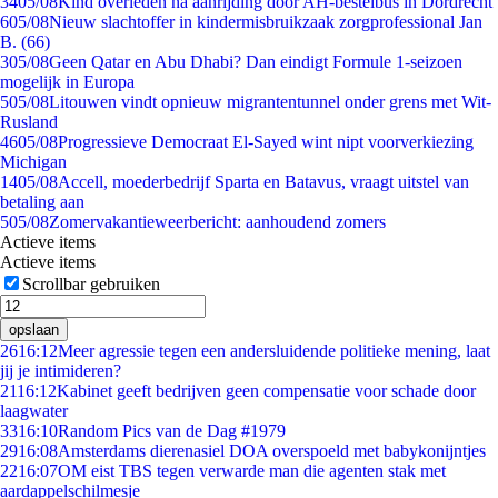
34
05/08
Kind overleden na aanrijding door AH-bestelbus in Dordrecht
6
05/08
Nieuw slachtoffer in kindermisbruikzaak zorgprofessional Jan
B. (66)
3
05/08
Geen Qatar en Abu Dhabi? Dan eindigt Formule 1-seizoen
mogelijk in Europa
5
05/08
Litouwen vindt opnieuw migrantentunnel onder grens met Wit-
Rusland
46
05/08
Progressieve Democraat El-Sayed wint nipt voorverkiezing
Michigan
14
05/08
Accell, moederbedrijf Sparta en Batavus, vraagt uitstel van
betaling aan
5
05/08
Zomervakantieweerbericht: aanhoudend zomers
Actieve items
Actieve items
Scrollbar gebruiken
opslaan
26
16:12
Meer agressie tegen een andersluidende politieke mening, laat
jij je intimideren?
21
16:12
Kabinet geeft bedrijven geen compensatie voor schade door
laagwater
33
16:10
Random Pics van de Dag #1979
29
16:08
Amsterdams dierenasiel DOA overspoeld met babykonijntjes
22
16:07
OM eist TBS tegen verwarde man die agenten stak met
aardappelschilmesje