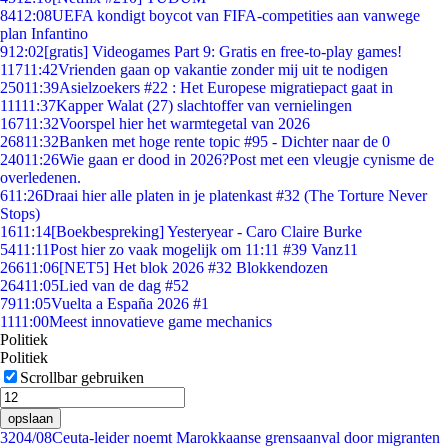
84
12:08
UEFA kondigt boycot van FIFA-competities aan vanwege
plan Infantino
9
12:02
[gratis] Videogames Part 9: Gratis en free-to-play games!
117
11:42
Vrienden gaan op vakantie zonder mij uit te nodigen
250
11:39
Asielzoekers #22 : Het Europese migratiepact gaat in
111
11:37
Kapper Walat (27) slachtoffer van vernielingen
167
11:32
Voorspel hier het warmtegetal van 2026
268
11:32
Banken met hoge rente topic #95 - Dichter naar de 0
240
11:26
Wie gaan er dood in 2026?Post met een vleugje cynisme de
overledenen.
6
11:26
Draai hier alle platen in je platenkast #32 (The Torture Never
Stops)
16
11:14
[Boekbespreking] Yesteryear - Caro Claire Burke
54
11:11
Post hier zo vaak mogelijk om 11:11 #39 Vanz11
266
11:06
[NET5] Het blok 2026 #32 Blokkendozen
264
11:05
Lied van de dag #52
79
11:05
Vuelta a España 2026 #1
11
11:00
Meest innovatieve game mechanics
Politiek
Politiek
Scrollbar gebruiken
opslaan
32
04/08
Ceuta-leider noemt Marokkaanse grensaanval door migranten