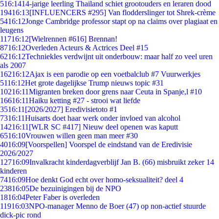
5
16:14
14-jarige leerling Thailand schiet grootouders en leraren dood
194
16:13
[INFLUENCERS #295] Van flodderslinger tot Shrek-crème
54
16:12
Jonge Cambridge professor stapt op na claims over plagiaat en
leugens
117
16:12
[Wielrennen #616] Brennan!
87
16:12
Overleden Acteurs & Actrices Deel #15
62
16:12
Techniekles verdwijnt uit onderbouw: maar half zo veel uren
als 2007
162
16:12
Ajax is een parodie op een voetbalclub #7 Vuurwerkjes
51
16:12
Het grote dagelijkse Trump nieuws topic #31
102
16:11
Migranten breken door grens naar Ceuta in Spanje,l #10
166
16:11
Haiku ketting #27 - strooi wat liefde
35
16:11
[2026/2027] Eredivisietoto #1
73
16:11
Huisarts doet haar werk onder invloed van alcohol
142
16:11
[WLR SC #417] Nieuw deel openen was kaputt
65
16:10
Vrouwen willen geen man meer #30
40
16:09
[Voorspellen] Voorspel de eindstand van de Eredivisie
2026/2027
127
16:09
Invalkracht kinderdagverblijf Jan B. (66) misbruikt zeker 14
kinderen
74
16:09
Hoe denkt God echt over homo-seksualiteit? deel 4
238
16:05
De bezuinigingen bij de NPO
18
16:04
Peter Faber is overleden
119
16:03
NPO-manager Menno de Boer (47) op non-actief stuurde
dick-pic rond