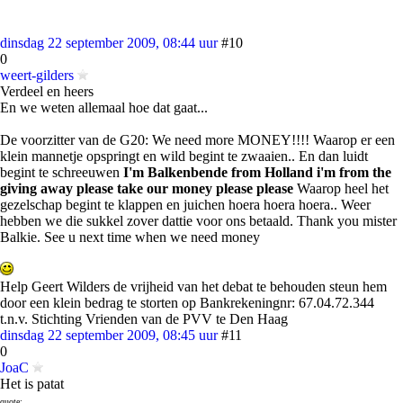
dinsdag 22 september 2009, 08:44 uur
#10
0
weert-gilders
Verdeel en heers
En we weten allemaal hoe dat gaat...
De voorzitter van de G20: We need more MONEY!!!! Waarop er een
klein mannetje opspringt en wild begint te zwaaien.. En dan luidt
begint te schreeuwen
I'm Balkenbende from Holland i'm from the
giving away please take our money please please
Waarop heel het
gezelschap begint te klappen en juichen hoera hoera hoera.. Weer
hebben we die sukkel zover dattie voor ons betaald. Thank you mister
Balkie. See u next time when we need money
Help Geert Wilders de vrijheid van het debat te behouden steun hem
door een klein bedrag te storten op Bankrekeningnr: 67.04.72.344
t.n.v. Stichting Vrienden van de PVV te Den Haag
dinsdag 22 september 2009, 08:45 uur
#11
0
JoaC
Het is patat
quote: