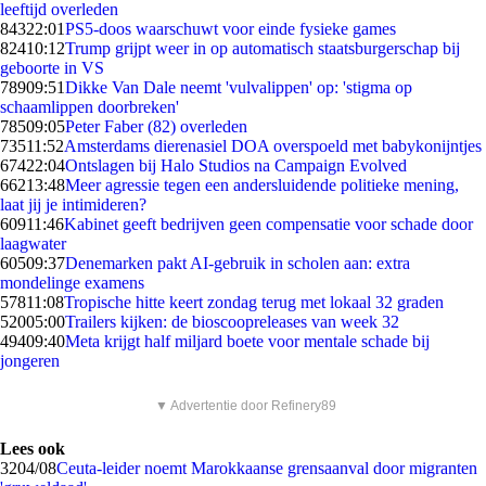
leeftijd overleden
843
22:01
PS5-doos waarschuwt voor einde fysieke games
824
10:12
Trump grijpt weer in op automatisch staatsburgerschap bij
geboorte in VS
789
09:51
Dikke Van Dale neemt 'vulvalippen' op: 'stigma op
schaamlippen doorbreken'
785
09:05
Peter Faber (82) overleden
735
11:52
Amsterdams dierenasiel DOA overspoeld met babykonijntjes
674
22:04
Ontslagen bij Halo Studios na Campaign Evolved
662
13:48
Meer agressie tegen een andersluidende politieke mening,
laat jij je intimideren?
609
11:46
Kabinet geeft bedrijven geen compensatie voor schade door
laagwater
605
09:37
Denemarken pakt AI-gebruik in scholen aan: extra
mondelinge examens
578
11:08
Tropische hitte keert zondag terug met lokaal 32 graden
520
05:00
Trailers kijken: de bioscoopreleases van week 32
494
09:40
Meta krijgt half miljard boete voor mentale schade bij
jongeren
▼ Advertentie door Refinery89
Lees ook
32
04/08
Ceuta-leider noemt Marokkaanse grensaanval door migranten