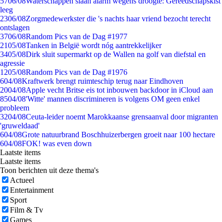
57
06/08
Waterschappen slaan alarm wegens droogte: Gereedschapskist
leeg
23
06/08
Zorgmedewerkster die 's nachts haar vriend bezocht terecht
ontslagen
37
06/08
Random Pics van de Dag #1977
21
05/08
Tanken in België wordt nóg aantrekkelijker
34
05/08
Dirk sluit supermarkt op de Wallen na golf van diefstal en
agressie
12
05/08
Random Pics van de Dag #1976
6
04/08
Kraftwerk brengt ruimteschip terug naar Eindhoven
20
04/08
Apple vecht Britse eis tot inbouwen backdoor in iCloud aan
85
04/08
'Witte' mannen discrimineren is volgens OM geen enkel
probleem
32
04/08
Ceuta-leider noemt Marokkaanse grensaanval door migranten
'gruweldaad'
6
04/08
Grote natuurbrand Boschhuizerbergen groeit naar 100 hectare
6
04/08
FOK! was even down
Laatste items
Laatste items
Toon berichten uit deze thema's
Actueel
Entertainment
Sport
Film & Tv
Games