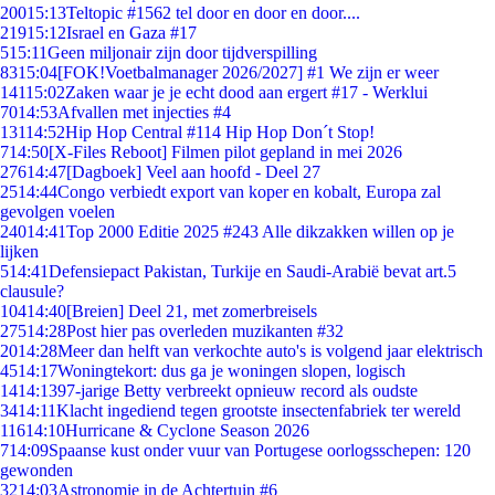
200
15:13
Teltopic #1562 tel door en door en door....
219
15:12
Israel en Gaza #17
5
15:11
Geen miljonair zijn door tijdverspilling
83
15:04
[FOK!Voetbalmanager 2026/2027] #1 We zijn er weer
141
15:02
Zaken waar je je echt dood aan ergert #17 - Werklui
70
14:53
Afvallen met injecties #4
131
14:52
Hip Hop Central #114 Hip Hop Don´t Stop!
7
14:50
[X-Files Reboot] Filmen pilot gepland in mei 2026
276
14:47
[Dagboek] Veel aan hoofd - Deel 27
25
14:44
Congo verbiedt export van koper en kobalt, Europa zal
gevolgen voelen
240
14:41
Top 2000 Editie 2025 #243 Alle dikzakken willen op je
lijken
5
14:41
Defensiepact Pakistan, Turkije en Saudi-Arabië bevat art.5
clausule?
104
14:40
[Breien] Deel 21, met zomerbreisels
275
14:28
Post hier pas overleden muzikanten #32
20
14:28
Meer dan helft van verkochte auto's is volgend jaar elektrisch
45
14:17
Woningtekort: dus ga je woningen slopen, logisch
14
14:13
97-jarige Betty verbreekt opnieuw record als oudste
34
14:11
Klacht ingediend tegen grootste insectenfabriek ter wereld
116
14:10
Hurricane & Cyclone Season 2026
7
14:09
Spaanse kust onder vuur van Portugese oorlogsschepen: 120
gewonden
32
14:03
Astronomie in de Achtertuin #6