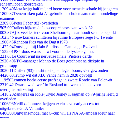
schaamlippen doorbreken'
12
09:40
Meta krijgt half miljard boete voor mentale schade bij jongeren
18
09:37
Denemarken pakt AI-gebruik in scholen aan: extra mondelinge
examens
23
09:05
Peter Faber (82) overleden
5
05:00
Trailers kijken: de bioscoopreleases van week 32
0
03:37
Ajax veel te sterk voor Shelbourne, maar houdt schade beperkt
1
02:34
Nieuwkomers schitteren bij ruime Europese zege FC Twente
19
00:45
Random Pics van de Dag #1978
14
22:04
Ontslagen bij Halo Studios na Campaign Evolved
15
22:01
PS5-doos waarschuwt voor einde fysieke games
2
21:03
Le Court wint na nerveuze finale, Pieterse derde
29
20:40
NPO-manager Menno de Boer geschorst na dickpic in
groepsapp
30
20:11
Duitser (93) crasht met quad tegen boom, vier gewonden
44
20:03
Trump wil dat J.D. Vance hem in 2028 opvolgt
1
19:50
Lemmen boekt eerste profzege in zware Ronde van Polen-rit
23
19:42
'Zwarte weduwes' in Rusland trouwen soldaten voor
overlijdensuitkering
14
18:20
Zangeres en Idols-jurylid Jerney Kaagman op 79-jarige leeftijd
overleden
10
06/08
Netflix-abonnees krijgen exclusieve early access tot
uitgebreide GTA VI trailer
64
06/08
Onlyfans-model met G-cup wil als NASA-ambassadeur naar
maan