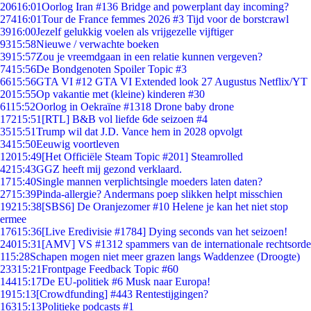
206
16:01
Oorlog Iran #136 Bridge and powerplant day incoming?
274
16:01
Tour de France femmes 2026 #3 Tijd voor de borstcrawl
39
16:00
Jezelf gelukkig voelen als vrijgezelle vijftiger
93
15:58
Nieuwe / verwachte boeken
39
15:57
Zou je vreemdgaan in een relatie kunnen vergeven?
74
15:56
De Bondgenoten Spoiler Topic #3
66
15:56
GTA VI #12 GTA VI Extended look 27 Augustus Netflix/YT
20
15:55
Op vakantie met (kleine) kinderen #30
61
15:52
Oorlog in Oekraïne #1318 Drone baby drone
172
15:51
[RTL] B&B vol liefde 6de seizoen #4
35
15:51
Trump wil dat J.D. Vance hem in 2028 opvolgt
34
15:50
Eeuwig voortleven
120
15:49
[Het Officiële Steam Topic #201] Steamrolled
42
15:43
GGZ heeft mij gezond verklaard.
17
15:40
Single mannen verplichtsingle moeders laten daten?
27
15:39
Pinda-allergie? Andermans poep slikken helpt misschien
192
15:38
[SBS6] De Oranjezomer #10 Helene je kan het niet stop
ermee
176
15:36
[Live Eredivisie #1784] Dying seconds van het seizoen!
240
15:31
[AMV] VS #1312 spammers van de internationale rechtsorde
1
15:28
Schapen mogen niet meer grazen langs Waddenzee (Droogte)
233
15:21
Frontpage Feedback Topic #60
144
15:17
De EU-politiek #6 Musk naar Europa!
19
15:13
[Crowdfunding] #443 Rentestijgingen?
163
15:13
Politieke podcasts #1