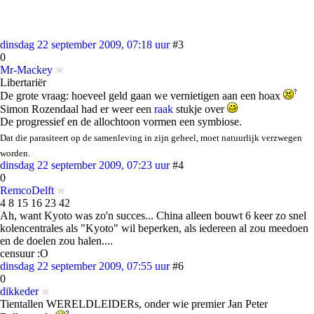
dinsdag 22 september 2009, 07:18 uur
#3
0
Mr-Mackey
Libertariër
De grote vraag: hoeveel geld gaan we vernietigen aan een hoax
Simon Rozendaal had er weer een
raak
stukje over
De progressief en de allochtoon vormen een symbiose.
Dat die parasiteert op de samenleving in zijn geheel, moet natuurlijk verzwegen
worden.
dinsdag 22 september 2009, 07:23 uur
#4
0
RemcoDelft
4 8 15 16 23 42
Ah, want Kyoto was zo'n succes... China alleen bouwt 6 keer zo snel
kolencentrales als "Kyoto" wil beperken, als iedereen al zou meedoen
en de doelen zou halen....
censuur :O
dinsdag 22 september 2009, 07:55 uur
#6
0
dikkeder
Tientallen WERELDLEIDERs, onder wie premier Jan Peter