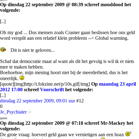
Op dinsdag 22 september 2009 @ 08:39 schreef monddood het
volgende:
[..]
Oh my god ... Dus mensen zoals Cramer gaan beslissen hoe ons geld
word verspilt aan een relatief klein probleem --> Global warming.
Dit is niet te geloven...
Schaf dat democratie maar af want als dit het gevolg is wil ik er niets
mee te maken hebben.
Boehoehoe, mijn mening hoort niet bij de meerderheid, dus is het
oneerlijk.
[quote][img]http://i.fokzine.net/p/10s.gif[/img]
Op
maandag 23 april
2012 17:00
schreef
Voorschrift
het volgende:
[..]
dinsdag 22 september 2009, 09:01 uur
#12
0
Je_Psychiater
quote:
Op dinsdag 22 september 2009 @ 07:18 schreef Mr-Mackey het
volgende:
De grote vraag: hoeveel geld gaan we vernietigen aan een hoax