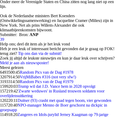
Onder meer de Verenigde Staten en China zitten nog lang niet op een
lijn.
Ook de Nederlandse ministers Bert Koenders
(Ontwikkelingssamenwerking) en Jacqueline Cramer (Milieu) zijn in
New York. Net als prins Willem-Alexander die ook
klimaatbijeenkomsten bijwoont.
Submitter:
Bron:
ANP
39
Help ons; deel dit item als je het leuk vond
Heb je een leuk of interessant bericht gevonden dat je graag op FOK!
terug ziet?
Tip ons dan via de submit!
Zoek jij altijd de leukste nieuwtjes en kun je daar leuk over schrijven?
Meld je aan als nieuwsposter!
Meest gelezen
64935
00:45
Random Pics van de Dag #1978
32079
14:50
VrijMiBabes #316 (not very sfw!)
31933
14:50
Random Pics van de Dag #1979
1599
20:03
Trump wil dat J.D. Vance hem in 2028 opvolgt
1572
19:42
'Zwarte weduwes' in Rusland trouwen soldaten voor
overlijdensuitkering
1202
20:11
Duitser (93) crasht met quad tegen boom, vier gewonden
1157
20:40
NPO-manager Menno de Boer geschorst na dickpic in
groepsapp
1149
18:20
Zangeres en Idols-jurylid Jerney Kaagman op 79-jarige