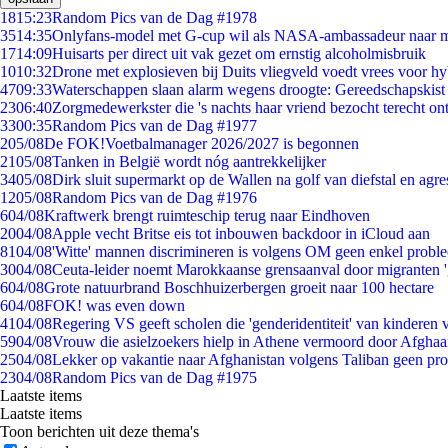
18
15:23
Random Pics van de Dag #1978
35
14:35
Onlyfans-model met G-cup wil als NASA-ambassadeur naar 
17
14:09
Huisarts per direct uit vak gezet om ernstig alcoholmisbruik
10
10:32
Drone met explosieven bij Duits vliegveld voedt vrees voor hy
47
09:33
Waterschappen slaan alarm wegens droogte: Gereedschapskist
23
06:40
Zorgmedewerkster die 's nachts haar vriend bezocht terecht on
33
00:35
Random Pics van de Dag #1977
2
05/08
De FOK!Voetbalmanager 2026/2027 is begonnen
21
05/08
Tanken in België wordt nóg aantrekkelijker
34
05/08
Dirk sluit supermarkt op de Wallen na golf van diefstal en agre
12
05/08
Random Pics van de Dag #1976
6
04/08
Kraftwerk brengt ruimteschip terug naar Eindhoven
20
04/08
Apple vecht Britse eis tot inbouwen backdoor in iCloud aan
81
04/08
'Witte' mannen discrimineren is volgens OM geen enkel probl
30
04/08
Ceuta-leider noemt Marokkaanse grensaanval door migranten 
6
04/08
Grote natuurbrand Boschhuizerbergen groeit naar 100 hectare
6
04/08
FOK! was even down
41
04/08
Regering VS geeft scholen die 'genderidentiteit' van kinderen
59
04/08
Vrouw die asielzoekers hielp in Athene vermoord door Afghaa
25
04/08
Lekker op vakantie naar Afghanistan volgens Taliban geen pr
23
04/08
Random Pics van de Dag #1975
Laatste items
Laatste items
Toon berichten uit deze thema's