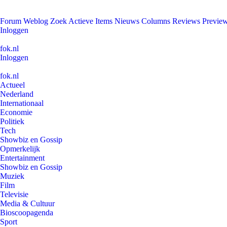
Forum
Weblog
Zoek
Actieve Items
Nieuws
Columns
Reviews
Previe
Inloggen
fok.nl
Inloggen
fok.nl
Actueel
Nederland
Internationaal
Economie
Politiek
Tech
Showbiz en Gossip
Opmerkelijk
Entertainment
Showbiz en Gossip
Muziek
Film
Televisie
Media & Cultuur
Bioscoopagenda
Sport