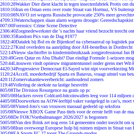
28
10:28
Wakker Dier dient klacht in tegen insectenfabriek Protix om 
18
10:16
Iran en Oman eens over route Straat van Hormuz, VS buitensp
19
10:08
NAVO zet wegens Russische provocatie 250% meer gevechtsvl
47
09:33
Waterschappen slaan alarm wegens droogte: Gereedschapskist
0
07:00
Forensics: Crime Scene Detective
23
06:40
Zorgmedewerkster die 's nachts haar vriend bezocht terecht on
33
00:35
Random Pics van de Dag #1977
18
22:40
Datalek bij Bol en de Bijenkorf na cyberaanval op logistiek pa
32
22:27
Kind overleden na aanrijding door AH-bestelbus in Dordrecht
5
22:14
Nieuw slachtoffer in kindermisbruikzaak zorgprofessional Jan B
3
20:49
Geen Qatar en Abu Dhabi? Dan eindigt Formule 1-seizoen moge
5
20:44
Litouwen vindt opnieuw migrantentunnel onder grens met Wit-
44
20:34
Progressieve Democraat El-Sayed wint nipt voorverkiezing M
11
20:24
Accell, moederbedrijf Sparta en Batavus, vraagt uitstel van bet
4
20:11
Zomervakantieweerbericht: aanhoudend zomers
1
19:48
Vollering de sterkste na lastige heuvelrit
8
05/08
The Division Resurgence nu gratis op pc
36
05/08
Hackers roven Coldcard-bitcoinwallets leeg voor 114 miljoen d
44
05/08
Doorwerken na AOW-leeftijd vaker vastgelegd in cao's, moet
36
05/08
Vinted-foto's van vrouwen massaal gedeeld op seksfora
1
05/08
Nieuwe XBOX Game Pass titels voor de eerste helft van de ma
2
05/08
De FOK!Voetbalmanager 2026/2027 is begonnen
50
05/08
Van den Brink zet nog eens 14 gemeenten onder toezicht om s
18
05/08
Iran overweegt Europese hulp bij ruimen mijnen in Straat va
3
05/08
EA Sports FC 27 toont The Grounds-modus