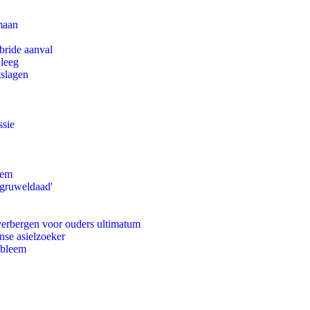
maan
bride aanval
 leeg
tslagen
ssie
eem
'gruweldaad'
 verbergen voor ouders ultimatum
nse asielzoeker
obleem