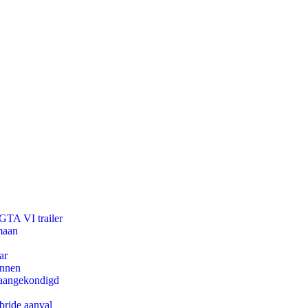
 GTA VI trailer
maan
ar
innen
g aangekondigd
bride aanval