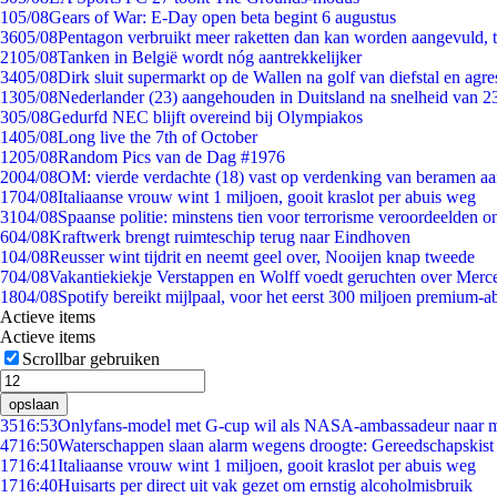
1
05/08
Gears of War: E-Day open beta begint 6 augustus
36
05/08
Pentagon verbruikt meer raketten dan kan worden aangevuld, t
21
05/08
Tanken in België wordt nóg aantrekkelijker
34
05/08
Dirk sluit supermarkt op de Wallen na golf van diefstal en agre
13
05/08
Nederlander (23) aangehouden in Duitsland na snelheid van 
3
05/08
Gedurfd NEC blijft overeind bij Olympiakos
14
05/08
Long live the 7th of October
12
05/08
Random Pics van de Dag #1976
20
04/08
OM: vierde verdachte (18) vast op verdenking van beramen aa
17
04/08
Italiaanse vrouw wint 1 miljoen, gooit kraslot per abuis weg
31
04/08
Spaanse politie: minstens tien voor terrorisme veroordeelden 
6
04/08
Kraftwerk brengt ruimteschip terug naar Eindhoven
1
04/08
Reusser wint tijdrit en neemt geel over, Nooijen knap tweede
7
04/08
Vakantiekiekje Verstappen en Wolff voedt geruchten over Merc
18
04/08
Spotify bereikt mijlpaal, voor het eerst 300 miljoen premium-
Actieve items
Actieve items
Scrollbar gebruiken
opslaan
35
16:53
Onlyfans-model met G-cup wil als NASA-ambassadeur naar 
47
16:50
Waterschappen slaan alarm wegens droogte: Gereedschapskist
17
16:41
Italiaanse vrouw wint 1 miljoen, gooit kraslot per abuis weg
17
16:40
Huisarts per direct uit vak gezet om ernstig alcoholmisbruik