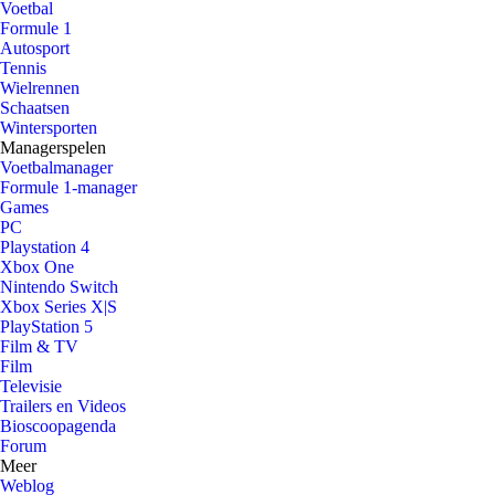
Voetbal
Formule 1
Autosport
Tennis
Wielrennen
Schaatsen
Wintersporten
Managerspelen
Voetbalmanager
Formule 1-manager
Games
PC
Playstation 4
Xbox One
Nintendo Switch
Xbox Series X|S
PlayStation 5
Film & TV
Film
Televisie
Trailers en Videos
Bioscoopagenda
Forum
Meer
Weblog