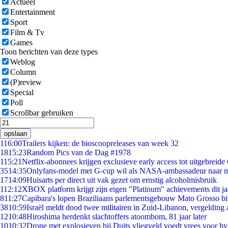
Actueel
Entertainment
Sport
Film & Tv
Games
Toon berichten van deze types
Weblog
Column
(P)review
Special
Poll
Scrollbar gebruiken
opslaan
1
16:00
Trailers kijken: de bioscoopreleases van week 32
18
15:23
Random Pics van de Dag #1978
1
15:21
Netflix-abonnees krijgen exclusieve early access tot uitgebreide
35
14:35
Onlyfans-model met G-cup wil als NASA-ambassadeur naar 
17
14:09
Huisarts per direct uit vak gezet om ernstig alcoholmisbruik
1
12:12
XBOX platform krijgt zijn eigen "Platinum" achievements dit ja
8
11:27
Capibara's lopen Braziliaans parlementsgebouw Mato Grosso b
38
10:59
Israël meldt dood twee militairen in Zuid-Libanon, vergeldin
12
10:48
Hiroshima herdenkt slachtoffers atoombom, 81 jaar later
10
10:32
Drone met explosieven bij Duits vliegveld voedt vrees voor hy