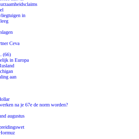
duurzaamheidsclaims
el
iegtuigen in
 leeg
tslagen
rtner Ceva
. (66)
lijk in Europa
Rusland
ichigan
aling aan
ollar
 werken na je 67e de norm worden?
and augustus
preidingswet
n Hormuz