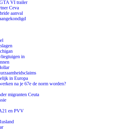
 GTA VI trailer
rtner Ceva
bride aanval
g aangekondigd
el
tslagen
ichigan
iegtuigen in
innen
ollar
duurzaamheidsclaims
lijk in Europa
 werken na je 67e de norm worden?
onder migranten Ceuta
ssie
 JA21 en PVV
Rusland
ar