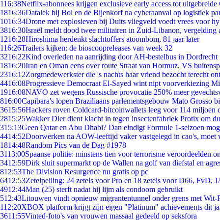
1
16:38
Netflix-abonnees krijgen exclusieve early access tot uitgebreide
18
16:36
Datalek bij Bol en de Bijenkorf na cyberaanval op logistiek pa
10
16:34
Drone met explosieven bij Duits vliegveld voedt vrees voor hy
38
16:30
Israël meldt dood twee militairen in Zuid-Libanon, vergeldin
12
16:28
Hiroshima herdenkt slachtoffers atoombom, 81 jaar later
1
16:26
Trailers kijken: de bioscoopreleases van week 32
32
16:22
Kind overleden na aanrijding door AH-bestelbus in Dordrecht
18
16:20
Iran en Oman eens over route Straat van Hormuz, VS buitensp
23
16:12
Zorgmedewerkster die 's nachts haar vriend bezocht terecht on
44
16:08
Progressieve Democraat El-Sayed wint nipt voorverkiezing M
19
16:08
NAVO zet wegens Russische provocatie 250% meer gevechtsvl
8
16:00
Capibara's lopen Braziliaans parlementsgebouw Mato Grosso b
36
15:56
Hackers roven Coldcard-bitcoinwallets leeg voor 114 miljoen d
28
15:25
Wakker Dier dient klacht in tegen insectenfabriek Protix om 
3
15:13
Geen Qatar en Abu Dhabi? Dan eindigt Formule 1-seizoen moge
44
14:52
Doorwerken na AOW-leeftijd vaker vastgelegd in cao's, moet
18
14:48
Random Pics van de Dag #1978
31
13:00
Spaanse politie: minstens tien voor terrorisme veroordeelden 
34
12:59
Dirk sluit supermarkt op de Wallen na golf van diefstal en agre
8
12:53
The Division Resurgence nu gratis op pc
64
12:53
Zetelpeiling: 24 zetels voor Pro en 18 zetels voor D66, FvD,
49
12:44
Man (25) sterft nadat hij lijm als condoom gebruikt
5
12:43
Litouwen vindt opnieuw migrantentunnel onder grens met Wit-
1
12:20
XBOX platform krijgt zijn eigen "Platinum" achievements dit ja
36
11:55
Vinted-foto's van vrouwen massaal gedeeld op seksfora