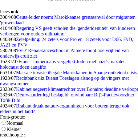
Lees ook
30
04/08
Ceuta-leider noemt Marokkaanse grensaanval door migranten
'gruweldaad'
41
04/08
Regering VS geeft scholen die 'genderidentiteit' van kinderen
verbergen voor ouders ultimatum
64
03/08
Zetelpeiling: 24 zetels voor Pro en 18 zetels voor D66, FvD,
JA21 en PVV
58
02/08
'FvD' Renaissanceschool in Almere toont hoe vrijheid van
onderwijs eruit ziet
162
31/07
Frans Timmermans vergelijkt Joden met nazi’s, nazaten
holocaust doen aangifte
65
31/07
Massale invasie illegale Marokkanen in Spanje ontketent crisis
19
28/07
Rechtbank tikt Dienst Toeslagen alsnog op de vingers met
dwangsommen
23
28/07
Kabinet negeert klimaatrechter over Bonaire: deadline verloopt
28
26/07
Deurwaarder legt beslag bij onvindbare Bij1-fractievoorzitter
Tofik Dibi
49
24/07
Brabant draait natuurvergunningen voor boeren terug: ook
elders in het land?
Font-grootte:
Normaal
Kleiner
regelhoogte :