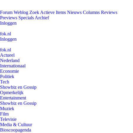
Forum
Weblog
Zoek
Actieve Items
Nieuws
Columns
Reviews
Previews
Specials
Archief
Inloggen
fok.nl
Inloggen
fok.nl
Actueel
Nederland
Internationaal
Economie
Politiek
Tech
Showbiz en Gossip
Opmerkelijk
Entertainment
Showbiz en Gossip
Muziek
Film
Televisie
Media & Cultuur
Bioscoopagenda