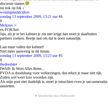
discussie starten
nu ook op fok :/
woningmarktcijfers
zondag 13 september 2009, 13:21 uur
#4
0
Molurus
ex-FOK!ker
Jaja, als je in het kabinet je zin niet krijgt dan moet je daarbuiten
partners zoeken. Beetje laat om dat te doen natuurlijk.
Laat maar vallen dat kabinet!
Niet meer aanwezig in dit forum.
zondag 13 september 2009, 13:23 uur
#5
0
thedeedster
IWAB: Ik Weet Alles Beter...
PVDA is doodsbang voor verkiezingen, dus reken je maar niet rijk.
Zullen wel weer loze woorden zijn.
Als mijn post niet duidelijk is, moet je misschien even je sarcasmeradar
aanzetten.
▼ Advertentie door Refinery89