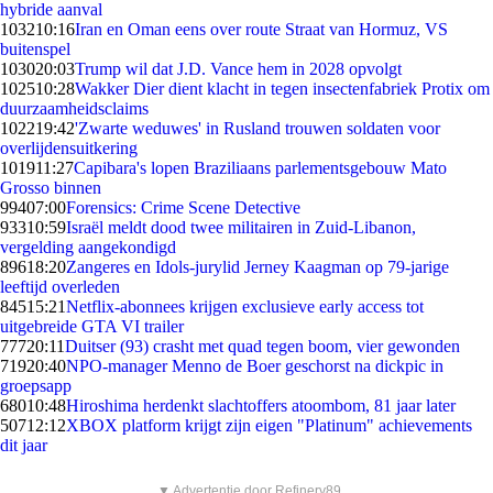
hybride aanval
1032
10:16
Iran en Oman eens over route Straat van Hormuz, VS
buitenspel
1030
20:03
Trump wil dat J.D. Vance hem in 2028 opvolgt
1025
10:28
Wakker Dier dient klacht in tegen insectenfabriek Protix om
duurzaamheidsclaims
1022
19:42
'Zwarte weduwes' in Rusland trouwen soldaten voor
overlijdensuitkering
1019
11:27
Capibara's lopen Braziliaans parlementsgebouw Mato
Grosso binnen
994
07:00
Forensics: Crime Scene Detective
933
10:59
Israël meldt dood twee militairen in Zuid-Libanon,
vergelding aangekondigd
896
18:20
Zangeres en Idols-jurylid Jerney Kaagman op 79-jarige
leeftijd overleden
845
15:21
Netflix-abonnees krijgen exclusieve early access tot
uitgebreide GTA VI trailer
777
20:11
Duitser (93) crasht met quad tegen boom, vier gewonden
719
20:40
NPO-manager Menno de Boer geschorst na dickpic in
groepsapp
680
10:48
Hiroshima herdenkt slachtoffers atoombom, 81 jaar later
507
12:12
XBOX platform krijgt zijn eigen "Platinum" achievements
dit jaar
▼ Advertentie door Refinery89