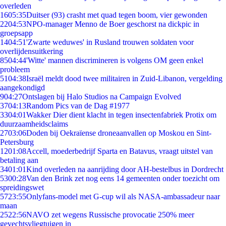
overleden
16
05:35
Duitser (93) crasht met quad tegen boom, vier gewonden
22
04:53
NPO-manager Menno de Boer geschorst na dickpic in
groepsapp
14
04:51
'Zwarte weduwes' in Rusland trouwen soldaten voor
overlijdensuitkering
85
04:44
'Witte' mannen discrimineren is volgens OM geen enkel
probleem
51
04:38
Israël meldt dood twee militairen in Zuid-Libanon, vergelding
aangekondigd
9
04:27
Ontslagen bij Halo Studios na Campaign Evolved
37
04:13
Random Pics van de Dag #1977
33
04:01
Wakker Dier dient klacht in tegen insectenfabriek Protix om
duurzaamheidsclaims
27
03:06
Doden bij Oekraïense droneaanvallen op Moskou en Sint-
Petersburg
12
01:08
Accell, moederbedrijf Sparta en Batavus, vraagt uitstel van
betaling aan
34
01:01
Kind overleden na aanrijding door AH-bestelbus in Dordrecht
53
00:28
Van den Brink zet nog eens 14 gemeenten onder toezicht om
spreidingswet
57
23:55
Onlyfans-model met G-cup wil als NASA-ambassadeur naar
maan
25
22:56
NAVO zet wegens Russische provocatie 250% meer
gevechtsvliegtuigen in