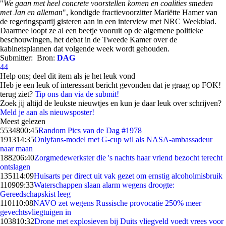
"
We gaan met heel concrete voorstellen komen en coalities smeden
met Jan en alleman
", kondigde fractievoorzitter Mariëtte Hamer van
de regeringspartij gisteren aan in een interview met NRC Weekblad.
Daarmee loopt ze al een beetje vooruit op de algemene politieke
beschouwingen, het debat in de Tweede Kamer over de
kabinetsplannen dat volgende week wordt gehouden.
Submitter:
Bron:
DAG
44
Help ons; deel dit item als je het leuk vond
Heb je een leuk of interessant bericht gevonden dat je graag op FOK!
terug ziet?
Tip ons dan via de submit!
Zoek jij altijd de leukste nieuwtjes en kun je daar leuk over schrijven?
Meld je aan als nieuwsposter!
Meest gelezen
55348
00:45
Random Pics van de Dag #1978
1913
14:35
Onlyfans-model met G-cup wil als NASA-ambassadeur
naar maan
1882
06:40
Zorgmedewerkster die 's nachts haar vriend bezocht terecht
ontslagen
1351
14:09
Huisarts per direct uit vak gezet om ernstig alcoholmisbruik
1109
09:33
Waterschappen slaan alarm wegens droogte:
Gereedschapskist leeg
1101
10:08
NAVO zet wegens Russische provocatie 250% meer
gevechtsvliegtuigen in
1038
10:32
Drone met explosieven bij Duits vliegveld voedt vrees voor