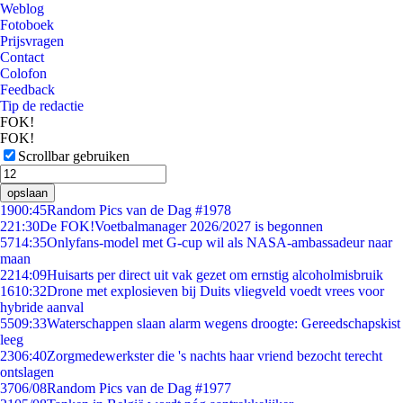
Weblog
Fotoboek
Prijsvragen
Contact
Colofon
Feedback
Tip de redactie
FOK!
FOK!
Scrollbar gebruiken
opslaan
19
00:45
Random Pics van de Dag #1978
2
21:30
De FOK!Voetbalmanager 2026/2027 is begonnen
57
14:35
Onlyfans-model met G-cup wil als NASA-ambassadeur naar
maan
22
14:09
Huisarts per direct uit vak gezet om ernstig alcoholmisbruik
16
10:32
Drone met explosieven bij Duits vliegveld voedt vrees voor
hybride aanval
55
09:33
Waterschappen slaan alarm wegens droogte: Gereedschapskist
leeg
23
06:40
Zorgmedewerkster die 's nachts haar vriend bezocht terecht
ontslagen
37
06/08
Random Pics van de Dag #1977