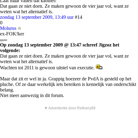
Laat maar vallen dat kabinet!
Dat gaan ze niet doen. Ze maken gewoon de vier jaar vol, want ze
weten wat het alternatief is.
zondag 13 september 2009, 13:49 uur
#14
0
Molurus
ex-FOK!ker
quote:
Op zondag 13 september 2009 @ 13:47 schreef Jigzoz het
volgende:
Dat gaan ze niet doen. Ze maken gewoon de vier jaar vol, want ze
weten wat het alternatief is.
Wachten tot 2011 is gewoon uitstel van executie.
Maar dat zit er wel in ja. Grappig hoezeer de PvdA is gesteld op het
pluche. Of ze daar werkelijk iets bereiken is kennelijk van onderschikt
belang.
Niet meer aanwezig in dit forum.
▼ Advertentie door Refinery89