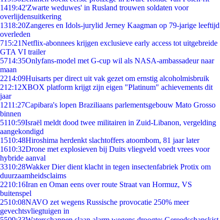
14
19:42
'Zwarte weduwes' in Rusland trouwen soldaten voor
overlijdensuitkering
13
18:20
Zangeres en Idols-jurylid Jerney Kaagman op 79-jarige leeftijd
overleden
7
15:21
Netflix-abonnees krijgen exclusieve early access tot uitgebreide
GTA VI trailer
57
14:35
Onlyfans-model met G-cup wil als NASA-ambassadeur naar
maan
22
14:09
Huisarts per direct uit vak gezet om ernstig alcoholmisbruik
2
12:12
XBOX platform krijgt zijn eigen "Platinum" achievements dit
jaar
12
11:27
Capibara's lopen Braziliaans parlementsgebouw Mato Grosso
binnen
51
10:59
Israël meldt dood twee militairen in Zuid-Libanon, vergelding
aangekondigd
15
10:48
Hiroshima herdenkt slachtoffers atoombom, 81 jaar later
16
10:32
Drone met explosieven bij Duits vliegveld voedt vrees voor
hybride aanval
33
10:28
Wakker Dier dient klacht in tegen insectenfabriek Protix om
duurzaamheidsclaims
22
10:16
Iran en Oman eens over route Straat van Hormuz, VS
buitenspel
25
10:08
NAVO zet wegens Russische provocatie 250% meer
gevechtsvliegtuigen in
55
09:33
Waterschappen slaan alarm wegens droogte: Gereedschapskist