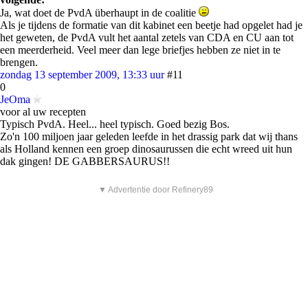
Ja, wat doet de PvdA überhaupt in de coalitie
Als je tijdens de formatie van dit kabinet een beetje had opgelet had je
het geweten, de PvdA vult het aantal zetels van CDA en CU aan tot
een meerderheid. Veel meer dan lege briefjes hebben ze niet in te
brengen.
zondag 13 september 2009, 13:33 uur
#11
0
JeOma
voor al uw recepten
Typisch PvdA. Heel... heel typisch. Goed bezig Bos.
Zo'n 100 miljoen jaar geleden leefde in het drassig park dat wij thans
als Holland kennen een groep dinosaurussen die echt wreed uit hun
dak gingen! DE GABBERSAURUS!!
▼ Advertentie door Refinery89