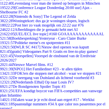
11
22:40
Levenslang voor man die inreed op betogers in München
195
22:29
[Conference League Donderdag 20:00 uur] Ajax -
Shelbourne FC #2
43
22:28
[Nintendo & Sony] The Legend of Zelda
38
22:28
Woningtekort: dus ga je woningen slopen, logisch
180
22:22
Post hier zo vaak mogelijk om 22:22 uur #76
246
22:12
Afbeeldingen die je gemaakt hebt met AI
216
22:05
[UEL/ECL live topic] #160 GOAAAAAAAAAAAAAL
5
21:58
[Boekbespreking] Yesteryear - Caro Claire Burke
193
21:57
Politieke meme's en spotprenten #11
129
21:50
[WLR SC #417] Nieuw deel openen was kaputt
8
21:45
[gratis] Videogames Part 9: Gratis en free-to-play games!
32
21:45
[Voorspellen] Voorspel de eindstand van de Eredivisie
2026/2027
20
21:44
Nieuwe Marvel films. #12
99
21:39
[NPO1] Het Familiediner #23 - te allen tijden
134
21:33
FOK!ers die stoppen met alcohol - waar we stoppen #21
65
21:32
De neergang van Duitsland als lichtend voorbeeld #3
123
21:29
[Nederlands Elftal] Op naar Louis IV?
69
21:27
De Bondgenoten Spoiler Topic #3
83
21:25
UEFA kondigt boycot van FIFA-competities aan vanwege
plan Infantino
140
21:19
Zaken waar je je echt dood aan ergert #17 - Werklui
68
21:18
Spaanstalige nummers #34 A que calor nos pasaremos por el
verano?