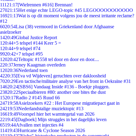
111
21:17
[Wielrennen #616] Brennan!
270
21:15
Het enige echte LEGO-topic #45 LEGOOOOOOOOOOO
169
21:13
Wat is op dit moment volgens jou de meest irritante reclame?
#12
60
20:54
Lisa (38) vermoord in Griekenland door Afghaanse
asielzoeker
14
20:49
Global Justice Report
1
20:44
+5 telspel #144 Keer 5 =
1
20:44
+9 telspel #74
99
20:42
+7 telspel #95
120
20:42
Teltopic #1558 tel door en door en door....
2
20:37
Jerney Kaagman overleden
120
20:36
Nederland toen
42
20:35
[Eva vd Wijdeven] geruchten over dakloosheid
70
20:29
Een tactische/militaire analyse van het front in Oekraïne #31
146
20:24
[SBS6] Vandaag Inside #136 - Boekje pluggen.
238
20:22
Speciaalbieren #80: another one bites the dust
15
20:17
Radio 2 #145 Ruud 66
247
19:58
Asielzoekers #22 : Het Europese migratiepact gaat in
242
19:53
Nederlandstalige muziektopic #13
166
19:49
Voorspel hier het warmtegetal van 2026
22
19:45
[Dagboek] Mijn struggles in het dagelijks leven
65
19:44
Afvallen met injecties #4
114
19:43
Hurricane & Cyclone Season 2026
151
19:42
"Niche"-historische producten in de supermarkt