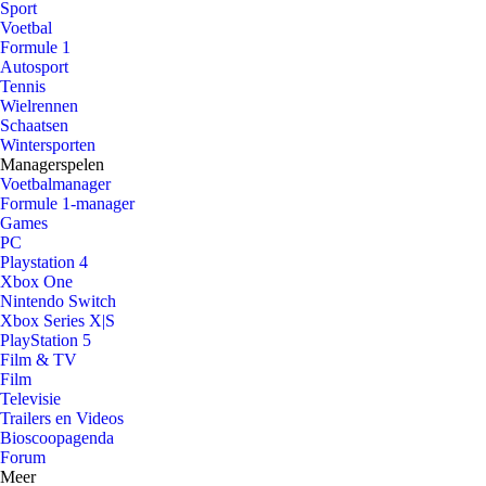
Sport
Voetbal
Formule 1
Autosport
Tennis
Wielrennen
Schaatsen
Wintersporten
Managerspelen
Voetbalmanager
Formule 1-manager
Games
PC
Playstation 4
Xbox One
Nintendo Switch
Xbox Series X|S
PlayStation 5
Film & TV
Film
Televisie
Trailers en Videos
Bioscoopagenda
Forum
Meer