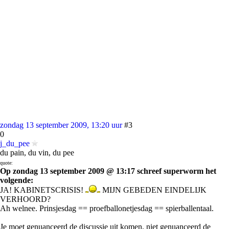
zondag 13 september 2009, 13:20 uur
#3
0
j_du_pee
du pain, du vin, du pee
quote:
Op zondag 13 september 2009 @ 13:17 schreef superworm het
volgende:
JA! KABINETSCRISIS!
MIJN GEBEDEN EINDELIJK
VERHOORD?
Ah welnee. Prinsjesdag == proefballonetjesdag == spierballentaal.
Je moet genuanceerd de discussie uit komen, niet genuanceerd de