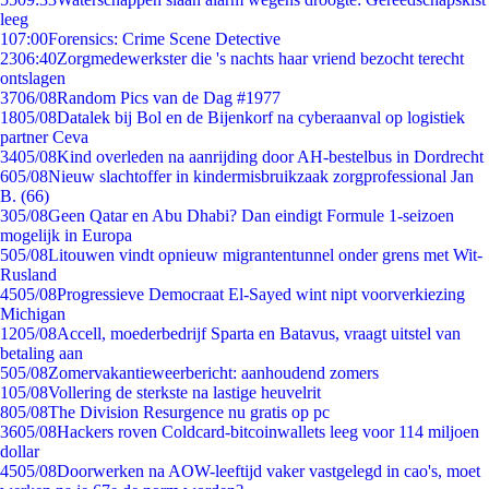
leeg
1
07:00
Forensics: Crime Scene Detective
23
06:40
Zorgmedewerkster die 's nachts haar vriend bezocht terecht
ontslagen
37
06/08
Random Pics van de Dag #1977
18
05/08
Datalek bij Bol en de Bijenkorf na cyberaanval op logistiek
partner Ceva
34
05/08
Kind overleden na aanrijding door AH-bestelbus in Dordrecht
6
05/08
Nieuw slachtoffer in kindermisbruikzaak zorgprofessional Jan
B. (66)
3
05/08
Geen Qatar en Abu Dhabi? Dan eindigt Formule 1-seizoen
mogelijk in Europa
5
05/08
Litouwen vindt opnieuw migrantentunnel onder grens met Wit-
Rusland
45
05/08
Progressieve Democraat El-Sayed wint nipt voorverkiezing
Michigan
12
05/08
Accell, moederbedrijf Sparta en Batavus, vraagt uitstel van
betaling aan
5
05/08
Zomervakantieweerbericht: aanhoudend zomers
1
05/08
Vollering de sterkste na lastige heuvelrit
8
05/08
The Division Resurgence nu gratis op pc
36
05/08
Hackers roven Coldcard-bitcoinwallets leeg voor 114 miljoen
dollar
45
05/08
Doorwerken na AOW-leeftijd vaker vastgelegd in cao's, moet