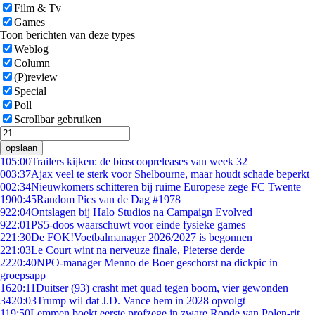
Film & Tv
Games
Toon berichten van deze types
Weblog
Column
(P)review
Special
Poll
Scrollbar gebruiken
opslaan
1
05:00
Trailers kijken: de bioscoopreleases van week 32
0
03:37
Ajax veel te sterk voor Shelbourne, maar houdt schade beperkt
0
02:34
Nieuwkomers schitteren bij ruime Europese zege FC Twente
19
00:45
Random Pics van de Dag #1978
9
22:04
Ontslagen bij Halo Studios na Campaign Evolved
9
22:01
PS5-doos waarschuwt voor einde fysieke games
2
21:30
De FOK!Voetbalmanager 2026/2027 is begonnen
2
21:03
Le Court wint na nerveuze finale, Pieterse derde
22
20:40
NPO-manager Menno de Boer geschorst na dickpic in
groepsapp
16
20:11
Duitser (93) crasht met quad tegen boom, vier gewonden
34
20:03
Trump wil dat J.D. Vance hem in 2028 opvolgt
1
19:50
Lemmen boekt eerste profzege in zware Ronde van Polen-rit