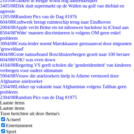
21
05/08
Tanken in België wordt nóg aantrekkelijker
34
05/08
Dirk sluit supermarkt op de Wallen na golf van diefstal en
agressie
12
05/08
Random Pics van de Dag #1976
6
04/08
Kraftwerk brengt ruimteschip terug naar Eindhoven
20
04/08
Apple vecht Britse eis tot inbouwen backdoor in iCloud aan
85
04/08
'Witte' mannen discrimineren is volgens OM geen enkel
probleem
30
04/08
Ceuta-leider noemt Marokkaanse grensaanval door migranten
'gruweldaad'
6
04/08
Grote natuurbrand Boschhuizerbergen groeit naar 100 hectare
6
04/08
FOK! was even down
41
04/08
Regering VS geeft scholen die 'genderidentiteit' van kinderen
verbergen voor ouders ultimatum
59
04/08
Vrouw die asielzoekers hielp in Athene vermoord door
Afghaanse asielzoeker
25
04/08
Lekker op vakantie naar Afghanistan volgens Taliban geen
probleem
23
04/08
Random Pics van de Dag #1975
Laatste items
Laatste items
Toon berichten uit deze thema's
Actueel
Entertainment
Sport