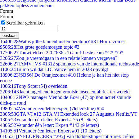
pakken topless zonnen aan
Forum
Forum
Scrollbar gebruiken
opslaan
164
06:28
Wat is jullie binnenhuistemperatuur? #81 Horrorzomer
95
06:28
Het grote goedemorgen topic #3
177
06:27
Touwtrekken 2.0 #636 - Team 1 beste team *G* *O*
32
06:27
Zou je vreemdgaan in een relatie kunnen vergeven?
226
06:27
[AMV] VS #1312 spammers van de internationale rechtsorde
11
06:24
Trump wil dat J.D. Vance hem in 2028 opvolgt
189
06:23
[SBS6] De Oranjezomer #10 Helene je kan het niet stop
ermee
10
06:16
Tony Scott (54) overleden
22
06:14
Klacht ingediend tegen grootste insectenfabriek ter wereld
104
06:12
NPO-manager Menno de Boer (47) op non-actief stuurde
dick-pic rond
198
05:54
Verander een letter expert (7lettereditie) #50
38
05:53
GTA VI #12 GTA VI Extended look 27 Augustus Netflix/YT
13
05:53
Verander één letter. Expert # 75 (8 letters)
48
05:52
Verander één letter: Expert #143 (9 letters)
141
05:51
Verander één letter: Expert #91 (10 letters)
61
05:21
[INFLUENCERS #295] Van flodderslinger tot Shrek-crème