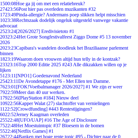
15
00:08
Hoe ga jij om met een relatiebreuk?
274
23:56
Post hier pas overleden muzikanten #32
17
23:49
Pinda-allergie? Andermans poep slikken helpt misschien
10
23:38
Rechtszaak dodelijk ongeluk uitgesteld vanwege vakantie
advocaat
25
23:24
[2026/2027] Eredivisietoto #1
203
23:24
Het Grote Songfestivalfeest Ziggo Dome #5 13 november
2026
20
23:23
Capibara's wandelen doodleuk het Braziliaanse parlement
binnen
18
23:19
Waarom doen vrouwen altijd hun telly in de kontzak?
233
23:16
Top 2000 Editie 2025 #243 Alle dikzakken willen op je
lijken
51
23:11
[NPO1] Goedenavond Nederland
254
23:11
De Avondetappe #176 - Met Ellen ten Damme.
76
23:01
[FOK!Voetbalmanager 2026/2027] #1 We zijn er weer
79
22:59
Meer dan 40 uur werken.
179
22:56
[PlayStation #184] Nieuw deel
109
22:56
Kapper Walat (27) slachtoffer van vernielingen
11
22:52
[Crowdfunding] #443 Rentestijgingen?
60
22:52
Jerney Kaagman overleden
255
22:48
[UFO/UAP] #16 The Age of Disclosure
75
22:48
Het Moestuintopic #37 Bloesem in de bomen
55
22:46
[Netflix Games] #1
267
22:44
Banken met hoge rente topic #95 - Dichter naar de 0