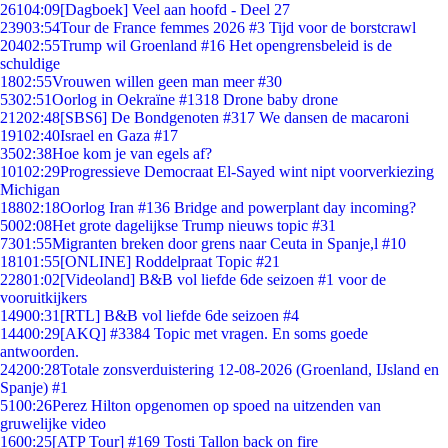
261
04:09
[Dagboek] Veel aan hoofd - Deel 27
239
03:54
Tour de France femmes 2026 #3 Tijd voor de borstcrawl
204
02:55
Trump wil Groenland #16 Het opengrensbeleid is de
schuldige
18
02:55
Vrouwen willen geen man meer #30
53
02:51
Oorlog in Oekraïne #1318 Drone baby drone
212
02:48
[SBS6] De Bondgenoten #317 We dansen de macaroni
191
02:40
Israel en Gaza #17
35
02:38
Hoe kom je van egels af?
101
02:29
Progressieve Democraat El-Sayed wint nipt voorverkiezing
Michigan
188
02:18
Oorlog Iran #136 Bridge and powerplant day incoming?
50
02:08
Het grote dagelijkse Trump nieuws topic #31
73
01:55
Migranten breken door grens naar Ceuta in Spanje,l #10
181
01:55
[ONLINE] Roddelpraat Topic #21
228
01:02
[Videoland] B&B vol liefde 6de seizoen #1 voor de
vooruitkijkers
149
00:31
[RTL] B&B vol liefde 6de seizoen #4
144
00:29
[AKQ] #3384 Topic met vragen. En soms goede
antwoorden.
242
00:28
Totale zonsverduistering 12-08-2026 (Groenland, IJsland en
Spanje) #1
51
00:26
Perez Hilton opgenomen op spoed na uitzenden van
gruwelijke video
16
00:25
[ATP Tour] #169 Tosti Tallon back on fire