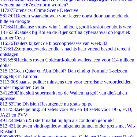
werken na je 67e de norm worden?
1
17:07
Forensics: Crime Scene Detective
56
17:01
Boeren waarschuwen voor lagere oogst door aanhoudende
hitte en droogte
17
16:41
Italiaanse vrouw wint 1 miljoen, gooit kraslot per abuis weg
18
16:36
Datalek bij Bol en de Bijenkorf na cyberaanval op logistiek
partner Ceva
1
16:26
Trailers kijken: de bioscoopreleases van week 32
23
16:12
Zorgmedewerkster die 's nachts haar vriend bezocht terecht
ontslagen
36
15:56
Hackers roven Coldcard-bitcoinwallets leeg voor 114 miljoen
dollar
3
15:13
Geen Qatar en Abu Dhabi? Dan eindigt Formule 1-seizoen
mogelijk in Europa
31
13:00
Spaanse politie: minstens tien voor terrorisme veroordeelden
onder migranten Ceuta
34
12:59
Dirk sluit supermarkt op de Wallen na golf van diefstal en
agressie
8
12:53
The Division Resurgence nu gratis op pc
64
12:53
Zetelpeiling: 24 zetels voor Pro en 18 zetels voor D66, FvD,
JA21 en PVV
49
12:44
Man (25) sterft nadat hij lijm als condoom gebruikt
5
12:43
Litouwen vindt opnieuw migrantentunnel onder grens met Wit-
Rusland
90
09:59
'Belgische' jongeren terroriseren Galderse Meren, maar Boa's