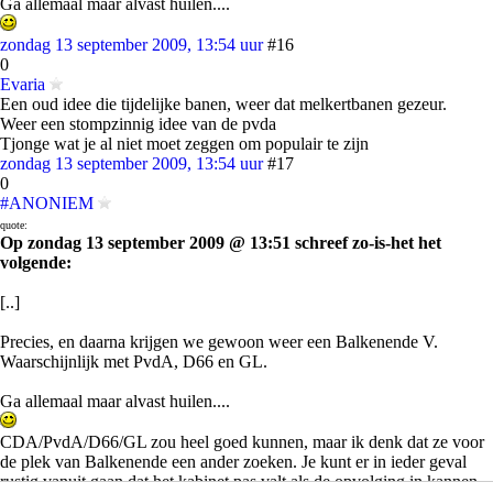
Ga allemaal maar alvast huilen....
zondag 13 september 2009, 13:54 uur
#16
0
Evaria
Een oud idee die tijdelijke banen, weer dat melkertbanen gezeur.
Weer een stompzinnig idee van de pvda
Tjonge wat je al niet moet zeggen om populair te zijn
zondag 13 september 2009, 13:54 uur
#17
0
#ANONIEM
quote:
Op zondag 13 september 2009 @ 13:51 schreef zo-is-het het
volgende:
[..]
Precies, en daarna krijgen we gewoon weer een Balkenende V.
Waarschijnlijk met PvdA, D66 en GL.
Ga allemaal maar alvast huilen....
CDA/PvdA/D66/GL zou heel goed kunnen, maar ik denk dat ze voor
de plek van Balkenende een ander zoeken. Je kunt er in ieder geval
rustig vanuit gaan dat het kabinet pas valt als de opvolging in kannen