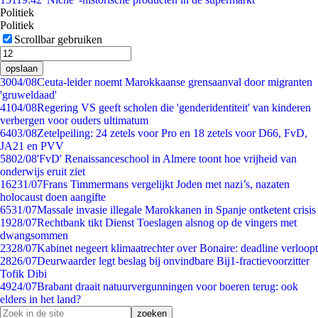
Politiek
Politiek
Scrollbar gebruiken
opslaan
30
04/08
Ceuta-leider noemt Marokkaanse grensaanval door migranten
'gruweldaad'
41
04/08
Regering VS geeft scholen die 'genderidentiteit' van kinderen
verbergen voor ouders ultimatum
64
03/08
Zetelpeiling: 24 zetels voor Pro en 18 zetels voor D66, FvD,
JA21 en PVV
58
02/08
'FvD' Renaissanceschool in Almere toont hoe vrijheid van
onderwijs eruit ziet
162
31/07
Frans Timmermans vergelijkt Joden met nazi’s, nazaten
holocaust doen aangifte
65
31/07
Massale invasie illegale Marokkanen in Spanje ontketent crisis
19
28/07
Rechtbank tikt Dienst Toeslagen alsnog op de vingers met
dwangsommen
23
28/07
Kabinet negeert klimaatrechter over Bonaire: deadline verloopt
28
26/07
Deurwaarder legt beslag bij onvindbare Bij1-fractievoorzitter
Tofik Dibi
49
24/07
Brabant draait natuurvergunningen voor boeren terug: ook
elders in het land?