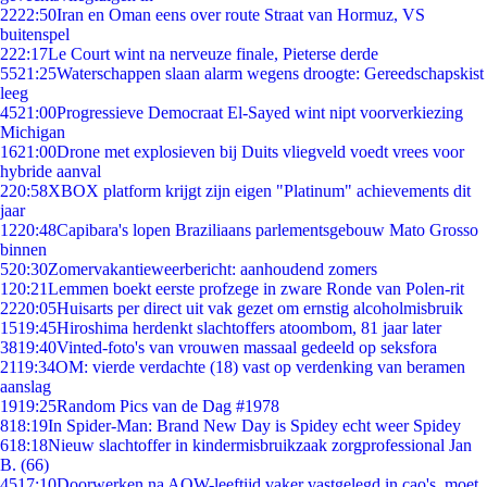
22
22:50
Iran en Oman eens over route Straat van Hormuz, VS
buitenspel
2
22:17
Le Court wint na nerveuze finale, Pieterse derde
55
21:25
Waterschappen slaan alarm wegens droogte: Gereedschapskist
leeg
45
21:00
Progressieve Democraat El-Sayed wint nipt voorverkiezing
Michigan
16
21:00
Drone met explosieven bij Duits vliegveld voedt vrees voor
hybride aanval
2
20:58
XBOX platform krijgt zijn eigen "Platinum" achievements dit
jaar
12
20:48
Capibara's lopen Braziliaans parlementsgebouw Mato Grosso
binnen
5
20:30
Zomervakantieweerbericht: aanhoudend zomers
1
20:21
Lemmen boekt eerste profzege in zware Ronde van Polen-rit
22
20:05
Huisarts per direct uit vak gezet om ernstig alcoholmisbruik
15
19:45
Hiroshima herdenkt slachtoffers atoombom, 81 jaar later
38
19:40
Vinted-foto's van vrouwen massaal gedeeld op seksfora
21
19:34
OM: vierde verdachte (18) vast op verdenking van beramen
aanslag
19
19:25
Random Pics van de Dag #1978
8
18:19
In Spider-Man: Brand New Day is Spidey echt weer Spidey
6
18:18
Nieuw slachtoffer in kindermisbruikzaak zorgprofessional Jan
B. (66)
45
17:10
Doorwerken na AOW-leeftijd vaker vastgelegd in cao's, moet