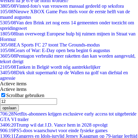
werken na je 67e de norm worden?
38
05/08
Vinted-foto's van vrouwen massaal gedeeld op seksfora
1
05/08
Nieuwe XBOX Game Pass titels voor de eerste helft van de
maand augustus
53
05/08
Van den Brink zet nog eens 14 gemeenten onder toezicht om
spreidingswet
18
05/08
Iran overweegt Europese hulp bij ruimen mijnen in Straat van
Hormuz
3
05/08
EA Sports FC 27 toont The Grounds-modus
1
05/08
Gears of War: E-Day open beta begint 6 augustus
36
05/08
Pentagon verbruikt meer raketten dan kan worden aangevuld,
tekort dreigt
21
05/08
Tanken in België wordt nóg aantrekkelijker
34
05/08
Dirk sluit supermarkt op de Wallen na golf van diefstal en
agressie
Actieve items
Actieve items
Scrollbar gebruiken
opslaan
7
06:28
Netflix-abonnees krijgen exclusieve early access tot uitgebreide
GTA VI trailer
34
06:20
Trump wil dat J.D. Vance hem in 2028 opvolgt
9
06:19
PS5-doos waarschuwt voor einde fysieke games
13
06:11
Zangeres en Idols-jurylid Jerney Kaagman op 79-jarige leeftijd