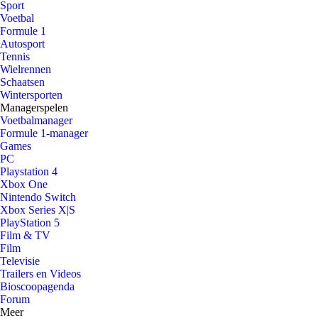
Sport
Voetbal
Formule 1
Autosport
Tennis
Wielrennen
Schaatsen
Wintersporten
Managerspelen
Voetbalmanager
Formule 1-manager
Games
PC
Playstation 4
Xbox One
Nintendo Switch
Xbox Series X|S
PlayStation 5
Film & TV
Film
Televisie
Trailers en Videos
Bioscoopagenda
Forum
Meer