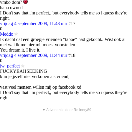
vmbo dom?
haha owned
I Don't say that i'm perfect,, but everybody tells me so i quess they're
right.
vrijdag 4 september 2009, 11:43 uur
#17
0
Meddo
Ik dacht dat een groepje vrienden "taboe" had gekocht.. Wist ook al
niet wat ik me hier mij moest voorstellen
You dream it, I live it.
vrijdag 4 september 2009, 11:44 uur
#18
0
jw_perfect
FUCKYEAHSEEKING
kun je jezelf niet verkopen als vriend,
vast veel mensen willen mij op facebook xd
I Don't say that i'm perfect,, but everybody tells me so i quess they're
right.
▼ Advertentie door Refinery89