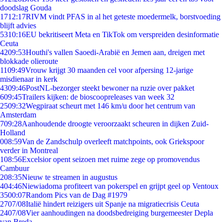
doodslag Gouda
17
12:17
RIVM vindt PFAS in al het geteste moedermelk, borstvoeding
blijft advies
53
10:16
EU bekritiseert Meta en TikTok om verspreiden desinformatie
Ceuta
42
09:53
Houthi's vallen Saoedi-Arabië en Jemen aan, dreigen met
blokkade olieroute
11
09:49
Vrouw krijgt 30 maanden cel voor afpersing 12-jarige
misdienaar in kerk
43
09:46
PostNL-bezorger steekt bewoner na ruzie over pakket
6
09:45
Trailers kijken: de bioscoopreleases van week 32
25
09:32
Wegpiraat scheurt met 146 km/u door het centrum van
Amsterdam
7
09:28
Aanhoudende droogte veroorzaakt scheuren in dijken Zuid-
Holland
0
08:59
Van de Zandschulp overleeft matchpoints, ook Griekspoor
verder in Montreal
1
08:56
Excelsior opent seizoen met ruime zege op promovendus
Cambuur
2
08:35
Nieuw te streamen in augustus
4
04:46
Niewiadoma profiteert van pokerspel en grijpt geel op Ventoux
35
00:07
Random Pics van de Dag #1979
27
07/08
Italië hindert reizigers uit Spanje na migratiecrisis Ceuta
24
07/08
Vier aanhoudingen na doodsbedreiging burgemeester Depla
van Breda