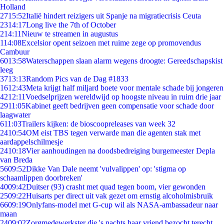
Holland
27
15:52
Italië hindert reizigers uit Spanje na migratiecrisis Ceuta
23
14:17
Long live the 7th of October
2
14:11
Nieuw te streamen in augustus
1
14:08
Excelsior opent seizoen met ruime zege op promovendus
Cambuur
60
13:58
Waterschappen slaan alarm wegens droogte: Gereedschapskist
leeg
37
13:13
Random Pics van de Dag #1833
16
12:43
Meta krijgt half miljard boete voor mentale schade bij jongeren
42
12:11
Voedselprijzen wereldwijd op hoogste niveau in ruim drie jaar
29
11:05
Kabinet geeft bedrijven geen compensatie voor schade door
laagwater
6
11:03
Trailers kijken: de bioscoopreleases van week 32
24
10:54
OM eist TBS tegen verwarde man die agenten stak met
aardappelschilmesje
24
10:18
Vier aanhoudingen na doodsbedreiging burgemeester Depla
van Breda
56
09:52
Dikke Van Dale neemt 'vulvalippen' op: 'stigma op
schaamlippen doorbreken'
40
09:42
Duitser (93) crasht met quad tegen boom, vier gewonden
25
09:22
Huisarts per direct uit vak gezet om ernstig alcoholmisbruik
66
09:19
Onlyfans-model met G-cup wil als NASA-ambassadeur naar
maan
24
09:02
Zorgmedewerkster die 's nachts haar vriend bezocht terecht