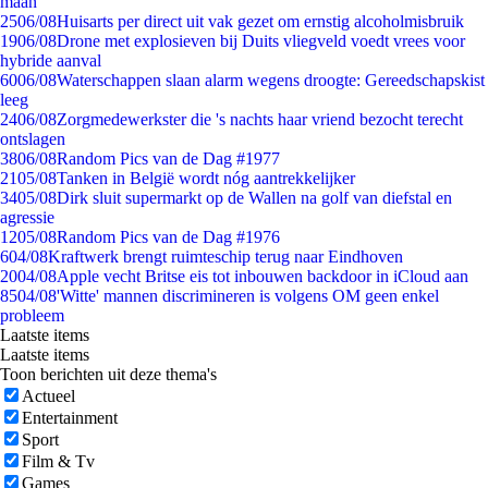
maan
25
06/08
Huisarts per direct uit vak gezet om ernstig alcoholmisbruik
19
06/08
Drone met explosieven bij Duits vliegveld voedt vrees voor
hybride aanval
60
06/08
Waterschappen slaan alarm wegens droogte: Gereedschapskist
leeg
24
06/08
Zorgmedewerkster die 's nachts haar vriend bezocht terecht
ontslagen
38
06/08
Random Pics van de Dag #1977
21
05/08
Tanken in België wordt nóg aantrekkelijker
34
05/08
Dirk sluit supermarkt op de Wallen na golf van diefstal en
agressie
12
05/08
Random Pics van de Dag #1976
6
04/08
Kraftwerk brengt ruimteschip terug naar Eindhoven
20
04/08
Apple vecht Britse eis tot inbouwen backdoor in iCloud aan
85
04/08
'Witte' mannen discrimineren is volgens OM geen enkel
probleem
Laatste items
Laatste items
Toon berichten uit deze thema's
Actueel
Entertainment
Sport
Film & Tv
Games