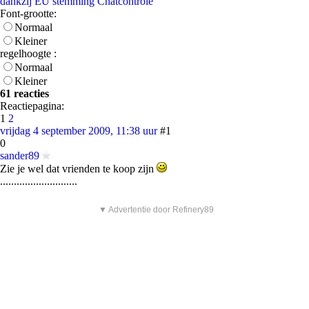
dankzij EU stemming Chatcontrole
Font-grootte:
Normaal
Kleiner
regelhoogte :
Normaal
Kleiner
61 reacties
Reactiepagina:
1
2
vrijdag 4 september 2009, 11:38 uur
#1
0
sander89
Zie je wel dat vrienden te koop zijn
............................
▼ Advertentie door Refinery89