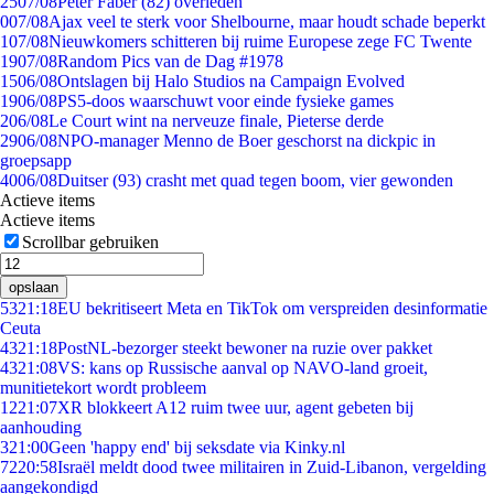
25
07/08
Peter Faber (82) overleden
0
07/08
Ajax veel te sterk voor Shelbourne, maar houdt schade beperkt
1
07/08
Nieuwkomers schitteren bij ruime Europese zege FC Twente
19
07/08
Random Pics van de Dag #1978
15
06/08
Ontslagen bij Halo Studios na Campaign Evolved
19
06/08
PS5-doos waarschuwt voor einde fysieke games
2
06/08
Le Court wint na nerveuze finale, Pieterse derde
29
06/08
NPO-manager Menno de Boer geschorst na dickpic in
groepsapp
40
06/08
Duitser (93) crasht met quad tegen boom, vier gewonden
Actieve items
Actieve items
Scrollbar gebruiken
opslaan
53
21:18
EU bekritiseert Meta en TikTok om verspreiden desinformatie
Ceuta
43
21:18
PostNL-bezorger steekt bewoner na ruzie over pakket
43
21:08
VS: kans op Russische aanval op NAVO-land groeit,
munitietekort wordt probleem
12
21:07
XR blokkeert A12 ruim twee uur, agent gebeten bij
aanhouding
3
21:00
Geen 'happy end' bij seksdate via Kinky.nl
72
20:58
Israël meldt dood twee militairen in Zuid-Libanon, vergelding
aangekondigd