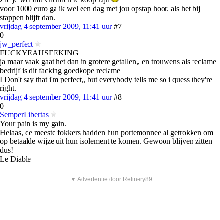
voor 1000 euro ga ik wel een dag met jou opstap hoor. als het bij
stappen blijft dan.
vrijdag 4 september 2009, 11:41 uur
#7
0
jw_perfect
FUCKYEAHSEEKING
ja maar vaak gaat het dan in grotere getallen,, en trouwens als reclame
bedrijf is dit facking goedkope reclame
I Don't say that i'm perfect,, but everybody tells me so i quess they're
right.
vrijdag 4 september 2009, 11:41 uur
#8
0
SemperLibertas
Your pain is my gain.
Helaas, de meeste fokkers hadden hun portemonnee al getrokken om
op betaalde wijze uit hun isolement te komen. Gewoon blijven zitten
dus!
Le Diable
▼ Advertentie door Refinery89