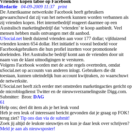
Vrienden kopen taboe op Facebook
Redactie
04-09-2009 11:37
print
De Amerikaanse netwerksite Facebook heeft gebruikers
gewaarschuwd dat zij van het netwerk kunnen worden verbannen als
zij vrienden kopen. Het internetbedrijf reageert daarmee op een
Australisch marketingbedrijf dat ‘vrienden’ te koop aanbiedt. Veel
mensen hebben mails ontvangen met dit aanbod.
USocial.net
biedt duizend vrienden aan voor 177 dollar; vijfduizend
vrienden kosten 654 dollar. Het initiatief is vooral bedoeld voor
Facebookgebruikers die hun profiel inzetten voor promotionele
doeleinden. Het Australische bedrijf komt aan de vrienden door uit
naam van de klant uitnodigingen te versturen.
Volgens Facebook worden met de actie regels overtreden, omdat
uSocial.net op accounts van anderen inlogt. Gebruikers die dit
toestaan, kunnen uiteindelijk hun account kwijtraken, zo waarschuwt
de netwerksite.
USocial.net heeft zich eerder met omstreden marketingacties gericht op
de microblogdienst Twitter en de nieuwsverzamelingssite Digg.com.
Submitter:
Bron:
DAG
61
Help ons; deel dit item als je het leuk vond
Heb je een leuk of interessant bericht gevonden dat je graag op FOK!
terug ziet?
Tip ons dan via de submit!
Zoek jij altijd de leukste nieuwtjes en kun je daar leuk over schrijven?
Meld je aan als nieuwsposter!