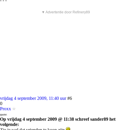
- - -
▼ Advertentie door Refinery89
vrijdag 4 september 2009, 11:40 uur
#6
0
Proxx
quote:
Op vrijdag 4 september 2009 @ 11:38 schreef sander89 het
volgende:
Zie je wel dat vrienden te koop zijn