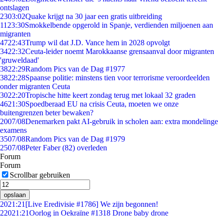
ontslagen
23
03:02
Quake krijgt na 30 jaar een gratis uitbreiding
11
23:30
Smokkelbende opgerold in Spanje, verdienden miljoenen aan
migranten
47
22:43
Trump wil dat J.D. Vance hem in 2028 opvolgt
34
22:32
Ceuta-leider noemt Marokkaanse grensaanval door migranten
'gruweldaad'
38
22:29
Random Pics van de Dag #1977
38
22:28
Spaanse politie: minstens tien voor terrorisme veroordeelden
onder migranten Ceuta
30
22:20
Tropische hitte keert zondag terug met lokaal 32 graden
46
21:30
Spoedberaad EU na crisis Ceuta, moeten we onze
buitengrenzen beter bewaken?
20
07/08
Denemarken pakt AI-gebruik in scholen aan: extra mondelinge
examens
35
07/08
Random Pics van de Dag #1979
25
07/08
Peter Faber (82) overleden
Forum
Forum
Scrollbar gebruiken
opslaan
20
21:21
[Live Eredivisie #1786] We zijn begonnen!
220
21:21
Oorlog in Oekraïne #1318 Drone baby drone