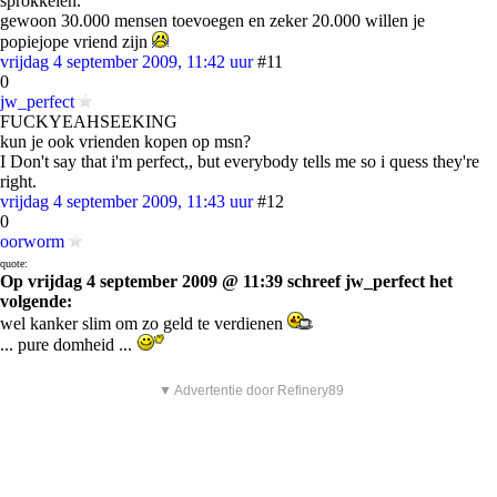
sprokkelen.
gewoon 30.000 mensen toevoegen en zeker 20.000 willen je
popiejope vriend zijn
vrijdag 4 september 2009, 11:42 uur
#11
0
jw_perfect
FUCKYEAHSEEKING
kun je ook vrienden kopen op msn?
I Don't say that i'm perfect,, but everybody tells me so i quess they're
right.
vrijdag 4 september 2009, 11:43 uur
#12
0
oorworm
quote:
Op vrijdag 4 september 2009 @ 11:39 schreef jw_perfect het
volgende:
wel kanker slim om zo geld te verdienen
... pure domheid ...
▼ Advertentie door Refinery89