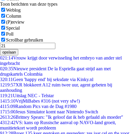
Toon berichten van deze types
Weblog
Column
(P)review
Special
Poll
Scrollbar gebruiken
opslaan
0
21:14
Vrouw krijgt door verwisseling het embryo van ander stel
ingebracht
0
20:35
Nieuwe president De la Espriella gaat strijd aan met
drugskartels Colombia
3
20:11
Geen 'happy end' bij seksdate via Kinky.nl
12
19:57
XR blokkeert A12 ruim twee uur, agent gebeten bij
aanhouding
1
19:21
Uitslag NEC - Telstar
14
15:10
VrijMiBabes #316 (not very sfw!)
41
15:09
Random Pics van de Dag #1980
17
15:00
Jesus Simulator komt naar Nintendo Switch
26
13:26
Britney Spears: "Ik geloof dat ik heb gefaald als moeder"
43
12:42
VS: kans op Russische aanval op NAVO-land groeit,
munitietekort wordt probleem
9
12:28
Broer 135 keer gestoken en gesneden: zes jaar cel en tbs voor