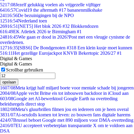
52
17:08
Jezelf gelukkig voelen als vrijgezelle vijftiger
64
16:57
Covid19 the aftermath #17 bananenmilkshake
241
16:56
De bezuinigingen bij de NPO
125
16:54
Nederland toen
269
16:51
[NET5] Het blok 2026 #32 Blokkendozen
6
16:49
EK Atletiek 2026 te Birmingham #1
248
16:45
Wie gaan er dood in 2026?Post met een vleugje cynisme de
overledenen.
127
16:35
[SBS6] De Bondgenoten #318 Een klein kusje moet kunnen
5
16:11
Het gezellige Eurojackpot KNVB Bekertopic 2026/27 #1
Digital & Games
Digital & Games
Scrollbar gebruiken
opslaan
16
07/08
Meta krijgt half miljard boete voor mentale schade bij jongeren
20
04/08
Apple vecht Britse eis tot inbouwen backdoor in iCloud aan
6
03/08
Google zet AI-bewerktool Google Earth na overtreding
beleidsregels direct stop
18
02/08
Meta's gluurbrillen filmen jou en iedereen om je heen overal
38
31/07
Ai-sexdolls komen tot leven: zo bouwen fans digitale harems
4
24/07
Brussel beboet Google met 890 miljoen voor DMA-overtreding
24
16/07
EU accepteert verbeterplan transparantie X om te voldoen aan
DSA