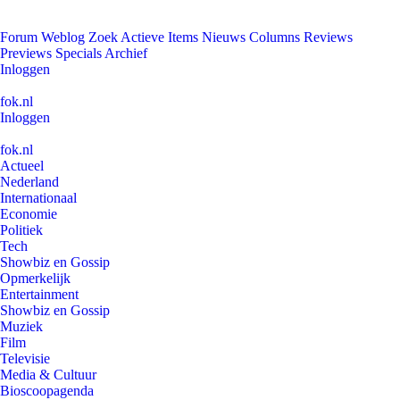
Forum
Weblog
Zoek
Actieve Items
Nieuws
Columns
Reviews
Previews
Specials
Archief
Inloggen
fok.nl
Inloggen
fok.nl
Actueel
Nederland
Internationaal
Economie
Politiek
Tech
Showbiz en Gossip
Opmerkelijk
Entertainment
Showbiz en Gossip
Muziek
Film
Televisie
Media & Cultuur
Bioscoopagenda