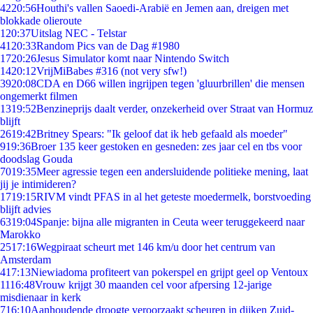
42
20:56
Houthi's vallen Saoedi-Arabië en Jemen aan, dreigen met
blokkade olieroute
1
20:37
Uitslag NEC - Telstar
41
20:33
Random Pics van de Dag #1980
17
20:26
Jesus Simulator komt naar Nintendo Switch
14
20:12
VrijMiBabes #316 (not very sfw!)
39
20:08
CDA en D66 willen ingrijpen tegen 'gluurbrillen' die mensen
ongemerkt filmen
13
19:52
Benzineprijs daalt verder, onzekerheid over Straat van Hormuz
blijft
26
19:42
Britney Spears: "Ik geloof dat ik heb gefaald als moeder"
9
19:36
Broer 135 keer gestoken en gesneden: zes jaar cel en tbs voor
doodslag Gouda
70
19:35
Meer agressie tegen een andersluidende politieke mening, laat
jij je intimideren?
17
19:15
RIVM vindt PFAS in al het geteste moedermelk, borstvoeding
blijft advies
63
19:04
Spanje: bijna alle migranten in Ceuta weer teruggekeerd naar
Marokko
25
17:16
Wegpiraat scheurt met 146 km/u door het centrum van
Amsterdam
4
17:13
Niewiadoma profiteert van pokerspel en grijpt geel op Ventoux
11
16:48
Vrouw krijgt 30 maanden cel voor afpersing 12-jarige
misdienaar in kerk
7
16:10
Aanhoudende droogte veroorzaakt scheuren in dijken Zuid-