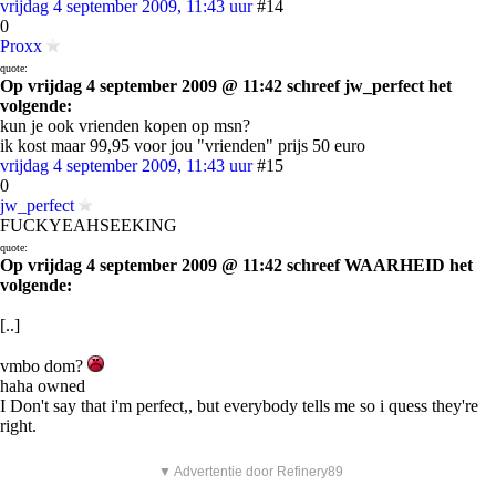
vrijdag 4 september 2009, 11:43 uur
#14
0
Proxx
quote:
Op vrijdag 4 september 2009 @ 11:42 schreef jw_perfect het
volgende:
kun je ook vrienden kopen op msn?
ik kost maar 99,95 voor jou "vrienden" prijs 50 euro
vrijdag 4 september 2009, 11:43 uur
#15
0
jw_perfect
FUCKYEAHSEEKING
quote:
Op vrijdag 4 september 2009 @ 11:42 schreef WAARHEID het
volgende:
[..]
vmbo dom?
haha owned
I Don't say that i'm perfect,, but everybody tells me so i quess they're
right.
▼ Advertentie door Refinery89