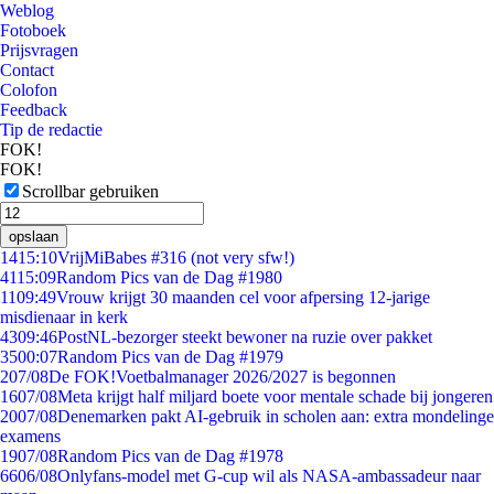
Weblog
Fotoboek
Prijsvragen
Contact
Colofon
Feedback
Tip de redactie
FOK!
FOK!
Scrollbar gebruiken
opslaan
14
15:10
VrijMiBabes #316 (not very sfw!)
41
15:09
Random Pics van de Dag #1980
11
09:49
Vrouw krijgt 30 maanden cel voor afpersing 12-jarige
misdienaar in kerk
43
09:46
PostNL-bezorger steekt bewoner na ruzie over pakket
35
00:07
Random Pics van de Dag #1979
2
07/08
De FOK!Voetbalmanager 2026/2027 is begonnen
16
07/08
Meta krijgt half miljard boete voor mentale schade bij jongeren
20
07/08
Denemarken pakt AI-gebruik in scholen aan: extra mondelinge
examens
19
07/08
Random Pics van de Dag #1978
66
06/08
Onlyfans-model met G-cup wil als NASA-ambassadeur naar