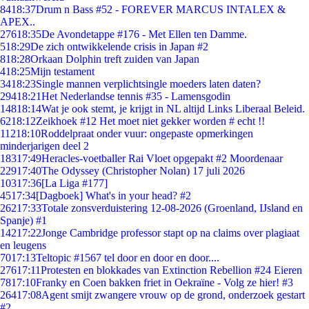
84
18:37
Drum n Bass #52 - FOREVER MARCUS INTALEX &
APEX..
276
18:35
De Avondetappe #176 - Met Ellen ten Damme.
5
18:29
De zich ontwikkelende crisis in Japan #2
8
18:28
Orkaan Dolphin treft zuiden van Japan
4
18:25
Mijn testament
34
18:23
Single mannen verplichtsingle moeders laten daten?
294
18:21
Het Nederlandse tennis #35 - Lamensgodin
148
18:14
Wat je ook stemt, je krijgt in NL altijd Links Liberaal Beleid.
62
18:12
Zeikhoek #12 Het moet niet gekker worden # echt !!
112
18:10
Roddelpraat onder vuur: ongepaste opmerkingen
minderjarigen deel 2
183
17:49
Heracles-voetballer Rai Vloet opgepakt #2 Moordenaar
229
17:40
The Odyssey (Christopher Nolan) 17 juli 2026
103
17:36
[La Liga #177]
45
17:34
[Dagboek] What's in your head? #2
262
17:33
Totale zonsverduistering 12-08-2026 (Groenland, IJsland en
Spanje) #1
142
17:22
Jonge Cambridge professor stapt op na claims over plagiaat
en leugens
70
17:13
Teltopic #1567 tel door en door en door....
276
17:11
Protesten en blokkades van Extinction Rebellion #24 Eieren
78
17:10
Franky en Coen bakken friet in Oekraïne - Volg ze hier! #3
264
17:08
Agent smijt zwangere vrouw op de grond, onderzoek gestart
#2