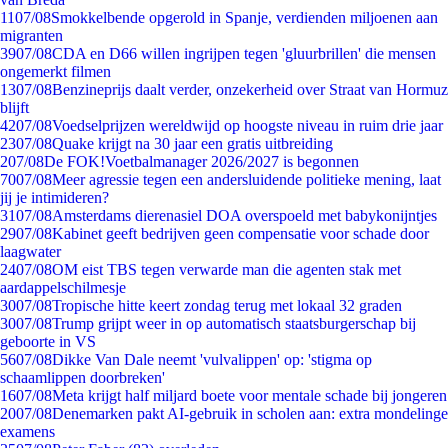
11
07/08
Smokkelbende opgerold in Spanje, verdienden miljoenen aan
migranten
39
07/08
CDA en D66 willen ingrijpen tegen 'gluurbrillen' die mensen
ongemerkt filmen
13
07/08
Benzineprijs daalt verder, onzekerheid over Straat van Hormuz
blijft
42
07/08
Voedselprijzen wereldwijd op hoogste niveau in ruim drie jaar
23
07/08
Quake krijgt na 30 jaar een gratis uitbreiding
2
07/08
De FOK!Voetbalmanager 2026/2027 is begonnen
70
07/08
Meer agressie tegen een andersluidende politieke mening, laat
jij je intimideren?
31
07/08
Amsterdams dierenasiel DOA overspoeld met babykonijntjes
29
07/08
Kabinet geeft bedrijven geen compensatie voor schade door
laagwater
24
07/08
OM eist TBS tegen verwarde man die agenten stak met
aardappelschilmesje
30
07/08
Tropische hitte keert zondag terug met lokaal 32 graden
30
07/08
Trump grijpt weer in op automatisch staatsburgerschap bij
geboorte in VS
56
07/08
Dikke Van Dale neemt 'vulvalippen' op: 'stigma op
schaamlippen doorbreken'
16
07/08
Meta krijgt half miljard boete voor mentale schade bij jongeren
20
07/08
Denemarken pakt AI-gebruik in scholen aan: extra mondelinge
examens