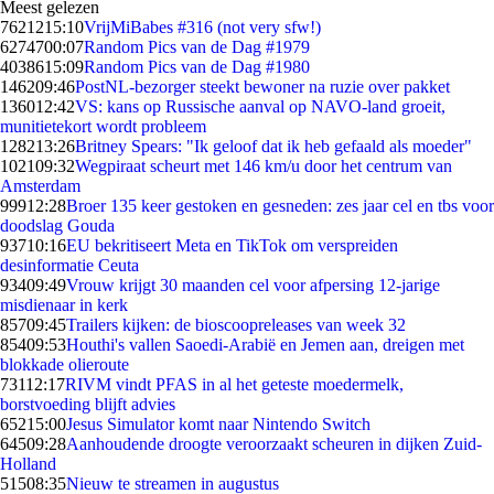
Meest gelezen
76212
15:10
VrijMiBabes #316 (not very sfw!)
62747
00:07
Random Pics van de Dag #1979
40386
15:09
Random Pics van de Dag #1980
1462
09:46
PostNL-bezorger steekt bewoner na ruzie over pakket
1360
12:42
VS: kans op Russische aanval op NAVO-land groeit,
munitietekort wordt probleem
1282
13:26
Britney Spears: "Ik geloof dat ik heb gefaald als moeder"
1021
09:32
Wegpiraat scheurt met 146 km/u door het centrum van
Amsterdam
999
12:28
Broer 135 keer gestoken en gesneden: zes jaar cel en tbs voor
doodslag Gouda
937
10:16
EU bekritiseert Meta en TikTok om verspreiden
desinformatie Ceuta
934
09:49
Vrouw krijgt 30 maanden cel voor afpersing 12-jarige
misdienaar in kerk
857
09:45
Trailers kijken: de bioscoopreleases van week 32
854
09:53
Houthi's vallen Saoedi-Arabië en Jemen aan, dreigen met
blokkade olieroute
731
12:17
RIVM vindt PFAS in al het geteste moedermelk,
borstvoeding blijft advies
652
15:00
Jesus Simulator komt naar Nintendo Switch
645
09:28
Aanhoudende droogte veroorzaakt scheuren in dijken Zuid-
Holland
515
08:35
Nieuw te streamen in augustus