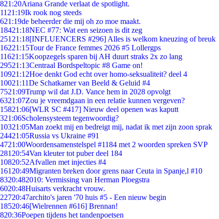
8
21:20
Ariana Grande verlaat de spotlight.
11
21:19
Ik rook nog steeds
6
21:19
de beheerder die mij oh zo moe maakt.
184
21:18
NEC #77: Wat een seizoen is dit zeg
251
21:18
[INFLUENCERS #296] Alles is welkom kneuzing of breuk
162
21:15
Tour de France femmes 2026 #5 Lollergps
116
21:15
Koopzegels sparen bij AH duurt straks 2x zo lang
295
21:13
Centraal Bordspeltopic #8 Game on!
109
21:12
Hoe denkt God echt over homo-seksualiteit? deel 4
100
21:11
De Schatkamer van Beeld & Geluid #4
75
21:09
Trump wil dat J.D. Vance hem in 2028 opvolgt
63
21:07
Zou je vreemdgaan in een relatie kunnen vergeven?
158
21:06
[WLR SC #417] Nieuw deel openen was kaputt
3
21:06
Scholensysteem tegenwoordig?
103
21:05
Man zoekt mij en bedreigt mij, nadat ik met zijn zoon sprak
244
21:05
Russia vs Ukraine #91
47
21:00
Woordensamenstelspel #1184 met 2 woorden spreken SVP
281
20:54
Van kleuter tot puber deel 184
108
20:52
Afvallen met injecties #4
161
20:49
Migranten breken door grens naar Ceuta in Spanje,l #10
83
20:48
2010: Vermissing van Herman Ploegstra
60
20:48
Huisarts verkracht vrouw.
227
20:47
archito's jaren '70 huis #5 - Een nieuw begin
185
20:46
[Wielrennen #616] Brennan!
8
20:36
Poepen tijdens het tandenpoetsen