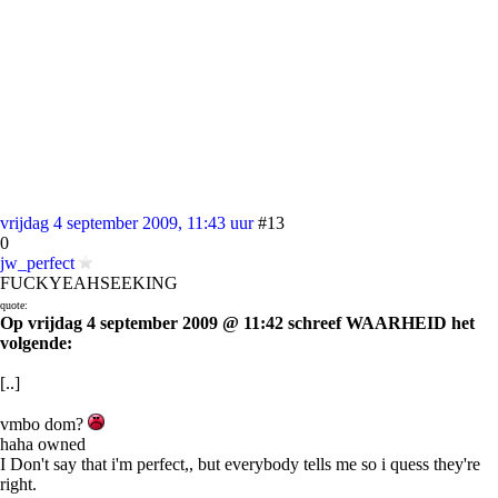
vrijdag 4 september 2009, 11:43 uur
#13
0
jw_perfect
FUCKYEAHSEEKING
quote:
Op vrijdag 4 september 2009 @ 11:42 schreef WAARHEID het
volgende:
[..]
vmbo dom?
haha owned
I Don't say that i'm perfect,, but everybody tells me so i quess they're
right.