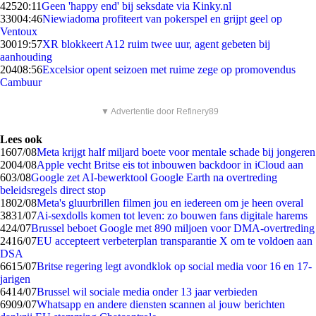
425
20:11
Geen 'happy end' bij seksdate via Kinky.nl
330
04:46
Niewiadoma profiteert van pokerspel en grijpt geel op
Ventoux
300
19:57
XR blokkeert A12 ruim twee uur, agent gebeten bij
aanhouding
204
08:56
Excelsior opent seizoen met ruime zege op promovendus
Cambuur
▼ Advertentie door Refinery89
Lees ook
16
07/08
Meta krijgt half miljard boete voor mentale schade bij jongeren
20
04/08
Apple vecht Britse eis tot inbouwen backdoor in iCloud aan
6
03/08
Google zet AI-bewerktool Google Earth na overtreding
beleidsregels direct stop
18
02/08
Meta's gluurbrillen filmen jou en iedereen om je heen overal
38
31/07
Ai-sexdolls komen tot leven: zo bouwen fans digitale harems
4
24/07
Brussel beboet Google met 890 miljoen voor DMA-overtreding
24
16/07
EU accepteert verbeterplan transparantie X om te voldoen aan
DSA
66
15/07
Britse regering legt avondklok op social media voor 16 en 17-
jarigen
64
14/07
Brussel wil sociale media onder 13 jaar verbieden
69
09/07
Whatsapp en andere diensten scannen al jouw berichten