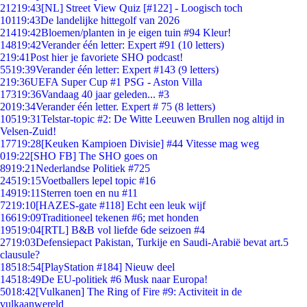
212
19:43
[NL] Street View Quiz [#122] - Loogisch toch
101
19:43
De landelijke hittegolf van 2026
214
19:42
Bloemen/planten in je eigen tuin #94 Kleur!
148
19:42
Verander één letter: Expert #91 (10 letters)
2
19:41
Post hier je favoriete SHO podcast!
55
19:39
Verander één letter: Expert #143 (9 letters)
2
19:36
UEFA Super Cup #1 PSG - Aston Villa
173
19:36
Vandaag 40 jaar geleden... #3
20
19:34
Verander één letter. Expert # 75 (8 letters)
105
19:31
Telstar-topic #2: De Witte Leeuwen Brullen nog altijd in
Velsen-Zuid!
177
19:28
[Keuken Kampioen Divisie] #44 Vitesse mag weg
0
19:22
[SHO FB] The SHO goes on
89
19:21
Nederlandse Politiek #725
245
19:15
Voetballers lepel topic #16
149
19:11
Sterren toen en nu #11
72
19:10
[HAZES-gate #118] Echt een leuk wijf
166
19:09
Traditioneel tekenen #6; met honden
195
19:04
[RTL] B&B vol liefde 6de seizoen #4
27
19:03
Defensiepact Pakistan, Turkije en Saudi-Arabië bevat art.5
clausule?
185
18:54
[PlayStation #184] Nieuw deel
145
18:49
De EU-politiek #6 Musk naar Europa!
50
18:42
[Vulkanen] The Ring of Fire #9: Activiteit in de
vulkaanwereld