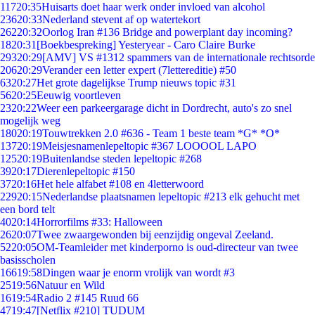
117
20:35
Huisarts doet haar werk onder invloed van alcohol
236
20:33
Nederland stevent af op watertekort
262
20:32
Oorlog Iran #136 Bridge and powerplant day incoming?
18
20:31
[Boekbespreking] Yesteryear - Caro Claire Burke
293
20:29
[AMV] VS #1312 spammers van de internationale rechtsorde
206
20:29
Verander een letter expert (7lettereditie) #50
63
20:27
Het grote dagelijkse Trump nieuws topic #31
56
20:25
Eeuwig voortleven
23
20:22
Weer een parkeergarage dicht in Dordrecht, auto's zo snel
mogelijk weg
180
20:19
Touwtrekken 2.0 #636 - Team 1 beste team *G* *O*
137
20:19
Meisjesnamenlepeltopic #367 LOOOOL LAPO
125
20:19
Buitenlandse steden lepeltopic #268
39
20:17
Dierenlepeltopic #150
37
20:16
Het hele alfabet #108 en 4letterwoord
229
20:15
Nederlandse plaatsnamen lepeltopic #213 elk gehucht met
een bord telt
40
20:14
Horrorfilms #33: Halloween
26
20:07
Twee zwaargewonden bij eenzijdig ongeval Zeeland.
52
20:05
OM-Teamleider met kinderporno is oud-directeur van twee
basisscholen
166
19:58
Dingen waar je enorm vrolijk van wordt #3
25
19:56
Natuur en Wild
16
19:54
Radio 2 #145 Ruud 66
47
19:47
[Netflix #210] TUDUM