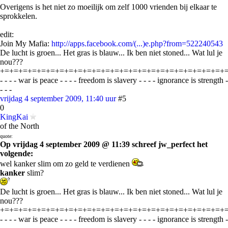
Overigens is het niet zo moeilijk om zelf 1000 vrienden bij elkaar te
sprokkelen.
edit:
Join My Mafia:
http://apps.facebook.com/(...)e.php?from=522240543
De lucht is groen... Het gras is blauw... Ik ben niet stoned... Wat lul je
nou???
+=+=+=+=+=+=+=+=+=+=+=+=+=+=+=+=+=+=+=+=+=+=+=+=+
- - - - war is peace - - - - freedom is slavery - - - - ignorance is strength -
- - -
vrijdag 4 september 2009, 11:40 uur
#5
0
KingKai
of the North
quote:
Op vrijdag 4 september 2009 @ 11:39 schreef jw_perfect het
volgende:
wel kanker slim om zo geld te verdienen
kanker
slim?
De lucht is groen... Het gras is blauw... Ik ben niet stoned... Wat lul je
nou???
+=+=+=+=+=+=+=+=+=+=+=+=+=+=+=+=+=+=+=+=+=+=+=+=+
- - - - war is peace - - - - freedom is slavery - - - - ignorance is strength -