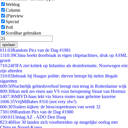
Weblog
Column
(P)review
Special
Poll
Scrollbar gebruiken
opslaan
0
11:03
Random Pics van de Dag #1981
13
10:39
China boekt doorbraak in eigen chipmachines, druk op ASML
groeit
7
10:24
FIFA ziet kritiek op Infantino als desinformatie, Noorwegen eist
zijn aftreden
3
10:03
Inbraak bij Haagse politie: dieven betrapt bij stelen illegale
sigaretten
6
09:50
Nachtelijk gebiedsverbod brengt rust terug in Rotterdamse wijk
8
09:39
Iran stelt zes eisen aan VS voor heropening Straat van Hormuz
14
07:36
MIVD-baas lekt via Strava routes naar geheime kazerne
16
06:35
VrijMiBabes #316 (not very sfw!)
6
06:30
Trailers kijken: de bioscoopreleases van week 32
73
01:09
Random Pics van de Dag #1980
1
00:01
Uitslag AZ - ADO Den Haag
8
23:46
Hoe 30 landen zich voorbereiden op mogelijke oorlog met
China en Noord-Korea