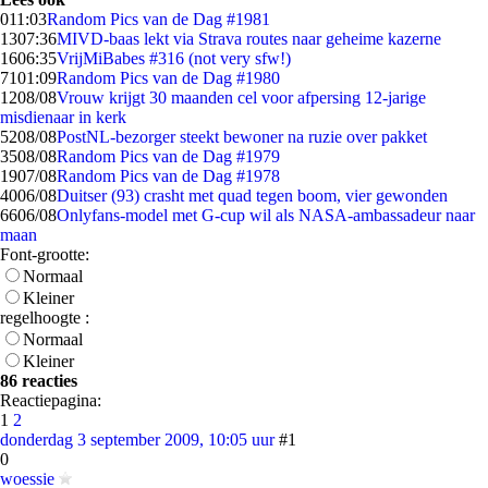
0
11:03
Random Pics van de Dag #1981
13
07:36
MIVD-baas lekt via Strava routes naar geheime kazerne
16
06:35
VrijMiBabes #316 (not very sfw!)
71
01:09
Random Pics van de Dag #1980
12
08/08
Vrouw krijgt 30 maanden cel voor afpersing 12-jarige
misdienaar in kerk
52
08/08
PostNL-bezorger steekt bewoner na ruzie over pakket
35
08/08
Random Pics van de Dag #1979
19
07/08
Random Pics van de Dag #1978
40
06/08
Duitser (93) crasht met quad tegen boom, vier gewonden
66
06/08
Onlyfans-model met G-cup wil als NASA-ambassadeur naar
maan
Font-grootte:
Normaal
Kleiner
regelhoogte :
Normaal
Kleiner
86 reacties
Reactiepagina:
1
2
donderdag 3 september 2009, 10:05 uur
#1
0
woessie