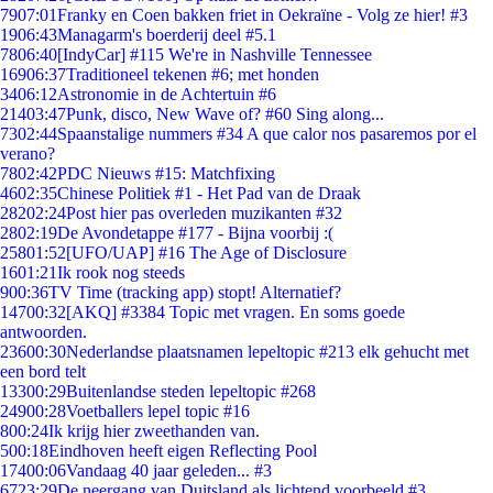
79
07:01
Franky en Coen bakken friet in Oekraïne - Volg ze hier! #3
19
06:43
Managarm's boerderij deel #5.1
78
06:40
[IndyCar] #115 We're in Nashville Tennessee
169
06:37
Traditioneel tekenen #6; met honden
34
06:12
Astronomie in de Achtertuin #6
214
03:47
Punk, disco, New Wave of? #60 Sing along...
73
02:44
Spaanstalige nummers #34 A que calor nos pasaremos por el
verano?
78
02:42
PDC Nieuws #15: Matchfixing
46
02:35
Chinese Politiek #1 - Het Pad van de Draak
282
02:24
Post hier pas overleden muzikanten #32
28
02:19
De Avondetappe #177 - Bijna voorbij :(
258
01:52
[UFO/UAP] #16 The Age of Disclosure
16
01:21
Ik rook nog steeds
9
00:36
TV Time (tracking app) stopt! Alternatief?
147
00:32
[AKQ] #3384 Topic met vragen. En soms goede
antwoorden.
236
00:30
Nederlandse plaatsnamen lepeltopic #213 elk gehucht met
een bord telt
133
00:29
Buitenlandse steden lepeltopic #268
249
00:28
Voetballers lepel topic #16
8
00:24
Ik krijg hier zweethanden van.
5
00:18
Eindhoven heeft eigen Reflecting Pool
174
00:06
Vandaag 40 jaar geleden... #3
67
23:29
De neergang van Duitsland als lichtend voorbeeld #3