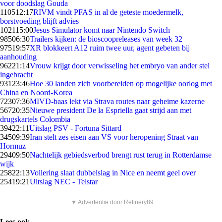
voor doodslag Gouda
1105
12:17
RIVM vindt PFAS in al de geteste moedermelk,
borstvoeding blijft advies
1021
15:00
Jesus Simulator komt naar Nintendo Switch
985
06:30
Trailers kijken: de bioscoopreleases van week 32
975
19:57
XR blokkeert A12 ruim twee uur, agent gebeten bij
aanhouding
962
21:14
Vrouw krijgt door verwisseling het embryo van ander stel
ingebracht
931
23:46
Hoe 30 landen zich voorbereiden op mogelijke oorlog met
China en Noord-Korea
723
07:36
MIVD-baas lekt via Strava routes naar geheime kazerne
567
20:35
Nieuwe president De la Espriella gaat strijd aan met
drugskartels Colombia
394
22:11
Uitslag PSV - Fortuna Sittard
345
09:39
Iran stelt zes eisen aan VS voor heropening Straat van
Hormuz
294
09:50
Nachtelijk gebiedsverbod brengt rust terug in Rotterdamse
wijk
258
22:13
Vollering slaat dubbelslag in Nice en neemt geel over
254
19:21
Uitslag NEC - Telstar
▼ Advertentie door Refinery89
Lees ook