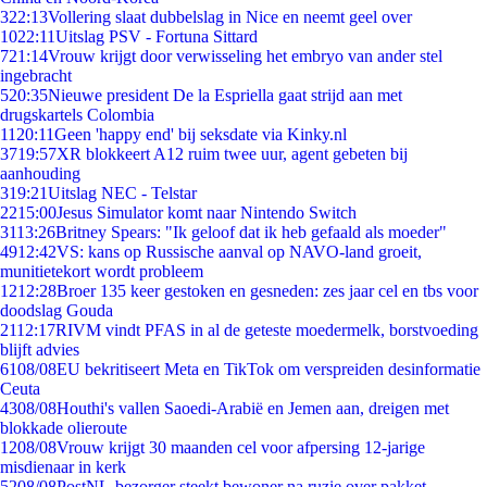
3
22:13
Vollering slaat dubbelslag in Nice en neemt geel over
10
22:11
Uitslag PSV - Fortuna Sittard
7
21:14
Vrouw krijgt door verwisseling het embryo van ander stel
ingebracht
5
20:35
Nieuwe president De la Espriella gaat strijd aan met
drugskartels Colombia
11
20:11
Geen 'happy end' bij seksdate via Kinky.nl
37
19:57
XR blokkeert A12 ruim twee uur, agent gebeten bij
aanhouding
3
19:21
Uitslag NEC - Telstar
22
15:00
Jesus Simulator komt naar Nintendo Switch
31
13:26
Britney Spears: "Ik geloof dat ik heb gefaald als moeder"
49
12:42
VS: kans op Russische aanval op NAVO-land groeit,
munitietekort wordt probleem
12
12:28
Broer 135 keer gestoken en gesneden: zes jaar cel en tbs voor
doodslag Gouda
21
12:17
RIVM vindt PFAS in al de geteste moedermelk, borstvoeding
blijft advies
61
08/08
EU bekritiseert Meta en TikTok om verspreiden desinformatie
Ceuta
43
08/08
Houthi's vallen Saoedi-Arabië en Jemen aan, dreigen met
blokkade olieroute
12
08/08
Vrouw krijgt 30 maanden cel voor afpersing 12-jarige
misdienaar in kerk
52
08/08
PostNL-bezorger steekt bewoner na ruzie over pakket