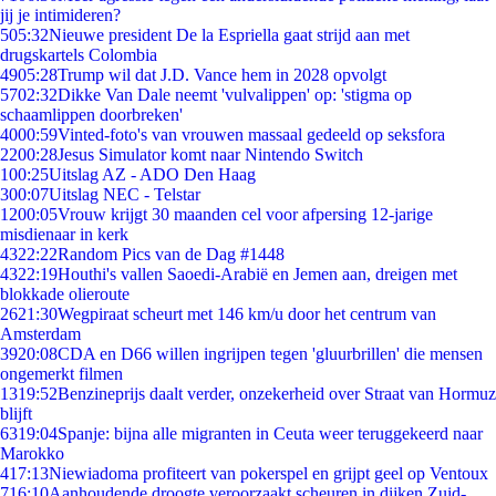
jij je intimideren?
5
05:32
Nieuwe president De la Espriella gaat strijd aan met
drugskartels Colombia
49
05:28
Trump wil dat J.D. Vance hem in 2028 opvolgt
57
02:32
Dikke Van Dale neemt 'vulvalippen' op: 'stigma op
schaamlippen doorbreken'
40
00:59
Vinted-foto's van vrouwen massaal gedeeld op seksfora
22
00:28
Jesus Simulator komt naar Nintendo Switch
1
00:25
Uitslag AZ - ADO Den Haag
3
00:07
Uitslag NEC - Telstar
12
00:05
Vrouw krijgt 30 maanden cel voor afpersing 12-jarige
misdienaar in kerk
43
22:22
Random Pics van de Dag #1448
43
22:19
Houthi's vallen Saoedi-Arabië en Jemen aan, dreigen met
blokkade olieroute
26
21:30
Wegpiraat scheurt met 146 km/u door het centrum van
Amsterdam
39
20:08
CDA en D66 willen ingrijpen tegen 'gluurbrillen' die mensen
ongemerkt filmen
13
19:52
Benzineprijs daalt verder, onzekerheid over Straat van Hormuz
blijft
63
19:04
Spanje: bijna alle migranten in Ceuta weer teruggekeerd naar
Marokko
4
17:13
Niewiadoma profiteert van pokerspel en grijpt geel op Ventoux
7
16:10
Aanhoudende droogte veroorzaakt scheuren in dijken Zuid-