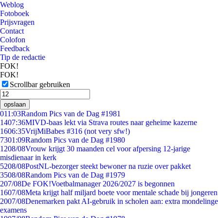
Weblog
Fotoboek
Prijsvragen
Contact
Colofon
Feedback
Tip de redactie
FOK!
FOK!
Scrollbar gebruiken
opslaan
0
11:03
Random Pics van de Dag #1981
14
07:36
MIVD-baas lekt via Strava routes naar geheime kazerne
16
06:35
VrijMiBabes #316 (not very sfw!)
73
01:09
Random Pics van de Dag #1980
12
08/08
Vrouw krijgt 30 maanden cel voor afpersing 12-jarige
misdienaar in kerk
52
08/08
PostNL-bezorger steekt bewoner na ruzie over pakket
35
08/08
Random Pics van de Dag #1979
2
07/08
De FOK!Voetbalmanager 2026/2027 is begonnen
16
07/08
Meta krijgt half miljard boete voor mentale schade bij jongeren
20
07/08
Denemarken pakt AI-gebruik in scholen aan: extra mondelinge
examens