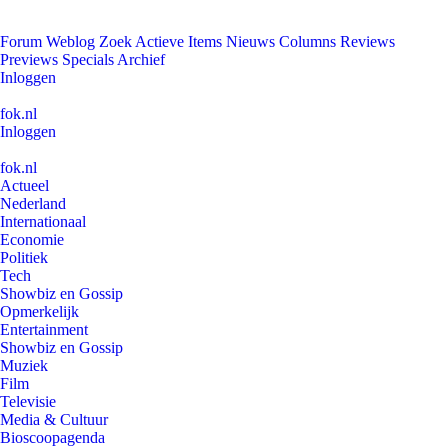
Forum
Weblog
Zoek
Actieve Items
Nieuws
Columns
Reviews
Previews
Specials
Archief
Inloggen
fok.nl
Inloggen
fok.nl
Actueel
Nederland
Internationaal
Economie
Politiek
Tech
Showbiz en Gossip
Opmerkelijk
Entertainment
Showbiz en Gossip
Muziek
Film
Televisie
Media & Cultuur
Bioscoopagenda