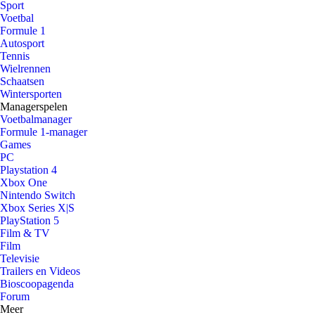
Sport
Voetbal
Formule 1
Autosport
Tennis
Wielrennen
Schaatsen
Wintersporten
Managerspelen
Voetbalmanager
Formule 1-manager
Games
PC
Playstation 4
Xbox One
Nintendo Switch
Xbox Series X|S
PlayStation 5
Film & TV
Film
Televisie
Trailers en Videos
Bioscoopagenda
Forum
Meer