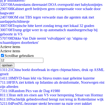
jij je intimideren?
32
07/08
Amsterdams dierenasiel DOA overspoeld met babykonijntjes
29
07/08
Kabinet geeft bedrijven geen compensatie voor schade door
laagwater
24
07/08
OM eist TBS tegen verwarde man die agenten stak met
aardappelschilmesje
30
07/08
Tropische hitte keert zondag terug met lokaal 32 graden
30
07/08
Trump grijpt weer in op automatisch staatsburgerschap bij
geboorte in VS
57
07/08
Dikke Van Dale neemt 'vulvalippen' op: 'stigma op
schaamlippen doorbreken'
Actieve items
Actieve items
Scrollbar gebruiken
opslaan
13
11:21
China boekt doorbraak in eigen chipmachines, druk op ASML
groeit
14
11:18
MIVD-baas lekt via Strava routes naar geheime kazerne
7
11:18
FIFA ziet kritiek op Infantino als desinformatie, Noorwegen eist
zijn aftreden
73
11:16
Random Pics van de Dag #1980
8
11:13
Iran stelt zes eisen aan VS voor heropening Straat van Hormuz
6
11:10
Nachtelijk gebiedsverbod brengt rust terug in Rotterdamse wijk
52
11:04
PostNL-bezorger steekt bewoner na ruzie over pakket