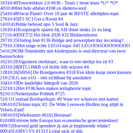
183
10:49
Touwtrekken 2.0 #636 - Team 1 beste team *G* *O*
40
10:49
Het hele alfabet #108 en 4letterwoord
254
10:48
Oscar Piastri: Over 10 jaar de BESTE allertijden-topic
278
10:45
[F1 SC] Get a Room #4
14
10:41
Petitie behoud npo 5 Soul & Jazz
126
10:41
Koopzegels sparen bij AH duurt straks 2x zo lang
271
10:40
[NET5] Het blok 2026 #32 Blokkendozen
297
10:35
Oorlog Iran #136 Bridge and powerplant day incoming?
279
10:33
Het enige echte LEGO-topic #45 LEGOOOOOOOOOOO
54
10:29
OM-Teamleider met kinderporno is oud-directeur van twee
basisscholen
162
10:28
Algemeen steektopic, waar er een steekje los zit #3
203
10:28
[RTL] B&B vol liefde 6de seizoen #4
128
10:26
[SBS6] De Bondgenoten #318 Een klein kusje moet kunnen
2
10:23
LG nas n1t1 - niet zichtbaar bij aansluiten
104
10:19
De landelijke hittegolf van 2026
232
10:12
Het FOK!kers maken teringherrie topic
92
10:11
Nederlandse Politiek #725
5
10:11
Centraal Bordspeltopic #9 Waar we schuiven met karton
106
10:02
Telstar-topic #2: De Witte Leeuwen Brullen nog altijd in
Velsen-Zuid!
190
10:01
[Wielrennen #616] Brennan!
0
10:00
Extreme hitte Europa kan economische groei tenietdoen'
9
09:52
Hoeveel geld spendeer jij aan je beginnende relatie?
0
09:45
[AMV] VS #1313 Lying sack of shit.