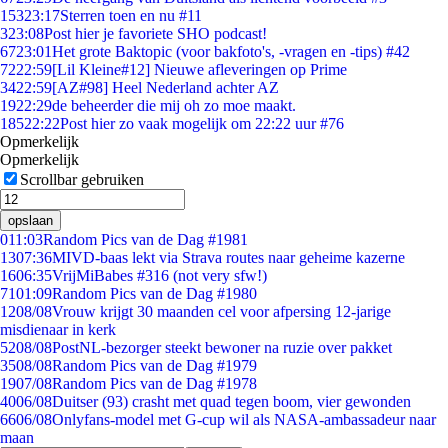
153
23:17
Sterren toen en nu #11
3
23:08
Post hier je favoriete SHO podcast!
67
23:01
Het grote Baktopic (voor bakfoto's, -vragen en -tips) #42
72
22:59
[Lil Kleine#12] Nieuwe afleveringen op Prime
34
22:59
[AZ#98] Heel Nederland achter AZ
19
22:29
de beheerder die mij oh zo moe maakt.
185
22:22
Post hier zo vaak mogelijk om 22:22 uur #76
Opmerkelijk
Opmerkelijk
Scrollbar gebruiken
opslaan
0
11:03
Random Pics van de Dag #1981
13
07:36
MIVD-baas lekt via Strava routes naar geheime kazerne
16
06:35
VrijMiBabes #316 (not very sfw!)
71
01:09
Random Pics van de Dag #1980
12
08/08
Vrouw krijgt 30 maanden cel voor afpersing 12-jarige
misdienaar in kerk
52
08/08
PostNL-bezorger steekt bewoner na ruzie over pakket
35
08/08
Random Pics van de Dag #1979
19
07/08
Random Pics van de Dag #1978
40
06/08
Duitser (93) crasht met quad tegen boom, vier gewonden
66
06/08
Onlyfans-model met G-cup wil als NASA-ambassadeur naar
maan