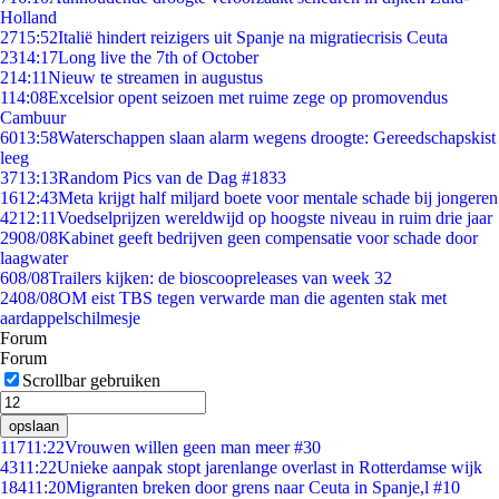
Holland
27
15:52
Italië hindert reizigers uit Spanje na migratiecrisis Ceuta
23
14:17
Long live the 7th of October
2
14:11
Nieuw te streamen in augustus
1
14:08
Excelsior opent seizoen met ruime zege op promovendus
Cambuur
60
13:58
Waterschappen slaan alarm wegens droogte: Gereedschapskist
leeg
37
13:13
Random Pics van de Dag #1833
16
12:43
Meta krijgt half miljard boete voor mentale schade bij jongeren
42
12:11
Voedselprijzen wereldwijd op hoogste niveau in ruim drie jaar
29
08/08
Kabinet geeft bedrijven geen compensatie voor schade door
laagwater
6
08/08
Trailers kijken: de bioscoopreleases van week 32
24
08/08
OM eist TBS tegen verwarde man die agenten stak met
aardappelschilmesje
Forum
Forum
Scrollbar gebruiken
opslaan
117
11:22
Vrouwen willen geen man meer #30
43
11:22
Unieke aanpak stopt jarenlange overlast in Rotterdamse wijk
184
11:20
Migranten breken door grens naar Ceuta in Spanje,l #10