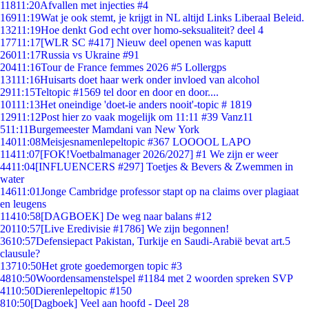
118
11:20
Afvallen met injecties #4
169
11:19
Wat je ook stemt, je krijgt in NL altijd Links Liberaal Beleid.
132
11:19
Hoe denkt God echt over homo-seksualiteit? deel 4
177
11:17
[WLR SC #417] Nieuw deel openen was kaputt
260
11:17
Russia vs Ukraine #91
204
11:16
Tour de France femmes 2026 #5 Lollergps
131
11:16
Huisarts doet haar werk onder invloed van alcohol
29
11:15
Teltopic #1569 tel door en door en door....
101
11:13
Het oneindige 'doet-ie anders nooit'-topic # 1819
129
11:12
Post hier zo vaak mogelijk om 11:11 #39 Vanz11
5
11:11
Burgemeester Mamdani van New York
140
11:08
Meisjesnamenlepeltopic #367 LOOOOL LAPO
114
11:07
[FOK!Voetbalmanager 2026/2027] #1 We zijn er weer
44
11:04
[INFLUENCERS #297] Toetjes & Bevers & Zwemmen in
water
146
11:01
Jonge Cambridge professor stapt op na claims over plagiaat
en leugens
114
10:58
[DAGBOEK] De weg naar balans #12
201
10:57
[Live Eredivisie #1786] We zijn begonnen!
36
10:57
Defensiepact Pakistan, Turkije en Saudi-Arabië bevat art.5
clausule?
137
10:50
Het grote goedemorgen topic #3
48
10:50
Woordensamenstelspel #1184 met 2 woorden spreken SVP
41
10:50
Dierenlepeltopic #150
8
10:50
[Dagboek] Veel aan hoofd - Deel 28