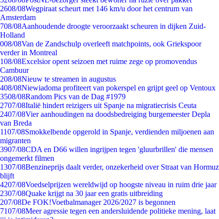
26
08/08
Wegpiraat scheurt met 146 km/u door het centrum van
Amsterdam
7
08/08
Aanhoudende droogte veroorzaakt scheuren in dijken Zuid-
Holland
0
08/08
Van de Zandschulp overleeft matchpoints, ook Griekspoor
verder in Montreal
1
08/08
Excelsior opent seizoen met ruime zege op promovendus
Cambuur
2
08/08
Nieuw te streamen in augustus
4
08/08
Niewiadoma profiteert van pokerspel en grijpt geel op Ventoux
35
08/08
Random Pics van de Dag #1979
27
07/08
Italië hindert reizigers uit Spanje na migratiecrisis Ceuta
24
07/08
Vier aanhoudingen na doodsbedreiging burgemeester Depla
van Breda
11
07/08
Smokkelbende opgerold in Spanje, verdienden miljoenen aan
migranten
39
07/08
CDA en D66 willen ingrijpen tegen 'gluurbrillen' die mensen
ongemerkt filmen
13
07/08
Benzineprijs daalt verder, onzekerheid over Straat van Hormuz
blijft
42
07/08
Voedselprijzen wereldwijd op hoogste niveau in ruim drie jaar
23
07/08
Quake krijgt na 30 jaar een gratis uitbreiding
2
07/08
De FOK!Voetbalmanager 2026/2027 is begonnen
71
07/08
Meer agressie tegen een andersluidende politieke mening, laat