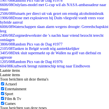
19
07/08
Random Pics van de Dag #1978
66
06/08
Onlyfans-model met G-cup wil als NASA-ambassadeur naar
maan
25
06/08
Huisarts per direct uit vak gezet om ernstig alcoholmisbruik
19
06/08
Drone met explosieven bij Duits vliegveld voedt vrees voor
hybride aanval
60
06/08
Waterschappen slaan alarm wegens droogte: Gereedschapskist
leeg
24
06/08
Zorgmedewerkster die 's nachts haar vriend bezocht terecht
ontslagen
38
06/08
Random Pics van de Dag #1977
21
05/08
Tanken in België wordt nóg aantrekkelijker
34
05/08
Dirk sluit supermarkt op de Wallen na golf van diefstal en
agressie
12
05/08
Random Pics van de Dag #1976
6
04/08
Kraftwerk brengt ruimteschip terug naar Eindhoven
Laatste items
Laatste items
Toon berichten uit deze thema's
Actueel
Entertainment
Sport
Film & Tv
Games
Toon berichten van deze types