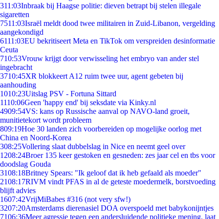
3
11:03
Inbraak bij Haagse politie: dieven betrapt bij stelen illegale
sigaretten
75
11:03
Israël meldt dood twee militairen in Zuid-Libanon, vergelding
aangekondigd
61
11:03
EU bekritiseert Meta en TikTok om verspreiden desinformatie
Ceuta
7
10:53
Vrouw krijgt door verwisseling het embryo van ander stel
ingebracht
37
10:45
XR blokkeert A12 ruim twee uur, agent gebeten bij
aanhouding
10
10:23
Uitslag PSV - Fortuna Sittard
11
10:06
Geen 'happy end' bij seksdate via Kinky.nl
49
09:54
VS: kans op Russische aanval op NAVO-land groeit,
munitietekort wordt probleem
8
09:19
Hoe 30 landen zich voorbereiden op mogelijke oorlog met
China en Noord-Korea
3
08:25
Vollering slaat dubbelslag in Nice en neemt geel over
12
08:24
Broer 135 keer gestoken en gesneden: zes jaar cel en tbs voor
doodslag Gouda
31
08:18
Britney Spears: "Ik geloof dat ik heb gefaald als moeder"
21
08:17
RIVM vindt PFAS in al de geteste moedermelk, borstvoeding
blijft advies
16
07:42
VrijMiBabes #316 (not very sfw!)
32
07:20
Amsterdams dierenasiel DOA overspoeld met babykonijntjes
71
06:36
Meer agressie tegen een andersluidende politieke mening, laat