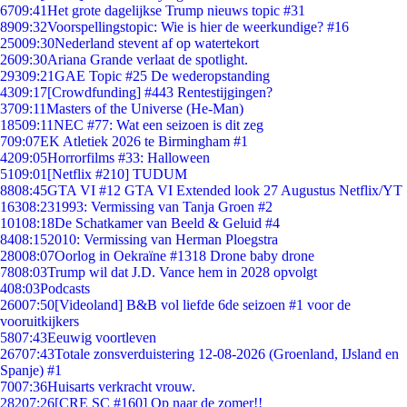
67
09:41
Het grote dagelijkse Trump nieuws topic #31
89
09:32
Voorspellingstopic: Wie is hier de weerkundige? #16
250
09:30
Nederland stevent af op watertekort
26
09:30
Ariana Grande verlaat de spotlight.
293
09:21
GAE Topic #25 De wederopstanding
43
09:17
[Crowdfunding] #443 Rentestijgingen?
37
09:11
Masters of the Universe (He-Man)
185
09:11
NEC #77: Wat een seizoen is dit zeg
7
09:07
EK Atletiek 2026 te Birmingham #1
42
09:05
Horrorfilms #33: Halloween
51
09:01
[Netflix #210] TUDUM
88
08:45
GTA VI #12 GTA VI Extended look 27 Augustus Netflix/YT
163
08:23
1993: Vermissing van Tanja Groen #2
101
08:18
De Schatkamer van Beeld & Geluid #4
84
08:15
2010: Vermissing van Herman Ploegstra
280
08:07
Oorlog in Oekraïne #1318 Drone baby drone
78
08:03
Trump wil dat J.D. Vance hem in 2028 opvolgt
4
08:03
Podcasts
260
07:50
[Videoland] B&B vol liefde 6de seizoen #1 voor de
vooruitkijkers
58
07:43
Eeuwig voortleven
267
07:43
Totale zonsverduistering 12-08-2026 (Groenland, IJsland en
Spanje) #1
70
07:36
Huisarts verkracht vrouw.
282
07:26
[CRE SC #160] Op naar de zomer!!