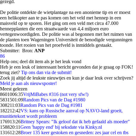
gezegd.
De politie ontdekte de wietplantage na een anonieme tip en er moest
een helikopter aan te pas komen om het veld met hennep in een
maisveld op te sporen. Het ging om een veld met circa 47.000
hennepplanten die een straatwaarde van 4,4 miljoen euro
vertegenwoordigden. De politie was al begonnen met het ruimen van
de planten toen Wageningen Universiteit de benodigde vergunningen
toonde. Het rooien van het proefveld is inmiddels gestaakt.
Submitter:
Bron:
ANP
86
Help ons; deel dit item als je het leuk vond
Heb je een leuk of interessant bericht gevonden dat je graag op FOK!
terug ziet?
Tip ons dan via de submit!
Zoek jij altijd de leukste nieuwtjes en kun je daar leuk over schrijven?
Meld je aan als nieuwsposter!
Meest gelezen
86010
06:35
VrijMiBabes #316 (not very sfw!)
58315
01:09
Random Pics van de Dag #1980
3082
11:03
Random Pics van de Dag #1981
1822
12:42
VS: kans op Russische aanval op NAVO-land groeit,
munitietekort wordt probleem
1769
13:26
Britney Spears: "Ik geloof dat ik heb gefaald als moeder"
1588
20:11
Geen 'happy end' bij seksdate via Kinky.nl
1316
12:28
Broer 135 keer gestoken en gesneden: zes jaar cel en tbs